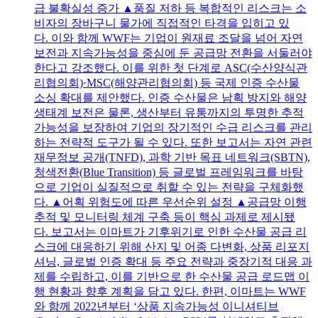
급 불확실성 증가 ▲품질 저하 등 복합적인 리스크는 소
비자의 장바구니 물가에 직접적인 타격을 입히고 있
다. 이와 함께 WWF는 기업이 원재료 조달을 넘어 자연
보전과 지속가능성을 중심에 둔 공급망 전환을 서둘러야
한다고 강조했다. 이를 위한 첫 단계로 ASC(수산양식관
리협의회)·MSC(해양관리협의회) 등 국제 인증 수산물
소싱 확대를 제안했다. 인증 수산물은 남획 방지와 해양
생태계 보전은 물론, 생산부터 유통까지의 투명한 추적
가능성을 보장하여 기업의 장기적인 수급 리스크를 관리
하는 전략적 도구가 될 수 있다. 또한 보고서는 자연 관련
재무정보 공개(TNFD), 과학 기반 목표 네트워크(SBTN),
청색전환(Blue Transition) 등 글로벌 프레임워크를 바탕
으로 기업이 실질적으로 취할 수 있는 전략을 구체화했
다. ▲어획 위험도에 따른 우선순위 설정 ▲공급망 이행
추적 및 모니터링 체계 구축 등이 핵심 과제로 제시됐
다. 보고서는 이마트가 기후위기로 인한 수산물 공급 리
스크에 대응하기 위해 산지 및 어종 다변화, 상품 리포지
셔닝, 글로벌 인증 확대 등 주요 전략과 중장기적 대응 과
제를 수립하고, 이를 기반으로 한 수산물 공급 로드맵 이
행 현황과 향후 계획을 담고 있다. 한편, 이마트는 WWF
와 함께 2022년부터 ‘상품 지속가능성 이니셔티브