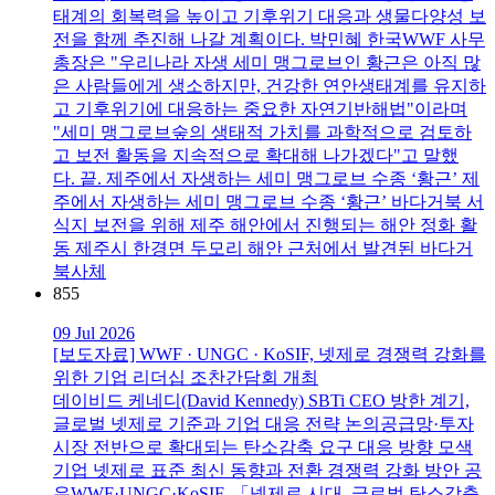
태계의 회복력을 높이고 기후위기 대응과 생물다양성 보
전을 함께 추진해 나갈 계획이다. 박민혜 한국WWF 사무
총장은 "우리나라 자생 세미 맹그로브인 황근은 아직 많
은 사람들에게 생소하지만, 건강한 연안생태계를 유지하
고 기후위기에 대응하는 중요한 자연기반해법"이라며
"세미 맹그로브숲의 생태적 가치를 과학적으로 검토하
고 보전 활동을 지속적으로 확대해 나가겠다"고 말했
다. 끝. 제주에서 자생하는 세미 맹그로브 수종 ‘황근’ 제
주에서 자생하는 세미 맹그로브 수종 ‘황근’ 바다거북 서
식지 보전을 위해 제주 해안에서 진행되는 해안 정화 활
동 제주시 한경면 두모리 해안 근처에서 발견된 바다거
북사체
855
09 Jul 2026
[보도자료] WWF · UNGC · KoSIF, 넷제로 경쟁력 강화를
위한 기업 리더십 조찬간담회 개최
데이비드 케네디(David Kennedy) SBTi CEO 방한 계기,
글로벌 넷제로 기준과 기업 대응 전략 논의공급망·투자
시장 전반으로 확대되는 탄소감축 요구 대응 방향 모색
기업 넷제로 표준 최신 동향과 전환 경쟁력 강화 방안 공
유WWF·UNGC·KoSIF, 「넷제로 시대, 글로벌 탄소감축