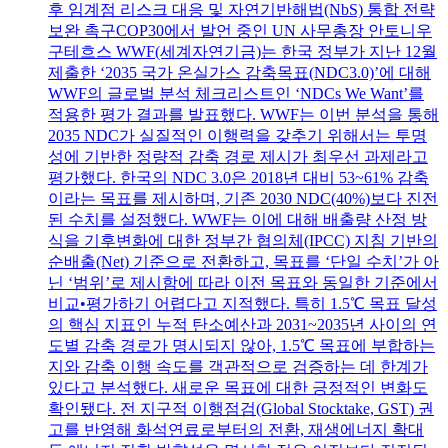
후 임계점 리스크 대응 및 자연기반해법(NbS) 통합 전략
보완 촉구COP30에서 발언 중인 UN 사무총장 안토니우
구테흐스 WWF(세계자연기금)는 한국 정부가 지난 12월
제출한 ‘2035 국가 온실가스 감축목표(NDC3.0)’에 대해
WWF의 글로벌 분석 체크리스트인 ‘NDCs We Want’를
적용한 평가 결과를 발표했다. WWF는 이번 분석을 통해
2035 NDC가 실질적인 이행력을 갖추기 위해서는 투명
성에 기반한 정량적 감축 경로 제시가 최우선 과제라고
평가했다. 한국의 NDC 3.0은 2018년 대비 53~61% 감축
이라는 목표를 제시하며, 기존 2030 NDC(40%)보다 진전
된 수치를 설정했다. WWF는 이에 대해 배출량 산정 방
식을 기후변화에 대한 정부간 협의체(IPCC) 지침 기반의
순배출(Net) 기준으로 전환하고, 목표를 ‘단일 수치’가 아
닌 ‘범위’로 제시함에 따라 이전 목표와 동일한 기준에서
비교•평가하기 어렵다고 지적했다. 특히 1.5℃ 목표 달성
의 핵심 지표인 누적 탄소예산과 2031~2035년 사이의 연
도별 감축 경로가 명시되지 않아, 1.5℃ 목표에 부합하는
지와 감축 이행 속도를 객관적으로 검증하는 데 한계가
있다고 분석했다. 새로운 목표에 대한 긍정적인 변화도
확인됐다. 전 지구적 이행점검(Global Stocktake, GST) 권
고를 반영해 화석연료로부터의 전환, 재생에너지 확대