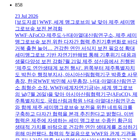
858
23 Jul 2026
[보도자료] WWF, 세계 맹그로브의 날 맞아 제주 세미맹
그로브숲 보전 본격화
WWF·AFoCO·제주도·난대아열대산림연구소, 제주 세미
맹그로브숲 보전 위한 다자간 협력 추진기후변화로 바다
거북 출현 늘어… 건강한 연안 서식지 보전 필요성 확대
세미맹그로브 기반 자연기반해법 통해 기후위기 대응과
생물다양성 보전 강화7월 21일 제주 성산읍에서 진행된
‘제주도 연안생태계 보전 행사'. 왼쪽부터 제주특별자치
도 박천수 행정부지사, 아시아산림협력기구 박종호 사무
총장, 한국WWF 박민혜 사무총장, 난대·아열대산림연구
소 최형순 소장. WWF(세계자연기금)는 세계 맹그로브
의 날(7월 26일)을 맞아 아시아산림협력기구(AFoCO), 제
주특별자치도, 국립산림과학원 난대·아열대산림연구소
와 함께 제주 세미맹그로브숲 보전을 위한 네트워크를
구축하고 다자간 협력을 본격 추진한다고 밝혔다. 이번
협력은 제주에 자생하는 세미 맹그로브 수종인 황근의
생태적 가치를 바탕으로 건강한 연안 생태계를 조성하기
위해 마련됐다. 협력의 첫걸음으로 WWF와 관계 기관들