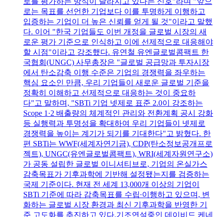
로를 평가하는 방식이 달라지고 있다는 신호"라며 "앞으
로는 목표를 선언한 기업보다 이를 투명하게 이행하고
입증하는 기업이 더 높은 신뢰를 얻게 될 것"이라고 말했
다. 이어 "한국 기업들도 이번 개정을 글로벌 시장의 새
로운 평가 기준으로 인식하고 이에 선제적으로 대응해야
할 시점"이라고 강조했다. 유연철 유엔글로벌콤팩트 한
국협회(UNGC) 사무총장은 "글로벌 공급망과 투자시장
에서 탄소감축 이행 수준은 기업의 경쟁력을 좌우하는
핵심 요소인 만큼, 우리 기업들이 새로운 글로벌 기준을
정확히 이해하고 선제적으로 대응하는 것이 중요하
다"고 말하며, "SBTi 기업 넷제로 표준 2.0이 강조하는
Scope 1·2 배출량의 체계적인 관리와 전환계획 공시 강화
등 실행력과 투명성을 확대하여 우리 기업들이 넷제로
경쟁력을 높이는 계기가 되기를 기대한다"고 밝혔다. 한
편 SBTi는 WWF(세계자연기금), CDP(탄소정보공개프로
젝트), UNGC(유엔글로벌콤팩트), WRI(세계자원연구소)
가 공동 설립한 글로벌 이니셔티브로, 기업의 온실가스
감축목표가 기후과학에 기반해 설정됐는지를 검증하는
국제 기준이다. 현재 전 세계 13,000개 이상의 기업이
SBTi 기준에 따라 감축목표를 수립∙이행하고 있으며, 변
화하는 글로벌 시장 환경과 최신 기후과학을 반영한 기
준 고도화를 추진하고 있다.기조연설중인 데이비드 케네