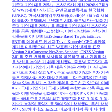
기준과 기업 대응 전략」 조찬간담회 개최 2026년 7월 9
일 WWF(세계자연기금), 유엔글로벌콤팩트 한국협회
(UNGC), 한국사회책임투자포럼(KoSIF)은 7월 9일 서울
더 플라자 호텔에서 「넷제로 시대, 글로벌 탄소감축 기
준과 기업 대응 전략」을 주제로 기업 리더십 조찬간담
회를 공동 개최했다고 밝혔다. 이번 간담회는 과학기반
감축목표 이니셔티브(Science Based Targets initiative,
SBTi)의 데이비드 케네디(David Kennedy) CEO 방한을
계기로 마련됐으며, 최근 발표된 ‘기업 넷제로 표준
Version 2.0 (Corporate Net-Zero Standard, CNZS Version
2.0)’의 주요 변화와 시사점을 공유하고 국내 기업의 대
응 방향을 논의하기 위해 개최됐다. 글로벌 공급망과 투
자시장에서 기업의 기후 대응 역량은 선택이 아닌 필수
요건으로 자리 잡고 있다. 주요 글로벌 기업과 투자 기관
들은 협력사와 투자 대상 기업에 보다 구체적이고 신뢰
할 수 있는 온실가스 감축 계획을 요구하고 있으며, 이에
따라 국내 기업 역시 국제 기준에 부합하는 감축 목표 수
립과 이행 역량을 강화해야 하는 상황이다. 이번 간담회
에는 국내 주요 기업의 최고 경영진과 ESG 위원회 위원,
지속가능경영 책임자 등 50여 명이 참석했다. 특히 삼성
전자, SK하이닉스, 포스코, 아모레퍼시픽 등이 자리해