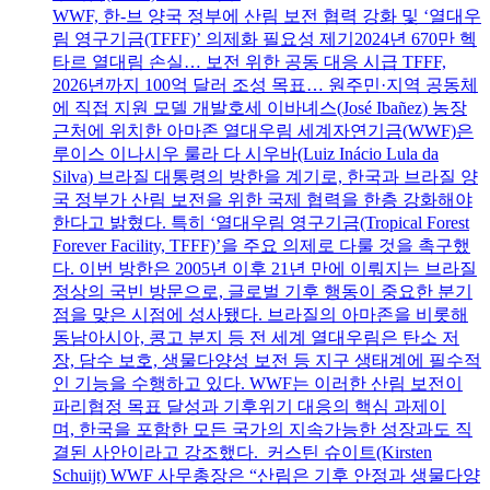
WWF, 한-브 양국 정부에 산림 보전 협력 강화 및 ‘열대우
림 영구기금(TFFF)’ 의제화 필요성 제기2024년 670만 헥
타르 열대림 손실… 보전 위한 공동 대응 시급 TFFF,
2026년까지 100억 달러 조성 목표… 원주민·지역 공동체
에 직접 지원 모델 개발호세 이바녜스(José Ibañez) 농장
근처에 위치한 아마존 열대우림 세계자연기금(WWF)은
루이스 이나시우 룰라 다 시우바(Luiz Inácio Lula da
Silva) 브라질 대통령의 방한을 계기로, 한국과 브라질 양
국 정부가 산림 보전을 위한 국제 협력을 한층 강화해야
한다고 밝혔다. 특히 ‘열대우림 영구기금(Tropical Forest
Forever Facility, TFFF)’을 주요 의제로 다룰 것을 촉구했
다. 이번 방한은 2005년 이후 21년 만에 이뤄지는 브라질
정상의 국빈 방문으로, 글로벌 기후 행동이 중요한 분기
점을 맞은 시점에 성사됐다. 브라질의 아마존을 비롯해
동남아시아, 콩고 분지 등 전 세계 열대우림은 탄소 저
장, 담수 보호, 생물다양성 보전 등 지구 생태계에 필수적
인 기능을 수행하고 있다. WWF는 이러한 산림 보전이
파리협정 목표 달성과 기후위기 대응의 핵심 과제이
며, 한국을 포함한 모든 국가의 지속가능한 성장과도 직
결된 사안이라고 강조했다. 커스틴 슈이트(Kirsten
Schuijt) WWF 사무총장은 “산림은 기후 안정과 생물다양