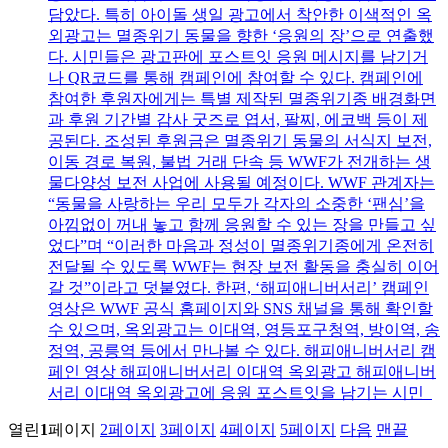
담았다. 특히 아이돌 생일 광고에서 착안한 이색적인 옥
외광고는 멸종위기 동물을 향한 ‘응원의 장’으로 연출했
다. 시민들은 광고판에 포스트잇 응원 메시지를 남기거
나 QR코드를 통해 캠페인에 참여할 수 있다. 캠페인에
참여한 후원자에게는 특별 제작된 멸종위기종 배경화면
과 후원 기간별 감사 굿즈로 엽서, 팔찌, 에코백 등이 제
공된다. 조성된 후원금은 멸종위기 동물의 서식지 보전,
이동 경로 복원, 불법 거래 단속 등 WWF가 전개하는 생
물다양성 보전 사업에 사용될 예정이다. WWF 관계자는
“동물을 사랑하는 우리 모두가 각자의 소중한 ‘팬심’을
아낌없이 꺼내 놓고 함께 응원할 수 있는 장을 만들고 싶
었다”며 “이러한 마음과 정성이 멸종위기종에게 온전히
전달될 수 있도록 WWF는 현장 보전 활동을 충실히 이어
갈 것”이라고 덧붙였다. 한편, ‘해피애니버서리’ 캠페인
영상은 WWF 공식 홈페이지와 SNS 채널을 통해 확인할
수 있으며, 옥외광고는 이대역, 영등포구청역, 방이역, 송
정역, 공릉역 등에서 만나볼 수 있다. 해피애니버서리 캠
페인 영상 해피애니버서리 이대역 옥외광고 해피애니버
서리 이대역 옥외광고에 응원 포스트잇을 남기는 시민
열린
1
페이지
2
페이지
3
페이지
4
페이지
5
페이지
다음
맨끝