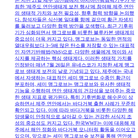
은 지난 21일 제주 성산읍에서 아시아산림협력기구가 주
최한 '제주도 연안생태계 보전 행사'에 참여해 제주 연안
의 생태적 가치와 보전 필요성, 향후 협력 방향을 논의했
다. 참석자들은 식산봉 일대를 함께 걸으며 황근 자생지
를 둘러보고 다양한 협력 방안을 모색했다. 최근 기후위
기가 심화되면서 맹그로브를 비롯한 블루카본 생태계의
중요성이 더욱 커지고 있다. 맹그로브는 동일한 면적의
열대우림보다 3~5배 많은 탄소를 저장할 수 있는 대표적
인 자연기반해법(NbS)으로, 다양한 생물에게 먹이와 서
식지를 제공하는 핵심 생태계다. 이러한 생태적 가치를
인정받아 매년 7월 26일은 유네스코가 지정한 세계 맹그
로브 생태계 보전의 날로 기념되고 있다. 제주에는 국내
에서 자생하는 대표적인 세미 맹그로브 수종인 황근이
분포하며, 세미 맹그로브는 맹그로브와 유사한 생태적
기능을 수행하며 연안 생태계의 건강성을 보여주는 중요
한 생태 지표로 평가된다. 특히 기후변화로 해수온이 상
승하면서 제주 연안에서는 바다거북 출현 사례가 꾸준히
확인되고 있다. 이에 따라 바다거북을 비롯한 다양한 해
양생물이 안정적으로 살아갈 수 있는 건강한 서식지 조
성의 중요성도 커지고 있다. 한국WWF는 이에 대응해 제
주에서 해안 정화와 바다거북 모니터링 활동을 이어오고
있으며, 앞으로는 세미 맹그로브숲 보전을 통해 연안생