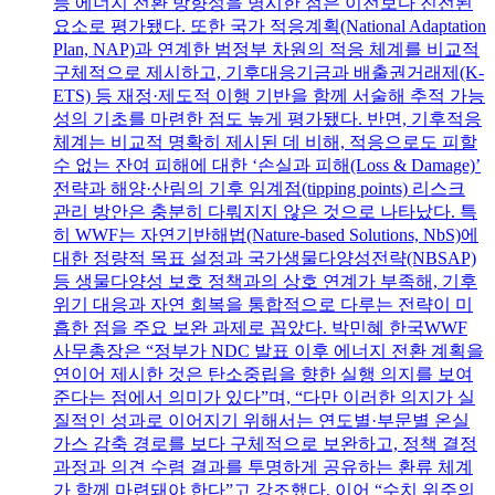
등 에너지 전환 방향성을 명시한 점은 이전보다 진전된
요소로 평가됐다. 또한 국가 적응계획(National Adaptation
Plan, NAP)과 연계한 범정부 차원의 적응 체계를 비교적
구체적으로 제시하고, 기후대응기금과 배출권거래제(K-
ETS) 등 재정·제도적 이행 기반을 함께 서술해 추적 가능
성의 기초를 마련한 점도 높게 평가됐다. 반면, 기후적응
체계는 비교적 명확히 제시된 데 비해, 적응으로도 피할
수 없는 잔여 피해에 대한 ‘손실과 피해(Loss & Damage)’
전략과 해양·산림의 기후 임계점(tipping points) 리스크
관리 방안은 충분히 다뤄지지 않은 것으로 나타났다. 특
히 WWF는 자연기반해법(Nature-based Solutions, NbS)에
대한 정량적 목표 설정과 국가생물다양성전략(NBSAP)
등 생물다양성 보호 정책과의 상호 연계가 부족해, 기후
위기 대응과 자연 회복을 통합적으로 다루는 전략이 미
흡한 점을 주요 보완 과제로 꼽았다. 박민혜 한국WWF
사무총장은 “정부가 NDC 발표 이후 에너지 전환 계획을
연이어 제시한 것은 탄소중립을 향한 실행 의지를 보여
준다는 점에서 의미가 있다”며, “다만 이러한 의지가 실
질적인 성과로 이어지기 위해서는 연도별·부문별 온실
가스 감축 경로를 보다 구체적으로 보완하고, 정책 결정
과정과 의견 수렴 결과를 투명하게 공유하는 환류 체계
가 함께 마련돼야 한다”고 강조했다. 이어 “수치 위주의