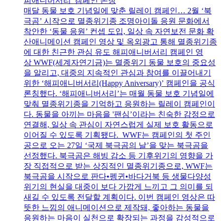
피애니버서리' 캠페인 론칭
매달 동물 보호 기념일에 맞춘 릴레이 캠페인… 2월 ‘북
극곰’ 시작으로 멸종위기종 조명아이돌 응원 문화에서
착안한 ‘동물 응원’ 컨셉 도입, 일상 속 자연보전 문화 확
산애니메이션 캠페인 영상 및 옥외광고 통해 멸종위기종
에 대한 친근한 관심 유도 해피애니버서리 캠페인 영
상 WWF(세계자연기금)는 멸종위기 동물 보호의 중요성
을 알리고, 대중의 지속적인 관심과 참여를 이끌어내기
위한 ‘해피애니버서리(Happy Aniversary)’ 캠페인을 공식
론칭했다. ‘해피애니버서리’는 매월 동물 보호 기념일에
맞춰 멸종위기종을 기억하고 응원하는 릴레이 캠페인이
다. 동물을 아끼는 마음을 '팬심’이라는 친숙한 감정으로
연결해, 일상 속 관심이 자연스럽게 실제 보호 활동으로
이어질 수 있도록 기획됐다. WWF는 캠페인의 첫 주인
공으로 오는 27일 ‘국제 북극곰의 날’을 맞는 북극곰을
선정했다. 북극곰은 해빙 감소 등 기후위기의 영향을 가
장 직접적으로 받는 상징적인 멸종위기종으로, WWF는
북극곰을 시작으로 판다•펭귄•바다거북 등 생물다양성
위기의 현실을 대중이 보다 가깝게 느끼고 그 의미를 되
새길 수 있도록 전달할 계획이다. 이번 캠페인 영상은 따
뜻한 느낌의 애니메이션으로 제작돼, 좋아하는 동물을
응원하는 마음이 실천으로 확장되는 과정을 감성적으로