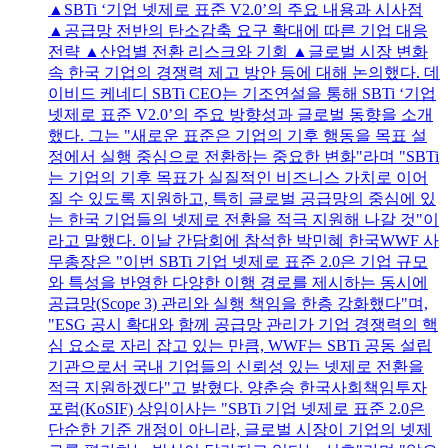
▲SBTi ‘기업 넷제로 표준 V2.0’의 주요 내용과 시사점
▲공급망 전반의 탄소감축 요구 확대에 따른 기업 대응
전략 ▲산업별 전환 리스크와 기회 ▲글로벌 시장 변화
속 한국 기업의 경쟁력 제고 방안 등에 대해 논의했다. 데
이비드 케네디 SBTi CEO는 기조연설을 통해 SBTi ‘기업
넷제로 표준 V2.0’의 주요 방향성과 글로벌 동향을 소개
했다. 그는 "새로운 표준은 기업의 기후 행동을 목표 설
정에서 실행 중심으로 전환하는 중요한 변화"라며 "SBTi
는 기업의 기후 목표가 실질적인 비즈니스 가치로 이어
질 수 있도록 지원하고, 특히 글로벌 공급망의 중심에 있
는 한국 기업들의 넷제로 전환을 적극 지원해 나갈 것"이
라고 말했다. 이날 간담회에 참석한 박민혜 한국WWF 사
무총장은 "이번 SBTi 기업 넷제로 표준 2.0은 기업 규모
와 특성을 반영한 다양한 이행 경로를 제시하는 동시에
공급망(Scope 3) 관리와 실행 책임을 한층 강화했다"며,
"ESG 공시 확대와 함께 공급망 관리가 기업 경쟁력의 핵
심 요소로 자리 잡고 있는 만큼, WWF는 SBTi 공동 설립
기관으로서 국내 기업들의 신뢰성 있는 넷제로 전환을
적극 지원하겠다"고 밝혔다. 양춘승 한국사회책임투자
포럼(KoSIF) 상임이사는 "SBTi 기업 넷제로 표준 2.0은
단순한 기준 개정이 아니라, 글로벌 시장이 기업의 넷제