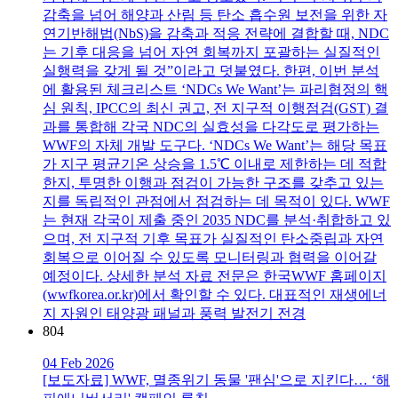
감축을 넘어 해양과 산림 등 탄소 흡수원 보전을 위한 자
연기반해법(NbS)을 감축과 적응 전략에 결합할 때, NDC
는 기후 대응을 넘어 자연 회복까지 포괄하는 실질적인
실행력을 갖게 될 것”이라고 덧붙였다. 한편, 이번 분석
에 활용된 체크리스트 ‘NDCs We Want’는 파리협정의 핵
심 원칙, IPCC의 최신 권고, 전 지구적 이행점검(GST) 결
과를 통합해 각국 NDC의 실효성을 다각도로 평가하는
WWF의 자체 개발 도구다. ‘NDCs We Want’는 해당 목표
가 지구 평균기온 상승을 1.5℃ 이내로 제한하는 데 적합
한지, 투명한 이행과 점검이 가능한 구조를 갖추고 있는
지를 독립적인 관점에서 점검하는 데 목적이 있다. WWF
는 현재 각국이 제출 중인 2035 NDC를 분석·취합하고 있
으며, 전 지구적 기후 목표가 실질적인 탄소중립과 자연
회복으로 이어질 수 있도록 모니터링과 협력을 이어갈
예정이다. 상세한 분석 자료 전문은 한국WWF 홈페이지
(wwfkorea.or.kr)에서 확인할 수 있다. 대표적인 재생에너
지 자원인 태양광 패널과 풍력 발전기 전경
804
04 Feb 2026
[보도자료] WWF, 멸종위기 동물 '팬심'으로 지킨다… ‘해