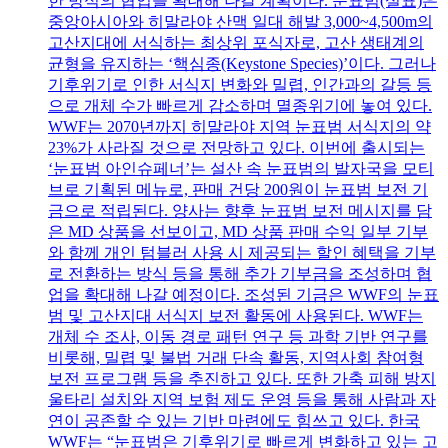
한 방식의 협업을 확대해 나갈 계획이다. 눈표범(설표)은
중앙아시아와 히말라야 산맥 일대 해발 3,000~4,500m의
고산지대에 서식하는 최상위 포식자로, 고산 생태계의
균형을 유지하는 ‘핵심종(Keystone Species)’이다. 그러나
기후위기로 인한 서식지 변화와 밀렵, 인간과의 갈등 등
으로 개체 수가 빠르게 감소하며 멸종위기에 놓여 있다.
WWF는 2070년까지 히말라야 지역 눈표범 서식지의 약
23%가 사라질 것으로 전망하고 있다. 이번에 출시되는
‘눈표범 아인슈페너’는 설산 속 눈표범의 발자국을 모티
브로 기획된 메뉴로, 판매 건당 200원이 눈표범 보전 기
금으로 적립된다. 양사는 향후 눈표범 보전 메시지를 담
은 MD 상품을 선보이고, MD 상품 판매 수익 일부 기부
와 함께 개인 텀블러 사용 시 제공되는 할인 혜택을 기부
로 전환하는 방식 등을 통해 추가 기부금을 조성하며 협
업을 확대해 나갈 예정이다. 조성된 기금은 WWF의 눈표
범 및 고산지대 서식지 보전 활동에 사용된다. WWF는
개체 수 조사, 이동 경로 패턴 연구 등 과학 기반 연구를
비롯해, 밀렵 및 불법 거래 단속 활동, 지역사회 참여형
보전 프로그램 등을 추진하고 있다. 또한 가축 피해 방지
울타리 설치와 지역 보험 제도 운영 등을 통해 사람과 자
연이 공존할 수 있는 기반 마련에도 힘쓰고 있다. 한국
WWF는 “눈표범은 기후위기로 빠르게 변화하고 있는 고