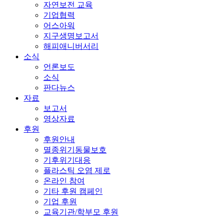
자연보전 교육
기업협력
어스아워
지구생명보고서
해피애니버서리
소식
언론보도
소식
판다뉴스
자료
보고서
영상자료
후원
후원안내
멸종위기동물보호
기후위기대응
플라스틱 오염 제로
온라인 참여
기타 후원 캠페인
기업 후원
교육기관/학부모 후원