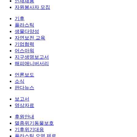
인재채용
자원봉사자 모집
기후
플라스틱
생물다양성
자연보전 교육
기업협력
어스아워
지구생명보고서
해피애니버서리
언론보도
소식
판다뉴스
보고서
영상자료
후원안내
멸종위기동물보호
기후위기대응
플라스틱 오염 제로