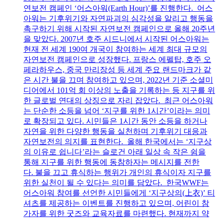
연보전 캠페인 ‘어스아워(Earth Hour)’를 진행한다. 어스
아워는 기후위기와 자연파괴의 심각성을 알리고 행동을
촉구하기 위해 시작된 자연보전 캠페인으로 올해 20주년
을 맞았다. 2007년 호주 시드니에서 시작된 어스아워는
현재 전 세계 190여 개국이 참여하는 세계 최대 규모의
자연보전 캠페인으로 성장했다. 프랑스 에펠탑, 호주 오
페라하우스, 중국 만리장성 등 세계 주요 랜드마크가 같
은 시간 불을 끄며 참여하고 있으며, 2022년 기준 소셜미
디어에서 101억 회 이상의 노출을 기록하는 등 지구를 위
한 글로벌 연대의 상징으로 자리 잡았다. 최근 어스아워
는 단순한 소등을 넘어 ‘지구를 위한 1시간’이라는 의미
로 확장되고 있다. 시민들은 1시간 동안 소등을 하거나
자연을 위한 다양한 행동을 실천하며 기후위기 대응과
자연보전의 의지를 표현한다. 올해 한국에서는 ‘지구상
의 이유로 쉽니다’라는 슬로건 아래 일상 속 작은 쉼을
통해 지구를 위한 행동에 동참하자는 메시지를 전한
다. 불을 끄고 휴식하는 행위가 개인의 휴식이자 지구를
위한 실천이 될 수 있다는 의미를 담았다. 한국WWF는
어스아워 참여를 선언한 시민들에게 ‘지구상의(上衣)’ 티
셔츠를 제공하는 이벤트를 진행하고 있으며, 어린이 참
가자를 위한 굿즈와 교육자료를 마련했다. 현재까지 약