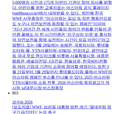
5,000명의 시민과 175개 어린이 기관이 참여 의사를 밝혔
다. 어린이를 위한 교육자료는 어스아워 공식 홈페이지
(earthhour.co.kr)에서 내려받을 수 있다. 박민혜 한국
WWF 사무총장은 “어스아워는 일상 속 작은 행동만으로
도 누구나 자연보전에 동참할 수 있는 캠페인”이라며
“지난 20년간 전 세계 시민들의 참여가 변화를 만들어 온
만큼 올해도 이 한 시간만큼은 ‘지구상의 이유’로 휴식하
며 자연보전을 함께 실천하는 시간이 되길 바란다”라고
말했다. 오는 3월 28일에는 숭례문, 국회의사당, 롯데월
드타워·몰, YTN서울타워, 63빌딩, 반포대교, 광안대교
등 국내 주요 랜드마크를 비롯해 서울특별시청, 세종문
화회관, 예술의전당, GS건설, 한솔섬유, 한국씨티은행
등 여러 기업과 기관이 소등에 참여할 예정이다. 또한 3
월 21일부터 3월 29일까지 롯데월드타워·몰에서 WWF의
어스아워 캠페인 부스를 만나볼 수 있다. 2025 어스아워
YTN서울타워 소등 전후 2026 어스아워 옥외광고가 게
시된 남대문시장 버스정류장
803
20 Feb 2026
[보도자료] WWF, 브라질 대통령 방한 계기 ‘열대우림 영
구기금(TFFF)’ 논의 촉구