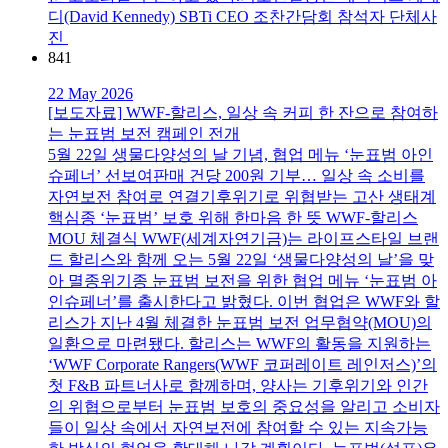
디(David Kennedy) SBTi CEO 조찬간담회 참석자 단체사
진
841
22 May 2026
[보도자료] WWF-할리스, 일상 속 커피 한 잔으로 참여하
는 눈표범 보전 캠페인 전개
5월 22일 생물다양성의 날 기념, 협업 메뉴 ‘눈표범 아인
슈페너’ 선보여판매 건당 200원 기부… 일상 속 소비를
자연보전 참여로 연결기후위기로 위협받는 고산 생태계
핵심종 ‘눈표범’ 보호 위해 한마음 한 뜻 WWF-할리스
MOU 체결식 WWF(세계자연기금)는 라이프스타일 브랜
드 할리스와 함께 오는 5월 22일 ‘생물다양성의 날’을 맞
아 멸종위기종 눈표범 보전을 위한 협업 메뉴 ‘눈표범 아
인슈페너’를 출시한다고 밝혔다. 이번 협업은 WWF와 할
리스가 지난 4월 체결한 눈표범 보전 업무협약(MOU)의
일환으로 마련됐다. 할리스는 WWF의 활동을 지원하는
‘WWF Corporate Rangers(WWF 코퍼레이트 레인저스)’의
첫 F&B 파트너사로 함께하며, 양사는 기후위기와 인간
의 위협으로부터 눈표범 보호의 중요성을 알리고 소비자
들이 일상 속에서 자연보전에 참여할 수 있는 지속가능