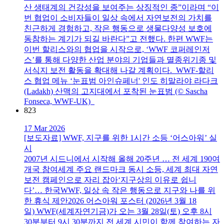
산 생태계의 건강성을 보여주는 상징적인 종”이라며 “이
번 협업이 소비자들이 일상 속에서 자연보전의 가치를
친근하게 경험하고, 작은 행동으로 생물다양성 보호에
동참하는 계기가 되길 바란다”고 전했다. 한편 WWF는
이번 할리스와의 협업을 시작으로, ‘WWF 코퍼레인저
스’를 통해 다양한 산업 분야의 기업들과 멸종위기종 및
서식지 보전 활동을 확대해 나갈 계획이다. WWF-할리
스 협업 메뉴 ‘눈표범 아인슈페너' 인도 히말라야 라다크
(Ladakh) 산맥의 고지대에서 포착된 눈표범 (© Sascha
Fonseca, WWF-UK)
823
17 Mar 2026
[보도자료] WWF, 지구를 위한 1시간 소등 ‘어스아워’ 실
시
2007년 시드니에서 시작해 올해 20주년 … 전 세계 190여
개국 참여세계 주요 랜드마크 동시 소등, 세계 최대 자연
보전 캠페인으로 자리 잡아‘지구상의 이유로 쉽니
다’… 한국WWF, 일상 속 작은 행동으로 지구와 나를 위
한 휴식 제안2026 어스아워 포스터 (2026년 3월 18
일) WWF(세계자연기금)가 오는 3월 28일(토) 오후 8시
30분부터 9시 30분까지 전 세계 시민이 함께 참여하는 자