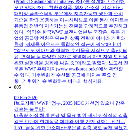
(Product Sustainability Initiative, PSI)’를 설계하고 추진해
오고 있다. PSI는 친환경상품, 원재료·소싱, 건강·안전,
패키징·플라스틱의 부문에서 지속가능한 생산과 소비
기준을 확립 운영하는 이니셔티브로 이를 통해 이마트는
유통업 전반의 지속가능성 전환을 단계적으로 추진하고
있다. 임익순 한국WWF 보전사업본부 국장은 "유통 기
업의 공급망 전환은 단순한 상품 전략이 아니라 기후와
환경, 경제를 아우르는 통합적인 접근이 필요하다"며
"앞으로도 이마트와 협력해 수산물을 시작으로 축산, 팜
유, 면직물 등 다양한 원재료 영역에서 자연 자원 보전을
위한 실행력을 강화해 나갈 것"이라고 말했다. 보고서 전
문은 WWF 홈페이지(www.wwfkorea.or.kr)에서 확인할
수 있다. 기후변화가 수산물 공급에 미치는 주요 영
향 기후위기 속 변화하는 바다의 핵심지표
805
09 Feb 2026
[보도자료] WWF “정부, 2035 NDC 개선점 있으나 감축
경로는 불투명”
배출량 산정 체계 변경 및 목표 범위 제시로 실질적 감축
강도 판단에 한계적응 체계와 이행 기반 강화는 진전…
1.5℃ 달성 위한 탄소예산•부문별 감축 경로 공개 필요기