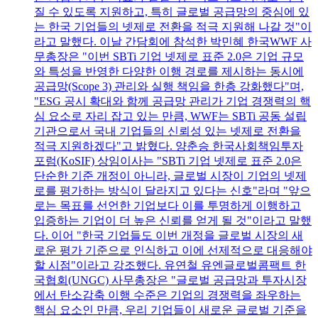
질 수 있도록 지원하고, 특히 글로벌 공급망의 중심에 있
는 한국 기업들의 넷제로 전환을 적극 지원해 나갈 것"이
라고 말했다. 이날 간담회에 참석한 박민혜 한국WWF 사
무총장은 "이번 SBTi 기업 넷제로 표준 2.0은 기업 규모
와 특성을 반영한 다양한 이행 경로를 제시하는 동시에
공급망(Scope 3) 관리와 실행 책임을 한층 강화했다"며,
"ESG 공시 확대와 함께 공급망 관리가 기업 경쟁력의 핵
심 요소로 자리 잡고 있는 만큼, WWF는 SBTi 공동 설립
기관으로서 국내 기업들의 신뢰성 있는 넷제로 전환을
적극 지원하겠다"고 밝혔다. 양춘승 한국사회책임투자
포럼(KoSIF) 상임이사는 "SBTi 기업 넷제로 표준 2.0은
단순한 기준 개정이 아니라, 글로벌 시장이 기업의 넷제
로를 평가하는 방식이 달라지고 있다는 신호"라며 "앞으
로는 목표를 선언한 기업보다 이를 투명하게 이행하고
입증하는 기업이 더 높은 신뢰를 얻게 될 것"이라고 말했
다. 이어 "한국 기업들도 이번 개정을 글로벌 시장의 새
로운 평가 기준으로 인식하고 이에 선제적으로 대응해야
할 시점"이라고 강조했다. 유연철 유엔글로벌콤팩트 한
국협회(UNGC) 사무총장은 "글로벌 공급망과 투자시장
에서 탄소감축 이행 수준은 기업의 경쟁력을 좌우하는
핵심 요소인 만큼, 우리 기업들이 새로운 글로벌 기준을