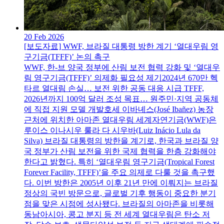
20 Feb 2026
[보도자료] WWF, 브라질 대통령 방한 계기 ‘열대우림 영
구기금(TFFF)’ 논의 촉구
WWF, 한-브 양국 정부에 산림 보전 협력 강화 및 ‘열대우
림 영구기금(TFFF)’ 의제화 필요성 제기2024년 670만 헥
타르 열대림 손실… 보전 위한 공동 대응 시급 TFFF,
2026년까지 100억 달러 조성 목표… 원주민·지역 공동체
에 직접 지원 모델 개발호세 이바녜스(José Ibañez) 농장
근처에 위치한 아마존 열대우림 세계자연기금(WWF)은
루이스 이나시우 룰라 다 시우바(Luiz Inácio Lula da
Silva) 브라질 대통령의 방한을 계기로, 한국과 브라질 양
국 정부가 산림 보전을 위한 국제 협력을 한층 강화해야
한다고 밝혔다. 특히 ‘열대우림 영구기금(Tropical Forest
Forever Facility, TFFF)’을 주요 의제로 다룰 것을 촉구했
다. 이번 방한은 2005년 이후 21년 만에 이뤄지는 브라질
정상의 국빈 방문으로, 글로벌 기후 행동이 중요한 분기
점을 맞은 시점에 성사됐다. 브라질의 아마존을 비롯해
동남아시아, 콩고 분지 등 전 세계 열대우림은 탄소 저