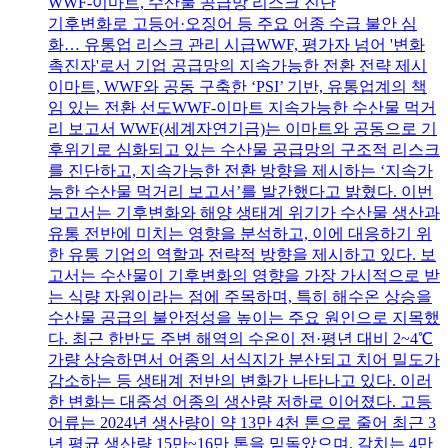
WWF-이마트, 수산물 공급망 리스크 진단
기후변화로 고등어·오징어 등 주요 어종 수급 불안 심
화… 유통업 리스크 관리 시급WWF, 평가자 넘어 '변화
촉진자'로서 기업 공급망의 지속가능한 전환 전략 제시
이마트, WWF와 공동 구축한 ‘PSI’ 기반, 유통업계의 책
임 있는 전환 선도WWF-이마트 지속가능한 수산물 먹거
리 보고서 WWF(세계자연기금)는 이마트와 공동으로 기
후위기로 심화되고 있는 수산물 공급망의 구조적 리스크
를 진단하고, 지속가능한 전환 방향을 제시하는 ‘지속가
능한 수산물 먹거리 보고서’를 발간했다고 밝혔다. 이번
보고서는 기후변화와 해양 생태계 위기가 수산물 생산과
유통 전반에 미치는 영향을 분석하고, 이에 대응하기 위
한 유통 기업의 역할과 전략적 방향을 제시하고 있다. 보
고서는 수산물이 기후변화의 영향을 가장 가시적으로 받
는 식량 자원이라는 점에 주목하며, 특히 해수온 상승을
수산물 공급의 불안정성을 높이는 주요 원인으로 지목했
다. 최근 한반도 주변 해역의 수온이 전·평년 대비 2~4℃
가량 상승하면서 어종의 서식지가 분산되고 치어 밀도가
감소하는 등 생태계 전반의 변화가 나타나고 있다. 이러
한 변화는 대중성 어종의 생산량 저하로 이어졌다. 고등
어류는 2024년 생산량이 약 13만 4천 톤으로 줄어 최근 3
년 평균 생산량 15만~16만 톤을 밑돌았으며, 갈치는 4만