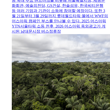
등 국내 주요 랜드마크를 비롯해 서울특별시청, 세종문
화회관, 예술의전당, GS건설, 한솔섬유, 한국씨티은행
등 여러 기업과 기관이 소등에 참여할 예정이다. 또한 3
월 21일부터 3월 29일까지 롯데월드타워·몰에서 WWF의
어스아워 캠페인 부스를 만나볼 수 있다. 2025 어스아워
YTN서울타워 소등 전후 2026 어스아워 옥외광고가 게
시된 남대문시장 버스정류장