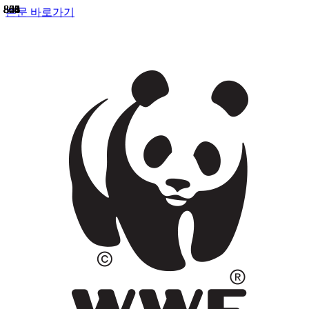
858
855
841
823
803
800
805
804
본문 바로가기