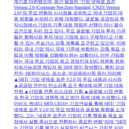
계기로 마련됐으며, 최근 발표된 ‘기업 넷제로 표준
Version 2.0 (Corporate Net-Zero Standard, CNZS Version
2.0)’의 주요 변화와 시사점을 공유하고 국내 기업의 대
응 방향을 논의하기 위해 개최됐다. 글로벌 공급망과 투
자시장에서 기업의 기후 대응 역량은 선택이 아닌 필수
요건으로 자리 잡고 있다. 주요 글로벌 기업과 투자 기관
들은 협력사와 투자 대상 기업에 보다 구체적이고 신뢰
할 수 있는 온실가스 감축 계획을 요구하고 있으며, 이에
따라 국내 기업 역시 국제 기준에 부합하는 감축 목표 수
립과 이행 역량을 강화해야 하는 상황이다. 이번 간담회
에는 국내 주요 기업의 최고 경영진과 ESG 위원회 위원,
지속가능경영 책임자 등 50여 명이 참석했다. 특히 삼성
전자, SK하이닉스, 포스코, 아모레퍼시픽 등이 자리해
▲SBTi ‘기업 넷제로 표준 V2.0’의 주요 내용과 시사점
▲공급망 전반의 탄소감축 요구 확대에 따른 기업 대응
전략 ▲산업별 전환 리스크와 기회 ▲글로벌 시장 변화
속 한국 기업의 경쟁력 제고 방안 등에 대해 논의했다. 데
이비드 케네디 SBTi CEO는 기조연설을 통해 SBTi ‘기업
넷제로 표준 V2.0’의 주요 방향성과 글로벌 동향을 소개
했다. 그는 "새로운 표준은 기업의 기후 행동을 목표 설
정에서 실행 중심으로 전환하는 중요한 변화"라며 "SBTi
는 기업의 기후 목표가 실질적인 비즈니스 가치로 이어