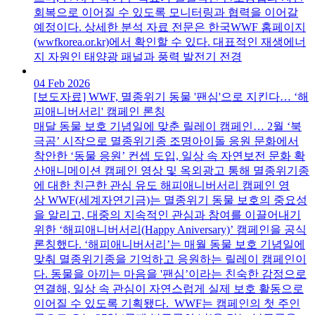
회복으로 이어질 수 있도록 모니터링과 협력을 이어갈
예정이다. 상세한 분석 자료 전문은 한국WWF 홈페이지
(wwfkorea.or.kr)에서 확인할 수 있다. 대표적인 재생에너
지 자원인 태양광 패널과 풍력 발전기 전경
04 Feb 2026
[보도자료] WWF, 멸종위기 동물 '팬심'으로 지킨다… ‘해
피애니버서리' 캠페인 론칭
매달 동물 보호 기념일에 맞춘 릴레이 캠페인… 2월 ‘북
극곰’ 시작으로 멸종위기종 조명아이돌 응원 문화에서
착안한 ‘동물 응원’ 컨셉 도입, 일상 속 자연보전 문화 확
산애니메이션 캠페인 영상 및 옥외광고 통해 멸종위기종
에 대한 친근한 관심 유도 해피애니버서리 캠페인 영
상 WWF(세계자연기금)는 멸종위기 동물 보호의 중요성
을 알리고, 대중의 지속적인 관심과 참여를 이끌어내기
위한 ‘해피애니버서리(Happy Aniversary)’ 캠페인을 공식
론칭했다. ‘해피애니버서리’는 매월 동물 보호 기념일에
맞춰 멸종위기종을 기억하고 응원하는 릴레이 캠페인이
다. 동물을 아끼는 마음을 '팬심’이라는 친숙한 감정으로
연결해, 일상 속 관심이 자연스럽게 실제 보호 활동으로
이어질 수 있도록 기획됐다. WWF는 캠페인의 첫 주인