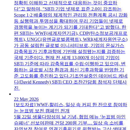
정확히 이해하고 선제적으로 대응하는 것이 중요하
다"고 말하며, "SBTi 기업 넷제로 표준 2.0이 강조하는
Scope 1·2 배출량의 체계적인 관리와 전환계획 공시 강화
등 실행력과 투명성을 확대하여 우리 기업들이 넷제로
경쟁력을 높이는 계기가 되기를 기대한다"고 밝혔다. 한
편 SBTi는 WWF(세계자연기금), CDP(탄소정보공개프로
젝트), UNGC(유엔글로벌콤팩트), WRI(세계자원연구소)
가 공동 설립한 글로벌 이니셔티브로, 기업의 온실가스
감축목표가 기후과학에 기반해 설정됐는지를 검증하는
국제 기준이다. 현재 전 세계 13,000개 이상의 기업이
SBTi 기준에 따라 감축목표를 수립∙이행하고 있으며, 변
화하는 글로벌 시장 환경과 최신 기후과학을 반영한 기
준 고도화를 추진하고 있다.기조연설중인 데이비드 케네
디(David Kennedy) SBTi CEO 조찬간담회 참석자 단체사
진
22 May 2026
[보도자료] WWF-할리스, 일상 속 커피 한 잔으로 참여하
는 눈표범 보전 캠페인 전개
5월 22일 생물다양성의 날 기념, 협업 메뉴 ‘눈표범 아인
슈페너’ 선보여판매 건당 200원 기부… 일상 속 소비를
자연보전 참여로 연결기후위기로 위협받는 고산 생태계