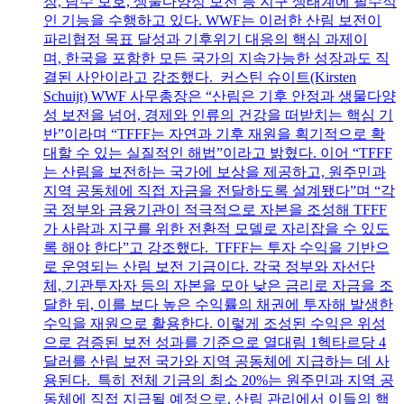
장, 담수 보호, 생물다양성 보전 등 지구 생태계에 필수적
인 기능을 수행하고 있다. WWF는 이러한 산림 보전이
파리협정 목표 달성과 기후위기 대응의 핵심 과제이
며, 한국을 포함한 모든 국가의 지속가능한 성장과도 직
결된 사안이라고 강조했다. 커스틴 슈이트(Kirsten
Schuijt) WWF 사무총장은 “산림은 기후 안정과 생물다양
성 보전을 넘어, 경제와 인류의 건강을 떠받치는 핵심 기
반”이라며 “TFFF는 자연과 기후 재원을 획기적으로 확
대할 수 있는 실질적인 해법”이라고 밝혔다. 이어 “TFFF
는 산림을 보전하는 국가에 보상을 제공하고, 원주민과
지역 공동체에 직접 자금을 전달하도록 설계됐다”며 “각
국 정부와 금융기관이 적극적으로 자본을 조성해 TFFF
가 사람과 지구를 위한 전환적 모델로 자리잡을 수 있도
록 해야 한다”고 강조했다. TFFF는 투자 수익을 기반으
로 운영되는 산림 보전 기금이다. 각국 정부와 자선단
체, 기관투자자 등의 자본을 모아 낮은 금리로 자금을 조
달한 뒤, 이를 보다 높은 수익률의 채권에 투자해 발생한
수익을 재원으로 활용한다. 이렇게 조성된 수익은 위성
으로 검증된 보전 성과를 기준으로 열대림 1헥타르당 4
달러를 산림 보전 국가와 지역 공동체에 지급하는 데 사
용된다. 특히 전체 기금의 최소 20%는 원주민과 지역 공
동체에 직접 지급될 예정으로, 산림 관리에서 이들의 핵