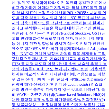
닌 ‘범위’로 제시함에 따라 이전 목표와 동일한 기준에서
비교•평가하기 어렵다고 지적했다. 특히 1.5℃ 목표 달성
의 핵심 지표인 누적 탄소예산과 2031~2035년 사이의 연
도별 감축 경로가 명시되지 않아, 1.5℃ 목표에 부합하는
지와 감축 이행 속도를 객관적으로 검증하는 데 한계가
있다고 분석했다. 새로운 목표에 대한 긍정적인 변화도
확인됐다. 전 지구적 이행점검(Global Stocktake, GST) 권
고를 반영해 화석연료로부터의 전환, 재생에너지 확대
등 에너지 전환 방향성을 명시한 점은 이전보다 진전된
요소로 평가됐다. 또한 국가 적응계획(National Adaptation
Plan, NAP)과 연계한 범정부 차원의 적응 체계를 비교적
구체적으로 제시하고, 기후대응기금과 배출권거래제(K-
ETS) 등 재정·제도적 이행 기반을 함께 서술해 추적 가능
성의 기초를 마련한 점도 높게 평가됐다. 반면, 기후적응
체계는 비교적 명확히 제시된 데 비해, 적응으로도 피할
수 없는 잔여 피해에 대한 ‘손실과 피해(Loss & Damage)’
전략과 해양·산림의 기후 임계점(tipping points) 리스크
관리 방안은 충분히 다뤄지지 않은 것으로 나타났다. 특
히 WWF는 자연기반해법(Nature-based Solutions, NbS)에
대한 정량적 목표 설정과 국가생물다양성전략(NBSAP)
등 생물다양성 보호 정책과의 상호 연계가 부족해, 기후