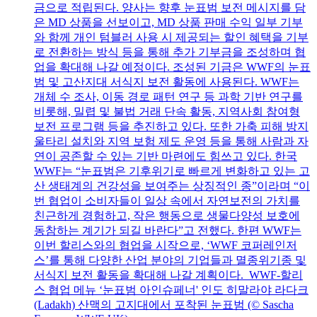
금으로 적립된다. 양사는 향후 눈표범 보전 메시지를 담
은 MD 상품을 선보이고, MD 상품 판매 수익 일부 기부
와 함께 개인 텀블러 사용 시 제공되는 할인 혜택을 기부
로 전환하는 방식 등을 통해 추가 기부금을 조성하며 협
업을 확대해 나갈 예정이다. 조성된 기금은 WWF의 눈표
범 및 고산지대 서식지 보전 활동에 사용된다. WWF는
개체 수 조사, 이동 경로 패턴 연구 등 과학 기반 연구를
비롯해, 밀렵 및 불법 거래 단속 활동, 지역사회 참여형
보전 프로그램 등을 추진하고 있다. 또한 가축 피해 방지
울타리 설치와 지역 보험 제도 운영 등을 통해 사람과 자
연이 공존할 수 있는 기반 마련에도 힘쓰고 있다. 한국
WWF는 “눈표범은 기후위기로 빠르게 변화하고 있는 고
산 생태계의 건강성을 보여주는 상징적인 종”이라며 “이
번 협업이 소비자들이 일상 속에서 자연보전의 가치를
친근하게 경험하고, 작은 행동으로 생물다양성 보호에
동참하는 계기가 되길 바란다”고 전했다. 한편 WWF는
이번 할리스와의 협업을 시작으로, ‘WWF 코퍼레인저
스’를 통해 다양한 산업 분야의 기업들과 멸종위기종 및
서식지 보전 활동을 확대해 나갈 계획이다. WWF-할리
스 협업 메뉴 ‘눈표범 아인슈페너' 인도 히말라야 라다크
(Ladakh) 산맥의 고지대에서 포착된 눈표범 (© Sascha