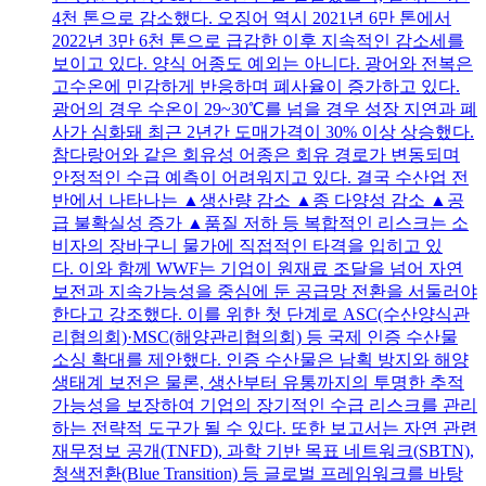
4천 톤으로 감소했다. 오징어 역시 2021년 6만 톤에서
2022년 3만 6천 톤으로 급감한 이후 지속적인 감소세를
보이고 있다. 양식 어종도 예외는 아니다. 광어와 전복은
고수온에 민감하게 반응하며 폐사율이 증가하고 있다.
광어의 경우 수온이 29~30℃를 넘을 경우 성장 지연과 폐
사가 심화돼 최근 2년간 도매가격이 30% 이상 상승했다.
참다랑어와 같은 회유성 어종은 회유 경로가 변동되며
안정적인 수급 예측이 어려워지고 있다. 결국 수산업 전
반에서 나타나는 ▲생산량 감소 ▲종 다양성 감소 ▲공
급 불확실성 증가 ▲품질 저하 등 복합적인 리스크는 소
비자의 장바구니 물가에 직접적인 타격을 입히고 있
다. 이와 함께 WWF는 기업이 원재료 조달을 넘어 자연
보전과 지속가능성을 중심에 둔 공급망 전환을 서둘러야
한다고 강조했다. 이를 위한 첫 단계로 ASC(수산양식관
리협의회)·MSC(해양관리협의회) 등 국제 인증 수산물
소싱 확대를 제안했다. 인증 수산물은 남획 방지와 해양
생태계 보전은 물론, 생산부터 유통까지의 투명한 추적
가능성을 보장하여 기업의 장기적인 수급 리스크를 관리
하는 전략적 도구가 될 수 있다. 또한 보고서는 자연 관련
재무정보 공개(TNFD), 과학 기반 목표 네트워크(SBTN),
청색전환(Blue Transition) 등 글로벌 프레임워크를 바탕