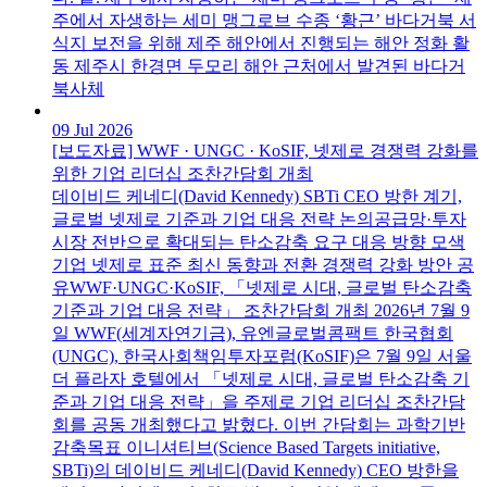
주에서 자생하는 세미 맹그로브 수종 ‘황근’ 바다거북 서
식지 보전을 위해 제주 해안에서 진행되는 해안 정화 활
동 제주시 한경면 두모리 해안 근처에서 발견된 바다거
북사체
09 Jul 2026
[보도자료] WWF · UNGC · KoSIF, 넷제로 경쟁력 강화를
위한 기업 리더십 조찬간담회 개최
데이비드 케네디(David Kennedy) SBTi CEO 방한 계기,
글로벌 넷제로 기준과 기업 대응 전략 논의공급망·투자
시장 전반으로 확대되는 탄소감축 요구 대응 방향 모색
기업 넷제로 표준 최신 동향과 전환 경쟁력 강화 방안 공
유WWF·UNGC·KoSIF, 「넷제로 시대, 글로벌 탄소감축
기준과 기업 대응 전략」 조찬간담회 개최 2026년 7월 9
일 WWF(세계자연기금), 유엔글로벌콤팩트 한국협회
(UNGC), 한국사회책임투자포럼(KoSIF)은 7월 9일 서울
더 플라자 호텔에서 「넷제로 시대, 글로벌 탄소감축 기
준과 기업 대응 전략」을 주제로 기업 리더십 조찬간담
회를 공동 개최했다고 밝혔다. 이번 간담회는 과학기반
감축목표 이니셔티브(Science Based Targets initiative,
SBTi)의 데이비드 케네디(David Kennedy) CEO 방한을