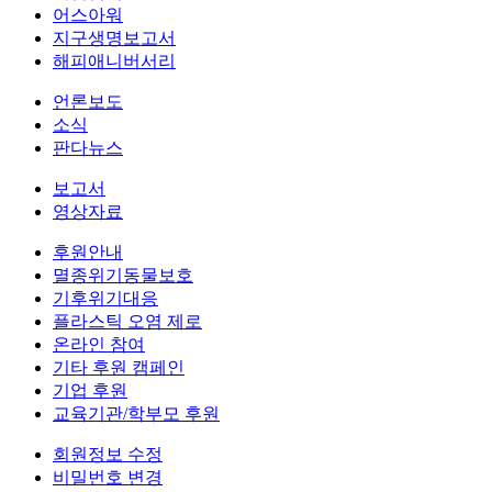
어스아워
지구생명보고서
해피애니버서리
언론보도
소식
판다뉴스
보고서
영상자료
후원안내
멸종위기동물보호
기후위기대응
플라스틱 오염 제로
온라인 참여
기타 후원 캠페인
기업 후원
교육기관/학부모 후원
회원정보 수정
비밀번호 변경