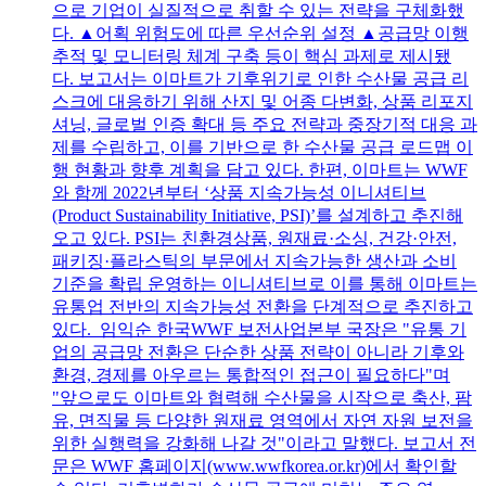
으로 기업이 실질적으로 취할 수 있는 전략을 구체화했
다. ▲어획 위험도에 따른 우선순위 설정 ▲공급망 이행
추적 및 모니터링 체계 구축 등이 핵심 과제로 제시됐
다. 보고서는 이마트가 기후위기로 인한 수산물 공급 리
스크에 대응하기 위해 산지 및 어종 다변화, 상품 리포지
셔닝, 글로벌 인증 확대 등 주요 전략과 중장기적 대응 과
제를 수립하고, 이를 기반으로 한 수산물 공급 로드맵 이
행 현황과 향후 계획을 담고 있다. 한편, 이마트는 WWF
와 함께 2022년부터 ‘상품 지속가능성 이니셔티브
(Product Sustainability Initiative, PSI)’를 설계하고 추진해
오고 있다. PSI는 친환경상품, 원재료·소싱, 건강·안전,
패키징·플라스틱의 부문에서 지속가능한 생산과 소비
기준을 확립 운영하는 이니셔티브로 이를 통해 이마트는
유통업 전반의 지속가능성 전환을 단계적으로 추진하고
있다. 임익순 한국WWF 보전사업본부 국장은 "유통 기
업의 공급망 전환은 단순한 상품 전략이 아니라 기후와
환경, 경제를 아우르는 통합적인 접근이 필요하다"며
"앞으로도 이마트와 협력해 수산물을 시작으로 축산, 팜
유, 면직물 등 다양한 원재료 영역에서 자연 자원 보전을
위한 실행력을 강화해 나갈 것"이라고 말했다. 보고서 전
문은 WWF 홈페이지(www.wwfkorea.or.kr)에서 확인할