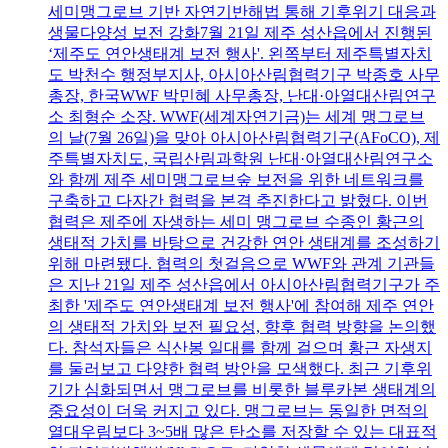
세미맹그로브 기반 자연기반해법 통해 기후위기 대응과
생물다양성 보전 강화7월 21일 제주 성산읍에서 진행된
‘제주도 연안생태계 보전 행사'. 왼쪽부터 제주특별자치
도 박천수 행정부지사, 아시아산림협력기구 박종호 사무
총장, 한국WWF 박민혜 사무총장, 난대·아열대산림연구
소 최형순 소장. WWF(세계자연기금)는 세계 맹그로브
의 날(7월 26일)을 맞아 아시아산림협력기구(AFoCO), 제
주특별자치도, 국립산림과학원 난대·아열대산림연구소
와 함께 제주 세미맹그로브숲 보전을 위한 네트워크를
구축하고 다자간 협력을 본격 추진한다고 밝혔다. 이번
협력은 제주에 자생하는 세미 맹그로브 수종인 황근의
생태적 가치를 바탕으로 건강한 연안 생태계를 조성하기
위해 마련됐다. 협력의 첫걸음으로 WWF와 관계 기관들
은 지난 21일 제주 성산읍에서 아시아산림협력기구가 주
최한 '제주도 연안생태계 보전 행사'에 참여해 제주 연안
의 생태적 가치와 보전 필요성, 향후 협력 방향을 논의했
다. 참석자들은 식산봉 일대를 함께 걸으며 황근 자생지
를 둘러보고 다양한 협력 방안을 모색했다. 최근 기후위
기가 심화되면서 맹그로브를 비롯한 블루카본 생태계의
중요성이 더욱 커지고 있다. 맹그로브는 동일한 면적의
열대우림보다 3~5배 많은 탄소를 저장할 수 있는 대표적