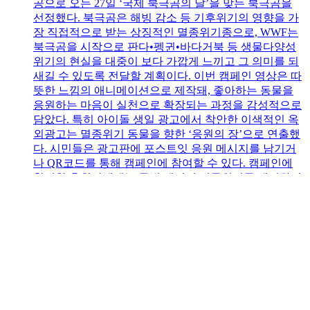
공으로 오는 27일 ‘국제 북극곰의 날’을 맞는 북극곰을
선정했다. 북극곰은 해빙 감소 등 기후위기의 영향을 가
장 직접적으로 받는 상징적인 멸종위기종으로, WWF는
북극곰을 시작으로 판다•펭귄•바다거북 등 생물다양성
위기의 현실을 대중이 보다 가깝게 느끼고 그 의미를 되
새길 수 있도록 전달할 계획이다. 이번 캠페인 영상은 따
뜻한 느낌의 애니메이션으로 제작돼, 좋아하는 동물을
응원하는 마음이 실천으로 확장되는 과정을 감성적으로
담았다. 특히 아이돌 생일 광고에서 착안한 이색적인 옥
외광고는 멸종위기 동물을 향한 ‘응원의 장’으로 연출했
다. 시민들은 광고판에 포스트잇 응원 메시지를 남기거
나 QR코드를 통해 캠페인에 참여할 수 있다. 캠페인에
참여한 후원자에게는 특별 제작된 멸종위기종 배경화면
과 후원 기간별 감사 굿즈로 엽서, 팔찌, 에코백 등이 제
공된다. 조성된 후원금은 멸종위기 동물의 서식지 보전,
이동 경로 복원, 불법 거래 단속 등 WWF가 전개하는 생
물다양성 보전 사업에 사용될 예정이다. WWF 관계자는
“동물을 사랑하는 우리 모두가 각자의 소중한 ‘팬심’을
아낌없이 꺼내 놓고 함께 응원할 수 있는 장을 만들고 싶
었다”며 “이러한 마음과 정성이 멸종위기종에게 온전히
전달될 수 있도록 WWF는 현장 보전 활동을 충실히 이어
갈 것”이라고 덧붙였다. 한편, ‘해피애니버서리’ 캠페인