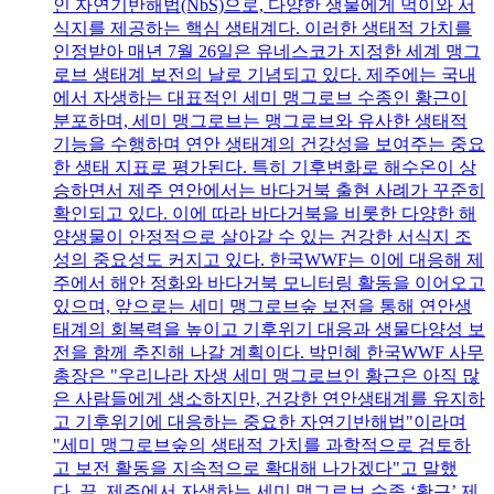
인 자연기반해법(NbS)으로, 다양한 생물에게 먹이와 서
식지를 제공하는 핵심 생태계다. 이러한 생태적 가치를
인정받아 매년 7월 26일은 유네스코가 지정한 세계 맹그
로브 생태계 보전의 날로 기념되고 있다. 제주에는 국내
에서 자생하는 대표적인 세미 맹그로브 수종인 황근이
분포하며, 세미 맹그로브는 맹그로브와 유사한 생태적
기능을 수행하며 연안 생태계의 건강성을 보여주는 중요
한 생태 지표로 평가된다. 특히 기후변화로 해수온이 상
승하면서 제주 연안에서는 바다거북 출현 사례가 꾸준히
확인되고 있다. 이에 따라 바다거북을 비롯한 다양한 해
양생물이 안정적으로 살아갈 수 있는 건강한 서식지 조
성의 중요성도 커지고 있다. 한국WWF는 이에 대응해 제
주에서 해안 정화와 바다거북 모니터링 활동을 이어오고
있으며, 앞으로는 세미 맹그로브숲 보전을 통해 연안생
태계의 회복력을 높이고 기후위기 대응과 생물다양성 보
전을 함께 추진해 나갈 계획이다. 박민혜 한국WWF 사무
총장은 "우리나라 자생 세미 맹그로브인 황근은 아직 많
은 사람들에게 생소하지만, 건강한 연안생태계를 유지하
고 기후위기에 대응하는 중요한 자연기반해법"이라며
"세미 맹그로브숲의 생태적 가치를 과학적으로 검토하
고 보전 활동을 지속적으로 확대해 나가겠다"고 말했
다. 끝. 제주에서 자생하는 세미 맹그로브 수종 ‘황근’ 제