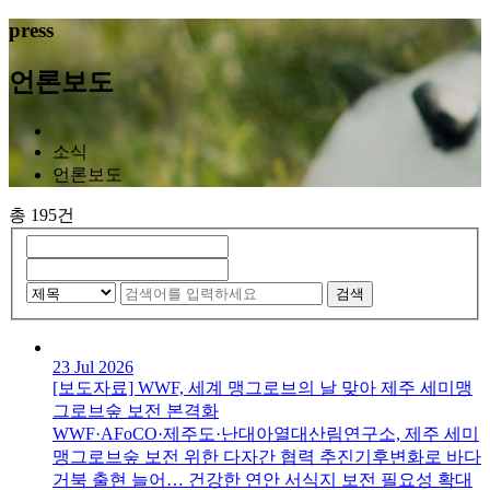
press
언론보도
소식
언론보도
총 195건
검색
23 Jul 2026
[보도자료] WWF, 세계 맹그로브의 날 맞아 제주 세미맹
그로브숲 보전 본격화
WWF·AFoCO·제주도·난대아열대산림연구소, 제주 세미
맹그로브숲 보전 위한 다자간 협력 추진기후변화로 바다
거북 출현 늘어… 건강한 연안 서식지 보전 필요성 확대