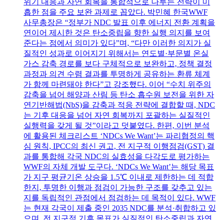
위기 대응과 자연 회복을 통합적으로 다루는 전략이 미
흡한 점을 주요 보완 과제로 꼽았다. 박민혜 한국WWF
사무총장은 “정부가 NDC 발표 이후 에너지 전환 계획을
연이어 제시한 것은 탄소중립을 향한 실행 의지를 보여
준다는 점에서 의미가 있다”며, “다만 이러한 의지가 실
질적인 성과로 이어지기 위해서는 연도별·부문별 온실
가스 감축 경로를 보다 구체적으로 보완하고, 정책 결정
과정과 의견 수렴 결과를 투명하게 공유하는 환류 체계
가 함께 마련돼야 한다”고 강조했다. 이어 “수치 위주의
감축을 넘어 해양과 산림 등 탄소 흡수원 보전을 위한 자
연기반해법(NbS)을 감축과 적응 전략에 결합할 때, NDC
는 기후 대응을 넘어 자연 회복까지 포괄하는 실질적인
실행력을 갖게 될 것”이라고 덧붙였다. 한편, 이번 분석
에 활용된 체크리스트 ‘NDCs We Want’는 파리협정의 핵
심 원칙, IPCC의 최신 권고, 전 지구적 이행점검(GST) 결
과를 통합해 각국 NDC의 실효성을 다각도로 평가하는
WWF의 자체 개발 도구다. ‘NDCs We Want’는 해당 목표
가 지구 평균기온 상승을 1.5℃ 이내로 제한하는 데 적합
한지, 투명한 이행과 점검이 가능한 구조를 갖추고 있는
지를 독립적인 관점에서 점검하는 데 목적이 있다. WWF
는 현재 각국이 제출 중인 2035 NDC를 분석·취합하고 있
으며, 전 지구적 기후 목표가 실질적인 탄소중립과 자연