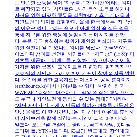
는 단순한 소등을 넘어 ‘지구를 위한 1시간’이라는 의미
로 확장되고 있다. 시민들은 1시간 동안 소등을 하거나
자연을 위한 다양한 행동을 실천하며 기후위기 대응과
자연보전의 의지를 표현한다. 올해 한국에서는 ‘지구상
의 이유로 쉽니다’라는 슬로건 아래 일상 속 작은 쉼을
통해 지구를 위한 행동에 동참하자는 메시지를 전한
다. 불을 끄고 휴식하는 행위가 개인의 휴식이자 지구를
위한 실천이 될 수 있다는 의미를 담았다. 한국WWF는
어스아워 참여를 선언한 시민들에게 ‘지구상의(上衣)’ 티
셔츠를 제공하는 이벤트를 진행하고 있으며, 어린이 참
가자를 위한 굿즈와 교육자료를 마련했다. 현재까지 약
5,000명의 시민과 175개 어린이 기관이 참여 의사를 밝혔
다. 어린이를 위한 교육자료는 어스아워 공식 홈페이지
(earthhour.co.kr)에서 내려받을 수 있다. 박민혜 한국
WWF 사무총장은 “어스아워는 일상 속 작은 행동만으로
도 누구나 자연보전에 동참할 수 있는 캠페인”이라며
“지난 20년간 전 세계 시민들의 참여가 변화를 만들어 온
만큼 올해도 이 한 시간만큼은 ‘지구상의 이유’로 휴식하
며 자연보전을 함께 실천하는 시간이 되길 바란다”라고
말했다. 오는 3월 28일에는 숭례문, 국회의사당, 롯데월
드타워·몰, YTN서울타워, 63빌딩, 반포대교, 광안대교