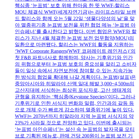
핵심종 ‘눈표범’ 보호 위해 한마음 한 뜻 WWF-할리스
MOU 체결식 WWF(세계자연기금)는 라이프스타일 브랜
드 할리스와 함께 오는 5월 22일 ‘생물다양성의 날’을 맞
아 멸종위기종 눈표범 보전을 위한 협업 메뉴 ‘눈표범 아
인슈페너’를 출시한다고 밝혔다. 이번 협업은 WWF와 할
리스가 지난 4월 체결한 눈표범 보전 업무협약(MOU)의
일환으로 마련됐다. 할리스는 WWF의 활동을 지원하는
‘WWF Corporate Rangers(WWF 코퍼레이트 레인저스)’의
첫 F&B 파트너사로 함께하며, 양사는 기후위기와 인간
의 위협으로부터 눈표범 보호의 중요성을 알리고 소비자
들이 일상 속에서 자연보전에 참여할 수 있는 지속가능
한 방식의 협업을 확대해 나갈 계획이다. 눈표범(설표)은
중앙아시아와 히말라야 산맥 일대 해발 3,000~4,500m의
고산지대에 서식하는 최상위 포식자로, 고산 생태계의
균형을 유지하는 ‘핵심종(Keystone Species)’이다. 그러나
기후위기로 인한 서식지 변화와 밀렵, 인간과의 갈등 등
으로 개체 수가 빠르게 감소하며 멸종위기에 놓여 있다.
WWF는 2070년까지 히말라야 지역 눈표범 서식지의 약
23%가 사라질 것으로 전망하고 있다. 이번에 출시되는
‘눈표범 아인슈페너’는 설산 속 눈표범의 발자국을 모티
브로 기획된 메뉴로, 판매 건당 200원이 눈표범 보전 기