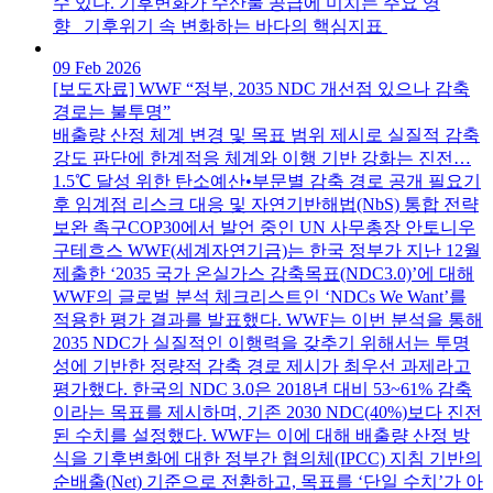
수 있다. 기후변화가 수산물 공급에 미치는 주요 영
향 기후위기 속 변화하는 바다의 핵심지표
09 Feb 2026
[보도자료] WWF “정부, 2035 NDC 개선점 있으나 감축
경로는 불투명”
배출량 산정 체계 변경 및 목표 범위 제시로 실질적 감축
강도 판단에 한계적응 체계와 이행 기반 강화는 진전…
1.5℃ 달성 위한 탄소예산•부문별 감축 경로 공개 필요기
후 임계점 리스크 대응 및 자연기반해법(NbS) 통합 전략
보완 촉구COP30에서 발언 중인 UN 사무총장 안토니우
구테흐스 WWF(세계자연기금)는 한국 정부가 지난 12월
제출한 ‘2035 국가 온실가스 감축목표(NDC3.0)’에 대해
WWF의 글로벌 분석 체크리스트인 ‘NDCs We Want’를
적용한 평가 결과를 발표했다. WWF는 이번 분석을 통해
2035 NDC가 실질적인 이행력을 갖추기 위해서는 투명
성에 기반한 정량적 감축 경로 제시가 최우선 과제라고
평가했다. 한국의 NDC 3.0은 2018년 대비 53~61% 감축
이라는 목표를 제시하며, 기존 2030 NDC(40%)보다 진전
된 수치를 설정했다. WWF는 이에 대해 배출량 산정 방
식을 기후변화에 대한 정부간 협의체(IPCC) 지침 기반의
순배출(Net) 기준으로 전환하고, 목표를 ‘단일 수치’가 아