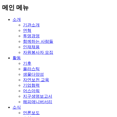
메인 메뉴
소개
기관소개
연혁
투명경영
함께하는 사람들
인재채용
자원봉사자 모집
활동
기후
플라스틱
생물다양성
자연보전 교육
기업협력
어스아워
지구생명보고서
해피애니버서리
소식
언론보도