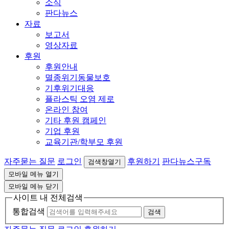
소식
판다뉴스
자료
보고서
영상자료
후원
후원안내
멸종위기동물보호
기후위기대응
플라스틱 오염 제로
온라인 참여
기타 후원 캠페인
기업 후원
교육기관/학부모 후원
자주묻는 질문
로그인
후원하기
판다뉴스구독
검색창열기
모바일 메뉴 열기
모바일 메뉴 닫기
사이트 내 전체검색
통합검색
검색