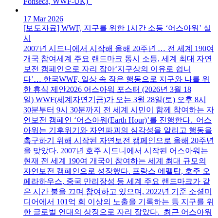
Fonseca, WWF-UK)
17 Mar 2026
[보도자료] WWF, 지구를 위한 1시간 소등 ‘어스아워’ 실
시
2007년 시드니에서 시작해 올해 20주년 … 전 세계 190여
개국 참여세계 주요 랜드마크 동시 소등, 세계 최대 자연
보전 캠페인으로 자리 잡아‘지구상의 이유로 쉽니
다’… 한국WWF, 일상 속 작은 행동으로 지구와 나를 위
한 휴식 제안2026 어스아워 포스터 (2026년 3월 18
일) WWF(세계자연기금)가 오는 3월 28일(토) 오후 8시
30분부터 9시 30분까지 전 세계 시민이 함께 참여하는 자
연보전 캠페인 ‘어스아워(Earth Hour)’를 진행한다. 어스
아워는 기후위기와 자연파괴의 심각성을 알리고 행동을
촉구하기 위해 시작된 자연보전 캠페인으로 올해 20주년
을 맞았다. 2007년 호주 시드니에서 시작된 어스아워는
현재 전 세계 190여 개국이 참여하는 세계 최대 규모의
자연보전 캠페인으로 성장했다. 프랑스 에펠탑, 호주 오
페라하우스, 중국 만리장성 등 세계 주요 랜드마크가 같
은 시간 불을 끄며 참여하고 있으며, 2022년 기준 소셜미
디어에서 101억 회 이상의 노출을 기록하는 등 지구를 위
한 글로벌 연대의 상징으로 자리 잡았다. 최근 어스아워