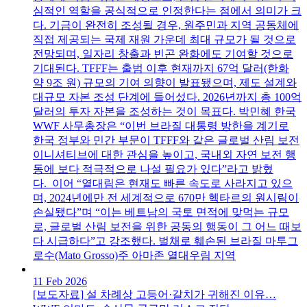
심적인 역할을 공식적으로 인정한다는 점에서 의미가 크
다. 기금이 완전히 조성될 경우, 원주민과 지역 공동체에
직접 제공되는 국제 재원 가운데 최대 규모가 될 것으로
전망되며, 일자리 창출과 빈곤 완화에도 기여할 것으로
기대된다. TFFF는 출범 이후 현재까지 67억 달러(한화
약 9조 원) 규모의 기여 의향이 발표됐으며, 제도 설계와
대규모 자본 조성 단계에 들어섰다. 2026년까지 총 100억
달러의 투자 자본을 조성하는 것이 목표다. 박민혜 한국
WWF 사무총장은 “이번 브라질 대통령 방한을 계기로
한국 정부와 민간 부문이 TFFF와 같은 글로벌 산림 보전
이니셔티브에 대한 관심을 높이고, 국내외 자연 보전 행
동에 보다 적극적으로 나설 필요가 있다”라고 밝혔
다. 이어 “열대림은 현재도 빠른 속도로 사라지고 있으
며, 2024년에만 전 세계적으로 670만 헥타르의 원시림이
손실됐다”며 “이는 베트남의 국토 면적에 맞먹는 규모
로, 글로벌 산림 보전을 위한 공동의 행동이 그 어느 때보
다 시급하다”고 강조했다. 벌채로 훼손된 브라질 마투그
로수(Mato Grosso)주 아마존 열대우림 지역
11 Feb 2026
[보도자료] 설 차례상 고등어·갈치가 귀해진 이유…