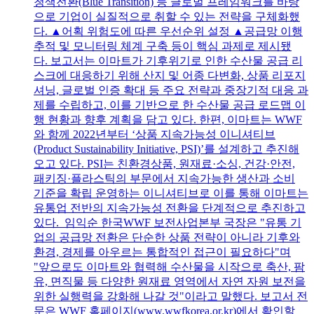
청색전환(Blue Transition) 등 글로벌 프레임워크를 바탕
으로 기업이 실질적으로 취할 수 있는 전략을 구체화했
다. ▲어획 위험도에 따른 우선순위 설정 ▲공급망 이행
추적 및 모니터링 체계 구축 등이 핵심 과제로 제시됐
다. 보고서는 이마트가 기후위기로 인한 수산물 공급 리
스크에 대응하기 위해 산지 및 어종 다변화, 상품 리포지
셔닝, 글로벌 인증 확대 등 주요 전략과 중장기적 대응 과
제를 수립하고, 이를 기반으로 한 수산물 공급 로드맵 이
행 현황과 향후 계획을 담고 있다. 한편, 이마트는 WWF
와 함께 2022년부터 ‘상품 지속가능성 이니셔티브
(Product Sustainability Initiative, PSI)’를 설계하고 추진해
오고 있다. PSI는 친환경상품, 원재료·소싱, 건강·안전,
패키징·플라스틱의 부문에서 지속가능한 생산과 소비
기준을 확립 운영하는 이니셔티브로 이를 통해 이마트는
유통업 전반의 지속가능성 전환을 단계적으로 추진하고
있다. 임익순 한국WWF 보전사업본부 국장은 "유통 기
업의 공급망 전환은 단순한 상품 전략이 아니라 기후와
환경, 경제를 아우르는 통합적인 접근이 필요하다"며
"앞으로도 이마트와 협력해 수산물을 시작으로 축산, 팜
유, 면직물 등 다양한 원재료 영역에서 자연 자원 보전을
위한 실행력을 강화해 나갈 것"이라고 말했다. 보고서 전
문은 WWF 홈페이지(www.wwfkorea.or.kr)에서 확인할