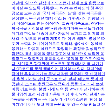
연결해, 일상 속 관심이 자연스럽게 실제 보호 활동으로
이어질 수 있도록 기획됐다. WWF는 캠페인의 첫 주인
공으로 오는 27일 ‘국제 북극곰의 날’을 맞는 북극곰을
선정했다. 북극곰은 해빙 감소 등 기후위기의 영향을 가
장 직접적으로 받는 상징적인 멸종위기종으로, WWF는
북극곰을 시작으로 판다•펭귄•바다거북 등 생물다양성
위기의 현실을 대중이 보다 가깝게 느끼고 그 의미를 되
새길 수 있도록 전달할 계획이다. 이번 캠페인 영상은 따
뜻한 느낌의 애니메이션으로 제작돼, 좋아하는 동물을
응원하는 마음이 실천으로 확장되는 과정을 감성적으로
담았다. 특히 아이돌 생일 광고에서 착안한 이색적인 옥
외광고는 멸종위기 동물을 향한 ‘응원의 장’으로 연출했
다. 시민들은 광고판에 포스트잇 응원 메시지를 남기거
나 QR코드를 통해 캠페인에 참여할 수 있다. 캠페인에
참여한 후원자에게는 특별 제작된 멸종위기종 배경화면
과 후원 기간별 감사 굿즈로 엽서, 팔찌, 에코백 등이 제
공된다. 조성된 후원금은 멸종위기 동물의 서식지 보전,
이동 경로 복원, 불법 거래 단속 등 WWF가 전개하는 생
물다양성 보전 사업에 사용될 예정이다. WWF 관계자는
“동물을 사랑하는 우리 모두가 각자의 소중한 ‘팬심’을
아낌없이 꺼내 놓고 함께 응원할 수 있는 장을 만들고 싶