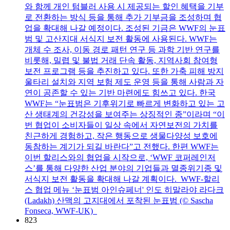
와 함께 개인 텀블러 사용 시 제공되는 할인 혜택을 기부
로 전환하는 방식 등을 통해 추가 기부금을 조성하며 협
업을 확대해 나갈 예정이다. 조성된 기금은 WWF의 눈표
범 및 고산지대 서식지 보전 활동에 사용된다. WWF는
개체 수 조사, 이동 경로 패턴 연구 등 과학 기반 연구를
비롯해, 밀렵 및 불법 거래 단속 활동, 지역사회 참여형
보전 프로그램 등을 추진하고 있다. 또한 가축 피해 방지
울타리 설치와 지역 보험 제도 운영 등을 통해 사람과 자
연이 공존할 수 있는 기반 마련에도 힘쓰고 있다. 한국
WWF는 “눈표범은 기후위기로 빠르게 변화하고 있는 고
산 생태계의 건강성을 보여주는 상징적인 종”이라며 “이
번 협업이 소비자들이 일상 속에서 자연보전의 가치를
친근하게 경험하고, 작은 행동으로 생물다양성 보호에
동참하는 계기가 되길 바란다”고 전했다. 한편 WWF는
이번 할리스와의 협업을 시작으로, ‘WWF 코퍼레인저
스’를 통해 다양한 산업 분야의 기업들과 멸종위기종 및
서식지 보전 활동을 확대해 나갈 계획이다. WWF-할리
스 협업 메뉴 ‘눈표범 아인슈페너' 인도 히말라야 라다크
(Ladakh) 산맥의 고지대에서 포착된 눈표범 (© Sascha
Fonseca, WWF-UK)
823