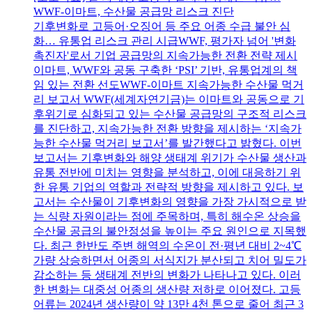
WWF-이마트, 수산물 공급망 리스크 진단
기후변화로 고등어·오징어 등 주요 어종 수급 불안 심
화… 유통업 리스크 관리 시급WWF, 평가자 넘어 '변화
촉진자'로서 기업 공급망의 지속가능한 전환 전략 제시
이마트, WWF와 공동 구축한 ‘PSI’ 기반, 유통업계의 책
임 있는 전환 선도WWF-이마트 지속가능한 수산물 먹거
리 보고서 WWF(세계자연기금)는 이마트와 공동으로 기
후위기로 심화되고 있는 수산물 공급망의 구조적 리스크
를 진단하고, 지속가능한 전환 방향을 제시하는 ‘지속가
능한 수산물 먹거리 보고서’를 발간했다고 밝혔다. 이번
보고서는 기후변화와 해양 생태계 위기가 수산물 생산과
유통 전반에 미치는 영향을 분석하고, 이에 대응하기 위
한 유통 기업의 역할과 전략적 방향을 제시하고 있다. 보
고서는 수산물이 기후변화의 영향을 가장 가시적으로 받
는 식량 자원이라는 점에 주목하며, 특히 해수온 상승을
수산물 공급의 불안정성을 높이는 주요 원인으로 지목했
다. 최근 한반도 주변 해역의 수온이 전·평년 대비 2~4℃
가량 상승하면서 어종의 서식지가 분산되고 치어 밀도가
감소하는 등 생태계 전반의 변화가 나타나고 있다. 이러
한 변화는 대중성 어종의 생산량 저하로 이어졌다. 고등
어류는 2024년 생산량이 약 13만 4천 톤으로 줄어 최근 3