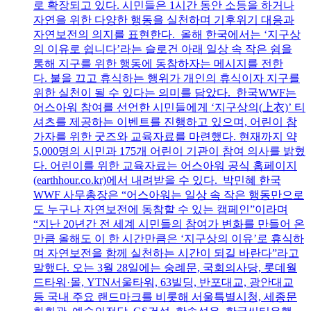
로 확장되고 있다. 시민들은 1시간 동안 소등을 하거나
자연을 위한 다양한 행동을 실천하며 기후위기 대응과
자연보전의 의지를 표현한다. 올해 한국에서는 ‘지구상
의 이유로 쉽니다’라는 슬로건 아래 일상 속 작은 쉼을
통해 지구를 위한 행동에 동참하자는 메시지를 전한
다. 불을 끄고 휴식하는 행위가 개인의 휴식이자 지구를
위한 실천이 될 수 있다는 의미를 담았다. 한국WWF는
어스아워 참여를 선언한 시민들에게 ‘지구상의(上衣)’ 티
셔츠를 제공하는 이벤트를 진행하고 있으며, 어린이 참
가자를 위한 굿즈와 교육자료를 마련했다. 현재까지 약
5,000명의 시민과 175개 어린이 기관이 참여 의사를 밝혔
다. 어린이를 위한 교육자료는 어스아워 공식 홈페이지
(earthhour.co.kr)에서 내려받을 수 있다. 박민혜 한국
WWF 사무총장은 “어스아워는 일상 속 작은 행동만으로
도 누구나 자연보전에 동참할 수 있는 캠페인”이라며
“지난 20년간 전 세계 시민들의 참여가 변화를 만들어 온
만큼 올해도 이 한 시간만큼은 ‘지구상의 이유’로 휴식하
며 자연보전을 함께 실천하는 시간이 되길 바란다”라고
말했다. 오는 3월 28일에는 숭례문, 국회의사당, 롯데월
드타워·몰, YTN서울타워, 63빌딩, 반포대교, 광안대교
등 국내 주요 랜드마크를 비롯해 서울특별시청, 세종문