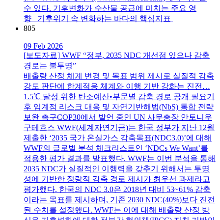
수 있다. 기후변화가 수산물 공급에 미치는 주요 영
향 기후위기 속 변화하는 바다의 핵심지표
805
09 Feb 2026
[보도자료] WWF “정부, 2035 NDC 개선점 있으나 감축
경로는 불투명”
배출량 산정 체계 변경 및 목표 범위 제시로 실질적 감축
강도 판단에 한계적응 체계와 이행 기반 강화는 진전…
1.5℃ 달성 위한 탄소예산•부문별 감축 경로 공개 필요기
후 임계점 리스크 대응 및 자연기반해법(NbS) 통합 전략
보완 촉구COP30에서 발언 중인 UN 사무총장 안토니우
구테흐스 WWF(세계자연기금)는 한국 정부가 지난 12월
제출한 ‘2035 국가 온실가스 감축목표(NDC3.0)’에 대해
WWF의 글로벌 분석 체크리스트인 ‘NDCs We Want’를
적용한 평가 결과를 발표했다. WWF는 이번 분석을 통해
2035 NDC가 실질적인 이행력을 갖추기 위해서는 투명
성에 기반한 정량적 감축 경로 제시가 최우선 과제라고
평가했다. 한국의 NDC 3.0은 2018년 대비 53~61% 감축
이라는 목표를 제시하며, 기존 2030 NDC(40%)보다 진전
된 수치를 설정했다. WWF는 이에 대해 배출량 산정 방