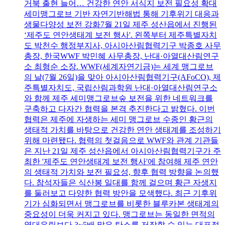
거북 출현 늘어… 건강한 연안 서식지 보전 필요성 확대
세미맹그로브 기반 자연기반해법 통해 기후위기 대응과
생물다양성 보전 강화7월 21일 제주 성산읍에서 진행된
‘제주도 연안생태계 보전 행사'. 왼쪽부터 제주특별자치
도 박천수 행정부지사, 아시아산림협력기구 박종호 사무
총장, 한국WWF 박민혜 사무총장, 난대·아열대산림연구
소 최형순 소장. WWF(세계자연기금)는 세계 맹그로브
의 날(7월 26일)을 맞아 아시아산림협력기구(AFoCO), 제
주특별자치도, 국립산림과학원 난대·아열대산림연구소
와 함께 제주 세미맹그로브숲 보전을 위한 네트워크를
구축하고 다자간 협력을 본격 추진한다고 밝혔다. 이번
협력은 제주에 자생하는 세미 맹그로브 수종인 황근의
생태적 가치를 바탕으로 건강한 연안 생태계를 조성하기
위해 마련됐다. 협력의 첫걸음으로 WWF와 관계 기관들
은 지난 21일 제주 성산읍에서 아시아산림협력기구가 주
최한 '제주도 연안생태계 보전 행사'에 참여해 제주 연안
의 생태적 가치와 보전 필요성, 향후 협력 방향을 논의했
다. 참석자들은 식산봉 일대를 함께 걸으며 황근 자생지
를 둘러보고 다양한 협력 방안을 모색했다. 최근 기후위
기가 심화되면서 맹그로브를 비롯한 블루카본 생태계의
중요성이 더욱 커지고 있다. 맹그로브는 동일한 면적의
열대우림보다 3~5배 많은 탄소를 저장할 수 있는 대표적