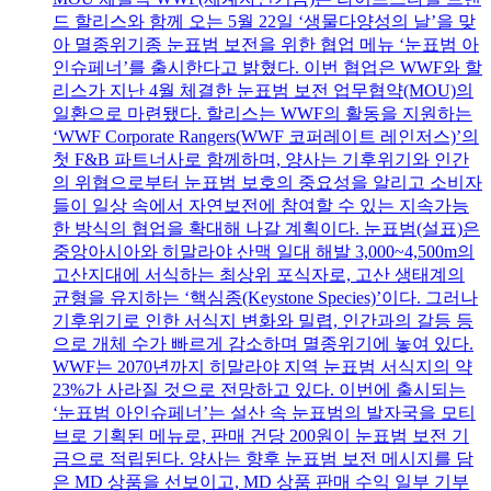
드 할리스와 함께 오는 5월 22일 ‘생물다양성의 날’을 맞
아 멸종위기종 눈표범 보전을 위한 협업 메뉴 ‘눈표범 아
인슈페너’를 출시한다고 밝혔다. 이번 협업은 WWF와 할
리스가 지난 4월 체결한 눈표범 보전 업무협약(MOU)의
일환으로 마련됐다. 할리스는 WWF의 활동을 지원하는
‘WWF Corporate Rangers(WWF 코퍼레이트 레인저스)’의
첫 F&B 파트너사로 함께하며, 양사는 기후위기와 인간
의 위협으로부터 눈표범 보호의 중요성을 알리고 소비자
들이 일상 속에서 자연보전에 참여할 수 있는 지속가능
한 방식의 협업을 확대해 나갈 계획이다. 눈표범(설표)은
중앙아시아와 히말라야 산맥 일대 해발 3,000~4,500m의
고산지대에 서식하는 최상위 포식자로, 고산 생태계의
균형을 유지하는 ‘핵심종(Keystone Species)’이다. 그러나
기후위기로 인한 서식지 변화와 밀렵, 인간과의 갈등 등
으로 개체 수가 빠르게 감소하며 멸종위기에 놓여 있다.
WWF는 2070년까지 히말라야 지역 눈표범 서식지의 약
23%가 사라질 것으로 전망하고 있다. 이번에 출시되는
‘눈표범 아인슈페너’는 설산 속 눈표범의 발자국을 모티
브로 기획된 메뉴로, 판매 건당 200원이 눈표범 보전 기
금으로 적립된다. 양사는 향후 눈표범 보전 메시지를 담
은 MD 상품을 선보이고, MD 상품 판매 수익 일부 기부