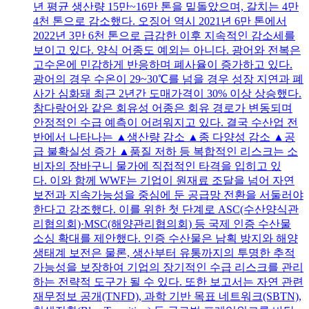
년 평균 생산량 15만~16만 톤을 밑돌았으며, 갈치는 4만
4천 톤으로 감소했다. 오징어 역시 2021년 6만 톤에서
2022년 3만 6천 톤으로 급감한 이후 지속적인 감소세를
보이고 있다. 양식 어종도 예외는 아니다. 광어와 전복은
고수온에 민감하게 반응하며 폐사율이 증가하고 있다.
광어의 경우 수온이 29~30℃를 넘을 경우 성장 지연과 폐
사가 심화돼 최근 2년간 도매가격이 30% 이상 상승했다.
참다랑어와 같은 회유성 어종은 회유 경로가 변동되며
안정적인 수급 예측이 어려워지고 있다. 결국 수산업 전
반에서 나타나는 ▲생산량 감소 ▲종 다양성 감소 ▲공
급 불확실성 증가 ▲품질 저하 등 복합적인 리스크는 소
비자의 장바구니 물가에 직접적인 타격을 입히고 있
다. 이와 함께 WWF는 기업이 원재료 조달을 넘어 자연
보전과 지속가능성을 중심에 둔 공급망 전환을 서둘러야
한다고 강조했다. 이를 위한 첫 단계로 ASC(수산양식관
리협의회)·MSC(해양관리협의회) 등 국제 인증 수산물
소싱 확대를 제안했다. 인증 수산물은 남획 방지와 해양
생태계 보전은 물론, 생산부터 유통까지의 투명한 추적
가능성을 보장하여 기업의 장기적인 수급 리스크를 관리
하는 전략적 도구가 될 수 있다. 또한 보고서는 자연 관련
재무정보 공개(TNFD), 과학 기반 목표 네트워크(SBTN),