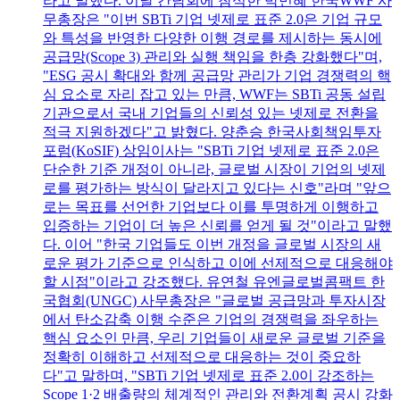
라고 말했다. 이날 간담회에 참석한 박민혜 한국WWF 사
무총장은 "이번 SBTi 기업 넷제로 표준 2.0은 기업 규모
와 특성을 반영한 다양한 이행 경로를 제시하는 동시에
공급망(Scope 3) 관리와 실행 책임을 한층 강화했다"며,
"ESG 공시 확대와 함께 공급망 관리가 기업 경쟁력의 핵
심 요소로 자리 잡고 있는 만큼, WWF는 SBTi 공동 설립
기관으로서 국내 기업들의 신뢰성 있는 넷제로 전환을
적극 지원하겠다"고 밝혔다. 양춘승 한국사회책임투자
포럼(KoSIF) 상임이사는 "SBTi 기업 넷제로 표준 2.0은
단순한 기준 개정이 아니라, 글로벌 시장이 기업의 넷제
로를 평가하는 방식이 달라지고 있다는 신호"라며 "앞으
로는 목표를 선언한 기업보다 이를 투명하게 이행하고
입증하는 기업이 더 높은 신뢰를 얻게 될 것"이라고 말했
다. 이어 "한국 기업들도 이번 개정을 글로벌 시장의 새
로운 평가 기준으로 인식하고 이에 선제적으로 대응해야
할 시점"이라고 강조했다. 유연철 유엔글로벌콤팩트 한
국협회(UNGC) 사무총장은 "글로벌 공급망과 투자시장
에서 탄소감축 이행 수준은 기업의 경쟁력을 좌우하는
핵심 요소인 만큼, 우리 기업들이 새로운 글로벌 기준을
정확히 이해하고 선제적으로 대응하는 것이 중요하
다"고 말하며, "SBTi 기업 넷제로 표준 2.0이 강조하는
Scope 1·2 배출량의 체계적인 관리와 전환계획 공시 강화