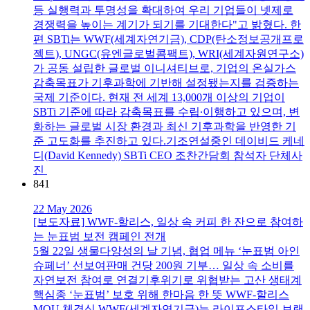
등 실행력과 투명성을 확대하여 우리 기업들이 넷제로
경쟁력을 높이는 계기가 되기를 기대한다"고 밝혔다. 한
편 SBTi는 WWF(세계자연기금), CDP(탄소정보공개프로
젝트), UNGC(유엔글로벌콤팩트), WRI(세계자원연구소)
가 공동 설립한 글로벌 이니셔티브로, 기업의 온실가스
감축목표가 기후과학에 기반해 설정됐는지를 검증하는
국제 기준이다. 현재 전 세계 13,000개 이상의 기업이
SBTi 기준에 따라 감축목표를 수립∙이행하고 있으며, 변
화하는 글로벌 시장 환경과 최신 기후과학을 반영한 기
준 고도화를 추진하고 있다.기조연설중인 데이비드 케네
디(David Kennedy) SBTi CEO 조찬간담회 참석자 단체사
진
841
22 May 2026
[보도자료] WWF-할리스, 일상 속 커피 한 잔으로 참여하
는 눈표범 보전 캠페인 전개
5월 22일 생물다양성의 날 기념, 협업 메뉴 ‘눈표범 아인
슈페너’ 선보여판매 건당 200원 기부… 일상 속 소비를
자연보전 참여로 연결기후위기로 위협받는 고산 생태계
핵심종 ‘눈표범’ 보호 위해 한마음 한 뜻 WWF-할리스
MOU 체결식 WWF(세계자연기금)는 라이프스타일 브랜