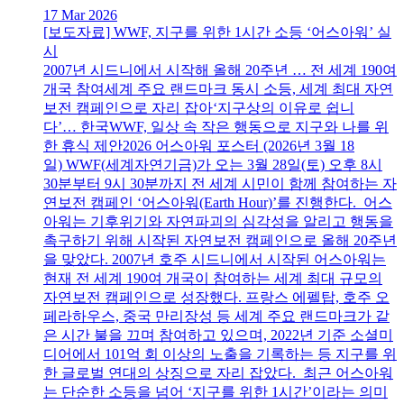
17 Mar 2026
[보도자료] WWF, 지구를 위한 1시간 소등 ‘어스아워’ 실
시
2007년 시드니에서 시작해 올해 20주년 … 전 세계 190여
개국 참여세계 주요 랜드마크 동시 소등, 세계 최대 자연
보전 캠페인으로 자리 잡아‘지구상의 이유로 쉽니
다’… 한국WWF, 일상 속 작은 행동으로 지구와 나를 위
한 휴식 제안2026 어스아워 포스터 (2026년 3월 18
일) WWF(세계자연기금)가 오는 3월 28일(토) 오후 8시
30분부터 9시 30분까지 전 세계 시민이 함께 참여하는 자
연보전 캠페인 ‘어스아워(Earth Hour)’를 진행한다. 어스
아워는 기후위기와 자연파괴의 심각성을 알리고 행동을
촉구하기 위해 시작된 자연보전 캠페인으로 올해 20주년
을 맞았다. 2007년 호주 시드니에서 시작된 어스아워는
현재 전 세계 190여 개국이 참여하는 세계 최대 규모의
자연보전 캠페인으로 성장했다. 프랑스 에펠탑, 호주 오
페라하우스, 중국 만리장성 등 세계 주요 랜드마크가 같
은 시간 불을 끄며 참여하고 있으며, 2022년 기준 소셜미
디어에서 101억 회 이상의 노출을 기록하는 등 지구를 위
한 글로벌 연대의 상징으로 자리 잡았다. 최근 어스아워
는 단순한 소등을 넘어 ‘지구를 위한 1시간’이라는 의미