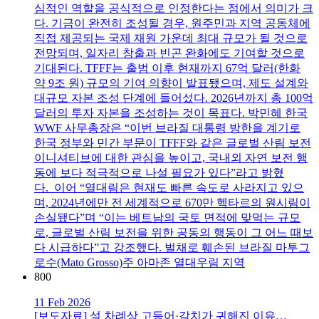
심적인 역할을 공식적으로 인정한다는 점에서 의미가 크
다. 기금이 완전히 조성될 경우, 원주민과 지역 공동체에
직접 제공되는 국제 재원 가운데 최대 규모가 될 것으로
전망되며, 일자리 창출과 빈곤 완화에도 기여할 것으로
기대된다. TFFF는 출범 이후 현재까지 67억 달러(한화
약 9조 원) 규모의 기여 의향이 발표됐으며, 제도 설계와
대규모 자본 조성 단계에 들어섰다. 2026년까지 총 100억
달러의 투자 자본을 조성하는 것이 목표다. 박민혜 한국
WWF 사무총장은 “이번 브라질 대통령 방한을 계기로
한국 정부와 민간 부문이 TFFF와 같은 글로벌 산림 보전
이니셔티브에 대한 관심을 높이고, 국내외 자연 보전 행
동에 보다 적극적으로 나설 필요가 있다”라고 밝혔
다. 이어 “열대림은 현재도 빠른 속도로 사라지고 있으
며, 2024년에만 전 세계적으로 670만 헥타르의 원시림이
손실됐다”며 “이는 베트남의 국토 면적에 맞먹는 규모
로, 글로벌 산림 보전을 위한 공동의 행동이 그 어느 때보
다 시급하다”고 강조했다. 벌채로 훼손된 브라질 마투그
로수(Mato Grosso)주 아마존 열대우림 지역
800
11 Feb 2026
[보도자료] 설 차례상 고등어·갈치가 귀해진 이유…