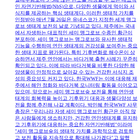
인 자연기반해법(NbS)으로, 다양한 생물에게 먹이와 서
식지를 제공하는 핵심 생태계다. 이러한 생태적 가치를
인정받아 매년 7월 26일은 유네스코가 지정한 세계 맹그
로브 생태계 보전의 날로 기념되고 있다. 제주에는 국내
에서 자생하는 대표적인 세미 맹그로브 수종인 황근이
분포하며, 세미 맹그로브는 맹그로브와 유사한 생태적
기능을 수행하며 연안 생태계의 건강성을 보여주는 중요
한 생태 지표로 평가된다. 특히 기후변화로 해수온이 상
승하면서 제주 연안에서는 바다거북 출현 사례가 꾸준히
확인되고 있다. 이에 따라 바다거북을 비롯한 다양한 해
양생물이 안정적으로 살아갈 수 있는 건강한 서식지 조
성의 중요성도 커지고 있다. 한국WWF는 이에 대응해 제
주에서 해안 정화와 바다거북 모니터링 활동을 이어오고
있으며, 앞으로는 세미 맹그로브숲 보전을 통해 연안생
태계의 회복력을 높이고 기후위기 대응과 생물다양성 보
전을 함께 추진해 나갈 계획이다. 박민혜 한국WWF 사무
총장은 "우리나라 자생 세미 맹그로브인 황근은 아직 많
은 사람들에게 생소하지만, 건강한 연안생태계를 유지하
고 기후위기에 대응하는 중요한 자연기반해법"이라며
"세미 맹그로브숲의 생태적 가치를 과학적으로 검토하
고 보전 활동을 지속적으로 확대해 나가겠다"고 말했