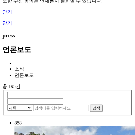
또한 수신 동의는 언제든지 철회할 수 있습니다.
닫기
닫기
press
언론보도
소식
언론보도
총 195건
검색
858