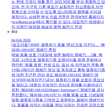
는 현재 각국이 제출 중인 2035 NDC를 분석·취합하고 있
으며, 전 지구적 기후 목표가 실질적인 탄소중립과 자연
회복으로 이어질 수 있도록 모니터링과 협력을 이어갈
예정이다. 상세한 분석 자료 전문은 한국WWF 홈페이지
(wwfkorea.or.kr)에서 확인할 수 있다. 대표적인 재생에너
지 자원인 태양광 패널과 풍력 발전기 전경
804
04 Feb 2026
[보도자료] WWF, 멸종위기 동물 '팬심'으로 지킨다… ‘해
피애니버서리' 캠페인 론칭
매달 동물 보호 기념일에 맞춘 릴레이 캠페인… 2월 ‘북
극곰’ 시작으로 멸종위기종 조명아이돌 응원 문화에서
착안한 ‘동물 응원’ 컨셉 도입, 일상 속 자연보전 문화 확
산애니메이션 캠페인 영상 및 옥외광고 통해 멸종위기종
에 대한 친근한 관심 유도 해피애니버서리 캠페인 영
상 WWF(세계자연기금)는 멸종위기 동물 보호의 중요성
을 알리고, 대중의 지속적인 관심과 참여를 이끌어내기
위한 ‘해피애니버서리(Happy Aniversary)’ 캠페인을 공식
론칭했다. ‘해피애니버서리’는 매월 동물 보호 기념일에
맞춰 멸종위기종을 기억하고 응원하는 릴레이 캠페인이
다. 동물을 아끼는 마음을 '팬심’이라는 친숙한 감정으로