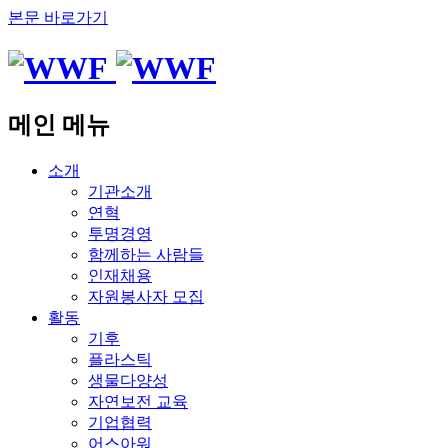
본문 바로가기
메인 메뉴
소개
기관소개
연혁
투명경영
함께하는 사람들
인재채용
자원봉사자 모집
활동
기후
플라스틱
생물다양성
자연보전 교육
기업협력
어스아워