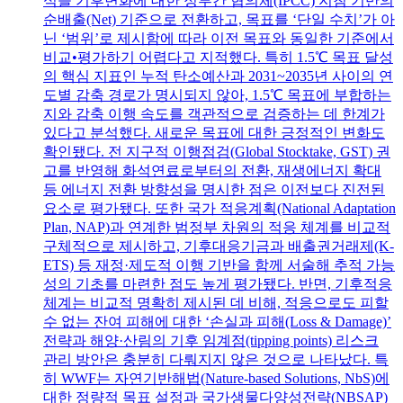
식을 기후변화에 대한 정부간 협의체(IPCC) 지침 기반의
순배출(Net) 기준으로 전환하고, 목표를 ‘단일 수치’가 아
닌 ‘범위’로 제시함에 따라 이전 목표와 동일한 기준에서
비교•평가하기 어렵다고 지적했다. 특히 1.5℃ 목표 달성
의 핵심 지표인 누적 탄소예산과 2031~2035년 사이의 연
도별 감축 경로가 명시되지 않아, 1.5℃ 목표에 부합하는
지와 감축 이행 속도를 객관적으로 검증하는 데 한계가
있다고 분석했다. 새로운 목표에 대한 긍정적인 변화도
확인됐다. 전 지구적 이행점검(Global Stocktake, GST) 권
고를 반영해 화석연료로부터의 전환, 재생에너지 확대
등 에너지 전환 방향성을 명시한 점은 이전보다 진전된
요소로 평가됐다. 또한 국가 적응계획(National Adaptation
Plan, NAP)과 연계한 범정부 차원의 적응 체계를 비교적
구체적으로 제시하고, 기후대응기금과 배출권거래제(K-
ETS) 등 재정·제도적 이행 기반을 함께 서술해 추적 가능
성의 기초를 마련한 점도 높게 평가됐다. 반면, 기후적응
체계는 비교적 명확히 제시된 데 비해, 적응으로도 피할
수 없는 잔여 피해에 대한 ‘손실과 피해(Loss & Damage)’
전략과 해양·산림의 기후 임계점(tipping points) 리스크
관리 방안은 충분히 다뤄지지 않은 것으로 나타났다. 특
히 WWF는 자연기반해법(Nature-based Solutions, NbS)에
대한 정량적 목표 설정과 국가생물다양성전략(NBSAP)