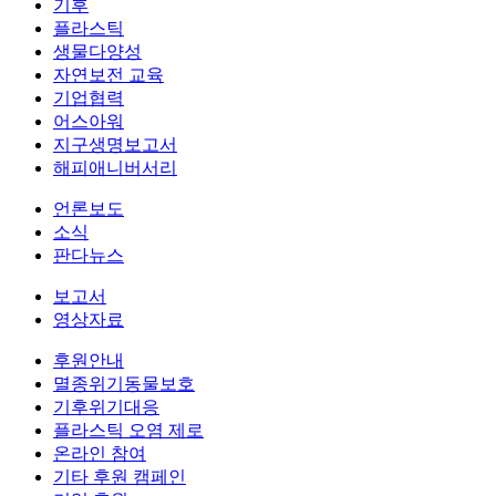
기후
플라스틱
생물다양성
자연보전 교육
기업협력
어스아워
지구생명보고서
해피애니버서리
언론보도
소식
판다뉴스
보고서
영상자료
후원안내
멸종위기동물보호
기후위기대응
플라스틱 오염 제로
온라인 참여
기타 후원 캠페인