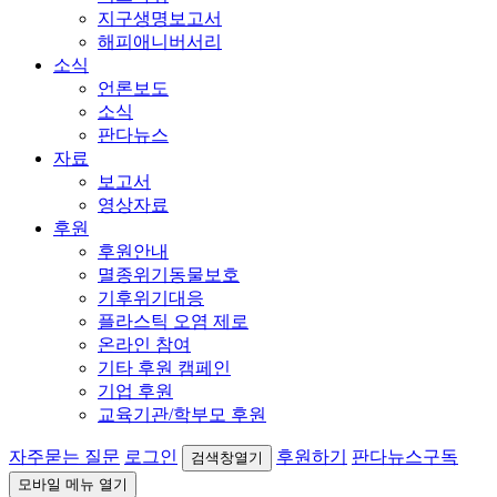
지구생명보고서
해피애니버서리
소식
언론보도
소식
판다뉴스
자료
보고서
영상자료
후원
후원안내
멸종위기동물보호
기후위기대응
플라스틱 오염 제로
온라인 참여
기타 후원 캠페인
기업 후원
교육기관/학부모 후원
자주묻는 질문
로그인
후원하기
판다뉴스구독
검색창열기
모바일 메뉴 열기