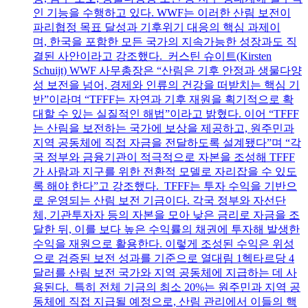
인 기능을 수행하고 있다. WWF는 이러한 산림 보전이
파리협정 목표 달성과 기후위기 대응의 핵심 과제이
며, 한국을 포함한 모든 국가의 지속가능한 성장과도 직
결된 사안이라고 강조했다. 커스틴 슈이트(Kirsten
Schuijt) WWF 사무총장은 “산림은 기후 안정과 생물다양
성 보전을 넘어, 경제와 인류의 건강을 떠받치는 핵심 기
반”이라며 “TFFF는 자연과 기후 재원을 획기적으로 확
대할 수 있는 실질적인 해법”이라고 밝혔다. 이어 “TFFF
는 산림을 보전하는 국가에 보상을 제공하고, 원주민과
지역 공동체에 직접 자금을 전달하도록 설계됐다”며 “각
국 정부와 금융기관이 적극적으로 자본을 조성해 TFFF
가 사람과 지구를 위한 전환적 모델로 자리잡을 수 있도
록 해야 한다”고 강조했다. TFFF는 투자 수익을 기반으
로 운영되는 산림 보전 기금이다. 각국 정부와 자선단
체, 기관투자자 등의 자본을 모아 낮은 금리로 자금을 조
달한 뒤, 이를 보다 높은 수익률의 채권에 투자해 발생한
수익을 재원으로 활용한다. 이렇게 조성된 수익은 위성
으로 검증된 보전 성과를 기준으로 열대림 1헥타르당 4
달러를 산림 보전 국가와 지역 공동체에 지급하는 데 사
용된다. 특히 전체 기금의 최소 20%는 원주민과 지역 공
동체에 직접 지급될 예정으로, 산림 관리에서 이들의 핵