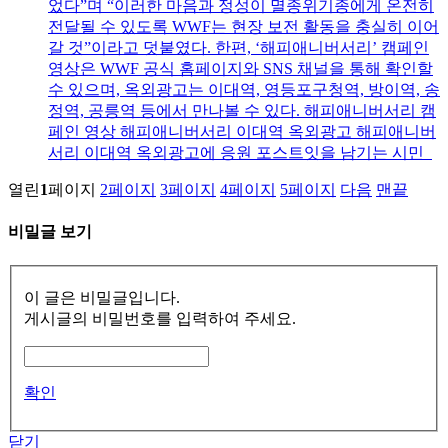
었다”며 “이러한 마음과 정성이 멸종위기종에게 온전히
전달될 수 있도록 WWF는 현장 보전 활동을 충실히 이어
갈 것”이라고 덧붙였다. 한편, ‘해피애니버서리’ 캠페인
영상은 WWF 공식 홈페이지와 SNS 채널을 통해 확인할
수 있으며, 옥외광고는 이대역, 영등포구청역, 방이역, 송
정역, 공릉역 등에서 만나볼 수 있다. 해피애니버서리 캠
페인 영상 해피애니버서리 이대역 옥외광고 해피애니버
서리 이대역 옥외광고에 응원 포스트잇을 남기는 시민
열린
1
페이지
2
페이지
3
페이지
4
페이지
5
페이지
다음
맨끝
비밀글 보기
이 글은 비밀글입니다.
게시글의 비밀번호를 입력하여 주세요.
확인
닫기