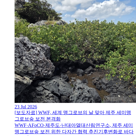
23 Jul 2026
[보도자료] WWF, 세계 맹그로브의 날 맞아 제주 세미맹
그로브숲 보전 본격화
WWF·AFoCO·제주도·난대아열대산림연구소, 제주 세미
맹그로브숲 보전 위한 다자간 협력 추진기후변화로 바다