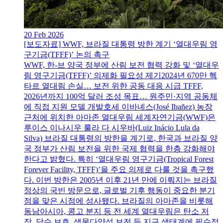
20 Feb 2026
[보도자료] WWF, 브라질 대통령 방한 계기 ‘열대우림 영
구기금(TFFF)’ 논의 촉구
WWF, 한-브 양국 정부에 산림 보전 협력 강화 및 ‘열대우
림 영구기금(TFFF)’ 의제화 필요성 제기2024년 670만 헥
타르 열대림 손실… 보전 위한 공동 대응 시급 TFFF,
2026년까지 100억 달러 조성 목표… 원주민·지역 공동체
에 직접 지원 모델 개발호세 이바녜스(José Ibañez) 농장
근처에 위치한 아마존 열대우림 세계자연기금(WWF)은
루이스 이나시우 룰라 다 시우바(Luiz Inácio Lula da
Silva) 브라질 대통령의 방한을 계기로, 한국과 브라질 양
국 정부가 산림 보전을 위한 국제 협력을 한층 강화해야
한다고 밝혔다. 특히 ‘열대우림 영구기금(Tropical Forest
Forever Facility, TFFF)’을 주요 의제로 다룰 것을 촉구했
다. 이번 방한은 2005년 이후 21년 만에 이뤄지는 브라질
정상의 국빈 방문으로, 글로벌 기후 행동이 중요한 분기
점을 맞은 시점에 성사됐다. 브라질의 아마존을 비롯해
동남아시아, 콩고 분지 등 전 세계 열대우림은 탄소 저
장, 담수 보호, 생물다양성 보전 등 지구 생태계에 필수적