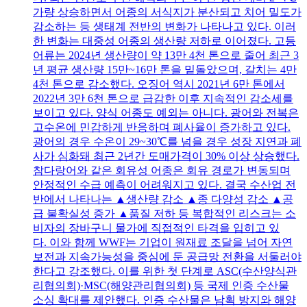
가량 상승하면서 어종의 서식지가 분산되고 치어 밀도가
감소하는 등 생태계 전반의 변화가 나타나고 있다. 이러
한 변화는 대중성 어종의 생산량 저하로 이어졌다. 고등
어류는 2024년 생산량이 약 13만 4천 톤으로 줄어 최근 3
년 평균 생산량 15만~16만 톤을 밑돌았으며, 갈치는 4만
4천 톤으로 감소했다. 오징어 역시 2021년 6만 톤에서
2022년 3만 6천 톤으로 급감한 이후 지속적인 감소세를
보이고 있다. 양식 어종도 예외는 아니다. 광어와 전복은
고수온에 민감하게 반응하며 폐사율이 증가하고 있다.
광어의 경우 수온이 29~30℃를 넘을 경우 성장 지연과 폐
사가 심화돼 최근 2년간 도매가격이 30% 이상 상승했다.
참다랑어와 같은 회유성 어종은 회유 경로가 변동되며
안정적인 수급 예측이 어려워지고 있다. 결국 수산업 전
반에서 나타나는 ▲생산량 감소 ▲종 다양성 감소 ▲공
급 불확실성 증가 ▲품질 저하 등 복합적인 리스크는 소
비자의 장바구니 물가에 직접적인 타격을 입히고 있
다. 이와 함께 WWF는 기업이 원재료 조달을 넘어 자연
보전과 지속가능성을 중심에 둔 공급망 전환을 서둘러야
한다고 강조했다. 이를 위한 첫 단계로 ASC(수산양식관
리협의회)·MSC(해양관리협의회) 등 국제 인증 수산물
소싱 확대를 제안했다. 인증 수산물은 남획 방지와 해양