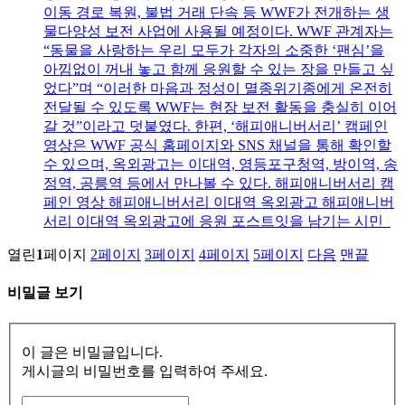
이동 경로 복원, 불법 거래 단속 등 WWF가 전개하는 생
물다양성 보전 사업에 사용될 예정이다. WWF 관계자는
“동물을 사랑하는 우리 모두가 각자의 소중한 ‘팬심’을
아낌없이 꺼내 놓고 함께 응원할 수 있는 장을 만들고 싶
었다”며 “이러한 마음과 정성이 멸종위기종에게 온전히
전달될 수 있도록 WWF는 현장 보전 활동을 충실히 이어
갈 것”이라고 덧붙였다. 한편, ‘해피애니버서리’ 캠페인
영상은 WWF 공식 홈페이지와 SNS 채널을 통해 확인할
수 있으며, 옥외광고는 이대역, 영등포구청역, 방이역, 송
정역, 공릉역 등에서 만나볼 수 있다. 해피애니버서리 캠
페인 영상 해피애니버서리 이대역 옥외광고 해피애니버
서리 이대역 옥외광고에 응원 포스트잇을 남기는 시민
열린
1
페이지
2
페이지
3
페이지
4
페이지
5
페이지
다음
맨끝
비밀글 보기
이 글은 비밀글입니다.
게시글의 비밀번호를 입력하여 주세요.