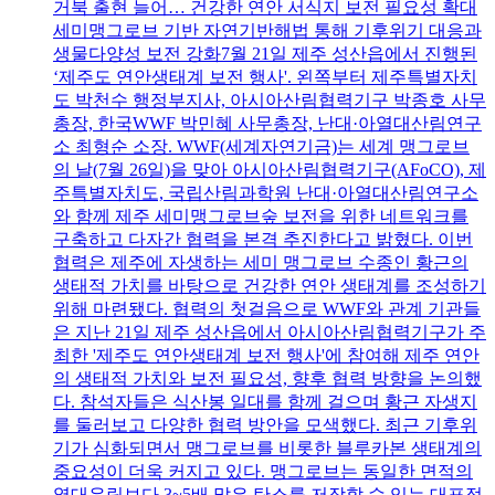
거북 출현 늘어… 건강한 연안 서식지 보전 필요성 확대
세미맹그로브 기반 자연기반해법 통해 기후위기 대응과
생물다양성 보전 강화7월 21일 제주 성산읍에서 진행된
‘제주도 연안생태계 보전 행사'. 왼쪽부터 제주특별자치
도 박천수 행정부지사, 아시아산림협력기구 박종호 사무
총장, 한국WWF 박민혜 사무총장, 난대·아열대산림연구
소 최형순 소장. WWF(세계자연기금)는 세계 맹그로브
의 날(7월 26일)을 맞아 아시아산림협력기구(AFoCO), 제
주특별자치도, 국립산림과학원 난대·아열대산림연구소
와 함께 제주 세미맹그로브숲 보전을 위한 네트워크를
구축하고 다자간 협력을 본격 추진한다고 밝혔다. 이번
협력은 제주에 자생하는 세미 맹그로브 수종인 황근의
생태적 가치를 바탕으로 건강한 연안 생태계를 조성하기
위해 마련됐다. 협력의 첫걸음으로 WWF와 관계 기관들
은 지난 21일 제주 성산읍에서 아시아산림협력기구가 주
최한 '제주도 연안생태계 보전 행사'에 참여해 제주 연안
의 생태적 가치와 보전 필요성, 향후 협력 방향을 논의했
다. 참석자들은 식산봉 일대를 함께 걸으며 황근 자생지
를 둘러보고 다양한 협력 방안을 모색했다. 최근 기후위
기가 심화되면서 맹그로브를 비롯한 블루카본 생태계의
중요성이 더욱 커지고 있다. 맹그로브는 동일한 면적의
열대우림보다 3~5배 많은 탄소를 저장할 수 있는 대표적