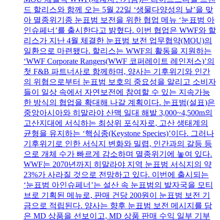
드 할리스와 함께 오는 5월 22일 ‘생물다양성의 날’을 맞
아 멸종위기종 눈표범 보전을 위한 협업 메뉴 ‘눈표범 아
인슈페너’를 출시한다고 밝혔다. 이번 협업은 WWF와 할
리스가 지난 4월 체결한 눈표범 보전 업무협약(MOU)의
일환으로 마련됐다. 할리스는 WWF의 활동을 지원하는
‘WWF Corporate Rangers(WWF 코퍼레이트 레인저스)’의
첫 F&B 파트너사로 함께하며, 양사는 기후위기와 인간
의 위협으로부터 눈표범 보호의 중요성을 알리고 소비자
들이 일상 속에서 자연보전에 참여할 수 있는 지속가능
한 방식의 협업을 확대해 나갈 계획이다. 눈표범(설표)은
중앙아시아와 히말라야 산맥 일대 해발 3,000~4,500m의
고산지대에 서식하는 최상위 포식자로, 고산 생태계의
균형을 유지하는 ‘핵심종(Keystone Species)’이다. 그러나
기후위기로 인한 서식지 변화와 밀렵, 인간과의 갈등 등
으로 개체 수가 빠르게 감소하며 멸종위기에 놓여 있다.
WWF는 2070년까지 히말라야 지역 눈표범 서식지의 약
23%가 사라질 것으로 전망하고 있다. 이번에 출시되는
‘눈표범 아인슈페너’는 설산 속 눈표범의 발자국을 모티
브로 기획된 메뉴로, 판매 건당 200원이 눈표범 보전 기
금으로 적립된다. 양사는 향후 눈표범 보전 메시지를 담
은 MD 상품을 선보이고, MD 상품 판매 수익 일부 기부