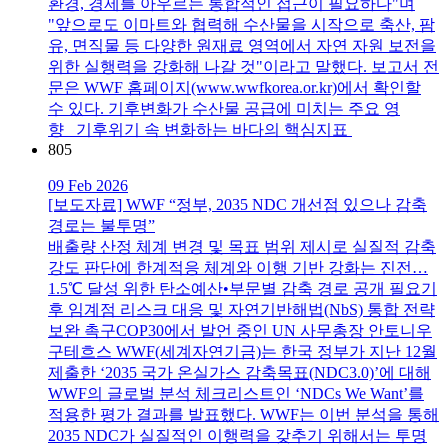
환경, 경제를 아우르는 통합적인 접근이 필요하다"며
"앞으로도 이마트와 협력해 수산물을 시작으로 축산, 팜
유, 면직물 등 다양한 원재료 영역에서 자연 자원 보전을
위한 실행력을 강화해 나갈 것"이라고 말했다. 보고서 전
문은 WWF 홈페이지(www.wwfkorea.or.kr)에서 확인할
수 있다. 기후변화가 수산물 공급에 미치는 주요 영
향 기후위기 속 변화하는 바다의 핵심지표
805
09 Feb 2026
[보도자료] WWF “정부, 2035 NDC 개선점 있으나 감축
경로는 불투명”
배출량 산정 체계 변경 및 목표 범위 제시로 실질적 감축
강도 판단에 한계적응 체계와 이행 기반 강화는 진전…
1.5℃ 달성 위한 탄소예산•부문별 감축 경로 공개 필요기
후 임계점 리스크 대응 및 자연기반해법(NbS) 통합 전략
보완 촉구COP30에서 발언 중인 UN 사무총장 안토니우
구테흐스 WWF(세계자연기금)는 한국 정부가 지난 12월
제출한 ‘2035 국가 온실가스 감축목표(NDC3.0)’에 대해
WWF의 글로벌 분석 체크리스트인 ‘NDCs We Want’를
적용한 평가 결과를 발표했다. WWF는 이번 분석을 통해
2035 NDC가 실질적인 이행력을 갖추기 위해서는 투명