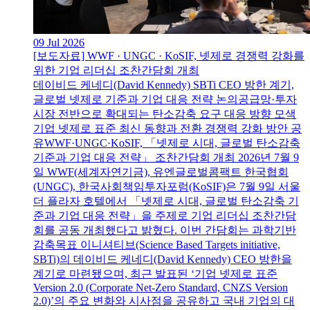
09 Jul 2026
[보도자료] WWF · UNGC · KoSIF, 넷제로 경쟁력 강화를
위한 기업 리더십 조찬간담회 개최
데이비드 케네디(David Kennedy) SBTi CEO 방한 계기,
글로벌 넷제로 기준과 기업 대응 전략 논의공급망·투자
시장 전반으로 확대되는 탄소감축 요구 대응 방향 모색
기업 넷제로 표준 최신 동향과 전환 경쟁력 강화 방안 공
유WWF·UNGC·KoSIF, 「넷제로 시대, 글로벌 탄소감축
기준과 기업 대응 전략」 조찬간담회 개최 2026년 7월 9
일 WWF(세계자연기금), 유엔글로벌콤팩트 한국협회
(UNGC), 한국사회책임투자포럼(KoSIF)은 7월 9일 서울
더 플라자 호텔에서 「넷제로 시대, 글로벌 탄소감축 기
준과 기업 대응 전략」을 주제로 기업 리더십 조찬간담
회를 공동 개최했다고 밝혔다. 이번 간담회는 과학기반
감축목표 이니셔티브(Science Based Targets initiative,
SBTi)의 데이비드 케네디(David Kennedy) CEO 방한을
계기로 마련됐으며, 최근 발표된 ‘기업 넷제로 표준
Version 2.0 (Corporate Net-Zero Standard, CNZS Version
2.0)’의 주요 변화와 시사점을 공유하고 국내 기업의 대