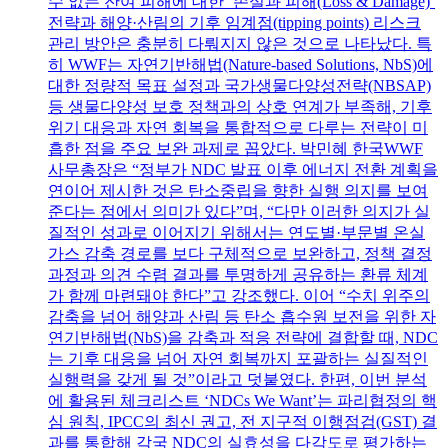
수 없는 잔여 피해에 대한 ‘손실과 피해(Loss & Damage)’
전략과 해양·산림의 기후 임계점(tipping points) 리스크
관리 방안은 충분히 다뤄지지 않은 것으로 나타났다. 특
히 WWF는 자연기반해법(Nature-based Solutions, NbS)에
대한 정량적 목표 설정과 국가생물다양성전략(NBSAP)
등 생물다양성 보호 정책과의 상호 연계가 부족해, 기후
위기 대응과 자연 회복을 통합적으로 다루는 전략이 미
흡한 점을 주요 보완 과제로 꼽았다. 박민혜 한국WWF
사무총장은 “정부가 NDC 발표 이후 에너지 전환 계획을
연이어 제시한 것은 탄소중립을 향한 실행 의지를 보여
준다는 점에서 의미가 있다”며, “다만 이러한 의지가 실
질적인 성과로 이어지기 위해서는 연도별·부문별 온실
가스 감축 경로를 보다 구체적으로 보완하고, 정책 결정
과정과 의견 수렴 결과를 투명하게 공유하는 환류 체계
가 함께 마련돼야 한다”고 강조했다. 이어 “수치 위주의
감축을 넘어 해양과 산림 등 탄소 흡수원 보전을 위한 자
연기반해법(NbS)을 감축과 적응 전략에 결합할 때, NDC
는 기후 대응을 넘어 자연 회복까지 포괄하는 실질적인
실행력을 갖게 될 것”이라고 덧붙였다. 한편, 이번 분석
에 활용된 체크리스트 ‘NDCs We Want’는 파리협정의 핵
심 원칙, IPCC의 최신 권고, 전 지구적 이행점검(GST) 결
과를 통합해 각국 NDC의 실효성을 다각도로 평가하는