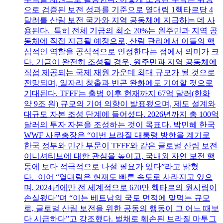
으로 검증된 보전 성과를 기준으로 열대림 1헥타르당 4
달러를 산림 보전 국가와 지역 공동체에 지급하는 데 사
용된다. 특히 전체 기금의 최소 20%는 원주민과 지역 공
동체에 직접 지급될 예정으로, 산림 관리에서 이들의 핵
심적인 역할을 공식적으로 인정한다는 점에서 의미가 크
다. 기금이 완전히 조성될 경우, 원주민과 지역 공동체에
직접 제공되는 국제 재원 가운데 최대 규모가 될 것으로
전망되며, 일자리 창출과 빈곤 완화에도 기여할 것으로
기대된다. TFFF는 출범 이후 현재까지 67억 달러(한화
약 9조 원) 규모의 기여 의향이 발표됐으며, 제도 설계와
대규모 자본 조성 단계에 들어섰다. 2026년까지 총 100억
달러의 투자 자본을 조성하는 것이 목표다. 박민혜 한국
WWF 사무총장은 “이번 브라질 대통령 방한을 계기로
한국 정부와 민간 부문이 TFFF와 같은 글로벌 산림 보전
이니셔티브에 대한 관심을 높이고, 국내외 자연 보전 행
동에 보다 적극적으로 나설 필요가 있다”라고 밝혔
다. 이어 “열대림은 현재도 빠른 속도로 사라지고 있으
며, 2024년에만 전 세계적으로 670만 헥타르의 원시림이
손실됐다”며 “이는 베트남의 국토 면적에 맞먹는 규모
로, 글로벌 산림 보전을 위한 공동의 행동이 그 어느 때보
다 시급하다”고 강조했다. 벌채로 훼손된 브라질 마투그