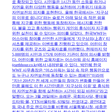
로 확장되고 있다. 시민들은 1시간 동안 소등을 하거나
자연을 위한 다양한 행동을 실천하며 기후위기 대응과
자연보전의 의지를 표현한다. 올해 한국에서는 ‘지구상
의 이유로 쉽니다’라는 슬로건 아래 일상 속 작은 쉼을
통해 지구를 위한 행동에 동참하자는 메시지를 전한
다. 불을 끄고 휴식하는 행위가 개인의 휴식이자 지구를
위한 실천이 될 수 있다는 의미를 담았다. 한국WWF는
어스아워 참여를 선언한 시민들에게 ‘지구상의(上衣)’ 티
셔츠를 제공하는 이벤트를 진행하고 있으며, 어린이 참
가자를 위한 굿즈와 교육자료를 마련했다. 현재까지 약
5,000명의 시민과 175개 어린이 기관이 참여 의사를 밝혔
다. 어린이를 위한 교육자료는 어스아워 공식 홈페이지
(earthhour.co.kr)에서 내려받을 수 있다. 박민혜 한국
WWF 사무총장은 “어스아워는 일상 속 작은 행동만으로
도 누구나 자연보전에 동참할 수 있는 캠페인”이라며
“지난 20년간 전 세계 시민들의 참여가 변화를 만들어 온
만큼 올해도 이 한 시간만큼은 ‘지구상의 이유’로 휴식하
며 자연보전을 함께 실천하는 시간이 되길 바란다”라고
말했다. 오는 3월 28일에는 숭례문, 국회의사당, 롯데월
드타워·몰, YTN서울타워, 63빌딩, 반포대교, 광안대교
등 국내 주요 랜드마크를 비롯해 서울특별시청, 세종문