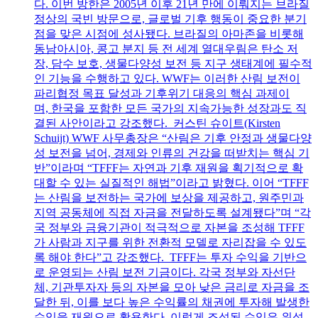
다. 이번 방한은 2005년 이후 21년 만에 이뤄지는 브라질
정상의 국빈 방문으로, 글로벌 기후 행동이 중요한 분기
점을 맞은 시점에 성사됐다. 브라질의 아마존을 비롯해
동남아시아, 콩고 분지 등 전 세계 열대우림은 탄소 저
장, 담수 보호, 생물다양성 보전 등 지구 생태계에 필수적
인 기능을 수행하고 있다. WWF는 이러한 산림 보전이
파리협정 목표 달성과 기후위기 대응의 핵심 과제이
며, 한국을 포함한 모든 국가의 지속가능한 성장과도 직
결된 사안이라고 강조했다. 커스틴 슈이트(Kirsten
Schuijt) WWF 사무총장은 “산림은 기후 안정과 생물다양
성 보전을 넘어, 경제와 인류의 건강을 떠받치는 핵심 기
반”이라며 “TFFF는 자연과 기후 재원을 획기적으로 확
대할 수 있는 실질적인 해법”이라고 밝혔다. 이어 “TFFF
는 산림을 보전하는 국가에 보상을 제공하고, 원주민과
지역 공동체에 직접 자금을 전달하도록 설계됐다”며 “각
국 정부와 금융기관이 적극적으로 자본을 조성해 TFFF
가 사람과 지구를 위한 전환적 모델로 자리잡을 수 있도
록 해야 한다”고 강조했다. TFFF는 투자 수익을 기반으
로 운영되는 산림 보전 기금이다. 각국 정부와 자선단
체, 기관투자자 등의 자본을 모아 낮은 금리로 자금을 조
달한 뒤, 이를 보다 높은 수익률의 채권에 투자해 발생한
수익을 재원으로 활용한다. 이렇게 조성된 수익은 위성