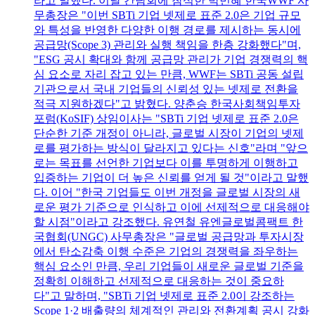
라고 말했다. 이날 간담회에 참석한 박민혜 한국WWF 사
무총장은 "이번 SBTi 기업 넷제로 표준 2.0은 기업 규모
와 특성을 반영한 다양한 이행 경로를 제시하는 동시에
공급망(Scope 3) 관리와 실행 책임을 한층 강화했다"며,
"ESG 공시 확대와 함께 공급망 관리가 기업 경쟁력의 핵
심 요소로 자리 잡고 있는 만큼, WWF는 SBTi 공동 설립
기관으로서 국내 기업들의 신뢰성 있는 넷제로 전환을
적극 지원하겠다"고 밝혔다. 양춘승 한국사회책임투자
포럼(KoSIF) 상임이사는 "SBTi 기업 넷제로 표준 2.0은
단순한 기준 개정이 아니라, 글로벌 시장이 기업의 넷제
로를 평가하는 방식이 달라지고 있다는 신호"라며 "앞으
로는 목표를 선언한 기업보다 이를 투명하게 이행하고
입증하는 기업이 더 높은 신뢰를 얻게 될 것"이라고 말했
다. 이어 "한국 기업들도 이번 개정을 글로벌 시장의 새
로운 평가 기준으로 인식하고 이에 선제적으로 대응해야
할 시점"이라고 강조했다. 유연철 유엔글로벌콤팩트 한
국협회(UNGC) 사무총장은 "글로벌 공급망과 투자시장
에서 탄소감축 이행 수준은 기업의 경쟁력을 좌우하는
핵심 요소인 만큼, 우리 기업들이 새로운 글로벌 기준을
정확히 이해하고 선제적으로 대응하는 것이 중요하
다"고 말하며, "SBTi 기업 넷제로 표준 2.0이 강조하는
Scope 1·2 배출량의 체계적인 관리와 전환계획 공시 강화