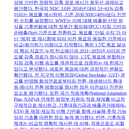
성에 기반한 정량적 감축 경로 제시가 최우선 과제라고
평가했다. 한국의 NDC 3.0은 2018년 대비 53~61% 감축
이라는 목표를 제시하며, 기존 2030 NDC(40%)보다 진전
된 수치를 설정했다. WWF는 이에 대해 배출량 산정 방
식을 기후변화에 대한 정부간 협의체(IPCC) 지침 기반의
순배출(Net) 기준으로 전환하고, 목표를 ‘단일 수치’가 아
닌 ‘범위’로 제시함에 따라 이전 목표와 동일한 기준에서
비교•평가하기 어렵다고 지적했다. 특히 1.5℃ 목표 달성
의 핵심 지표인 누적 탄소예산과 2031~2035년 사이의 연
도별 감축 경로가 명시되지 않아, 1.5℃ 목표에 부합하는
지와 감축 이행 속도를 객관적으로 검증하는 데 한계가
있다고 분석했다. 새로운 목표에 대한 긍정적인 변화도
확인됐다. 전 지구적 이행점검(Global Stocktake, GST) 권
고를 반영해 화석연료로부터의 전환, 재생에너지 확대
등 에너지 전환 방향성을 명시한 점은 이전보다 진전된
요소로 평가됐다. 또한 국가 적응계획(National Adaptation
Plan, NAP)과 연계한 범정부 차원의 적응 체계를 비교적
구체적으로 제시하고, 기후대응기금과 배출권거래제(K-
ETS) 등 재정·제도적 이행 기반을 함께 서술해 추적 가능
성의 기초를 마련한 점도 높게 평가됐다. 반면, 기후적응
체계는 비교적 명확히 제시된 데 비해, 적응으로도 피할