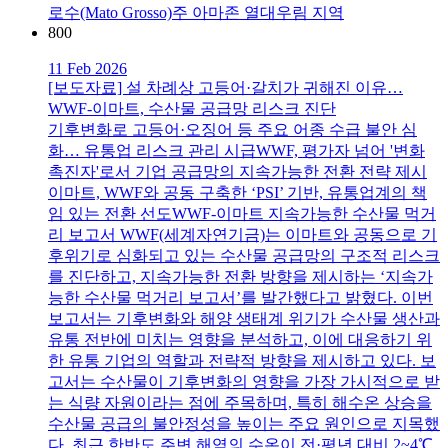
로수(Mato Grosso)주 아마존 열대우림 지역
800
11 Feb 2026
[보도자료] 설 차례상 고등어·갈치가 귀해진 이유…
WWF-이마트, 수산물 공급망 리스크 진단
기후변화로 고등어·오징어 등 주요 어종 수급 불안 심
화… 유통업 리스크 관리 시급WWF, 평가자 넘어 '변화
촉진자'로서 기업 공급망의 지속가능한 전환 전략 제시
이마트, WWF와 공동 구축한 ‘PSI’ 기반, 유통업계의 책
임 있는 전환 선도WWF-이마트 지속가능한 수산물 먹거
리 보고서 WWF(세계자연기금)는 이마트와 공동으로 기
후위기로 심화되고 있는 수산물 공급망의 구조적 리스크
를 진단하고, 지속가능한 전환 방향을 제시하는 ‘지속가
능한 수산물 먹거리 보고서’를 발간했다고 밝혔다. 이번
보고서는 기후변화와 해양 생태계 위기가 수산물 생산과
유통 전반에 미치는 영향을 분석하고, 이에 대응하기 위
한 유통 기업의 역할과 전략적 방향을 제시하고 있다. 보
고서는 수산물이 기후변화의 영향을 가장 가시적으로 받
는 식량 자원이라는 점에 주목하며, 특히 해수온 상승을
수산물 공급의 불안정성을 높이는 주요 원인으로 지목했
다. 최근 한반도 주변 해역의 수온이 전·평년 대비 2~4℃