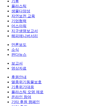
기후
플라스틱
생물다양성
자연보전 교육
기업협력
어스아워
지구생명보고서
해피애니버서리
언론보도
소식
판다뉴스
보고서
영상자료
후원안내
멸종위기동물보호
기후위기대응
플라스틱 오염 제로
온라인 참여
기타 후원 캠페인