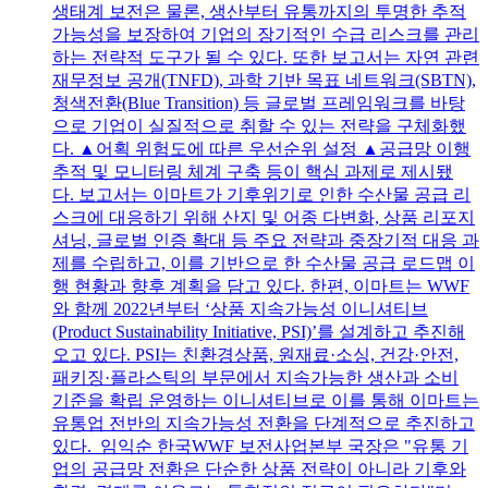
생태계 보전은 물론, 생산부터 유통까지의 투명한 추적
가능성을 보장하여 기업의 장기적인 수급 리스크를 관리
하는 전략적 도구가 될 수 있다. 또한 보고서는 자연 관련
재무정보 공개(TNFD), 과학 기반 목표 네트워크(SBTN),
청색전환(Blue Transition) 등 글로벌 프레임워크를 바탕
으로 기업이 실질적으로 취할 수 있는 전략을 구체화했
다. ▲어획 위험도에 따른 우선순위 설정 ▲공급망 이행
추적 및 모니터링 체계 구축 등이 핵심 과제로 제시됐
다. 보고서는 이마트가 기후위기로 인한 수산물 공급 리
스크에 대응하기 위해 산지 및 어종 다변화, 상품 리포지
셔닝, 글로벌 인증 확대 등 주요 전략과 중장기적 대응 과
제를 수립하고, 이를 기반으로 한 수산물 공급 로드맵 이
행 현황과 향후 계획을 담고 있다. 한편, 이마트는 WWF
와 함께 2022년부터 ‘상품 지속가능성 이니셔티브
(Product Sustainability Initiative, PSI)’를 설계하고 추진해
오고 있다. PSI는 친환경상품, 원재료·소싱, 건강·안전,
패키징·플라스틱의 부문에서 지속가능한 생산과 소비
기준을 확립 운영하는 이니셔티브로 이를 통해 이마트는
유통업 전반의 지속가능성 전환을 단계적으로 추진하고
있다. 임익순 한국WWF 보전사업본부 국장은 "유통 기
업의 공급망 전환은 단순한 상품 전략이 아니라 기후와