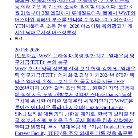
화회관, 예술의전당, GS건설, 한솔섬유, 한국씨티은행
등 여러 기업과 기관이 소등에 참여할 예정이다. 또한 3
월 21일부터 3월 29일까지 롯데월드타워·몰에서 WWF의
어스아워 캠페인 부스를 만나볼 수 있다. 2025 어스아워
YTN서울타워 소등 전후 2026 어스아워 옥외광고가 게
시된 남대문시장 버스정류장
803
20 Feb 2026
[보도자료] WWF, 브라질 대통령 방한 계기 ‘열대우림 영
구기금(TFFF)’ 논의 촉구
WWF, 한-브 양국 정부에 산림 보전 협력 강화 및 ‘열대우
림 영구기금(TFFF)’ 의제화 필요성 제기2024년 670만 헥
타르 열대림 손실… 보전 위한 공동 대응 시급 TFFF,
2026년까지 100억 달러 조성 목표… 원주민·지역 공동체
에 직접 지원 모델 개발호세 이바녜스(José Ibañez) 농장
근처에 위치한 아마존 열대우림 세계자연기금(WWF)은
루이스 이나시우 룰라 다 시우바(Luiz Inácio Lula da
Silva) 브라질 대통령의 방한을 계기로, 한국과 브라질 양
국 정부가 산림 보전을 위한 국제 협력을 한층 강화해야
한다고 밝혔다. 특히 ‘열대우림 영구기금(Tropical Forest
Forever Facility, TFFF)’을 주요 의제로 다룰 것을 촉구했