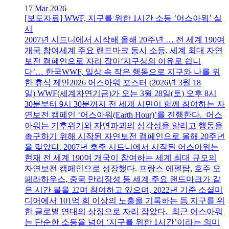
17 Mar 2026
[보도자료] WWF, 지구를 위한 1시간 소등 ‘어스아워’ 실
시
2007년 시드니에서 시작해 올해 20주년 … 전 세계 190여
개국 참여세계 주요 랜드마크 동시 소등, 세계 최대 자연
보전 캠페인으로 자리 잡아‘지구상의 이유로 쉽니
다’… 한국WWF, 일상 속 작은 행동으로 지구와 나를 위
한 휴식 제안2026 어스아워 포스터 (2026년 3월 18
일) WWF(세계자연기금)가 오는 3월 28일(토) 오후 8시
30분부터 9시 30분까지 전 세계 시민이 함께 참여하는 자
연보전 캠페인 ‘어스아워(Earth Hour)’를 진행한다. 어스
아워는 기후위기와 자연파괴의 심각성을 알리고 행동을
촉구하기 위해 시작된 자연보전 캠페인으로 올해 20주년
을 맞았다. 2007년 호주 시드니에서 시작된 어스아워는
현재 전 세계 190여 개국이 참여하는 세계 최대 규모의
자연보전 캠페인으로 성장했다. 프랑스 에펠탑, 호주 오
페라하우스, 중국 만리장성 등 세계 주요 랜드마크가 같
은 시간 불을 끄며 참여하고 있으며, 2022년 기준 소셜미
디어에서 101억 회 이상의 노출을 기록하는 등 지구를 위
한 글로벌 연대의 상징으로 자리 잡았다. 최근 어스아워
는 단순한 소등을 넘어 ‘지구를 위한 1시간’이라는 의미