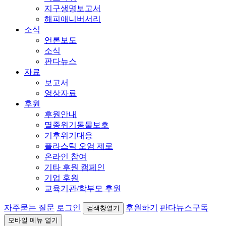
지구생명보고서
해피애니버서리
소식
언론보도
소식
판다뉴스
자료
보고서
영상자료
후원
후원안내
멸종위기동물보호
기후위기대응
플라스틱 오염 제로
온라인 참여
기타 후원 캠페인
기업 후원
교육기관/학부모 후원
자주묻는 질문
로그인
후원하기
판다뉴스구독
검색창열기
모바일 메뉴 열기