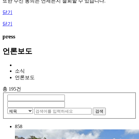
또한 수신 동의는 언제든지 철회할 수 있습니다.
닫기
닫기
press
언론보도
소식
언론보도
총 195건
검색
858