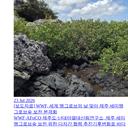
23 Jul 2026
[보도자료] WWF, 세계 맹그로브의 날 맞아 제주 세미맹
그로브숲 보전 본격화
WWF·AFoCO·제주도·난대아열대산림연구소, 제주 세미
맹그로브숲 보전 위한 다자간 협력 추진기후변화로 바다