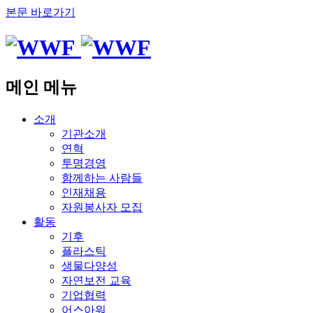
본문 바로가기
메인 메뉴
소개
기관소개
연혁
투명경영
함께하는 사람들
인재채용
자원봉사자 모집
활동
기후
플라스틱
생물다양성
자연보전 교육
기업협력
어스아워