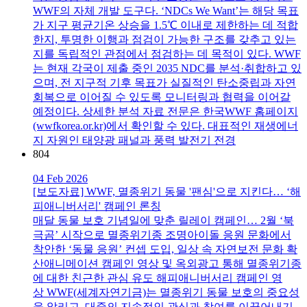
WWF의 자체 개발 도구다. ‘NDCs We Want’는 해당 목표
가 지구 평균기온 상승을 1.5℃ 이내로 제한하는 데 적합
한지, 투명한 이행과 점검이 가능한 구조를 갖추고 있는
지를 독립적인 관점에서 점검하는 데 목적이 있다. WWF
는 현재 각국이 제출 중인 2035 NDC를 분석·취합하고 있
으며, 전 지구적 기후 목표가 실질적인 탄소중립과 자연
회복으로 이어질 수 있도록 모니터링과 협력을 이어갈
예정이다. 상세한 분석 자료 전문은 한국WWF 홈페이지
(wwfkorea.or.kr)에서 확인할 수 있다. 대표적인 재생에너
지 자원인 태양광 패널과 풍력 발전기 전경
804
04 Feb 2026
[보도자료] WWF, 멸종위기 동물 '팬심'으로 지킨다… ‘해
피애니버서리' 캠페인 론칭
매달 동물 보호 기념일에 맞춘 릴레이 캠페인… 2월 ‘북
극곰’ 시작으로 멸종위기종 조명아이돌 응원 문화에서
착안한 ‘동물 응원’ 컨셉 도입, 일상 속 자연보전 문화 확
산애니메이션 캠페인 영상 및 옥외광고 통해 멸종위기종
에 대한 친근한 관심 유도 해피애니버서리 캠페인 영
상 WWF(세계자연기금)는 멸종위기 동물 보호의 중요성
을 알리고, 대중의 지속적인 관심과 참여를 이끌어내기