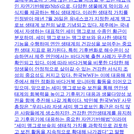
인 자연기반해법(NbS)으로, 다양한 생물에게 먹이와 서
식지를 제공하는 핵심 생태계다. 이러한 생태적 가치를
인정받아 매년 7월 26일은 유네스코가 지정한 세계 맹그
로브 생태계 보전의 날로 기념되고 있다. 제주에는 국내
에서 자생하는 대표적인 세미 맹그로브 수종인 황근이
분포하며, 세미 맹그로브는 맹그로브와 유사한 생태적
기능을 수행하며 연안 생태계의 건강성을 보여주는 중요
한 생태 지표로 평가된다. 특히 기후변화로 해수온이 상
승하면서 제주 연안에서는 바다거북 출현 사례가 꾸준히
확인되고 있다. 이에 따라 바다거북을 비롯한 다양한 해
양생물이 안정적으로 살아갈 수 있는 건강한 서식지 조
성의 중요성도 커지고 있다. 한국WWF는 이에 대응해 제
주에서 해안 정화와 바다거북 모니터링 활동을 이어오고
있으며, 앞으로는 세미 맹그로브숲 보전을 통해 연안생
태계의 회복력을 높이고 기후위기 대응과 생물다양성 보
전을 함께 추진해 나갈 계획이다. 박민혜 한국WWF 사무
총장은 "우리나라 자생 세미 맹그로브인 황근은 아직 많
은 사람들에게 생소하지만, 건강한 연안생태계를 유지하
고 기후위기에 대응하는 중요한 자연기반해법"이라며
"세미 맹그로브숲의 생태적 가치를 과학적으로 검토하
고 보전 활동을 지속적으로 확대해 나가겠다"고 말했