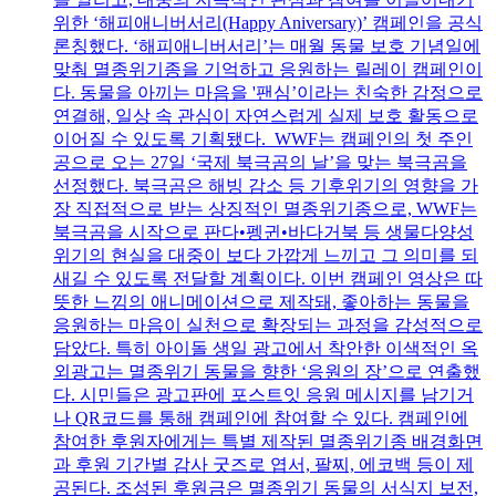
위한 ‘해피애니버서리(Happy Aniversary)’ 캠페인을 공식
론칭했다. ‘해피애니버서리’는 매월 동물 보호 기념일에
맞춰 멸종위기종을 기억하고 응원하는 릴레이 캠페인이
다. 동물을 아끼는 마음을 '팬심’이라는 친숙한 감정으로
연결해, 일상 속 관심이 자연스럽게 실제 보호 활동으로
이어질 수 있도록 기획됐다. WWF는 캠페인의 첫 주인
공으로 오는 27일 ‘국제 북극곰의 날’을 맞는 북극곰을
선정했다. 북극곰은 해빙 감소 등 기후위기의 영향을 가
장 직접적으로 받는 상징적인 멸종위기종으로, WWF는
북극곰을 시작으로 판다•펭귄•바다거북 등 생물다양성
위기의 현실을 대중이 보다 가깝게 느끼고 그 의미를 되
새길 수 있도록 전달할 계획이다. 이번 캠페인 영상은 따
뜻한 느낌의 애니메이션으로 제작돼, 좋아하는 동물을
응원하는 마음이 실천으로 확장되는 과정을 감성적으로
담았다. 특히 아이돌 생일 광고에서 착안한 이색적인 옥
외광고는 멸종위기 동물을 향한 ‘응원의 장’으로 연출했
다. 시민들은 광고판에 포스트잇 응원 메시지를 남기거
나 QR코드를 통해 캠페인에 참여할 수 있다. 캠페인에
참여한 후원자에게는 특별 제작된 멸종위기종 배경화면
과 후원 기간별 감사 굿즈로 엽서, 팔찌, 에코백 등이 제
공된다. 조성된 후원금은 멸종위기 동물의 서식지 보전,