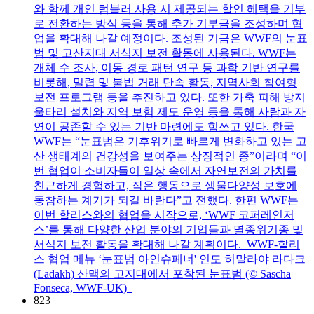
와 함께 개인 텀블러 사용 시 제공되는 할인 혜택을 기부
로 전환하는 방식 등을 통해 추가 기부금을 조성하며 협
업을 확대해 나갈 예정이다. 조성된 기금은 WWF의 눈표
범 및 고산지대 서식지 보전 활동에 사용된다. WWF는
개체 수 조사, 이동 경로 패턴 연구 등 과학 기반 연구를
비롯해, 밀렵 및 불법 거래 단속 활동, 지역사회 참여형
보전 프로그램 등을 추진하고 있다. 또한 가축 피해 방지
울타리 설치와 지역 보험 제도 운영 등을 통해 사람과 자
연이 공존할 수 있는 기반 마련에도 힘쓰고 있다. 한국
WWF는 “눈표범은 기후위기로 빠르게 변화하고 있는 고
산 생태계의 건강성을 보여주는 상징적인 종”이라며 “이
번 협업이 소비자들이 일상 속에서 자연보전의 가치를
친근하게 경험하고, 작은 행동으로 생물다양성 보호에
동참하는 계기가 되길 바란다”고 전했다. 한편 WWF는
이번 할리스와의 협업을 시작으로, ‘WWF 코퍼레인저
스’를 통해 다양한 산업 분야의 기업들과 멸종위기종 및
서식지 보전 활동을 확대해 나갈 계획이다. WWF-할리
스 협업 메뉴 ‘눈표범 아인슈페너' 인도 히말라야 라다크
(Ladakh) 산맥의 고지대에서 포착된 눈표범 (© Sascha
Fonseca, WWF-UK)
823