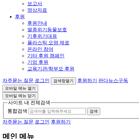
보고서
영상자료
후원
후원안내
멸종위기동물보호
기후위기대응
플라스틱 오염 제로
온라인 참여
기타 후원 캠페인
기업 후원
교육기관/학부모 후원
자주묻는 질문
로그인
후원하기
판다뉴스구독
검색창열기
모바일 메뉴 열기
모바일 메뉴 닫기
사이트 내 전체검색
통합검색
검색
자주묻는 질문
로그인
후원하기
메인 메뉴