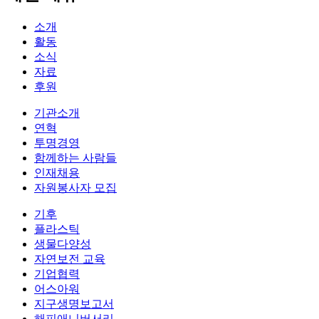
소개
활동
소식
자료
후원
기관소개
연혁
투명경영
함께하는 사람들
인재채용
자원봉사자 모집
기후
플라스틱
생물다양성
자연보전 교육
기업협력
어스아워
지구생명보고서
해피애니버서리