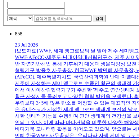
검색
858
23 Jul 2026
[보도자료] WWF, 세계 맹그로브의 날 맞아 제주 세미맹
WWF·AFoCO·제주도·난대아열대산림연구소, 제주 세
반 자연기반해법 통해 기후위기 대응과 생물다양성 보전 강
협력기구 박종호 사무총장, 한국WWF 박민혜 사무총장, 
(AFoCO), 제주특별자치도, 국립산림과학원 난대·아
제주에 자생하는 세미 맹그로브 수종인 황근의 생태적 가치
에서 아시아산림협력기구가 주최한 '제주도 연안생태계 보전
황근 자생지를 둘러보고 다양한 협력 방안을 모색했다. 
우림보다 3~5배 많은 탄소를 저장할 수 있는 대표적인 자
은 유네스코가 지정한 세계 맹그로브 생태계 보전의 날로
사한 생태적 기능을 수행하며 연안 생태계의 건강성을 보
인되고 있다. 이에 따라 바다거북을 비롯한 다양한 해양생
바다거북 모니터링 활동을 이어오고 있으며, 앞으로는 세
민혜 한국WWF 사무총장은 "우리나라 자생 세미 맹그