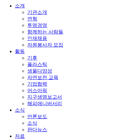
소개
기관소개
연혁
투명경영
함께하는 사람들
인재채용
자원봉사자 모집
활동
기후
플라스틱
생물다양성
자연보전 교육
기업협력
어스아워
지구생명보고서
해피애니버서리
소식
언론보도
소식
판다뉴스
자료