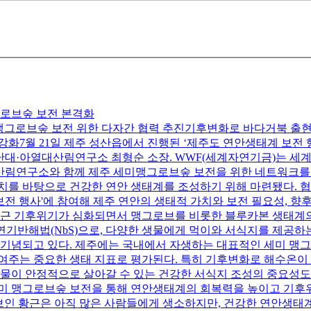
그로브숲 보전 본격화
미맹그로브숲 보전 위한 다자간 협력 추진기후변화로 바다거북 출
화7월 21일 제주 성산읍에서 진행된 ‘제주도 연안생태계 보전
난대·아열대산림연구소 최형순 소장. WWF(세계자연기금)는 세계
열대산림연구소와 함께 제주 세미맹그로브숲 보전을 위한 네트워크를
를 바탕으로 건강한 연안 생태계를 조성하기 위해 마련됐다. 협
 행사'에 참여해 제주 연안의 생태적 가치와 보전 필요성, 향
최근 기후위기가 심화되면서 맹그로브를 비롯한 블루카본 생태계의
연기반해법(NbS)으로, 다양한 생물에게 먹이와 서식지를 제공하는
 기념되고 있다. 제주에는 국내에서 자생하는 대표적인 세미 맹
여주는 중요한 생태 지표로 평가된다. 특히 기후변화로 해수온이
물이 안정적으로 살아갈 수 있는 건강한 서식지 조성의 중요성도
미 맹그로브숲 보전을 통해 연안생태계의 회복력을 높이고 기후위
로브인 황근은 아직 많은 사람들에게 생소하지만, 건강한 연안생