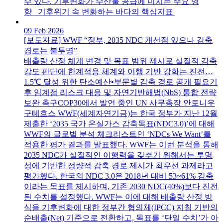
수 있다. 기후변화가 수산물 공급에 미치는 주요 영
향 기후위기 속 변화하는 바다의 핵심지표
09 Feb 2026
[보도자료] WWF “정부, 2035 NDC 개선점 있으나 감축
경로는 불투명”
배출량 산정 체계 변경 및 목표 범위 제시로 실질적 감축
강도 판단에 한계적응 체계와 이행 기반 강화는 진전…
1.5℃ 달성 위한 탄소예산•부문별 감축 경로 공개 필요기
후 임계점 리스크 대응 및 자연기반해법(NbS) 통합 전략
보완 촉구COP30에서 발언 중인 UN 사무총장 안토니우
구테흐스 WWF(세계자연기금)는 한국 정부가 지난 12월
제출한 ‘2035 국가 온실가스 감축목표(NDC3.0)’에 대해
WWF의 글로벌 분석 체크리스트인 ‘NDCs We Want’를
적용한 평가 결과를 발표했다. WWF는 이번 분석을 통해
2035 NDC가 실질적인 이행력을 갖추기 위해서는 투명
성에 기반한 정량적 감축 경로 제시가 최우선 과제라고
평가했다. 한국의 NDC 3.0은 2018년 대비 53~61% 감축
이라는 목표를 제시하며, 기존 2030 NDC(40%)보다 진전
된 수치를 설정했다. WWF는 이에 대해 배출량 산정 방
식을 기후변화에 대한 정부간 협의체(IPCC) 지침 기반의
순배출(Net) 기준으로 전환하고, 목표를 ‘단일 수치’가 아