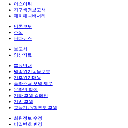
어스아워
지구생명보고서
해피애니버서리
언론보도
소식
판다뉴스
보고서
영상자료
후원안내
멸종위기동물보호
기후위기대응
플라스틱 오염 제로
온라인 참여
기타 후원 캠페인
기업 후원
교육기관/학부모 후원
회원정보 수정
비밀번호 변경