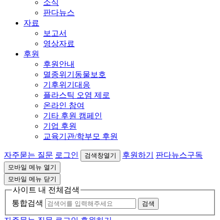
소식
판다뉴스
자료
보고서
영상자료
후원
후원안내
멸종위기동물보호
기후위기대응
플라스틱 오염 제로
온라인 참여
기타 후원 캠페인
기업 후원
교육기관/학부모 후원
자주묻는 질문
로그인
후원하기
판다뉴스구독
검색창열기
모바일 메뉴 열기
모바일 메뉴 닫기
사이트 내 전체검색
통합검색
검색