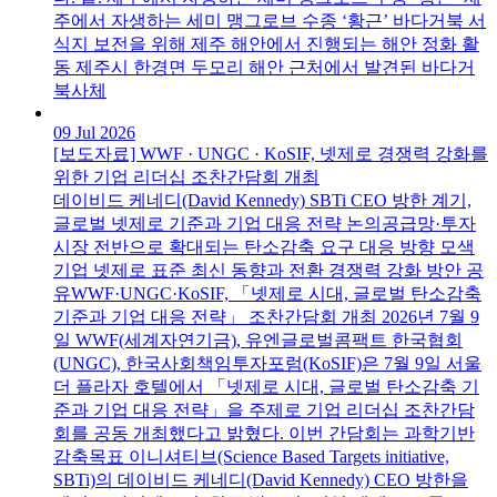
주에서 자생하는 세미 맹그로브 수종 ‘황근’ 바다거북 서
식지 보전을 위해 제주 해안에서 진행되는 해안 정화 활
동 제주시 한경면 두모리 해안 근처에서 발견된 바다거
북사체
09 Jul 2026
[보도자료] WWF · UNGC · KoSIF, 넷제로 경쟁력 강화를
위한 기업 리더십 조찬간담회 개최
데이비드 케네디(David Kennedy) SBTi CEO 방한 계기,
글로벌 넷제로 기준과 기업 대응 전략 논의공급망·투자
시장 전반으로 확대되는 탄소감축 요구 대응 방향 모색
기업 넷제로 표준 최신 동향과 전환 경쟁력 강화 방안 공
유WWF·UNGC·KoSIF, 「넷제로 시대, 글로벌 탄소감축
기준과 기업 대응 전략」 조찬간담회 개최 2026년 7월 9
일 WWF(세계자연기금), 유엔글로벌콤팩트 한국협회
(UNGC), 한국사회책임투자포럼(KoSIF)은 7월 9일 서울
더 플라자 호텔에서 「넷제로 시대, 글로벌 탄소감축 기
준과 기업 대응 전략」을 주제로 기업 리더십 조찬간담
회를 공동 개최했다고 밝혔다. 이번 간담회는 과학기반
감축목표 이니셔티브(Science Based Targets initiative,
SBTi)의 데이비드 케네디(David Kennedy) CEO 방한을