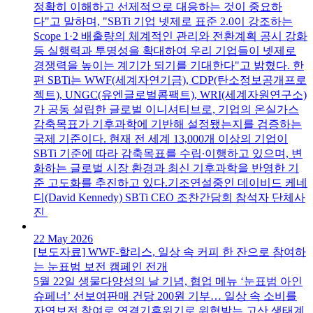
정확히 이해하고 선제적으로 대응하는 것이 중요하
다"고 말하며, "SBTi 기업 넷제로 표준 2.0이 강조하는
Scope 1·2 배출량의 체계적인 관리와 전환계획 공시 강화
등 실행력과 투명성을 확대하여 우리 기업들이 넷제로
경쟁력을 높이는 계기가 되기를 기대한다"고 밝혔다. 한
편 SBTi는 WWF(세계자연기금), CDP(탄소정보공개프로
젝트), UNGC(유엔글로벌콤팩트), WRI(세계자원연구소)
가 공동 설립한 글로벌 이니셔티브로, 기업의 온실가스
감축목표가 기후과학에 기반해 설정됐는지를 검증하는
국제 기준이다. 현재 전 세계 13,000개 이상의 기업이
SBTi 기준에 따라 감축목표를 수립∙이행하고 있으며, 변
화하는 글로벌 시장 환경과 최신 기후과학을 반영한 기
준 고도화를 추진하고 있다.기조연설중인 데이비드 케네
디(David Kennedy) SBTi CEO 조찬간담회 참석자 단체사
진
22 May 2026
[보도자료] WWF-할리스, 일상 속 커피 한 잔으로 참여하
는 눈표범 보전 캠페인 전개
5월 22일 생물다양성의 날 기념, 협업 메뉴 ‘눈표범 아인
슈페너’ 선보여판매 건당 200원 기부… 일상 속 소비를
자연보전 참여로 연결기후위기로 위협받는 고산 생태계