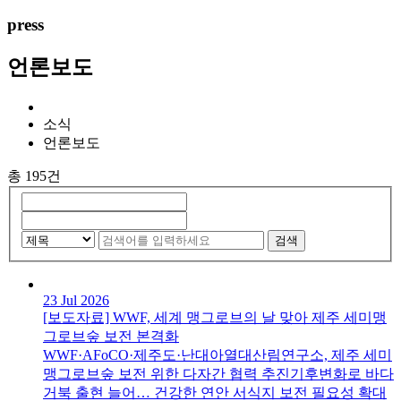
press
언론보도
소식
언론보도
총 195건
검색
23 Jul 2026
[보도자료] WWF, 세계 맹그로브의 날 맞아 제주 세미맹
그로브숲 보전 본격화
WWF·AFoCO·제주도·난대아열대산림연구소, 제주 세미
맹그로브숲 보전 위한 다자간 협력 추진기후변화로 바다
거북 출현 늘어… 건강한 연안 서식지 보전 필요성 확대