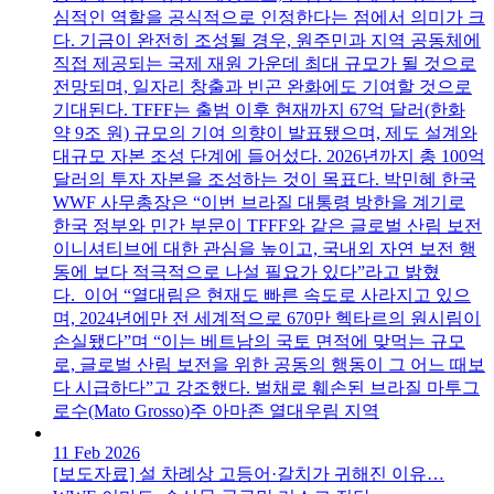
심적인 역할을 공식적으로 인정한다는 점에서 의미가 크
다. 기금이 완전히 조성될 경우, 원주민과 지역 공동체에
직접 제공되는 국제 재원 가운데 최대 규모가 될 것으로
전망되며, 일자리 창출과 빈곤 완화에도 기여할 것으로
기대된다. TFFF는 출범 이후 현재까지 67억 달러(한화
약 9조 원) 규모의 기여 의향이 발표됐으며, 제도 설계와
대규모 자본 조성 단계에 들어섰다. 2026년까지 총 100억
달러의 투자 자본을 조성하는 것이 목표다. 박민혜 한국
WWF 사무총장은 “이번 브라질 대통령 방한을 계기로
한국 정부와 민간 부문이 TFFF와 같은 글로벌 산림 보전
이니셔티브에 대한 관심을 높이고, 국내외 자연 보전 행
동에 보다 적극적으로 나설 필요가 있다”라고 밝혔
다. 이어 “열대림은 현재도 빠른 속도로 사라지고 있으
며, 2024년에만 전 세계적으로 670만 헥타르의 원시림이
손실됐다”며 “이는 베트남의 국토 면적에 맞먹는 규모
로, 글로벌 산림 보전을 위한 공동의 행동이 그 어느 때보
다 시급하다”고 강조했다. 벌채로 훼손된 브라질 마투그
로수(Mato Grosso)주 아마존 열대우림 지역
11 Feb 2026
[보도자료] 설 차례상 고등어·갈치가 귀해진 이유…