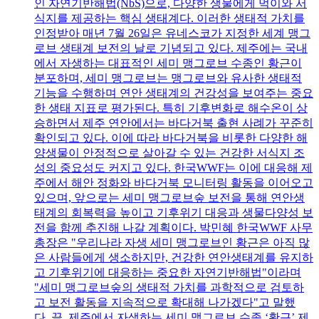
인 자연기반해법(NbS)으로, 다양한 생물에게 먹이와 서
식지를 제공하는 핵심 생태계다. 이러한 생태적 가치를
인정받아 매년 7월 26일은 유네스코가 지정한 세계 맹그
로브 생태계 보전의 날로 기념되고 있다. 제주에는 국내
에서 자생하는 대표적인 세미 맹그로브 수종인 황근이
분포하며, 세미 맹그로브는 맹그로브와 유사한 생태적
기능을 수행하며 연안 생태계의 건강성을 보여주는 중요
한 생태 지표로 평가된다. 특히 기후변화로 해수온이 상
승하면서 제주 연안에서는 바다거북 출현 사례가 꾸준히
확인되고 있다. 이에 따라 바다거북을 비롯한 다양한 해
양생물이 안정적으로 살아갈 수 있는 건강한 서식지 조
성의 중요성도 커지고 있다. 한국WWF는 이에 대응해 제
주에서 해안 정화와 바다거북 모니터링 활동을 이어오고
있으며, 앞으로는 세미 맹그로브숲 보전을 통해 연안생
태계의 회복력을 높이고 기후위기 대응과 생물다양성 보
전을 함께 추진해 나갈 계획이다. 박민혜 한국WWF 사무
총장은 "우리나라 자생 세미 맹그로브인 황근은 아직 많
은 사람들에게 생소하지만, 건강한 연안생태계를 유지하
고 기후위기에 대응하는 중요한 자연기반해법"이라며
"세미 맹그로브숲의 생태적 가치를 과학적으로 검토하
고 보전 활동을 지속적으로 확대해 나가겠다"고 말했
다. 끝. 제주에서 자생하는 세미 맹그로브 수종 ‘황근’ 제