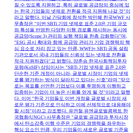
질 수 있도록 지원하고, 특히 글로벌 공급망의 중심에 있
는 한국 기업들의 넷제로 전환을 적극 지원해 나갈 것"이
라고 말했다. 이날 간담회에 참석한 박민혜 한국WWF 사
무총장은 "이번 SBTi 기업 넷제로 표준 2.0은 기업 규모
와 특성을 반영한 다양한 이행 경로를 제시하는 동시에
공급망(Scope 3) 관리와 실행 책임을 한층 강화했다"며,
"ESG 공시 확대와 함께 공급망 관리가 기업 경쟁력의 핵
심 요소로 자리 잡고 있는 만큼, WWF는 SBTi 공동 설립
기관으로서 국내 기업들의 신뢰성 있는 넷제로 전환을
적극 지원하겠다"고 밝혔다. 양춘승 한국사회책임투자
포럼(KoSIF) 상임이사는 "SBTi 기업 넷제로 표준 2.0은
단순한 기준 개정이 아니라, 글로벌 시장이 기업의 넷제
로를 평가하는 방식이 달라지고 있다는 신호"라며 "앞으
로는 목표를 선언한 기업보다 이를 투명하게 이행하고
입증하는 기업이 더 높은 신뢰를 얻게 될 것"이라고 말했
다. 이어 "한국 기업들도 이번 개정을 글로벌 시장의 새
로운 평가 기준으로 인식하고 이에 선제적으로 대응해야
할 시점"이라고 강조했다. 유연철 유엔글로벌콤팩트 한
국협회(UNGC) 사무총장은 "글로벌 공급망과 투자시장
에서 탄소감축 이행 수준은 기업의 경쟁력을 좌우하는
핵심 요소인 만큼, 우리 기업들이 새로운 글로벌 기준을