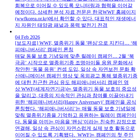
회복으로 이어질 수 있도록 모니터링과 협력을 이어갈
예정이다. 상세한 분석 자료 전문은 한국WWF 홈페이지
(wwfkorea.or.kr)에서 확인할 수 있다. 대표적인 재생에너
지 자원인 태양광 패널과 풍력 발전기 전경
04 Feb 2026
[보도자료] WWF, 멸종위기 동물 '팬심'으로 지킨다… ‘해
피애니버서리' 캠페인 론칭
매달 동물 보호 기념일에 맞춘 릴레이 캠페인… 2월 ‘북
극곰’ 시작으로 멸종위기종 조명아이돌 응원 문화에서
착안한 ‘동물 응원’ 컨셉 도입, 일상 속 자연보전 문화 확
산애니메이션 캠페인 영상 및 옥외광고 통해 멸종위기종
에 대한 친근한 관심 유도 해피애니버서리 캠페인 영
상 WWF(세계자연기금)는 멸종위기 동물 보호의 중요성
을 알리고, 대중의 지속적인 관심과 참여를 이끌어내기
위한 ‘해피애니버서리(Happy Aniversary)’ 캠페인을 공식
론칭했다. ‘해피애니버서리’는 매월 동물 보호 기념일에
맞춰 멸종위기종을 기억하고 응원하는 릴레이 캠페인이
다. 동물을 아끼는 마음을 '팬심’이라는 친숙한 감정으로
연결해, 일상 속 관심이 자연스럽게 실제 보호 활동으로
이어질 수 있도록 기획됐다. WWF는 캠페인의 첫 주인