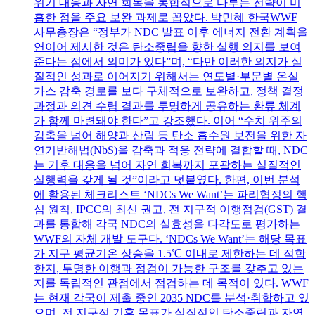
위기 대응과 자연 회복을 통합적으로 다루는 전략이 미
흡한 점을 주요 보완 과제로 꼽았다. 박민혜 한국WWF
사무총장은 “정부가 NDC 발표 이후 에너지 전환 계획을
연이어 제시한 것은 탄소중립을 향한 실행 의지를 보여
준다는 점에서 의미가 있다”며, “다만 이러한 의지가 실
질적인 성과로 이어지기 위해서는 연도별·부문별 온실
가스 감축 경로를 보다 구체적으로 보완하고, 정책 결정
과정과 의견 수렴 결과를 투명하게 공유하는 환류 체계
가 함께 마련돼야 한다”고 강조했다. 이어 “수치 위주의
감축을 넘어 해양과 산림 등 탄소 흡수원 보전을 위한 자
연기반해법(NbS)을 감축과 적응 전략에 결합할 때, NDC
는 기후 대응을 넘어 자연 회복까지 포괄하는 실질적인
실행력을 갖게 될 것”이라고 덧붙였다. 한편, 이번 분석
에 활용된 체크리스트 ‘NDCs We Want’는 파리협정의 핵
심 원칙, IPCC의 최신 권고, 전 지구적 이행점검(GST) 결
과를 통합해 각국 NDC의 실효성을 다각도로 평가하는
WWF의 자체 개발 도구다. ‘NDCs We Want’는 해당 목표
가 지구 평균기온 상승을 1.5℃ 이내로 제한하는 데 적합
한지, 투명한 이행과 점검이 가능한 구조를 갖추고 있는
지를 독립적인 관점에서 점검하는 데 목적이 있다. WWF
는 현재 각국이 제출 중인 2035 NDC를 분석·취합하고 있
으며, 전 지구적 기후 목표가 실질적인 탄소중립과 자연