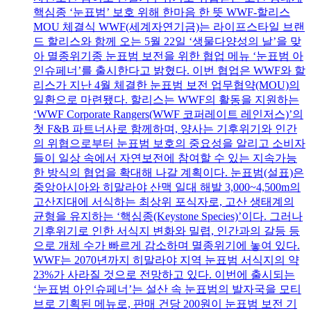
핵심종 ‘눈표범’ 보호 위해 한마음 한 뜻 WWF-할리스
MOU 체결식 WWF(세계자연기금)는 라이프스타일 브랜
드 할리스와 함께 오는 5월 22일 ‘생물다양성의 날’을 맞
아 멸종위기종 눈표범 보전을 위한 협업 메뉴 ‘눈표범 아
인슈페너’를 출시한다고 밝혔다. 이번 협업은 WWF와 할
리스가 지난 4월 체결한 눈표범 보전 업무협약(MOU)의
일환으로 마련됐다. 할리스는 WWF의 활동을 지원하는
‘WWF Corporate Rangers(WWF 코퍼레이트 레인저스)’의
첫 F&B 파트너사로 함께하며, 양사는 기후위기와 인간
의 위협으로부터 눈표범 보호의 중요성을 알리고 소비자
들이 일상 속에서 자연보전에 참여할 수 있는 지속가능
한 방식의 협업을 확대해 나갈 계획이다. 눈표범(설표)은
중앙아시아와 히말라야 산맥 일대 해발 3,000~4,500m의
고산지대에 서식하는 최상위 포식자로, 고산 생태계의
균형을 유지하는 ‘핵심종(Keystone Species)’이다. 그러나
기후위기로 인한 서식지 변화와 밀렵, 인간과의 갈등 등
으로 개체 수가 빠르게 감소하며 멸종위기에 놓여 있다.
WWF는 2070년까지 히말라야 지역 눈표범 서식지의 약
23%가 사라질 것으로 전망하고 있다. 이번에 출시되는
‘눈표범 아인슈페너’는 설산 속 눈표범의 발자국을 모티
브로 기획된 메뉴로, 판매 건당 200원이 눈표범 보전 기