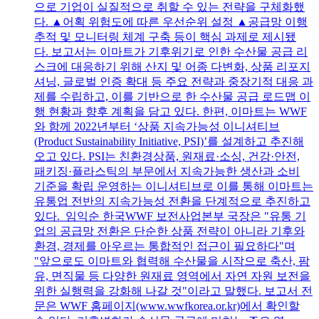
으로 기업이 실질적으로 취할 수 있는 전략을 구체화했
다. ▲어획 위험도에 따른 우선순위 설정 ▲공급망 이행
추적 및 모니터링 체계 구축 등이 핵심 과제로 제시됐
다. 보고서는 이마트가 기후위기로 인한 수산물 공급 리
스크에 대응하기 위해 산지 및 어종 다변화, 상품 리포지
셔닝, 글로벌 인증 확대 등 주요 전략과 중장기적 대응 과
제를 수립하고, 이를 기반으로 한 수산물 공급 로드맵 이
행 현황과 향후 계획을 담고 있다. 한편, 이마트는 WWF
와 함께 2022년부터 ‘상품 지속가능성 이니셔티브
(Product Sustainability Initiative, PSI)’를 설계하고 추진해
오고 있다. PSI는 친환경상품, 원재료·소싱, 건강·안전,
패키징·플라스틱의 부문에서 지속가능한 생산과 소비
기준을 확립 운영하는 이니셔티브로 이를 통해 이마트는
유통업 전반의 지속가능성 전환을 단계적으로 추진하고
있다. 임익순 한국WWF 보전사업본부 국장은 "유통 기
업의 공급망 전환은 단순한 상품 전략이 아니라 기후와
환경, 경제를 아우르는 통합적인 접근이 필요하다"며
"앞으로도 이마트와 협력해 수산물을 시작으로 축산, 팜
유, 면직물 등 다양한 원재료 영역에서 자연 자원 보전을
위한 실행력을 강화해 나갈 것"이라고 말했다. 보고서 전
문은 WWF 홈페이지(www.wwfkorea.or.kr)에서 확인할