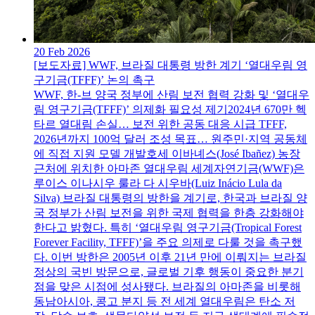
20 Feb 2026
[보도자료] WWF, 브라질 대통령 방한 계기 ‘열대우림 영
구기금(TFFF)’ 논의 촉구
WWF, 한-브 양국 정부에 산림 보전 협력 강화 및 ‘열대우
림 영구기금(TFFF)’ 의제화 필요성 제기2024년 670만 헥
타르 열대림 손실… 보전 위한 공동 대응 시급 TFFF,
2026년까지 100억 달러 조성 목표… 원주민·지역 공동체
에 직접 지원 모델 개발호세 이바녜스(José Ibañez) 농장
근처에 위치한 아마존 열대우림 세계자연기금(WWF)은
루이스 이나시우 룰라 다 시우바(Luiz Inácio Lula da
Silva) 브라질 대통령의 방한을 계기로, 한국과 브라질 양
국 정부가 산림 보전을 위한 국제 협력을 한층 강화해야
한다고 밝혔다. 특히 ‘열대우림 영구기금(Tropical Forest
Forever Facility, TFFF)’을 주요 의제로 다룰 것을 촉구했
다. 이번 방한은 2005년 이후 21년 만에 이뤄지는 브라질
정상의 국빈 방문으로, 글로벌 기후 행동이 중요한 분기
점을 맞은 시점에 성사됐다. 브라질의 아마존을 비롯해
동남아시아, 콩고 분지 등 전 세계 열대우림은 탄소 저