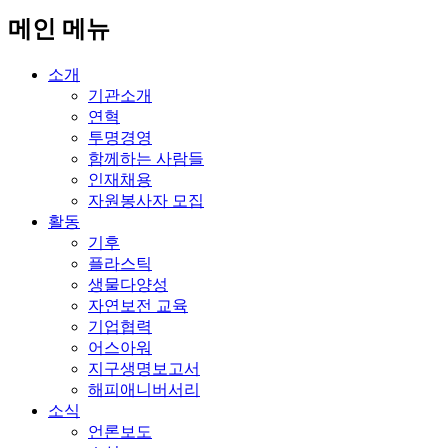
메인 메뉴
소개
기관소개
연혁
투명경영
함께하는 사람들
인재채용
자원봉사자 모집
활동
기후
플라스틱
생물다양성
자연보전 교육
기업협력
어스아워
지구생명보고서
해피애니버서리
소식
언론보도