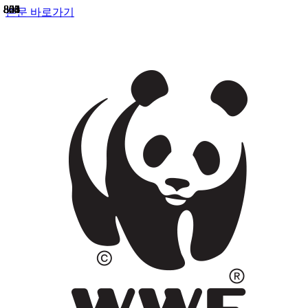
858
855
841
823
803
800
805
804
본문 바로가기