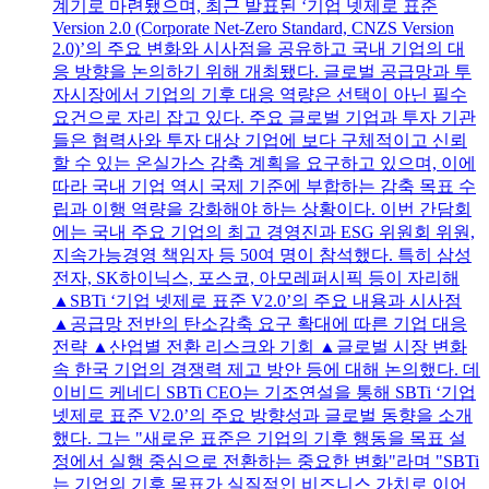
계기로 마련됐으며, 최근 발표된 ‘기업 넷제로 표준
Version 2.0 (Corporate Net-Zero Standard, CNZS Version
2.0)’의 주요 변화와 시사점을 공유하고 국내 기업의 대
응 방향을 논의하기 위해 개최됐다. 글로벌 공급망과 투
자시장에서 기업의 기후 대응 역량은 선택이 아닌 필수
요건으로 자리 잡고 있다. 주요 글로벌 기업과 투자 기관
들은 협력사와 투자 대상 기업에 보다 구체적이고 신뢰
할 수 있는 온실가스 감축 계획을 요구하고 있으며, 이에
따라 국내 기업 역시 국제 기준에 부합하는 감축 목표 수
립과 이행 역량을 강화해야 하는 상황이다. 이번 간담회
에는 국내 주요 기업의 최고 경영진과 ESG 위원회 위원,
지속가능경영 책임자 등 50여 명이 참석했다. 특히 삼성
전자, SK하이닉스, 포스코, 아모레퍼시픽 등이 자리해
▲SBTi ‘기업 넷제로 표준 V2.0’의 주요 내용과 시사점
▲공급망 전반의 탄소감축 요구 확대에 따른 기업 대응
전략 ▲산업별 전환 리스크와 기회 ▲글로벌 시장 변화
속 한국 기업의 경쟁력 제고 방안 등에 대해 논의했다. 데
이비드 케네디 SBTi CEO는 기조연설을 통해 SBTi ‘기업
넷제로 표준 V2.0’의 주요 방향성과 글로벌 동향을 소개
했다. 그는 "새로운 표준은 기업의 기후 행동을 목표 설
정에서 실행 중심으로 전환하는 중요한 변화"라며 "SBTi
는 기업의 기후 목표가 실질적인 비즈니스 가치로 이어