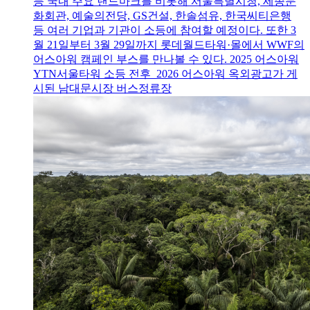
등 국내 주요 랜드마크를 비롯해 서울특별시청, 세종문
화회관, 예술의전당, GS건설, 한솔섬유, 한국씨티은행
등 여러 기업과 기관이 소등에 참여할 예정이다. 또한 3
월 21일부터 3월 29일까지 롯데월드타워·몰에서 WWF의
어스아워 캠페인 부스를 만나볼 수 있다. 2025 어스아워
YTN서울타워 소등 전후 2026 어스아워 옥외광고가 게
시된 남대문시장 버스정류장