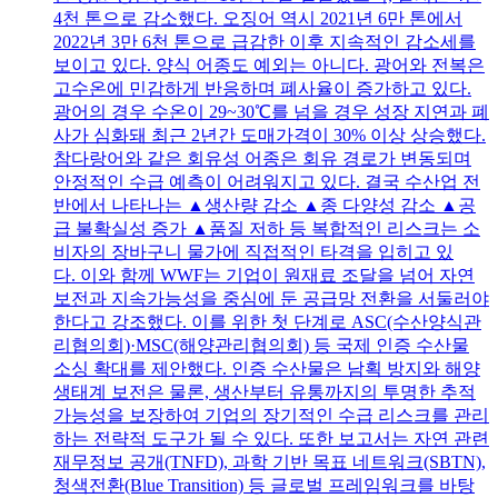
4천 톤으로 감소했다. 오징어 역시 2021년 6만 톤에서
2022년 3만 6천 톤으로 급감한 이후 지속적인 감소세를
보이고 있다. 양식 어종도 예외는 아니다. 광어와 전복은
고수온에 민감하게 반응하며 폐사율이 증가하고 있다.
광어의 경우 수온이 29~30℃를 넘을 경우 성장 지연과 폐
사가 심화돼 최근 2년간 도매가격이 30% 이상 상승했다.
참다랑어와 같은 회유성 어종은 회유 경로가 변동되며
안정적인 수급 예측이 어려워지고 있다. 결국 수산업 전
반에서 나타나는 ▲생산량 감소 ▲종 다양성 감소 ▲공
급 불확실성 증가 ▲품질 저하 등 복합적인 리스크는 소
비자의 장바구니 물가에 직접적인 타격을 입히고 있
다. 이와 함께 WWF는 기업이 원재료 조달을 넘어 자연
보전과 지속가능성을 중심에 둔 공급망 전환을 서둘러야
한다고 강조했다. 이를 위한 첫 단계로 ASC(수산양식관
리협의회)·MSC(해양관리협의회) 등 국제 인증 수산물
소싱 확대를 제안했다. 인증 수산물은 남획 방지와 해양
생태계 보전은 물론, 생산부터 유통까지의 투명한 추적
가능성을 보장하여 기업의 장기적인 수급 리스크를 관리
하는 전략적 도구가 될 수 있다. 또한 보고서는 자연 관련
재무정보 공개(TNFD), 과학 기반 목표 네트워크(SBTN),
청색전환(Blue Transition) 등 글로벌 프레임워크를 바탕