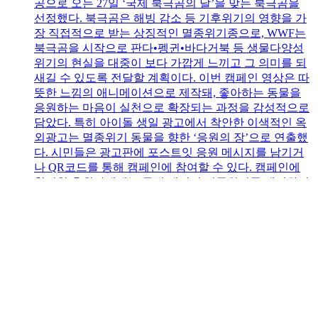
공으로 오는 27일 ‘국제 북극곰의 날’을 맞는 북극곰을
선정했다. 북극곰은 해빙 감소 등 기후위기의 영향을 가
장 직접적으로 받는 상징적인 멸종위기종으로, WWF는
북극곰을 시작으로 판다•펭귄•바다거북 등 생물다양성
위기의 현실을 대중이 보다 가깝게 느끼고 그 의미를 되
새길 수 있도록 전달할 계획이다. 이번 캠페인 영상은 따
뜻한 느낌의 애니메이션으로 제작돼, 좋아하는 동물을
응원하는 마음이 실천으로 확장되는 과정을 감성적으로
담았다. 특히 아이돌 생일 광고에서 착안한 이색적인 옥
외광고는 멸종위기 동물을 향한 ‘응원의 장’으로 연출했
다. 시민들은 광고판에 포스트잇 응원 메시지를 남기거
나 QR코드를 통해 캠페인에 참여할 수 있다. 캠페인에
참여한 후원자에게는 특별 제작된 멸종위기종 배경화면
과 후원 기간별 감사 굿즈로 엽서, 팔찌, 에코백 등이 제
공된다. 조성된 후원금은 멸종위기 동물의 서식지 보전,
이동 경로 복원, 불법 거래 단속 등 WWF가 전개하는 생
물다양성 보전 사업에 사용될 예정이다. WWF 관계자는
“동물을 사랑하는 우리 모두가 각자의 소중한 ‘팬심’을
아낌없이 꺼내 놓고 함께 응원할 수 있는 장을 만들고 싶
었다”며 “이러한 마음과 정성이 멸종위기종에게 온전히
전달될 수 있도록 WWF는 현장 보전 활동을 충실히 이어
갈 것”이라고 덧붙였다. 한편, ‘해피애니버서리’ 캠페인