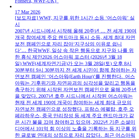
Fonseca, WWF-UK)
17 Mar 2026
[보도자료] WWF, 지구를 위한 1시간 소등 ‘어스아워’ 실
시
2007년 시드니에서 시작해 올해 20주년 … 전 세계 190여
개국 참여세계 주요 랜드마크 동시 소등, 세계 최대 자연
보전 캠페인으로 자리 잡아‘지구상의 이유로 쉽니
다’… 한국WWF, 일상 속 작은 행동으로 지구와 나를 위
한 휴식 제안2026 어스아워 포스터 (2026년 3월 18
일) WWF(세계자연기금)가 오는 3월 28일(토) 오후 8시
30분부터 9시 30분까지 전 세계 시민이 함께 참여하는 자
연보전 캠페인 ‘어스아워(Earth Hour)’를 진행한다. 어스
아워는 기후위기와 자연파괴의 심각성을 알리고 행동을
촉구하기 위해 시작된 자연보전 캠페인으로 올해 20주년
을 맞았다. 2007년 호주 시드니에서 시작된 어스아워는
현재 전 세계 190여 개국이 참여하는 세계 최대 규모의
자연보전 캠페인으로 성장했다. 프랑스 에펠탑, 호주 오
페라하우스, 중국 만리장성 등 세계 주요 랜드마크가 같
은 시간 불을 끄며 참여하고 있으며, 2022년 기준 소셜미
디어에서 101억 회 이상의 노출을 기록하는 등 지구를 위
한 글로벌 연대의 상징으로 자리 잡았다. 최근 어스아워