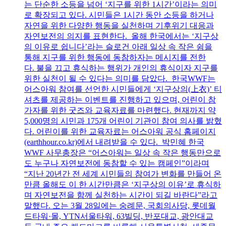
는 단순한 소등을 넘어 ‘지구를 위한 1시간’이라는 의미
로 확장되고 있다. 시민들은 1시간 동안 소등을 하거나
자연을 위한 다양한 행동을 실천하며 기후위기 대응과
자연보전의 의지를 표현한다. 올해 한국에서는 ‘지구상
의 이유로 쉽니다’라는 슬로건 아래 일상 속 작은 쉼을
통해 지구를 위한 행동에 동참하자는 메시지를 전한
다. 불을 끄고 휴식하는 행위가 개인의 휴식이자 지구를
위한 실천이 될 수 있다는 의미를 담았다. 한국WWF는
어스아워 참여를 선언한 시민들에게 ‘지구상의(上衣)’ 티
셔츠를 제공하는 이벤트를 진행하고 있으며, 어린이 참
가자를 위한 굿즈와 교육자료를 마련했다. 현재까지 약
5,000명의 시민과 175개 어린이 기관이 참여 의사를 밝혔
다. 어린이를 위한 교육자료는 어스아워 공식 홈페이지
(earthhour.co.kr)에서 내려받을 수 있다. 박민혜 한국
WWF 사무총장은 “어스아워는 일상 속 작은 행동만으로
도 누구나 자연보전에 동참할 수 있는 캠페인”이라며
“지난 20년간 전 세계 시민들의 참여가 변화를 만들어 온
만큼 올해도 이 한 시간만큼은 ‘지구상의 이유’로 휴식하
며 자연보전을 함께 실천하는 시간이 되길 바란다”라고
말했다. 오는 3월 28일에는 숭례문, 국회의사당, 롯데월
드타워·몰, YTN서울타워, 63빌딩, 반포대교, 광안대교