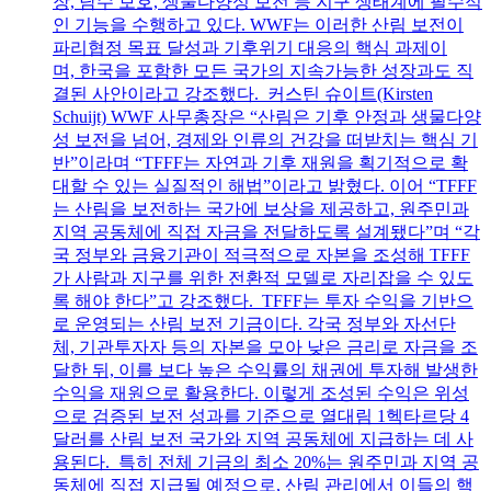
장, 담수 보호, 생물다양성 보전 등 지구 생태계에 필수적
인 기능을 수행하고 있다. WWF는 이러한 산림 보전이
파리협정 목표 달성과 기후위기 대응의 핵심 과제이
며, 한국을 포함한 모든 국가의 지속가능한 성장과도 직
결된 사안이라고 강조했다. 커스틴 슈이트(Kirsten
Schuijt) WWF 사무총장은 “산림은 기후 안정과 생물다양
성 보전을 넘어, 경제와 인류의 건강을 떠받치는 핵심 기
반”이라며 “TFFF는 자연과 기후 재원을 획기적으로 확
대할 수 있는 실질적인 해법”이라고 밝혔다. 이어 “TFFF
는 산림을 보전하는 국가에 보상을 제공하고, 원주민과
지역 공동체에 직접 자금을 전달하도록 설계됐다”며 “각
국 정부와 금융기관이 적극적으로 자본을 조성해 TFFF
가 사람과 지구를 위한 전환적 모델로 자리잡을 수 있도
록 해야 한다”고 강조했다. TFFF는 투자 수익을 기반으
로 운영되는 산림 보전 기금이다. 각국 정부와 자선단
체, 기관투자자 등의 자본을 모아 낮은 금리로 자금을 조
달한 뒤, 이를 보다 높은 수익률의 채권에 투자해 발생한
수익을 재원으로 활용한다. 이렇게 조성된 수익은 위성
으로 검증된 보전 성과를 기준으로 열대림 1헥타르당 4
달러를 산림 보전 국가와 지역 공동체에 지급하는 데 사
용된다. 특히 전체 기금의 최소 20%는 원주민과 지역 공
동체에 직접 지급될 예정으로, 산림 관리에서 이들의 핵