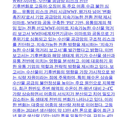
WWF-이마트, 수산물 공급망 리스크 진단
기후변화로 고등어·오징어 등 주요 어종 수급 불안 심
화… 유통업 리스크 관리 시급WWF, 평가자 넘어 '변화
촉진자'로서 기업 공급망의 지속가능한 전환 전략 제시
이마트, WWF와 공동 구축한 ‘PSI’ 기반, 유통업계의 책
임 있는 전환 선도WWF-이마트 지속가능한 수산물 먹거
리 보고서 WWF(세계자연기금)는 이마트와 공동으로 기
후위기로 심화되고 있는 수산물 공급망의 구조적 리스크
를 진단하고, 지속가능한 전환 방향을 제시하는 ‘지속가
능한 수산물 먹거리 보고서’를 발간했다고 밝혔다. 이번
보고서는 기후변화와 해양 생태계 위기가 수산물 생산과
유통 전반에 미치는 영향을 분석하고, 이에 대응하기 위
한 유통 기업의 역할과 전략적 방향을 제시하고 있다. 보
고서는 수산물이 기후변화의 영향을 가장 가시적으로 받
는 식량 자원이라는 점에 주목하며, 특히 해수온 상승을
수산물 공급의 불안정성을 높이는 주요 원인으로 지목했
다. 최근 한반도 주변 해역의 수온이 전·평년 대비 2~4℃
가량 상승하면서 어종의 서식지가 분산되고 치어 밀도가
감소하는 등 생태계 전반의 변화가 나타나고 있다. 이러
한 변화는 대중성 어종의 생산량 저하로 이어졌다. 고등
어류는 2024년 생산량이 약 13만 4천 톤으로 줄어 최근 3
년 평균 생산량 15만~16만 톤을 밑돌았으며, 갈치는 4만