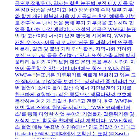
금으로 적립된다. 양사는 향후 눈표범 보전 메시지를 담
은 MD 상품을 선보이고, MD 상품 판매 수익 일부 기부
와 함께 개인 텀블러 사용 시 제공되는 할인 혜택을 기부
로 전환하는 방식 등을 통해 추가 기부금을 조성하며 협
업을 확대해 나갈 예정이다. 조성된 기금은 WWF의 눈표
범 및 고산지대 서식지 보전 활동에 사용된다. WWF는
개체 수 조사, 이동 경로 패턴 연구 등 과학 기반 연구를
비롯해, 밀렵 및 불법 거래 단속 활동, 지역사회 참여형
보전 프로그램 등을 추진하고 있다. 또한 가축 피해 방지
울타리 설치와 지역 보험 제도 운영 등을 통해 사람과 자
연이 공존할 수 있는 기반 마련에도 힘쓰고 있다. 한국
WWF는 “눈표범은 기후위기로 빠르게 변화하고 있는 고
산 생태계의 건강성을 보여주는 상징적인 종”이라며 “이
번 협업이 소비자들이 일상 속에서 자연보전의 가치를
친근하게 경험하고, 작은 행동으로 생물다양성 보호에
동참하는 계기가 되길 바란다”고 전했다. 한편 WWF는
이번 할리스와의 협업을 시작으로, ‘WWF 코퍼레인저
스’를 통해 다양한 산업 분야의 기업들과 멸종위기종 및
서식지 보전 활동을 확대해 나갈 계획이다. WWF-할리
스 협업 메뉴 ‘눈표범 아인슈페너' 인도 히말라야 라다크
(Ladakh) 산맥의 고지대에서 포착된 눈표범 (© Sascha