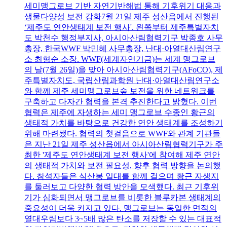
세미맹그로브 기반 자연기반해법 통해 기후위기 대응과
생물다양성 보전 강화7월 21일 제주 성산읍에서 진행된
‘제주도 연안생태계 보전 행사'. 왼쪽부터 제주특별자치
도 박천수 행정부지사, 아시아산림협력기구 박종호 사무
총장, 한국WWF 박민혜 사무총장, 난대·아열대산림연구
소 최형순 소장. WWF(세계자연기금)는 세계 맹그로브
의 날(7월 26일)을 맞아 아시아산림협력기구(AFoCO), 제
주특별자치도, 국립산림과학원 난대·아열대산림연구소
와 함께 제주 세미맹그로브숲 보전을 위한 네트워크를
구축하고 다자간 협력을 본격 추진한다고 밝혔다. 이번
협력은 제주에 자생하는 세미 맹그로브 수종인 황근의
생태적 가치를 바탕으로 건강한 연안 생태계를 조성하기
위해 마련됐다. 협력의 첫걸음으로 WWF와 관계 기관들
은 지난 21일 제주 성산읍에서 아시아산림협력기구가 주
최한 '제주도 연안생태계 보전 행사'에 참여해 제주 연안
의 생태적 가치와 보전 필요성, 향후 협력 방향을 논의했
다. 참석자들은 식산봉 일대를 함께 걸으며 황근 자생지
를 둘러보고 다양한 협력 방안을 모색했다. 최근 기후위
기가 심화되면서 맹그로브를 비롯한 블루카본 생태계의
중요성이 더욱 커지고 있다. 맹그로브는 동일한 면적의
열대우림보다 3~5배 많은 탄소를 저장할 수 있는 대표적