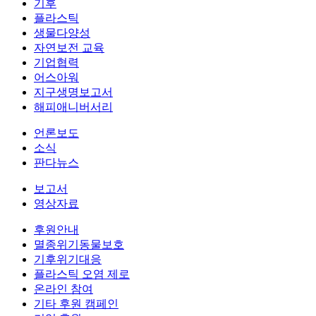
기후
플라스틱
생물다양성
자연보전 교육
기업협력
어스아워
지구생명보고서
해피애니버서리
언론보도
소식
판다뉴스
보고서
영상자료
후원안내
멸종위기동물보호
기후위기대응
플라스틱 오염 제로
온라인 참여
기타 후원 캠페인