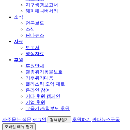
지구생명보고서
해피애니버서리
소식
언론보도
소식
판다뉴스
자료
보고서
영상자료
후원
후원안내
멸종위기동물보호
기후위기대응
플라스틱 오염 제로
온라인 참여
기타 후원 캠페인
기업 후원
교육기관/학부모 후원
자주묻는 질문
로그인
후원하기
판다뉴스구독
검색창열기
모바일 메뉴 열기