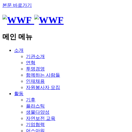
본문 바로가기
메인 메뉴
소개
기관소개
연혁
투명경영
함께하는 사람들
인재채용
자원봉사자 모집
활동
기후
플라스틱
생물다양성
자연보전 교육
기업협력
어스아워