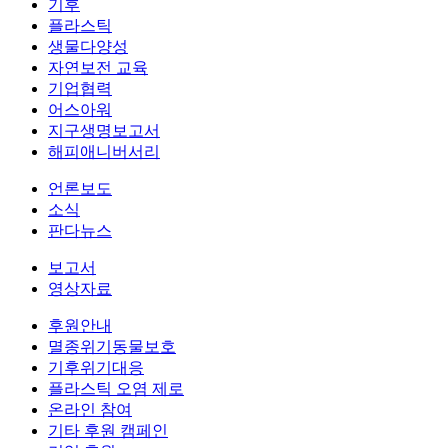
기후
플라스틱
생물다양성
자연보전 교육
기업협력
어스아워
지구생명보고서
해피애니버서리
언론보도
소식
판다뉴스
보고서
영상자료
후원안내
멸종위기동물보호
기후위기대응
플라스틱 오염 제로
온라인 참여
기타 후원 캠페인