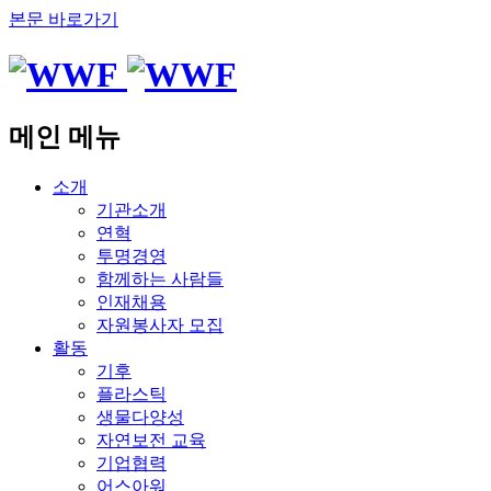
본문 바로가기
메인 메뉴
소개
기관소개
연혁
투명경영
함께하는 사람들
인재채용
자원봉사자 모집
활동
기후
플라스틱
생물다양성
자연보전 교육
기업협력
어스아워