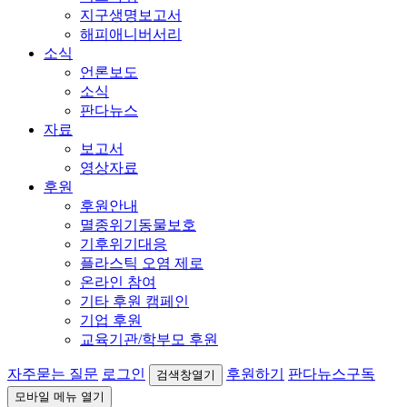
지구생명보고서
해피애니버서리
소식
언론보도
소식
판다뉴스
자료
보고서
영상자료
후원
후원안내
멸종위기동물보호
기후위기대응
플라스틱 오염 제로
온라인 참여
기타 후원 캠페인
기업 후원
교육기관/학부모 후원
자주묻는 질문
로그인
후원하기
판다뉴스구독
검색창열기
모바일 메뉴 열기