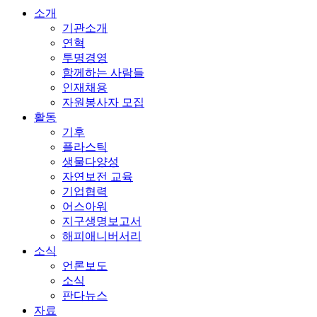
소개
기관소개
연혁
투명경영
함께하는 사람들
인재채용
자원봉사자 모집
활동
기후
플라스틱
생물다양성
자연보전 교육
기업협력
어스아워
지구생명보고서
해피애니버서리
소식
언론보도
소식
판다뉴스
자료