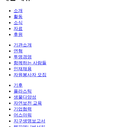
소개
활동
소식
자료
후원
기관소개
연혁
투명경영
함께하는 사람들
인재채용
자원봉사자 모집
기후
플라스틱
생물다양성
자연보전 교육
기업협력
어스아워
지구생명보고서
해피애니버서리