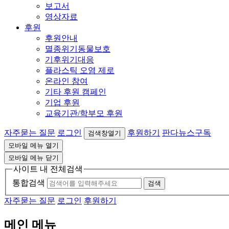
보고서
영상자료
후원
후원안내
멸종위기동물보호
기후위기대응
플라스틱 오염 제로
온라인 참여
기타 후원 캠페인
기업 후원
교육기관/학부모 후원
자주묻는 질문
로그인
후원하기
판다뉴스구독
검색창열기
모바일 메뉴 열기
모바일 메뉴 닫기
사이트 내 전체검색
통합검색
검색
자주묻는 질문
로그인
후원하기
메인 메뉴