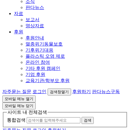
소식
판다뉴스
자료
보고서
영상자료
후원
후원안내
멸종위기동물보호
기후위기대응
플라스틱 오염 제로
온라인 참여
기타 후원 캠페인
기업 후원
교육기관/학부모 후원
자주묻는 질문
로그인
후원하기
판다뉴스구독
검색창열기
모바일 메뉴 열기
모바일 메뉴 닫기
사이트 내 전체검색
통합검색
검색