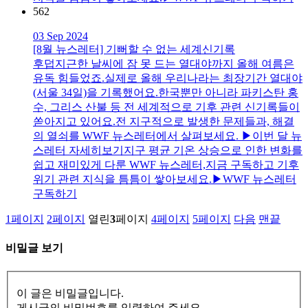
562
03 Sep 2024
[8월 뉴스레터] 기뻐할 수 없는 세계신기록
후덥지근한 날씨에 잠 못 드는 열대야까지 올해 여름은
유독 힘들었죠.실제로 올해 우리나라는 최장기간 열대야
(서울 34일)을 기록했어요.한국뿐만 아니라 파키스탄 홍
수, 그리스 산불 등 전 세계적으로 기후 관련 신기록들이
쏟아지고 있어요.전 지구적으로 발생한 문제들과, 해결
의 열쇠를 WWF 뉴스레터에서 살펴보세요. ▶이번 달 뉴
스레터 자세히보기지구 평균 기온 상승으로 인한 변화를
쉽고 재미있게 다룬 WWF 뉴스레터,지금 구독하고 기후
위기 관련 지식을 틈틈이 쌓아보세요.▶WWF 뉴스레터
구독하기
1
페이지
2
페이지
열린
3
페이지
4
페이지
5
페이지
다음
맨끝
비밀글 보기
이 글은 비밀글입니다.
게시글의 비밀번호를 입력하여 주세요.