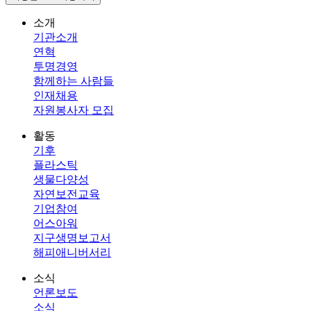
소개
기관소개
연혁
투명경영
함께하는 사람들
인재채용
자원봉사자 모집
활동
기후
플라스틱
생물다양성
자연보전교육
기업참여
어스아워
지구생명보고서
해피애니버서리
소식
언론보도
소식