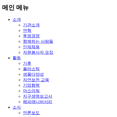
메인 메뉴
소개
기관소개
연혁
투명경영
함께하는 사람들
인재채용
자원봉사자 모집
활동
기후
플라스틱
생물다양성
자연보전 교육
기업협력
어스아워
지구생명보고서
해피애니버서리
소식
언론보도