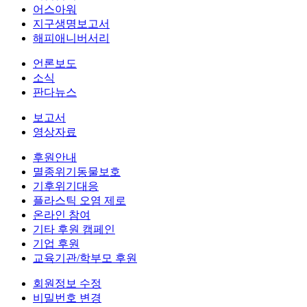
어스아워
지구생명보고서
해피애니버서리
언론보도
소식
판다뉴스
보고서
영상자료
후원안내
멸종위기동물보호
기후위기대응
플라스틱 오염 제로
온라인 참여
기타 후원 캠페인
기업 후원
교육기관/학부모 후원
회원정보 수정
비밀번호 변경