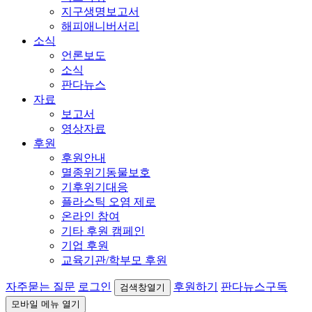
지구생명보고서
해피애니버서리
소식
언론보도
소식
판다뉴스
자료
보고서
영상자료
후원
후원안내
멸종위기동물보호
기후위기대응
플라스틱 오염 제로
온라인 참여
기타 후원 캠페인
기업 후원
교육기관/학부모 후원
자주묻는 질문
로그인
후원하기
판다뉴스구독
검색창열기
모바일 메뉴 열기