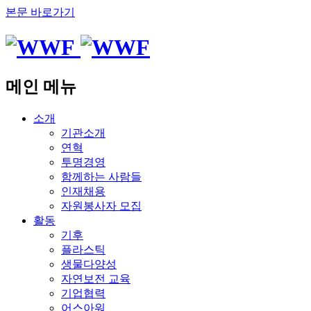
본문 바로가기
메인 메뉴
소개
기관소개
연혁
투명경영
함께하는 사람들
인재채용
자원봉사자 모집
활동
기후
플라스틱
생물다양성
자연보전 교육
기업협력
어스아워