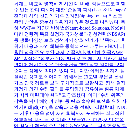
체계는 비교적 명확히 제시된 데 비해, 적응으로도 피할
수 없는 잔여 피해에 대한 ‘손실과 피해(Loss & Damage)’
전략과 해양·산림의 기후 임계점(tipping points) 리스크
관리 방안은 충분히 다뤄지지 않은 것으로 나타났다. 특
히 WWF는 자연기반해법(Nature-based Solutions, NbS)에
대한 정량적 목표 설정과 국가생물다양성전략(NBSAP)
등 생물다양성 보호 정책과의 상호 연계가 부족해, 기후
위기 대응과 자연 회복을 통합적으로 다루는 전략이 미
흡한 점을 주요 보완 과제로 꼽았다. 박민혜 한국WWF
사무총장은 “정부가 NDC 발표 이후 에너지 전환 계획을
연이어 제시한 것은 탄소중립을 향한 실행 의지를 보여
준다는 점에서 의미가 있다”며, “다만 이러한 의지가 실
질적인 성과로 이어지기 위해서는 연도별·부문별 온실
가스 감축 경로를 보다 구체적으로 보완하고, 정책 결정
과정과 의견 수렴 결과를 투명하게 공유하는 환류 체계
가 함께 마련돼야 한다”고 강조했다. 이어 “수치 위주의
감축을 넘어 해양과 산림 등 탄소 흡수원 보전을 위한 자
연기반해법(NbS)을 감축과 적응 전략에 결합할 때, NDC
는 기후 대응을 넘어 자연 회복까지 포괄하는 실질적인
실행력을 갖게 될 것”이라고 덧붙였다. 한편, 이번 분석
에 활용된 체크리스트 ‘NDCs We Want’는 파리협정의 핵