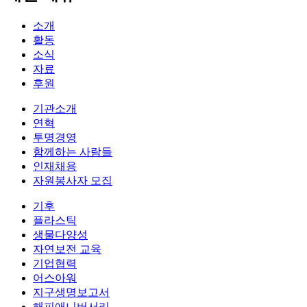
소개
활동
소식
자료
후원
기관소개
연혁
투명경영
함께하는 사람들
인재채용
자원봉사자 모집
기후
플라스틱
생물다양성
자연보전 교육
기업협력
어스아워
지구생명보고서
해피애니버서리