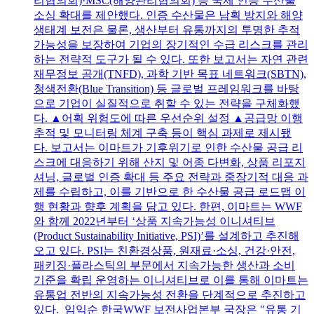
리협의회)·MSC(해양관리협의회) 등 국제 인증 수산물
소싱 확대를 제안했다. 인증 수산물은 남획 방지와 해양
생태계 보전은 물론, 생산부터 유통까지의 투명한 추적
가능성을 보장하여 기업의 장기적인 수급 리스크를 관리
하는 전략적 도구가 될 수 있다. 또한 보고서는 자연 관련
재무정보 공개(TNFD), 과학 기반 목표 네트워크(SBTN),
청색전환(Blue Transition) 등 글로벌 프레임워크를 바탕
으로 기업이 실질적으로 취할 수 있는 전략을 구체화했
다. ▲어획 위험도에 따른 우선순위 설정 ▲공급망 이행
추적 및 모니터링 체계 구축 등이 핵심 과제로 제시됐
다. 보고서는 이마트가 기후위기로 인한 수산물 공급 리
스크에 대응하기 위해 산지 및 어종 다변화, 상품 리포지
셔닝, 글로벌 인증 확대 등 주요 전략과 중장기적 대응 과
제를 수립하고, 이를 기반으로 한 수산물 공급 로드맵 이
행 현황과 향후 계획을 담고 있다. 한편, 이마트는 WWF
와 함께 2022년부터 ‘상품 지속가능성 이니셔티브
(Product Sustainability Initiative, PSI)’를 설계하고 추진해
오고 있다. PSI는 친환경상품, 원재료·소싱, 건강·안전,
패키징·플라스틱의 부문에서 지속가능한 생산과 소비
기준을 확립 운영하는 이니셔티브로 이를 통해 이마트는
유통업 전반의 지속가능성 전환을 단계적으로 추진하고
있다. 임익순 한국WWF 보전사업본부 국장은 "유통 기