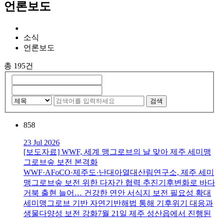
언론보도
소식
언론보도
총 195건
검색
858
23 Jul 2026
[보도자료] WWF, 세계 맹그로브의 날 맞아 제주 세미맹
그로브숲 보전 본격화
WWF·AFoCO·제주도·난대아열대산림연구소, 제주 세미
맹그로브숲 보전 위한 다자간 협력 추진기후변화로 바다
거북 출현 늘어… 건강한 연안 서식지 보전 필요성 확대
세미맹그로브 기반 자연기반해법 통해 기후위기 대응과
생물다양성 보전 강화7월 21일 제주 성산읍에서 진행된