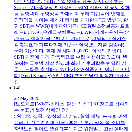
다"고 말하며, "SBTi 기업 넷제로 표준 2.0이 강조하는
Scope 1·2 배출량의 체계적인 관리와 전환계획 공시 강화
등 실행력과 투명성을 확대하여 우리 기업들이 넷제로
경쟁력을 높이는 계기가 되기를 기대한다"고 밝혔다. 한
편 SBTi는 WWF(세계자연기금), CDP(탄소정보공개프로
젝트), UNGC(유엔글로벌콤팩트), WRI(세계자원연구소)
가 공동 설립한 글로벌 이니셔티브로, 기업의 온실가스
감축목표가 기후과학에 기반해 설정됐는지를 검증하는
국제 기준이다. 현재 전 세계 13,000개 이상의 기업이
SBTi 기준에 따라 감축목표를 수립∙이행하고 있으며, 변
화하는 글로벌 시장 환경과 최신 기후과학을 반영한 기
준 고도화를 추진하고 있다.기조연설중인 데이비드 케네
디(David Kennedy) SBTi CEO 조찬간담회 참석자 단체사
진
841
22 May 2026
[보도자료] WWF-할리스, 일상 속 커피 한 잔으로 참여하
는 눈표범 보전 캠페인 전개
5월 22일 생물다양성의 날 기념, 협업 메뉴 ‘눈표범 아인
슈페너’ 선보여판매 건당 200원 기부… 일상 속 소비를
자연보전 참여로 연결기후위기로 위협받는 고산 생태계