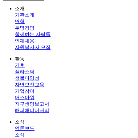
소개
기관소개
연혁
투명경영
함께하는 사람들
인재채용
자원봉사자 모집
활동
기후
플라스틱
생물다양성
자연보전교육
기업참여
어스아워
지구생명보고서
해피애니버서리
소식
언론보도
소식