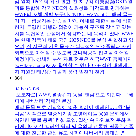
심 원칙, IPCC의 최신 권고, 전 지구적 이행점검(GST) 결
과를 통합해 각국 NDC의 실효성을 다각도로 평가하는
WWF의 자체 개발 도구다. ‘NDCs We Want’는 해당 목표
가 지구 평균기온 상승을 1.5℃ 이내로 제한하는 데 적합
한지, 투명한 이행과 점검이 가능한 구조를 갖추고 있는
지를 독립적인 관점에서 점검하는 데 목적이 있다. WWF
는 현재 각국이 제출 중인 2035 NDC를 분석·취합하고 있
으며, 전 지구적 기후 목표가 실질적인 탄소중립과 자연
회복으로 이어질 수 있도록 모니터링과 협력을 이어갈
예정이다. 상세한 분석 자료 전문은 한국WWF 홈페이지
(wwfkorea.or.kr)에서 확인할 수 있다. 대표적인 재생에너
지 자원인 태양광 패널과 풍력 발전기 전경
804
04 Feb 2026
[보도자료] WWF, 멸종위기 동물 '팬심'으로 지킨다… ‘해
피애니버서리' 캠페인 론칭
매달 동물 보호 기념일에 맞춘 릴레이 캠페인… 2월 ‘북
극곰’ 시작으로 멸종위기종 조명아이돌 응원 문화에서
착안한 ‘동물 응원’ 컨셉 도입, 일상 속 자연보전 문화 확
산애니메이션 캠페인 영상 및 옥외광고 통해 멸종위기종
에 대한 친근한 관심 유도 해피애니버서리 캠페인 영