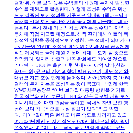
달한 뒤, 이를 보다 높은 수익률의 채권에 투자해 발생한
수익을 재원으로 활용한다. 이렇게 조성된 수익은 위성
으로 검증된 보전 성과를 기준으로 열대림 1헥타르당 4
달러를 산림 보전 국가와 지역 공동체에 지급하는 데 사
용된다. 특히 전체 기금의 최소 20%는 원주민과 지역 공
동체에 직접 지급될 예정으로, 산림 관리에서 이들의 핵
심적인 역할을 공식적으로 인정한다는 점에서 의미가 크
다. 기금이 완전히 조성될 경우, 원주민과 지역 공동체에
직접 제공되는 국제 재원 가운데 최대 규모가 될 것으로
전망되며, 일자리 창출과 빈곤 완화에도 기여할 것으로
기대된다. TFFF는 출범 이후 현재까지 67억 달러(한화
약 9조 원) 규모의 기여 의향이 발표됐으며, 제도 설계와
대규모 자본 조성 단계에 들어섰다. 2026년까지 총 100억
달러의 투자 자본을 조성하는 것이 목표다. 박민혜 한국
WWF 사무총장은 “이번 브라질 대통령 방한을 계기로
한국 정부와 민간 부문이 TFFF와 같은 글로벌 산림 보전
이니셔티브에 대한 관심을 높이고, 국내외 자연 보전 행
동에 보다 적극적으로 나설 필요가 있다”라고 밝혔
다. 이어 “열대림은 현재도 빠른 속도로 사라지고 있으
며, 2024년에만 전 세계적으로 670만 헥타르의 원시림이
손실됐다”며 “이는 베트남의 국토 면적에 맞먹는 규모