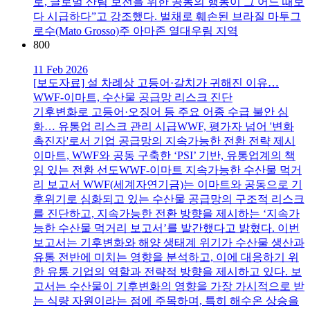
로, 글로벌 산림 보전을 위한 공동의 행동이 그 어느 때보
다 시급하다”고 강조했다. 벌채로 훼손된 브라질 마투그
로수(Mato Grosso)주 아마존 열대우림 지역
800
11 Feb 2026
[보도자료] 설 차례상 고등어·갈치가 귀해진 이유…
WWF-이마트, 수산물 공급망 리스크 진단
기후변화로 고등어·오징어 등 주요 어종 수급 불안 심
화… 유통업 리스크 관리 시급WWF, 평가자 넘어 '변화
촉진자'로서 기업 공급망의 지속가능한 전환 전략 제시
이마트, WWF와 공동 구축한 ‘PSI’ 기반, 유통업계의 책
임 있는 전환 선도WWF-이마트 지속가능한 수산물 먹거
리 보고서 WWF(세계자연기금)는 이마트와 공동으로 기
후위기로 심화되고 있는 수산물 공급망의 구조적 리스크
를 진단하고, 지속가능한 전환 방향을 제시하는 ‘지속가
능한 수산물 먹거리 보고서’를 발간했다고 밝혔다. 이번
보고서는 기후변화와 해양 생태계 위기가 수산물 생산과
유통 전반에 미치는 영향을 분석하고, 이에 대응하기 위
한 유통 기업의 역할과 전략적 방향을 제시하고 있다. 보
고서는 수산물이 기후변화의 영향을 가장 가시적으로 받
는 식량 자원이라는 점에 주목하며, 특히 해수온 상승을