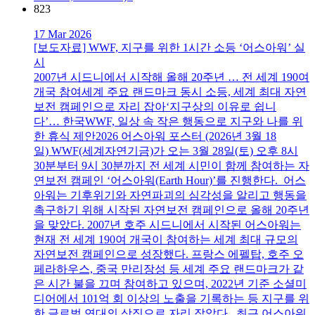
823
17 Mar 2026
[보도자료] WWF, 지구를 위한 1시간 소등 ‘어스아워’ 실
시
2007년 시드니에서 시작해 올해 20주년 … 전 세계 190여
개국 참여세계 주요 랜드마크 동시 소등, 세계 최대 자연
보전 캠페인으로 자리 잡아‘지구상의 이유로 쉽니
다’… 한국WWF, 일상 속 작은 행동으로 지구와 나를 위
한 휴식 제안2026 어스아워 포스터 (2026년 3월 18
일) WWF(세계자연기금)가 오는 3월 28일(토) 오후 8시
30분부터 9시 30분까지 전 세계 시민이 함께 참여하는 자
연보전 캠페인 ‘어스아워(Earth Hour)’를 진행한다. 어스
아워는 기후위기와 자연파괴의 심각성을 알리고 행동을
촉구하기 위해 시작된 자연보전 캠페인으로 올해 20주년
을 맞았다. 2007년 호주 시드니에서 시작된 어스아워는
현재 전 세계 190여 개국이 참여하는 세계 최대 규모의
자연보전 캠페인으로 성장했다. 프랑스 에펠탑, 호주 오
페라하우스, 중국 만리장성 등 세계 주요 랜드마크가 같
은 시간 불을 끄며 참여하고 있으며, 2022년 기준 소셜미
디어에서 101억 회 이상의 노출을 기록하는 등 지구를 위
한 글로벌 연대의 상징으로 자리 잡았다. 최근 어스아워