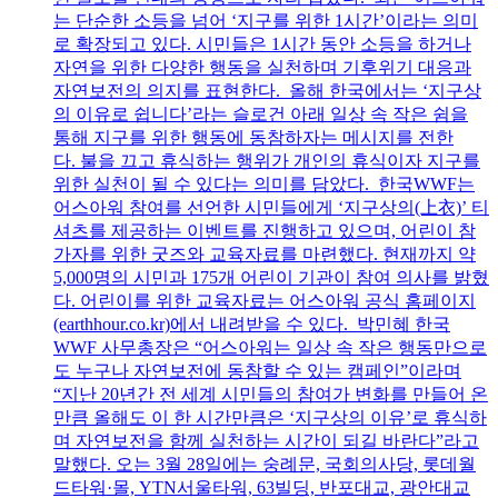
는 단순한 소등을 넘어 ‘지구를 위한 1시간’이라는 의미
로 확장되고 있다. 시민들은 1시간 동안 소등을 하거나
자연을 위한 다양한 행동을 실천하며 기후위기 대응과
자연보전의 의지를 표현한다. 올해 한국에서는 ‘지구상
의 이유로 쉽니다’라는 슬로건 아래 일상 속 작은 쉼을
통해 지구를 위한 행동에 동참하자는 메시지를 전한
다. 불을 끄고 휴식하는 행위가 개인의 휴식이자 지구를
위한 실천이 될 수 있다는 의미를 담았다. 한국WWF는
어스아워 참여를 선언한 시민들에게 ‘지구상의(上衣)’ 티
셔츠를 제공하는 이벤트를 진행하고 있으며, 어린이 참
가자를 위한 굿즈와 교육자료를 마련했다. 현재까지 약
5,000명의 시민과 175개 어린이 기관이 참여 의사를 밝혔
다. 어린이를 위한 교육자료는 어스아워 공식 홈페이지
(earthhour.co.kr)에서 내려받을 수 있다. 박민혜 한국
WWF 사무총장은 “어스아워는 일상 속 작은 행동만으로
도 누구나 자연보전에 동참할 수 있는 캠페인”이라며
“지난 20년간 전 세계 시민들의 참여가 변화를 만들어 온
만큼 올해도 이 한 시간만큼은 ‘지구상의 이유’로 휴식하
며 자연보전을 함께 실천하는 시간이 되길 바란다”라고
말했다. 오는 3월 28일에는 숭례문, 국회의사당, 롯데월
드타워·몰, YTN서울타워, 63빌딩, 반포대교, 광안대교