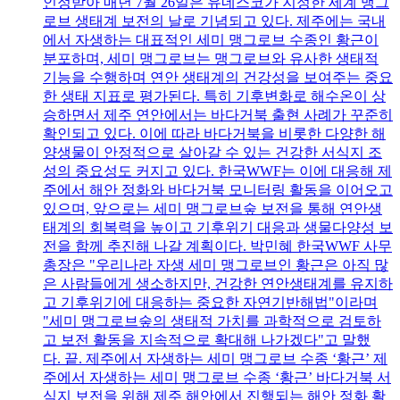
인정받아 매년 7월 26일은 유네스코가 지정한 세계 맹그
로브 생태계 보전의 날로 기념되고 있다. 제주에는 국내
에서 자생하는 대표적인 세미 맹그로브 수종인 황근이
분포하며, 세미 맹그로브는 맹그로브와 유사한 생태적
기능을 수행하며 연안 생태계의 건강성을 보여주는 중요
한 생태 지표로 평가된다. 특히 기후변화로 해수온이 상
승하면서 제주 연안에서는 바다거북 출현 사례가 꾸준히
확인되고 있다. 이에 따라 바다거북을 비롯한 다양한 해
양생물이 안정적으로 살아갈 수 있는 건강한 서식지 조
성의 중요성도 커지고 있다. 한국WWF는 이에 대응해 제
주에서 해안 정화와 바다거북 모니터링 활동을 이어오고
있으며, 앞으로는 세미 맹그로브숲 보전을 통해 연안생
태계의 회복력을 높이고 기후위기 대응과 생물다양성 보
전을 함께 추진해 나갈 계획이다. 박민혜 한국WWF 사무
총장은 "우리나라 자생 세미 맹그로브인 황근은 아직 많
은 사람들에게 생소하지만, 건강한 연안생태계를 유지하
고 기후위기에 대응하는 중요한 자연기반해법"이라며
"세미 맹그로브숲의 생태적 가치를 과학적으로 검토하
고 보전 활동을 지속적으로 확대해 나가겠다"고 말했
다. 끝. 제주에서 자생하는 세미 맹그로브 수종 ‘황근’ 제
주에서 자생하는 세미 맹그로브 수종 ‘황근’ 바다거북 서
식지 보전을 위해 제주 해안에서 진행되는 해안 정화 활