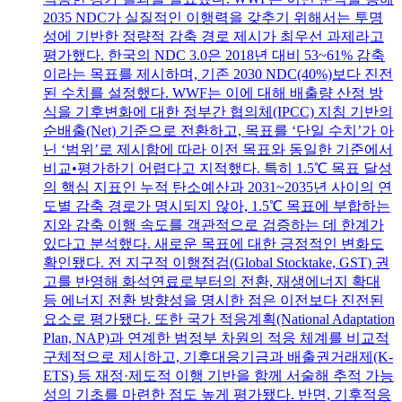
2035 NDC가 실질적인 이행력을 갖추기 위해서는 투명
성에 기반한 정량적 감축 경로 제시가 최우선 과제라고
평가했다. 한국의 NDC 3.0은 2018년 대비 53~61% 감축
이라는 목표를 제시하며, 기존 2030 NDC(40%)보다 진전
된 수치를 설정했다. WWF는 이에 대해 배출량 산정 방
식을 기후변화에 대한 정부간 협의체(IPCC) 지침 기반의
순배출(Net) 기준으로 전환하고, 목표를 ‘단일 수치’가 아
닌 ‘범위’로 제시함에 따라 이전 목표와 동일한 기준에서
비교•평가하기 어렵다고 지적했다. 특히 1.5℃ 목표 달성
의 핵심 지표인 누적 탄소예산과 2031~2035년 사이의 연
도별 감축 경로가 명시되지 않아, 1.5℃ 목표에 부합하는
지와 감축 이행 속도를 객관적으로 검증하는 데 한계가
있다고 분석했다. 새로운 목표에 대한 긍정적인 변화도
확인됐다. 전 지구적 이행점검(Global Stocktake, GST) 권
고를 반영해 화석연료로부터의 전환, 재생에너지 확대
등 에너지 전환 방향성을 명시한 점은 이전보다 진전된
요소로 평가됐다. 또한 국가 적응계획(National Adaptation
Plan, NAP)과 연계한 범정부 차원의 적응 체계를 비교적
구체적으로 제시하고, 기후대응기금과 배출권거래제(K-
ETS) 등 재정·제도적 이행 기반을 함께 서술해 추적 가능
성의 기초를 마련한 점도 높게 평가됐다. 반면, 기후적응