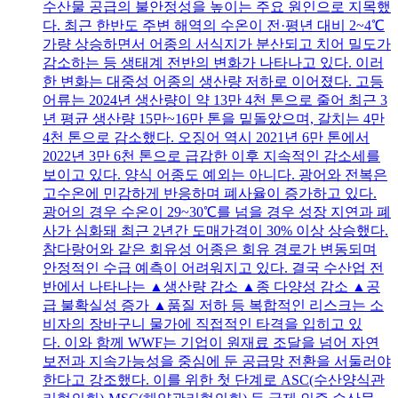
수산물 공급의 불안정성을 높이는 주요 원인으로 지목했
다. 최근 한반도 주변 해역의 수온이 전·평년 대비 2~4℃
가량 상승하면서 어종의 서식지가 분산되고 치어 밀도가
감소하는 등 생태계 전반의 변화가 나타나고 있다. 이러
한 변화는 대중성 어종의 생산량 저하로 이어졌다. 고등
어류는 2024년 생산량이 약 13만 4천 톤으로 줄어 최근 3
년 평균 생산량 15만~16만 톤을 밑돌았으며, 갈치는 4만
4천 톤으로 감소했다. 오징어 역시 2021년 6만 톤에서
2022년 3만 6천 톤으로 급감한 이후 지속적인 감소세를
보이고 있다. 양식 어종도 예외는 아니다. 광어와 전복은
고수온에 민감하게 반응하며 폐사율이 증가하고 있다.
광어의 경우 수온이 29~30℃를 넘을 경우 성장 지연과 폐
사가 심화돼 최근 2년간 도매가격이 30% 이상 상승했다.
참다랑어와 같은 회유성 어종은 회유 경로가 변동되며
안정적인 수급 예측이 어려워지고 있다. 결국 수산업 전
반에서 나타나는 ▲생산량 감소 ▲종 다양성 감소 ▲공
급 불확실성 증가 ▲품질 저하 등 복합적인 리스크는 소
비자의 장바구니 물가에 직접적인 타격을 입히고 있
다. 이와 함께 WWF는 기업이 원재료 조달을 넘어 자연
보전과 지속가능성을 중심에 둔 공급망 전환을 서둘러야
한다고 강조했다. 이를 위한 첫 단계로 ASC(수산양식관