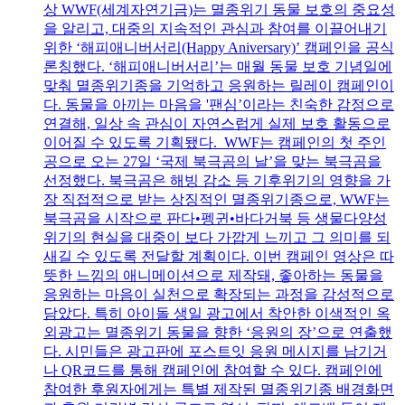
상 WWF(세계자연기금)는 멸종위기 동물 보호의 중요성
을 알리고, 대중의 지속적인 관심과 참여를 이끌어내기
위한 ‘해피애니버서리(Happy Aniversary)’ 캠페인을 공식
론칭했다. ‘해피애니버서리’는 매월 동물 보호 기념일에
맞춰 멸종위기종을 기억하고 응원하는 릴레이 캠페인이
다. 동물을 아끼는 마음을 '팬심’이라는 친숙한 감정으로
연결해, 일상 속 관심이 자연스럽게 실제 보호 활동으로
이어질 수 있도록 기획됐다. WWF는 캠페인의 첫 주인
공으로 오는 27일 ‘국제 북극곰의 날’을 맞는 북극곰을
선정했다. 북극곰은 해빙 감소 등 기후위기의 영향을 가
장 직접적으로 받는 상징적인 멸종위기종으로, WWF는
북극곰을 시작으로 판다•펭귄•바다거북 등 생물다양성
위기의 현실을 대중이 보다 가깝게 느끼고 그 의미를 되
새길 수 있도록 전달할 계획이다. 이번 캠페인 영상은 따
뜻한 느낌의 애니메이션으로 제작돼, 좋아하는 동물을
응원하는 마음이 실천으로 확장되는 과정을 감성적으로
담았다. 특히 아이돌 생일 광고에서 착안한 이색적인 옥
외광고는 멸종위기 동물을 향한 ‘응원의 장’으로 연출했
다. 시민들은 광고판에 포스트잇 응원 메시지를 남기거
나 QR코드를 통해 캠페인에 참여할 수 있다. 캠페인에
참여한 후원자에게는 특별 제작된 멸종위기종 배경화면