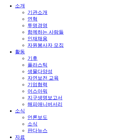
소개
기관소개
연혁
투명경영
함께하는 사람들
인재채용
자원봉사자 모집
활동
기후
플라스틱
생물다양성
자연보전 교육
기업협력
어스아워
지구생명보고서
해피애니버서리
소식
언론보도
소식
판다뉴스
자료