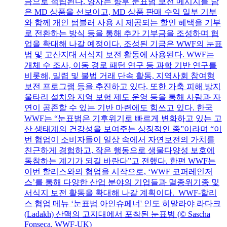
금으로 적립된다. 양사는 향후 눈표범 보전 메시지를 담
은 MD 상품을 선보이고, MD 상품 판매 수익 일부 기부
와 함께 개인 텀블러 사용 시 제공되는 할인 혜택을 기부
로 전환하는 방식 등을 통해 추가 기부금을 조성하며 협
업을 확대해 나갈 예정이다. 조성된 기금은 WWF의 눈표
범 및 고산지대 서식지 보전 활동에 사용된다. WWF는
개체 수 조사, 이동 경로 패턴 연구 등 과학 기반 연구를
비롯해, 밀렵 및 불법 거래 단속 활동, 지역사회 참여형
보전 프로그램 등을 추진하고 있다. 또한 가축 피해 방지
울타리 설치와 지역 보험 제도 운영 등을 통해 사람과 자
연이 공존할 수 있는 기반 마련에도 힘쓰고 있다. 한국
WWF는 “눈표범은 기후위기로 빠르게 변화하고 있는 고
산 생태계의 건강성을 보여주는 상징적인 종”이라며 “이
번 협업이 소비자들이 일상 속에서 자연보전의 가치를
친근하게 경험하고, 작은 행동으로 생물다양성 보호에
동참하는 계기가 되길 바란다”고 전했다. 한편 WWF는
이번 할리스와의 협업을 시작으로, ‘WWF 코퍼레인저
스’를 통해 다양한 산업 분야의 기업들과 멸종위기종 및
서식지 보전 활동을 확대해 나갈 계획이다. WWF-할리
스 협업 메뉴 ‘눈표범 아인슈페너' 인도 히말라야 라다크
(Ladakh) 산맥의 고지대에서 포착된 눈표범 (© Sascha
Fonseca, WWF-UK)