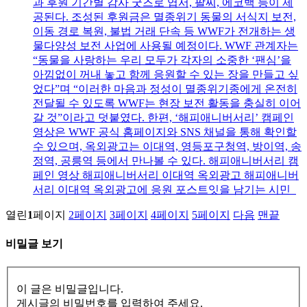
과 후원 기간별 감사 굿즈로 엽서, 팔찌, 에코백 등이 제
공된다. 조성된 후원금은 멸종위기 동물의 서식지 보전,
이동 경로 복원, 불법 거래 단속 등 WWF가 전개하는 생
물다양성 보전 사업에 사용될 예정이다. WWF 관계자는
“동물을 사랑하는 우리 모두가 각자의 소중한 ‘팬심’을
아낌없이 꺼내 놓고 함께 응원할 수 있는 장을 만들고 싶
었다”며 “이러한 마음과 정성이 멸종위기종에게 온전히
전달될 수 있도록 WWF는 현장 보전 활동을 충실히 이어
갈 것”이라고 덧붙였다. 한편, ‘해피애니버서리’ 캠페인
영상은 WWF 공식 홈페이지와 SNS 채널을 통해 확인할
수 있으며, 옥외광고는 이대역, 영등포구청역, 방이역, 송
정역, 공릉역 등에서 만나볼 수 있다. 해피애니버서리 캠
페인 영상 해피애니버서리 이대역 옥외광고 해피애니버
서리 이대역 옥외광고에 응원 포스트잇을 남기는 시민
열린
1
페이지
2
페이지
3
페이지
4
페이지
5
페이지
다음
맨끝
비밀글 보기
이 글은 비밀글입니다.
게시글의 비밀번호를 입력하여 주세요.