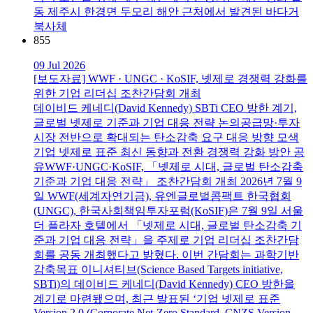
동 제주시 한경면 두모리 해안 근처에서 발견된 바다거
북사체
855
09 Jul 2026
[보도자료] WWF · UNGC · KoSIF, 넷제로 경쟁력 강화를
위한 기업 리더십 조찬간담회 개최
데이비드 케네디(David Kennedy) SBTi CEO 방한 계기,
글로벌 넷제로 기준과 기업 대응 전략 논의공급망·투자
시장 전반으로 확대되는 탄소감축 요구 대응 방향 모색
기업 넷제로 표준 최신 동향과 전환 경쟁력 강화 방안 공
유WWF·UNGC·KoSIF, 「넷제로 시대, 글로벌 탄소감축
기준과 기업 대응 전략」 조찬간담회 개최 2026년 7월 9
일 WWF(세계자연기금), 유엔글로벌콤팩트 한국협회
(UNGC), 한국사회책임투자포럼(KoSIF)은 7월 9일 서울
더 플라자 호텔에서 「넷제로 시대, 글로벌 탄소감축 기
준과 기업 대응 전략」을 주제로 기업 리더십 조찬간담
회를 공동 개최했다고 밝혔다. 이번 간담회는 과학기반
감축목표 이니셔티브(Science Based Targets initiative,
SBTi)의 데이비드 케네디(David Kennedy) CEO 방한을
계기로 마련됐으며, 최근 발표된 ‘기업 넷제로 표준
Version 2.0 (Corporate Net-Zero Standard, CNZS Version