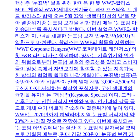
핵심종 ‘눈표범’ 보호 위해 한마음 한 뜻 WWF-할리스
MOU 체결식 WWF(세계자연기금)는 라이프스타일 브랜
드 할리스와 함께 오는 5월 22일 ‘생물다양성의 날’을 맞
아 멸종위기종 눈표범 보전을 위한 협업 메뉴 ‘눈표범 아
인슈페너’를 출시한다고 밝혔다. 이번 협업은 WWF와 할
리스가 지난 4월 체결한 눈표범 보전 업무협약(MOU)의
일환으로 마련됐다. 할리스는 WWF의 활동을 지원하는
‘WWF Corporate Rangers(WWF 코퍼레이트 레인저스)’의
첫 F&B 파트너사로 함께하며, 양사는 기후위기와 인간
의 위협으로부터 눈표범 보호의 중요성을 알리고 소비자
들이 일상 속에서 자연보전에 참여할 수 있는 지속가능
한 방식의 협업을 확대해 나갈 계획이다. 눈표범(설표)은
중앙아시아와 히말라야 산맥 일대 해발 3,000~4,500m의
고산지대에 서식하는 최상위 포식자로, 고산 생태계의
균형을 유지하는 ‘핵심종(Keystone Species)’이다. 그러나
기후위기로 인한 서식지 변화와 밀렵, 인간과의 갈등 등
으로 개체 수가 빠르게 감소하며 멸종위기에 놓여 있다.
WWF는 2070년까지 히말라야 지역 눈표범 서식지의 약
23%가 사라질 것으로 전망하고 있다. 이번에 출시되는
‘눈표범 아인슈페너’는 설산 속 눈표범의 발자국을 모티
브로 기획된 메뉴로, 판매 건당 200원이 눈표범 보전 기