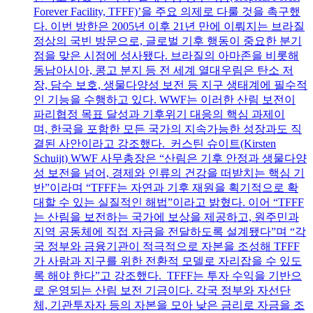
Forever Facility, TFFF)’을 주요 의제로 다룰 것을 촉구했
다. 이번 방한은 2005년 이후 21년 만에 이뤄지는 브라질
정상의 국빈 방문으로, 글로벌 기후 행동이 중요한 분기
점을 맞은 시점에 성사됐다. 브라질의 아마존을 비롯해
동남아시아, 콩고 분지 등 전 세계 열대우림은 탄소 저
장, 담수 보호, 생물다양성 보전 등 지구 생태계에 필수적
인 기능을 수행하고 있다. WWF는 이러한 산림 보전이
파리협정 목표 달성과 기후위기 대응의 핵심 과제이
며, 한국을 포함한 모든 국가의 지속가능한 성장과도 직
결된 사안이라고 강조했다. 커스틴 슈이트(Kirsten
Schuijt) WWF 사무총장은 “산림은 기후 안정과 생물다양
성 보전을 넘어, 경제와 인류의 건강을 떠받치는 핵심 기
반”이라며 “TFFF는 자연과 기후 재원을 획기적으로 확
대할 수 있는 실질적인 해법”이라고 밝혔다. 이어 “TFFF
는 산림을 보전하는 국가에 보상을 제공하고, 원주민과
지역 공동체에 직접 자금을 전달하도록 설계됐다”며 “각
국 정부와 금융기관이 적극적으로 자본을 조성해 TFFF
가 사람과 지구를 위한 전환적 모델로 자리잡을 수 있도
록 해야 한다”고 강조했다. TFFF는 투자 수익을 기반으
로 운영되는 산림 보전 기금이다. 각국 정부와 자선단
체, 기관투자자 등의 자본을 모아 낮은 금리로 자금을 조