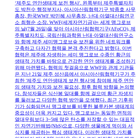
‘제주도 연안생태계 보전 행사'. 왼쪽부터 제주특별자치
도 박천수 행정부지사, 아시아산림협력기구 박종호 사무
총장, 한국WWF 박민혜 사무총장, 난대·아열대산림연구
소 최형순 소장. WWF(세계자연기금)는 세계 맹그로브
의 날(7월 26일)을 맞아 아시아산림협력기구(AFoCO), 제
주특별자치도, 국립산림과학원 난대·아열대산림연구소
와 함께 제주 세미맹그로브숲 보전을 위한 네트워크를
구축하고 다자간 협력을 본격 추진한다고 밝혔다. 이번
협력은 제주에 자생하는 세미 맹그로브 수종인 황근의
생태적 가치를 바탕으로 건강한 연안 생태계를 조성하기
위해 마련됐다. 협력의 첫걸음으로 WWF와 관계 기관들
은 지난 21일 제주 성산읍에서 아시아산림협력기구가 주
최한 '제주도 연안생태계 보전 행사'에 참여해 제주 연안
의 생태적 가치와 보전 필요성, 향후 협력 방향을 논의했
다. 참석자들은 식산봉 일대를 함께 걸으며 황근 자생지
를 둘러보고 다양한 협력 방안을 모색했다. 최근 기후위
기가 심화되면서 맹그로브를 비롯한 블루카본 생태계의
중요성이 더욱 커지고 있다. 맹그로브는 동일한 면적의
열대우림보다 3~5배 많은 탄소를 저장할 수 있는 대표적
인 자연기반해법(NbS)으로, 다양한 생물에게 먹이와 서
식지를 제공하는 핵심 생태계다. 이러한 생태적 가치를