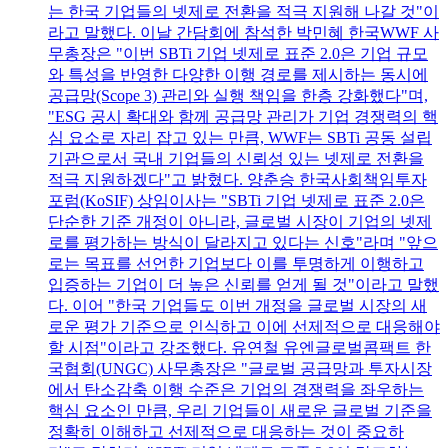
는 한국 기업들의 넷제로 전환을 적극 지원해 나갈 것"이
라고 말했다. 이날 간담회에 참석한 박민혜 한국WWF 사
무총장은 "이번 SBTi 기업 넷제로 표준 2.0은 기업 규모
와 특성을 반영한 다양한 이행 경로를 제시하는 동시에
공급망(Scope 3) 관리와 실행 책임을 한층 강화했다"며,
"ESG 공시 확대와 함께 공급망 관리가 기업 경쟁력의 핵
심 요소로 자리 잡고 있는 만큼, WWF는 SBTi 공동 설립
기관으로서 국내 기업들의 신뢰성 있는 넷제로 전환을
적극 지원하겠다"고 밝혔다. 양춘승 한국사회책임투자
포럼(KoSIF) 상임이사는 "SBTi 기업 넷제로 표준 2.0은
단순한 기준 개정이 아니라, 글로벌 시장이 기업의 넷제
로를 평가하는 방식이 달라지고 있다는 신호"라며 "앞으
로는 목표를 선언한 기업보다 이를 투명하게 이행하고
입증하는 기업이 더 높은 신뢰를 얻게 될 것"이라고 말했
다. 이어 "한국 기업들도 이번 개정을 글로벌 시장의 새
로운 평가 기준으로 인식하고 이에 선제적으로 대응해야
할 시점"이라고 강조했다. 유연철 유엔글로벌콤팩트 한
국협회(UNGC) 사무총장은 "글로벌 공급망과 투자시장
에서 탄소감축 이행 수준은 기업의 경쟁력을 좌우하는
핵심 요소인 만큼, 우리 기업들이 새로운 글로벌 기준을
정확히 이해하고 선제적으로 대응하는 것이 중요하