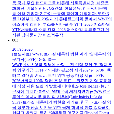
등 국내 주요 랜드마크를 비롯해 서울특별시청, 세종문
화회관, 예술의전당, GS건설, 한솔섬유, 한국씨티은행
등 여러 기업과 기관이 소등에 참여할 예정이다. 또한 3
월 21일부터 3월 29일까지 롯데월드타워·몰에서 WWF의
어스아워 캠페인 부스를 만나볼 수 있다. 2025 어스아워
YTN서울타워 소등 전후 2026 어스아워 옥외광고가 게
시된 남대문시장 버스정류장
803
20 Feb 2026
[보도자료] WWF, 브라질 대통령 방한 계기 ‘열대우림 영
구기금(TFFF)’ 논의 촉구
WWF, 한-브 양국 정부에 산림 보전 협력 강화 및 ‘열대우
림 영구기금(TFFF)’ 의제화 필요성 제기2024년 670만 헥
타르 열대림 손실… 보전 위한 공동 대응 시급 TFFF,
2026년까지 100억 달러 조성 목표… 원주민·지역 공동체
에 직접 지원 모델 개발호세 이바녜스(José Ibañez) 농장
근처에 위치한 아마존 열대우림 세계자연기금(WWF)은
루이스 이나시우 룰라 다 시우바(Luiz Inácio Lula da
Silva) 브라질 대통령의 방한을 계기로, 한국과 브라질 양
국 정부가 산림 보전을 위한 국제 협력을 한층 강화해야
한다고 밝혔다. 특히 ‘열대우림 영구기금(Tropical Forest