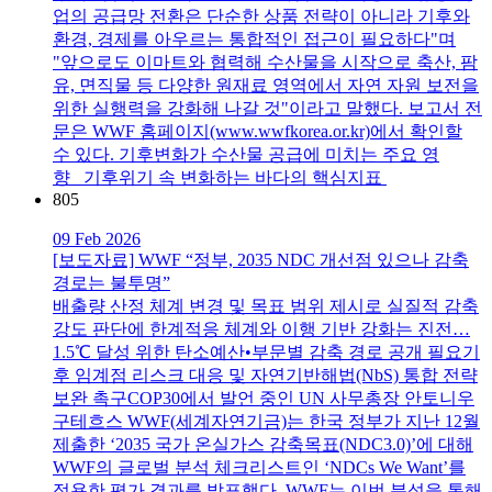
업의 공급망 전환은 단순한 상품 전략이 아니라 기후와
환경, 경제를 아우르는 통합적인 접근이 필요하다"며
"앞으로도 이마트와 협력해 수산물을 시작으로 축산, 팜
유, 면직물 등 다양한 원재료 영역에서 자연 자원 보전을
위한 실행력을 강화해 나갈 것"이라고 말했다. 보고서 전
문은 WWF 홈페이지(www.wwfkorea.or.kr)에서 확인할
수 있다. 기후변화가 수산물 공급에 미치는 주요 영
향 기후위기 속 변화하는 바다의 핵심지표
805
09 Feb 2026
[보도자료] WWF “정부, 2035 NDC 개선점 있으나 감축
경로는 불투명”
배출량 산정 체계 변경 및 목표 범위 제시로 실질적 감축
강도 판단에 한계적응 체계와 이행 기반 강화는 진전…
1.5℃ 달성 위한 탄소예산•부문별 감축 경로 공개 필요기
후 임계점 리스크 대응 및 자연기반해법(NbS) 통합 전략
보완 촉구COP30에서 발언 중인 UN 사무총장 안토니우
구테흐스 WWF(세계자연기금)는 한국 정부가 지난 12월
제출한 ‘2035 국가 온실가스 감축목표(NDC3.0)’에 대해
WWF의 글로벌 분석 체크리스트인 ‘NDCs We Want’를
적용한 평가 결과를 발표했다. WWF는 이번 분석을 통해