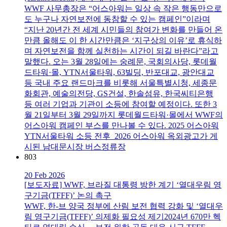
WWF 사무총장은 “어스아워는 일상 속 작은 행동만으로
도 누구나 자연보전에 동참할 수 있는 캠페인”이라며
“지난 20년간 전 세계 시민들의 참여가 변화를 만들어 온
만큼 올해도 이 한 시간만큼은 ‘지구상의 이유’로 휴식하
며 자연보전을 함께 실천하는 시간이 되길 바란다”라고
말했다. 오는 3월 28일에는 숭례문, 국회의사당, 롯데월
드타워·몰, YTN서울타워, 63빌딩, 반포대교, 광안대교
등 국내 주요 랜드마크를 비롯해 서울특별시청, 세종문
화회관, 예술의전당, GS건설, 한솔섬유, 한국씨티은행
등 여러 기업과 기관이 소등에 참여할 예정이다. 또한 3
월 21일부터 3월 29일까지 롯데월드타워·몰에서 WWF의
어스아워 캠페인 부스를 만나볼 수 있다. 2025 어스아워
YTN서울타워 소등 전후 2026 어스아워 옥외광고가 게
시된 남대문시장 버스정류장
803
20 Feb 2026
[보도자료] WWF, 브라질 대통령 방한 계기 ‘열대우림 영
구기금(TFFF)’ 논의 촉구
WWF, 한-브 양국 정부에 산림 보전 협력 강화 및 ‘열대우
림 영구기금(TFFF)’ 의제화 필요성 제기2024년 670만 헥