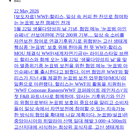
841
22 May 2026
[보도자료] WWF-할리스, 일상 속 커피 한 잔으로 참여하
는 눈표범 보전 캠페인 전개
5월 22일 생물다양성의 날 기념, 협업 메뉴 ‘눈표범 아인
슈페너’ 선보여판매 건당 200원 기부… 일상 속 소비를
자연보전 참여로 연결기후위기로 위협받는 고산 생태계
핵심종 ‘눈표범’ 보호 위해 한마음 한 뜻 WWF-할리스
MOU 체결식 WWF(세계자연기금)는 라이프스타일 브랜
드 할리스와 함께 오는 5월 22일 ‘생물다양성의 날’을 맞
아 멸종위기종 눈표범 보전을 위한 협업 메뉴 ‘눈표범 아
인슈페너’를 출시한다고 밝혔다. 이번 협업은 WWF와 할
리스가 지난 4월 체결한 눈표범 보전 업무협약(MOU)의
일환으로 마련됐다. 할리스는 WWF의 활동을 지원하는
‘WWF Corporate Rangers(WWF 코퍼레이트 레인저스)’의
첫 F&B 파트너사로 함께하며, 양사는 기후위기와 인간
의 위협으로부터 눈표범 보호의 중요성을 알리고 소비자
들이 일상 속에서 자연보전에 참여할 수 있는 지속가능
한 방식의 협업을 확대해 나갈 계획이다. 눈표범(설표)은
중앙아시아와 히말라야 산맥 일대 해발 3,000~4,500m의
고산지대에 서식하는 최상위 포식자로, 고산 생태계의