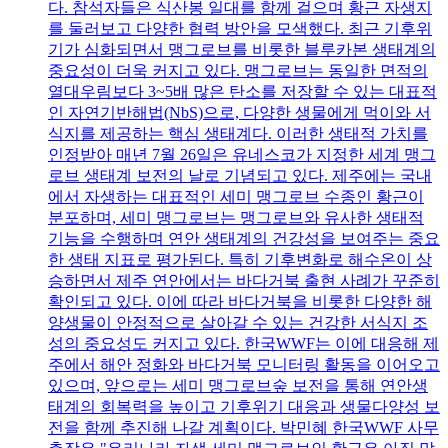
다. 참석자들은 식산봉 일대를 함께 걸으며 황근 자생지
를 둘러보고 다양한 협력 방안을 모색했다. 최근 기후위
기가 심화되면서 맹그로브를 비롯한 블루카본 생태계의
중요성이 더욱 커지고 있다. 맹그로브는 동일한 면적의
열대우림보다 3~5배 많은 탄소를 저장할 수 있는 대표적
인 자연기반해법(NbS)으로, 다양한 생물에게 먹이와 서
식지를 제공하는 핵심 생태계다. 이러한 생태적 가치를
인정받아 매년 7월 26일은 유네스코가 지정한 세계 맹그
로브 생태계 보전의 날로 기념되고 있다. 제주에는 국내
에서 자생하는 대표적인 세미 맹그로브 수종인 황근이
분포하며, 세미 맹그로브는 맹그로브와 유사한 생태적
기능을 수행하며 연안 생태계의 건강성을 보여주는 중요
한 생태 지표로 평가된다. 특히 기후변화로 해수온이 상
승하면서 제주 연안에서는 바다거북 출현 사례가 꾸준히
확인되고 있다. 이에 따라 바다거북을 비롯한 다양한 해
양생물이 안정적으로 살아갈 수 있는 건강한 서식지 조
성의 중요성도 커지고 있다. 한국WWF는 이에 대응해 제
주에서 해안 정화와 바다거북 모니터링 활동을 이어오고
있으며, 앞으로는 세미 맹그로브숲 보전을 통해 연안생
태계의 회복력을 높이고 기후위기 대응과 생물다양성 보
전을 함께 추진해 나갈 계획이다. 박민혜 한국WWF 사무