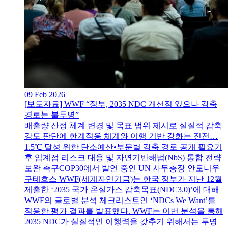
09 Feb 2026
[보도자료] WWF “정부, 2035 NDC 개선점 있으나 감축
경로는 불투명”
배출량 산정 체계 변경 및 목표 범위 제시로 실질적 감축
강도 판단에 한계적응 체계와 이행 기반 강화는 진전…
1.5℃ 달성 위한 탄소예산•부문별 감축 경로 공개 필요기
후 임계점 리스크 대응 및 자연기반해법(NbS) 통합 전략
보완 촉구COP30에서 발언 중인 UN 사무총장 안토니우
구테흐스 WWF(세계자연기금)는 한국 정부가 지난 12월
제출한 ‘2035 국가 온실가스 감축목표(NDC3.0)’에 대해
WWF의 글로벌 분석 체크리스트인 ‘NDCs We Want’를
적용한 평가 결과를 발표했다. WWF는 이번 분석을 통해
2035 NDC가 실질적인 이행력을 갖추기 위해서는 투명