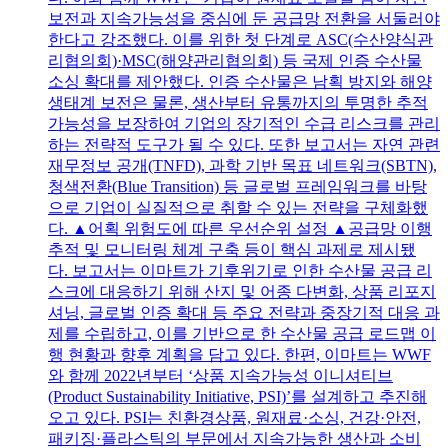
보전과 지속가능성을 중심에 둔 공급망 전환을 서둘러야
한다고 강조했다. 이를 위한 첫 단계로 ASC(수산양식관
리협의회)·MSC(해양관리협의회) 등 국제 인증 수산물
소싱 확대를 제안했다. 인증 수산물은 남획 방지와 해양
생태계 보전은 물론, 생산부터 유통까지의 투명한 추적
가능성을 보장하여 기업의 장기적인 수급 리스크를 관리
하는 전략적 도구가 될 수 있다. 또한 보고서는 자연 관련
재무정보 공개(TNFD), 과학 기반 목표 네트워크(SBTN),
청색전환(Blue Transition) 등 글로벌 프레임워크를 바탕
으로 기업이 실질적으로 취할 수 있는 전략을 구체화했
다. ▲어획 위험도에 따른 우선순위 설정 ▲공급망 이행
추적 및 모니터링 체계 구축 등이 핵심 과제로 제시됐
다. 보고서는 이마트가 기후위기로 인한 수산물 공급 리
스크에 대응하기 위해 산지 및 어종 다변화, 상품 리포지
셔닝, 글로벌 인증 확대 등 주요 전략과 중장기적 대응 과
제를 수립하고, 이를 기반으로 한 수산물 공급 로드맵 이
행 현황과 향후 계획을 담고 있다. 한편, 이마트는 WWF
와 함께 2022년부터 ‘상품 지속가능성 이니셔티브
(Product Sustainability Initiative, PSI)’를 설계하고 추진해
오고 있다. PSI는 친환경상품, 원재료·소싱, 건강·안전,
패키징·플라스틱의 부문에서 지속가능한 생산과 소비