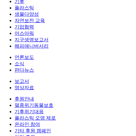
기후
플라스틱
생물다양성
자연보전 교육
기업협력
어스아워
지구생명보고서
해피애니버서리
언론보도
소식
판다뉴스
보고서
영상자료
후원안내
멸종위기동물보호
기후위기대응
플라스틱 오염 제로
온라인 참여
기타 후원 캠페인