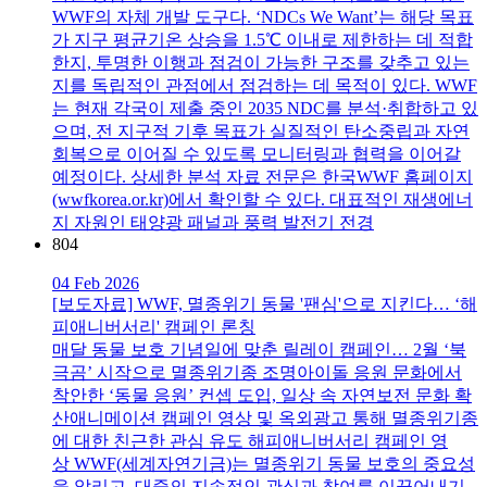
WWF의 자체 개발 도구다. ‘NDCs We Want’는 해당 목표
가 지구 평균기온 상승을 1.5℃ 이내로 제한하는 데 적합
한지, 투명한 이행과 점검이 가능한 구조를 갖추고 있는
지를 독립적인 관점에서 점검하는 데 목적이 있다. WWF
는 현재 각국이 제출 중인 2035 NDC를 분석·취합하고 있
으며, 전 지구적 기후 목표가 실질적인 탄소중립과 자연
회복으로 이어질 수 있도록 모니터링과 협력을 이어갈
예정이다. 상세한 분석 자료 전문은 한국WWF 홈페이지
(wwfkorea.or.kr)에서 확인할 수 있다. 대표적인 재생에너
지 자원인 태양광 패널과 풍력 발전기 전경
804
04 Feb 2026
[보도자료] WWF, 멸종위기 동물 '팬심'으로 지킨다… ‘해
피애니버서리' 캠페인 론칭
매달 동물 보호 기념일에 맞춘 릴레이 캠페인… 2월 ‘북
극곰’ 시작으로 멸종위기종 조명아이돌 응원 문화에서
착안한 ‘동물 응원’ 컨셉 도입, 일상 속 자연보전 문화 확
산애니메이션 캠페인 영상 및 옥외광고 통해 멸종위기종
에 대한 친근한 관심 유도 해피애니버서리 캠페인 영
상 WWF(세계자연기금)는 멸종위기 동물 보호의 중요성
을 알리고, 대중의 지속적인 관심과 참여를 이끌어내기