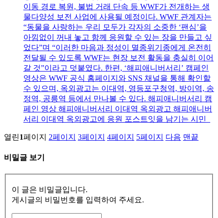
이동 경로 복원, 불법 거래 단속 등 WWF가 전개하는 생
물다양성 보전 사업에 사용될 예정이다. WWF 관계자는
“동물을 사랑하는 우리 모두가 각자의 소중한 ‘팬심’을
아낌없이 꺼내 놓고 함께 응원할 수 있는 장을 만들고 싶
었다”며 “이러한 마음과 정성이 멸종위기종에게 온전히
전달될 수 있도록 WWF는 현장 보전 활동을 충실히 이어
갈 것”이라고 덧붙였다. 한편, ‘해피애니버서리’ 캠페인
영상은 WWF 공식 홈페이지와 SNS 채널을 통해 확인할
수 있으며, 옥외광고는 이대역, 영등포구청역, 방이역, 송
정역, 공릉역 등에서 만나볼 수 있다. 해피애니버서리 캠
페인 영상 해피애니버서리 이대역 옥외광고 해피애니버
서리 이대역 옥외광고에 응원 포스트잇을 남기는 시민
열린
1
페이지
2
페이지
3
페이지
4
페이지
5
페이지
다음
맨끝
비밀글 보기
이 글은 비밀글입니다.
게시글의 비밀번호를 입력하여 주세요.