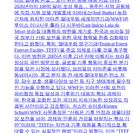
타르 열대림 손실… 보전 위한 공동 대응 시급 TFFF,
2026년까지 100억 달러 조성 목표… 원주민·지역 공동체
에 직접 지원 모델 개발호세 이바녜스(José Ibañez) 농장
근처에 위치한 아마존 열대우림 세계자연기금(WWF)은
루이스 이나시우 룰라 다 시우바(Luiz Inácio Lula da
Silva) 브라질 대통령의 방한을 계기로, 한국과 브라질 양
국 정부가 산림 보전을 위한 국제 협력을 한층 강화해야
한다고 밝혔다. 특히 ‘열대우림 영구기금(Tropical Forest
Forever Facility, TFFF)’을 주요 의제로 다룰 것을 촉구했
다. 이번 방한은 2005년 이후 21년 만에 이뤄지는 브라질
정상의 국빈 방문으로, 글로벌 기후 행동이 중요한 분기
점을 맞은 시점에 성사됐다. 브라질의 아마존을 비롯해
동남아시아, 콩고 분지 등 전 세계 열대우림은 탄소 저
장, 담수 보호, 생물다양성 보전 등 지구 생태계에 필수적
인 기능을 수행하고 있다. WWF는 이러한 산림 보전이
파리협정 목표 달성과 기후위기 대응의 핵심 과제이
며, 한국을 포함한 모든 국가의 지속가능한 성장과도 직
결된 사안이라고 강조했다. 커스틴 슈이트(Kirsten
Schuijt) WWF 사무총장은 “산림은 기후 안정과 생물다양
성 보전을 넘어, 경제와 인류의 건강을 떠받치는 핵심 기
반”이라며 “TFFF는 자연과 기후 재원을 획기적으로 확
대할 수 있는 실질적인 해법”이라고 밝혔다. 이어 “TFFF