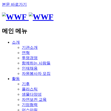
본문 바로가기
메인 메뉴
소개
기관소개
연혁
투명경영
함께하는 사람들
인재채용
자원봉사자 모집
활동
기후
플라스틱
생물다양성
자연보전 교육
기업협력
어스아워