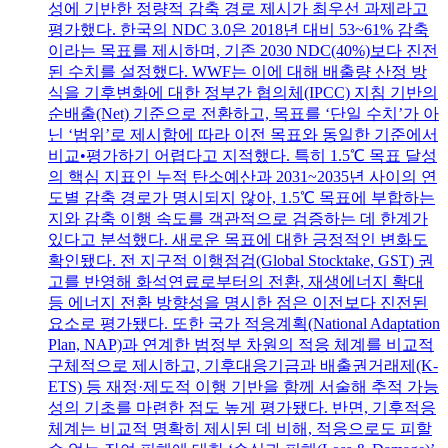
성에 기반한 정량적 감축 경로 제시가 최우선 과제라고
평가했다. 한국의 NDC 3.0은 2018년 대비 53~61% 감축
이라는 목표를 제시하며, 기존 2030 NDC(40%)보다 진전
된 수치를 설정했다. WWF는 이에 대해 배출량 산정 방
식을 기후변화에 대한 정부간 협의체(IPCC) 지침 기반의
순배출(Net) 기준으로 전환하고, 목표를 ‘단일 수치’가 아
닌 ‘범위’로 제시함에 따라 이전 목표와 동일한 기준에서
비교•평가하기 어렵다고 지적했다. 특히 1.5℃ 목표 달성
의 핵심 지표인 누적 탄소예산과 2031~2035년 사이의 연
도별 감축 경로가 명시되지 않아, 1.5℃ 목표에 부합하는
지와 감축 이행 속도를 객관적으로 검증하는 데 한계가
있다고 분석했다. 새로운 목표에 대한 긍정적인 변화도
확인됐다. 전 지구적 이행점검(Global Stocktake, GST) 권
고를 반영해 화석연료로부터의 전환, 재생에너지 확대
등 에너지 전환 방향성을 명시한 점은 이전보다 진전된
요소로 평가됐다. 또한 국가 적응계획(National Adaptation
Plan, NAP)과 연계한 범정부 차원의 적응 체계를 비교적
구체적으로 제시하고, 기후대응기금과 배출권거래제(K-
ETS) 등 재정·제도적 이행 기반을 함께 서술해 추적 가능
성의 기초를 마련한 점도 높게 평가됐다. 반면, 기후적응
체계는 비교적 명확히 제시된 데 비해, 적응으로도 피할