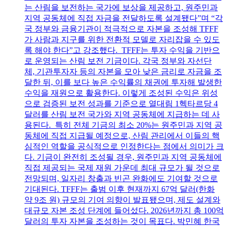
는 산림을 보전하는 국가에 보상을 제공하고, 원주민과
지역 공동체에 직접 자금을 전달하도록 설계됐다”며 “각
국 정부와 금융기관이 적극적으로 자본을 조성해 TFFF
가 사람과 지구를 위한 전환적 모델로 자리잡을 수 있도
록 해야 한다”고 강조했다. TFFF는 투자 수익을 기반으
로 운영되는 산림 보전 기금이다. 각국 정부와 자선단
체, 기관투자자 등의 자본을 모아 낮은 금리로 자금을 조
달한 뒤, 이를 보다 높은 수익률의 채권에 투자해 발생한
수익을 재원으로 활용한다. 이렇게 조성된 수익은 위성
으로 검증된 보전 성과를 기준으로 열대림 1헥타르당 4
달러를 산림 보전 국가와 지역 공동체에 지급하는 데 사
용된다. 특히 전체 기금의 최소 20%는 원주민과 지역 공
동체에 직접 지급될 예정으로, 산림 관리에서 이들의 핵
심적인 역할을 공식적으로 인정한다는 점에서 의미가 크
다. 기금이 완전히 조성될 경우, 원주민과 지역 공동체에
직접 제공되는 국제 재원 가운데 최대 규모가 될 것으로
전망되며, 일자리 창출과 빈곤 완화에도 기여할 것으로
기대된다. TFFF는 출범 이후 현재까지 67억 달러(한화
약 9조 원) 규모의 기여 의향이 발표됐으며, 제도 설계와
대규모 자본 조성 단계에 들어섰다. 2026년까지 총 100억
달러의 투자 자본을 조성하는 것이 목표다. 박민혜 한국