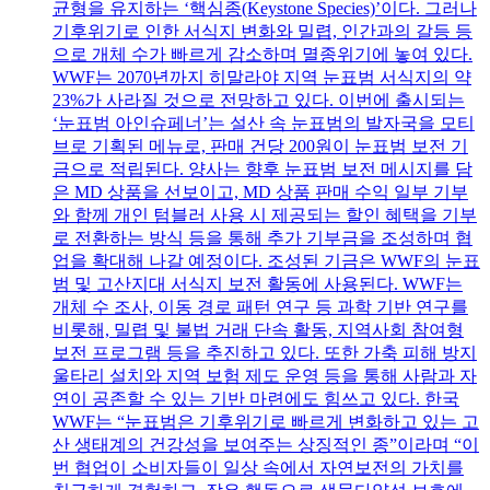
균형을 유지하는 ‘핵심종(Keystone Species)’이다. 그러나
기후위기로 인한 서식지 변화와 밀렵, 인간과의 갈등 등
으로 개체 수가 빠르게 감소하며 멸종위기에 놓여 있다.
WWF는 2070년까지 히말라야 지역 눈표범 서식지의 약
23%가 사라질 것으로 전망하고 있다. 이번에 출시되는
‘눈표범 아인슈페너’는 설산 속 눈표범의 발자국을 모티
브로 기획된 메뉴로, 판매 건당 200원이 눈표범 보전 기
금으로 적립된다. 양사는 향후 눈표범 보전 메시지를 담
은 MD 상품을 선보이고, MD 상품 판매 수익 일부 기부
와 함께 개인 텀블러 사용 시 제공되는 할인 혜택을 기부
로 전환하는 방식 등을 통해 추가 기부금을 조성하며 협
업을 확대해 나갈 예정이다. 조성된 기금은 WWF의 눈표
범 및 고산지대 서식지 보전 활동에 사용된다. WWF는
개체 수 조사, 이동 경로 패턴 연구 등 과학 기반 연구를
비롯해, 밀렵 및 불법 거래 단속 활동, 지역사회 참여형
보전 프로그램 등을 추진하고 있다. 또한 가축 피해 방지
울타리 설치와 지역 보험 제도 운영 등을 통해 사람과 자
연이 공존할 수 있는 기반 마련에도 힘쓰고 있다. 한국
WWF는 “눈표범은 기후위기로 빠르게 변화하고 있는 고
산 생태계의 건강성을 보여주는 상징적인 종”이라며 “이
번 협업이 소비자들이 일상 속에서 자연보전의 가치를