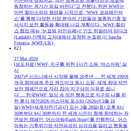
친근하게 경험하고, 작은 행동으로 생물다양성 보호에
동참하는 계기가 되길 바란다”고 전했다. 한편 WWF는
이번 할리스와의 협업을 시작으로, ‘WWF 코퍼레인저
스’를 통해 다양한 산업 분야의 기업들과 멸종위기종 및
서식지 보전 활동을 확대해 나갈 계획이다. WWF-할리
스 협업 메뉴 ‘눈표범 아인슈페너' 인도 히말라야 라다크
(Ladakh) 산맥의 고지대에서 포착된 눈표범 (© Sascha
Fonseca, WWF-UK)
823
17 Mar 2026
[보도자료] WWF, 지구를 위한 1시간 소등 ‘어스아워’ 실
시
2007년 시드니에서 시작해 올해 20주년 … 전 세계 190여
개국 참여세계 주요 랜드마크 동시 소등, 세계 최대 자연
보전 캠페인으로 자리 잡아‘지구상의 이유로 쉽니
다’… 한국WWF, 일상 속 작은 행동으로 지구와 나를 위
한 휴식 제안2026 어스아워 포스터 (2026년 3월 18
일) WWF(세계자연기금)가 오는 3월 28일(토) 오후 8시
30분부터 9시 30분까지 전 세계 시민이 함께 참여하는 자
연보전 캠페인 ‘어스아워(Earth Hour)’를 진행한다. 어스
아워는 기후위기와 자연파괴의 심각성을 알리고 행동을