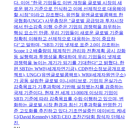
다. 이어 "한국 기업들도 이번 개정을 글로벌 시장의 새
로운 평가 기준으로 인식하고 이에 선제적으로 대응해야
할 시점"이라고 강조했다. 유연철 유엔글로벌콤팩트 한
국협회(UNGC) 사무총장은 "글로벌 공급망과 투자시장
에서 탄소감축 이행 수준은 기업의 경쟁력을 좌우하는
핵심 요소인 만큼, 우리 기업들이 새로운 글로벌 기준을
정확히 이해하고 선제적으로 대응하는 것이 중요하
다"고 말하며, "SBTi 기업 넷제로 표준 2.0이 강조하는
Scope 1·2 배출량의 체계적인 관리와 전환계획 공시 강화
등 실행력과 투명성을 확대하여 우리 기업들이 넷제로
경쟁력을 높이는 계기가 되기를 기대한다"고 밝혔다. 한
편 SBTi는 WWF(세계자연기금), CDP(탄소정보공개프로
젝트), UNGC(유엔글로벌콤팩트), WRI(세계자원연구소)
가 공동 설립한 글로벌 이니셔티브로, 기업의 온실가스
감축목표가 기후과학에 기반해 설정됐는지를 검증하는
국제 기준이다. 현재 전 세계 13,000개 이상의 기업이
SBTi 기준에 따라 감축목표를 수립∙이행하고 있으며, 변
화하는 글로벌 시장 환경과 최신 기후과학을 반영한 기
준 고도화를 추진하고 있다.기조연설중인 데이비드 케네
디(David Kennedy) SBTi CEO 조찬간담회 참석자 단체사
진