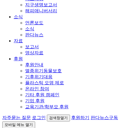
지구생명보고서
해피애니버서리
소식
언론보도
소식
판다뉴스
자료
보고서
영상자료
후원
후원안내
멸종위기동물보호
기후위기대응
플라스틱 오염 제로
온라인 참여
기타 후원 캠페인
기업 후원
교육기관/학부모 후원
자주묻는 질문
로그인
후원하기
판다뉴스구독
검색창열기
모바일 메뉴 열기