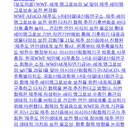
[보도자료] WWF, 세계 맹그로브의 날 맞아 제주 세미맹
그로브숲 보전 본격화
WWF·AFoCO·제주도·난대아열대산림연구소, 제주 세미
맹그로브숲 보전 위한 다자간 협력 추진기후변화로 바다
거북 출현 늘어… 건강한 연안 서식지 보전 필요성 확대
세미맹그로브 기반 자연기반해법 통해 기후위기 대응과
생물다양성 보전 강화7월 21일 제주 성산읍에서 진행된
‘제주도 연안생태계 보전 행사'. 왼쪽부터 제주특별자치
도 박천수 행정부지사, 아시아산림협력기구 박종호 사무
총장, 한국WWF 박민혜 사무총장, 난대·아열대산림연구
소 최형순 소장. WWF(세계자연기금)는 세계 맹그로브
의 날(7월 26일)을 맞아 아시아산림협력기구(AFoCO), 제
주특별자치도, 국립산림과학원 난대·아열대산림연구소
와 함께 제주 세미맹그로브숲 보전을 위한 네트워크를
구축하고 다자간 협력을 본격 추진한다고 밝혔다. 이번
협력은 제주에 자생하는 세미 맹그로브 수종인 황근의
생태적 가치를 바탕으로 건강한 연안 생태계를 조성하기
위해 마련됐다. 협력의 첫걸음으로 WWF와 관계 기관들
은 지난 21일 제주 성산읍에서 아시아산림협력기구가 주
최한 '제주도 연안생태계 보전 행사'에 참여해 제주 연안
의 생태적 가치와 보전 필요성, 향후 협력 방향을 논의했