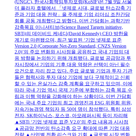
(UNGC), 한국사회책임투자포럼(KoSIF)은 7월 9일 서울
더 플라자 호텔에서 「넷제로 시대, 글로벌 탄소감축 기
준과 기업 대응 전략」을 주제로 기업 리더십 조찬간담
회를 공동 개최했다고 밝혔다. 이번 간담회는 과학기반
감축목표 이니셔티브(Science Based Targets initiative,
SBTi)의 데이비드 케네디(David Kennedy) CEO 방한을
계기로 마련됐으며, 최근 발표된 ‘기업 넷제로 표준
Version 2.0 (Corporate Net-Zero Standard, CNZS Version
2.0)’의 주요 변화와 시사점을 공유하고 국내 기업의 대
응 방향을 논의하기 위해 개최됐다. 글로벌 공급망과 투
자시장에서 기업의 기후 대응 역량은 선택이 아닌 필수
요건으로 자리 잡고 있다. 주요 글로벌 기업과 투자 기관
들은 협력사와 투자 대상 기업에 보다 구체적이고 신뢰
할 수 있는 온실가스 감축 계획을 요구하고 있으며, 이에
따라 국내 기업 역시 국제 기준에 부합하는 감축 목표 수
립과 이행 역량을 강화해야 하는 상황이다. 이번 간담회
에는 국내 주요 기업의 최고 경영진과 ESG 위원회 위원,
지속가능경영 책임자 등 50여 명이 참석했다. 특히 삼성
전자, SK하이닉스, 포스코, 아모레퍼시픽 등이 자리해
▲SBTi ‘기업 넷제로 표준 V2.0’의 주요 내용과 시사점
▲공급망 전반의 탄소감축 요구 확대에 따른 기업 대응
전략 ▲산업별 전환 리스크와 기회 ▲글로벌 시장 변화