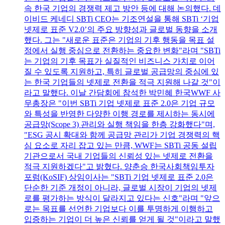
속 한국 기업의 경쟁력 제고 방안 등에 대해 논의했다. 데
이비드 케네디 SBTi CEO는 기조연설을 통해 SBTi ‘기업
넷제로 표준 V2.0’의 주요 방향성과 글로벌 동향을 소개
했다. 그는 "새로운 표준은 기업의 기후 행동을 목표 설
정에서 실행 중심으로 전환하는 중요한 변화"라며 "SBTi
는 기업의 기후 목표가 실질적인 비즈니스 가치로 이어
질 수 있도록 지원하고, 특히 글로벌 공급망의 중심에 있
는 한국 기업들의 넷제로 전환을 적극 지원해 나갈 것"이
라고 말했다. 이날 간담회에 참석한 박민혜 한국WWF 사
무총장은 "이번 SBTi 기업 넷제로 표준 2.0은 기업 규모
와 특성을 반영한 다양한 이행 경로를 제시하는 동시에
공급망(Scope 3) 관리와 실행 책임을 한층 강화했다"며,
"ESG 공시 확대와 함께 공급망 관리가 기업 경쟁력의 핵
심 요소로 자리 잡고 있는 만큼, WWF는 SBTi 공동 설립
기관으로서 국내 기업들의 신뢰성 있는 넷제로 전환을
적극 지원하겠다"고 밝혔다. 양춘승 한국사회책임투자
포럼(KoSIF) 상임이사는 "SBTi 기업 넷제로 표준 2.0은
단순한 기준 개정이 아니라, 글로벌 시장이 기업의 넷제
로를 평가하는 방식이 달라지고 있다는 신호"라며 "앞으
로는 목표를 선언한 기업보다 이를 투명하게 이행하고
입증하는 기업이 더 높은 신뢰를 얻게 될 것"이라고 말했