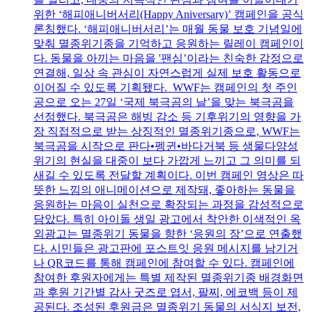
위한 ‘해피애니버서리(Happy Aniversary)’ 캠페인을 공식
론칭했다. ‘해피애니버서리’는 매월 동물 보호 기념일에
맞춰 멸종위기종을 기억하고 응원하는 릴레이 캠페인이
다. 동물을 아끼는 마음을 '팬심’이라는 친숙한 감정으로
연결해, 일상 속 관심이 자연스럽게 실제 보호 활동으로
이어질 수 있도록 기획됐다. WWF는 캠페인의 첫 주인
공으로 오는 27일 ‘국제 북극곰의 날’을 맞는 북극곰을
선정했다. 북극곰은 해빙 감소 등 기후위기의 영향을 가
장 직접적으로 받는 상징적인 멸종위기종으로, WWF는
북극곰을 시작으로 판다•펭귄•바다거북 등 생물다양성
위기의 현실을 대중이 보다 가깝게 느끼고 그 의미를 되
새길 수 있도록 전달할 계획이다. 이번 캠페인 영상은 따
뜻한 느낌의 애니메이션으로 제작돼, 좋아하는 동물을
응원하는 마음이 실천으로 확장되는 과정을 감성적으로
담았다. 특히 아이돌 생일 광고에서 착안한 이색적인 옥
외광고는 멸종위기 동물을 향한 ‘응원의 장’으로 연출했
다. 시민들은 광고판에 포스트잇 응원 메시지를 남기거
나 QR코드를 통해 캠페인에 참여할 수 있다. 캠페인에
참여한 후원자에게는 특별 제작된 멸종위기종 배경화면
과 후원 기간별 감사 굿즈로 엽서, 팔찌, 에코백 등이 제
공된다. 조성된 후원금은 멸종위기 동물의 서식지 보전,