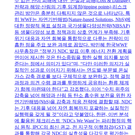
수 없는 잔여 피해에 대한 ‘손실과 피해(Loss & Damage)’
전략과 해양·산림의 기후 임계점(tipping points) 리스크
관리 방안은 충분히 다뤄지지 않은 것으로 나타났다. 특
히 WWF는 자연기반해법(Nature-based Solutions, NbS)에
대한 정량적 목표 설정과 국가생물다양성전략(NBSAP)
등 생물다양성 보호 정책과의 상호 연계가 부족해, 기후
위기 대응과 자연 회복을 통합적으로 다루는 전략이 미
흡한 점을 주요 보완 과제로 꼽았다. 박민혜 한국WWF
사무총장은 “정부가 NDC 발표 이후 에너지 전환 계획을
연이어 제시한 것은 탄소중립을 향한 실행 의지를 보여
준다는 점에서 의미가 있다”며, “다만 이러한 의지가 실
질적인 성과로 이어지기 위해서는 연도별·부문별 온실
가스 감축 경로를 보다 구체적으로 보완하고, 정책 결정
과정과 의견 수렴 결과를 투명하게 공유하는 환류 체계
가 함께 마련돼야 한다”고 강조했다. 이어 “수치 위주의
감축을 넘어 해양과 산림 등 탄소 흡수원 보전을 위한 자
연기반해법(NbS)을 감축과 적응 전략에 결합할 때, NDC
는 기후 대응을 넘어 자연 회복까지 포괄하는 실질적인
실행력을 갖게 될 것”이라고 덧붙였다. 한편, 이번 분석
에 활용된 체크리스트 ‘NDCs We Want’는 파리협정의 핵
심 원칙, IPCC의 최신 권고, 전 지구적 이행점검(GST) 결
과를 통합해 각국 NDC의 실효성을 다각도로 평가하는