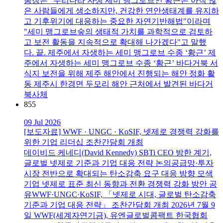
총장은 "우리나라 자생 세미 맹그로브인 황근은 아직 많
은 사람들에게 생소하지만, 건강한 연안생태계를 유지하
고 기후위기에 대응하는 중요한 자연기반해법"이라며
"세미 맹그로브숲의 생태적 가치를 과학적으로 검토하
고 보전 활동을 지속적으로 확대해 나가겠다"고 말했
다. 끝. 제주에서 자생하는 세미 맹그로브 수종 ‘황근’ 제
주에서 자생하는 세미 맹그로브 수종 ‘황근’ 바다거북 서
식지 보전을 위해 제주 해안에서 진행되는 해안 정화 활
동 제주시 한경면 두모리 해안 근처에서 발견된 바다거
북사체
855
09 Jul 2026
[보도자료] WWF · UNGC · KoSIF, 넷제로 경쟁력 강화를
위한 기업 리더십 조찬간담회 개최
데이비드 케네디(David Kennedy) SBTi CEO 방한 계기,
글로벌 넷제로 기준과 기업 대응 전략 논의공급망·투자
시장 전반으로 확대되는 탄소감축 요구 대응 방향 모색
기업 넷제로 표준 최신 동향과 전환 경쟁력 강화 방안 공
유WWF·UNGC·KoSIF, 「넷제로 시대, 글로벌 탄소감축
기준과 기업 대응 전략」 조찬간담회 개최 2026년 7월 9
일 WWF(세계자연기금), 유엔글로벌콤팩트 한국협회