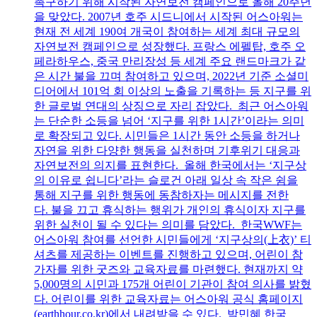
촉구하기 위해 시작된 자연보전 캠페인으로 올해 20주년
을 맞았다. 2007년 호주 시드니에서 시작된 어스아워는
현재 전 세계 190여 개국이 참여하는 세계 최대 규모의
자연보전 캠페인으로 성장했다. 프랑스 에펠탑, 호주 오
페라하우스, 중국 만리장성 등 세계 주요 랜드마크가 같
은 시간 불을 끄며 참여하고 있으며, 2022년 기준 소셜미
디어에서 101억 회 이상의 노출을 기록하는 등 지구를 위
한 글로벌 연대의 상징으로 자리 잡았다. 최근 어스아워
는 단순한 소등을 넘어 ‘지구를 위한 1시간’이라는 의미
로 확장되고 있다. 시민들은 1시간 동안 소등을 하거나
자연을 위한 다양한 행동을 실천하며 기후위기 대응과
자연보전의 의지를 표현한다. 올해 한국에서는 ‘지구상
의 이유로 쉽니다’라는 슬로건 아래 일상 속 작은 쉼을
통해 지구를 위한 행동에 동참하자는 메시지를 전한
다. 불을 끄고 휴식하는 행위가 개인의 휴식이자 지구를
위한 실천이 될 수 있다는 의미를 담았다. 한국WWF는
어스아워 참여를 선언한 시민들에게 ‘지구상의(上衣)’ 티
셔츠를 제공하는 이벤트를 진행하고 있으며, 어린이 참
가자를 위한 굿즈와 교육자료를 마련했다. 현재까지 약
5,000명의 시민과 175개 어린이 기관이 참여 의사를 밝혔
다. 어린이를 위한 교육자료는 어스아워 공식 홈페이지
(earthhour.co.kr)에서 내려받을 수 있다. 박민혜 한국