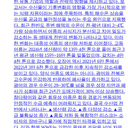
한 유통 기업의 역할과 전략적 방향을 제시하고 있다. 보
고서는 수산물이 기후변화의 영향을 가장 가시적으로 받
는 식량 자원이라는 점에 주목하며, 특히 해수온 상승을
수산물 공급의 불안정성을 높이는 주요 원인으로 지목했
다. 최근 한반도 주변 해역의 수온이 전·평년 대비 2~4℃
가량 상승하면서 어종의 서식지가 분산되고 치어 밀도가
감소하는 등 생태계 전반의 변화가 나타나고 있다. 이러
한 변화는 대중성 어종의 생산량 저하로 이어졌다. 고등
어류는 2024년 생산량이 약 13만 4천 톤으로 줄어 최근 3
년 평균 생산량 15만~16만 톤을 밑돌았으며, 갈치는 4만
4천 톤으로 감소했다. 오징어 역시 2021년 6만 톤에서
2022년 3만 6천 톤으로 급감한 이후 지속적인 감소세를
보이고 있다. 양식 어종도 예외는 아니다. 광어와 전복은
고수온에 민감하게 반응하며 폐사율이 증가하고 있다.
광어의 경우 수온이 29~30℃를 넘을 경우 성장 지연과 폐
사가 심화돼 최근 2년간 도매가격이 30% 이상 상승했다.
참다랑어와 같은 회유성 어종은 회유 경로가 변동되며
안정적인 수급 예측이 어려워지고 있다. 결국 수산업 전
반에서 나타나는 ▲생산량 감소 ▲종 다양성 감소 ▲공
급 불확실성 증가 ▲품질 저하 등 복합적인 리스크는 소
비자의 장바구니 물가에 직접적인 타격을 입히고 있
다. 이와 함께 WWF는 기업이 원재료 조달을 넘어 자연