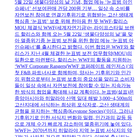
5월 22일 생물다양성의 날 기념, 협업 메뉴 ‘눈표범 아인
슈페너’ 선보여판매 건당 200원 기부… 일상 속 소비를
자연보전 참여로 연결기후위기로 위협받는 고산 생태계
핵심종 ‘눈표범’ 보호 위해 한마음 한 뜻 WWF-할리스
MOU 체결식 WWF(세계자연기금)는 라이프스타일 브랜
드 할리스와 함께 오는 5월 22일 ‘생물다양성의 날’을 맞
아 멸종위기종 눈표범 보전을 위한 협업 메뉴 ‘눈표범 아
인슈페너’를 출시한다고 밝혔다. 이번 협업은 WWF와 할
리스가 지난 4월 체결한 눈표범 보전 업무협약(MOU)의
일환으로 마련됐다. 할리스는 WWF의 활동을 지원하는
‘WWF Corporate Rangers(WWF 코퍼레이트 레인저스)’의
첫 F&B 파트너사로 함께하며, 양사는 기후위기와 인간
의 위협으로부터 눈표범 보호의 중요성을 알리고 소비자
들이 일상 속에서 자연보전에 참여할 수 있는 지속가능
한 방식의 협업을 확대해 나갈 계획이다. 눈표범(설표)은
중앙아시아와 히말라야 산맥 일대 해발 3,000~4,500m의
고산지대에 서식하는 최상위 포식자로, 고산 생태계의
균형을 유지하는 ‘핵심종(Keystone Species)’이다. 그러나
기후위기로 인한 서식지 변화와 밀렵, 인간과의 갈등 등
으로 개체 수가 빠르게 감소하며 멸종위기에 놓여 있다.
WWF는 2070년까지 히말라야 지역 눈표범 서식지의 약
23%가 사라질 것으로 전망하고 있다. 이번에 출시되는