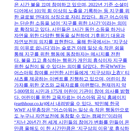
은 시간 불을 끄며 참여하고 있으며, 2022년 기준 소셜미
디어에서 101억 회 이상의 노출을 기록하는 등 지구를 위
한 글로벌 연대의 상징으로 자리 잡았다. 최근 어스아워
는 단순한 소등을 넘어 ‘지구를 위한 1시간’이라는 의미
로 확장되고 있다. 시민들은 1시간 동안 소등을 하거나
자연을 위한 다양한 행동을 실천하며 기후위기 대응과
자연보전의 의지를 표현한다. 올해 한국에서는 ‘지구상
의 이유로 쉽니다’라는 슬로건 아래 일상 속 작은 쉼을
통해 지구를 위한 행동에 동참하자는 메시지를 전한
다. 불을 끄고 휴식하는 행위가 개인의 휴식이자 지구를
위한 실천이 될 수 있다는 의미를 담았다. 한국WWF는
어스아워 참여를 선언한 시민들에게 ‘지구상의(上衣)’ 티
셔츠를 제공하는 이벤트를 진행하고 있으며, 어린이 참
가자를 위한 굿즈와 교육자료를 마련했다. 현재까지 약
5,000명의 시민과 175개 어린이 기관이 참여 의사를 밝혔
다. 어린이를 위한 교육자료는 어스아워 공식 홈페이지
(earthhour.co.kr)에서 내려받을 수 있다. 박민혜 한국
WWF 사무총장은 “어스아워는 일상 속 작은 행동만으로
도 누구나 자연보전에 동참할 수 있는 캠페인”이라며
“지난 20년간 전 세계 시민들의 참여가 변화를 만들어 온
만큼 올해도 이 한 시간만큼은 ‘지구상의 이유’로 휴식하