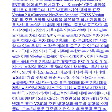
SBTi)의 데이비드 케네디(David Kennedy) CEO 방한을
계기로 마련됐으며, 최근 발표된 ‘기업 넷제로 표준
Version 2.0 (Corporate Net-Zero Standard, CNZS Version
2.0)’의 주요 변화와 시사점을 공유하고 국내 기업의 대
응 방향을 논의하기 위해 개최됐다. 글로벌 공급망과 투
자시장에서 기업의 기후 대응 역량은 선택이 아닌 필수
요건으로 자리 잡고 있다. 주요 글로벌 기업과 투자 기관
들은 협력사와 투자 대상 기업에 보다 구체적이고 신뢰
할 수 있는 온실가스 감축 계획을 요구하고 있으며, 이에
따라 국내 기업 역시 국제 기준에 부합하는 감축 목표 수
립과 이행 역량을 강화해야 하는 상황이다. 이번 간담회
에는 국내 주요 기업의 최고 경영진과 ESG 위원회 위원,
지속가능경영 책임자 등 50여 명이 참석했다. 특히 삼성
전자, SK하이닉스, 포스코, 아모레퍼시픽 등이 자리해
▲SBTi ‘기업 넷제로 표준 V2.0’의 주요 내용과 시사점
▲공급망 전반의 탄소감축 요구 확대에 따른 기업 대응
전략 ▲산업별 전환 리스크와 기회 ▲글로벌 시장 변화
속 한국 기업의 경쟁력 제고 방안 등에 대해 논의했다. 데
이비드 케네디 SBTi CEO는 기조연설을 통해 SBTi ‘기업
넷제로 표준 V2.0’의 주요 방향성과 글로벌 동향을 소개
했다. 그는 "새로운 표준은 기업의 기후 행동을 목표 설