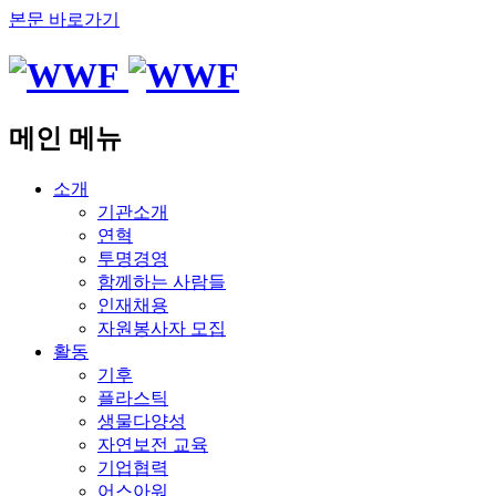
본문 바로가기
메인 메뉴
소개
기관소개
연혁
투명경영
함께하는 사람들
인재채용
자원봉사자 모집
활동
기후
플라스틱
생물다양성
자연보전 교육
기업협력
어스아워