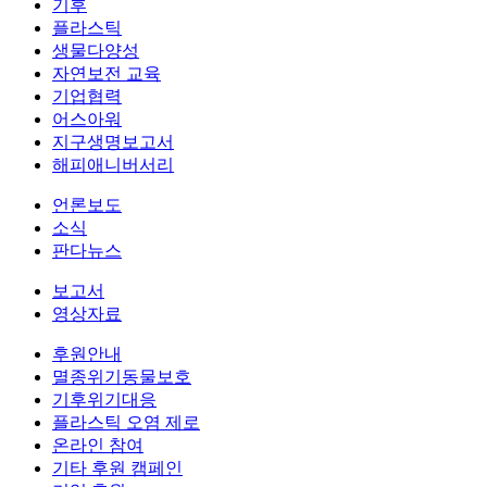
기후
플라스틱
생물다양성
자연보전 교육
기업협력
어스아워
지구생명보고서
해피애니버서리
언론보도
소식
판다뉴스
보고서
영상자료
후원안내
멸종위기동물보호
기후위기대응
플라스틱 오염 제로
온라인 참여
기타 후원 캠페인