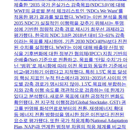
제출한 ‘2035 국가 온실가스 감축목표(NDC3.0)’에 대해
WWF의 글로벌 분석 체크리스트인 ‘NDCs We Want’를
적용한 평가 결과를 발표했다. WWF는 이번 분석을 통해
2035 NDC가 실질적인 이행력을 갖추기 위해서는 투명
성에 기반한 정량적 감축 경로 제시가 최우선 과제라고
평가했다. 한국의 NDC 3.0은 2018년 대비 53~61% 감축
이라는 목표를 제시하며, 기존 2030 NDC(40%)보다 진전
된 수치를 설정했다. WWF는 이에 대해 배출량 산정 방
식을 기후변화에 대한 정부간 협의체(IPCC) 지침 기반의
순배출(Net) 기준으로 전환하고, 목표를 ‘단일 수치’가 아
닌 ‘범위’로 제시함에 따라 이전 목표와 동일한 기준에서
비교•평가하기 어렵다고 지적했다. 특히 1.5℃ 목표 달성
의 핵심 지표인 누적 탄소예산과 2031~2035년 사이의 연
도별 감축 경로가 명시되지 않아, 1.5℃ 목표에 부합하는
지와 감축 이행 속도를 객관적으로 검증하는 데 한계가
있다고 분석했다. 새로운 목표에 대한 긍정적인 변화도
확인됐다. 전 지구적 이행점검(Global Stocktake, GST) 권
고를 반영해 화석연료로부터의 전환, 재생에너지 확대
등 에너지 전환 방향성을 명시한 점은 이전보다 진전된
요소로 평가됐다. 또한 국가 적응계획(National Adaptation
Plan, NAP)과 연계한 범정부 차원의 적응 체계를 비교적