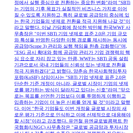
정에서 실행 중심으로 전환하는 중요한 변화"라며 "SBTi
는 기업의 기후 목표가 실질적인 비즈니스 가치로 이어
질 수 있도록 지원하고, 특히 글로벌 공급망의 중심에 있
는 한국 기업들의 넷제로 전환을 적극 지원해 나갈 것"이
라고 말했다. 이날 간담회에 참석한 박민혜 한국WWF 사
무총장은 "이번 SBTi 기업 넷제로 표준 2.0은 기업 규모
와 특성을 반영한 다양한 이행 경로를 제시하는 동시에
공급망(Scope 3) 관리와 실행 책임을 한층 강화했다"며,
"ESG 공시 확대와 함께 공급망 관리가 기업 경쟁력의 핵
심 요소로 자리 잡고 있는 만큼, WWF는 SBTi 공동 설립
기관으로서 국내 기업들의 신뢰성 있는 넷제로 전환을
적극 지원하겠다"고 밝혔다. 양춘승 한국사회책임투자
포럼(KoSIF) 상임이사는 "SBTi 기업 넷제로 표준 2.0은
단순한 기준 개정이 아니라, 글로벌 시장이 기업의 넷제
로를 평가하는 방식이 달라지고 있다는 신호"라며 "앞으
로는 목표를 선언한 기업보다 이를 투명하게 이행하고
입증하는 기업이 더 높은 신뢰를 얻게 될 것"이라고 말했
다. 이어 "한국 기업들도 이번 개정을 글로벌 시장의 새
로운 평가 기준으로 인식하고 이에 선제적으로 대응해야
할 시점"이라고 강조했다. 유연철 유엔글로벌콤팩트 한
국협회(UNGC) 사무총장은 "글로벌 공급망과 투자시장