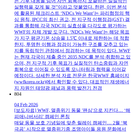
는 기후 대응을 넘어 자연 회복까지 포괄하는 실질적인
실행력을 갖게 될 것”이라고 덧붙였다. 한편, 이번 분석
에 활용된 체크리스트 ‘NDCs We Want’는 파리협정의 핵
심 원칙, IPCC의 최신 권고, 전 지구적 이행점검(GST) 결
과를 통합해 각국 NDC의 실효성을 다각도로 평가하는
WWF의 자체 개발 도구다. ‘NDCs We Want’는 해당 목표
가 지구 평균기온 상승을 1.5℃ 이내로 제한하는 데 적합
한지, 투명한 이행과 점검이 가능한 구조를 갖추고 있는
지를 독립적인 관점에서 점검하는 데 목적이 있다. WWF
는 현재 각국이 제출 중인 2035 NDC를 분석·취합하고 있
으며, 전 지구적 기후 목표가 실질적인 탄소중립과 자연
회복으로 이어질 수 있도록 모니터링과 협력을 이어갈
예정이다. 상세한 분석 자료 전문은 한국WWF 홈페이지
(wwfkorea.or.kr)에서 확인할 수 있다. 대표적인 재생에너
지 자원인 태양광 패널과 풍력 발전기 전경
804
04 Feb 2026
[보도자료] WWF, 멸종위기 동물 '팬심'으로 지킨다… ‘해
피애니버서리' 캠페인 론칭
매달 동물 보호 기념일에 맞춘 릴레이 캠페인… 2월 ‘북
극곰’ 시작으로 멸종위기종 조명아이돌 응원 문화에서