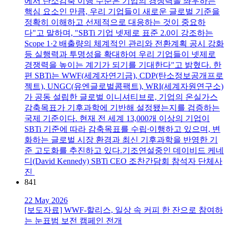
에서 탄소감축 이행 수준은 기업의 경쟁력을 좌우하는
핵심 요소인 만큼, 우리 기업들이 새로운 글로벌 기준을
정확히 이해하고 선제적으로 대응하는 것이 중요하
다"고 말하며, "SBTi 기업 넷제로 표준 2.0이 강조하는
Scope 1·2 배출량의 체계적인 관리와 전환계획 공시 강화
등 실행력과 투명성을 확대하여 우리 기업들이 넷제로
경쟁력을 높이는 계기가 되기를 기대한다"고 밝혔다. 한
편 SBTi는 WWF(세계자연기금), CDP(탄소정보공개프로
젝트), UNGC(유엔글로벌콤팩트), WRI(세계자원연구소)
가 공동 설립한 글로벌 이니셔티브로, 기업의 온실가스
감축목표가 기후과학에 기반해 설정됐는지를 검증하는
국제 기준이다. 현재 전 세계 13,000개 이상의 기업이
SBTi 기준에 따라 감축목표를 수립∙이행하고 있으며, 변
화하는 글로벌 시장 환경과 최신 기후과학을 반영한 기
준 고도화를 추진하고 있다.기조연설중인 데이비드 케네
디(David Kennedy) SBTi CEO 조찬간담회 참석자 단체사
진
841
22 May 2026
[보도자료] WWF-할리스, 일상 속 커피 한 잔으로 참여하
는 눈표범 보전 캠페인 전개