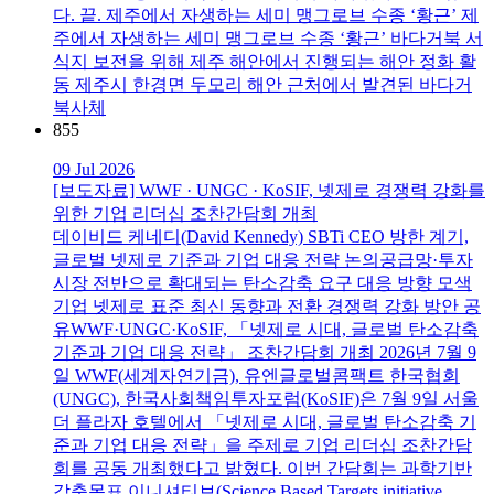
다. 끝. 제주에서 자생하는 세미 맹그로브 수종 ‘황근’ 제
주에서 자생하는 세미 맹그로브 수종 ‘황근’ 바다거북 서
식지 보전을 위해 제주 해안에서 진행되는 해안 정화 활
동 제주시 한경면 두모리 해안 근처에서 발견된 바다거
북사체
855
09 Jul 2026
[보도자료] WWF · UNGC · KoSIF, 넷제로 경쟁력 강화를
위한 기업 리더십 조찬간담회 개최
데이비드 케네디(David Kennedy) SBTi CEO 방한 계기,
글로벌 넷제로 기준과 기업 대응 전략 논의공급망·투자
시장 전반으로 확대되는 탄소감축 요구 대응 방향 모색
기업 넷제로 표준 최신 동향과 전환 경쟁력 강화 방안 공
유WWF·UNGC·KoSIF, 「넷제로 시대, 글로벌 탄소감축
기준과 기업 대응 전략」 조찬간담회 개최 2026년 7월 9
일 WWF(세계자연기금), 유엔글로벌콤팩트 한국협회
(UNGC), 한국사회책임투자포럼(KoSIF)은 7월 9일 서울
더 플라자 호텔에서 「넷제로 시대, 글로벌 탄소감축 기
준과 기업 대응 전략」을 주제로 기업 리더십 조찬간담
회를 공동 개최했다고 밝혔다. 이번 간담회는 과학기반
감축목표 이니셔티브(Science Based Targets initiative,