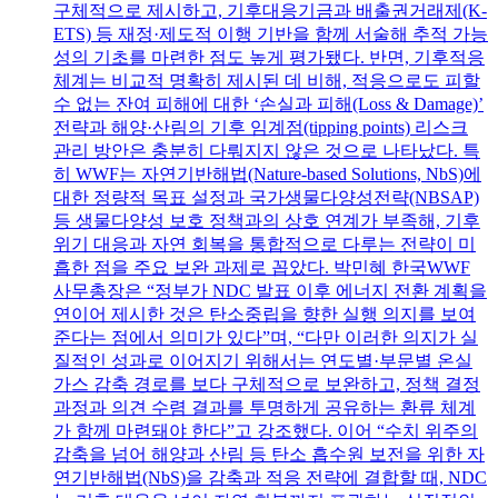
구체적으로 제시하고, 기후대응기금과 배출권거래제(K-
ETS) 등 재정·제도적 이행 기반을 함께 서술해 추적 가능
성의 기초를 마련한 점도 높게 평가됐다. 반면, 기후적응
체계는 비교적 명확히 제시된 데 비해, 적응으로도 피할
수 없는 잔여 피해에 대한 ‘손실과 피해(Loss & Damage)’
전략과 해양·산림의 기후 임계점(tipping points) 리스크
관리 방안은 충분히 다뤄지지 않은 것으로 나타났다. 특
히 WWF는 자연기반해법(Nature-based Solutions, NbS)에
대한 정량적 목표 설정과 국가생물다양성전략(NBSAP)
등 생물다양성 보호 정책과의 상호 연계가 부족해, 기후
위기 대응과 자연 회복을 통합적으로 다루는 전략이 미
흡한 점을 주요 보완 과제로 꼽았다. 박민혜 한국WWF
사무총장은 “정부가 NDC 발표 이후 에너지 전환 계획을
연이어 제시한 것은 탄소중립을 향한 실행 의지를 보여
준다는 점에서 의미가 있다”며, “다만 이러한 의지가 실
질적인 성과로 이어지기 위해서는 연도별·부문별 온실
가스 감축 경로를 보다 구체적으로 보완하고, 정책 결정
과정과 의견 수렴 결과를 투명하게 공유하는 환류 체계
가 함께 마련돼야 한다”고 강조했다. 이어 “수치 위주의
감축을 넘어 해양과 산림 등 탄소 흡수원 보전을 위한 자
연기반해법(NbS)을 감축과 적응 전략에 결합할 때, NDC