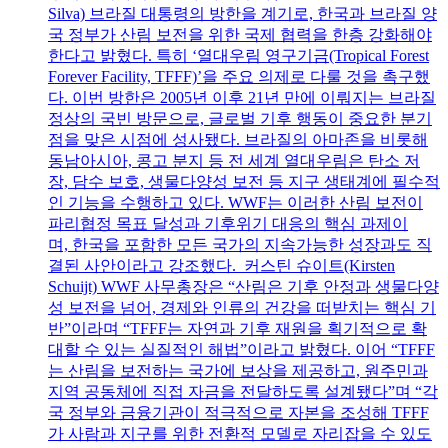
Silva) 브라질 대통령의 방한을 계기로, 한국과 브라질 양
국 정부가 산림 보전을 위한 국제 협력을 한층 강화해야
한다고 밝혔다. 특히 ‘열대우림 영구기금(Tropical Forest
Forever Facility, TFFF)’을 주요 의제로 다룰 것을 촉구했
다. 이번 방한은 2005년 이후 21년 만에 이뤄지는 브라질
정상의 국빈 방문으로, 글로벌 기후 행동이 중요한 분기
점을 맞은 시점에 성사됐다. 브라질의 아마존을 비롯해
동남아시아, 콩고 분지 등 전 세계 열대우림은 탄소 저
장, 담수 보호, 생물다양성 보전 등 지구 생태계에 필수적
인 기능을 수행하고 있다. WWF는 이러한 산림 보전이
파리협정 목표 달성과 기후위기 대응의 핵심 과제이
며, 한국을 포함한 모든 국가의 지속가능한 성장과도 직
결된 사안이라고 강조했다. 커스틴 슈이트(Kirsten
Schuijt) WWF 사무총장은 “산림은 기후 안정과 생물다양
성 보전을 넘어, 경제와 인류의 건강을 떠받치는 핵심 기
반”이라며 “TFFF는 자연과 기후 재원을 획기적으로 확
대할 수 있는 실질적인 해법”이라고 밝혔다. 이어 “TFFF
는 산림을 보전하는 국가에 보상을 제공하고, 원주민과
지역 공동체에 직접 자금을 전달하도록 설계됐다”며 “각
국 정부와 금융기관이 적극적으로 자본을 조성해 TFFF
가 사람과 지구를 위한 전환적 모델로 자리잡을 수 있도