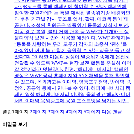
다. 시민들은 광고판에 포스트잇 응원 메시지를 남기거
나 QR코드를 통해 캠페인에 참여할 수 있다. 캠페인에
참여한 후원자에게는 특별 제작된 멸종위기종 배경화면
과 후원 기간별 감사 굿즈로 엽서, 팔찌, 에코백 등이 제
공된다. 조성된 후원금은 멸종위기 동물의 서식지 보전,
이동 경로 복원, 불법 거래 단속 등 WWF가 전개하는 생
물다양성 보전 사업에 사용될 예정이다. WWF 관계자는
“동물을 사랑하는 우리 모두가 각자의 소중한 ‘팬심’을
아낌없이 꺼내 놓고 함께 응원할 수 있는 장을 만들고 싶
었다”며 “이러한 마음과 정성이 멸종위기종에게 온전히
전달될 수 있도록 WWF는 현장 보전 활동을 충실히 이어
갈 것”이라고 덧붙였다. 한편, ‘해피애니버서리’ 캠페인
영상은 WWF 공식 홈페이지와 SNS 채널을 통해 확인할
수 있으며, 옥외광고는 이대역, 영등포구청역, 방이역, 송
정역, 공릉역 등에서 만나볼 수 있다. 해피애니버서리 캠
페인 영상 해피애니버서리 이대역 옥외광고 해피애니버
서리 이대역 옥외광고에 응원 포스트잇을 남기는 시민
열린
1
페이지
2
페이지
3
페이지
4
페이지
5
페이지
다음
맨끝
비밀글 보기