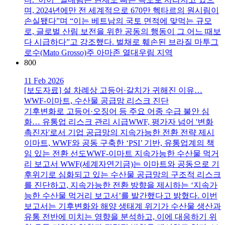
며, 2024년에만 전 세계적으로 670만 헥타르의 원시림이
손실됐다”며 “이는 베트남의 국토 면적에 맞먹는 규모
로, 글로벌 산림 보전을 위한 공동의 행동이 그 어느 때보
다 시급하다”고 강조했다. 벌채로 훼손된 브라질 마투그
로수(Mato Grosso)주 아마존 열대우림 지역
800
11 Feb 2026
[보도자료] 설 차례상 고등어·갈치가 귀해진 이유…
WWF-이마트, 수산물 공급망 리스크 진단
기후변화로 고등어·오징어 등 주요 어종 수급 불안 심
화… 유통업 리스크 관리 시급WWF, 평가자 넘어 '변화
촉진자'로서 기업 공급망의 지속가능한 전환 전략 제시
이마트, WWF와 공동 구축한 ‘PSI’ 기반, 유통업계의 책
임 있는 전환 선도WWF-이마트 지속가능한 수산물 먹거
리 보고서 WWF(세계자연기금)는 이마트와 공동으로 기
후위기로 심화되고 있는 수산물 공급망의 구조적 리스크
를 진단하고, 지속가능한 전환 방향을 제시하는 ‘지속가
능한 수산물 먹거리 보고서’를 발간했다고 밝혔다. 이번
보고서는 기후변화와 해양 생태계 위기가 수산물 생산과
유통 전반에 미치는 영향을 분석하고, 이에 대응하기 위