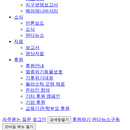
지구생명보고서
해피애니버서리
소식
언론보도
소식
판다뉴스
자료
보고서
영상자료
후원
후원안내
멸종위기동물보호
기후위기대응
플라스틱 오염 제로
온라인 참여
기타 후원 캠페인
기업 후원
교육기관/학부모 후원
자주묻는 질문
로그인
후원하기
판다뉴스구독
검색창열기
모바일 메뉴 열기