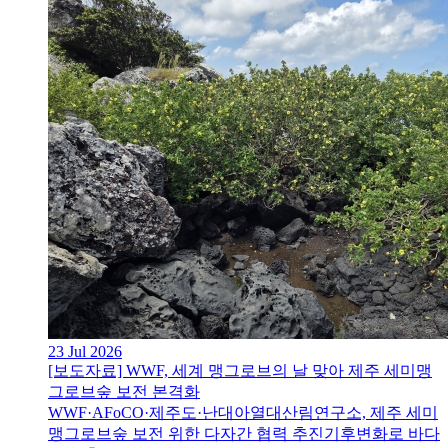
23 Jul 2026
[보도자료] WWF, 세계 맹그로브의 날 맞아 제주 세미맹
그로브숲 보전 본격화
WWF·AFoCO·제주도·난대아열대산림연구소, 제주 세미
맹그로브숲 보전 위한 다자간 협력 추진기후변화로 바다