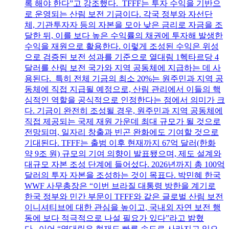
록 해야 한다”고 강조했다. TFFF는 투자 수익을 기반으
로 운영되는 산림 보전 기금이다. 각국 정부와 자선단
체, 기관투자자 등의 자본을 모아 낮은 금리로 자금을 조
달한 뒤, 이를 보다 높은 수익률의 채권에 투자해 발생한
수익을 재원으로 활용한다. 이렇게 조성된 수익은 위성
으로 검증된 보전 성과를 기준으로 열대림 1헥타르당 4
달러를 산림 보전 국가와 지역 공동체에 지급하는 데 사
용된다. 특히 전체 기금의 최소 20%는 원주민과 지역 공
동체에 직접 지급될 예정으로, 산림 관리에서 이들의 핵
심적인 역할을 공식적으로 인정한다는 점에서 의미가 크
다. 기금이 완전히 조성될 경우, 원주민과 지역 공동체에
직접 제공되는 국제 재원 가운데 최대 규모가 될 것으로
전망되며, 일자리 창출과 빈곤 완화에도 기여할 것으로
기대된다. TFFF는 출범 이후 현재까지 67억 달러(한화
약 9조 원) 규모의 기여 의향이 발표됐으며, 제도 설계와
대규모 자본 조성 단계에 들어섰다. 2026년까지 총 100억
달러의 투자 자본을 조성하는 것이 목표다. 박민혜 한국
WWF 사무총장은 “이번 브라질 대통령 방한을 계기로
한국 정부와 민간 부문이 TFFF와 같은 글로벌 산림 보전
이니셔티브에 대한 관심을 높이고, 국내외 자연 보전 행
동에 보다 적극적으로 나설 필요가 있다”라고 밝혔
다. 이어 “열대림은 현재도 빠른 속도로 사라지고 있으