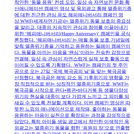
착안한 ‘동물 응원’ 컨셉 도입, 일상 속 자연보전 문화 확
산애니메이션 캠페인 영상 및 옥외광고 통해 멸종위기종
에 대한 친근한 관심 유도 해피애니버서리 캠페인 영
상 WWF(세계자연기금)는 멸종위기 동물 보호의 중요성
을 알리고, 대중의 지속적인 관심과 참여를 이끌어내기
위한 ‘해피애니버서리(Happy Aniversary)’ 캠페인을 공식
론칭했다. ‘해피애니버서리’는 매월 동물 보호 기념일에
맞춰 멸종위기종을 기억하고 응원하는 릴레이 캠페인이
다. 동물을 아끼는 마음을 '팬심’이라는 친숙한 감정으로
연결해, 일상 속 관심이 자연스럽게 실제 보호 활동으로
이어질 수 있도록 기획됐다. WWF는 캠페인의 첫 주인
공으로 오는 27일 ‘국제 북극곰의 날’을 맞는 북극곰을
선정했다. 북극곰은 해빙 감소 등 기후위기의 영향을 가
장 직접적으로 받는 상징적인 멸종위기종으로, WWF는
북극곰을 시작으로 판다•펭귄•바다거북 등 생물다양성
위기의 현실을 대중이 보다 가깝게 느끼고 그 의미를 되
새길 수 있도록 전달할 계획이다. 이번 캠페인 영상은 따
뜻한 느낌의 애니메이션으로 제작돼, 좋아하는 동물을
응원하는 마음이 실천으로 확장되는 과정을 감성적으로
담았다. 특히 아이돌 생일 광고에서 착안한 이색적인 옥
외광고는 멸종위기 동물을 향한 ‘응원의 장’으로 연출했