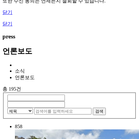
또한 수신 동의는 언제든지 철회할 수 있습니다.
닫기
닫기
press
언론보도
소식
언론보도
총 195건
검색
858