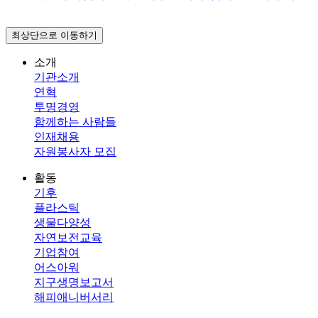
최상단으로 이동하기
소개
기관소개
연혁
투명경영
함께하는 사람들
인재채용
자원봉사자 모집
활동
기후
플라스틱
생물다양성
자연보전교육
기업참여
어스아워
지구생명보고서
해피애니버서리