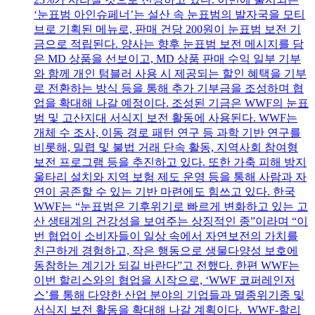
‘눈표범 아인슈페너’는 설산 속 눈표범의 발자국을 모티
브로 기획된 메뉴로, 판매 건당 200원이 눈표범 보전 기
금으로 적립된다. 양사는 향후 눈표범 보전 메시지를 담
은 MD 상품을 선보이고, MD 상품 판매 수익 일부 기부
와 함께 개인 텀블러 사용 시 제공되는 할인 혜택을 기부
로 전환하는 방식 등을 통해 추가 기부금을 조성하며 협
업을 확대해 나갈 예정이다. 조성된 기금은 WWF의 눈표
범 및 고산지대 서식지 보전 활동에 사용된다. WWF는
개체 수 조사, 이동 경로 패턴 연구 등 과학 기반 연구를
비롯해, 밀렵 및 불법 거래 단속 활동, 지역사회 참여형
보전 프로그램 등을 추진하고 있다. 또한 가축 피해 방지
울타리 설치와 지역 보험 제도 운영 등을 통해 사람과 자
연이 공존할 수 있는 기반 마련에도 힘쓰고 있다. 한국
WWF는 “눈표범은 기후위기로 빠르게 변화하고 있는 고
산 생태계의 건강성을 보여주는 상징적인 종”이라며 “이
번 협업이 소비자들이 일상 속에서 자연보전의 가치를
친근하게 경험하고, 작은 행동으로 생물다양성 보호에
동참하는 계기가 되길 바란다”고 전했다. 한편 WWF는
이번 할리스와의 협업을 시작으로, ‘WWF 코퍼레인저
스’를 통해 다양한 산업 분야의 기업들과 멸종위기종 및
서식지 보전 활동을 확대해 나갈 계획이다. WWF-할리