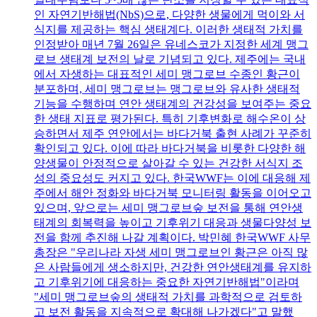
인 자연기반해법(NbS)으로, 다양한 생물에게 먹이와 서
식지를 제공하는 핵심 생태계다. 이러한 생태적 가치를
인정받아 매년 7월 26일은 유네스코가 지정한 세계 맹그
로브 생태계 보전의 날로 기념되고 있다. 제주에는 국내
에서 자생하는 대표적인 세미 맹그로브 수종인 황근이
분포하며, 세미 맹그로브는 맹그로브와 유사한 생태적
기능을 수행하며 연안 생태계의 건강성을 보여주는 중요
한 생태 지표로 평가된다. 특히 기후변화로 해수온이 상
승하면서 제주 연안에서는 바다거북 출현 사례가 꾸준히
확인되고 있다. 이에 따라 바다거북을 비롯한 다양한 해
양생물이 안정적으로 살아갈 수 있는 건강한 서식지 조
성의 중요성도 커지고 있다. 한국WWF는 이에 대응해 제
주에서 해안 정화와 바다거북 모니터링 활동을 이어오고
있으며, 앞으로는 세미 맹그로브숲 보전을 통해 연안생
태계의 회복력을 높이고 기후위기 대응과 생물다양성 보
전을 함께 추진해 나갈 계획이다. 박민혜 한국WWF 사무
총장은 "우리나라 자생 세미 맹그로브인 황근은 아직 많
은 사람들에게 생소하지만, 건강한 연안생태계를 유지하
고 기후위기에 대응하는 중요한 자연기반해법"이라며
"세미 맹그로브숲의 생태적 가치를 과학적으로 검토하
고 보전 활동을 지속적으로 확대해 나가겠다"고 말했