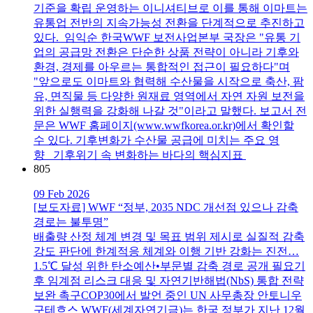
기준을 확립 운영하는 이니셔티브로 이를 통해 이마트는
유통업 전반의 지속가능성 전환을 단계적으로 추진하고
있다. 임익순 한국WWF 보전사업본부 국장은 "유통 기
업의 공급망 전환은 단순한 상품 전략이 아니라 기후와
환경, 경제를 아우르는 통합적인 접근이 필요하다"며
"앞으로도 이마트와 협력해 수산물을 시작으로 축산, 팜
유, 면직물 등 다양한 원재료 영역에서 자연 자원 보전을
위한 실행력을 강화해 나갈 것"이라고 말했다. 보고서 전
문은 WWF 홈페이지(www.wwfkorea.or.kr)에서 확인할
수 있다. 기후변화가 수산물 공급에 미치는 주요 영
향 기후위기 속 변화하는 바다의 핵심지표
805
09 Feb 2026
[보도자료] WWF “정부, 2035 NDC 개선점 있으나 감축
경로는 불투명”
배출량 산정 체계 변경 및 목표 범위 제시로 실질적 감축
강도 판단에 한계적응 체계와 이행 기반 강화는 진전…
1.5℃ 달성 위한 탄소예산•부문별 감축 경로 공개 필요기
후 임계점 리스크 대응 및 자연기반해법(NbS) 통합 전략
보완 촉구COP30에서 발언 중인 UN 사무총장 안토니우
구테흐스 WWF(세계자연기금)는 한국 정부가 지난 12월