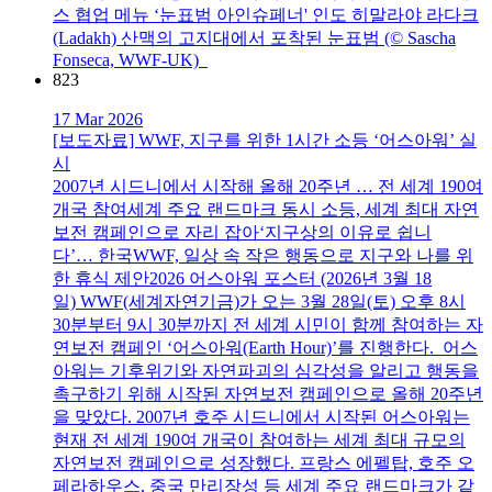
스 협업 메뉴 ‘눈표범 아인슈페너' 인도 히말라야 라다크
(Ladakh) 산맥의 고지대에서 포착된 눈표범 (© Sascha
Fonseca, WWF-UK)
823
17 Mar 2026
[보도자료] WWF, 지구를 위한 1시간 소등 ‘어스아워’ 실
시
2007년 시드니에서 시작해 올해 20주년 … 전 세계 190여
개국 참여세계 주요 랜드마크 동시 소등, 세계 최대 자연
보전 캠페인으로 자리 잡아‘지구상의 이유로 쉽니
다’… 한국WWF, 일상 속 작은 행동으로 지구와 나를 위
한 휴식 제안2026 어스아워 포스터 (2026년 3월 18
일) WWF(세계자연기금)가 오는 3월 28일(토) 오후 8시
30분부터 9시 30분까지 전 세계 시민이 함께 참여하는 자
연보전 캠페인 ‘어스아워(Earth Hour)’를 진행한다. 어스
아워는 기후위기와 자연파괴의 심각성을 알리고 행동을
촉구하기 위해 시작된 자연보전 캠페인으로 올해 20주년
을 맞았다. 2007년 호주 시드니에서 시작된 어스아워는
현재 전 세계 190여 개국이 참여하는 세계 최대 규모의
자연보전 캠페인으로 성장했다. 프랑스 에펠탑, 호주 오
페라하우스, 중국 만리장성 등 세계 주요 랜드마크가 같