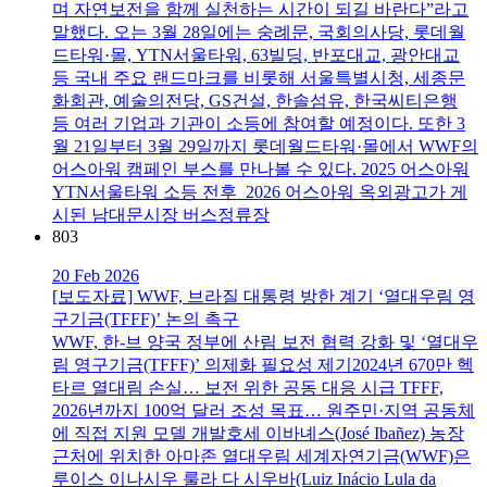
며 자연보전을 함께 실천하는 시간이 되길 바란다”라고
말했다. 오는 3월 28일에는 숭례문, 국회의사당, 롯데월
드타워·몰, YTN서울타워, 63빌딩, 반포대교, 광안대교
등 국내 주요 랜드마크를 비롯해 서울특별시청, 세종문
화회관, 예술의전당, GS건설, 한솔섬유, 한국씨티은행
등 여러 기업과 기관이 소등에 참여할 예정이다. 또한 3
월 21일부터 3월 29일까지 롯데월드타워·몰에서 WWF의
어스아워 캠페인 부스를 만나볼 수 있다. 2025 어스아워
YTN서울타워 소등 전후 2026 어스아워 옥외광고가 게
시된 남대문시장 버스정류장
803
20 Feb 2026
[보도자료] WWF, 브라질 대통령 방한 계기 ‘열대우림 영
구기금(TFFF)’ 논의 촉구
WWF, 한-브 양국 정부에 산림 보전 협력 강화 및 ‘열대우
림 영구기금(TFFF)’ 의제화 필요성 제기2024년 670만 헥
타르 열대림 손실… 보전 위한 공동 대응 시급 TFFF,
2026년까지 100억 달러 조성 목표… 원주민·지역 공동체
에 직접 지원 모델 개발호세 이바녜스(José Ibañez) 농장
근처에 위치한 아마존 열대우림 세계자연기금(WWF)은
루이스 이나시우 룰라 다 시우바(Luiz Inácio Lula da