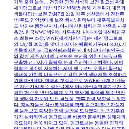
거북 출현 늘어… 건강한 연안 서식지 보전 필요성 확대
세미맹그로브 기반 자연기반해법 통해 기후위기 대응과
생물다양성 보전 강화7월 21일 제주 성산읍에서 진행된
‘제주도 연안생태계 보전 행사'. 왼쪽부터 제주특별자치
도 박천수 행정부지사, 아시아산림협력기구 박종호 사무
총장, 한국WWF 박민혜 사무총장, 난대·아열대산림연구
소 최형순 소장. WWF(세계자연기금)는 세계 맹그로브
의 날(7월 26일)을 맞아 아시아산림협력기구(AFoCO), 제
주특별자치도, 국립산림과학원 난대·아열대산림연구소
와 함께 제주 세미맹그로브숲 보전을 위한 네트워크를
구축하고 다자간 협력을 본격 추진한다고 밝혔다. 이번
협력은 제주에 자생하는 세미 맹그로브 수종인 황근의
생태적 가치를 바탕으로 건강한 연안 생태계를 조성하기
위해 마련됐다. 협력의 첫걸음으로 WWF와 관계 기관들
은 지난 21일 제주 성산읍에서 아시아산림협력기구가 주
최한 '제주도 연안생태계 보전 행사'에 참여해 제주 연안
의 생태적 가치와 보전 필요성, 향후 협력 방향을 논의했
다. 참석자들은 식산봉 일대를 함께 걸으며 황근 자생지
를 둘러보고 다양한 협력 방안을 모색했다. 최근 기후위
기가 심화되면서 맹그로브를 비롯한 블루카본 생태계의
중요성이 더욱 커지고 있다. 맹그로브는 동일한 면적의
열대우림보다 3~5배 많은 탄소를 저장할 수 있는 대표적