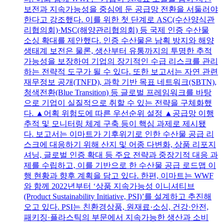
보전과 지속가능성을 중심에 둔 공급망 전환을 서둘러야
한다고 강조했다. 이를 위한 첫 단계로 ASC(수산양식관
리협의회)·MSC(해양관리협의회) 등 국제 인증 수산물
소싱 확대를 제안했다. 인증 수산물은 남획 방지와 해양
생태계 보전은 물론, 생산부터 유통까지의 투명한 추적
가능성을 보장하여 기업의 장기적인 수급 리스크를 관리
하는 전략적 도구가 될 수 있다. 또한 보고서는 자연 관련
재무정보 공개(TNFD), 과학 기반 목표 네트워크(SBTN),
청색전환(Blue Transition) 등 글로벌 프레임워크를 바탕
으로 기업이 실질적으로 취할 수 있는 전략을 구체화했
다. ▲어획 위험도에 따른 우선순위 설정 ▲공급망 이행
추적 및 모니터링 체계 구축 등이 핵심 과제로 제시됐
다. 보고서는 이마트가 기후위기로 인한 수산물 공급 리
스크에 대응하기 위해 산지 및 어종 다변화, 상품 리포지
셔닝, 글로벌 인증 확대 등 주요 전략과 중장기적 대응 과
제를 수립하고, 이를 기반으로 한 수산물 공급 로드맵 이
행 현황과 향후 계획을 담고 있다. 한편, 이마트는 WWF
와 함께 2022년부터 ‘상품 지속가능성 이니셔티브
(Product Sustainability Initiative, PSI)’를 설계하고 추진해
오고 있다. PSI는 친환경상품, 원재료·소싱, 건강·안전,
패키징·플라스틱의 부문에서 지속가능한 생산과 소비