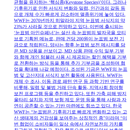
균형을 유지하는 ‘핵심종(Keystone Species)’이다. 그러나
기후위기로 인한 서식지 변화와 밀렵, 인간과의 갈등 등
으로 개체 수가 빠르게 감소하며 멸종위기에 놓여 있다.
WWF는 2070년까지 히말라야 지역 눈표범 서식지의 약
23%가 사라질 것으로 전망하고 있다. 이번에 출시되는
‘눈표범 아인슈페너’는 설산 속 눈표범의 발자국을 모티
브로 기획된 메뉴로, 판매 건당 200원이 눈표범 보전 기
금으로 적립된다. 양사는 향후 눈표범 보전 메시지를 담
은 MD 상품을 선보이고, MD 상품 판매 수익 일부 기부
와 함께 개인 텀블러 사용 시 제공되는 할인 혜택을 기부
로 전환하는 방식 등을 통해 추가 기부금을 조성하며 협
업을 확대해 나갈 예정이다. 조성된 기금은 WWF의 눈표
범 및 고산지대 서식지 보전 활동에 사용된다. WWF는
개체 수 조사, 이동 경로 패턴 연구 등 과학 기반 연구를
비롯해, 밀렵 및 불법 거래 단속 활동, 지역사회 참여형
보전 프로그램 등을 추진하고 있다. 또한 가축 피해 방지
울타리 설치와 지역 보험 제도 운영 등을 통해 사람과 자
연이 공존할 수 있는 기반 마련에도 힘쓰고 있다. 한국
WWF는 “눈표범은 기후위기로 빠르게 변화하고 있는 고
산 생태계의 건강성을 보여주는 상징적인 종”이라며 “이
번 협업이 소비자들이 일상 속에서 자연보전의 가치를