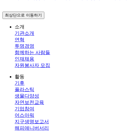
최상단으로 이동하기
소개
기관소개
연혁
투명경영
함께하는 사람들
인재채용
자원봉사자 모집
활동
기후
플라스틱
생물다양성
자연보전교육
기업참여
어스아워
지구생명보고서
해피애니버서리