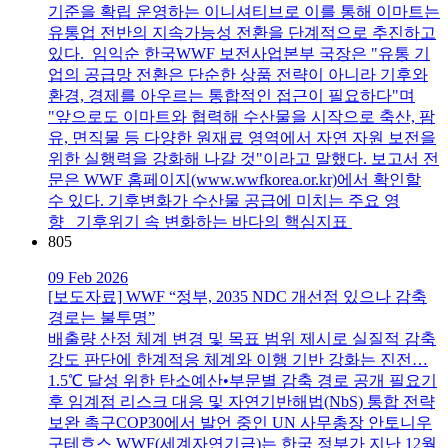
기준을 확립 운영하는 이니셔티브로 이를 통해 이마트는
유통업 전반의 지속가능성 전환을 단계적으로 추진하고
있다. 임익순 한국WWF 보전사업본부 국장은 "유통 기
업의 공급망 전환은 단순한 상품 전략이 아니라 기후와
환경, 경제를 아우르는 통합적인 접근이 필요하다"며
"앞으로도 이마트와 협력해 수산물을 시작으로 축산, 팜
유, 면직물 등 다양한 원재료 영역에서 자연 자원 보전을
위한 실행력을 강화해 나갈 것"이라고 말했다. 보고서 전
문은 WWF 홈페이지(www.wwfkorea.or.kr)에서 확인할
수 있다. 기후변화가 수산물 공급에 미치는 주요 영
향 기후위기 속 변화하는 바다의 핵심지표
805
09 Feb 2026
[보도자료] WWF “정부, 2035 NDC 개선점 있으나 감축
경로는 불투명”
배출량 산정 체계 변경 및 목표 범위 제시로 실질적 감축
강도 판단에 한계적응 체계와 이행 기반 강화는 진전…
1.5℃ 달성 위한 탄소예산•부문별 감축 경로 공개 필요기
후 임계점 리스크 대응 및 자연기반해법(NbS) 통합 전략
보완 촉구COP30에서 발언 중인 UN 사무총장 안토니우
구테흐스 WWF(세계자연기금)는 한국 정부가 지난 12월