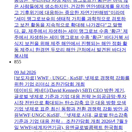
총장은 "우리나라 자생 세미 맹그로브인 황근은 아직 많
은 사람들에게 생소하지만, 건강한 연안생태계를 유지하
고 기후위기에 대응하는 중요한 자연기반해법"이라며
"세미 맹그로브숲의 생태적 가치를 과학적으로 검토하
고 보전 활동을 지속적으로 확대해 나가겠다"고 말했
다. 끝. 제주에서 자생하는 세미 맹그로브 수종 ‘황근’ 제
주에서 자생하는 세미 맹그로브 수종 ‘황근’ 바다거북 서
식지 보전을 위해 제주 해안에서 진행되는 해안 정화 활
동 제주시 한경면 두모리 해안 근처에서 발견된 바다거
북사체
855
09 Jul 2026
[보도자료] WWF · UNGC · KoSIF, 넷제로 경쟁력 강화를
위한 기업 리더십 조찬간담회 개최
데이비드 케네디(David Kennedy) SBTi CEO 방한 계기,
글로벌 넷제로 기준과 기업 대응 전략 논의공급망·투자
시장 전반으로 확대되는 탄소감축 요구 대응 방향 모색
기업 넷제로 표준 최신 동향과 전환 경쟁력 강화 방안 공
유WWF·UNGC·KoSIF, 「넷제로 시대, 글로벌 탄소감축
기준과 기업 대응 전략」 조찬간담회 개최 2026년 7월 9
일 WWF(세계자연기금), 유엔글로벌콤팩트 한국협회