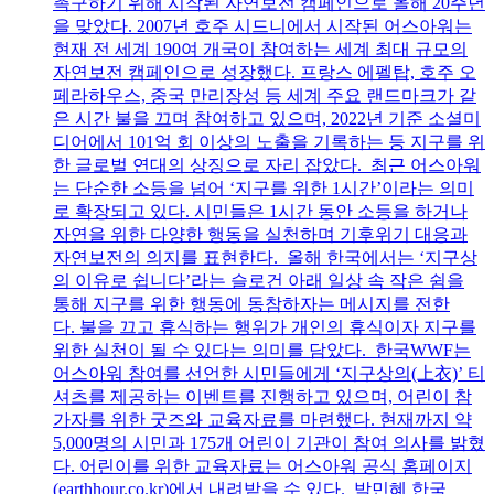
촉구하기 위해 시작된 자연보전 캠페인으로 올해 20주년
을 맞았다. 2007년 호주 시드니에서 시작된 어스아워는
현재 전 세계 190여 개국이 참여하는 세계 최대 규모의
자연보전 캠페인으로 성장했다. 프랑스 에펠탑, 호주 오
페라하우스, 중국 만리장성 등 세계 주요 랜드마크가 같
은 시간 불을 끄며 참여하고 있으며, 2022년 기준 소셜미
디어에서 101억 회 이상의 노출을 기록하는 등 지구를 위
한 글로벌 연대의 상징으로 자리 잡았다. 최근 어스아워
는 단순한 소등을 넘어 ‘지구를 위한 1시간’이라는 의미
로 확장되고 있다. 시민들은 1시간 동안 소등을 하거나
자연을 위한 다양한 행동을 실천하며 기후위기 대응과
자연보전의 의지를 표현한다. 올해 한국에서는 ‘지구상
의 이유로 쉽니다’라는 슬로건 아래 일상 속 작은 쉼을
통해 지구를 위한 행동에 동참하자는 메시지를 전한
다. 불을 끄고 휴식하는 행위가 개인의 휴식이자 지구를
위한 실천이 될 수 있다는 의미를 담았다. 한국WWF는
어스아워 참여를 선언한 시민들에게 ‘지구상의(上衣)’ 티
셔츠를 제공하는 이벤트를 진행하고 있으며, 어린이 참
가자를 위한 굿즈와 교육자료를 마련했다. 현재까지 약
5,000명의 시민과 175개 어린이 기관이 참여 의사를 밝혔
다. 어린이를 위한 교육자료는 어스아워 공식 홈페이지
(earthhour.co.kr)에서 내려받을 수 있다. 박민혜 한국