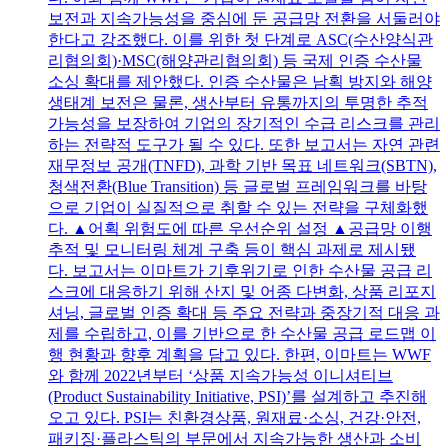
보전과 지속가능성을 중심에 둔 공급망 전환을 서둘러야
한다고 강조했다. 이를 위한 첫 단계로 ASC(수산양식관
리협의회)·MSC(해양관리협의회) 등 국제 인증 수산물
소싱 확대를 제안했다. 인증 수산물은 남획 방지와 해양
생태계 보전은 물론, 생산부터 유통까지의 투명한 추적
가능성을 보장하여 기업의 장기적인 수급 리스크를 관리
하는 전략적 도구가 될 수 있다. 또한 보고서는 자연 관련
재무정보 공개(TNFD), 과학 기반 목표 네트워크(SBTN),
청색전환(Blue Transition) 등 글로벌 프레임워크를 바탕
으로 기업이 실질적으로 취할 수 있는 전략을 구체화했
다. ▲어획 위험도에 따른 우선순위 설정 ▲공급망 이행
추적 및 모니터링 체계 구축 등이 핵심 과제로 제시됐
다. 보고서는 이마트가 기후위기로 인한 수산물 공급 리
스크에 대응하기 위해 산지 및 어종 다변화, 상품 리포지
셔닝, 글로벌 인증 확대 등 주요 전략과 중장기적 대응 과
제를 수립하고, 이를 기반으로 한 수산물 공급 로드맵 이
행 현황과 향후 계획을 담고 있다. 한편, 이마트는 WWF
와 함께 2022년부터 ‘상품 지속가능성 이니셔티브
(Product Sustainability Initiative, PSI)’를 설계하고 추진해
오고 있다. PSI는 친환경상품, 원재료·소싱, 건강·안전,
패키징·플라스틱의 부문에서 지속가능한 생산과 소비