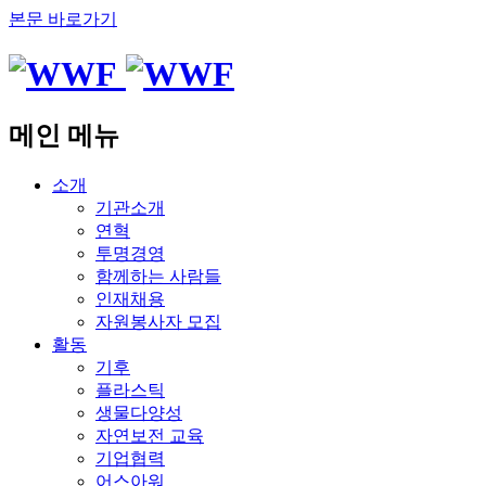
본문 바로가기
메인 메뉴
소개
기관소개
연혁
투명경영
함께하는 사람들
인재채용
자원봉사자 모집
활동
기후
플라스틱
생물다양성
자연보전 교육
기업협력
어스아워