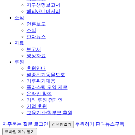
지구생명보고서
해피애니버서리
소식
언론보도
소식
판다뉴스
자료
보고서
영상자료
후원
후원안내
멸종위기동물보호
기후위기대응
플라스틱 오염 제로
온라인 참여
기타 후원 캠페인
기업 후원
교육기관/학부모 후원
자주묻는 질문
로그인
후원하기
판다뉴스구독
검색창열기
모바일 메뉴 열기