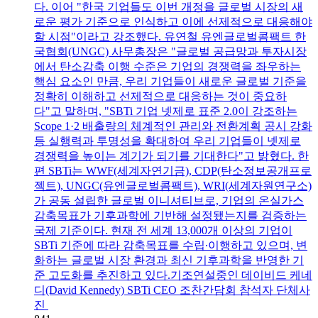
다. 이어 "한국 기업들도 이번 개정을 글로벌 시장의 새
로운 평가 기준으로 인식하고 이에 선제적으로 대응해야
할 시점"이라고 강조했다. 유연철 유엔글로벌콤팩트 한
국협회(UNGC) 사무총장은 "글로벌 공급망과 투자시장
에서 탄소감축 이행 수준은 기업의 경쟁력을 좌우하는
핵심 요소인 만큼, 우리 기업들이 새로운 글로벌 기준을
정확히 이해하고 선제적으로 대응하는 것이 중요하
다"고 말하며, "SBTi 기업 넷제로 표준 2.0이 강조하는
Scope 1·2 배출량의 체계적인 관리와 전환계획 공시 강화
등 실행력과 투명성을 확대하여 우리 기업들이 넷제로
경쟁력을 높이는 계기가 되기를 기대한다"고 밝혔다. 한
편 SBTi는 WWF(세계자연기금), CDP(탄소정보공개프로
젝트), UNGC(유엔글로벌콤팩트), WRI(세계자원연구소)
가 공동 설립한 글로벌 이니셔티브로, 기업의 온실가스
감축목표가 기후과학에 기반해 설정됐는지를 검증하는
국제 기준이다. 현재 전 세계 13,000개 이상의 기업이
SBTi 기준에 따라 감축목표를 수립∙이행하고 있으며, 변
화하는 글로벌 시장 환경과 최신 기후과학을 반영한 기
준 고도화를 추진하고 있다.기조연설중인 데이비드 케네
디(David Kennedy) SBTi CEO 조찬간담회 참석자 단체사
진