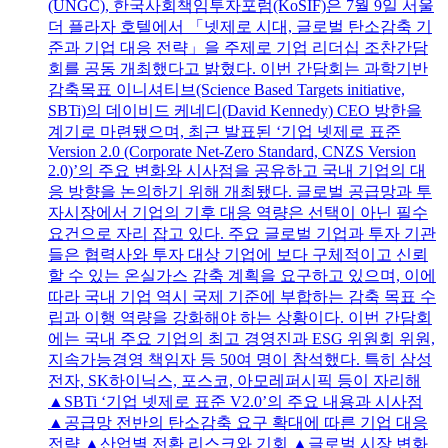
(UNGC), 한국사회책임투자포럼(KoSIF)은 7월 9일 서울
더 플라자 호텔에서 「넷제로 시대, 글로벌 탄소감축 기
준과 기업 대응 전략」을 주제로 기업 리더십 조찬간담
회를 공동 개최했다고 밝혔다. 이번 간담회는 과학기반
감축목표 이니셔티브(Science Based Targets initiative,
SBTi)의 데이비드 케네디(David Kennedy) CEO 방한을
계기로 마련됐으며, 최근 발표된 ‘기업 넷제로 표준
Version 2.0 (Corporate Net-Zero Standard, CNZS Version
2.0)’의 주요 변화와 시사점을 공유하고 국내 기업의 대
응 방향을 논의하기 위해 개최됐다. 글로벌 공급망과 투
자시장에서 기업의 기후 대응 역량은 선택이 아닌 필수
요건으로 자리 잡고 있다. 주요 글로벌 기업과 투자 기관
들은 협력사와 투자 대상 기업에 보다 구체적이고 신뢰
할 수 있는 온실가스 감축 계획을 요구하고 있으며, 이에
따라 국내 기업 역시 국제 기준에 부합하는 감축 목표 수
립과 이행 역량을 강화해야 하는 상황이다. 이번 간담회
에는 국내 주요 기업의 최고 경영진과 ESG 위원회 위원,
지속가능경영 책임자 등 50여 명이 참석했다. 특히 삼성
전자, SK하이닉스, 포스코, 아모레퍼시픽 등이 자리해
▲SBTi ‘기업 넷제로 표준 V2.0’의 주요 내용과 시사점
▲공급망 전반의 탄소감축 요구 확대에 따른 기업 대응
전략 ▲산업별 전환 리스크와 기회 ▲글로벌 시장 변화