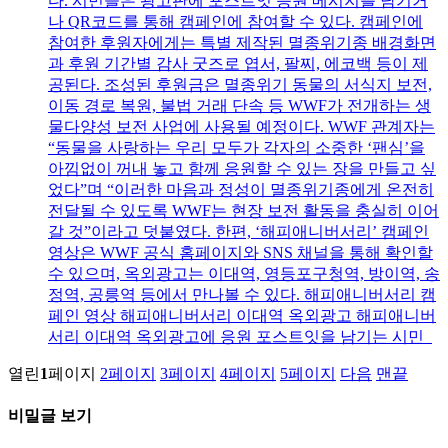
다. 시민들은 광고판에 포스트잇 응원 메시지를 남기거
나 QR코드를 통해 캠페인에 참여할 수 있다. 캠페인에
참여한 후원자에게는 특별 제작된 멸종위기종 배경화면
과 후원 기간별 감사 굿즈로 엽서, 팔찌, 에코백 등이 제
공된다. 조성된 후원금은 멸종위기 동물의 서식지 보전,
이동 경로 복원, 불법 거래 단속 등 WWF가 전개하는 생
물다양성 보전 사업에 사용될 예정이다. WWF 관계자는
“동물을 사랑하는 우리 모두가 각자의 소중한 ‘팬심’을
아낌없이 꺼내 놓고 함께 응원할 수 있는 장을 만들고 싶
었다”며 “이러한 마음과 정성이 멸종위기종에게 온전히
전달될 수 있도록 WWF는 현장 보전 활동을 충실히 이어
갈 것”이라고 덧붙였다. 한편, ‘해피애니버서리’ 캠페인
영상은 WWF 공식 홈페이지와 SNS 채널을 통해 확인할
수 있으며, 옥외광고는 이대역, 영등포구청역, 방이역, 송
정역, 공릉역 등에서 만나볼 수 있다. 해피애니버서리 캠
페인 영상 해피애니버서리 이대역 옥외광고 해피애니버
서리 이대역 옥외광고에 응원 포스트잇을 남기는 시민
열린
1
페이지
2
페이지
3
페이지
4
페이지
5
페이지
다음
맨끝
비밀글 보기