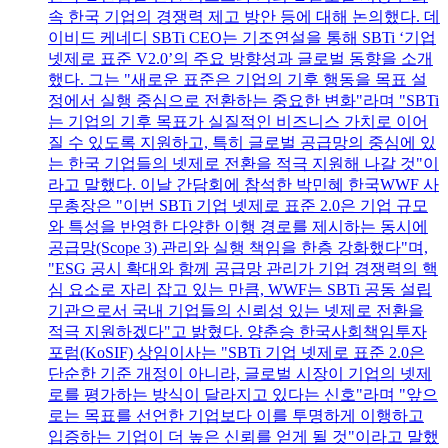
속 한국 기업의 경쟁력 제고 방안 등에 대해 논의했다. 데
이비드 케네디 SBTi CEO는 기조연설을 통해 SBTi ‘기업
넷제로 표준 V2.0’의 주요 방향성과 글로벌 동향을 소개
했다. 그는 "새로운 표준은 기업의 기후 행동을 목표 설
정에서 실행 중심으로 전환하는 중요한 변화"라며 "SBTi
는 기업의 기후 목표가 실질적인 비즈니스 가치로 이어
질 수 있도록 지원하고, 특히 글로벌 공급망의 중심에 있
는 한국 기업들의 넷제로 전환을 적극 지원해 나갈 것"이
라고 말했다. 이날 간담회에 참석한 박민혜 한국WWF 사
무총장은 "이번 SBTi 기업 넷제로 표준 2.0은 기업 규모
와 특성을 반영한 다양한 이행 경로를 제시하는 동시에
공급망(Scope 3) 관리와 실행 책임을 한층 강화했다"며,
"ESG 공시 확대와 함께 공급망 관리가 기업 경쟁력의 핵
심 요소로 자리 잡고 있는 만큼, WWF는 SBTi 공동 설립
기관으로서 국내 기업들의 신뢰성 있는 넷제로 전환을
적극 지원하겠다"고 밝혔다. 양춘승 한국사회책임투자
포럼(KoSIF) 상임이사는 "SBTi 기업 넷제로 표준 2.0은
단순한 기준 개정이 아니라, 글로벌 시장이 기업의 넷제
로를 평가하는 방식이 달라지고 있다는 신호"라며 "앞으
로는 목표를 선언한 기업보다 이를 투명하게 이행하고
입증하는 기업이 더 높은 신뢰를 얻게 될 것"이라고 말했