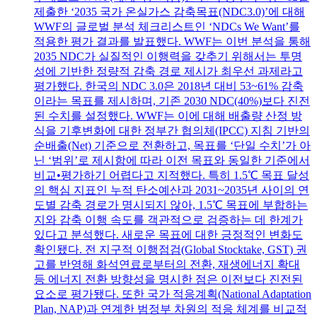
제출한 ‘2035 국가 온실가스 감축목표(NDC3.0)’에 대해
WWF의 글로벌 분석 체크리스트인 ‘NDCs We Want’를
적용한 평가 결과를 발표했다. WWF는 이번 분석을 통해
2035 NDC가 실질적인 이행력을 갖추기 위해서는 투명
성에 기반한 정량적 감축 경로 제시가 최우선 과제라고
평가했다. 한국의 NDC 3.0은 2018년 대비 53~61% 감축
이라는 목표를 제시하며, 기존 2030 NDC(40%)보다 진전
된 수치를 설정했다. WWF는 이에 대해 배출량 산정 방
식을 기후변화에 대한 정부간 협의체(IPCC) 지침 기반의
순배출(Net) 기준으로 전환하고, 목표를 ‘단일 수치’가 아
닌 ‘범위’로 제시함에 따라 이전 목표와 동일한 기준에서
비교•평가하기 어렵다고 지적했다. 특히 1.5℃ 목표 달성
의 핵심 지표인 누적 탄소예산과 2031~2035년 사이의 연
도별 감축 경로가 명시되지 않아, 1.5℃ 목표에 부합하는
지와 감축 이행 속도를 객관적으로 검증하는 데 한계가
있다고 분석했다. 새로운 목표에 대한 긍정적인 변화도
확인됐다. 전 지구적 이행점검(Global Stocktake, GST) 권
고를 반영해 화석연료로부터의 전환, 재생에너지 확대
등 에너지 전환 방향성을 명시한 점은 이전보다 진전된
요소로 평가됐다. 또한 국가 적응계획(National Adaptation
Plan, NAP)과 연계한 범정부 차원의 적응 체계를 비교적