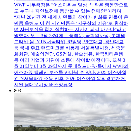
WWF 사무총장은 “어스아워는 일상 속 작은 행동만으로
도 누구나 자연보전에 동참할 수 있는 캠페인”이라며
“지난 20년간 전 세계 시민들의 참여가 변화를 만들어 온
만큼 올해도 이 한 시간만큼은 ‘지구상의 이유’로 휴식하
며 자연보전을 함께 실천하는 시간이 되길 바란다”라고
말했다. 오는 3월 28일에는 숭례문, 국회의사당, 롯데월
드타워·몰, YTN서울타워, 63빌딩, 반포대교, 광안대교
등 국내 주요 랜드마크를 비롯해 서울특별시청, 세종문
화회관, 예술의전당, GS건설, 한솔섬유, 한국씨티은행
등 여러 기업과 기관이 소등에 참여할 예정이다. 또한 3
월 21일부터 3월 29일까지 롯데월드타워·몰에서 WWF의
어스아워 캠페인 부스를 만나볼 수 있다. 2025 어스아워
YTN서울타워 소등 전후 2026 어스아워 옥외광고가 게
시된 남대문시장 버스정류장
803