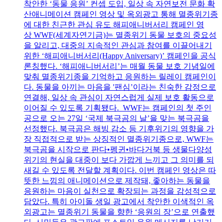
착안한 ‘동물 응원’ 컨셉 도입, 일상 속 자연보전 문화 확
산애니메이션 캠페인 영상 및 옥외광고 통해 멸종위기종
에 대한 친근한 관심 유도 해피애니버서리 캠페인 영
상 WWF(세계자연기금)는 멸종위기 동물 보호의 중요성
을 알리고, 대중의 지속적인 관심과 참여를 이끌어내기
위한 ‘해피애니버서리(Happy Aniversary)’ 캠페인을 공식
론칭했다. ‘해피애니버서리’는 매월 동물 보호 기념일에
맞춰 멸종위기종을 기억하고 응원하는 릴레이 캠페인이
다. 동물을 아끼는 마음을 '팬심’이라는 친숙한 감정으로
연결해, 일상 속 관심이 자연스럽게 실제 보호 활동으로
이어질 수 있도록 기획됐다. WWF는 캠페인의 첫 주인
공으로 오는 27일 ‘국제 북극곰의 날’을 맞는 북극곰을
선정했다. 북극곰은 해빙 감소 등 기후위기의 영향을 가
장 직접적으로 받는 상징적인 멸종위기종으로, WWF는
북극곰을 시작으로 판다•펭귄•바다거북 등 생물다양성
위기의 현실을 대중이 보다 가깝게 느끼고 그 의미를 되
새길 수 있도록 전달할 계획이다. 이번 캠페인 영상은 따
뜻한 느낌의 애니메이션으로 제작돼, 좋아하는 동물을
응원하는 마음이 실천으로 확장되는 과정을 감성적으로
담았다. 특히 아이돌 생일 광고에서 착안한 이색적인 옥
외광고는 멸종위기 동물을 향한 ‘응원의 장’으로 연출했