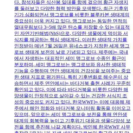
다. 참석자들은 식산봉 일대를 함께 걸으며 황근 자생지
를 둘러보고 다양한 협력 방안을 모색했다. 최근 기후위
기가 심화되면서 맹그로브를 비롯한 블루카본 생태계의
중요성이 더욱 커지고 있다. 맹그로브는 동일한 면적의
열대우림보다 3~5배 많은 탄소를 저장할 수 있는 대표적
인 자연기반해법(NbS)으로, 다양한 생물에게 먹이와 서
식지를 제공하는 핵심 생태계다. 이러한 생태적 가치를
인정받아 매년 7월 26일은 유네스코가 지정한 세계 맹그
로브 생태계 보전의 날로 기념되고 있다. 제주에는 국내
에서 자생하는 대표적인 세미 맹그로브 수종인 황근이
분포하며, 세미 맹그로브는 맹그로브와 유사한 생태적
기능을 수행하며 연안 생태계의 건강성을 보여주는 중요
한 생태 지표로 평가된다. 특히 기후변화로 해수온이 상
승하면서 제주 연안에서는 바다거북 출현 사례가 꾸준히
확인되고 있다. 이에 따라 바다거북을 비롯한 다양한 해
양생물이 안정적으로 살아갈 수 있는 건강한 서식지 조
성의 중요성도 커지고 있다. 한국WWF는 이에 대응해 제
주에서 해안 정화와 바다거북 모니터링 활동을 이어오고
있으며, 앞으로는 세미 맹그로브숲 보전을 통해 연안생
태계의 회복력을 높이고 기후위기 대응과 생물다양성 보
전을 함께 추진해 나갈 계획이다. 박민혜 한국WWF 사무