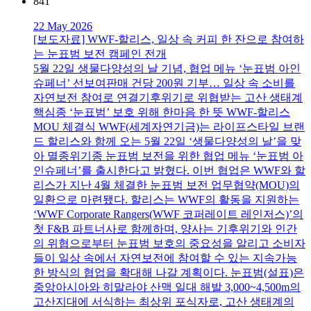
841
22 May 2026
[보도자료] WWF-할리스, 일상 속 커피 한 잔으로 참여하
는 눈표범 보전 캠페인 전개
5월 22일 생물다양성의 날 기념, 협업 메뉴 ‘눈표범 아인
슈페너’ 선보여판매 건당 200원 기부… 일상 속 소비를
자연보전 참여로 연결기후위기로 위협받는 고산 생태계
핵심종 ‘눈표범’ 보호 위해 한마음 한 뜻 WWF-할리스
MOU 체결식 WWF(세계자연기금)는 라이프스타일 브랜
드 할리스와 함께 오는 5월 22일 ‘생물다양성의 날’을 맞
아 멸종위기종 눈표범 보전을 위한 협업 메뉴 ‘눈표범 아
인슈페너’를 출시한다고 밝혔다. 이번 협업은 WWF와 할
리스가 지난 4월 체결한 눈표범 보전 업무협약(MOU)의
일환으로 마련됐다. 할리스는 WWF의 활동을 지원하는
‘WWF Corporate Rangers(WWF 코퍼레이트 레인저스)’의
첫 F&B 파트너사로 함께하며, 양사는 기후위기와 인간
의 위협으로부터 눈표범 보호의 중요성을 알리고 소비자
들이 일상 속에서 자연보전에 참여할 수 있는 지속가능
한 방식의 협업을 확대해 나갈 계획이다. 눈표범(설표)은
중앙아시아와 히말라야 산맥 일대 해발 3,000~4,500m의
고산지대에 서식하는 최상위 포식자로, 고산 생태계의