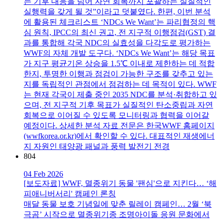
는 기후 대응을 넘어 자연 회복까지 포괄하는 실질적인
실행력을 갖게 될 것”이라고 덧붙였다. 한편, 이번 분석
에 활용된 체크리스트 ‘NDCs We Want’는 파리협정의 핵
심 원칙, IPCC의 최신 권고, 전 지구적 이행점검(GST) 결
과를 통합해 각국 NDC의 실효성을 다각도로 평가하는
WWF의 자체 개발 도구다. ‘NDCs We Want’는 해당 목표
가 지구 평균기온 상승을 1.5℃ 이내로 제한하는 데 적합
한지, 투명한 이행과 점검이 가능한 구조를 갖추고 있는
지를 독립적인 관점에서 점검하는 데 목적이 있다. WWF
는 현재 각국이 제출 중인 2035 NDC를 분석·취합하고 있
으며, 전 지구적 기후 목표가 실질적인 탄소중립과 자연
회복으로 이어질 수 있도록 모니터링과 협력을 이어갈
예정이다. 상세한 분석 자료 전문은 한국WWF 홈페이지
(wwfkorea.or.kr)에서 확인할 수 있다. 대표적인 재생에너
지 자원인 태양광 패널과 풍력 발전기 전경
804
04 Feb 2026
[보도자료] WWF, 멸종위기 동물 '팬심'으로 지킨다… ‘해
피애니버서리' 캠페인 론칭
매달 동물 보호 기념일에 맞춘 릴레이 캠페인… 2월 ‘북
극곰’ 시작으로 멸종위기종 조명아이돌 응원 문화에서