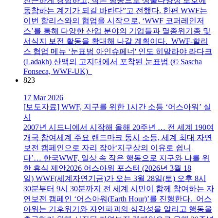
친근하게 경험하고, 작은 행동으로 생물다양성 보호에
동참하는 계기가 되길 바란다”고 전했다. 한편 WWF는
이번 할리스와의 협업을 시작으로, ‘WWF 코퍼레인저
스’를 통해 다양한 산업 분야의 기업들과 멸종위기종 및
서식지 보전 활동을 확대해 나갈 계획이다. WWF-할리
스 협업 메뉴 ‘눈표범 아인슈페너' 인도 히말라야 라다크
(Ladakh) 산맥의 고지대에서 포착된 눈표범 (© Sascha
Fonseca, WWF-UK)
823
17 Mar 2026
[보도자료] WWF, 지구를 위한 1시간 소등 ‘어스아워’ 실
시
2007년 시드니에서 시작해 올해 20주년 … 전 세계 190여
개국 참여세계 주요 랜드마크 동시 소등, 세계 최대 자연
보전 캠페인으로 자리 잡아‘지구상의 이유로 쉽니
다’… 한국WWF, 일상 속 작은 행동으로 지구와 나를 위
한 휴식 제안2026 어스아워 포스터 (2026년 3월 18
일) WWF(세계자연기금)가 오는 3월 28일(토) 오후 8시
30분부터 9시 30분까지 전 세계 시민이 함께 참여하는 자
연보전 캠페인 ‘어스아워(Earth Hour)’를 진행한다. 어스
아워는 기후위기와 자연파괴의 심각성을 알리고 행동을