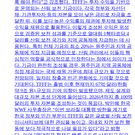
록 해야 한다”고 강조했다. TFFF는 투자 수익을 기반으
로 운영되는 산림 보전 기금이다. 각국 정부와 자선단
체, 기관투자자 등의 자본을 모아 낮은 금리로 자금을 조
달한 뒤, 이를 보다 높은 수익률의 채권에 투자해 발생한
수익을 재원으로 활용한다. 이렇게 조성된 수익은 위성
으로 검증된 보전 성과를 기준으로 열대림 1헥타르당 4
달러를 산림 보전 국가와 지역 공동체에 지급하는 데 사
용된다. 특히 전체 기금의 최소 20%는 원주민과 지역 공
동체에 직접 지급될 예정으로, 산림 관리에서 이들의 핵
심적인 역할을 공식적으로 인정한다는 점에서 의미가 크
다. 기금이 완전히 조성될 경우, 원주민과 지역 공동체에
직접 제공되는 국제 재원 가운데 최대 규모가 될 것으로
전망되며, 일자리 창출과 빈곤 완화에도 기여할 것으로
기대된다. TFFF는 출범 이후 현재까지 67억 달러(한화
약 9조 원) 규모의 기여 의향이 발표됐으며, 제도 설계와
대규모 자본 조성 단계에 들어섰다. 2026년까지 총 100억
달러의 투자 자본을 조성하는 것이 목표다. 박민혜 한국
WWF 사무총장은 “이번 브라질 대통령 방한을 계기로
한국 정부와 민간 부문이 TFFF와 같은 글로벌 산림 보전
이니셔티브에 대한 관심을 높이고, 국내외 자연 보전 행
동에 보다 적극적으로 나설 필요가 있다”라고 밝혔
다. 이어 “열대림은 현재도 빠른 속도로 사라지고 있으