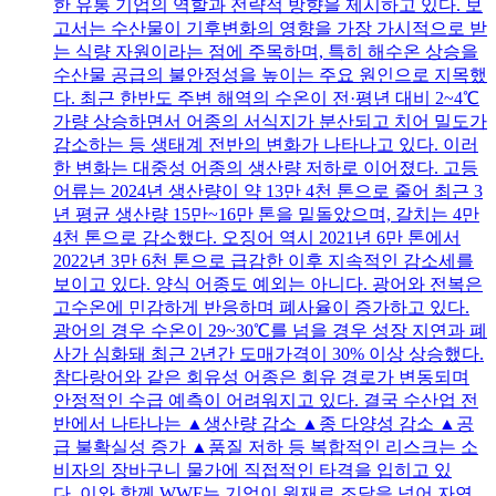
한 유통 기업의 역할과 전략적 방향을 제시하고 있다. 보
고서는 수산물이 기후변화의 영향을 가장 가시적으로 받
는 식량 자원이라는 점에 주목하며, 특히 해수온 상승을
수산물 공급의 불안정성을 높이는 주요 원인으로 지목했
다. 최근 한반도 주변 해역의 수온이 전·평년 대비 2~4℃
가량 상승하면서 어종의 서식지가 분산되고 치어 밀도가
감소하는 등 생태계 전반의 변화가 나타나고 있다. 이러
한 변화는 대중성 어종의 생산량 저하로 이어졌다. 고등
어류는 2024년 생산량이 약 13만 4천 톤으로 줄어 최근 3
년 평균 생산량 15만~16만 톤을 밑돌았으며, 갈치는 4만
4천 톤으로 감소했다. 오징어 역시 2021년 6만 톤에서
2022년 3만 6천 톤으로 급감한 이후 지속적인 감소세를
보이고 있다. 양식 어종도 예외는 아니다. 광어와 전복은
고수온에 민감하게 반응하며 폐사율이 증가하고 있다.
광어의 경우 수온이 29~30℃를 넘을 경우 성장 지연과 폐
사가 심화돼 최근 2년간 도매가격이 30% 이상 상승했다.
참다랑어와 같은 회유성 어종은 회유 경로가 변동되며
안정적인 수급 예측이 어려워지고 있다. 결국 수산업 전
반에서 나타나는 ▲생산량 감소 ▲종 다양성 감소 ▲공
급 불확실성 증가 ▲품질 저하 등 복합적인 리스크는 소
비자의 장바구니 물가에 직접적인 타격을 입히고 있
다. 이와 함께 WWF는 기업이 원재료 조달을 넘어 자연