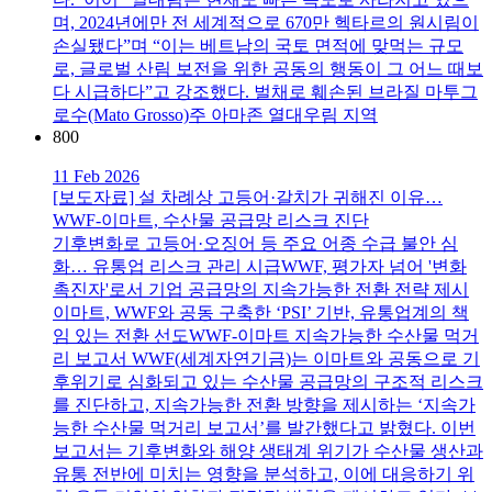
며, 2024년에만 전 세계적으로 670만 헥타르의 원시림이
손실됐다”며 “이는 베트남의 국토 면적에 맞먹는 규모
로, 글로벌 산림 보전을 위한 공동의 행동이 그 어느 때보
다 시급하다”고 강조했다. 벌채로 훼손된 브라질 마투그
로수(Mato Grosso)주 아마존 열대우림 지역
800
11 Feb 2026
[보도자료] 설 차례상 고등어·갈치가 귀해진 이유…
WWF-이마트, 수산물 공급망 리스크 진단
기후변화로 고등어·오징어 등 주요 어종 수급 불안 심
화… 유통업 리스크 관리 시급WWF, 평가자 넘어 '변화
촉진자'로서 기업 공급망의 지속가능한 전환 전략 제시
이마트, WWF와 공동 구축한 ‘PSI’ 기반, 유통업계의 책
임 있는 전환 선도WWF-이마트 지속가능한 수산물 먹거
리 보고서 WWF(세계자연기금)는 이마트와 공동으로 기
후위기로 심화되고 있는 수산물 공급망의 구조적 리스크
를 진단하고, 지속가능한 전환 방향을 제시하는 ‘지속가
능한 수산물 먹거리 보고서’를 발간했다고 밝혔다. 이번
보고서는 기후변화와 해양 생태계 위기가 수산물 생산과
유통 전반에 미치는 영향을 분석하고, 이에 대응하기 위