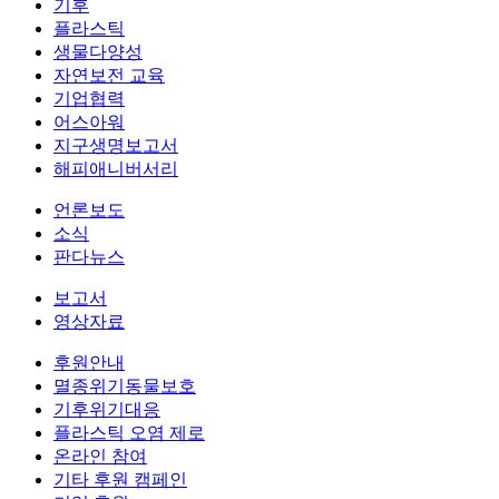
기후
플라스틱
생물다양성
자연보전 교육
기업협력
어스아워
지구생명보고서
해피애니버서리
언론보도
소식
판다뉴스
보고서
영상자료
후원안내
멸종위기동물보호
기후위기대응
플라스틱 오염 제로
온라인 참여
기타 후원 캠페인