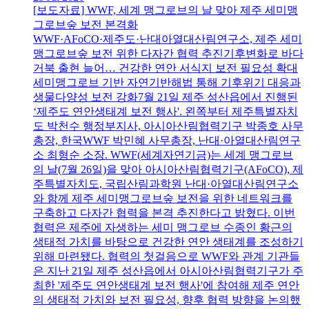
[보도자료] WWF, 세계 맹그로브의 날 맞아 제주 세미맹
그로브숲 보전 본격화
WWF·AFoCO·제주도·난대아열대산림연구소, 제주 세미
맹그로브숲 보전 위한 다자간 협력 추진기후변화로 바다
거북 출현 늘어… 건강한 연안 서식지 보전 필요성 확대
세미맹그로브 기반 자연기반해법 통해 기후위기 대응과
생물다양성 보전 강화7월 21일 제주 성산읍에서 진행된
‘제주도 연안생태계 보전 행사'. 왼쪽부터 제주특별자치
도 박천수 행정부지사, 아시아산림협력기구 박종호 사무
총장, 한국WWF 박민혜 사무총장, 난대·아열대산림연구
소 최형순 소장. WWF(세계자연기금)는 세계 맹그로브
의 날(7월 26일)을 맞아 아시아산림협력기구(AFoCO), 제
주특별자치도, 국립산림과학원 난대·아열대산림연구소
와 함께 제주 세미맹그로브숲 보전을 위한 네트워크를
구축하고 다자간 협력을 본격 추진한다고 밝혔다. 이번
협력은 제주에 자생하는 세미 맹그로브 수종인 황근의
생태적 가치를 바탕으로 건강한 연안 생태계를 조성하기
위해 마련됐다. 협력의 첫걸음으로 WWF와 관계 기관들
은 지난 21일 제주 성산읍에서 아시아산림협력기구가 주
최한 '제주도 연안생태계 보전 행사'에 참여해 제주 연안
의 생태적 가치와 보전 필요성, 향후 협력 방향을 논의했