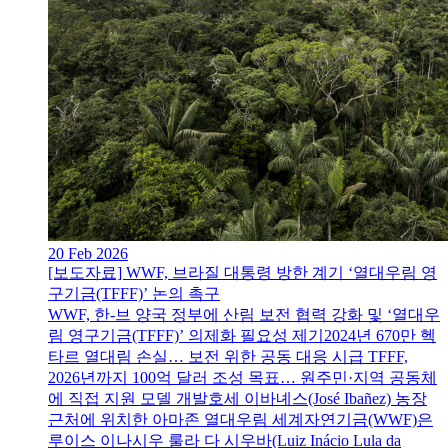
20 Feb 2026
[보도자료] WWF, 브라질 대통령 방한 계기 ‘열대우림 영
구기금(TFFF)’ 논의 촉구
WWF, 한-브 양국 정부에 산림 보전 협력 강화 및 ‘열대우
림 영구기금(TFFF)’ 의제화 필요성 제기2024년 670만 헥
타르 열대림 손실… 보전 위한 공동 대응 시급 TFFF,
2026년까지 100억 달러 조성 목표… 원주민·지역 공동체
에 직접 지원 모델 개발호세 이바녜스(José Ibañez) 농장
근처에 위치한 아마존 열대우림 세계자연기금(WWF)은
루이스 이나시우 룰라 다 시우바(Luiz Inácio Lula da