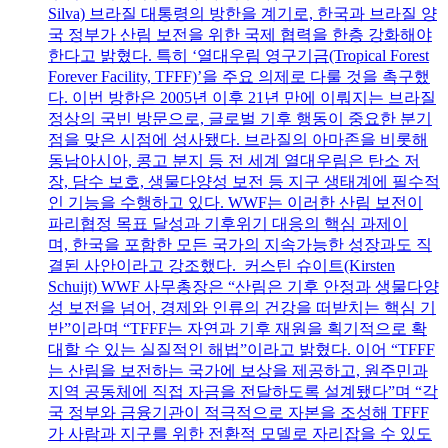
Silva) 브라질 대통령의 방한을 계기로, 한국과 브라질 양
국 정부가 산림 보전을 위한 국제 협력을 한층 강화해야
한다고 밝혔다. 특히 ‘열대우림 영구기금(Tropical Forest
Forever Facility, TFFF)’을 주요 의제로 다룰 것을 촉구했
다. 이번 방한은 2005년 이후 21년 만에 이뤄지는 브라질
정상의 국빈 방문으로, 글로벌 기후 행동이 중요한 분기
점을 맞은 시점에 성사됐다. 브라질의 아마존을 비롯해
동남아시아, 콩고 분지 등 전 세계 열대우림은 탄소 저
장, 담수 보호, 생물다양성 보전 등 지구 생태계에 필수적
인 기능을 수행하고 있다. WWF는 이러한 산림 보전이
파리협정 목표 달성과 기후위기 대응의 핵심 과제이
며, 한국을 포함한 모든 국가의 지속가능한 성장과도 직
결된 사안이라고 강조했다. 커스틴 슈이트(Kirsten
Schuijt) WWF 사무총장은 “산림은 기후 안정과 생물다양
성 보전을 넘어, 경제와 인류의 건강을 떠받치는 핵심 기
반”이라며 “TFFF는 자연과 기후 재원을 획기적으로 확
대할 수 있는 실질적인 해법”이라고 밝혔다. 이어 “TFFF
는 산림을 보전하는 국가에 보상을 제공하고, 원주민과
지역 공동체에 직접 자금을 전달하도록 설계됐다”며 “각
국 정부와 금융기관이 적극적으로 자본을 조성해 TFFF
가 사람과 지구를 위한 전환적 모델로 자리잡을 수 있도