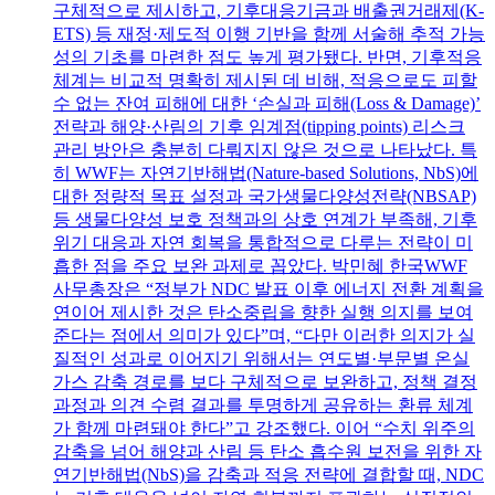
구체적으로 제시하고, 기후대응기금과 배출권거래제(K-
ETS) 등 재정·제도적 이행 기반을 함께 서술해 추적 가능
성의 기초를 마련한 점도 높게 평가됐다. 반면, 기후적응
체계는 비교적 명확히 제시된 데 비해, 적응으로도 피할
수 없는 잔여 피해에 대한 ‘손실과 피해(Loss & Damage)’
전략과 해양·산림의 기후 임계점(tipping points) 리스크
관리 방안은 충분히 다뤄지지 않은 것으로 나타났다. 특
히 WWF는 자연기반해법(Nature-based Solutions, NbS)에
대한 정량적 목표 설정과 국가생물다양성전략(NBSAP)
등 생물다양성 보호 정책과의 상호 연계가 부족해, 기후
위기 대응과 자연 회복을 통합적으로 다루는 전략이 미
흡한 점을 주요 보완 과제로 꼽았다. 박민혜 한국WWF
사무총장은 “정부가 NDC 발표 이후 에너지 전환 계획을
연이어 제시한 것은 탄소중립을 향한 실행 의지를 보여
준다는 점에서 의미가 있다”며, “다만 이러한 의지가 실
질적인 성과로 이어지기 위해서는 연도별·부문별 온실
가스 감축 경로를 보다 구체적으로 보완하고, 정책 결정
과정과 의견 수렴 결과를 투명하게 공유하는 환류 체계
가 함께 마련돼야 한다”고 강조했다. 이어 “수치 위주의
감축을 넘어 해양과 산림 등 탄소 흡수원 보전을 위한 자
연기반해법(NbS)을 감축과 적응 전략에 결합할 때, NDC