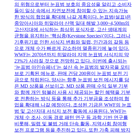
의 위협으로부터 눈표범 보호의 중요성을 알리고 소비자
들이 일상 속에서 자연보전에 참여할 수 있는 지속가능
한 방식의 협업을 확대해 나갈 계획이다. 눈표범(설표)은
중앙아시아와 히말라야 산맥 일대 해발 3,000~4,500m의
고산지대에 서식하는 최상위 포식자로, 고산 생태계의
균형을 유지하는 ‘핵심종(Keystone Species)’이다. 그러나
기후위기로 인한 서식지 변화와 밀렵, 인간과의 갈등 등
으로 개체 수가 빠르게 감소하며 멸종위기에 놓여 있다.
WWF는 2070년까지 히말라야 지역 눈표범 서식지의 약
23%가 사라질 것으로 전망하고 있다. 이번에 출시되는
‘눈표범 아인슈페너’는 설산 속 눈표범의 발자국을 모티
브로 기획된 메뉴로, 판매 건당 200원이 눈표범 보전 기
금으로 적립된다. 양사는 향후 눈표범 보전 메시지를 담
은 MD 상품을 선보이고, MD 상품 판매 수익 일부 기부
와 함께 개인 텀블러 사용 시 제공되는 할인 혜택을 기부
로 전환하는 방식 등을 통해 추가 기부금을 조성하며 협
업을 확대해 나갈 예정이다. 조성된 기금은 WWF의 눈표
범 및 고산지대 서식지 보전 활동에 사용된다. WWF는
개체 수 조사, 이동 경로 패턴 연구 등 과학 기반 연구를
비롯해, 밀렵 및 불법 거래 단속 활동, 지역사회 참여형
보전 프로그램 등을 추진하고 있다. 또한 가축 피해 방지