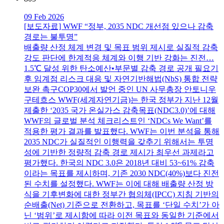
09 Feb 2026
[보도자료] WWF “정부, 2035 NDC 개선점 있으나 감축
경로는 불투명”
배출량 산정 체계 변경 및 목표 범위 제시로 실질적 감축
강도 판단에 한계적응 체계와 이행 기반 강화는 진전…
1.5℃ 달성 위한 탄소예산•부문별 감축 경로 공개 필요기
후 임계점 리스크 대응 및 자연기반해법(NbS) 통합 전략
보완 촉구COP30에서 발언 중인 UN 사무총장 안토니우
구테흐스 WWF(세계자연기금)는 한국 정부가 지난 12월
제출한 ‘2035 국가 온실가스 감축목표(NDC3.0)’에 대해
WWF의 글로벌 분석 체크리스트인 ‘NDCs We Want’를
적용한 평가 결과를 발표했다. WWF는 이번 분석을 통해
2035 NDC가 실질적인 이행력을 갖추기 위해서는 투명
성에 기반한 정량적 감축 경로 제시가 최우선 과제라고
평가했다. 한국의 NDC 3.0은 2018년 대비 53~61% 감축
이라는 목표를 제시하며, 기존 2030 NDC(40%)보다 진전
된 수치를 설정했다. WWF는 이에 대해 배출량 산정 방
식을 기후변화에 대한 정부간 협의체(IPCC) 지침 기반의
순배출(Net) 기준으로 전환하고, 목표를 ‘단일 수치’가 아
닌 ‘범위’로 제시함에 따라 이전 목표와 동일한 기준에서