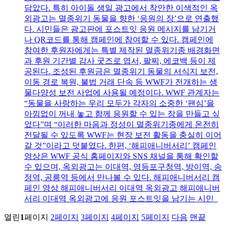
담았다. 특히 아이돌 생일 광고에서 착안한 이색적인 옥
외광고는 멸종위기 동물을 향한 ‘응원의 장’으로 연출했
다. 시민들은 광고판에 포스트잇 응원 메시지를 남기거
나 QR코드를 통해 캠페인에 참여할 수 있다. 캠페인에
참여한 후원자에게는 특별 제작된 멸종위기종 배경화면
과 후원 기간별 감사 굿즈로 엽서, 팔찌, 에코백 등이 제
공된다. 조성된 후원금은 멸종위기 동물의 서식지 보전,
이동 경로 복원, 불법 거래 단속 등 WWF가 전개하는 생
물다양성 보전 사업에 사용될 예정이다. WWF 관계자는
“동물을 사랑하는 우리 모두가 각자의 소중한 ‘팬심’을
아낌없이 꺼내 놓고 함께 응원할 수 있는 장을 만들고 싶
었다”며 “이러한 마음과 정성이 멸종위기종에게 온전히
전달될 수 있도록 WWF는 현장 보전 활동을 충실히 이어
갈 것”이라고 덧붙였다. 한편, ‘해피애니버서리’ 캠페인
영상은 WWF 공식 홈페이지와 SNS 채널을 통해 확인할
수 있으며, 옥외광고는 이대역, 영등포구청역, 방이역, 송
정역, 공릉역 등에서 만나볼 수 있다. 해피애니버서리 캠
페인 영상 해피애니버서리 이대역 옥외광고 해피애니버
서리 이대역 옥외광고에 응원 포스트잇을 남기는 시민
열린
1
페이지
2
페이지
3
페이지
4
페이지
5
페이지
다음
맨끝