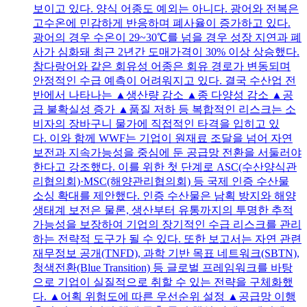
보이고 있다. 양식 어종도 예외는 아니다. 광어와 전복은
고수온에 민감하게 반응하며 폐사율이 증가하고 있다.
광어의 경우 수온이 29~30℃를 넘을 경우 성장 지연과 폐
사가 심화돼 최근 2년간 도매가격이 30% 이상 상승했다.
참다랑어와 같은 회유성 어종은 회유 경로가 변동되며
안정적인 수급 예측이 어려워지고 있다. 결국 수산업 전
반에서 나타나는 ▲생산량 감소 ▲종 다양성 감소 ▲공
급 불확실성 증가 ▲품질 저하 등 복합적인 리스크는 소
비자의 장바구니 물가에 직접적인 타격을 입히고 있
다. 이와 함께 WWF는 기업이 원재료 조달을 넘어 자연
보전과 지속가능성을 중심에 둔 공급망 전환을 서둘러야
한다고 강조했다. 이를 위한 첫 단계로 ASC(수산양식관
리협의회)·MSC(해양관리협의회) 등 국제 인증 수산물
소싱 확대를 제안했다. 인증 수산물은 남획 방지와 해양
생태계 보전은 물론, 생산부터 유통까지의 투명한 추적
가능성을 보장하여 기업의 장기적인 수급 리스크를 관리
하는 전략적 도구가 될 수 있다. 또한 보고서는 자연 관련
재무정보 공개(TNFD), 과학 기반 목표 네트워크(SBTN),
청색전환(Blue Transition) 등 글로벌 프레임워크를 바탕
으로 기업이 실질적으로 취할 수 있는 전략을 구체화했
다. ▲어획 위험도에 따른 우선순위 설정 ▲공급망 이행