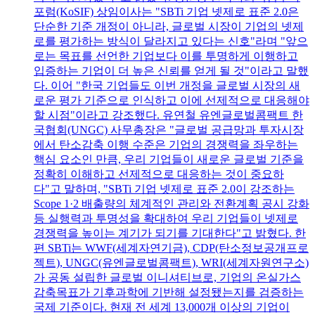
포럼(KoSIF) 상임이사는 "SBTi 기업 넷제로 표준 2.0은
단순한 기준 개정이 아니라, 글로벌 시장이 기업의 넷제
로를 평가하는 방식이 달라지고 있다는 신호"라며 "앞으
로는 목표를 선언한 기업보다 이를 투명하게 이행하고
입증하는 기업이 더 높은 신뢰를 얻게 될 것"이라고 말했
다. 이어 "한국 기업들도 이번 개정을 글로벌 시장의 새
로운 평가 기준으로 인식하고 이에 선제적으로 대응해야
할 시점"이라고 강조했다. 유연철 유엔글로벌콤팩트 한
국협회(UNGC) 사무총장은 "글로벌 공급망과 투자시장
에서 탄소감축 이행 수준은 기업의 경쟁력을 좌우하는
핵심 요소인 만큼, 우리 기업들이 새로운 글로벌 기준을
정확히 이해하고 선제적으로 대응하는 것이 중요하
다"고 말하며, "SBTi 기업 넷제로 표준 2.0이 강조하는
Scope 1·2 배출량의 체계적인 관리와 전환계획 공시 강화
등 실행력과 투명성을 확대하여 우리 기업들이 넷제로
경쟁력을 높이는 계기가 되기를 기대한다"고 밝혔다. 한
편 SBTi는 WWF(세계자연기금), CDP(탄소정보공개프로
젝트), UNGC(유엔글로벌콤팩트), WRI(세계자원연구소)
가 공동 설립한 글로벌 이니셔티브로, 기업의 온실가스
감축목표가 기후과학에 기반해 설정됐는지를 검증하는
국제 기준이다. 현재 전 세계 13,000개 이상의 기업이