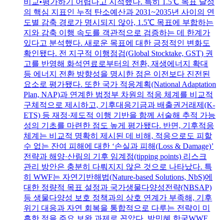
비교•평가하기 어렵다고 지적했다. 특히 1.5℃ 목표 달성
의 핵심 지표인 누적 탄소예산과 2031~2035년 사이의 연
도별 감축 경로가 명시되지 않아, 1.5℃ 목표에 부합하는
지와 감축 이행 속도를 객관적으로 검증하는 데 한계가
있다고 분석했다. 새로운 목표에 대한 긍정적인 변화도
확인됐다. 전 지구적 이행점검(Global Stocktake, GST) 권
고를 반영해 화석연료로부터의 전환, 재생에너지 확대
등 에너지 전환 방향성을 명시한 점은 이전보다 진전된
요소로 평가됐다. 또한 국가 적응계획(National Adaptation
Plan, NAP)과 연계한 범정부 차원의 적응 체계를 비교적
구체적으로 제시하고, 기후대응기금과 배출권거래제(K-
ETS) 등 재정·제도적 이행 기반을 함께 서술해 추적 가능
성의 기초를 마련한 점도 높게 평가됐다. 반면, 기후적응
체계는 비교적 명확히 제시된 데 비해, 적응으로도 피할
수 없는 잔여 피해에 대한 ‘손실과 피해(Loss & Damage)’
전략과 해양·산림의 기후 임계점(tipping points) 리스크
관리 방안은 충분히 다뤄지지 않은 것으로 나타났다. 특
히 WWF는 자연기반해법(Nature-based Solutions, NbS)에
대한 정량적 목표 설정과 국가생물다양성전략(NBSAP)
등 생물다양성 보호 정책과의 상호 연계가 부족해, 기후
위기 대응과 자연 회복을 통합적으로 다루는 전략이 미
흡한 점을 주요 보완 과제로 꼽았다. 박민혜 한국WWF