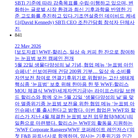
SBTi 기준에 따라 감축목표를 수립∙이행하고 있으며, 변
화하는 글로벌 시장 환경과 최신 기후과학을 반영한 기
준 고도화를 추진하고 있다.기조연설중인 데이비드 케네
디(David Kennedy) SBTi CEO 조찬간담회 참석자 단체사
진
841
22 May 2026
[보도자료] WWF-할리스, 일상 속 커피 한 잔으로 참여하
는 눈표범 보전 캠페인 전개
5월 22일 생물다양성의 날 기념, 협업 메뉴 ‘눈표범 아인
슈페너’ 선보여판매 건당 200원 기부… 일상 속 소비를
자연보전 참여로 연결기후위기로 위협받는 고산 생태계
핵심종 ‘눈표범’ 보호 위해 한마음 한 뜻 WWF-할리스
MOU 체결식 WWF(세계자연기금)는 라이프스타일 브랜
드 할리스와 함께 오는 5월 22일 ‘생물다양성의 날’을 맞
아 멸종위기종 눈표범 보전을 위한 협업 메뉴 ‘눈표범 아
인슈페너’를 출시한다고 밝혔다. 이번 협업은 WWF와 할
리스가 지난 4월 체결한 눈표범 보전 업무협약(MOU)의
일환으로 마련됐다. 할리스는 WWF의 활동을 지원하는
‘WWF Corporate Rangers(WWF 코퍼레이트 레인저스)’의
첫 F&B 파트너사로 함께하며, 양사는 기후위기와 인간