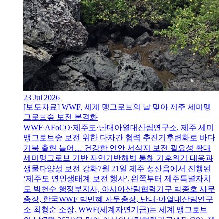
23 Jul 2026
[보도자료] WWF, 세계 맹그로브의 날 맞아 제주 세미맹
그로브숲 보전 본격화
WWF·AFoCO·제주도·난대아열대산림연구소, 제주 세미
맹그로브숲 보전 위한 다자간 협력 추진기후변화로 바다
거북 출현 늘어… 건강한 연안 서식지 보전 필요성 확대
세미맹그로브 기반 자연기반해법 통해 기후위기 대응과
생물다양성 보전 강화7월 21일 제주 성산읍에서 진행된
‘제주도 연안생태계 보전 행사'. 왼쪽부터 제주특별자치
도 박천수 행정부지사, 아시아산림협력기구 박종호 사무
총장, 한국WWF 박민혜 사무총장, 난대·아열대산림연구
소 최형순 소장. WWF(세계자연기금)는 세계 맹그로브