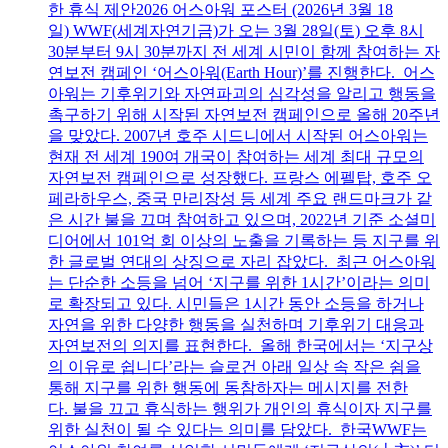
한 휴식 제안2026 어스아워 포스터 (2026년 3월 18
일) WWF(세계자연기금)가 오는 3월 28일(토) 오후 8시
30분부터 9시 30분까지 전 세계 시민이 함께 참여하는 자
연보전 캠페인 ‘어스아워(Earth Hour)’를 진행한다. 어스
아워는 기후위기와 자연파괴의 심각성을 알리고 행동을
촉구하기 위해 시작된 자연보전 캠페인으로 올해 20주년
을 맞았다. 2007년 호주 시드니에서 시작된 어스아워는
현재 전 세계 190여 개국이 참여하는 세계 최대 규모의
자연보전 캠페인으로 성장했다. 프랑스 에펠탑, 호주 오
페라하우스, 중국 만리장성 등 세계 주요 랜드마크가 같
은 시간 불을 끄며 참여하고 있으며, 2022년 기준 소셜미
디어에서 101억 회 이상의 노출을 기록하는 등 지구를 위
한 글로벌 연대의 상징으로 자리 잡았다. 최근 어스아워
는 단순한 소등을 넘어 ‘지구를 위한 1시간’이라는 의미
로 확장되고 있다. 시민들은 1시간 동안 소등을 하거나
자연을 위한 다양한 행동을 실천하며 기후위기 대응과
자연보전의 의지를 표현한다. 올해 한국에서는 ‘지구상
의 이유로 쉽니다’라는 슬로건 아래 일상 속 작은 쉼을
통해 지구를 위한 행동에 동참하자는 메시지를 전한
다. 불을 끄고 휴식하는 행위가 개인의 휴식이자 지구를
위한 실천이 될 수 있다는 의미를 담았다. 한국WWF는