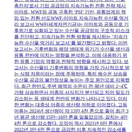
촉진자'로서 기업 공급망의 지속가능한 전환 전략 제시
이마트, WWF와 공동 구축한 ‘PSI’ 기반, 유통업계의 책
임 있는 전환 선도WWF-이마트 지속가능한 수산물 먹거
리 보고서 WWF(세계자연기금)는 이마트와 공동으로 기
후위기로 심화되고 있는 수산물 공급망의 구조적 리스크
를 진단하고, 지속가능한 전환 방향을 제시하는 ‘지속가
능한 수산물 먹거리 보고서’를 발간했다고 밝혔다. 이번
보고서는 기후변화와 해양 생태계 위기가 수산물 생산과
유통 전반에 미치는 영향을 분석하고, 이에 대응하기 위
한 유통 기업의 역할과 전략적 방향을 제시하고 있다. 보
고서는 수산물이 기후변화의 영향을 가장 가시적으로 받
는 식량 자원이라는 점에 주목하며, 특히 해수온 상승을
수산물 공급의 불안정성을 높이는 주요 원인으로 지목했
다. 최근 한반도 주변 해역의 수온이 전·평년 대비 2~4℃
가량 상승하면서 어종의 서식지가 분산되고 치어 밀도가
감소하는 등 생태계 전반의 변화가 나타나고 있다. 이러
한 변화는 대중성 어종의 생산량 저하로 이어졌다. 고등
어류는 2024년 생산량이 약 13만 4천 톤으로 줄어 최근 3
년 평균 생산량 15만~16만 톤을 밑돌았으며, 갈치는 4만
4천 톤으로 감소했다. 오징어 역시 2021년 6만 톤에서
2022년 3만 6천 톤으로 급감한 이후 지속적인 감소세를