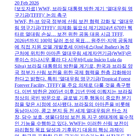
20 Feb 2026
[보도자료] WWF, 브라질 대통령 방한 계기 ‘열대우림 영
구기금(TFFF)’ 논의 촉구
WWF, 한-브 양국 정부에 산림 보전 협력 강화 및 ‘열대우
림 영구기금(TFFF)’ 의제화 필요성 제기2024년 670만 헥
타르 열대림 손실… 보전 위한 공동 대응 시급 TFFF,
2026년까지 100억 달러 조성 목표… 원주민·지역 공동체
에 직접 지원 모델 개발호세 이바녜스(José Ibañez) 농장
근처에 위치한 아마존 열대우림 세계자연기금(WWF)은
루이스 이나시우 룰라 다 시우바(Luiz Inácio Lula da
Silva) 브라질 대통령의 방한을 계기로, 한국과 브라질 양
국 정부가 산림 보전을 위한 국제 협력을 한층 강화해야
한다고 밝혔다. 특히 ‘열대우림 영구기금(Tropical Forest
Forever Facility, TFFF)’을 주요 의제로 다룰 것을 촉구했
다. 이번 방한은 2005년 이후 21년 만에 이뤄지는 브라질
정상의 국빈 방문으로, 글로벌 기후 행동이 중요한 분기
점을 맞은 시점에 성사됐다. 브라질의 아마존을 비롯해
동남아시아, 콩고 분지 등 전 세계 열대우림은 탄소 저
장, 담수 보호, 생물다양성 보전 등 지구 생태계에 필수적
인 기능을 수행하고 있다. WWF는 이러한 산림 보전이
파리협정 목표 달성과 기후위기 대응의 핵심 과제이