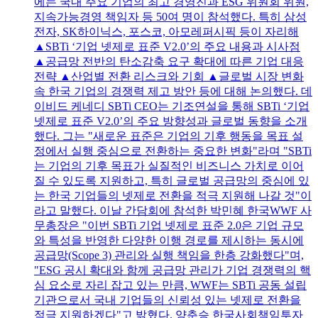
에는 국내 주요 기업의 최고 경영진과 ESG 위원회 위원,
지속가능경영 책임자 등 50여 명이 참석했다. 특히 삼성
전자, SK하이닉스, 포스코, 아모레퍼시픽 등이 자리해
▲SBTi ‘기업 넷제로 표준 V2.0’의 주요 내용과 시사점
▲공급망 전반의 탄소감축 요구 확대에 따른 기업 대응
전략 ▲산업별 전환 리스크와 기회 ▲글로벌 시장 변화
속 한국 기업의 경쟁력 제고 방안 등에 대해 논의했다. 데
이비드 케네디 SBTi CEO는 기조연설을 통해 SBTi ‘기업
넷제로 표준 V2.0’의 주요 방향성과 글로벌 동향을 소개
했다. 그는 "새로운 표준은 기업의 기후 행동을 목표 설
정에서 실행 중심으로 전환하는 중요한 변화"라며 "SBTi
는 기업의 기후 목표가 실질적인 비즈니스 가치로 이어
질 수 있도록 지원하고, 특히 글로벌 공급망의 중심에 있
는 한국 기업들의 넷제로 전환을 적극 지원해 나갈 것"이
라고 말했다. 이날 간담회에 참석한 박민혜 한국WWF 사
무총장은 "이번 SBTi 기업 넷제로 표준 2.0은 기업 규모
와 특성을 반영한 다양한 이행 경로를 제시하는 동시에
공급망(Scope 3) 관리와 실행 책임을 한층 강화했다"며,
"ESG 공시 확대와 함께 공급망 관리가 기업 경쟁력의 핵
심 요소로 자리 잡고 있는 만큼, WWF는 SBTi 공동 설립
기관으로서 국내 기업들의 신뢰성 있는 넷제로 전환을
적극 지원하겠다"고 밝혔다. 양춘승 한국사회책임투자