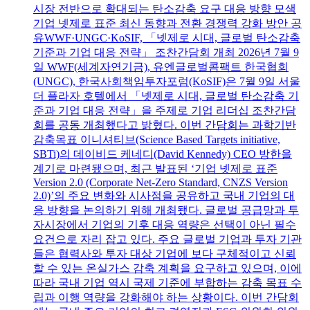
시장 전반으로 확대되는 탄소감축 요구 대응 방향 모색
기업 넷제로 표준 최신 동향과 전환 경쟁력 강화 방안 공
유WWF·UNGC·KoSIF, 「넷제로 시대, 글로벌 탄소감축
기준과 기업 대응 전략」 조찬간담회 개최 2026년 7월 9
일 WWF(세계자연기금), 유엔글로벌콤팩트 한국협회
(UNGC), 한국사회책임투자포럼(KoSIF)은 7월 9일 서울
더 플라자 호텔에서 「넷제로 시대, 글로벌 탄소감축 기
준과 기업 대응 전략」을 주제로 기업 리더십 조찬간담
회를 공동 개최했다고 밝혔다. 이번 간담회는 과학기반
감축목표 이니셔티브(Science Based Targets initiative,
SBTi)의 데이비드 케네디(David Kennedy) CEO 방한을
계기로 마련됐으며, 최근 발표된 ‘기업 넷제로 표준
Version 2.0 (Corporate Net-Zero Standard, CNZS Version
2.0)’의 주요 변화와 시사점을 공유하고 국내 기업의 대
응 방향을 논의하기 위해 개최됐다. 글로벌 공급망과 투
자시장에서 기업의 기후 대응 역량은 선택이 아닌 필수
요건으로 자리 잡고 있다. 주요 글로벌 기업과 투자 기관
들은 협력사와 투자 대상 기업에 보다 구체적이고 신뢰
할 수 있는 온실가스 감축 계획을 요구하고 있으며, 이에
따라 국내 기업 역시 국제 기준에 부합하는 감축 목표 수
립과 이행 역량을 강화해야 하는 상황이다. 이번 간담회