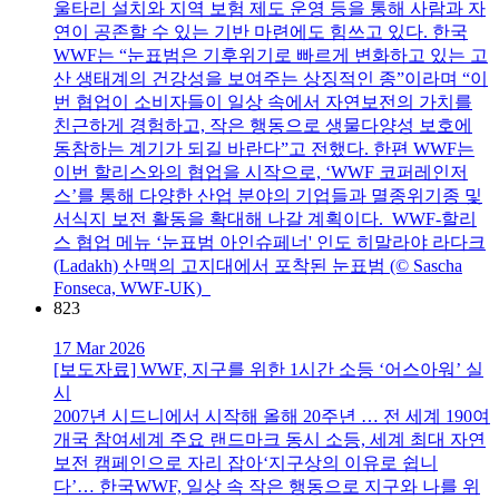
울타리 설치와 지역 보험 제도 운영 등을 통해 사람과 자
연이 공존할 수 있는 기반 마련에도 힘쓰고 있다. 한국
WWF는 “눈표범은 기후위기로 빠르게 변화하고 있는 고
산 생태계의 건강성을 보여주는 상징적인 종”이라며 “이
번 협업이 소비자들이 일상 속에서 자연보전의 가치를
친근하게 경험하고, 작은 행동으로 생물다양성 보호에
동참하는 계기가 되길 바란다”고 전했다. 한편 WWF는
이번 할리스와의 협업을 시작으로, ‘WWF 코퍼레인저
스’를 통해 다양한 산업 분야의 기업들과 멸종위기종 및
서식지 보전 활동을 확대해 나갈 계획이다. WWF-할리
스 협업 메뉴 ‘눈표범 아인슈페너' 인도 히말라야 라다크
(Ladakh) 산맥의 고지대에서 포착된 눈표범 (© Sascha
Fonseca, WWF-UK)
823
17 Mar 2026
[보도자료] WWF, 지구를 위한 1시간 소등 ‘어스아워’ 실
시
2007년 시드니에서 시작해 올해 20주년 … 전 세계 190여
개국 참여세계 주요 랜드마크 동시 소등, 세계 최대 자연
보전 캠페인으로 자리 잡아‘지구상의 이유로 쉽니
다’… 한국WWF, 일상 속 작은 행동으로 지구와 나를 위