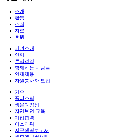
소개
활동
소식
자료
후원
기관소개
연혁
투명경영
함께하는 사람들
인재채용
자원봉사자 모집
기후
플라스틱
생물다양성
자연보전 교육
기업협력
어스아워
지구생명보고서
해피애니버서리