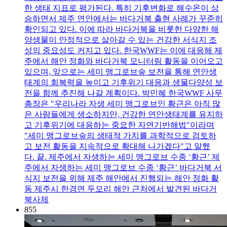
한 생태 지표로 평가된다. 특히 기후변화로 해수온이 상
승하면서 제주 연안에서는 바다거북 출현 사례가 꾸준히
확인되고 있다. 이에 따라 바다거북을 비롯한 다양한 해
양생물이 안정적으로 살아갈 수 있는 건강한 서식지 조
성의 중요성도 커지고 있다. 한국WWF는 이에 대응해 제
주에서 해안 정화와 바다거북 모니터링 활동을 이어오고
있으며, 앞으로는 세미 맹그로브숲 보전을 통해 연안생
태계의 회복력을 높이고 기후위기 대응과 생물다양성 보
전을 함께 추진해 나갈 계획이다. 박민혜 한국WWF 사무
총장은 "우리나라 자생 세미 맹그로브인 황근은 아직 많
은 사람들에게 생소하지만, 건강한 연안생태계를 유지하
고 기후위기에 대응하는 중요한 자연기반해법"이라며
"세미 맹그로브숲의 생태적 가치를 과학적으로 검토하
고 보전 활동을 지속적으로 확대해 나가겠다"고 말했
다. 끝. 제주에서 자생하는 세미 맹그로브 수종 ‘황근’ 제
주에서 자생하는 세미 맹그로브 수종 ‘황근’ 바다거북 서
식지 보전을 위해 제주 해안에서 진행되는 해안 정화 활
동 제주시 한경면 두모리 해안 근처에서 발견된 바다거
북사체
855