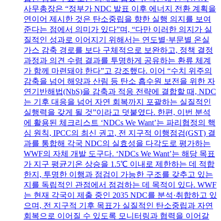
사무총장은 “정부가 NDC 발표 이후 에너지 전환 계획을
연이어 제시한 것은 탄소중립을 향한 실행 의지를 보여
준다는 점에서 의미가 있다”며, “다만 이러한 의지가 실
질적인 성과로 이어지기 위해서는 연도별·부문별 온실
가스 감축 경로를 보다 구체적으로 보완하고, 정책 결정
과정과 의견 수렴 결과를 투명하게 공유하는 환류 체계
가 함께 마련돼야 한다”고 강조했다. 이어 “수치 위주의
감축을 넘어 해양과 산림 등 탄소 흡수원 보전을 위한 자
연기반해법(NbS)을 감축과 적응 전략에 결합할 때, NDC
는 기후 대응을 넘어 자연 회복까지 포괄하는 실질적인
실행력을 갖게 될 것”이라고 덧붙였다. 한편, 이번 분석
에 활용된 체크리스트 ‘NDCs We Want’는 파리협정의 핵
심 원칙, IPCC의 최신 권고, 전 지구적 이행점검(GST) 결
과를 통합해 각국 NDC의 실효성을 다각도로 평가하는
WWF의 자체 개발 도구다. ‘NDCs We Want’는 해당 목표
가 지구 평균기온 상승을 1.5℃ 이내로 제한하는 데 적합
한지, 투명한 이행과 점검이 가능한 구조를 갖추고 있는
지를 독립적인 관점에서 점검하는 데 목적이 있다. WWF
는 현재 각국이 제출 중인 2035 NDC를 분석·취합하고 있
으며, 전 지구적 기후 목표가 실질적인 탄소중립과 자연
회복으로 이어질 수 있도록 모니터링과 협력을 이어갈