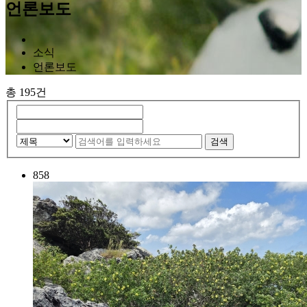
언론보도
소식
언론보도
총 195건
검색
858