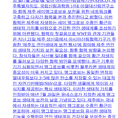
의 날(7월 26일)을 맞아 아시아산림협력기구(AFoCO), 제
주특별자치도, 국립산림과학원 난대·아열대산림연구소
와 함께 제주 세미맹그로브숲 보전을 위한 네트워크를
구축하고 다자간 협력을 본격 추진한다고 밝혔다. 이번
협력은 제주에 자생하는 세미 맹그로브 수종인 황근의
생태적 가치를 바탕으로 건강한 연안 생태계를 조성하기
위해 마련됐다. 협력의 첫걸음으로 WWF와 관계 기관들
은 지난 21일 제주 성산읍에서 아시아산림협력기구가 주
최한 '제주도 연안생태계 보전 행사'에 참여해 제주 연안
의 생태적 가치와 보전 필요성, 향후 협력 방향을 논의했
다. 참석자들은 식산봉 일대를 함께 걸으며 황근 자생지
를 둘러보고 다양한 협력 방안을 모색했다. 최근 기후위
기가 심화되면서 맹그로브를 비롯한 블루카본 생태계의
중요성이 더욱 커지고 있다. 맹그로브는 동일한 면적의
열대우림보다 3~5배 많은 탄소를 저장할 수 있는 대표적
인 자연기반해법(NbS)으로, 다양한 생물에게 먹이와 서
식지를 제공하는 핵심 생태계다. 이러한 생태적 가치를
인정받아 매년 7월 26일은 유네스코가 지정한 세계 맹그
로브 생태계 보전의 날로 기념되고 있다. 제주에는 국내
에서 자생하는 대표적인 세미 맹그로브 수종인 황근이
분포하며, 세미 맹그로브는 맹그로브와 유사한 생태적
기능을 수행하며 연안 생태계의 건강성을 보여주는 중요