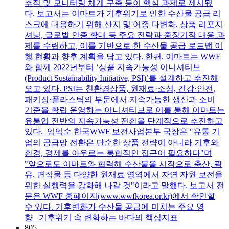
추적 및 모니터링 체계 구축 등이 핵심 과제로 제시됐
다. 보고서는 이마트가 기후위기로 인한 수산물 공급 리
스크에 대응하기 위해 산지 및 어종 다변화, 상품 리포지
셔닝, 글로벌 인증 확대 등 주요 전략과 중장기적 대응 과
제를 수립하고, 이를 기반으로 한 수산물 공급 로드맵 이
행 현황과 향후 계획을 담고 있다. 한편, 이마트는 WWF
와 함께 2022년부터 ‘상품 지속가능성 이니셔티브
(Product Sustainability Initiative, PSI)’를 설계하고 추진해
오고 있다. PSI는 친환경상품, 원재료·소싱, 건강·안전,
패키징·플라스틱의 부문에서 지속가능한 생산과 소비
기준을 확립 운영하는 이니셔티브로 이를 통해 이마트는
유통업 전반의 지속가능성 전환을 단계적으로 추진하고
있다. 임익순 한국WWF 보전사업본부 국장은 "유통 기
업의 공급망 전환은 단순한 상품 전략이 아니라 기후와
환경, 경제를 아우르는 통합적인 접근이 필요하다"며
"앞으로도 이마트와 협력해 수산물을 시작으로 축산, 팜
유, 면직물 등 다양한 원재료 영역에서 자연 자원 보전을
위한 실행력을 강화해 나갈 것"이라고 말했다. 보고서 전
문은 WWF 홈페이지(www.wwfkorea.or.kr)에서 확인할
수 있다. 기후변화가 수산물 공급에 미치는 주요 영
향 기후위기 속 변화하는 바다의 핵심지표
805