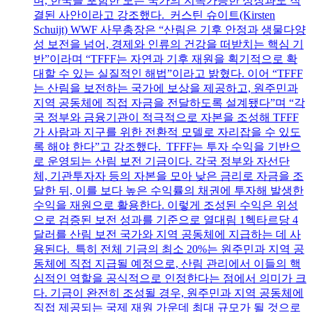
며, 한국을 포함한 모든 국가의 지속가능한 성장과도 직
결된 사안이라고 강조했다. 커스틴 슈이트(Kirsten
Schuijt) WWF 사무총장은 “산림은 기후 안정과 생물다양
성 보전을 넘어, 경제와 인류의 건강을 떠받치는 핵심 기
반”이라며 “TFFF는 자연과 기후 재원을 획기적으로 확
대할 수 있는 실질적인 해법”이라고 밝혔다. 이어 “TFFF
는 산림을 보전하는 국가에 보상을 제공하고, 원주민과
지역 공동체에 직접 자금을 전달하도록 설계됐다”며 “각
국 정부와 금융기관이 적극적으로 자본을 조성해 TFFF
가 사람과 지구를 위한 전환적 모델로 자리잡을 수 있도
록 해야 한다”고 강조했다. TFFF는 투자 수익을 기반으
로 운영되는 산림 보전 기금이다. 각국 정부와 자선단
체, 기관투자자 등의 자본을 모아 낮은 금리로 자금을 조
달한 뒤, 이를 보다 높은 수익률의 채권에 투자해 발생한
수익을 재원으로 활용한다. 이렇게 조성된 수익은 위성
으로 검증된 보전 성과를 기준으로 열대림 1헥타르당 4
달러를 산림 보전 국가와 지역 공동체에 지급하는 데 사
용된다. 특히 전체 기금의 최소 20%는 원주민과 지역 공
동체에 직접 지급될 예정으로, 산림 관리에서 이들의 핵
심적인 역할을 공식적으로 인정한다는 점에서 의미가 크
다. 기금이 완전히 조성될 경우, 원주민과 지역 공동체에
직접 제공되는 국제 재원 가운데 최대 규모가 될 것으로