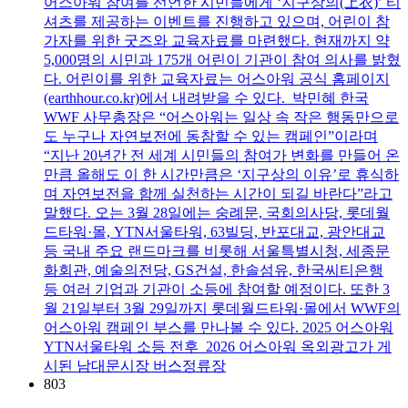
어스아워 참여를 선언한 시민들에게 ‘지구상의(上衣)’ 티
셔츠를 제공하는 이벤트를 진행하고 있으며, 어린이 참
가자를 위한 굿즈와 교육자료를 마련했다. 현재까지 약
5,000명의 시민과 175개 어린이 기관이 참여 의사를 밝혔
다. 어린이를 위한 교육자료는 어스아워 공식 홈페이지
(earthhour.co.kr)에서 내려받을 수 있다. 박민혜 한국
WWF 사무총장은 “어스아워는 일상 속 작은 행동만으로
도 누구나 자연보전에 동참할 수 있는 캠페인”이라며
“지난 20년간 전 세계 시민들의 참여가 변화를 만들어 온
만큼 올해도 이 한 시간만큼은 ‘지구상의 이유’로 휴식하
며 자연보전을 함께 실천하는 시간이 되길 바란다”라고
말했다. 오는 3월 28일에는 숭례문, 국회의사당, 롯데월
드타워·몰, YTN서울타워, 63빌딩, 반포대교, 광안대교
등 국내 주요 랜드마크를 비롯해 서울특별시청, 세종문
화회관, 예술의전당, GS건설, 한솔섬유, 한국씨티은행
등 여러 기업과 기관이 소등에 참여할 예정이다. 또한 3
월 21일부터 3월 29일까지 롯데월드타워·몰에서 WWF의
어스아워 캠페인 부스를 만나볼 수 있다. 2025 어스아워
YTN서울타워 소등 전후 2026 어스아워 옥외광고가 게
시된 남대문시장 버스정류장
803