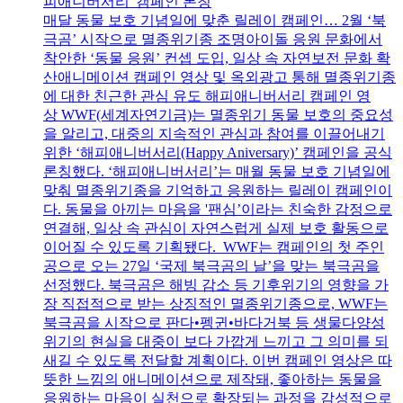
피애니버서리' 캠페인 론칭
매달 동물 보호 기념일에 맞춘 릴레이 캠페인… 2월 ‘북
극곰’ 시작으로 멸종위기종 조명아이돌 응원 문화에서
착안한 ‘동물 응원’ 컨셉 도입, 일상 속 자연보전 문화 확
산애니메이션 캠페인 영상 및 옥외광고 통해 멸종위기종
에 대한 친근한 관심 유도 해피애니버서리 캠페인 영
상 WWF(세계자연기금)는 멸종위기 동물 보호의 중요성
을 알리고, 대중의 지속적인 관심과 참여를 이끌어내기
위한 ‘해피애니버서리(Happy Aniversary)’ 캠페인을 공식
론칭했다. ‘해피애니버서리’는 매월 동물 보호 기념일에
맞춰 멸종위기종을 기억하고 응원하는 릴레이 캠페인이
다. 동물을 아끼는 마음을 '팬심’이라는 친숙한 감정으로
연결해, 일상 속 관심이 자연스럽게 실제 보호 활동으로
이어질 수 있도록 기획됐다. WWF는 캠페인의 첫 주인
공으로 오는 27일 ‘국제 북극곰의 날’을 맞는 북극곰을
선정했다. 북극곰은 해빙 감소 등 기후위기의 영향을 가
장 직접적으로 받는 상징적인 멸종위기종으로, WWF는
북극곰을 시작으로 판다•펭귄•바다거북 등 생물다양성
위기의 현실을 대중이 보다 가깝게 느끼고 그 의미를 되
새길 수 있도록 전달할 계획이다. 이번 캠페인 영상은 따
뜻한 느낌의 애니메이션으로 제작돼, 좋아하는 동물을
응원하는 마음이 실천으로 확장되는 과정을 감성적으로