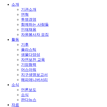
소개
기관소개
연혁
투명경영
함께하는 사람들
인재채용
자원봉사자 모집
활동
기후
플라스틱
생물다양성
자연보전 교육
기업협력
어스아워
지구생명보고서
해피애니버서리
소식
언론보도
소식
판다뉴스
자료