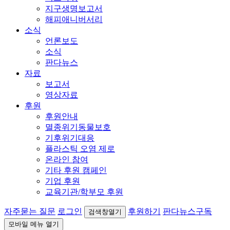
지구생명보고서
해피애니버서리
소식
언론보도
소식
판다뉴스
자료
보고서
영상자료
후원
후원안내
멸종위기동물보호
기후위기대응
플라스틱 오염 제로
온라인 참여
기타 후원 캠페인
기업 후원
교육기관/학부모 후원
자주묻는 질문
로그인
후원하기
판다뉴스구독
검색창열기
모바일 메뉴 열기