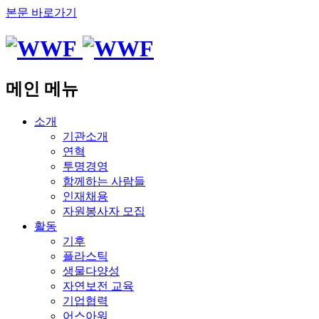
본문 바로가기
메인 메뉴
소개
기관소개
연혁
투명경영
함께하는 사람들
인재채용
자원봉사자 모집
활동
기후
플라스틱
생물다양성
자연보전 교육
기업협력
어스아워