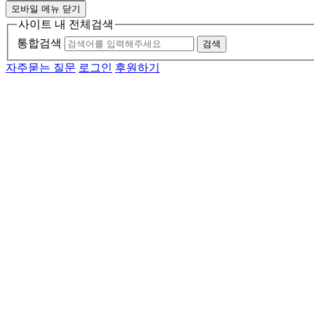
모바일 메뉴 닫기
사이트 내 전체검색
통합검색
검색
자주묻는 질문
로그인
후원하기
메인 메뉴
소개
활동
소식
자료
후원
기관소개
연혁
투명경영
함께하는 사람들
인재채용
자원봉사자 모집