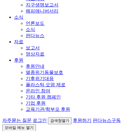
지구생명보고서
해피애니버서리
소식
언론보도
소식
판다뉴스
자료
보고서
영상자료
후원
후원안내
멸종위기동물보호
기후위기대응
플라스틱 오염 제로
온라인 참여
기타 후원 캠페인
기업 후원
교육기관/학부모 후원
자주묻는 질문
로그인
후원하기
판다뉴스구독
검색창열기
모바일 메뉴 열기