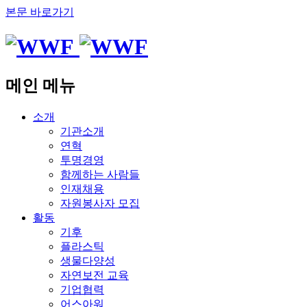
본문 바로가기
메인 메뉴
소개
기관소개
연혁
투명경영
함께하는 사람들
인재채용
자원봉사자 모집
활동
기후
플라스틱
생물다양성
자연보전 교육
기업협력
어스아워