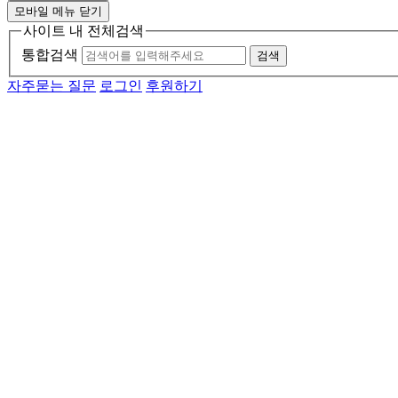
모바일 메뉴 닫기
사이트 내 전체검색
통합검색
검색
자주묻는 질문
로그인
후원하기
메인 메뉴
소개
활동
소식
자료
후원
기관소개
연혁
투명경영
함께하는 사람들
인재채용
자원봉사자 모집