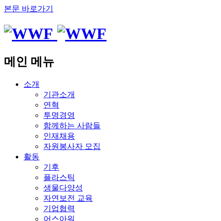
본문 바로가기
메인 메뉴
소개
기관소개
연혁
투명경영
함께하는 사람들
인재채용
자원봉사자 모집
활동
기후
플라스틱
생물다양성
자연보전 교육
기업협력
어스아워