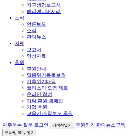
지구생명보고서
해피애니버서리
소식
언론보도
소식
판다뉴스
자료
보고서
영상자료
후원
후원안내
멸종위기동물보호
기후위기대응
플라스틱 오염 제로
온라인 참여
기타 후원 캠페인
기업 후원
교육기관/학부모 후원
자주묻는 질문
로그인
후원하기
판다뉴스구독
검색창열기
모바일 메뉴 열기