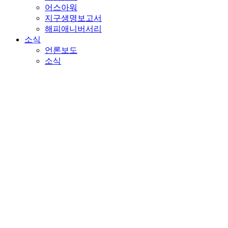
어스아워
지구생명보고서
해피애니버서리
소식
언론보도
소식
판다뉴스
자료
보고서
영상자료
후원
후원안내
멸종위기동물보호
기후위기대응
플라스틱 오염 제로
온라인 참여
기타 후원 캠페인
기업 후원
교육기관/학부모 후원
자주묻는 질문
로그인
후원하기
판다뉴스구독
검색창열기