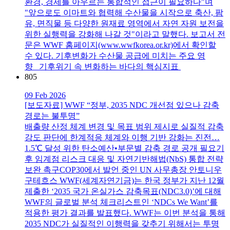
환경, 경제를 아우르는 통합적인 접근이 필요하다"며
"앞으로도 이마트와 협력해 수산물을 시작으로 축산, 팜
유, 면직물 등 다양한 원재료 영역에서 자연 자원 보전을
위한 실행력을 강화해 나갈 것"이라고 말했다. 보고서 전
문은 WWF 홈페이지(www.wwfkorea.or.kr)에서 확인할
수 있다. 기후변화가 수산물 공급에 미치는 주요 영
향 기후위기 속 변화하는 바다의 핵심지표
805
09 Feb 2026
[보도자료] WWF “정부, 2035 NDC 개선점 있으나 감축
경로는 불투명”
배출량 산정 체계 변경 및 목표 범위 제시로 실질적 감축
강도 판단에 한계적응 체계와 이행 기반 강화는 진전…
1.5℃ 달성 위한 탄소예산•부문별 감축 경로 공개 필요기
후 임계점 리스크 대응 및 자연기반해법(NbS) 통합 전략
보완 촉구COP30에서 발언 중인 UN 사무총장 안토니우
구테흐스 WWF(세계자연기금)는 한국 정부가 지난 12월
제출한 ‘2035 국가 온실가스 감축목표(NDC3.0)’에 대해
WWF의 글로벌 분석 체크리스트인 ‘NDCs We Want’를
적용한 평가 결과를 발표했다. WWF는 이번 분석을 통해
2035 NDC가 실질적인 이행력을 갖추기 위해서는 투명