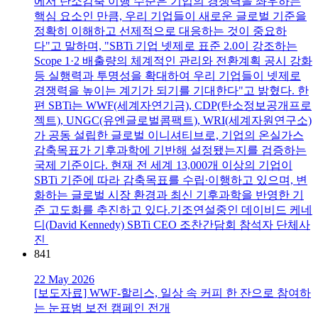
에서 탄소감축 이행 수준은 기업의 경쟁력을 좌우하는
핵심 요소인 만큼, 우리 기업들이 새로운 글로벌 기준을
정확히 이해하고 선제적으로 대응하는 것이 중요하
다"고 말하며, "SBTi 기업 넷제로 표준 2.0이 강조하는
Scope 1·2 배출량의 체계적인 관리와 전환계획 공시 강화
등 실행력과 투명성을 확대하여 우리 기업들이 넷제로
경쟁력을 높이는 계기가 되기를 기대한다"고 밝혔다. 한
편 SBTi는 WWF(세계자연기금), CDP(탄소정보공개프로
젝트), UNGC(유엔글로벌콤팩트), WRI(세계자원연구소)
가 공동 설립한 글로벌 이니셔티브로, 기업의 온실가스
감축목표가 기후과학에 기반해 설정됐는지를 검증하는
국제 기준이다. 현재 전 세계 13,000개 이상의 기업이
SBTi 기준에 따라 감축목표를 수립∙이행하고 있으며, 변
화하는 글로벌 시장 환경과 최신 기후과학을 반영한 기
준 고도화를 추진하고 있다.기조연설중인 데이비드 케네
디(David Kennedy) SBTi CEO 조찬간담회 참석자 단체사
진
841
22 May 2026
[보도자료] WWF-할리스, 일상 속 커피 한 잔으로 참여하
는 눈표범 보전 캠페인 전개