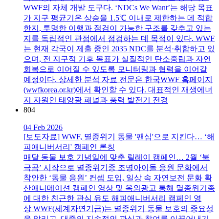
WWF의 자체 개발 도구다. ‘NDCs We Want’는 해당 목표
가 지구 평균기온 상승을 1.5℃ 이내로 제한하는 데 적합
한지, 투명한 이행과 점검이 가능한 구조를 갖추고 있는
지를 독립적인 관점에서 점검하는 데 목적이 있다. WWF
는 현재 각국이 제출 중인 2035 NDC를 분석·취합하고 있
으며, 전 지구적 기후 목표가 실질적인 탄소중립과 자연
회복으로 이어질 수 있도록 모니터링과 협력을 이어갈
예정이다. 상세한 분석 자료 전문은 한국WWF 홈페이지
(wwfkorea.or.kr)에서 확인할 수 있다. 대표적인 재생에너
지 자원인 태양광 패널과 풍력 발전기 전경
804
04 Feb 2026
[보도자료] WWF, 멸종위기 동물 '팬심'으로 지킨다… ‘해
피애니버서리' 캠페인 론칭
매달 동물 보호 기념일에 맞춘 릴레이 캠페인… 2월 ‘북
극곰’ 시작으로 멸종위기종 조명아이돌 응원 문화에서
착안한 ‘동물 응원’ 컨셉 도입, 일상 속 자연보전 문화 확
산애니메이션 캠페인 영상 및 옥외광고 통해 멸종위기종
에 대한 친근한 관심 유도 해피애니버서리 캠페인 영
상 WWF(세계자연기금)는 멸종위기 동물 보호의 중요성
을 알리고, 대중의 지속적인 관심과 참여를 이끌어내기