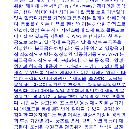
위한 ‘해피애니버서리(Happy Aniversary)’ 캠페인을 공식
론칭했다. ‘해피애니버서리’는 매월 동물 보호 기념일에
맞춰 멸종위기종을 기억하고 응원하는 릴레이 캠페인이
다. 동물을 아끼는 마음을 '팬심’이라는 친숙한 감정으로
연결해, 일상 속 관심이 자연스럽게 실제 보호 활동으로
이어질 수 있도록 기획됐다. WWF는 캠페인의 첫 주인
공으로 오는 27일 ‘국제 북극곰의 날’을 맞는 북극곰을
선정했다. 북극곰은 해빙 감소 등 기후위기의 영향을 가
장 직접적으로 받는 상징적인 멸종위기종으로, WWF는
북극곰을 시작으로 판다•펭귄•바다거북 등 생물다양성
위기의 현실을 대중이 보다 가깝게 느끼고 그 의미를 되
새길 수 있도록 전달할 계획이다. 이번 캠페인 영상은 따
뜻한 느낌의 애니메이션으로 제작돼, 좋아하는 동물을
응원하는 마음이 실천으로 확장되는 과정을 감성적으로
담았다. 특히 아이돌 생일 광고에서 착안한 이색적인 옥
외광고는 멸종위기 동물을 향한 ‘응원의 장’으로 연출했
다. 시민들은 광고판에 포스트잇 응원 메시지를 남기거
나 QR코드를 통해 캠페인에 참여할 수 있다. 캠페인에
참여한 후원자에게는 특별 제작된 멸종위기종 배경화면
과 후원 기간별 감사 굿즈로 엽서, 팔찌, 에코백 등이 제
공된다. 조성된 후원금은 멸종위기 동물의 서식지 보전,