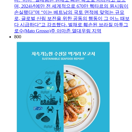
며, 2024년에만 전 세계적으로 670만 헥타르의 원시림이
손실됐다”며 “이는 베트남의 국토 면적에 맞먹는 규모
로, 글로벌 산림 보전을 위한 공동의 행동이 그 어느 때보
다 시급하다”고 강조했다. 벌채로 훼손된 브라질 마투그
로수(Mato Grosso)주 아마존 열대우림 지역
800