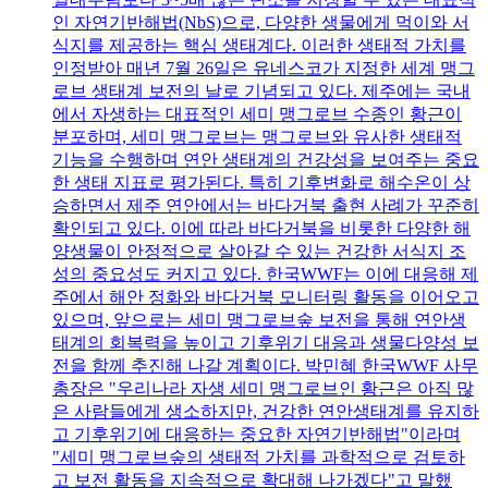
인 자연기반해법(NbS)으로, 다양한 생물에게 먹이와 서
식지를 제공하는 핵심 생태계다. 이러한 생태적 가치를
인정받아 매년 7월 26일은 유네스코가 지정한 세계 맹그
로브 생태계 보전의 날로 기념되고 있다. 제주에는 국내
에서 자생하는 대표적인 세미 맹그로브 수종인 황근이
분포하며, 세미 맹그로브는 맹그로브와 유사한 생태적
기능을 수행하며 연안 생태계의 건강성을 보여주는 중요
한 생태 지표로 평가된다. 특히 기후변화로 해수온이 상
승하면서 제주 연안에서는 바다거북 출현 사례가 꾸준히
확인되고 있다. 이에 따라 바다거북을 비롯한 다양한 해
양생물이 안정적으로 살아갈 수 있는 건강한 서식지 조
성의 중요성도 커지고 있다. 한국WWF는 이에 대응해 제
주에서 해안 정화와 바다거북 모니터링 활동을 이어오고
있으며, 앞으로는 세미 맹그로브숲 보전을 통해 연안생
태계의 회복력을 높이고 기후위기 대응과 생물다양성 보
전을 함께 추진해 나갈 계획이다. 박민혜 한국WWF 사무
총장은 "우리나라 자생 세미 맹그로브인 황근은 아직 많
은 사람들에게 생소하지만, 건강한 연안생태계를 유지하
고 기후위기에 대응하는 중요한 자연기반해법"이라며
"세미 맹그로브숲의 생태적 가치를 과학적으로 검토하
고 보전 활동을 지속적으로 확대해 나가겠다"고 말했