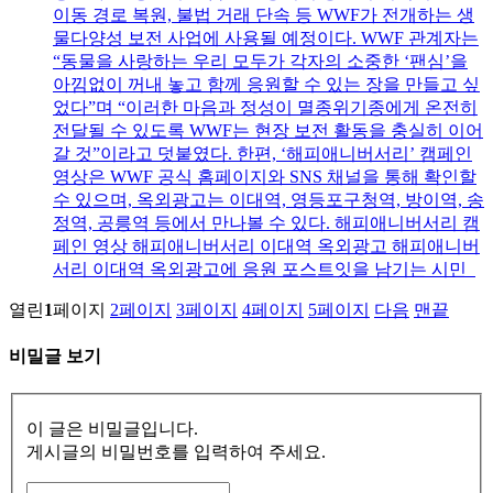
이동 경로 복원, 불법 거래 단속 등 WWF가 전개하는 생
물다양성 보전 사업에 사용될 예정이다. WWF 관계자는
“동물을 사랑하는 우리 모두가 각자의 소중한 ‘팬심’을
아낌없이 꺼내 놓고 함께 응원할 수 있는 장을 만들고 싶
었다”며 “이러한 마음과 정성이 멸종위기종에게 온전히
전달될 수 있도록 WWF는 현장 보전 활동을 충실히 이어
갈 것”이라고 덧붙였다. 한편, ‘해피애니버서리’ 캠페인
영상은 WWF 공식 홈페이지와 SNS 채널을 통해 확인할
수 있으며, 옥외광고는 이대역, 영등포구청역, 방이역, 송
정역, 공릉역 등에서 만나볼 수 있다. 해피애니버서리 캠
페인 영상 해피애니버서리 이대역 옥외광고 해피애니버
서리 이대역 옥외광고에 응원 포스트잇을 남기는 시민
열린
1
페이지
2
페이지
3
페이지
4
페이지
5
페이지
다음
맨끝
비밀글 보기
이 글은 비밀글입니다.
게시글의 비밀번호를 입력하여 주세요.