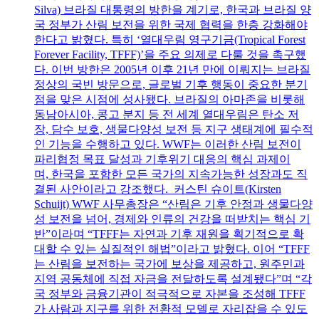
Silva) 브라질 대통령의 방한을 계기로, 한국과 브라질 양
국 정부가 산림 보전을 위한 국제 협력을 한층 강화해야
한다고 밝혔다. 특히 ‘열대우림 영구기금(Tropical Forest
Forever Facility, TFFF)’을 주요 의제로 다룰 것을 촉구했
다. 이번 방한은 2005년 이후 21년 만에 이뤄지는 브라질
정상의 국빈 방문으로, 글로벌 기후 행동이 중요한 분기
점을 맞은 시점에 성사됐다. 브라질의 아마존을 비롯해
동남아시아, 콩고 분지 등 전 세계 열대우림은 탄소 저
장, 담수 보호, 생물다양성 보전 등 지구 생태계에 필수적
인 기능을 수행하고 있다. WWF는 이러한 산림 보전이
파리협정 목표 달성과 기후위기 대응의 핵심 과제이
며, 한국을 포함한 모든 국가의 지속가능한 성장과도 직
결된 사안이라고 강조했다. 커스틴 슈이트(Kirsten
Schuijt) WWF 사무총장은 “산림은 기후 안정과 생물다양
성 보전을 넘어, 경제와 인류의 건강을 떠받치는 핵심 기
반”이라며 “TFFF는 자연과 기후 재원을 획기적으로 확
대할 수 있는 실질적인 해법”이라고 밝혔다. 이어 “TFFF
는 산림을 보전하는 국가에 보상을 제공하고, 원주민과
지역 공동체에 직접 자금을 전달하도록 설계됐다”며 “각
국 정부와 금융기관이 적극적으로 자본을 조성해 TFFF
가 사람과 지구를 위한 전환적 모델로 자리잡을 수 있도