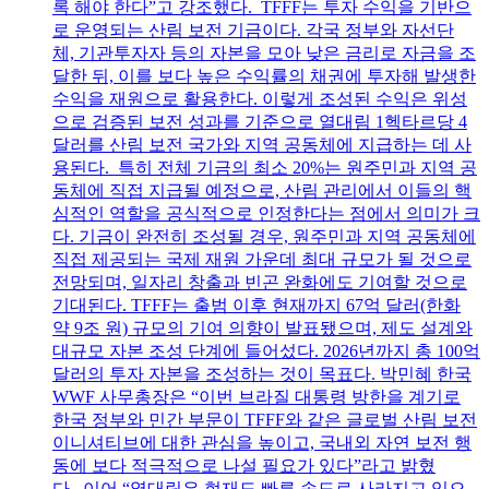
록 해야 한다”고 강조했다. TFFF는 투자 수익을 기반으
로 운영되는 산림 보전 기금이다. 각국 정부와 자선단
체, 기관투자자 등의 자본을 모아 낮은 금리로 자금을 조
달한 뒤, 이를 보다 높은 수익률의 채권에 투자해 발생한
수익을 재원으로 활용한다. 이렇게 조성된 수익은 위성
으로 검증된 보전 성과를 기준으로 열대림 1헥타르당 4
달러를 산림 보전 국가와 지역 공동체에 지급하는 데 사
용된다. 특히 전체 기금의 최소 20%는 원주민과 지역 공
동체에 직접 지급될 예정으로, 산림 관리에서 이들의 핵
심적인 역할을 공식적으로 인정한다는 점에서 의미가 크
다. 기금이 완전히 조성될 경우, 원주민과 지역 공동체에
직접 제공되는 국제 재원 가운데 최대 규모가 될 것으로
전망되며, 일자리 창출과 빈곤 완화에도 기여할 것으로
기대된다. TFFF는 출범 이후 현재까지 67억 달러(한화
약 9조 원) 규모의 기여 의향이 발표됐으며, 제도 설계와
대규모 자본 조성 단계에 들어섰다. 2026년까지 총 100억
달러의 투자 자본을 조성하는 것이 목표다. 박민혜 한국
WWF 사무총장은 “이번 브라질 대통령 방한을 계기로
한국 정부와 민간 부문이 TFFF와 같은 글로벌 산림 보전
이니셔티브에 대한 관심을 높이고, 국내외 자연 보전 행
동에 보다 적극적으로 나설 필요가 있다”라고 밝혔
다. 이어 “열대림은 현재도 빠른 속도로 사라지고 있으