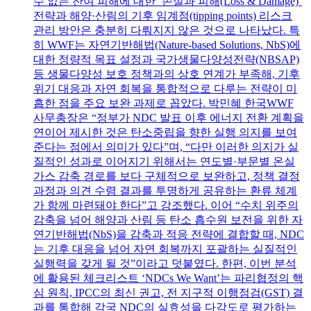
수 없는 잔여 피해에 대한 ‘손실과 피해(Loss & Damage)’
전략과 해양·산림의 기후 임계점(tipping points) 리스크
관리 방안은 충분히 다뤄지지 않은 것으로 나타났다. 특
히 WWF는 자연기반해법(Nature-based Solutions, NbS)에
대한 정량적 목표 설정과 국가생물다양성전략(NBSAP)
등 생물다양성 보호 정책과의 상호 연계가 부족해, 기후
위기 대응과 자연 회복을 통합적으로 다루는 전략이 미
흡한 점을 주요 보완 과제로 꼽았다. 박민혜 한국WWF
사무총장은 “정부가 NDC 발표 이후 에너지 전환 계획을
연이어 제시한 것은 탄소중립을 향한 실행 의지를 보여
준다는 점에서 의미가 있다”며, “다만 이러한 의지가 실
질적인 성과로 이어지기 위해서는 연도별·부문별 온실
가스 감축 경로를 보다 구체적으로 보완하고, 정책 결정
과정과 의견 수렴 결과를 투명하게 공유하는 환류 체계
가 함께 마련돼야 한다”고 강조했다. 이어 “수치 위주의
감축을 넘어 해양과 산림 등 탄소 흡수원 보전을 위한 자
연기반해법(NbS)을 감축과 적응 전략에 결합할 때, NDC
는 기후 대응을 넘어 자연 회복까지 포괄하는 실질적인
실행력을 갖게 될 것”이라고 덧붙였다. 한편, 이번 분석
에 활용된 체크리스트 ‘NDCs We Want’는 파리협정의 핵
심 원칙, IPCC의 최신 권고, 전 지구적 이행점검(GST) 결
과를 통합해 각국 NDC의 실효성을 다각도로 평가하는