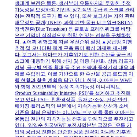
생태계 보전은 물론, 생산부터 유통까지의 투명한 추적
가능성을 보장하여 기업의 장기적인 수급 리스크를 관리
하는 전략적 도구가 될 수 있다. 또한 보고서는 자연 관련
재무정보 공개(TNFD), 과학 기반 목표 네트워크(SBTN),
청색전환(Blue Transition) 등 글로벌 프레임워크를 바탕
으로 기업이 실질적으로 취할 수 있는 전략을 구체화했
다. ▲어획 위험도에 따른 우선순위 설정 ▲공급망 이행
추적 및 모니터링 체계 구축 등이 핵심 과제로 제시됐
다. 보고서는 이마트가 기후위기로 인한 수산물 공급 리
스크에 대응하기 위해 산지 및 어종 다변화, 상품 리포지
셔닝, 글로벌 인증 확대 등 주요 전략과 중장기적 대응 과
제를 수립하고, 이를 기반으로 한 수산물 공급 로드맵 이
행 현황과 향후 계획을 담고 있다. 한편, 이마트는 WWF
와 함께 2022년부터 ‘상품 지속가능성 이니셔티브
(Product Sustainability Initiative, PSI)’를 설계하고 추진해
오고 있다. PSI는 친환경상품, 원재료·소싱, 건강·안전,
패키징·플라스틱의 부문에서 지속가능한 생산과 소비
기준을 확립 운영하는 이니셔티브로 이를 통해 이마트는
유통업 전반의 지속가능성 전환을 단계적으로 추진하고
있다. 임익순 한국WWF 보전사업본부 국장은 "유통 기
업의 공급망 전환은 단순한 상품 전략이 아니라 기후와