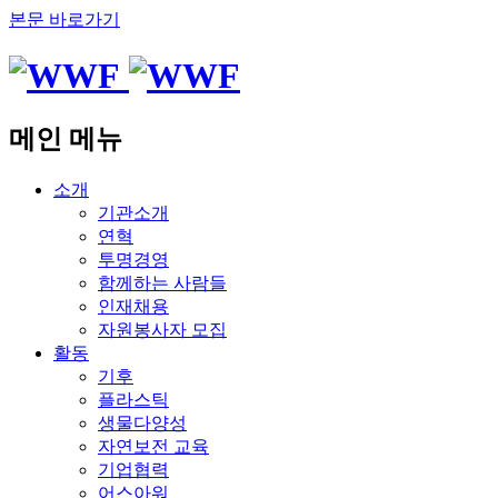
본문 바로가기
메인 메뉴
소개
기관소개
연혁
투명경영
함께하는 사람들
인재채용
자원봉사자 모집
활동
기후
플라스틱
생물다양성
자연보전 교육
기업협력
어스아워