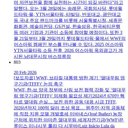
며 자연보전을 함께 실천하는 시간이 되길 바란다”라고
말했다. 오는 3월 28일에는 숭례문, 국회의사당, 롯데월
드타워·몰, YTN서울타워, 63빌딩, 반포대교, 광안대교
등 국내 주요 랜드마크를 비롯해 서울특별시청, 세종문
화회관, 예술의전당, GS건설, 한솔섬유, 한국씨티은행
등 여러 기업과 기관이 소등에 참여할 예정이다. 또한 3
월 21일부터 3월 29일까지 롯데월드타워·몰에서 WWF의
어스아워 캠페인 부스를 만나볼 수 있다. 2025 어스아워
YTN서울타워 소등 전후 2026 어스아워 옥외광고가 게
시된 남대문시장 버스정류장
803
20 Feb 2026
[보도자료] WWF, 브라질 대통령 방한 계기 ‘열대우림 영
구기금(TFFF)’ 논의 촉구
WWF, 한-브 양국 정부에 산림 보전 협력 강화 및 ‘열대우
림 영구기금(TFFF)’ 의제화 필요성 제기2024년 670만 헥
타르 열대림 손실… 보전 위한 공동 대응 시급 TFFF,
2026년까지 100억 달러 조성 목표… 원주민·지역 공동체
에 직접 지원 모델 개발호세 이바녜스(José Ibañez) 농장
근처에 위치한 아마존 열대우림 세계자연기금(WWF)은
루이스 이나시우 룰라 다 시우바(Luiz Inácio Lula da