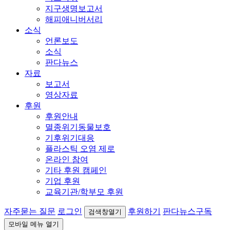
지구생명보고서
해피애니버서리
소식
언론보도
소식
판다뉴스
자료
보고서
영상자료
후원
후원안내
멸종위기동물보호
기후위기대응
플라스틱 오염 제로
온라인 참여
기타 후원 캠페인
기업 후원
교육기관/학부모 후원
자주묻는 질문
로그인
후원하기
판다뉴스구독
검색창열기
모바일 메뉴 열기