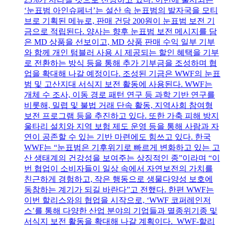
‘눈표범 아인슈페너’는 설산 속 눈표범의 발자국을 모티
브로 기획된 메뉴로, 판매 건당 200원이 눈표범 보전 기
금으로 적립된다. 양사는 향후 눈표범 보전 메시지를 담
은 MD 상품을 선보이고, MD 상품 판매 수익 일부 기부
와 함께 개인 텀블러 사용 시 제공되는 할인 혜택을 기부
로 전환하는 방식 등을 통해 추가 기부금을 조성하며 협
업을 확대해 나갈 예정이다. 조성된 기금은 WWF의 눈표
범 및 고산지대 서식지 보전 활동에 사용된다. WWF는
개체 수 조사, 이동 경로 패턴 연구 등 과학 기반 연구를
비롯해, 밀렵 및 불법 거래 단속 활동, 지역사회 참여형
보전 프로그램 등을 추진하고 있다. 또한 가축 피해 방지
울타리 설치와 지역 보험 제도 운영 등을 통해 사람과 자
연이 공존할 수 있는 기반 마련에도 힘쓰고 있다. 한국
WWF는 “눈표범은 기후위기로 빠르게 변화하고 있는 고
산 생태계의 건강성을 보여주는 상징적인 종”이라며 “이
번 협업이 소비자들이 일상 속에서 자연보전의 가치를
친근하게 경험하고, 작은 행동으로 생물다양성 보호에
동참하는 계기가 되길 바란다”고 전했다. 한편 WWF는
이번 할리스와의 협업을 시작으로, ‘WWF 코퍼레인저
스’를 통해 다양한 산업 분야의 기업들과 멸종위기종 및
서식지 보전 활동을 확대해 나갈 계획이다. WWF-할리