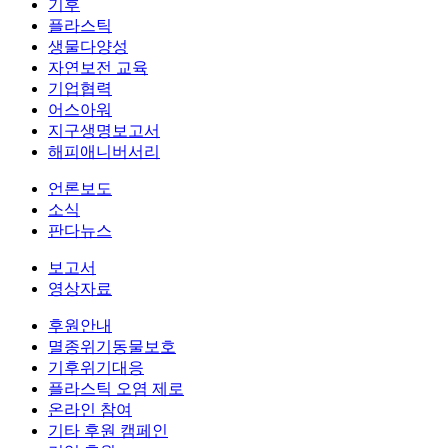
기후
플라스틱
생물다양성
자연보전 교육
기업협력
어스아워
지구생명보고서
해피애니버서리
언론보도
소식
판다뉴스
보고서
영상자료
후원안내
멸종위기동물보호
기후위기대응
플라스틱 오염 제로
온라인 참여
기타 후원 캠페인