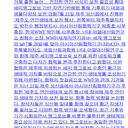
거북 출현 늘어… 건강한 연안 서식지 보전 필요성 확대
세미맹그로브 기반 자연기반해법 통해 기후위기 대응과
생물다양성 보전 강화7월 21일 제주 성산읍에서 진행된
‘제주도 연안생태계 보전 행사'. 왼쪽부터 제주특별자치
도 박천수 행정부지사, 아시아산림협력기구 박종호 사무
총장, 한국WWF 박민혜 사무총장, 난대·아열대산림연구
소 최형순 소장. WWF(세계자연기금)는 세계 맹그로브
의 날(7월 26일)을 맞아 아시아산림협력기구(AFoCO), 제
주특별자치도, 국립산림과학원 난대·아열대산림연구소
와 함께 제주 세미맹그로브숲 보전을 위한 네트워크를
구축하고 다자간 협력을 본격 추진한다고 밝혔다. 이번
협력은 제주에 자생하는 세미 맹그로브 수종인 황근의
생태적 가치를 바탕으로 건강한 연안 생태계를 조성하기
위해 마련됐다. 협력의 첫걸음으로 WWF와 관계 기관들
은 지난 21일 제주 성산읍에서 아시아산림협력기구가 주
최한 '제주도 연안생태계 보전 행사'에 참여해 제주 연안
의 생태적 가치와 보전 필요성, 향후 협력 방향을 논의했
다. 참석자들은 식산봉 일대를 함께 걸으며 황근 자생지
를 둘러보고 다양한 협력 방안을 모색했다. 최근 기후위
기가 심화되면서 맹그로브를 비롯한 블루카본 생태계의
중요성이 더욱 커지고 있다. 맹그로브는 동일한 면적의
열대우림보다 3~5배 많은 탄소를 저장할 수 있는 대표적