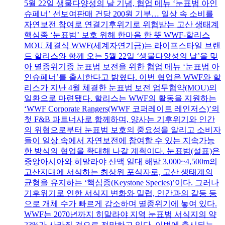
5월 22일 생물다양성의 날 기념, 협업 메뉴 ‘눈표범 아인
슈페너’ 선보여판매 건당 200원 기부… 일상 속 소비를
자연보전 참여로 연결기후위기로 위협받는 고산 생태계
핵심종 ‘눈표범’ 보호 위해 한마음 한 뜻 WWF-할리스
MOU 체결식 WWF(세계자연기금)는 라이프스타일 브랜
드 할리스와 함께 오는 5월 22일 ‘생물다양성의 날’을 맞
아 멸종위기종 눈표범 보전을 위한 협업 메뉴 ‘눈표범 아
인슈페너’를 출시한다고 밝혔다. 이번 협업은 WWF와 할
리스가 지난 4월 체결한 눈표범 보전 업무협약(MOU)의
일환으로 마련됐다. 할리스는 WWF의 활동을 지원하는
‘WWF Corporate Rangers(WWF 코퍼레이트 레인저스)’의
첫 F&B 파트너사로 함께하며, 양사는 기후위기와 인간
의 위협으로부터 눈표범 보호의 중요성을 알리고 소비자
들이 일상 속에서 자연보전에 참여할 수 있는 지속가능
한 방식의 협업을 확대해 나갈 계획이다. 눈표범(설표)은
중앙아시아와 히말라야 산맥 일대 해발 3,000~4,500m의
고산지대에 서식하는 최상위 포식자로, 고산 생태계의
균형을 유지하는 ‘핵심종(Keystone Species)’이다. 그러나
기후위기로 인한 서식지 변화와 밀렵, 인간과의 갈등 등
으로 개체 수가 빠르게 감소하며 멸종위기에 놓여 있다.
WWF는 2070년까지 히말라야 지역 눈표범 서식지의 약
23%가 사라질 것으로 전망하고 있다. 이번에 출시되는