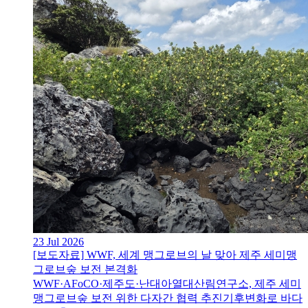
23 Jul 2026
[보도자료] WWF, 세계 맹그로브의 날 맞아 제주 세미맹
그로브숲 보전 본격화
WWF·AFoCO·제주도·난대아열대산림연구소, 제주 세미
맹그로브숲 보전 위한 다자간 협력 추진기후변화로 바다