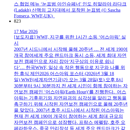
스 협업 메뉴 ‘눈표범 아인슈페너' 인도 히말라야 라다크
(Ladakh) 산맥의 고지대에서 포착된 눈표범 (© Sascha
Fonseca, WWF-UK)
823
17 Mar 2026
[보도자료] WWF, 지구를 위한 1시간 소등 ‘어스아워’ 실
시
2007년 시드니에서 시작해 올해 20주년 … 전 세계 190여
개국 참여세계 주요 랜드마크 동시 소등, 세계 최대 자연
보전 캠페인으로 자리 잡아‘지구상의 이유로 쉽니
다’… 한국WWF, 일상 속 작은 행동으로 지구와 나를 위
한 휴식 제안2026 어스아워 포스터 (2026년 3월 18
일) WWF(세계자연기금)가 오는 3월 28일(토) 오후 8시
30분부터 9시 30분까지 전 세계 시민이 함께 참여하는 자
연보전 캠페인 ‘어스아워(Earth Hour)’를 진행한다. 어스
아워는 기후위기와 자연파괴의 심각성을 알리고 행동을
촉구하기 위해 시작된 자연보전 캠페인으로 올해 20주년
을 맞았다. 2007년 호주 시드니에서 시작된 어스아워는
현재 전 세계 190여 개국이 참여하는 세계 최대 규모의
자연보전 캠페인으로 성장했다. 프랑스 에펠탑, 호주 오
페라하우스, 중국 만리장성 등 세계 주요 랜드마크가 같