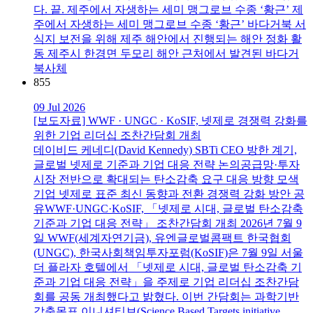
다. 끝. 제주에서 자생하는 세미 맹그로브 수종 ‘황근’ 제
주에서 자생하는 세미 맹그로브 수종 ‘황근’ 바다거북 서
식지 보전을 위해 제주 해안에서 진행되는 해안 정화 활
동 제주시 한경면 두모리 해안 근처에서 발견된 바다거
북사체
855
09 Jul 2026
[보도자료] WWF · UNGC · KoSIF, 넷제로 경쟁력 강화를
위한 기업 리더십 조찬간담회 개최
데이비드 케네디(David Kennedy) SBTi CEO 방한 계기,
글로벌 넷제로 기준과 기업 대응 전략 논의공급망·투자
시장 전반으로 확대되는 탄소감축 요구 대응 방향 모색
기업 넷제로 표준 최신 동향과 전환 경쟁력 강화 방안 공
유WWF·UNGC·KoSIF, 「넷제로 시대, 글로벌 탄소감축
기준과 기업 대응 전략」 조찬간담회 개최 2026년 7월 9
일 WWF(세계자연기금), 유엔글로벌콤팩트 한국협회
(UNGC), 한국사회책임투자포럼(KoSIF)은 7월 9일 서울
더 플라자 호텔에서 「넷제로 시대, 글로벌 탄소감축 기
준과 기업 대응 전략」을 주제로 기업 리더십 조찬간담
회를 공동 개최했다고 밝혔다. 이번 간담회는 과학기반
감축목표 이니셔티브(Science Based Targets initiative,