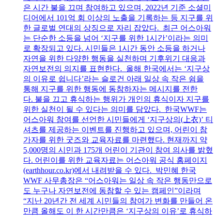
은 시간 불을 끄며 참여하고 있으며, 2022년 기준 소셜미
디어에서 101억 회 이상의 노출을 기록하는 등 지구를 위
한 글로벌 연대의 상징으로 자리 잡았다. 최근 어스아워
는 단순한 소등을 넘어 ‘지구를 위한 1시간’이라는 의미
로 확장되고 있다. 시민들은 1시간 동안 소등을 하거나
자연을 위한 다양한 행동을 실천하며 기후위기 대응과
자연보전의 의지를 표현한다. 올해 한국에서는 ‘지구상
의 이유로 쉽니다’라는 슬로건 아래 일상 속 작은 쉼을
통해 지구를 위한 행동에 동참하자는 메시지를 전한
다. 불을 끄고 휴식하는 행위가 개인의 휴식이자 지구를
위한 실천이 될 수 있다는 의미를 담았다. 한국WWF는
어스아워 참여를 선언한 시민들에게 ‘지구상의(上衣)’ 티
셔츠를 제공하는 이벤트를 진행하고 있으며, 어린이 참
가자를 위한 굿즈와 교육자료를 마련했다. 현재까지 약
5,000명의 시민과 175개 어린이 기관이 참여 의사를 밝혔
다. 어린이를 위한 교육자료는 어스아워 공식 홈페이지
(earthhour.co.kr)에서 내려받을 수 있다. 박민혜 한국
WWF 사무총장은 “어스아워는 일상 속 작은 행동만으로
도 누구나 자연보전에 동참할 수 있는 캠페인”이라며
“지난 20년간 전 세계 시민들의 참여가 변화를 만들어 온
만큼 올해도 이 한 시간만큼은 ‘지구상의 이유’로 휴식하