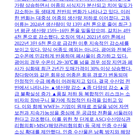
가량 상승하면서 어종의 서식지가 분산되고 치어 밀도가
감소하는 등 생태계 전반의 변화가 나타나고 있다. 이러
한 변화는 대중성 어종의 생산량 저하로 이어졌다. 고등
어류는 2024년 생산량이 약 13만 4천 톤으로 줄어 최근 3
년 평균 생산량 15만~16만 톤을 밑돌았으며, 갈치는 4만
4천 톤으로 감소했다. 오징어 역시 2021년 6만 톤에서
2022년 3만 6천 톤으로 급감한 이후 지속적인 감소세를
보이고 있다. 양식 어종도 예외는 아니다. 광어와 전복은
고수온에 민감하게 반응하며 폐사율이 증가하고 있다.
광어의 경우 수온이 29~30℃를 넘을 경우 성장 지연과 폐
사가 심화돼 최근 2년간 도매가격이 30% 이상 상승했다.
참다랑어와 같은 회유성 어종은 회유 경로가 변동되며
안정적인 수급 예측이 어려워지고 있다. 결국 수산업 전
반에서 나타나는 ▲생산량 감소 ▲종 다양성 감소 ▲공
급 불확실성 증가 ▲품질 저하 등 복합적인 리스크는 소
비자의 장바구니 물가에 직접적인 타격을 입히고 있
다. 이와 함께 WWF는 기업이 원재료 조달을 넘어 자연
보전과 지속가능성을 중심에 둔 공급망 전환을 서둘러야
한다고 강조했다. 이를 위한 첫 단계로 ASC(수산양식관
리협의회)·MSC(해양관리협의회) 등 국제 인증 수산물
소싱 확대를 제안했다. 인증 수산물은 남획 방지와 해양