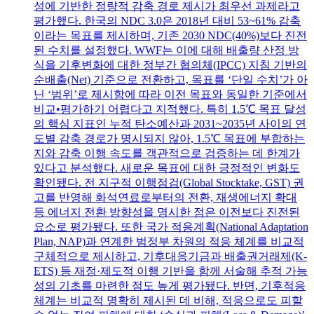
성에 기반한 정량적 감축 경로 제시가 최우선 과제라고
평가했다. 한국의 NDC 3.0은 2018년 대비 53~61% 감축
이라는 목표를 제시하며, 기존 2030 NDC(40%)보다 진전
된 수치를 설정했다. WWF는 이에 대해 배출량 산정 방
식을 기후변화에 대한 정부간 협의체(IPCC) 지침 기반의
순배출(Net) 기준으로 전환하고, 목표를 ‘단일 수치’가 아
닌 ‘범위’로 제시함에 따라 이전 목표와 동일한 기준에서
비교•평가하기 어렵다고 지적했다. 특히 1.5℃ 목표 달성
의 핵심 지표인 누적 탄소예산과 2031~2035년 사이의 연
도별 감축 경로가 명시되지 않아, 1.5℃ 목표에 부합하는
지와 감축 이행 속도를 객관적으로 검증하는 데 한계가
있다고 분석했다. 새로운 목표에 대한 긍정적인 변화도
확인됐다. 전 지구적 이행점검(Global Stocktake, GST) 권
고를 반영해 화석연료로부터의 전환, 재생에너지 확대
등 에너지 전환 방향성을 명시한 점은 이전보다 진전된
요소로 평가됐다. 또한 국가 적응계획(National Adaptation
Plan, NAP)과 연계한 범정부 차원의 적응 체계를 비교적
구체적으로 제시하고, 기후대응기금과 배출권거래제(K-
ETS) 등 재정·제도적 이행 기반을 함께 서술해 추적 가능
성의 기초를 마련한 점도 높게 평가됐다. 반면, 기후적응
체계는 비교적 명확히 제시된 데 비해, 적응으로도 피할