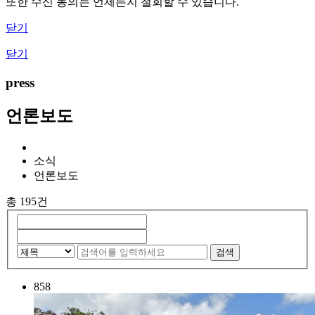
또한 수신 동의는 언제든지 철회할 수 있습니다.
닫기
닫기
press
언론보도
소식
언론보도
총 195건
검색
858