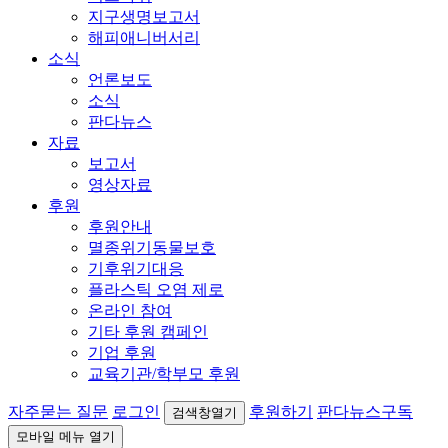
지구생명보고서
해피애니버서리
소식
언론보도
소식
판다뉴스
자료
보고서
영상자료
후원
후원안내
멸종위기동물보호
기후위기대응
플라스틱 오염 제로
온라인 참여
기타 후원 캠페인
기업 후원
교육기관/학부모 후원
자주묻는 질문
로그인
후원하기
판다뉴스구독
검색창열기
모바일 메뉴 열기