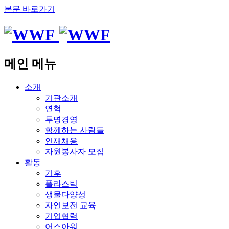
본문 바로가기
메인 메뉴
소개
기관소개
연혁
투명경영
함께하는 사람들
인재채용
자원봉사자 모집
활동
기후
플라스틱
생물다양성
자연보전 교육
기업협력
어스아워