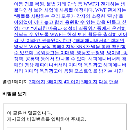
이동 경로 복원, 불법 거래 단속 등 WWF가 전개하는 생
물다양성 보전 사업에 사용될 예정이다. WWF 관계자는
“동물을 사랑하는 우리 모두가 각자의 소중한 ‘팬심’을
아낌없이 꺼내 놓고 함께 응원할 수 있는 장을 만들고 싶
었다”며 “이러한 마음과 정성이 멸종위기종에게 온전히
전달될 수 있도록 WWF는 현장 보전 활동을 충실히 이어
갈 것”이라고 덧붙였다. 한편, ‘해피애니버서리’ 캠페인
영상은 WWF 공식 홈페이지와 SNS 채널을 통해 확인할
수 있으며, 옥외광고는 이대역, 영등포구청역, 방이역, 송
정역, 공릉역 등에서 만나볼 수 있다. 해피애니버서리 캠
페인 영상 해피애니버서리 이대역 옥외광고 해피애니버
서리 이대역 옥외광고에 응원 포스트잇을 남기는 시민
열린
1
페이지
2
페이지
3
페이지
4
페이지
5
페이지
다음
맨끝
비밀글 보기
이 글은 비밀글입니다.
게시글의 비밀번호를 입력하여 주세요.