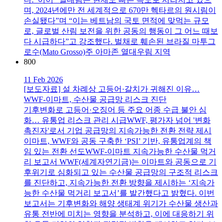
며, 2024년에만 전 세계적으로 670만 헥타르의 원시림이
손실됐다”며 “이는 베트남의 국토 면적에 맞먹는 규모
로, 글로벌 산림 보전을 위한 공동의 행동이 그 어느 때보
다 시급하다”고 강조했다. 벌채로 훼손된 브라질 마투그
로수(Mato Grosso)주 아마존 열대우림 지역
800
11 Feb 2026
[보도자료] 설 차례상 고등어·갈치가 귀해진 이유…
WWF-이마트, 수산물 공급망 리스크 진단
기후변화로 고등어·오징어 등 주요 어종 수급 불안 심
화… 유통업 리스크 관리 시급WWF, 평가자 넘어 '변화
촉진자'로서 기업 공급망의 지속가능한 전환 전략 제시
이마트, WWF와 공동 구축한 ‘PSI’ 기반, 유통업계의 책
임 있는 전환 선도WWF-이마트 지속가능한 수산물 먹거
리 보고서 WWF(세계자연기금)는 이마트와 공동으로 기
후위기로 심화되고 있는 수산물 공급망의 구조적 리스크
를 진단하고, 지속가능한 전환 방향을 제시하는 ‘지속가
능한 수산물 먹거리 보고서’를 발간했다고 밝혔다. 이번
보고서는 기후변화와 해양 생태계 위기가 수산물 생산과
유통 전반에 미치는 영향을 분석하고, 이에 대응하기 위