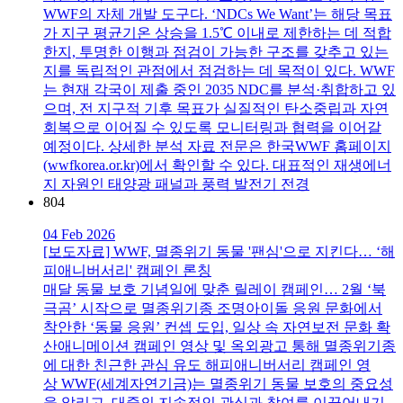
WWF의 자체 개발 도구다. ‘NDCs We Want’는 해당 목표
가 지구 평균기온 상승을 1.5℃ 이내로 제한하는 데 적합
한지, 투명한 이행과 점검이 가능한 구조를 갖추고 있는
지를 독립적인 관점에서 점검하는 데 목적이 있다. WWF
는 현재 각국이 제출 중인 2035 NDC를 분석·취합하고 있
으며, 전 지구적 기후 목표가 실질적인 탄소중립과 자연
회복으로 이어질 수 있도록 모니터링과 협력을 이어갈
예정이다. 상세한 분석 자료 전문은 한국WWF 홈페이지
(wwfkorea.or.kr)에서 확인할 수 있다. 대표적인 재생에너
지 자원인 태양광 패널과 풍력 발전기 전경
804
04 Feb 2026
[보도자료] WWF, 멸종위기 동물 '팬심'으로 지킨다… ‘해
피애니버서리' 캠페인 론칭
매달 동물 보호 기념일에 맞춘 릴레이 캠페인… 2월 ‘북
극곰’ 시작으로 멸종위기종 조명아이돌 응원 문화에서
착안한 ‘동물 응원’ 컨셉 도입, 일상 속 자연보전 문화 확
산애니메이션 캠페인 영상 및 옥외광고 통해 멸종위기종
에 대한 친근한 관심 유도 해피애니버서리 캠페인 영
상 WWF(세계자연기금)는 멸종위기 동물 보호의 중요성
을 알리고, 대중의 지속적인 관심과 참여를 이끌어내기