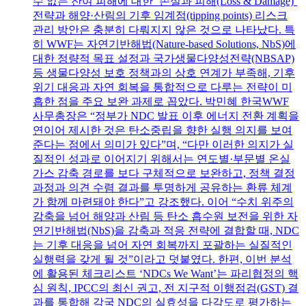
수 없는 잔여 피해에 대한 ‘손실과 피해(Loss & Damage)’
전략과 해양·산림의 기후 임계점(tipping points) 리스크
관리 방안은 충분히 다뤄지지 않은 것으로 나타났다. 특
히 WWF는 자연기반해법(Nature-based Solutions, NbS)에
대한 정량적 목표 설정과 국가생물다양성전략(NBSAP)
등 생물다양성 보호 정책과의 상호 연계가 부족해, 기후
위기 대응과 자연 회복을 통합적으로 다루는 전략이 미
흡한 점을 주요 보완 과제로 꼽았다. 박민혜 한국WWF
사무총장은 “정부가 NDC 발표 이후 에너지 전환 계획을
연이어 제시한 것은 탄소중립을 향한 실행 의지를 보여
준다는 점에서 의미가 있다”며, “다만 이러한 의지가 실
질적인 성과로 이어지기 위해서는 연도별·부문별 온실
가스 감축 경로를 보다 구체적으로 보완하고, 정책 결정
과정과 의견 수렴 결과를 투명하게 공유하는 환류 체계
가 함께 마련돼야 한다”고 강조했다. 이어 “수치 위주의
감축을 넘어 해양과 산림 등 탄소 흡수원 보전을 위한 자
연기반해법(NbS)을 감축과 적응 전략에 결합할 때, NDC
는 기후 대응을 넘어 자연 회복까지 포괄하는 실질적인
실행력을 갖게 될 것”이라고 덧붙였다. 한편, 이번 분석
에 활용된 체크리스트 ‘NDCs We Want’는 파리협정의 핵
심 원칙, IPCC의 최신 권고, 전 지구적 이행점검(GST) 결
과를 통합해 각국 NDC의 실효성을 다각도로 평가하는