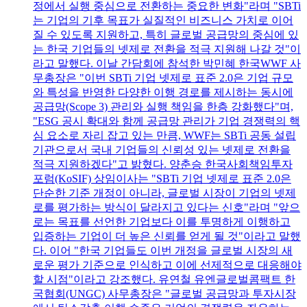
정에서 실행 중심으로 전환하는 중요한 변화"라며 "SBTi
는 기업의 기후 목표가 실질적인 비즈니스 가치로 이어
질 수 있도록 지원하고, 특히 글로벌 공급망의 중심에 있
는 한국 기업들의 넷제로 전환을 적극 지원해 나갈 것"이
라고 말했다. 이날 간담회에 참석한 박민혜 한국WWF 사
무총장은 "이번 SBTi 기업 넷제로 표준 2.0은 기업 규모
와 특성을 반영한 다양한 이행 경로를 제시하는 동시에
공급망(Scope 3) 관리와 실행 책임을 한층 강화했다"며,
"ESG 공시 확대와 함께 공급망 관리가 기업 경쟁력의 핵
심 요소로 자리 잡고 있는 만큼, WWF는 SBTi 공동 설립
기관으로서 국내 기업들의 신뢰성 있는 넷제로 전환을
적극 지원하겠다"고 밝혔다. 양춘승 한국사회책임투자
포럼(KoSIF) 상임이사는 "SBTi 기업 넷제로 표준 2.0은
단순한 기준 개정이 아니라, 글로벌 시장이 기업의 넷제
로를 평가하는 방식이 달라지고 있다는 신호"라며 "앞으
로는 목표를 선언한 기업보다 이를 투명하게 이행하고
입증하는 기업이 더 높은 신뢰를 얻게 될 것"이라고 말했
다. 이어 "한국 기업들도 이번 개정을 글로벌 시장의 새
로운 평가 기준으로 인식하고 이에 선제적으로 대응해야
할 시점"이라고 강조했다. 유연철 유엔글로벌콤팩트 한
국협회(UNGC) 사무총장은 "글로벌 공급망과 투자시장