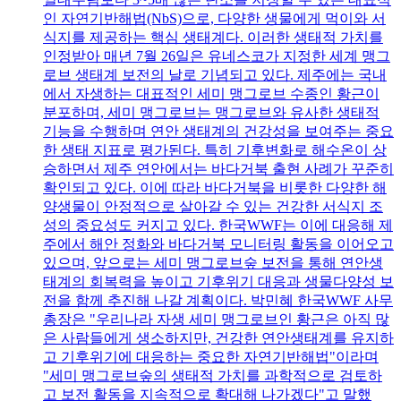
인 자연기반해법(NbS)으로, 다양한 생물에게 먹이와 서
식지를 제공하는 핵심 생태계다. 이러한 생태적 가치를
인정받아 매년 7월 26일은 유네스코가 지정한 세계 맹그
로브 생태계 보전의 날로 기념되고 있다. 제주에는 국내
에서 자생하는 대표적인 세미 맹그로브 수종인 황근이
분포하며, 세미 맹그로브는 맹그로브와 유사한 생태적
기능을 수행하며 연안 생태계의 건강성을 보여주는 중요
한 생태 지표로 평가된다. 특히 기후변화로 해수온이 상
승하면서 제주 연안에서는 바다거북 출현 사례가 꾸준히
확인되고 있다. 이에 따라 바다거북을 비롯한 다양한 해
양생물이 안정적으로 살아갈 수 있는 건강한 서식지 조
성의 중요성도 커지고 있다. 한국WWF는 이에 대응해 제
주에서 해안 정화와 바다거북 모니터링 활동을 이어오고
있으며, 앞으로는 세미 맹그로브숲 보전을 통해 연안생
태계의 회복력을 높이고 기후위기 대응과 생물다양성 보
전을 함께 추진해 나갈 계획이다. 박민혜 한국WWF 사무
총장은 "우리나라 자생 세미 맹그로브인 황근은 아직 많
은 사람들에게 생소하지만, 건강한 연안생태계를 유지하
고 기후위기에 대응하는 중요한 자연기반해법"이라며
"세미 맹그로브숲의 생태적 가치를 과학적으로 검토하
고 보전 활동을 지속적으로 확대해 나가겠다"고 말했