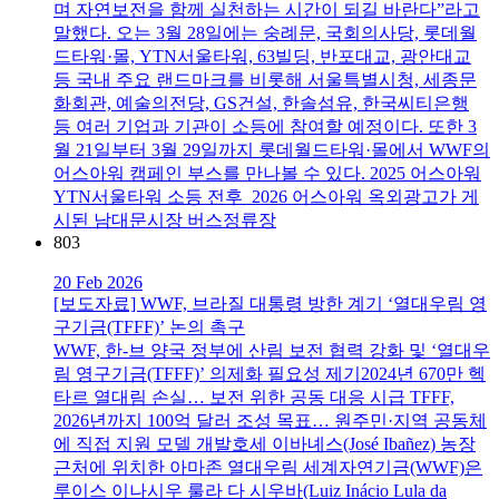
며 자연보전을 함께 실천하는 시간이 되길 바란다”라고
말했다. 오는 3월 28일에는 숭례문, 국회의사당, 롯데월
드타워·몰, YTN서울타워, 63빌딩, 반포대교, 광안대교
등 국내 주요 랜드마크를 비롯해 서울특별시청, 세종문
화회관, 예술의전당, GS건설, 한솔섬유, 한국씨티은행
등 여러 기업과 기관이 소등에 참여할 예정이다. 또한 3
월 21일부터 3월 29일까지 롯데월드타워·몰에서 WWF의
어스아워 캠페인 부스를 만나볼 수 있다. 2025 어스아워
YTN서울타워 소등 전후 2026 어스아워 옥외광고가 게
시된 남대문시장 버스정류장
803
20 Feb 2026
[보도자료] WWF, 브라질 대통령 방한 계기 ‘열대우림 영
구기금(TFFF)’ 논의 촉구
WWF, 한-브 양국 정부에 산림 보전 협력 강화 및 ‘열대우
림 영구기금(TFFF)’ 의제화 필요성 제기2024년 670만 헥
타르 열대림 손실… 보전 위한 공동 대응 시급 TFFF,
2026년까지 100억 달러 조성 목표… 원주민·지역 공동체
에 직접 지원 모델 개발호세 이바녜스(José Ibañez) 농장
근처에 위치한 아마존 열대우림 세계자연기금(WWF)은
루이스 이나시우 룰라 다 시우바(Luiz Inácio Lula da