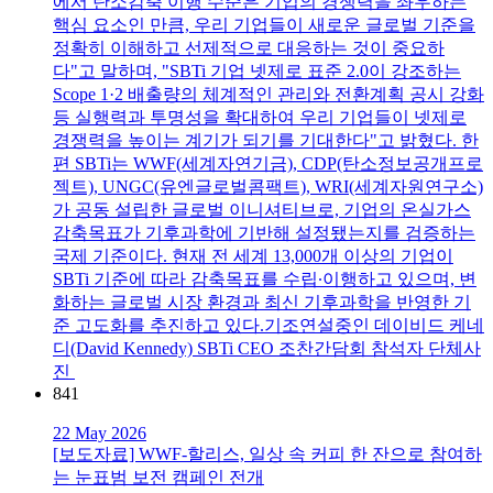
에서 탄소감축 이행 수준은 기업의 경쟁력을 좌우하는
핵심 요소인 만큼, 우리 기업들이 새로운 글로벌 기준을
정확히 이해하고 선제적으로 대응하는 것이 중요하
다"고 말하며, "SBTi 기업 넷제로 표준 2.0이 강조하는
Scope 1·2 배출량의 체계적인 관리와 전환계획 공시 강화
등 실행력과 투명성을 확대하여 우리 기업들이 넷제로
경쟁력을 높이는 계기가 되기를 기대한다"고 밝혔다. 한
편 SBTi는 WWF(세계자연기금), CDP(탄소정보공개프로
젝트), UNGC(유엔글로벌콤팩트), WRI(세계자원연구소)
가 공동 설립한 글로벌 이니셔티브로, 기업의 온실가스
감축목표가 기후과학에 기반해 설정됐는지를 검증하는
국제 기준이다. 현재 전 세계 13,000개 이상의 기업이
SBTi 기준에 따라 감축목표를 수립∙이행하고 있으며, 변
화하는 글로벌 시장 환경과 최신 기후과학을 반영한 기
준 고도화를 추진하고 있다.기조연설중인 데이비드 케네
디(David Kennedy) SBTi CEO 조찬간담회 참석자 단체사
진
841
22 May 2026
[보도자료] WWF-할리스, 일상 속 커피 한 잔으로 참여하
는 눈표범 보전 캠페인 전개