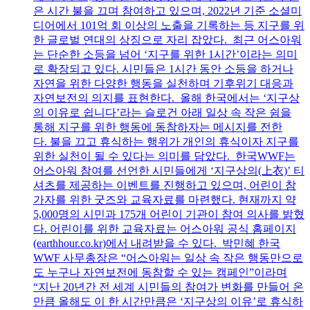
은 시간 불을 끄며 참여하고 있으며, 2022년 기준 소셜미
디어에서 101억 회 이상의 노출을 기록하는 등 지구를 위
한 글로벌 연대의 상징으로 자리 잡았다. 최근 어스아워
는 단순한 소등을 넘어 ‘지구를 위한 1시간’이라는 의미
로 확장되고 있다. 시민들은 1시간 동안 소등을 하거나
자연을 위한 다양한 행동을 실천하며 기후위기 대응과
자연보전의 의지를 표현한다. 올해 한국에서는 ‘지구상
의 이유로 쉽니다’라는 슬로건 아래 일상 속 작은 쉼을
통해 지구를 위한 행동에 동참하자는 메시지를 전한
다. 불을 끄고 휴식하는 행위가 개인의 휴식이자 지구를
위한 실천이 될 수 있다는 의미를 담았다. 한국WWF는
어스아워 참여를 선언한 시민들에게 ‘지구상의(上衣)’ 티
셔츠를 제공하는 이벤트를 진행하고 있으며, 어린이 참
가자를 위한 굿즈와 교육자료를 마련했다. 현재까지 약
5,000명의 시민과 175개 어린이 기관이 참여 의사를 밝혔
다. 어린이를 위한 교육자료는 어스아워 공식 홈페이지
(earthhour.co.kr)에서 내려받을 수 있다. 박민혜 한국
WWF 사무총장은 “어스아워는 일상 속 작은 행동만으로
도 누구나 자연보전에 동참할 수 있는 캠페인”이라며
“지난 20년간 전 세계 시민들의 참여가 변화를 만들어 온
만큼 올해도 이 한 시간만큼은 ‘지구상의 이유’로 휴식하