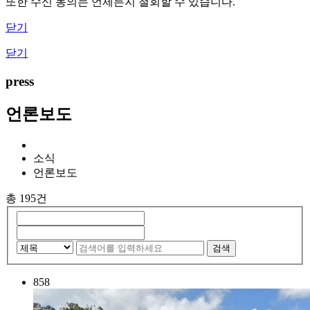
또한 수신 동의는 언제든지 철회할 수 있습니다.
닫기
닫기
press
언론보도
소식
언론보도
총 195건
검색
858