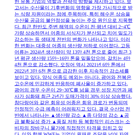
한 유통 기업의 역할과 전략적 방향을 제시하고 있다. 보
고서는 수산물이 기후변화의 영향을 가장 가시적으로 받
는 식량 자원이라는 점에 주목하며, 특히 해수온 상승을
수산물 공급의 불안정성을 높이는 주요 원인으로 지목했
다. 최근 한반도 주변 해역의 수온이 전·평년 대비 2~4℃
가량 상승하면서 어종의 서식지가 분산되고 치어 밀도가
감소하는 등 생태계 전반의 변화가 나타나고 있다. 이러
한 변화는 대중성 어종의 생산량 저하로 이어졌다. 고등
어류는 2024년 생산량이 약 13만 4천 톤으로 줄어 최근 3
년 평균 생산량 15만~16만 톤을 밑돌았으며, 갈치는 4만
4천 톤으로 감소했다. 오징어 역시 2021년 6만 톤에서
2022년 3만 6천 톤으로 급감한 이후 지속적인 감소세를
보이고 있다. 양식 어종도 예외는 아니다. 광어와 전복은
고수온에 민감하게 반응하며 폐사율이 증가하고 있다.
광어의 경우 수온이 29~30℃를 넘을 경우 성장 지연과 폐
사가 심화돼 최근 2년간 도매가격이 30% 이상 상승했다.
참다랑어와 같은 회유성 어종은 회유 경로가 변동되며
안정적인 수급 예측이 어려워지고 있다. 결국 수산업 전
반에서 나타나는 ▲생산량 감소 ▲종 다양성 감소 ▲공
급 불확실성 증가 ▲품질 저하 등 복합적인 리스크는 소
비자의 장바구니 물가에 직접적인 타격을 입히고 있
다. 이와 함께 WWF는 기업이 원재료 조달을 넘어 자연