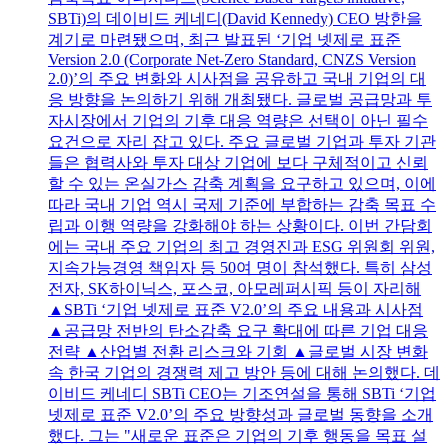
SBTi)의 데이비드 케네디(David Kennedy) CEO 방한을
계기로 마련됐으며, 최근 발표된 ‘기업 넷제로 표준
Version 2.0 (Corporate Net-Zero Standard, CNZS Version
2.0)’의 주요 변화와 시사점을 공유하고 국내 기업의 대
응 방향을 논의하기 위해 개최됐다. 글로벌 공급망과 투
자시장에서 기업의 기후 대응 역량은 선택이 아닌 필수
요건으로 자리 잡고 있다. 주요 글로벌 기업과 투자 기관
들은 협력사와 투자 대상 기업에 보다 구체적이고 신뢰
할 수 있는 온실가스 감축 계획을 요구하고 있으며, 이에
따라 국내 기업 역시 국제 기준에 부합하는 감축 목표 수
립과 이행 역량을 강화해야 하는 상황이다. 이번 간담회
에는 국내 주요 기업의 최고 경영진과 ESG 위원회 위원,
지속가능경영 책임자 등 50여 명이 참석했다. 특히 삼성
전자, SK하이닉스, 포스코, 아모레퍼시픽 등이 자리해
▲SBTi ‘기업 넷제로 표준 V2.0’의 주요 내용과 시사점
▲공급망 전반의 탄소감축 요구 확대에 따른 기업 대응
전략 ▲산업별 전환 리스크와 기회 ▲글로벌 시장 변화
속 한국 기업의 경쟁력 제고 방안 등에 대해 논의했다. 데
이비드 케네디 SBTi CEO는 기조연설을 통해 SBTi ‘기업
넷제로 표준 V2.0’의 주요 방향성과 글로벌 동향을 소개
했다. 그는 "새로운 표준은 기업의 기후 행동을 목표 설