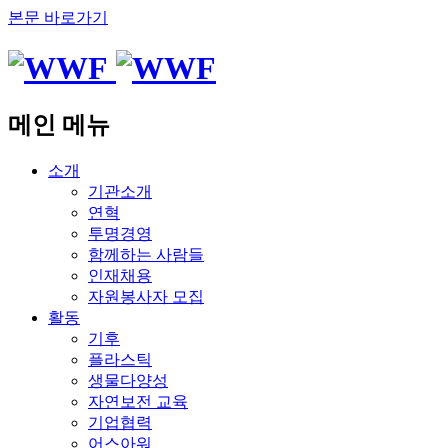
본문 바로가기
메인 메뉴
소개
기관소개
연혁
투명경영
함께하는 사람들
인재채용
자원봉사자 모집
활동
기후
플라스틱
생물다양성
자연보전 교육
기업협력
어스아워