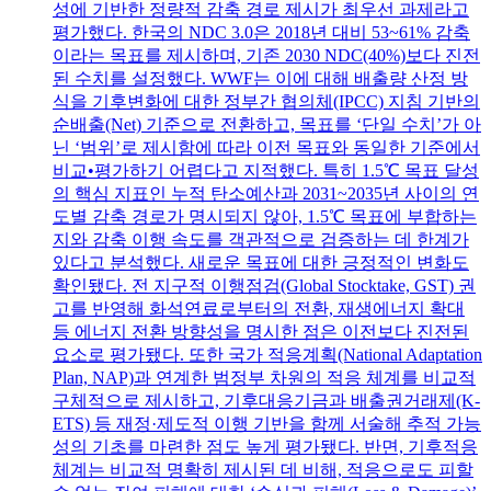
성에 기반한 정량적 감축 경로 제시가 최우선 과제라고
평가했다. 한국의 NDC 3.0은 2018년 대비 53~61% 감축
이라는 목표를 제시하며, 기존 2030 NDC(40%)보다 진전
된 수치를 설정했다. WWF는 이에 대해 배출량 산정 방
식을 기후변화에 대한 정부간 협의체(IPCC) 지침 기반의
순배출(Net) 기준으로 전환하고, 목표를 ‘단일 수치’가 아
닌 ‘범위’로 제시함에 따라 이전 목표와 동일한 기준에서
비교•평가하기 어렵다고 지적했다. 특히 1.5℃ 목표 달성
의 핵심 지표인 누적 탄소예산과 2031~2035년 사이의 연
도별 감축 경로가 명시되지 않아, 1.5℃ 목표에 부합하는
지와 감축 이행 속도를 객관적으로 검증하는 데 한계가
있다고 분석했다. 새로운 목표에 대한 긍정적인 변화도
확인됐다. 전 지구적 이행점검(Global Stocktake, GST) 권
고를 반영해 화석연료로부터의 전환, 재생에너지 확대
등 에너지 전환 방향성을 명시한 점은 이전보다 진전된
요소로 평가됐다. 또한 국가 적응계획(National Adaptation
Plan, NAP)과 연계한 범정부 차원의 적응 체계를 비교적
구체적으로 제시하고, 기후대응기금과 배출권거래제(K-
ETS) 등 재정·제도적 이행 기반을 함께 서술해 추적 가능
성의 기초를 마련한 점도 높게 평가됐다. 반면, 기후적응
체계는 비교적 명확히 제시된 데 비해, 적응으로도 피할