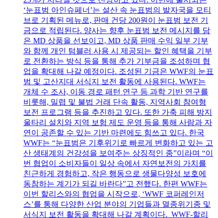
‘눈표범 아인슈페너’는 설산 속 눈표범의 발자국을 모티
브로 기획된 메뉴로, 판매 건당 200원이 눈표범 보전 기
금으로 적립된다. 양사는 향후 눈표범 보전 메시지를 담
은 MD 상품을 선보이고, MD 상품 판매 수익 일부 기부
와 함께 개인 텀블러 사용 시 제공되는 할인 혜택을 기부
로 전환하는 방식 등을 통해 추가 기부금을 조성하며 협
업을 확대해 나갈 예정이다. 조성된 기금은 WWF의 눈표
범 및 고산지대 서식지 보전 활동에 사용된다. WWF는
개체 수 조사, 이동 경로 패턴 연구 등 과학 기반 연구를
비롯해, 밀렵 및 불법 거래 단속 활동, 지역사회 참여형
보전 프로그램 등을 추진하고 있다. 또한 가축 피해 방지
울타리 설치와 지역 보험 제도 운영 등을 통해 사람과 자
연이 공존할 수 있는 기반 마련에도 힘쓰고 있다. 한국
WWF는 “눈표범은 기후위기로 빠르게 변화하고 있는 고
산 생태계의 건강성을 보여주는 상징적인 종”이라며 “이
번 협업이 소비자들이 일상 속에서 자연보전의 가치를
친근하게 경험하고, 작은 행동으로 생물다양성 보호에
동참하는 계기가 되길 바란다”고 전했다. 한편 WWF는
이번 할리스와의 협업을 시작으로, ‘WWF 코퍼레인저
스’를 통해 다양한 산업 분야의 기업들과 멸종위기종 및
서식지 보전 활동을 확대해 나갈 계획이다. WWF-할리