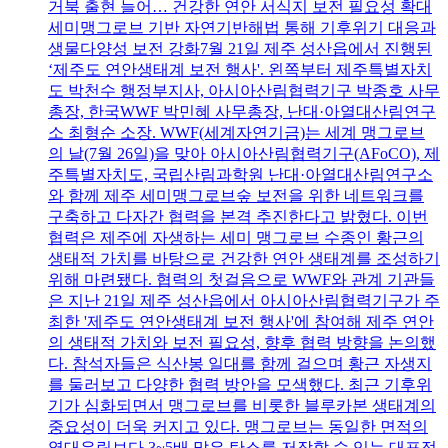
거북 출현 늘어… 건강한 연안 서식지 보전 필요성 확대
세미맹그로브 기반 자연기반해법 통해 기후위기 대응과
생물다양성 보전 강화7월 21일 제주 성산읍에서 진행된
‘제주도 연안생태계 보전 행사'. 왼쪽부터 제주특별자치
도 박천수 행정부지사, 아시아산림협력기구 박종호 사무
총장, 한국WWF 박민혜 사무총장, 난대·아열대산림연구
소 최형순 소장. WWF(세계자연기금)는 세계 맹그로브
의 날(7월 26일)을 맞아 아시아산림협력기구(AFoCO), 제
주특별자치도, 국립산림과학원 난대·아열대산림연구소
와 함께 제주 세미맹그로브숲 보전을 위한 네트워크를
구축하고 다자간 협력을 본격 추진한다고 밝혔다. 이번
협력은 제주에 자생하는 세미 맹그로브 수종인 황근의
생태적 가치를 바탕으로 건강한 연안 생태계를 조성하기
위해 마련됐다. 협력의 첫걸음으로 WWF와 관계 기관들
은 지난 21일 제주 성산읍에서 아시아산림협력기구가 주
최한 '제주도 연안생태계 보전 행사'에 참여해 제주 연안
의 생태적 가치와 보전 필요성, 향후 협력 방향을 논의했
다. 참석자들은 식산봉 일대를 함께 걸으며 황근 자생지
를 둘러보고 다양한 협력 방안을 모색했다. 최근 기후위
기가 심화되면서 맹그로브를 비롯한 블루카본 생태계의
중요성이 더욱 커지고 있다. 맹그로브는 동일한 면적의
열대우림보다 3~5배 많은 탄소를 저장할 수 있는 대표적