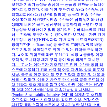
보전과 지속가능성을 중심에 둔 공급망 전환을 서둘러야
한다고 강조했다. 이를 위한 첫 단계로 ASC(수산양식관
리협의회)·MSC(해양관리협의회) 등 국제 인증 수산물
소싱 확대를 제안했다. 인증 수산물은 남획 방지와 해양
생태계 보전은 물론, 생산부터 유통까지의 투명한 추적
가능성을 보장하여 기업의 장기적인 수급 리스크를 관리
하는 전략적 도구가 될 수 있다. 또한 보고서는 자연 관련
재무정보 공개(TNFD), 과학 기반 목표 네트워크(SBTN),
청색전환(Blue Transition) 등 글로벌 프레임워크를 바탕
으로 기업이 실질적으로 취할 수 있는 전략을 구체화했
다. ▲어획 위험도에 따른 우선순위 설정 ▲공급망 이행
추적 및 모니터링 체계 구축 등이 핵심 과제로 제시됐
다. 보고서는 이마트가 기후위기로 인한 수산물 공급 리
스크에 대응하기 위해 산지 및 어종 다변화, 상품 리포지
셔닝, 글로벌 인증 확대 등 주요 전략과 중장기적 대응 과
제를 수립하고, 이를 기반으로 한 수산물 공급 로드맵 이
행 현황과 향후 계획을 담고 있다. 한편, 이마트는 WWF
와 함께 2022년부터 ‘상품 지속가능성 이니셔티브
(Product Sustainability Initiative, PSI)’를 설계하고 추진해
오고 있다. PSI는 친환경상품, 원재료·소싱, 건강·안전,
패키징·플라스틱의 부문에서 지속가능한 생산과 소비