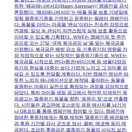
위한 ‘해피애니버서리(Happy Aniversary)’ 캠페인을 공식
론칭했다. ‘해피애니버서리’는 매월 동물 보호 기념일에
맞춰 멸종위기종을 기억하고 응원하는 릴레이 캠페인이
다. 동물을 아끼는 마음을 '팬심’이라는 친숙한 감정으로
연결해, 일상 속 관심이 자연스럽게 실제 보호 활동으로
이어질 수 있도록 기획됐다. WWF는 캠페인의 첫 주인
공으로 오는 27일 ‘국제 북극곰의 날’을 맞는 북극곰을
선정했다. 북극곰은 해빙 감소 등 기후위기의 영향을 가
장 직접적으로 받는 상징적인 멸종위기종으로, WWF는
북극곰을 시작으로 판다•펭귄•바다거북 등 생물다양성
위기의 현실을 대중이 보다 가깝게 느끼고 그 의미를 되
새길 수 있도록 전달할 계획이다. 이번 캠페인 영상은 따
뜻한 느낌의 애니메이션으로 제작돼, 좋아하는 동물을
응원하는 마음이 실천으로 확장되는 과정을 감성적으로
담았다. 특히 아이돌 생일 광고에서 착안한 이색적인 옥
외광고는 멸종위기 동물을 향한 ‘응원의 장’으로 연출했
다. 시민들은 광고판에 포스트잇 응원 메시지를 남기거
나 QR코드를 통해 캠페인에 참여할 수 있다. 캠페인에
참여한 후원자에게는 특별 제작된 멸종위기종 배경화면
과 후원 기간별 감사 굿즈로 엽서, 팔찌, 에코백 등이 제
공된다. 조성된 후원금은 멸종위기 동물의 서식지 보전,