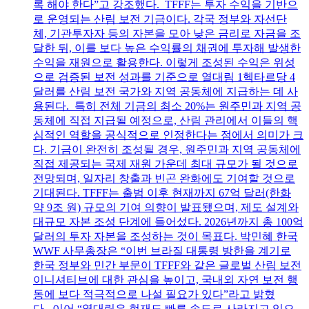
록 해야 한다”고 강조했다. TFFF는 투자 수익을 기반으
로 운영되는 산림 보전 기금이다. 각국 정부와 자선단
체, 기관투자자 등의 자본을 모아 낮은 금리로 자금을 조
달한 뒤, 이를 보다 높은 수익률의 채권에 투자해 발생한
수익을 재원으로 활용한다. 이렇게 조성된 수익은 위성
으로 검증된 보전 성과를 기준으로 열대림 1헥타르당 4
달러를 산림 보전 국가와 지역 공동체에 지급하는 데 사
용된다. 특히 전체 기금의 최소 20%는 원주민과 지역 공
동체에 직접 지급될 예정으로, 산림 관리에서 이들의 핵
심적인 역할을 공식적으로 인정한다는 점에서 의미가 크
다. 기금이 완전히 조성될 경우, 원주민과 지역 공동체에
직접 제공되는 국제 재원 가운데 최대 규모가 될 것으로
전망되며, 일자리 창출과 빈곤 완화에도 기여할 것으로
기대된다. TFFF는 출범 이후 현재까지 67억 달러(한화
약 9조 원) 규모의 기여 의향이 발표됐으며, 제도 설계와
대규모 자본 조성 단계에 들어섰다. 2026년까지 총 100억
달러의 투자 자본을 조성하는 것이 목표다. 박민혜 한국
WWF 사무총장은 “이번 브라질 대통령 방한을 계기로
한국 정부와 민간 부문이 TFFF와 같은 글로벌 산림 보전
이니셔티브에 대한 관심을 높이고, 국내외 자연 보전 행
동에 보다 적극적으로 나설 필요가 있다”라고 밝혔
다. 이어 “열대림은 현재도 빠른 속도로 사라지고 있으