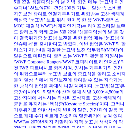
5월 22일 생물다양성의 날 기념, 협업 메뉴 ‘눈표범 아인
슈페너’ 선보여판매 건당 200원 기부… 일상 속 소비를
자연보전 참여로 연결기후위기로 위협받는 고산 생태계
핵심종 ‘눈표범’ 보호 위해 한마음 한 뜻 WWF-할리스
MOU 체결식 WWF(세계자연기금)는 라이프스타일 브랜
드 할리스와 함께 오는 5월 22일 ‘생물다양성의 날’을 맞
아 멸종위기종 눈표범 보전을 위한 협업 메뉴 ‘눈표범 아
인슈페너’를 출시한다고 밝혔다. 이번 협업은 WWF와 할
리스가 지난 4월 체결한 눈표범 보전 업무협약(MOU)의
일환으로 마련됐다. 할리스는 WWF의 활동을 지원하는
‘WWF Corporate Rangers(WWF 코퍼레이트 레인저스)’의
첫 F&B 파트너사로 함께하며, 양사는 기후위기와 인간
의 위협으로부터 눈표범 보호의 중요성을 알리고 소비자
들이 일상 속에서 자연보전에 참여할 수 있는 지속가능
한 방식의 협업을 확대해 나갈 계획이다. 눈표범(설표)은
중앙아시아와 히말라야 산맥 일대 해발 3,000~4,500m의
고산지대에 서식하는 최상위 포식자로, 고산 생태계의
균형을 유지하는 ‘핵심종(Keystone Species)’이다. 그러나
기후위기로 인한 서식지 변화와 밀렵, 인간과의 갈등 등
으로 개체 수가 빠르게 감소하며 멸종위기에 놓여 있다.
WWF는 2070년까지 히말라야 지역 눈표범 서식지의 약
23%가 사라질 것으로 전망하고 있다. 이번에 출시되는