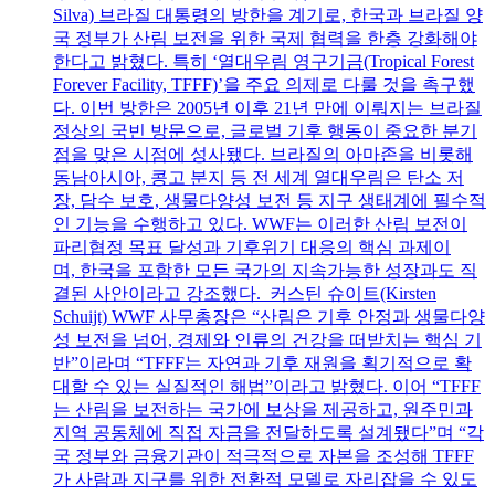
Silva) 브라질 대통령의 방한을 계기로, 한국과 브라질 양
국 정부가 산림 보전을 위한 국제 협력을 한층 강화해야
한다고 밝혔다. 특히 ‘열대우림 영구기금(Tropical Forest
Forever Facility, TFFF)’을 주요 의제로 다룰 것을 촉구했
다. 이번 방한은 2005년 이후 21년 만에 이뤄지는 브라질
정상의 국빈 방문으로, 글로벌 기후 행동이 중요한 분기
점을 맞은 시점에 성사됐다. 브라질의 아마존을 비롯해
동남아시아, 콩고 분지 등 전 세계 열대우림은 탄소 저
장, 담수 보호, 생물다양성 보전 등 지구 생태계에 필수적
인 기능을 수행하고 있다. WWF는 이러한 산림 보전이
파리협정 목표 달성과 기후위기 대응의 핵심 과제이
며, 한국을 포함한 모든 국가의 지속가능한 성장과도 직
결된 사안이라고 강조했다. 커스틴 슈이트(Kirsten
Schuijt) WWF 사무총장은 “산림은 기후 안정과 생물다양
성 보전을 넘어, 경제와 인류의 건강을 떠받치는 핵심 기
반”이라며 “TFFF는 자연과 기후 재원을 획기적으로 확
대할 수 있는 실질적인 해법”이라고 밝혔다. 이어 “TFFF
는 산림을 보전하는 국가에 보상을 제공하고, 원주민과
지역 공동체에 직접 자금을 전달하도록 설계됐다”며 “각
국 정부와 금융기관이 적극적으로 자본을 조성해 TFFF
가 사람과 지구를 위한 전환적 모델로 자리잡을 수 있도