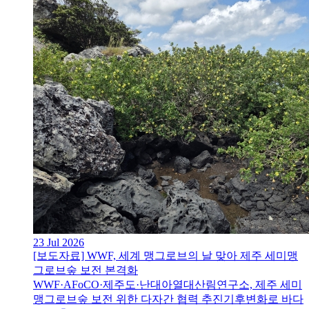
23 Jul 2026
[보도자료] WWF, 세계 맹그로브의 날 맞아 제주 세미맹
그로브숲 보전 본격화
WWF·AFoCO·제주도·난대아열대산림연구소, 제주 세미
맹그로브숲 보전 위한 다자간 협력 추진기후변화로 바다