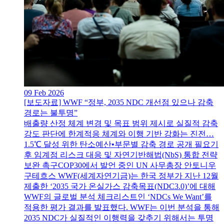
09 Feb 2026
[보도자료] WWF “정부, 2035 NDC 개선점 있으나 감축
경로는 불투명”
배출량 산정 체계 변경 및 목표 범위 제시로 실질적 감축
강도 판단에 한계적응 체계와 이행 기반 강화는 진전…
1.5℃ 달성 위한 탄소예산•부문별 감축 경로 공개 필요기
후 임계점 리스크 대응 및 자연기반해법(NbS) 통합 전략
보완 촉구COP30에서 발언 중인 UN 사무총장 안토니우
구테흐스 WWF(세계자연기금)는 한국 정부가 지난 12월
제출한 ‘2035 국가 온실가스 감축목표(NDC3.0)’에 대해
WWF의 글로벌 분석 체크리스트인 ‘NDCs We Want’를
적용한 평가 결과를 발표했다. WWF는 이번 분석을 통해
2035 NDC가 실질적인 이행력을 갖추기 위해서는 투명