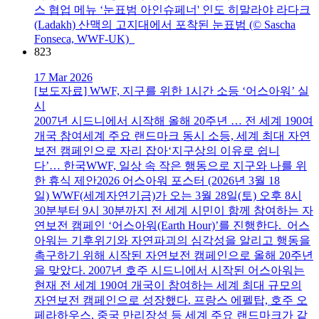
스 협업 메뉴 ‘눈표범 아인슈페너' 인도 히말라야 라다크
(Ladakh) 산맥의 고지대에서 포착된 눈표범 (© Sascha
Fonseca, WWF-UK)
823
17 Mar 2026
[보도자료] WWF, 지구를 위한 1시간 소등 ‘어스아워’ 실
시
2007년 시드니에서 시작해 올해 20주년 … 전 세계 190여
개국 참여세계 주요 랜드마크 동시 소등, 세계 최대 자연
보전 캠페인으로 자리 잡아‘지구상의 이유로 쉽니
다’… 한국WWF, 일상 속 작은 행동으로 지구와 나를 위
한 휴식 제안2026 어스아워 포스터 (2026년 3월 18
일) WWF(세계자연기금)가 오는 3월 28일(토) 오후 8시
30분부터 9시 30분까지 전 세계 시민이 함께 참여하는 자
연보전 캠페인 ‘어스아워(Earth Hour)’를 진행한다. 어스
아워는 기후위기와 자연파괴의 심각성을 알리고 행동을
촉구하기 위해 시작된 자연보전 캠페인으로 올해 20주년
을 맞았다. 2007년 호주 시드니에서 시작된 어스아워는
현재 전 세계 190여 개국이 참여하는 세계 최대 규모의
자연보전 캠페인으로 성장했다. 프랑스 에펠탑, 호주 오
페라하우스, 중국 만리장성 등 세계 주요 랜드마크가 같