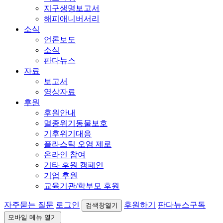
지구생명보고서
해피애니버서리
소식
언론보도
소식
판다뉴스
자료
보고서
영상자료
후원
후원안내
멸종위기동물보호
기후위기대응
플라스틱 오염 제로
온라인 참여
기타 후원 캠페인
기업 후원
교육기관/학부모 후원
자주묻는 질문
로그인
후원하기
판다뉴스구독
검색창열기
모바일 메뉴 열기