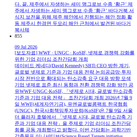
다. 끝. 제주에서 자생하는 세미 맹그로브 수종 ‘황근’ 제
주에서 자생하는 세미 맹그로브 수종 ‘황근’ 바다거북 서
식지 보전을 위해 제주 해안에서 진행되는 해안 정화 활
동 제주시 한경면 두모리 해안 근처에서 발견된 바다거
북사체
855
09 Jul 2026
[보도자료] WWF · UNGC · KoSIF, 넷제로 경쟁력 강화를
위한 기업 리더십 조찬간담회 개최
데이비드 케네디(David Kennedy) SBTi CEO 방한 계기,
글로벌 넷제로 기준과 기업 대응 전략 논의공급망·투자
시장 전반으로 확대되는 탄소감축 요구 대응 방향 모색
기업 넷제로 표준 최신 동향과 전환 경쟁력 강화 방안 공
유WWF·UNGC·KoSIF, 「넷제로 시대, 글로벌 탄소감축
기준과 기업 대응 전략」 조찬간담회 개최 2026년 7월 9
일 WWF(세계자연기금), 유엔글로벌콤팩트 한국협회
(UNGC), 한국사회책임투자포럼(KoSIF)은 7월 9일 서울
더 플라자 호텔에서 「넷제로 시대, 글로벌 탄소감축 기
준과 기업 대응 전략」을 주제로 기업 리더십 조찬간담
회를 공동 개최했다고 밝혔다. 이번 간담회는 과학기반
감축목표 이니셔티브(Science Based Targets initiative,