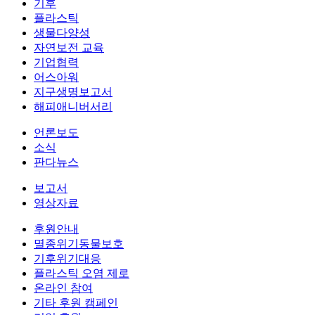
기후
플라스틱
생물다양성
자연보전 교육
기업협력
어스아워
지구생명보고서
해피애니버서리
언론보도
소식
판다뉴스
보고서
영상자료
후원안내
멸종위기동물보호
기후위기대응
플라스틱 오염 제로
온라인 참여
기타 후원 캠페인