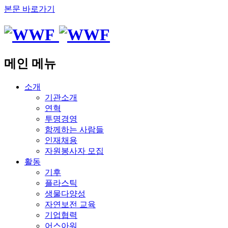
본문 바로가기
메인 메뉴
소개
기관소개
연혁
투명경영
함께하는 사람들
인재채용
자원봉사자 모집
활동
기후
플라스틱
생물다양성
자연보전 교육
기업협력
어스아워