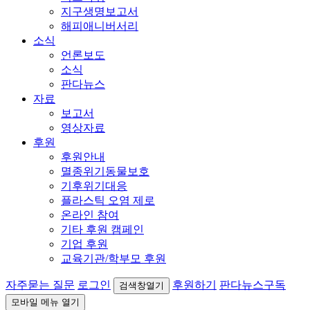
지구생명보고서
해피애니버서리
소식
언론보도
소식
판다뉴스
자료
보고서
영상자료
후원
후원안내
멸종위기동물보호
기후위기대응
플라스틱 오염 제로
온라인 참여
기타 후원 캠페인
기업 후원
교육기관/학부모 후원
자주묻는 질문
로그인
후원하기
판다뉴스구독
검색창열기
모바일 메뉴 열기