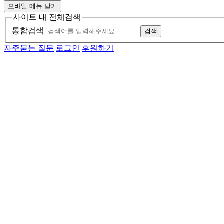
모바일 메뉴 닫기
사이트 내 전체검색
통합검색
검색
자주묻는 질문
로그인
후원하기
메인 메뉴
소개
활동
소식
자료
후원
기관소개
연혁
투명경영
함께하는 사람들
인재채용
자원봉사자 모집