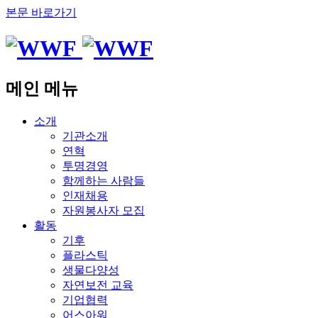
본문 바로가기
메인 메뉴
소개
기관소개
연혁
투명경영
함께하는 사람들
인재채용
자원봉사자 모집
활동
기후
플라스틱
생물다양성
자연보전 교육
기업협력
어스아워