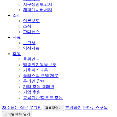
지구생명보고서
해피애니버서리
소식
언론보도
소식
판다뉴스
자료
보고서
영상자료
후원
후원안내
멸종위기동물보호
기후위기대응
플라스틱 오염 제로
온라인 참여
기타 후원 캠페인
기업 후원
교육기관/학부모 후원
자주묻는 질문
로그인
후원하기
판다뉴스구독
검색창열기
모바일 메뉴 열기