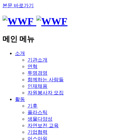
본문 바로가기
메인 메뉴
소개
기관소개
연혁
투명경영
함께하는 사람들
인재채용
자원봉사자 모집
활동
기후
플라스틱
생물다양성
자연보전 교육
기업협력
어스아워