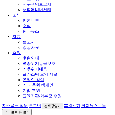
지구생명보고서
해피애니버서리
소식
언론보도
소식
판다뉴스
자료
보고서
영상자료
후원
후원안내
멸종위기동물보호
기후위기대응
플라스틱 오염 제로
온라인 참여
기타 후원 캠페인
기업 후원
교육기관/학부모 후원
자주묻는 질문
로그인
후원하기
판다뉴스구독
검색창열기
모바일 메뉴 열기