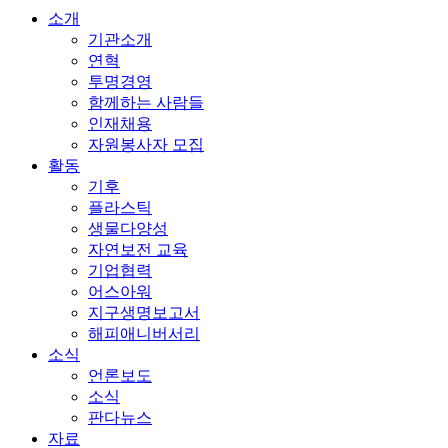
소개
기관소개
연혁
투명경영
함께하는 사람들
인재채용
자원봉사자 모집
활동
기후
플라스틱
생물다양성
자연보전 교육
기업협력
어스아워
지구생명보고서
해피애니버서리
소식
언론보도
소식
판다뉴스
자료