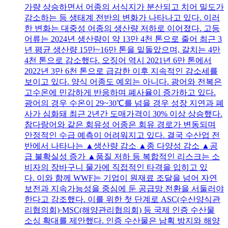
가량 상승하면서 어종의 서식지가 분산되고 치어 밀도가
감소하는 등 생태계 전반의 변화가 나타나고 있다. 이러
한 변화는 대중성 어종의 생산량 저하로 이어졌다. 고등
어류는 2024년 생산량이 약 13만 4천 톤으로 줄어 최근 3
년 평균 생산량 15만~16만 톤을 밑돌았으며, 갈치는 4만
4천 톤으로 감소했다. 오징어 역시 2021년 6만 톤에서
2022년 3만 6천 톤으로 급감한 이후 지속적인 감소세를
보이고 있다. 양식 어종도 예외는 아니다. 광어와 전복은
고수온에 민감하게 반응하며 폐사율이 증가하고 있다.
광어의 경우 수온이 29~30℃를 넘을 경우 성장 지연과 폐
사가 심화돼 최근 2년간 도매가격이 30% 이상 상승했다.
참다랑어와 같은 회유성 어종은 회유 경로가 변동되며
안정적인 수급 예측이 어려워지고 있다. 결국 수산업 전
반에서 나타나는 ▲생산량 감소 ▲종 다양성 감소 ▲공
급 불확실성 증가 ▲품질 저하 등 복합적인 리스크는 소
비자의 장바구니 물가에 직접적인 타격을 입히고 있
다. 이와 함께 WWF는 기업이 원재료 조달을 넘어 자연
보전과 지속가능성을 중심에 둔 공급망 전환을 서둘러야
한다고 강조했다. 이를 위한 첫 단계로 ASC(수산양식관
리협의회)·MSC(해양관리협의회) 등 국제 인증 수산물
소싱 확대를 제안했다. 인증 수산물은 남획 방지와 해양