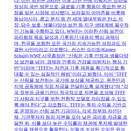
다. 이번 방한은 2005년 이후 21년 만에 이뤄지는 브라질
정상의 국빈 방문으로, 글로벌 기후 행동이 중요한 분기
점을 맞은 시점에 성사됐다. 브라질의 아마존을 비롯해
동남아시아, 콩고 분지 등 전 세계 열대우림은 탄소 저
장, 담수 보호, 생물다양성 보전 등 지구 생태계에 필수적
인 기능을 수행하고 있다. WWF는 이러한 산림 보전이
파리협정 목표 달성과 기후위기 대응의 핵심 과제이
며, 한국을 포함한 모든 국가의 지속가능한 성장과도 직
결된 사안이라고 강조했다. 커스틴 슈이트(Kirsten
Schuijt) WWF 사무총장은 “산림은 기후 안정과 생물다양
성 보전을 넘어, 경제와 인류의 건강을 떠받치는 핵심 기
반”이라며 “TFFF는 자연과 기후 재원을 획기적으로 확
대할 수 있는 실질적인 해법”이라고 밝혔다. 이어 “TFFF
는 산림을 보전하는 국가에 보상을 제공하고, 원주민과
지역 공동체에 직접 자금을 전달하도록 설계됐다”며 “각
국 정부와 금융기관이 적극적으로 자본을 조성해 TFFF
가 사람과 지구를 위한 전환적 모델로 자리잡을 수 있도
록 해야 한다”고 강조했다. TFFF는 투자 수익을 기반으
로 운영되는 산림 보전 기금이다. 각국 정부와 자선단
체, 기관투자자 등의 자본을 모아 낮은 금리로 자금을 조
달한 뒤, 이를 보다 높은 수익률의 채권에 투자해 발생한
수익을 재원으로 활용한다. 이렇게 조성된 수익은 위성