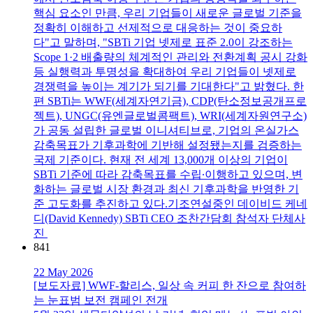
핵심 요소인 만큼, 우리 기업들이 새로운 글로벌 기준을
정확히 이해하고 선제적으로 대응하는 것이 중요하
다"고 말하며, "SBTi 기업 넷제로 표준 2.0이 강조하는
Scope 1·2 배출량의 체계적인 관리와 전환계획 공시 강화
등 실행력과 투명성을 확대하여 우리 기업들이 넷제로
경쟁력을 높이는 계기가 되기를 기대한다"고 밝혔다. 한
편 SBTi는 WWF(세계자연기금), CDP(탄소정보공개프로
젝트), UNGC(유엔글로벌콤팩트), WRI(세계자원연구소)
가 공동 설립한 글로벌 이니셔티브로, 기업의 온실가스
감축목표가 기후과학에 기반해 설정됐는지를 검증하는
국제 기준이다. 현재 전 세계 13,000개 이상의 기업이
SBTi 기준에 따라 감축목표를 수립∙이행하고 있으며, 변
화하는 글로벌 시장 환경과 최신 기후과학을 반영한 기
준 고도화를 추진하고 있다.기조연설중인 데이비드 케네
디(David Kennedy) SBTi CEO 조찬간담회 참석자 단체사
진
841
22 May 2026
[보도자료] WWF-할리스, 일상 속 커피 한 잔으로 참여하
는 눈표범 보전 캠페인 전개