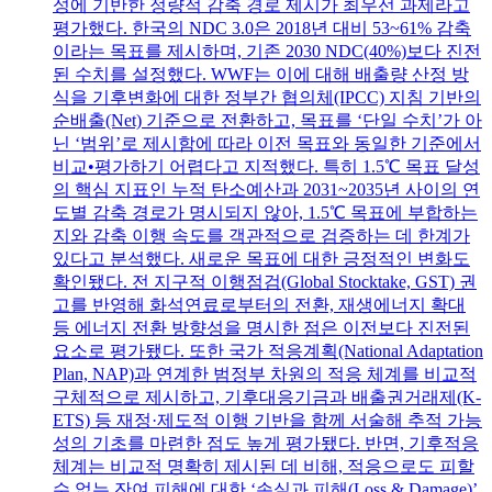
성에 기반한 정량적 감축 경로 제시가 최우선 과제라고
평가했다. 한국의 NDC 3.0은 2018년 대비 53~61% 감축
이라는 목표를 제시하며, 기존 2030 NDC(40%)보다 진전
된 수치를 설정했다. WWF는 이에 대해 배출량 산정 방
식을 기후변화에 대한 정부간 협의체(IPCC) 지침 기반의
순배출(Net) 기준으로 전환하고, 목표를 ‘단일 수치’가 아
닌 ‘범위’로 제시함에 따라 이전 목표와 동일한 기준에서
비교•평가하기 어렵다고 지적했다. 특히 1.5℃ 목표 달성
의 핵심 지표인 누적 탄소예산과 2031~2035년 사이의 연
도별 감축 경로가 명시되지 않아, 1.5℃ 목표에 부합하는
지와 감축 이행 속도를 객관적으로 검증하는 데 한계가
있다고 분석했다. 새로운 목표에 대한 긍정적인 변화도
확인됐다. 전 지구적 이행점검(Global Stocktake, GST) 권
고를 반영해 화석연료로부터의 전환, 재생에너지 확대
등 에너지 전환 방향성을 명시한 점은 이전보다 진전된
요소로 평가됐다. 또한 국가 적응계획(National Adaptation
Plan, NAP)과 연계한 범정부 차원의 적응 체계를 비교적
구체적으로 제시하고, 기후대응기금과 배출권거래제(K-
ETS) 등 재정·제도적 이행 기반을 함께 서술해 추적 가능
성의 기초를 마련한 점도 높게 평가됐다. 반면, 기후적응
체계는 비교적 명확히 제시된 데 비해, 적응으로도 피할
수 없는 잔여 피해에 대한 ‘손실과 피해(Loss & Damage)’