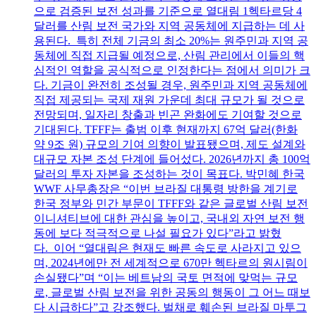
으로 검증된 보전 성과를 기준으로 열대림 1헥타르당 4
달러를 산림 보전 국가와 지역 공동체에 지급하는 데 사
용된다. 특히 전체 기금의 최소 20%는 원주민과 지역 공
동체에 직접 지급될 예정으로, 산림 관리에서 이들의 핵
심적인 역할을 공식적으로 인정한다는 점에서 의미가 크
다. 기금이 완전히 조성될 경우, 원주민과 지역 공동체에
직접 제공되는 국제 재원 가운데 최대 규모가 될 것으로
전망되며, 일자리 창출과 빈곤 완화에도 기여할 것으로
기대된다. TFFF는 출범 이후 현재까지 67억 달러(한화
약 9조 원) 규모의 기여 의향이 발표됐으며, 제도 설계와
대규모 자본 조성 단계에 들어섰다. 2026년까지 총 100억
달러의 투자 자본을 조성하는 것이 목표다. 박민혜 한국
WWF 사무총장은 “이번 브라질 대통령 방한을 계기로
한국 정부와 민간 부문이 TFFF와 같은 글로벌 산림 보전
이니셔티브에 대한 관심을 높이고, 국내외 자연 보전 행
동에 보다 적극적으로 나설 필요가 있다”라고 밝혔
다. 이어 “열대림은 현재도 빠른 속도로 사라지고 있으
며, 2024년에만 전 세계적으로 670만 헥타르의 원시림이
손실됐다”며 “이는 베트남의 국토 면적에 맞먹는 규모
로, 글로벌 산림 보전을 위한 공동의 행동이 그 어느 때보
다 시급하다”고 강조했다. 벌채로 훼손된 브라질 마투그