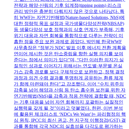
전략과 해양·산림의 기후 임계점(tipping points) 리스크
관리 방안은 충분히 다뤄지지 않은 것으로 나타났다. 특
히 WWF는 자연기반해법(Nature-based Solutions, NbS)에
대한 정량적 목표 설정과 국가생물다양성전략(NBSAP)
등 생물다양성 보호 정책과의 상호 연계가 부족해, 기후
위기 대응과 자연 회복을 통합적으로 다루는 전략이 미
흡한 점을 주요 보완 과제로 꼽았다. 박민혜 한국WWF
사무총장은 “정부가 NDC 발표 이후 에너지 전환 계획을
연이어 제시한 것은 탄소중립을 향한 실행 의지를 보여
준다는 점에서 의미가 있다”며, “다만 이러한 의지가 실
질적인 성과로 이어지기 위해서는 연도별·부문별 온실
가스 감축 경로를 보다 구체적으로 보완하고, 정책 결정
과정과 의견 수렴 결과를 투명하게 공유하는 환류 체계
가 함께 마련돼야 한다”고 강조했다. 이어 “수치 위주의
감축을 넘어 해양과 산림 등 탄소 흡수원 보전을 위한 자
연기반해법(NbS)을 감축과 적응 전략에 결합할 때, NDC
는 기후 대응을 넘어 자연 회복까지 포괄하는 실질적인
실행력을 갖게 될 것”이라고 덧붙였다. 한편, 이번 분석
에 활용된 체크리스트 ‘NDCs We Want’는 파리협정의 핵
심 원칙, IPCC의 최신 권고, 전 지구적 이행점검(GST) 결
과를 통합해 각국 NDC의 실효성을 다각도로 평가하는