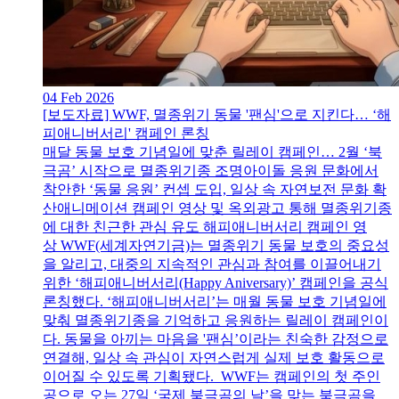
04 Feb 2026
[보도자료] WWF, 멸종위기 동물 '팬심'으로 지킨다… ‘해
피애니버서리' 캠페인 론칭
매달 동물 보호 기념일에 맞춘 릴레이 캠페인… 2월 ‘북
극곰’ 시작으로 멸종위기종 조명아이돌 응원 문화에서
착안한 ‘동물 응원’ 컨셉 도입, 일상 속 자연보전 문화 확
산애니메이션 캠페인 영상 및 옥외광고 통해 멸종위기종
에 대한 친근한 관심 유도 해피애니버서리 캠페인 영
상 WWF(세계자연기금)는 멸종위기 동물 보호의 중요성
을 알리고, 대중의 지속적인 관심과 참여를 이끌어내기
위한 ‘해피애니버서리(Happy Aniversary)’ 캠페인을 공식
론칭했다. ‘해피애니버서리’는 매월 동물 보호 기념일에
맞춰 멸종위기종을 기억하고 응원하는 릴레이 캠페인이
다. 동물을 아끼는 마음을 '팬심’이라는 친숙한 감정으로
연결해, 일상 속 관심이 자연스럽게 실제 보호 활동으로
이어질 수 있도록 기획됐다. WWF는 캠페인의 첫 주인
공으로 오는 27일 ‘국제 북극곰의 날’을 맞는 북극곰을