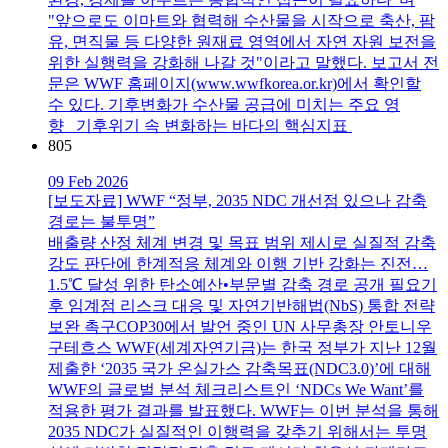
"앞으로도 이마트와 협력해 수산물을 시작으로 축산, 팜
유, 면직물 등 다양한 원재료 영역에서 자연 자원 보전을
위한 실행력을 강화해 나갈 것"이라고 말했다. 보고서 전
문은 WWF 홈페이지(www.wwfkorea.or.kr)에서 확인할
수 있다. 기후변화가 수산물 공급에 미치는 주요 영
향 기후위기 속 변화하는 바다의 핵심지표
805
09 Feb 2026
[보도자료] WWF “정부, 2035 NDC 개선점 있으나 감축
경로는 불투명”
배출량 산정 체계 변경 및 목표 범위 제시로 실질적 감축
강도 판단에 한계적응 체계와 이행 기반 강화는 진전…
1.5℃ 달성 위한 탄소예산•부문별 감축 경로 공개 필요기
후 임계점 리스크 대응 및 자연기반해법(NbS) 통합 전략
보완 촉구COP30에서 발언 중인 UN 사무총장 안토니우
구테흐스 WWF(세계자연기금)는 한국 정부가 지난 12월
제출한 ‘2035 국가 온실가스 감축목표(NDC3.0)’에 대해
WWF의 글로벌 분석 체크리스트인 ‘NDCs We Want’를
적용한 평가 결과를 발표했다. WWF는 이번 분석을 통해
2035 NDC가 실질적인 이행력을 갖추기 위해서는 투명