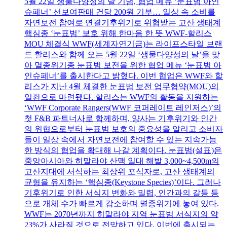
5월 22일 생물다양성의 날 기념, 협업 메뉴 ‘눈표범 아인
슈페너’ 선보여판매 건당 200원 기부… 일상 속 소비를
자연보전 참여로 연결기후위기로 위협받는 고산 생태계
핵심종 ‘눈표범’ 보호 위해 한마음 한 뜻 WWF-할리스
MOU 체결식 WWF(세계자연기금)는 라이프스타일 브랜
드 할리스와 함께 오는 5월 22일 ‘생물다양성의 날’을 맞
아 멸종위기종 눈표범 보전을 위한 협업 메뉴 ‘눈표범 아
인슈페너’를 출시한다고 밝혔다. 이번 협업은 WWF와 할
리스가 지난 4월 체결한 눈표범 보전 업무협약(MOU)의
일환으로 마련됐다. 할리스는 WWF의 활동을 지원하는
‘WWF Corporate Rangers(WWF 코퍼레이트 레인저스)’의
첫 F&B 파트너사로 함께하며, 양사는 기후위기와 인간
의 위협으로부터 눈표범 보호의 중요성을 알리고 소비자
들이 일상 속에서 자연보전에 참여할 수 있는 지속가능
한 방식의 협업을 확대해 나갈 계획이다. 눈표범(설표)은
중앙아시아와 히말라야 산맥 일대 해발 3,000~4,500m의
고산지대에 서식하는 최상위 포식자로, 고산 생태계의
균형을 유지하는 ‘핵심종(Keystone Species)’이다. 그러나
기후위기로 인한 서식지 변화와 밀렵, 인간과의 갈등 등
으로 개체 수가 빠르게 감소하며 멸종위기에 놓여 있다.
WWF는 2070년까지 히말라야 지역 눈표범 서식지의 약
23%가 사라질 것으로 전망하고 있다. 이번에 출시되는