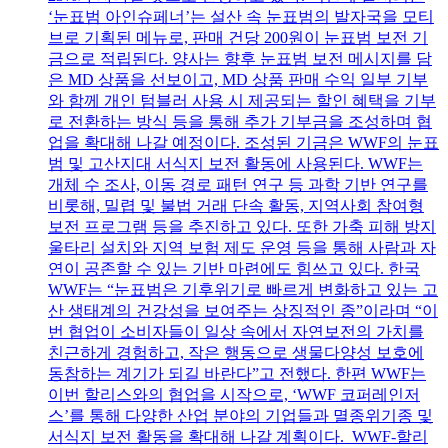
‘눈표범 아인슈페너’는 설산 속 눈표범의 발자국을 모티
브로 기획된 메뉴로, 판매 건당 200원이 눈표범 보전 기
금으로 적립된다. 양사는 향후 눈표범 보전 메시지를 담
은 MD 상품을 선보이고, MD 상품 판매 수익 일부 기부
와 함께 개인 텀블러 사용 시 제공되는 할인 혜택을 기부
로 전환하는 방식 등을 통해 추가 기부금을 조성하며 협
업을 확대해 나갈 예정이다. 조성된 기금은 WWF의 눈표
범 및 고산지대 서식지 보전 활동에 사용된다. WWF는
개체 수 조사, 이동 경로 패턴 연구 등 과학 기반 연구를
비롯해, 밀렵 및 불법 거래 단속 활동, 지역사회 참여형
보전 프로그램 등을 추진하고 있다. 또한 가축 피해 방지
울타리 설치와 지역 보험 제도 운영 등을 통해 사람과 자
연이 공존할 수 있는 기반 마련에도 힘쓰고 있다. 한국
WWF는 “눈표범은 기후위기로 빠르게 변화하고 있는 고
산 생태계의 건강성을 보여주는 상징적인 종”이라며 “이
번 협업이 소비자들이 일상 속에서 자연보전의 가치를
친근하게 경험하고, 작은 행동으로 생물다양성 보호에
동참하는 계기가 되길 바란다”고 전했다. 한편 WWF는
이번 할리스와의 협업을 시작으로, ‘WWF 코퍼레인저
스’를 통해 다양한 산업 분야의 기업들과 멸종위기종 및
서식지 보전 활동을 확대해 나갈 계획이다. WWF-할리