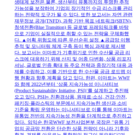
생태계 보전은 물론, 생산부터 유통까지의 투명한 추적
가능성을 보장하여 기업의 장기적인 수급 리스크를 관리
하는 전략적 도구가 될 수 있다. 또한 보고서는 자연 관련
재무정보 공개(TNFD), 과학 기반 목표 네트워크(SBTN),
청색전환(Blue Transition) 등 글로벌 프레임워크를 바탕
으로 기업이 실질적으로 취할 수 있는 전략을 구체화했
다. ▲어획 위험도에 따른 우선순위 설정 ▲공급망 이행
추적 및 모니터링 체계 구축 등이 핵심 과제로 제시됐
다. 보고서는 이마트가 기후위기로 인한 수산물 공급 리
스크에 대응하기 위해 산지 및 어종 다변화, 상품 리포지
셔닝, 글로벌 인증 확대 등 주요 전략과 중장기적 대응 과
제를 수립하고, 이를 기반으로 한 수산물 공급 로드맵 이
행 현황과 향후 계획을 담고 있다. 한편, 이마트는 WWF
와 함께 2022년부터 ‘상품 지속가능성 이니셔티브
(Product Sustainability Initiative, PSI)’를 설계하고 추진해
오고 있다. PSI는 친환경상품, 원재료·소싱, 건강·안전,
패키징·플라스틱의 부문에서 지속가능한 생산과 소비
기준을 확립 운영하는 이니셔티브로 이를 통해 이마트는
유통업 전반의 지속가능성 전환을 단계적으로 추진하고
있다. 임익순 한국WWF 보전사업본부 국장은 "유통 기
업의 공급망 전환은 단순한 상품 전략이 아니라 기후와
환경, 경제를 아우르는 통합적인 접근이 필요하다"며