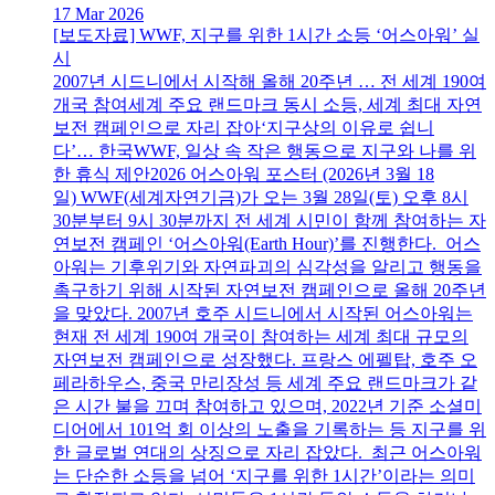
17 Mar 2026
[보도자료] WWF, 지구를 위한 1시간 소등 ‘어스아워’ 실
시
2007년 시드니에서 시작해 올해 20주년 … 전 세계 190여
개국 참여세계 주요 랜드마크 동시 소등, 세계 최대 자연
보전 캠페인으로 자리 잡아‘지구상의 이유로 쉽니
다’… 한국WWF, 일상 속 작은 행동으로 지구와 나를 위
한 휴식 제안2026 어스아워 포스터 (2026년 3월 18
일) WWF(세계자연기금)가 오는 3월 28일(토) 오후 8시
30분부터 9시 30분까지 전 세계 시민이 함께 참여하는 자
연보전 캠페인 ‘어스아워(Earth Hour)’를 진행한다. 어스
아워는 기후위기와 자연파괴의 심각성을 알리고 행동을
촉구하기 위해 시작된 자연보전 캠페인으로 올해 20주년
을 맞았다. 2007년 호주 시드니에서 시작된 어스아워는
현재 전 세계 190여 개국이 참여하는 세계 최대 규모의
자연보전 캠페인으로 성장했다. 프랑스 에펠탑, 호주 오
페라하우스, 중국 만리장성 등 세계 주요 랜드마크가 같
은 시간 불을 끄며 참여하고 있으며, 2022년 기준 소셜미
디어에서 101억 회 이상의 노출을 기록하는 등 지구를 위
한 글로벌 연대의 상징으로 자리 잡았다. 최근 어스아워
는 단순한 소등을 넘어 ‘지구를 위한 1시간’이라는 의미