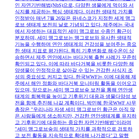
인 자연기반해법(NbS)으로, 다양한 생물에게 먹이와 서
식지를 제공하는 핵심 생태계다. 이러한 생태적 가치를
인정받아 매년 7월 26일은 유네스코가 지정한 세계 맹그
로브 생태계 보전의 날로 기념되고 있다. 제주에는 국내
에서 자생하는 대표적인 세미 맹그로브 수종인 황근이
분포하며, 세미 맹그로브는 맹그로브와 유사한 생태적
기능을 수행하며 연안 생태계의 건강성을 보여주는 중요
한 생태 지표로 평가된다. 특히 기후변화로 해수온이 상
승하면서 제주 연안에서는 바다거북 출현 사례가 꾸준히
확인되고 있다. 이에 따라 바다거북을 비롯한 다양한 해
양생물이 안정적으로 살아갈 수 있는 건강한 서식지 조
성의 중요성도 커지고 있다. 한국WWF는 이에 대응해 제
주에서 해안 정화와 바다거북 모니터링 활동을 이어오고
있으며, 앞으로는 세미 맹그로브숲 보전을 통해 연안생
태계의 회복력을 높이고 기후위기 대응과 생물다양성 보
전을 함께 추진해 나갈 계획이다. 박민혜 한국WWF 사무
총장은 "우리나라 자생 세미 맹그로브인 황근은 아직 많
은 사람들에게 생소하지만, 건강한 연안생태계를 유지하
고 기후위기에 대응하는 중요한 자연기반해법"이라며
"세미 맹그로브숲의 생태적 가치를 과학적으로 검토하
고 보전 활동을 지속적으로 확대해 나가겠다"고 말했