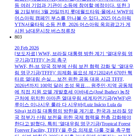
등 여러 기업과 기관이 소등에 참여할 예정이다. 또한 3
월 21일부터 3월 29일까지 롯데월드타워·몰에서 WWF의
어스아워 캠페인 부스를 만나볼 수 있다. 2025 어스아워
YTN서울타워 소등 전후 2026 어스아워 옥외광고가 게
시된 남대문시장 버스정류장
803
20 Feb 2026
[보도자료] WWF, 브라질 대통령 방한 계기 ‘열대우림 영
구기금(TFFF)’ 논의 촉구
WWF, 한-브 양국 정부에 산림 보전 협력 강화 및 ‘열대우
림 영구기금(TFFF)’ 의제화 필요성 제기2024년 670만 헥
타르 열대림 손실… 보전 위한 공동 대응 시급 TFFF,
2026년까지 100억 달러 조성 목표… 원주민·지역 공동체
에 직접 지원 모델 개발호세 이바녜스(José Ibañez) 농장
근처에 위치한 아마존 열대우림 세계자연기금(WWF)은
루이스 이나시우 룰라 다 시우바(Luiz Inácio Lula da
Silva) 브라질 대통령의 방한을 계기로, 한국과 브라질 양
국 정부가 산림 보전을 위한 국제 협력을 한층 강화해야
한다고 밝혔다. 특히 ‘열대우림 영구기금(Tropical Forest
Forever Facility, TFFF)’을 주요 의제로 다룰 것을 촉구했