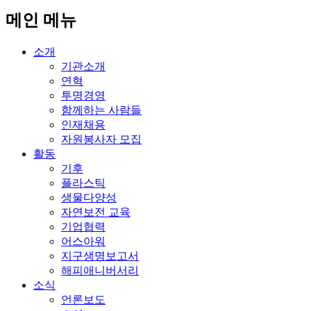
메인 메뉴
소개
기관소개
연혁
투명경영
함께하는 사람들
인재채용
자원봉사자 모집
활동
기후
플라스틱
생물다양성
자연보전 교육
기업협력
어스아워
지구생명보고서
해피애니버서리
소식
언론보도