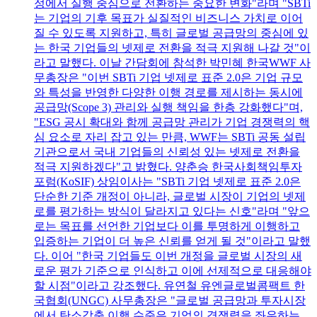
정에서 실행 중심으로 전환하는 중요한 변화"라며 "SBTi
는 기업의 기후 목표가 실질적인 비즈니스 가치로 이어
질 수 있도록 지원하고, 특히 글로벌 공급망의 중심에 있
는 한국 기업들의 넷제로 전환을 적극 지원해 나갈 것"이
라고 말했다. 이날 간담회에 참석한 박민혜 한국WWF 사
무총장은 "이번 SBTi 기업 넷제로 표준 2.0은 기업 규모
와 특성을 반영한 다양한 이행 경로를 제시하는 동시에
공급망(Scope 3) 관리와 실행 책임을 한층 강화했다"며,
"ESG 공시 확대와 함께 공급망 관리가 기업 경쟁력의 핵
심 요소로 자리 잡고 있는 만큼, WWF는 SBTi 공동 설립
기관으로서 국내 기업들의 신뢰성 있는 넷제로 전환을
적극 지원하겠다"고 밝혔다. 양춘승 한국사회책임투자
포럼(KoSIF) 상임이사는 "SBTi 기업 넷제로 표준 2.0은
단순한 기준 개정이 아니라, 글로벌 시장이 기업의 넷제
로를 평가하는 방식이 달라지고 있다는 신호"라며 "앞으
로는 목표를 선언한 기업보다 이를 투명하게 이행하고
입증하는 기업이 더 높은 신뢰를 얻게 될 것"이라고 말했
다. 이어 "한국 기업들도 이번 개정을 글로벌 시장의 새
로운 평가 기준으로 인식하고 이에 선제적으로 대응해야
할 시점"이라고 강조했다. 유연철 유엔글로벌콤팩트 한
국협회(UNGC) 사무총장은 "글로벌 공급망과 투자시장
에서 탄소감축 이행 수준은 기업의 경쟁력을 좌우하는