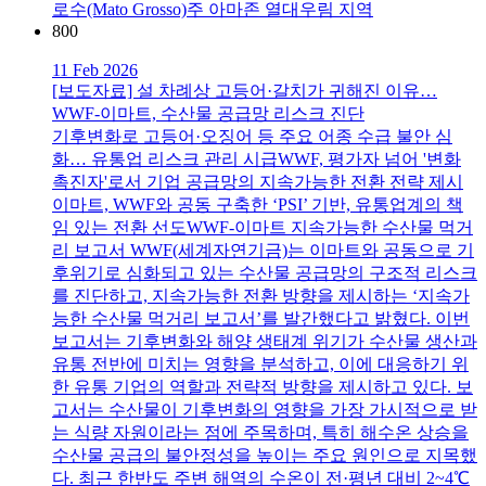
로수(Mato Grosso)주 아마존 열대우림 지역
800
11 Feb 2026
[보도자료] 설 차례상 고등어·갈치가 귀해진 이유…
WWF-이마트, 수산물 공급망 리스크 진단
기후변화로 고등어·오징어 등 주요 어종 수급 불안 심
화… 유통업 리스크 관리 시급WWF, 평가자 넘어 '변화
촉진자'로서 기업 공급망의 지속가능한 전환 전략 제시
이마트, WWF와 공동 구축한 ‘PSI’ 기반, 유통업계의 책
임 있는 전환 선도WWF-이마트 지속가능한 수산물 먹거
리 보고서 WWF(세계자연기금)는 이마트와 공동으로 기
후위기로 심화되고 있는 수산물 공급망의 구조적 리스크
를 진단하고, 지속가능한 전환 방향을 제시하는 ‘지속가
능한 수산물 먹거리 보고서’를 발간했다고 밝혔다. 이번
보고서는 기후변화와 해양 생태계 위기가 수산물 생산과
유통 전반에 미치는 영향을 분석하고, 이에 대응하기 위
한 유통 기업의 역할과 전략적 방향을 제시하고 있다. 보
고서는 수산물이 기후변화의 영향을 가장 가시적으로 받
는 식량 자원이라는 점에 주목하며, 특히 해수온 상승을
수산물 공급의 불안정성을 높이는 주요 원인으로 지목했
다. 최근 한반도 주변 해역의 수온이 전·평년 대비 2~4℃