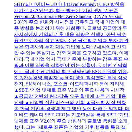
SBTi)의 데이비드 케네디(David Kennedy) CEO 방한을
계기로 마련됐으며, 최근 발표된 ‘기업 넷제로 표준
Version 2.0 (Corporate Net-Zero Standard, CNZS Version
2.0)’의 주요 변화와 시사점을 공유하고 국내 기업의 대
응 방향을 논의하기 위해 개최됐다. 글로벌 공급망과 투
자시장에서 기업의 기후 대응 역량은 선택이 아닌 필수
요건으로 자리 잡고 있다. 주요 글로벌 기업과 투자 기관
들은 협력사와 투자 대상 기업에 보다 구체적이고 신뢰
할 수 있는 온실가스 감축 계획을 요구하고 있으며, 이에
따라 국내 기업 역시 국제 기준에 부합하는 감축 목표 수
립과 이행 역량을 강화해야 하는 상황이다. 이번 간담회
에는 국내 주요 기업의 최고 경영진과 ESG 위원회 위원,
지속가능경영 책임자 등 50여 명이 참석했다. 특히 삼성
전자, SK하이닉스, 포스코, 아모레퍼시픽 등이 자리해
▲SBTi ‘기업 넷제로 표준 V2.0’의 주요 내용과 시사점
▲공급망 전반의 탄소감축 요구 확대에 따른 기업 대응
전략 ▲산업별 전환 리스크와 기회 ▲글로벌 시장 변화
속 한국 기업의 경쟁력 제고 방안 등에 대해 논의했다. 데
이비드 케네디 SBTi CEO는 기조연설을 통해 SBTi ‘기업
넷제로 표준 V2.0’의 주요 방향성과 글로벌 동향을 소개
했다. 그는 "새로운 표준은 기업의 기후 행동을 목표 설