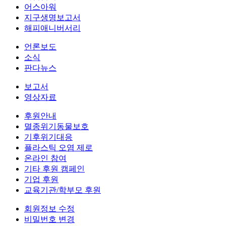
어스아워
지구생명보고서
해피애니버서리
언론보도
소식
판다뉴스
보고서
영상자료
후원안내
멸종위기동물보호
기후위기대응
플라스틱 오염 제로
온라인 참여
기타 후원 캠페인
기업 후원
교육기관/학부모 후원
회원정보 수정
비밀번호 변경