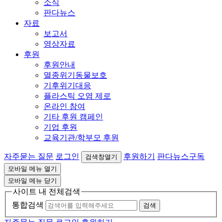
소식
판다뉴스
자료
보고서
영상자료
후원
후원안내
멸종위기동물보호
기후위기대응
플라스틱 오염 제로
온라인 참여
기타 후원 캠페인
기업 후원
교육기관/학부모 후원
자주묻는 질문
로그인
후원하기
판다뉴스구독
검색창열기
모바일 메뉴 열기
모바일 메뉴 닫기
사이트 내 전체검색
통합검색
검색