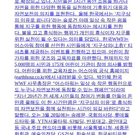
로 확장되고 있다. 시민들은 1시간 동안 소등을 하거나
자연을 위한 다양한 행동을 실천하며 기후위기 대응과
자연보전의 의지를 표현한다. 올해 한국에서는 ‘지구상
의 이유로 쉽니다’라는 슬로건 아래 일상 속 작은 쉼을
통해 지구를 위한 행동에 동참하자는 메시지를 전한
다. 불을 끄고 휴식하는 행위가 개인의 휴식이자 지구를
위한 실천이 될 수 있다는 의미를 담았다. 한국WWF는
어스아워 참여를 선언한 시민들에게 ‘지구상의(上衣)’ 티
셔츠를 제공하는 이벤트를 진행하고 있으며, 어린이 참
가자를 위한 굿즈와 교육자료를 마련했다. 현재까지 약
5,000명의 시민과 175개 어린이 기관이 참여 의사를 밝혔
다. 어린이를 위한 교육자료는 어스아워 공식 홈페이지
(earthhour.co.kr)에서 내려받을 수 있다. 박민혜 한국
WWF 사무총장은 “어스아워는 일상 속 작은 행동만으로
도 누구나 자연보전에 동참할 수 있는 캠페인”이라며
“지난 20년간 전 세계 시민들의 참여가 변화를 만들어 온
만큼 올해도 이 한 시간만큼은 ‘지구상의 이유’로 휴식하
며 자연보전을 함께 실천하는 시간이 되길 바란다”라고
말했다. 오는 3월 28일에는 숭례문, 국회의사당, 롯데월
드타워·몰, YTN서울타워, 63빌딩, 반포대교, 광안대교
등 국내 주요 랜드마크를 비롯해 서울특별시청, 세종문
화회관, 예술의전당, GS건설, 한솔섬유, 한국씨티은행