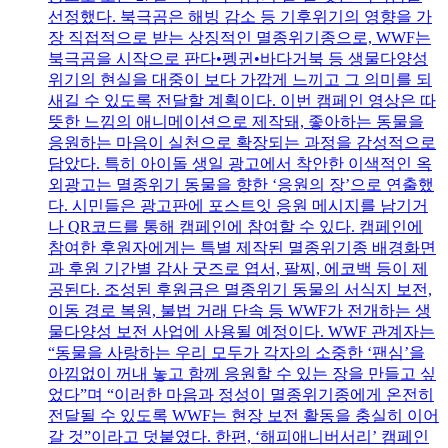
선정했다. 북극곰은 해빙 감소 등 기후위기의 영향을 가
장 직접적으로 받는 상징적인 멸종위기종으로, WWF는
북극곰을 시작으로 판다•펭귄•바다거북 등 생물다양성
위기의 현실을 대중이 보다 가깝게 느끼고 그 의미를 되
새길 수 있도록 전달할 계획이다. 이번 캠페인 영상은 따
뜻한 느낌의 애니메이션으로 제작돼, 좋아하는 동물을
응원하는 마음이 실천으로 확장되는 과정을 감성적으로
담았다. 특히 아이돌 생일 광고에서 착안한 이색적인 옥
외광고는 멸종위기 동물을 향한 ‘응원의 장’으로 연출했
다. 시민들은 광고판에 포스트잇 응원 메시지를 남기거
나 QR코드를 통해 캠페인에 참여할 수 있다. 캠페인에
참여한 후원자에게는 특별 제작된 멸종위기종 배경화면
과 후원 기간별 감사 굿즈로 엽서, 팔찌, 에코백 등이 제
공된다. 조성된 후원금은 멸종위기 동물의 서식지 보전,
이동 경로 복원, 불법 거래 단속 등 WWF가 전개하는 생
물다양성 보전 사업에 사용될 예정이다. WWF 관계자는
“동물을 사랑하는 우리 모두가 각자의 소중한 ‘팬심’을
아낌없이 꺼내 놓고 함께 응원할 수 있는 장을 만들고 싶
었다”며 “이러한 마음과 정성이 멸종위기종에게 온전히
전달될 수 있도록 WWF는 현장 보전 활동을 충실히 이어
갈 것”이라고 덧붙였다. 한편, ‘해피애니버서리’ 캠페인