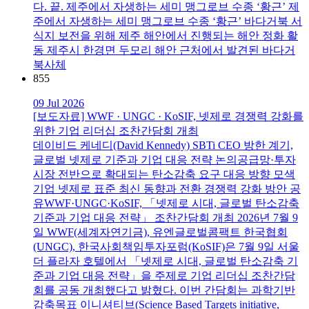
다. 끝. 제주에서 자생하는 세미 맹그로브 수종 ‘황근’ 제
주에서 자생하는 세미 맹그로브 수종 ‘황근’ 바다거북 서
식지 보전을 위해 제주 해안에서 진행되는 해안 정화 활
동 제주시 한경면 두모리 해안 근처에서 발견된 바다거
북사체
855
09 Jul 2026
[보도자료] WWF · UNGC · KoSIF, 넷제로 경쟁력 강화를
위한 기업 리더십 조찬간담회 개최
데이비드 케네디(David Kennedy) SBTi CEO 방한 계기,
글로벌 넷제로 기준과 기업 대응 전략 논의공급망·투자
시장 전반으로 확대되는 탄소감축 요구 대응 방향 모색
기업 넷제로 표준 최신 동향과 전환 경쟁력 강화 방안 공
유WWF·UNGC·KoSIF, 「넷제로 시대, 글로벌 탄소감축
기준과 기업 대응 전략」 조찬간담회 개최 2026년 7월 9
일 WWF(세계자연기금), 유엔글로벌콤팩트 한국협회
(UNGC), 한국사회책임투자포럼(KoSIF)은 7월 9일 서울
더 플라자 호텔에서 「넷제로 시대, 글로벌 탄소감축 기
준과 기업 대응 전략」을 주제로 기업 리더십 조찬간담
회를 공동 개최했다고 밝혔다. 이번 간담회는 과학기반
감축목표 이니셔티브(Science Based Targets initiative,