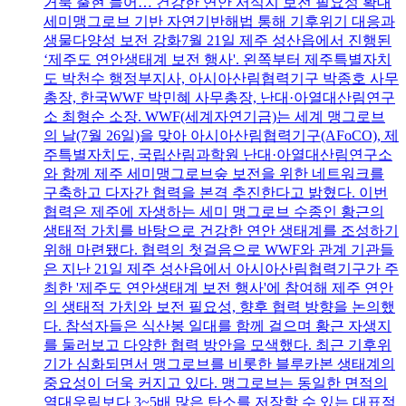
거북 출현 늘어… 건강한 연안 서식지 보전 필요성 확대
세미맹그로브 기반 자연기반해법 통해 기후위기 대응과
생물다양성 보전 강화7월 21일 제주 성산읍에서 진행된
‘제주도 연안생태계 보전 행사'. 왼쪽부터 제주특별자치
도 박천수 행정부지사, 아시아산림협력기구 박종호 사무
총장, 한국WWF 박민혜 사무총장, 난대·아열대산림연구
소 최형순 소장. WWF(세계자연기금)는 세계 맹그로브
의 날(7월 26일)을 맞아 아시아산림협력기구(AFoCO), 제
주특별자치도, 국립산림과학원 난대·아열대산림연구소
와 함께 제주 세미맹그로브숲 보전을 위한 네트워크를
구축하고 다자간 협력을 본격 추진한다고 밝혔다. 이번
협력은 제주에 자생하는 세미 맹그로브 수종인 황근의
생태적 가치를 바탕으로 건강한 연안 생태계를 조성하기
위해 마련됐다. 협력의 첫걸음으로 WWF와 관계 기관들
은 지난 21일 제주 성산읍에서 아시아산림협력기구가 주
최한 '제주도 연안생태계 보전 행사'에 참여해 제주 연안
의 생태적 가치와 보전 필요성, 향후 협력 방향을 논의했
다. 참석자들은 식산봉 일대를 함께 걸으며 황근 자생지
를 둘러보고 다양한 협력 방안을 모색했다. 최근 기후위
기가 심화되면서 맹그로브를 비롯한 블루카본 생태계의
중요성이 더욱 커지고 있다. 맹그로브는 동일한 면적의
열대우림보다 3~5배 많은 탄소를 저장할 수 있는 대표적