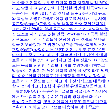
는 한국 기업들의 넷제로 전환을 적극 지원해 나갈 것"이
라고 말했다. 이날 간담회에 참석한 박민혜 한국WWF 사
무총장은 "이번 SBTi 기업 넷제로 표준 2.0은 기업 규모
와 특성을 반영한 다양한 이행 경로를 제시하는 동시에
공급망(Scope 3) 관리와 실행 책임을 한층 강화했다"며,
"ESG 공시 확대와 함께 공급망 관리가 기업 경쟁력의 핵
심 요소로 자리 잡고 있는 만큼, WWF는 SBTi 공동 설립
기관으로서 국내 기업들의 신뢰성 있는 넷제로 전환을
적극 지원하겠다"고 밝혔다. 양춘승 한국사회책임투자
포럼(KoSIF) 상임이사는 "SBTi 기업 넷제로 표준 2.0은
단순한 기준 개정이 아니라, 글로벌 시장이 기업의 넷제
로를 평가하는 방식이 달라지고 있다는 신호"라며 "앞으
로는 목표를 선언한 기업보다 이를 투명하게 이행하고
입증하는 기업이 더 높은 신뢰를 얻게 될 것"이라고 말했
다. 이어 "한국 기업들도 이번 개정을 글로벌 시장의 새
로운 평가 기준으로 인식하고 이에 선제적으로 대응해야
할 시점"이라고 강조했다. 유연철 유엔글로벌콤팩트 한
국협회(UNGC) 사무총장은 "글로벌 공급망과 투자시장
에서 탄소감축 이행 수준은 기업의 경쟁력을 좌우하는
핵심 요소인 만큼, 우리 기업들이 새로운 글로벌 기준을
정확히 이해하고 선제적으로 대응하는 것이 중요하