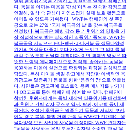
맞춰 멸종위기종을 기억하고 응원하는 릴레이 캠페인이
다. 동물을 아끼는 마음을 '팬심’이라는 친숙한 감정으로
연결해, 일상 속 관심이 자연스럽게 실제 보호 활동으로
이어질 수 있도록 기획됐다. WWF는 캠페인의 첫 주인
공으로 오는 27일 ‘국제 북극곰의 날’을 맞는 북극곰을
선정했다. 북극곰은 해빙 감소 등 기후위기의 영향을 가
장 직접적으로 받는 상징적인 멸종위기종으로, WWF는
북극곰을 시작으로 판다•펭귄•바다거북 등 생물다양성
위기의 현실을 대중이 보다 가깝게 느끼고 그 의미를 되
새길 수 있도록 전달할 계획이다. 이번 캠페인 영상은 따
뜻한 느낌의 애니메이션으로 제작돼, 좋아하는 동물을
응원하는 마음이 실천으로 확장되는 과정을 감성적으로
담았다. 특히 아이돌 생일 광고에서 착안한 이색적인 옥
외광고는 멸종위기 동물을 향한 ‘응원의 장’으로 연출했
다. 시민들은 광고판에 포스트잇 응원 메시지를 남기거
나 QR코드를 통해 캠페인에 참여할 수 있다. 캠페인에
참여한 후원자에게는 특별 제작된 멸종위기종 배경화면
과 후원 기간별 감사 굿즈로 엽서, 팔찌, 에코백 등이 제
공된다. 조성된 후원금은 멸종위기 동물의 서식지 보전,
이동 경로 복원, 불법 거래 단속 등 WWF가 전개하는 생
물다양성 보전 사업에 사용될 예정이다. WWF 관계자는
“동물을 사랑하는 우리 모두가 각자의 소중한 ‘팬심’을