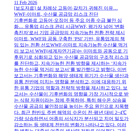
11 Feb 2026
[보도자료] 설 차례상 고등어·갈치가 귀해진 이유…
WWF-이마트, 수산물 공급망 리스크 진단
기후변화로 고등어·오징어 등 주요 어종 수급 불안 심
화… 유통업 리스크 관리 시급WWF, 평가자 넘어 '변화
촉진자'로서 기업 공급망의 지속가능한 전환 전략 제시
이마트, WWF와 공동 구축한 ‘PSI’ 기반, 유통업계의 책
임 있는 전환 선도WWF-이마트 지속가능한 수산물 먹거
리 보고서 WWF(세계자연기금)는 이마트와 공동으로 기
후위기로 심화되고 있는 수산물 공급망의 구조적 리스크
를 진단하고, 지속가능한 전환 방향을 제시하는 ‘지속가
능한 수산물 먹거리 보고서’를 발간했다고 밝혔다. 이번
보고서는 기후변화와 해양 생태계 위기가 수산물 생산과
유통 전반에 미치는 영향을 분석하고, 이에 대응하기 위
한 유통 기업의 역할과 전략적 방향을 제시하고 있다. 보
고서는 수산물이 기후변화의 영향을 가장 가시적으로 받
는 식량 자원이라는 점에 주목하며, 특히 해수온 상승을
수산물 공급의 불안정성을 높이는 주요 원인으로 지목했
다. 최근 한반도 주변 해역의 수온이 전·평년 대비 2~4℃
가량 상승하면서 어종의 서식지가 분산되고 치어 밀도가
감소하는 등 생태계 전반의 변화가 나타나고 있다. 이러
한 변화는 대중성 어종의 생산량 저하로 이어졌다. 고등