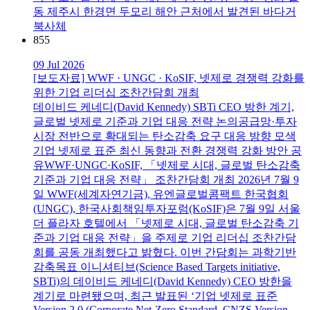
동 제주시 한경면 두모리 해안 근처에서 발견된 바다거
북사체
855
09 Jul 2026
[보도자료] WWF · UNGC · KoSIF, 넷제로 경쟁력 강화를
위한 기업 리더십 조찬간담회 개최
데이비드 케네디(David Kennedy) SBTi CEO 방한 계기,
글로벌 넷제로 기준과 기업 대응 전략 논의공급망·투자
시장 전반으로 확대되는 탄소감축 요구 대응 방향 모색
기업 넷제로 표준 최신 동향과 전환 경쟁력 강화 방안 공
유WWF·UNGC·KoSIF, 「넷제로 시대, 글로벌 탄소감축
기준과 기업 대응 전략」 조찬간담회 개최 2026년 7월 9
일 WWF(세계자연기금), 유엔글로벌콤팩트 한국협회
(UNGC), 한국사회책임투자포럼(KoSIF)은 7월 9일 서울
더 플라자 호텔에서 「넷제로 시대, 글로벌 탄소감축 기
준과 기업 대응 전략」을 주제로 기업 리더십 조찬간담
회를 공동 개최했다고 밝혔다. 이번 간담회는 과학기반
감축목표 이니셔티브(Science Based Targets initiative,
SBTi)의 데이비드 케네디(David Kennedy) CEO 방한을
계기로 마련됐으며, 최근 발표된 ‘기업 넷제로 표준
Version 2.0 (Corporate Net-Zero Standard, CNZS Version