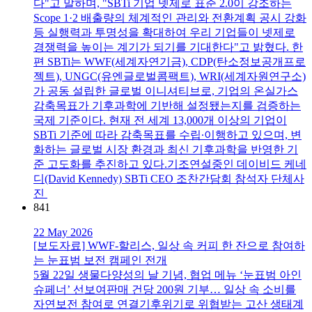
다"고 말하며, "SBTi 기업 넷제로 표준 2.0이 강조하는
Scope 1·2 배출량의 체계적인 관리와 전환계획 공시 강화
등 실행력과 투명성을 확대하여 우리 기업들이 넷제로
경쟁력을 높이는 계기가 되기를 기대한다"고 밝혔다. 한
편 SBTi는 WWF(세계자연기금), CDP(탄소정보공개프로
젝트), UNGC(유엔글로벌콤팩트), WRI(세계자원연구소)
가 공동 설립한 글로벌 이니셔티브로, 기업의 온실가스
감축목표가 기후과학에 기반해 설정됐는지를 검증하는
국제 기준이다. 현재 전 세계 13,000개 이상의 기업이
SBTi 기준에 따라 감축목표를 수립∙이행하고 있으며, 변
화하는 글로벌 시장 환경과 최신 기후과학을 반영한 기
준 고도화를 추진하고 있다.기조연설중인 데이비드 케네
디(David Kennedy) SBTi CEO 조찬간담회 참석자 단체사
진
841
22 May 2026
[보도자료] WWF-할리스, 일상 속 커피 한 잔으로 참여하
는 눈표범 보전 캠페인 전개
5월 22일 생물다양성의 날 기념, 협업 메뉴 ‘눈표범 아인
슈페너’ 선보여판매 건당 200원 기부… 일상 속 소비를
자연보전 참여로 연결기후위기로 위협받는 고산 생태계