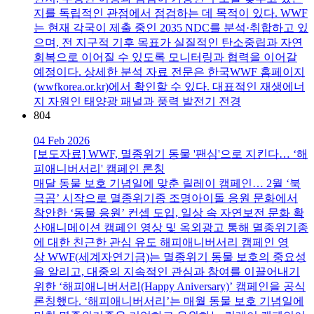
지를 독립적인 관점에서 점검하는 데 목적이 있다. WWF
는 현재 각국이 제출 중인 2035 NDC를 분석·취합하고 있
으며, 전 지구적 기후 목표가 실질적인 탄소중립과 자연
회복으로 이어질 수 있도록 모니터링과 협력을 이어갈
예정이다. 상세한 분석 자료 전문은 한국WWF 홈페이지
(wwfkorea.or.kr)에서 확인할 수 있다. 대표적인 재생에너
지 자원인 태양광 패널과 풍력 발전기 전경
804
04 Feb 2026
[보도자료] WWF, 멸종위기 동물 '팬심'으로 지킨다… ‘해
피애니버서리' 캠페인 론칭
매달 동물 보호 기념일에 맞춘 릴레이 캠페인… 2월 ‘북
극곰’ 시작으로 멸종위기종 조명아이돌 응원 문화에서
착안한 ‘동물 응원’ 컨셉 도입, 일상 속 자연보전 문화 확
산애니메이션 캠페인 영상 및 옥외광고 통해 멸종위기종
에 대한 친근한 관심 유도 해피애니버서리 캠페인 영
상 WWF(세계자연기금)는 멸종위기 동물 보호의 중요성
을 알리고, 대중의 지속적인 관심과 참여를 이끌어내기
위한 ‘해피애니버서리(Happy Aniversary)’ 캠페인을 공식
론칭했다. ‘해피애니버서리’는 매월 동물 보호 기념일에