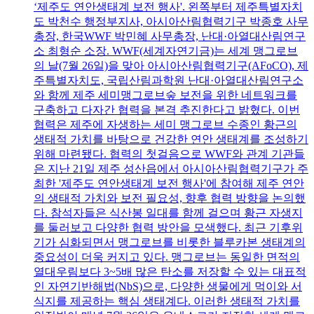
‘제주도 연안생태계 보전 행사'. 왼쪽부터 제주특별자치
도 박천수 행정부지사, 아시아산림협력기구 박종호 사무
총장, 한국WWF 박민혜 사무총장, 난대·아열대산림연구
소 최형순 소장. WWF(세계자연기금)는 세계 맹그로브
의 날(7월 26일)을 맞아 아시아산림협력기구(AFoCO), 제
주특별자치도, 국립산림과학원 난대·아열대산림연구소
와 함께 제주 세미맹그로브숲 보전을 위한 네트워크를
구축하고 다자간 협력을 본격 추진한다고 밝혔다. 이번
협력은 제주에 자생하는 세미 맹그로브 수종인 황근의
생태적 가치를 바탕으로 건강한 연안 생태계를 조성하기
위해 마련됐다. 협력의 첫걸음으로 WWF와 관계 기관들
은 지난 21일 제주 성산읍에서 아시아산림협력기구가 주
최한 '제주도 연안생태계 보전 행사'에 참여해 제주 연안
의 생태적 가치와 보전 필요성, 향후 협력 방향을 논의했
다. 참석자들은 식산봉 일대를 함께 걸으며 황근 자생지
를 둘러보고 다양한 협력 방안을 모색했다. 최근 기후위
기가 심화되면서 맹그로브를 비롯한 블루카본 생태계의
중요성이 더욱 커지고 있다. 맹그로브는 동일한 면적의
열대우림보다 3~5배 많은 탄소를 저장할 수 있는 대표적
인 자연기반해법(NbS)으로, 다양한 생물에게 먹이와 서
식지를 제공하는 핵심 생태계다. 이러한 생태적 가치를