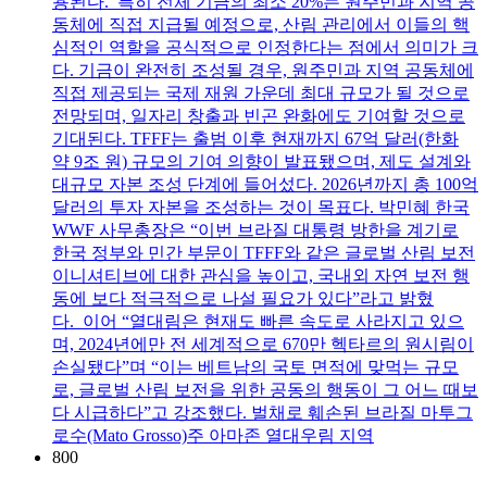
용된다. 특히 전체 기금의 최소 20%는 원주민과 지역 공
동체에 직접 지급될 예정으로, 산림 관리에서 이들의 핵
심적인 역할을 공식적으로 인정한다는 점에서 의미가 크
다. 기금이 완전히 조성될 경우, 원주민과 지역 공동체에
직접 제공되는 국제 재원 가운데 최대 규모가 될 것으로
전망되며, 일자리 창출과 빈곤 완화에도 기여할 것으로
기대된다. TFFF는 출범 이후 현재까지 67억 달러(한화
약 9조 원) 규모의 기여 의향이 발표됐으며, 제도 설계와
대규모 자본 조성 단계에 들어섰다. 2026년까지 총 100억
달러의 투자 자본을 조성하는 것이 목표다. 박민혜 한국
WWF 사무총장은 “이번 브라질 대통령 방한을 계기로
한국 정부와 민간 부문이 TFFF와 같은 글로벌 산림 보전
이니셔티브에 대한 관심을 높이고, 국내외 자연 보전 행
동에 보다 적극적으로 나설 필요가 있다”라고 밝혔
다. 이어 “열대림은 현재도 빠른 속도로 사라지고 있으
며, 2024년에만 전 세계적으로 670만 헥타르의 원시림이
손실됐다”며 “이는 베트남의 국토 면적에 맞먹는 규모
로, 글로벌 산림 보전을 위한 공동의 행동이 그 어느 때보
다 시급하다”고 강조했다. 벌채로 훼손된 브라질 마투그
로수(Mato Grosso)주 아마존 열대우림 지역
800