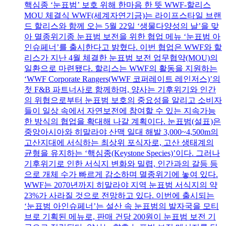
핵심종 ‘눈표범’ 보호 위해 한마음 한 뜻 WWF-할리스
MOU 체결식 WWF(세계자연기금)는 라이프스타일 브랜
드 할리스와 함께 오는 5월 22일 ‘생물다양성의 날’을 맞
아 멸종위기종 눈표범 보전을 위한 협업 메뉴 ‘눈표범 아
인슈페너’를 출시한다고 밝혔다. 이번 협업은 WWF와 할
리스가 지난 4월 체결한 눈표범 보전 업무협약(MOU)의
일환으로 마련됐다. 할리스는 WWF의 활동을 지원하는
‘WWF Corporate Rangers(WWF 코퍼레이트 레인저스)’의
첫 F&B 파트너사로 함께하며, 양사는 기후위기와 인간
의 위협으로부터 눈표범 보호의 중요성을 알리고 소비자
들이 일상 속에서 자연보전에 참여할 수 있는 지속가능
한 방식의 협업을 확대해 나갈 계획이다. 눈표범(설표)은
중앙아시아와 히말라야 산맥 일대 해발 3,000~4,500m의
고산지대에 서식하는 최상위 포식자로, 고산 생태계의
균형을 유지하는 ‘핵심종(Keystone Species)’이다. 그러나
기후위기로 인한 서식지 변화와 밀렵, 인간과의 갈등 등
으로 개체 수가 빠르게 감소하며 멸종위기에 놓여 있다.
WWF는 2070년까지 히말라야 지역 눈표범 서식지의 약
23%가 사라질 것으로 전망하고 있다. 이번에 출시되는
‘눈표범 아인슈페너’는 설산 속 눈표범의 발자국을 모티
브로 기획된 메뉴로, 판매 건당 200원이 눈표범 보전 기