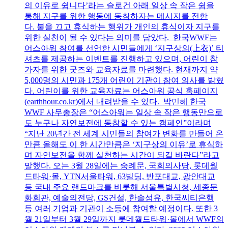
의 이유로 쉽니다’라는 슬로건 아래 일상 속 작은 쉼을
통해 지구를 위한 행동에 동참하자는 메시지를 전한
다. 불을 끄고 휴식하는 행위가 개인의 휴식이자 지구를
위한 실천이 될 수 있다는 의미를 담았다. 한국WWF는
어스아워 참여를 선언한 시민들에게 ‘지구상의(上衣)’ 티
셔츠를 제공하는 이벤트를 진행하고 있으며, 어린이 참
가자를 위한 굿즈와 교육자료를 마련했다. 현재까지 약
5,000명의 시민과 175개 어린이 기관이 참여 의사를 밝혔
다. 어린이를 위한 교육자료는 어스아워 공식 홈페이지
(earthhour.co.kr)에서 내려받을 수 있다. 박민혜 한국
WWF 사무총장은 “어스아워는 일상 속 작은 행동만으로
도 누구나 자연보전에 동참할 수 있는 캠페인”이라며
“지난 20년간 전 세계 시민들의 참여가 변화를 만들어 온
만큼 올해도 이 한 시간만큼은 ‘지구상의 이유’로 휴식하
며 자연보전을 함께 실천하는 시간이 되길 바란다”라고
말했다. 오는 3월 28일에는 숭례문, 국회의사당, 롯데월
드타워·몰, YTN서울타워, 63빌딩, 반포대교, 광안대교
등 국내 주요 랜드마크를 비롯해 서울특별시청, 세종문
화회관, 예술의전당, GS건설, 한솔섬유, 한국씨티은행
등 여러 기업과 기관이 소등에 참여할 예정이다. 또한 3
월 21일부터 3월 29일까지 롯데월드타워·몰에서 WWF의