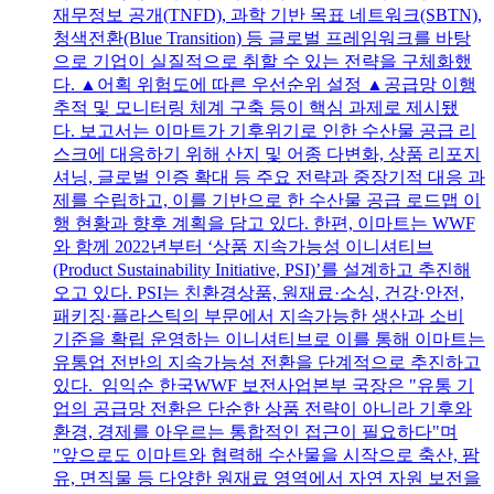
재무정보 공개(TNFD), 과학 기반 목표 네트워크(SBTN),
청색전환(Blue Transition) 등 글로벌 프레임워크를 바탕
으로 기업이 실질적으로 취할 수 있는 전략을 구체화했
다. ▲어획 위험도에 따른 우선순위 설정 ▲공급망 이행
추적 및 모니터링 체계 구축 등이 핵심 과제로 제시됐
다. 보고서는 이마트가 기후위기로 인한 수산물 공급 리
스크에 대응하기 위해 산지 및 어종 다변화, 상품 리포지
셔닝, 글로벌 인증 확대 등 주요 전략과 중장기적 대응 과
제를 수립하고, 이를 기반으로 한 수산물 공급 로드맵 이
행 현황과 향후 계획을 담고 있다. 한편, 이마트는 WWF
와 함께 2022년부터 ‘상품 지속가능성 이니셔티브
(Product Sustainability Initiative, PSI)’를 설계하고 추진해
오고 있다. PSI는 친환경상품, 원재료·소싱, 건강·안전,
패키징·플라스틱의 부문에서 지속가능한 생산과 소비
기준을 확립 운영하는 이니셔티브로 이를 통해 이마트는
유통업 전반의 지속가능성 전환을 단계적으로 추진하고
있다. 임익순 한국WWF 보전사업본부 국장은 "유통 기
업의 공급망 전환은 단순한 상품 전략이 아니라 기후와
환경, 경제를 아우르는 통합적인 접근이 필요하다"며
"앞으로도 이마트와 협력해 수산물을 시작으로 축산, 팜
유, 면직물 등 다양한 원재료 영역에서 자연 자원 보전을