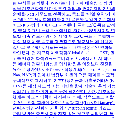
된 수치를 설정했다. WWF는 이에 대해 배출량 산정 방
식을 기후변화에 대한 정부간 협의체(IPCC) 지침 기반의
순배출(Net) 기준으로 전환하고, 목표를 ‘단일 수치’가 아
닌 ‘범위’로 제시함에 따라 이전 목표와 동일한 기준에서
비교•평가하기 어렵다고 지적했다. 특히 1.5℃ 목표 달성
의 핵심 지표인 누적 탄소예산과 2031~2035년 사이의 연
도별 감축 경로가 명시되지 않아, 1.5℃ 목표에 부합하는
지와 감축 이행 속도를 객관적으로 검증하는 데 한계가
있다고 분석했다. 새로운 목표에 대한 긍정적인 변화도
확인됐다. 전 지구적 이행점검(Global Stocktake, GST) 권
고를 반영해 화석연료로부터의 전환, 재생에너지 확대
등 에너지 전환 방향성을 명시한 점은 이전보다 진전된
요소로 평가됐다. 또한 국가 적응계획(National Adaptation
Plan, NAP)과 연계한 범정부 차원의 적응 체계를 비교적
구체적으로 제시하고, 기후대응기금과 배출권거래제(K-
ETS) 등 재정·제도적 이행 기반을 함께 서술해 추적 가능
성의 기초를 마련한 점도 높게 평가됐다. 반면, 기후적응
체계는 비교적 명확히 제시된 데 비해, 적응으로도 피할
수 없는 잔여 피해에 대한 ‘손실과 피해(Loss & Damage)’
전략과 해양·산림의 기후 임계점(tipping points) 리스크
관리 방안은 충분히 다뤄지지 않은 것으로 나타났다. 특