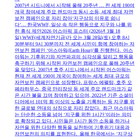
2007년 시드니에서 시작해 올해 20주년 … 전 세계 190여
개국 참여세계 주요 랜드마크 동시 소등, 세계 최대 자연
보전 캠페인으로 자리 잡아‘지구상의 이유로 쉽니
다’… 한국WWF, 일상 속 작은 행동으로 지구와 나를 위
한 휴식 제안2026 어스아워 포스터 (2026년 3월 18
일) WWF(세계자연기금)가 오는 3월 28일(토) 오후 8시
30분부터 9시 30분까지 전 세계 시민이 함께 참여하는 자
연보전 캠페인 ‘어스아워(Earth Hour)’를 진행한다. 어스
아워는 기후위기와 자연파괴의 심각성을 알리고 행동을
촉구하기 위해 시작된 자연보전 캠페인으로 올해 20주년
을 맞았다. 2007년 호주 시드니에서 시작된 어스아워는
현재 전 세계 190여 개국이 참여하는 세계 최대 규모의
자연보전 캠페인으로 성장했다. 프랑스 에펠탑, 호주 오
페라하우스, 중국 만리장성 등 세계 주요 랜드마크가 같
은 시간 불을 끄며 참여하고 있으며, 2022년 기준 소셜미
디어에서 101억 회 이상의 노출을 기록하는 등 지구를 위
한 글로벌 연대의 상징으로 자리 잡았다. 최근 어스아워
는 단순한 소등을 넘어 ‘지구를 위한 1시간’이라는 의미
로 확장되고 있다. 시민들은 1시간 동안 소등을 하거나
자연을 위한 다양한 행동을 실천하며 기후위기 대응과
자연보전의 의지를 표현한다. 올해 한국에서는 ‘지구상