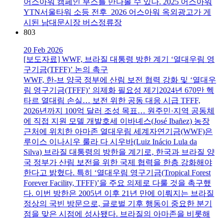
어스아워 캠페인 부스를 만나볼 수 있다. 2025 어스아워
YTN서울타워 소등 전후 2026 어스아워 옥외광고가 게
시된 남대문시장 버스정류장
803
20 Feb 2026
[보도자료] WWF, 브라질 대통령 방한 계기 ‘열대우림 영
구기금(TFFF)’ 논의 촉구
WWF, 한-브 양국 정부에 산림 보전 협력 강화 및 ‘열대우
림 영구기금(TFFF)’ 의제화 필요성 제기2024년 670만 헥
타르 열대림 손실… 보전 위한 공동 대응 시급 TFFF,
2026년까지 100억 달러 조성 목표… 원주민·지역 공동체
에 직접 지원 모델 개발호세 이바녜스(José Ibañez) 농장
근처에 위치한 아마존 열대우림 세계자연기금(WWF)은
루이스 이나시우 룰라 다 시우바(Luiz Inácio Lula da
Silva) 브라질 대통령의 방한을 계기로, 한국과 브라질 양
국 정부가 산림 보전을 위한 국제 협력을 한층 강화해야
한다고 밝혔다. 특히 ‘열대우림 영구기금(Tropical Forest
Forever Facility, TFFF)’을 주요 의제로 다룰 것을 촉구했
다. 이번 방한은 2005년 이후 21년 만에 이뤄지는 브라질
정상의 국빈 방문으로, 글로벌 기후 행동이 중요한 분기
점을 맞은 시점에 성사됐다. 브라질의 아마존을 비롯해