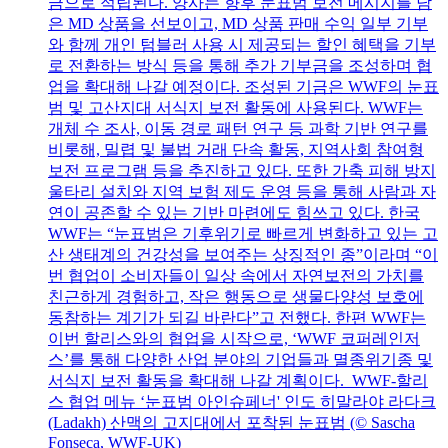
금으로 적립된다. 양사는 향후 눈표범 보전 메시지를 담
은 MD 상품을 선보이고, MD 상품 판매 수익 일부 기부
와 함께 개인 텀블러 사용 시 제공되는 할인 혜택을 기부
로 전환하는 방식 등을 통해 추가 기부금을 조성하며 협
업을 확대해 나갈 예정이다. 조성된 기금은 WWF의 눈표
범 및 고산지대 서식지 보전 활동에 사용된다. WWF는
개체 수 조사, 이동 경로 패턴 연구 등 과학 기반 연구를
비롯해, 밀렵 및 불법 거래 단속 활동, 지역사회 참여형
보전 프로그램 등을 추진하고 있다. 또한 가축 피해 방지
울타리 설치와 지역 보험 제도 운영 등을 통해 사람과 자
연이 공존할 수 있는 기반 마련에도 힘쓰고 있다. 한국
WWF는 “눈표범은 기후위기로 빠르게 변화하고 있는 고
산 생태계의 건강성을 보여주는 상징적인 종”이라며 “이
번 협업이 소비자들이 일상 속에서 자연보전의 가치를
친근하게 경험하고, 작은 행동으로 생물다양성 보호에
동참하는 계기가 되길 바란다”고 전했다. 한편 WWF는
이번 할리스와의 협업을 시작으로, ‘WWF 코퍼레인저
스’를 통해 다양한 산업 분야의 기업들과 멸종위기종 및
서식지 보전 활동을 확대해 나갈 계획이다. WWF-할리
스 협업 메뉴 ‘눈표범 아인슈페너' 인도 히말라야 라다크
(Ladakh) 산맥의 고지대에서 포착된 눈표범 (© Sascha
Fonseca, WWF-UK)