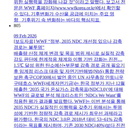
위한 실행력을 강화해 나갈 것"이라고 말했다. 보고서 전
문은 WWF 홈페이지(www.wwfkorea.or.kr)에서 확인할
수 있다. 기후변화가 수산물 공급에 미치는 주요 영
향 기후위기 속 변화하는 바다의 핵심지표
805
09 Feb 2026
[보도자료] WWF “정부, 2035 NDC 개선점 있으나 감축
경로는 불투명”
배출량 산정 체계 변경 및 목표 범위 제시로 실질적 감축
강도 판단에 한계적응 체계와 이행 기반 강화는 진전…
1.5℃ 달성 위한 탄소예산•부문별 감축 경로 공개 필요기
후 임계점 리스크 대응 및 자연기반해법(NbS) 통합 전략
보완 촉구COP30에서 발언 중인 UN 사무총장 안토니우
구테흐스 WWF(세계자연기금)는 한국 정부가 지난 12월
제출한 ‘2035 국가 온실가스 감축목표(NDC3.0)’에 대해
WWF의 글로벌 분석 체크리스트인 ‘NDCs We Want’를
적용한 평가 결과를 발표했다. WWF는 이번 분석을 통해
2035 NDC가 실질적인 이행력을 갖추기 위해서는 투명
성에 기반한 정량적 감축 경로 제시가 최우선 과제라고
평가했다. 한국의 NDC 3.0은 2018년 대비 53~61% 감축
이라는 목표를 제시하며, 기존 2030 NDC(40%)보다 진전