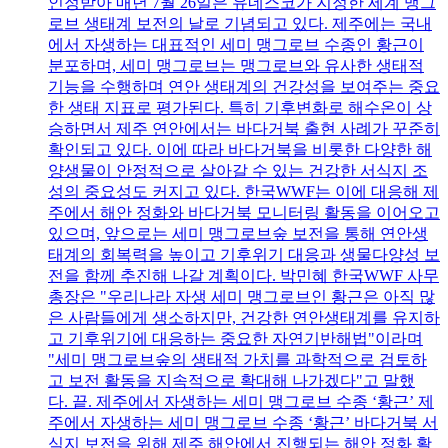
인정받아 매년 7월 26일은 유네스코가 지정한 세계 맹그
로브 생태계 보전의 날로 기념되고 있다. 제주에는 국내
에서 자생하는 대표적인 세미 맹그로브 수종인 황근이
분포하며, 세미 맹그로브는 맹그로브와 유사한 생태적
기능을 수행하며 연안 생태계의 건강성을 보여주는 중요
한 생태 지표로 평가된다. 특히 기후변화로 해수온이 상
승하면서 제주 연안에서는 바다거북 출현 사례가 꾸준히
확인되고 있다. 이에 따라 바다거북을 비롯한 다양한 해
양생물이 안정적으로 살아갈 수 있는 건강한 서식지 조
성의 중요성도 커지고 있다. 한국WWF는 이에 대응해 제
주에서 해안 정화와 바다거북 모니터링 활동을 이어오고
있으며, 앞으로는 세미 맹그로브숲 보전을 통해 연안생
태계의 회복력을 높이고 기후위기 대응과 생물다양성 보
전을 함께 추진해 나갈 계획이다. 박민혜 한국WWF 사무
총장은 "우리나라 자생 세미 맹그로브인 황근은 아직 많
은 사람들에게 생소하지만, 건강한 연안생태계를 유지하
고 기후위기에 대응하는 중요한 자연기반해법"이라며
"세미 맹그로브숲의 생태적 가치를 과학적으로 검토하
고 보전 활동을 지속적으로 확대해 나가겠다"고 말했
다. 끝. 제주에서 자생하는 세미 맹그로브 수종 ‘황근’ 제
주에서 자생하는 세미 맹그로브 수종 ‘황근’ 바다거북 서
식지 보전을 위해 제주 해안에서 진행되는 해안 정화 활