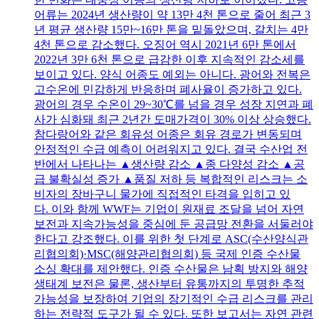
어류는 2024년 생산량이 약 13만 4천 톤으로 줄어 최근 3
년 평균 생산량 15만~16만 톤을 밑돌았으며, 갈치는 4만
4천 톤으로 감소했다. 오징어 역시 2021년 6만 톤에서
2022년 3만 6천 톤으로 급감한 이후 지속적인 감소세를
보이고 있다. 양식 어종도 예외는 아니다. 광어와 전복은
고수온에 민감하게 반응하며 폐사율이 증가하고 있다.
광어의 경우 수온이 29~30℃를 넘을 경우 성장 지연과 폐
사가 심화돼 최근 2년간 도매가격이 30% 이상 상승했다.
참다랑어와 같은 회유성 어종은 회유 경로가 변동되며
안정적인 수급 예측이 어려워지고 있다. 결국 수산업 전
반에서 나타나는 ▲생산량 감소 ▲종 다양성 감소 ▲공
급 불확실성 증가 ▲품질 저하 등 복합적인 리스크는 소
비자의 장바구니 물가에 직접적인 타격을 입히고 있
다. 이와 함께 WWF는 기업이 원재료 조달을 넘어 자연
보전과 지속가능성을 중심에 둔 공급망 전환을 서둘러야
한다고 강조했다. 이를 위한 첫 단계로 ASC(수산양식관
리협의회)·MSC(해양관리협의회) 등 국제 인증 수산물
소싱 확대를 제안했다. 인증 수산물은 남획 방지와 해양
생태계 보전은 물론, 생산부터 유통까지의 투명한 추적
가능성을 보장하여 기업의 장기적인 수급 리스크를 관리
하는 전략적 도구가 될 수 있다. 또한 보고서는 자연 관련