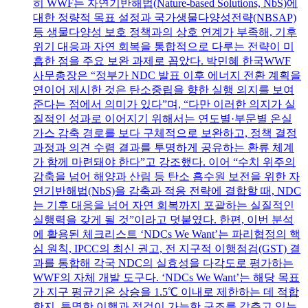
히 WWF는 자연기반해법(Nature-based Solutions, NbS)에
대한 정량적 목표 설정과 국가생물다양성전략(NBSAP)
등 생물다양성 보호 정책과의 상호 연계가 부족해, 기후
위기 대응과 자연 회복을 통합적으로 다루는 전략이 미
흡한 점을 주요 보완 과제로 꼽았다. 박민혜 한국WWF
사무총장은 “정부가 NDC 발표 이후 에너지 전환 계획을
연이어 제시한 것은 탄소중립을 향한 실행 의지를 보여
준다는 점에서 의미가 있다”며, “다만 이러한 의지가 실
질적인 성과로 이어지기 위해서는 연도별·부문별 온실
가스 감축 경로를 보다 구체적으로 보완하고, 정책 결정
과정과 의견 수렴 결과를 투명하게 공유하는 환류 체계
가 함께 마련돼야 한다”고 강조했다. 이어 “수치 위주의
감축을 넘어 해양과 산림 등 탄소 흡수원 보전을 위한 자
연기반해법(NbS)을 감축과 적응 전략에 결합할 때, NDC
는 기후 대응을 넘어 자연 회복까지 포괄하는 실질적인
실행력을 갖게 될 것”이라고 덧붙였다. 한편, 이번 분석
에 활용된 체크리스트 ‘NDCs We Want’는 파리협정의 핵
심 원칙, IPCC의 최신 권고, 전 지구적 이행점검(GST) 결
과를 통합해 각국 NDC의 실효성을 다각도로 평가하는
WWF의 자체 개발 도구다. ‘NDCs We Want’는 해당 목표
가 지구 평균기온 상승을 1.5℃ 이내로 제한하는 데 적합
한지, 투명한 이행과 점검이 가능한 구조를 갖추고 있는