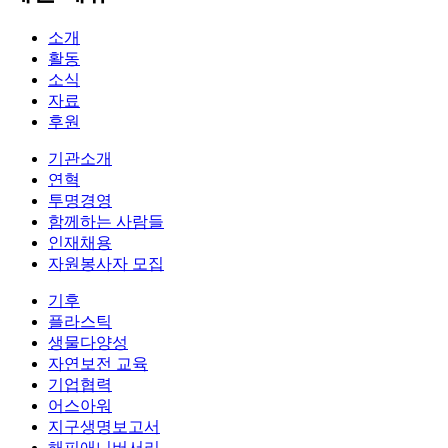
소개
활동
소식
자료
후원
기관소개
연혁
투명경영
함께하는 사람들
인재채용
자원봉사자 모집
기후
플라스틱
생물다양성
자연보전 교육
기업협력
어스아워
지구생명보고서
해피애니버서리