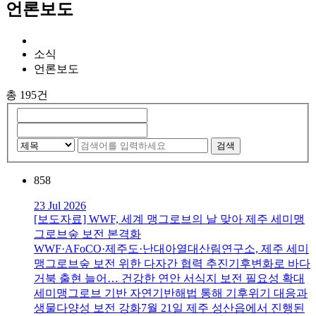
언론보도
소식
언론보도
총 195건
검색
858
23 Jul 2026
[보도자료] WWF, 세계 맹그로브의 날 맞아 제주 세미맹
그로브숲 보전 본격화
WWF·AFoCO·제주도·난대아열대산림연구소, 제주 세미
맹그로브숲 보전 위한 다자간 협력 추진기후변화로 바다
거북 출현 늘어… 건강한 연안 서식지 보전 필요성 확대
세미맹그로브 기반 자연기반해법 통해 기후위기 대응과
생물다양성 보전 강화7월 21일 제주 성산읍에서 진행된