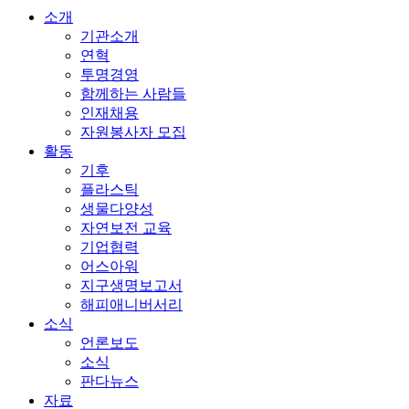
소개
기관소개
연혁
투명경영
함께하는 사람들
인재채용
자원봉사자 모집
활동
기후
플라스틱
생물다양성
자연보전 교육
기업협력
어스아워
지구생명보고서
해피애니버서리
소식
언론보도
소식
판다뉴스
자료