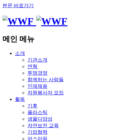
본문 바로가기
메인 메뉴
소개
기관소개
연혁
투명경영
함께하는 사람들
인재채용
자원봉사자 모집
활동
기후
플라스틱
생물다양성
자연보전 교육
기업협력
어스아워