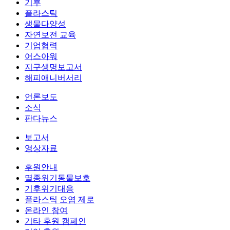
기후
플라스틱
생물다양성
자연보전 교육
기업협력
어스아워
지구생명보고서
해피애니버서리
언론보도
소식
판다뉴스
보고서
영상자료
후원안내
멸종위기동물보호
기후위기대응
플라스틱 오염 제로
온라인 참여
기타 후원 캠페인