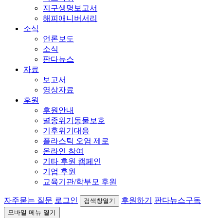
지구생명보고서
해피애니버서리
소식
언론보도
소식
판다뉴스
자료
보고서
영상자료
후원
후원안내
멸종위기동물보호
기후위기대응
플라스틱 오염 제로
온라인 참여
기타 후원 캠페인
기업 후원
교육기관/학부모 후원
자주묻는 질문
로그인
후원하기
판다뉴스구독
검색창열기
모바일 메뉴 열기