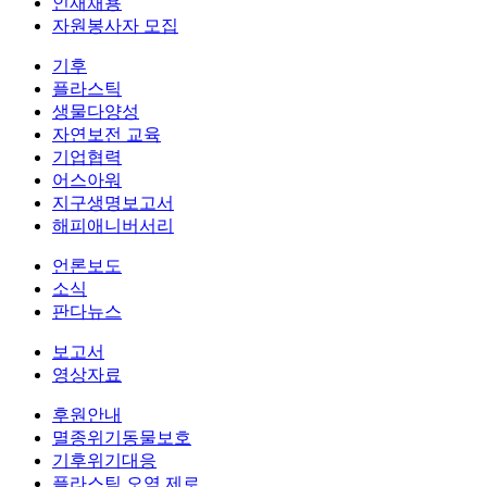
인재채용
자원봉사자 모집
기후
플라스틱
생물다양성
자연보전 교육
기업협력
어스아워
지구생명보고서
해피애니버서리
언론보도
소식
판다뉴스
보고서
영상자료
후원안내
멸종위기동물보호
기후위기대응
플라스틱 오염 제로