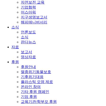
자연보전 교육
기업협력
어스아워
지구생명보고서
해피애니버서리
소식
언론보도
소식
판다뉴스
자료
보고서
영상자료
후원
후원안내
멸종위기동물보호
기후위기대응
플라스틱 오염 제로
온라인 참여
기타 후원 캠페인
기업 후원
교육기관/학부모 후원