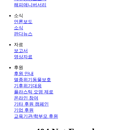
해피애니버서리
소식
언론보도
소식
판다뉴스
자료
보고서
영상자료
후원
후원 안내
멸종위기동물보호
기후위기대응
플라스틱 오염 제로
온라인 참여
기타 후원 캠페인
기업 후원
교육기관/학부모 후원