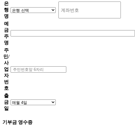
은
행
명
예
금
주
명
주
민/
사
업
자
번
호
출
금
일
기부금 영수증