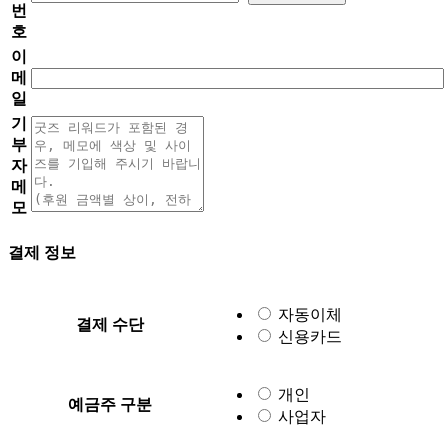
번
호
이
메
일
기
부
자
메
모
결제 정보
자동이체
결제 수단
신용카드
개인
예금주 구분
사업자