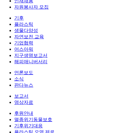
인재채용
자원봉사자 모집
기후
플라스틱
생물다양성
자연보전 교육
기업협력
어스아워
지구생명보고서
해피애니버서리
언론보도
소식
판다뉴스
보고서
영상자료
후원안내
멸종위기동물보호
기후위기대응
플라스틱 오염 제로