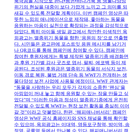
북극곰을 시작으로 판다•펭귄•바다거북 등 생물다양성
위기의 현실을 대중이 보다 가깝게 느끼고 그 의미를 되
새길 수 있도록 전달할 계획이다. 이번 캠페인 영상은 따
뜻한 느낌의 애니메이션으로 제작돼, 좋아하는 동물을
응원하는 마음이 실천으로 확장되는 과정을 감성적으로
담았다. 특히 아이돌 생일 광고에서 착안한 이색적인 옥
외광고는 멸종위기 동물을 향한 ‘응원의 장’으로 연출했
다. 시민들은 광고판에 포스트잇 응원 메시지를 남기거
나 QR코드를 통해 캠페인에 참여할 수 있다. 캠페인에
참여한 후원자에게는 특별 제작된 멸종위기종 배경화면
과 후원 기간별 감사 굿즈로 엽서, 팔찌, 에코백 등이 제
공된다. 조성된 후원금은 멸종위기 동물의 서식지 보전,
이동 경로 복원, 불법 거래 단속 등 WWF가 전개하는 생
물다양성 보전 사업에 사용될 예정이다. WWF 관계자는
“동물을 사랑하는 우리 모두가 각자의 소중한 ‘팬심’을
아낌없이 꺼내 놓고 함께 응원할 수 있는 장을 만들고 싶
었다”며 “이러한 마음과 정성이 멸종위기종에게 온전히
전달될 수 있도록 WWF는 현장 보전 활동을 충실히 이어
갈 것”이라고 덧붙였다. 한편, ‘해피애니버서리’ 캠페인
영상은 WWF 공식 홈페이지와 SNS 채널을 통해 확인할
수 있으며, 옥외광고는 이대역, 영등포구청역, 방이역, 송
정역, 공릉역 등에서 만나볼 수 있다. 해피애니버서리 캠