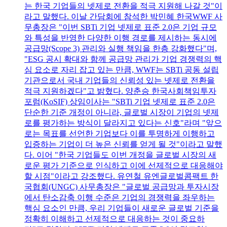
는 한국 기업들의 넷제로 전환을 적극 지원해 나갈 것"이
라고 말했다. 이날 간담회에 참석한 박민혜 한국WWF 사
무총장은 "이번 SBTi 기업 넷제로 표준 2.0은 기업 규모
와 특성을 반영한 다양한 이행 경로를 제시하는 동시에
공급망(Scope 3) 관리와 실행 책임을 한층 강화했다"며,
"ESG 공시 확대와 함께 공급망 관리가 기업 경쟁력의 핵
심 요소로 자리 잡고 있는 만큼, WWF는 SBTi 공동 설립
기관으로서 국내 기업들의 신뢰성 있는 넷제로 전환을
적극 지원하겠다"고 밝혔다. 양춘승 한국사회책임투자
포럼(KoSIF) 상임이사는 "SBTi 기업 넷제로 표준 2.0은
단순한 기준 개정이 아니라, 글로벌 시장이 기업의 넷제
로를 평가하는 방식이 달라지고 있다는 신호"라며 "앞으
로는 목표를 선언한 기업보다 이를 투명하게 이행하고
입증하는 기업이 더 높은 신뢰를 얻게 될 것"이라고 말했
다. 이어 "한국 기업들도 이번 개정을 글로벌 시장의 새
로운 평가 기준으로 인식하고 이에 선제적으로 대응해야
할 시점"이라고 강조했다. 유연철 유엔글로벌콤팩트 한
국협회(UNGC) 사무총장은 "글로벌 공급망과 투자시장
에서 탄소감축 이행 수준은 기업의 경쟁력을 좌우하는
핵심 요소인 만큼, 우리 기업들이 새로운 글로벌 기준을
정확히 이해하고 선제적으로 대응하는 것이 중요하