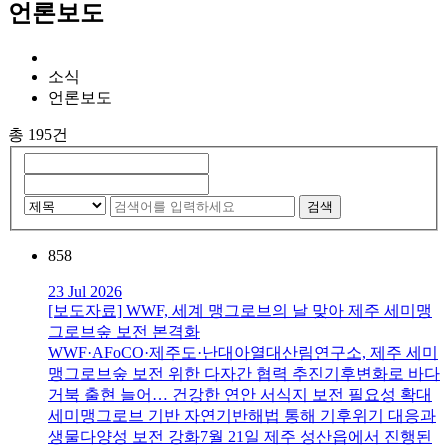
언론보도
소식
언론보도
총 195건
검색
858
23 Jul 2026
[보도자료] WWF, 세계 맹그로브의 날 맞아 제주 세미맹
그로브숲 보전 본격화
WWF·AFoCO·제주도·난대아열대산림연구소, 제주 세미
맹그로브숲 보전 위한 다자간 협력 추진기후변화로 바다
거북 출현 늘어… 건강한 연안 서식지 보전 필요성 확대
세미맹그로브 기반 자연기반해법 통해 기후위기 대응과
생물다양성 보전 강화7월 21일 제주 성산읍에서 진행된