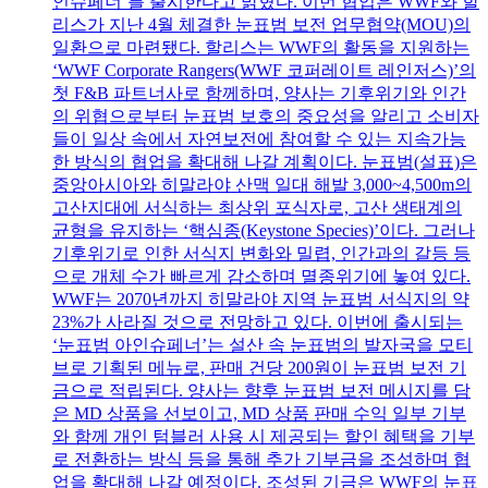
인슈페너’를 출시한다고 밝혔다. 이번 협업은 WWF와 할
리스가 지난 4월 체결한 눈표범 보전 업무협약(MOU)의
일환으로 마련됐다. 할리스는 WWF의 활동을 지원하는
‘WWF Corporate Rangers(WWF 코퍼레이트 레인저스)’의
첫 F&B 파트너사로 함께하며, 양사는 기후위기와 인간
의 위협으로부터 눈표범 보호의 중요성을 알리고 소비자
들이 일상 속에서 자연보전에 참여할 수 있는 지속가능
한 방식의 협업을 확대해 나갈 계획이다. 눈표범(설표)은
중앙아시아와 히말라야 산맥 일대 해발 3,000~4,500m의
고산지대에 서식하는 최상위 포식자로, 고산 생태계의
균형을 유지하는 ‘핵심종(Keystone Species)’이다. 그러나
기후위기로 인한 서식지 변화와 밀렵, 인간과의 갈등 등
으로 개체 수가 빠르게 감소하며 멸종위기에 놓여 있다.
WWF는 2070년까지 히말라야 지역 눈표범 서식지의 약
23%가 사라질 것으로 전망하고 있다. 이번에 출시되는
‘눈표범 아인슈페너’는 설산 속 눈표범의 발자국을 모티
브로 기획된 메뉴로, 판매 건당 200원이 눈표범 보전 기
금으로 적립된다. 양사는 향후 눈표범 보전 메시지를 담
은 MD 상품을 선보이고, MD 상품 판매 수익 일부 기부
와 함께 개인 텀블러 사용 시 제공되는 할인 혜택을 기부
로 전환하는 방식 등을 통해 추가 기부금을 조성하며 협
업을 확대해 나갈 예정이다. 조성된 기금은 WWF의 눈표