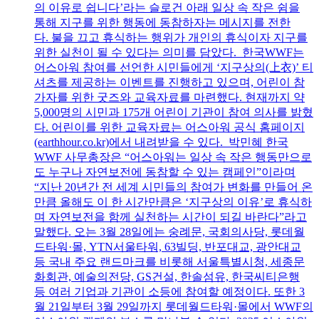
의 이유로 쉽니다’라는 슬로건 아래 일상 속 작은 쉼을
통해 지구를 위한 행동에 동참하자는 메시지를 전한
다. 불을 끄고 휴식하는 행위가 개인의 휴식이자 지구를
위한 실천이 될 수 있다는 의미를 담았다. 한국WWF는
어스아워 참여를 선언한 시민들에게 ‘지구상의(上衣)’ 티
셔츠를 제공하는 이벤트를 진행하고 있으며, 어린이 참
가자를 위한 굿즈와 교육자료를 마련했다. 현재까지 약
5,000명의 시민과 175개 어린이 기관이 참여 의사를 밝혔
다. 어린이를 위한 교육자료는 어스아워 공식 홈페이지
(earthhour.co.kr)에서 내려받을 수 있다. 박민혜 한국
WWF 사무총장은 “어스아워는 일상 속 작은 행동만으로
도 누구나 자연보전에 동참할 수 있는 캠페인”이라며
“지난 20년간 전 세계 시민들의 참여가 변화를 만들어 온
만큼 올해도 이 한 시간만큼은 ‘지구상의 이유’로 휴식하
며 자연보전을 함께 실천하는 시간이 되길 바란다”라고
말했다. 오는 3월 28일에는 숭례문, 국회의사당, 롯데월
드타워·몰, YTN서울타워, 63빌딩, 반포대교, 광안대교
등 국내 주요 랜드마크를 비롯해 서울특별시청, 세종문
화회관, 예술의전당, GS건설, 한솔섬유, 한국씨티은행
등 여러 기업과 기관이 소등에 참여할 예정이다. 또한 3
월 21일부터 3월 29일까지 롯데월드타워·몰에서 WWF의