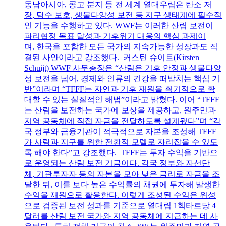
동남아시아, 콩고 분지 등 전 세계 열대우림은 탄소 저
장, 담수 보호, 생물다양성 보전 등 지구 생태계에 필수적
인 기능을 수행하고 있다. WWF는 이러한 산림 보전이
파리협정 목표 달성과 기후위기 대응의 핵심 과제이
며, 한국을 포함한 모든 국가의 지속가능한 성장과도 직
결된 사안이라고 강조했다. 커스틴 슈이트(Kirsten
Schuijt) WWF 사무총장은 “산림은 기후 안정과 생물다양
성 보전을 넘어, 경제와 인류의 건강을 떠받치는 핵심 기
반”이라며 “TFFF는 자연과 기후 재원을 획기적으로 확
대할 수 있는 실질적인 해법”이라고 밝혔다. 이어 “TFFF
는 산림을 보전하는 국가에 보상을 제공하고, 원주민과
지역 공동체에 직접 자금을 전달하도록 설계됐다”며 “각
국 정부와 금융기관이 적극적으로 자본을 조성해 TFFF
가 사람과 지구를 위한 전환적 모델로 자리잡을 수 있도
록 해야 한다”고 강조했다. TFFF는 투자 수익을 기반으
로 운영되는 산림 보전 기금이다. 각국 정부와 자선단
체, 기관투자자 등의 자본을 모아 낮은 금리로 자금을 조
달한 뒤, 이를 보다 높은 수익률의 채권에 투자해 발생한
수익을 재원으로 활용한다. 이렇게 조성된 수익은 위성
으로 검증된 보전 성과를 기준으로 열대림 1헥타르당 4
달러를 산림 보전 국가와 지역 공동체에 지급하는 데 사