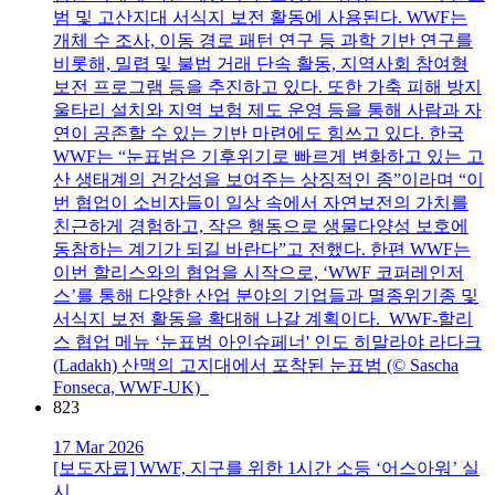
범 및 고산지대 서식지 보전 활동에 사용된다. WWF는
개체 수 조사, 이동 경로 패턴 연구 등 과학 기반 연구를
비롯해, 밀렵 및 불법 거래 단속 활동, 지역사회 참여형
보전 프로그램 등을 추진하고 있다. 또한 가축 피해 방지
울타리 설치와 지역 보험 제도 운영 등을 통해 사람과 자
연이 공존할 수 있는 기반 마련에도 힘쓰고 있다. 한국
WWF는 “눈표범은 기후위기로 빠르게 변화하고 있는 고
산 생태계의 건강성을 보여주는 상징적인 종”이라며 “이
번 협업이 소비자들이 일상 속에서 자연보전의 가치를
친근하게 경험하고, 작은 행동으로 생물다양성 보호에
동참하는 계기가 되길 바란다”고 전했다. 한편 WWF는
이번 할리스와의 협업을 시작으로, ‘WWF 코퍼레인저
스’를 통해 다양한 산업 분야의 기업들과 멸종위기종 및
서식지 보전 활동을 확대해 나갈 계획이다. WWF-할리
스 협업 메뉴 ‘눈표범 아인슈페너' 인도 히말라야 라다크
(Ladakh) 산맥의 고지대에서 포착된 눈표범 (© Sascha
Fonseca, WWF-UK)
823
17 Mar 2026
[보도자료] WWF, 지구를 위한 1시간 소등 ‘어스아워’ 실
시