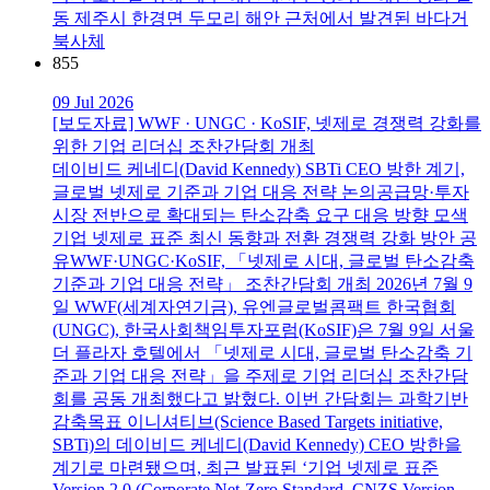
동 제주시 한경면 두모리 해안 근처에서 발견된 바다거
북사체
855
09 Jul 2026
[보도자료] WWF · UNGC · KoSIF, 넷제로 경쟁력 강화를
위한 기업 리더십 조찬간담회 개최
데이비드 케네디(David Kennedy) SBTi CEO 방한 계기,
글로벌 넷제로 기준과 기업 대응 전략 논의공급망·투자
시장 전반으로 확대되는 탄소감축 요구 대응 방향 모색
기업 넷제로 표준 최신 동향과 전환 경쟁력 강화 방안 공
유WWF·UNGC·KoSIF, 「넷제로 시대, 글로벌 탄소감축
기준과 기업 대응 전략」 조찬간담회 개최 2026년 7월 9
일 WWF(세계자연기금), 유엔글로벌콤팩트 한국협회
(UNGC), 한국사회책임투자포럼(KoSIF)은 7월 9일 서울
더 플라자 호텔에서 「넷제로 시대, 글로벌 탄소감축 기
준과 기업 대응 전략」을 주제로 기업 리더십 조찬간담
회를 공동 개최했다고 밝혔다. 이번 간담회는 과학기반
감축목표 이니셔티브(Science Based Targets initiative,
SBTi)의 데이비드 케네디(David Kennedy) CEO 방한을
계기로 마련됐으며, 최근 발표된 ‘기업 넷제로 표준
Version 2.0 (Corporate Net-Zero Standard, CNZS Version