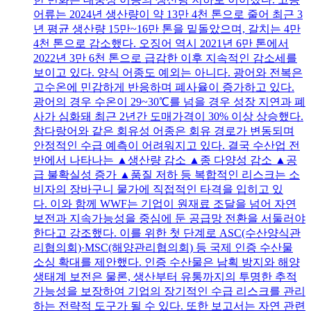
어류는 2024년 생산량이 약 13만 4천 톤으로 줄어 최근 3
년 평균 생산량 15만~16만 톤을 밑돌았으며, 갈치는 4만
4천 톤으로 감소했다. 오징어 역시 2021년 6만 톤에서
2022년 3만 6천 톤으로 급감한 이후 지속적인 감소세를
보이고 있다. 양식 어종도 예외는 아니다. 광어와 전복은
고수온에 민감하게 반응하며 폐사율이 증가하고 있다.
광어의 경우 수온이 29~30℃를 넘을 경우 성장 지연과 폐
사가 심화돼 최근 2년간 도매가격이 30% 이상 상승했다.
참다랑어와 같은 회유성 어종은 회유 경로가 변동되며
안정적인 수급 예측이 어려워지고 있다. 결국 수산업 전
반에서 나타나는 ▲생산량 감소 ▲종 다양성 감소 ▲공
급 불확실성 증가 ▲품질 저하 등 복합적인 리스크는 소
비자의 장바구니 물가에 직접적인 타격을 입히고 있
다. 이와 함께 WWF는 기업이 원재료 조달을 넘어 자연
보전과 지속가능성을 중심에 둔 공급망 전환을 서둘러야
한다고 강조했다. 이를 위한 첫 단계로 ASC(수산양식관
리협의회)·MSC(해양관리협의회) 등 국제 인증 수산물
소싱 확대를 제안했다. 인증 수산물은 남획 방지와 해양
생태계 보전은 물론, 생산부터 유통까지의 투명한 추적
가능성을 보장하여 기업의 장기적인 수급 리스크를 관리
하는 전략적 도구가 될 수 있다. 또한 보고서는 자연 관련