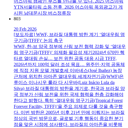
어스아워 캠페인 부스를 만나볼 수 있다. 2025 어스아워
YTN서울타워 소등 전후 2026 어스아워 옥외광고가 게
시된 남대문시장 버스정류장
803
20 Feb 2026
[보도자료] WWF, 브라질 대통령 방한 계기 ‘열대우림 영
구기금(TFFF)’ 논의 촉구
WWF, 한-브 양국 정부에 산림 보전 협력 강화 및 ‘열대우
림 영구기금(TFFF)’ 의제화 필요성 제기2024년 670만 헥
타르 열대림 손실… 보전 위한 공동 대응 시급 TFFF,
2026년까지 100억 달러 조성 목표… 원주민·지역 공동체
에 직접 지원 모델 개발호세 이바녜스(José Ibañez) 농장
근처에 위치한 아마존 열대우림 세계자연기금(WWF)은
루이스 이나시우 룰라 다 시우바(Luiz Inácio Lula da
Silva) 브라질 대통령의 방한을 계기로, 한국과 브라질 양
국 정부가 산림 보전을 위한 국제 협력을 한층 강화해야
한다고 밝혔다. 특히 ‘열대우림 영구기금(Tropical Forest
Forever Facility, TFFF)’을 주요 의제로 다룰 것을 촉구했
다. 이번 방한은 2005년 이후 21년 만에 이뤄지는 브라질
정상의 국빈 방문으로, 글로벌 기후 행동이 중요한 분기
점을 맞은 시점에 성사됐다. 브라질의 아마존을 비롯해