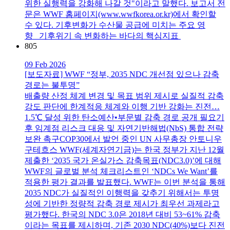
위한 실행력을 강화해 나갈 것"이라고 말했다. 보고서 전
문은 WWF 홈페이지(www.wwfkorea.or.kr)에서 확인할
수 있다. 기후변화가 수산물 공급에 미치는 주요 영
향 기후위기 속 변화하는 바다의 핵심지표
805
09 Feb 2026
[보도자료] WWF “정부, 2035 NDC 개선점 있으나 감축
경로는 불투명”
배출량 산정 체계 변경 및 목표 범위 제시로 실질적 감축
강도 판단에 한계적응 체계와 이행 기반 강화는 진전…
1.5℃ 달성 위한 탄소예산•부문별 감축 경로 공개 필요기
후 임계점 리스크 대응 및 자연기반해법(NbS) 통합 전략
보완 촉구COP30에서 발언 중인 UN 사무총장 안토니우
구테흐스 WWF(세계자연기금)는 한국 정부가 지난 12월
제출한 ‘2035 국가 온실가스 감축목표(NDC3.0)’에 대해
WWF의 글로벌 분석 체크리스트인 ‘NDCs We Want’를
적용한 평가 결과를 발표했다. WWF는 이번 분석을 통해
2035 NDC가 실질적인 이행력을 갖추기 위해서는 투명
성에 기반한 정량적 감축 경로 제시가 최우선 과제라고
평가했다. 한국의 NDC 3.0은 2018년 대비 53~61% 감축
이라는 목표를 제시하며, 기존 2030 NDC(40%)보다 진전