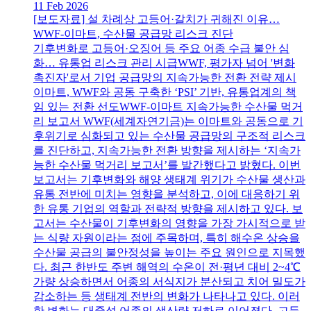
11 Feb 2026
[보도자료] 설 차례상 고등어·갈치가 귀해진 이유…
WWF-이마트, 수산물 공급망 리스크 진단
기후변화로 고등어·오징어 등 주요 어종 수급 불안 심
화… 유통업 리스크 관리 시급WWF, 평가자 넘어 '변화
촉진자'로서 기업 공급망의 지속가능한 전환 전략 제시
이마트, WWF와 공동 구축한 ‘PSI’ 기반, 유통업계의 책
임 있는 전환 선도WWF-이마트 지속가능한 수산물 먹거
리 보고서 WWF(세계자연기금)는 이마트와 공동으로 기
후위기로 심화되고 있는 수산물 공급망의 구조적 리스크
를 진단하고, 지속가능한 전환 방향을 제시하는 ‘지속가
능한 수산물 먹거리 보고서’를 발간했다고 밝혔다. 이번
보고서는 기후변화와 해양 생태계 위기가 수산물 생산과
유통 전반에 미치는 영향을 분석하고, 이에 대응하기 위
한 유통 기업의 역할과 전략적 방향을 제시하고 있다. 보
고서는 수산물이 기후변화의 영향을 가장 가시적으로 받
는 식량 자원이라는 점에 주목하며, 특히 해수온 상승을
수산물 공급의 불안정성을 높이는 주요 원인으로 지목했
다. 최근 한반도 주변 해역의 수온이 전·평년 대비 2~4℃
가량 상승하면서 어종의 서식지가 분산되고 치어 밀도가
감소하는 등 생태계 전반의 변화가 나타나고 있다. 이러
한 변화는 대중성 어종의 생산량 저하로 이어졌다. 고등