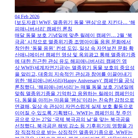
04 Feb 2026
[보도자료] WWF, 멸종위기 동물 '팬심'으로 지킨다… ‘해
피애니버서리' 캠페인 론칭
매달 동물 보호 기념일에 맞춘 릴레이 캠페인… 2월 ‘북
극곰’ 시작으로 멸종위기종 조명아이돌 응원 문화에서
착안한 ‘동물 응원’ 컨셉 도입, 일상 속 자연보전 문화 확
산애니메이션 캠페인 영상 및 옥외광고 통해 멸종위기종
에 대한 친근한 관심 유도 해피애니버서리 캠페인 영
상 WWF(세계자연기금)는 멸종위기 동물 보호의 중요성
을 알리고, 대중의 지속적인 관심과 참여를 이끌어내기
위한 ‘해피애니버서리(Happy Aniversary)’ 캠페인을 공식
론칭했다. ‘해피애니버서리’는 매월 동물 보호 기념일에
맞춰 멸종위기종을 기억하고 응원하는 릴레이 캠페인이
다. 동물을 아끼는 마음을 '팬심’이라는 친숙한 감정으로
연결해, 일상 속 관심이 자연스럽게 실제 보호 활동으로
이어질 수 있도록 기획됐다. WWF는 캠페인의 첫 주인
공으로 오는 27일 ‘국제 북극곰의 날’을 맞는 북극곰을
선정했다. 북극곰은 해빙 감소 등 기후위기의 영향을 가
장 직접적으로 받는 상징적인 멸종위기종으로, WWF는