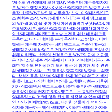
‘제주도 연안생태계 보전 행사'. 왼쪽부터 제주특별자치
도 박천수 행정부지사, 아시아산림협력기구 박종호 사무
총장, 한국WWF 박민혜 사무총장, 난대·아열대산림연구
소 최형순 소장. WWF(세계자연기금)는 세계 맹그로브
의 날(7월 26일)을 맞아 아시아산림협력기구(AFoCO), 제
주특별자치도, 국립산림과학원 난대·아열대산림연구소
와 함께 제주 세미맹그로브숲 보전을 위한 네트워크를
구축하고 다자간 협력을 본격 추진한다고 밝혔다. 이번
협력은 제주에 자생하는 세미 맹그로브 수종인 황근의
생태적 가치를 바탕으로 건강한 연안 생태계를 조성하기
위해 마련됐다. 협력의 첫걸음으로 WWF와 관계 기관들
은 지난 21일 제주 성산읍에서 아시아산림협력기구가 주
최한 '제주도 연안생태계 보전 행사'에 참여해 제주 연안
의 생태적 가치와 보전 필요성, 향후 협력 방향을 논의했
다. 참석자들은 식산봉 일대를 함께 걸으며 황근 자생지
를 둘러보고 다양한 협력 방안을 모색했다. 최근 기후위
기가 심화되면서 맹그로브를 비롯한 블루카본 생태계의
중요성이 더욱 커지고 있다. 맹그로브는 동일한 면적의
열대우림보다 3~5배 많은 탄소를 저장할 수 있는 대표적
인 자연기반해법(NbS)으로, 다양한 생물에게 먹이와 서
식지를 제공하는 핵심 생태계다. 이러한 생태적 가치를