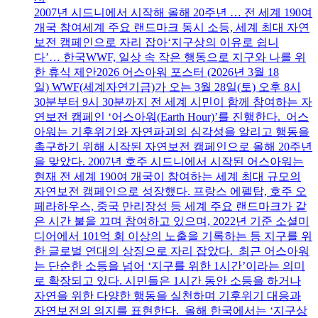
2007년 시드니에서 시작해 올해 20주년 … 전 세계 190여
개국 참여세계 주요 랜드마크 동시 소등, 세계 최대 자연
보전 캠페인으로 자리 잡아‘지구상의 이유로 쉽니
다’… 한국WWF, 일상 속 작은 행동으로 지구와 나를 위
한 휴식 제안2026 어스아워 포스터 (2026년 3월 18
일) WWF(세계자연기금)가 오는 3월 28일(토) 오후 8시
30분부터 9시 30분까지 전 세계 시민이 함께 참여하는 자
연보전 캠페인 ‘어스아워(Earth Hour)’를 진행한다. 어스
아워는 기후위기와 자연파괴의 심각성을 알리고 행동을
촉구하기 위해 시작된 자연보전 캠페인으로 올해 20주년
을 맞았다. 2007년 호주 시드니에서 시작된 어스아워는
현재 전 세계 190여 개국이 참여하는 세계 최대 규모의
자연보전 캠페인으로 성장했다. 프랑스 에펠탑, 호주 오
페라하우스, 중국 만리장성 등 세계 주요 랜드마크가 같
은 시간 불을 끄며 참여하고 있으며, 2022년 기준 소셜미
디어에서 101억 회 이상의 노출을 기록하는 등 지구를 위
한 글로벌 연대의 상징으로 자리 잡았다. 최근 어스아워
는 단순한 소등을 넘어 ‘지구를 위한 1시간’이라는 의미
로 확장되고 있다. 시민들은 1시간 동안 소등을 하거나
자연을 위한 다양한 행동을 실천하며 기후위기 대응과
자연보전의 의지를 표현한다. 올해 한국에서는 ‘지구상