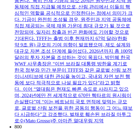
용된다. 특히 전체 기금의 최소 20%는 원주민과 지역 공
동체에 직접 지급될 예정으로, 산림 관리에서 이들의 핵
심적인 역할을 공식적으로 인정한다는 점에서 의미가 크
다. 기금이 완전히 조성될 경우, 원주민과 지역 공동체에
직접 제공되는 국제 재원 가운데 최대 규모가 될 것으로
전망되며, 일자리 창출과 빈곤 완화에도 기여할 것으로
기대된다. TFFF는 출범 이후 현재까지 67억 달러(한화
약 9조 원) 규모의 기여 의향이 발표됐으며, 제도 설계와
대규모 자본 조성 단계에 들어섰다. 2026년까지 총 100억
달러의 투자 자본을 조성하는 것이 목표다. 박민혜 한국
WWF 사무총장은 “이번 브라질 대통령 방한을 계기로
한국 정부와 민간 부문이 TFFF와 같은 글로벌 산림 보전
이니셔티브에 대한 관심을 높이고, 국내외 자연 보전 행
동에 보다 적극적으로 나설 필요가 있다”라고 밝혔
다. 이어 “열대림은 현재도 빠른 속도로 사라지고 있으
며, 2024년에만 전 세계적으로 670만 헥타르의 원시림이
손실됐다”며 “이는 베트남의 국토 면적에 맞먹는 규모
로, 글로벌 산림 보전을 위한 공동의 행동이 그 어느 때보
다 시급하다”고 강조했다. 벌채로 훼손된 브라질 마투그
로수(Mato Grosso)주 아마존 열대우림 지역
800