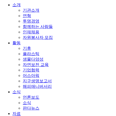
소개
기관소개
연혁
투명경영
함께하는 사람들
인재채용
자원봉사자 모집
활동
기후
플라스틱
생물다양성
자연보전 교육
기업협력
어스아워
지구생명보고서
해피애니버서리
소식
언론보도
소식
판다뉴스
자료