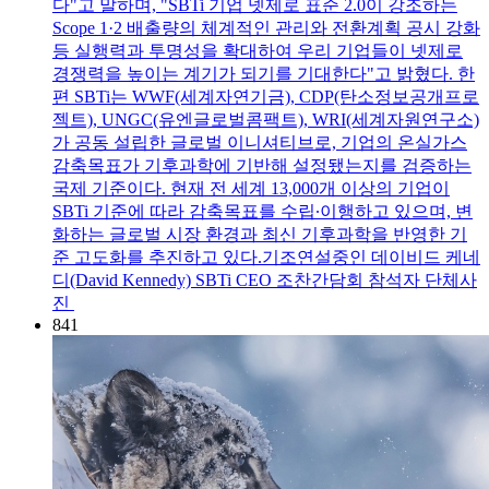
다"고 말하며, "SBTi 기업 넷제로 표준 2.0이 강조하는
Scope 1·2 배출량의 체계적인 관리와 전환계획 공시 강화
등 실행력과 투명성을 확대하여 우리 기업들이 넷제로
경쟁력을 높이는 계기가 되기를 기대한다"고 밝혔다. 한
편 SBTi는 WWF(세계자연기금), CDP(탄소정보공개프로
젝트), UNGC(유엔글로벌콤팩트), WRI(세계자원연구소)
가 공동 설립한 글로벌 이니셔티브로, 기업의 온실가스
감축목표가 기후과학에 기반해 설정됐는지를 검증하는
국제 기준이다. 현재 전 세계 13,000개 이상의 기업이
SBTi 기준에 따라 감축목표를 수립∙이행하고 있으며, 변
화하는 글로벌 시장 환경과 최신 기후과학을 반영한 기
준 고도화를 추진하고 있다.기조연설중인 데이비드 케네
디(David Kennedy) SBTi CEO 조찬간담회 참석자 단체사
진
841