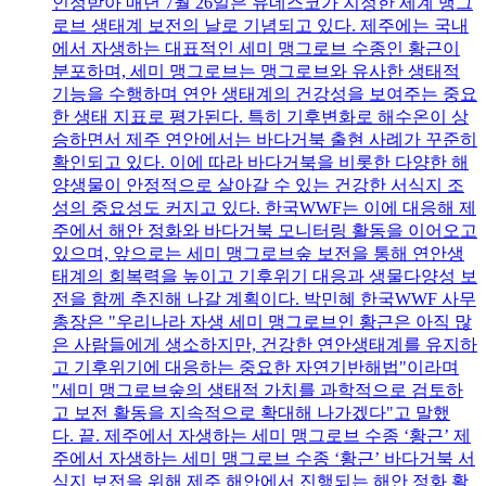
인정받아 매년 7월 26일은 유네스코가 지정한 세계 맹그
로브 생태계 보전의 날로 기념되고 있다. 제주에는 국내
에서 자생하는 대표적인 세미 맹그로브 수종인 황근이
분포하며, 세미 맹그로브는 맹그로브와 유사한 생태적
기능을 수행하며 연안 생태계의 건강성을 보여주는 중요
한 생태 지표로 평가된다. 특히 기후변화로 해수온이 상
승하면서 제주 연안에서는 바다거북 출현 사례가 꾸준히
확인되고 있다. 이에 따라 바다거북을 비롯한 다양한 해
양생물이 안정적으로 살아갈 수 있는 건강한 서식지 조
성의 중요성도 커지고 있다. 한국WWF는 이에 대응해 제
주에서 해안 정화와 바다거북 모니터링 활동을 이어오고
있으며, 앞으로는 세미 맹그로브숲 보전을 통해 연안생
태계의 회복력을 높이고 기후위기 대응과 생물다양성 보
전을 함께 추진해 나갈 계획이다. 박민혜 한국WWF 사무
총장은 "우리나라 자생 세미 맹그로브인 황근은 아직 많
은 사람들에게 생소하지만, 건강한 연안생태계를 유지하
고 기후위기에 대응하는 중요한 자연기반해법"이라며
"세미 맹그로브숲의 생태적 가치를 과학적으로 검토하
고 보전 활동을 지속적으로 확대해 나가겠다"고 말했
다. 끝. 제주에서 자생하는 세미 맹그로브 수종 ‘황근’ 제
주에서 자생하는 세미 맹그로브 수종 ‘황근’ 바다거북 서
식지 보전을 위해 제주 해안에서 진행되는 해안 정화 활