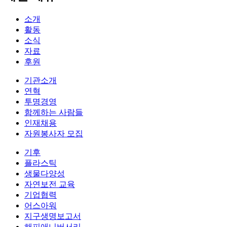
소개
활동
소식
자료
후원
기관소개
연혁
투명경영
함께하는 사람들
인재채용
자원봉사자 모집
기후
플라스틱
생물다양성
자연보전 교육
기업협력
어스아워
지구생명보고서
해피애니버서리