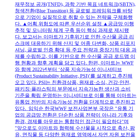
재무정보 공개(TNFD), 과학 기반 목표 네트워크(SBTN),
청색전환(Blue Transition) 등 글로벌 프레임워크를 바탕
으로 기업이 실질적으로 취할 수 있는 전략을 구체화했
다. ▲어획 위험도에 따른 우선순위 설정 ▲공급망 이행
추적 및 모니터링 체계 구축 등이 핵심 과제로 제시됐
다. 보고서는 이마트가 기후위기로 인한 수산물 공급 리
스크에 대응하기 위해 산지 및 어종 다변화, 상품 리포지
셔닝, 글로벌 인증 확대 등 주요 전략과 중장기적 대응 과
제를 수립하고, 이를 기반으로 한 수산물 공급 로드맵 이
행 현황과 향후 계획을 담고 있다. 한편, 이마트는 WWF
와 함께 2022년부터 ‘상품 지속가능성 이니셔티브
(Product Sustainability Initiative, PSI)’를 설계하고 추진해
오고 있다. PSI는 친환경상품, 원재료·소싱, 건강·안전,
패키징·플라스틱의 부문에서 지속가능한 생산과 소비
기준을 확립 운영하는 이니셔티브로 이를 통해 이마트는
유통업 전반의 지속가능성 전환을 단계적으로 추진하고
있다. 임익순 한국WWF 보전사업본부 국장은 "유통 기
업의 공급망 전환은 단순한 상품 전략이 아니라 기후와
환경, 경제를 아우르는 통합적인 접근이 필요하다"며
"앞으로도 이마트와 협력해 수산물을 시작으로 축산, 팜
유, 면직물 등 다양한 원재료 영역에서 자연 자원 보전을