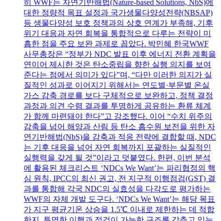
히 WWF는 자연기반해법(Nature-based Solutions, NbS)에
대한 정량적 목표 설정과 국가생물다양성전략(NBSAP)
등 생물다양성 보호 정책과의 상호 연계가 부족해, 기후
위기 대응과 자연 회복을 통합적으로 다루는 전략이 미
흡한 점을 주요 보완 과제로 꼽았다. 박민혜 한국WWF
사무총장은 “정부가 NDC 발표 이후 에너지 전환 계획을
연이어 제시한 것은 탄소중립을 향한 실행 의지를 보여
준다는 점에서 의미가 있다”며, “다만 이러한 의지가 실
질적인 성과로 이어지기 위해서는 연도별·부문별 온실
가스 감축 경로를 보다 구체적으로 보완하고, 정책 결정
과정과 의견 수렴 결과를 투명하게 공유하는 환류 체계
가 함께 마련돼야 한다”고 강조했다. 이어 “수치 위주의
감축을 넘어 해양과 산림 등 탄소 흡수원 보전을 위한 자
연기반해법(NbS)을 감축과 적응 전략에 결합할 때, NDC
는 기후 대응을 넘어 자연 회복까지 포괄하는 실질적인
실행력을 갖게 될 것”이라고 덧붙였다. 한편, 이번 분석
에 활용된 체크리스트 ‘NDCs We Want’는 파리협정의 핵
심 원칙, IPCC의 최신 권고, 전 지구적 이행점검(GST) 결
과를 통합해 각국 NDC의 실효성을 다각도로 평가하는
WWF의 자체 개발 도구다. ‘NDCs We Want’는 해당 목표
가 지구 평균기온 상승을 1.5℃ 이내로 제한하는 데 적합
한지, 투명한 이행과 점검이 가능한 구조를 갖추고 있는