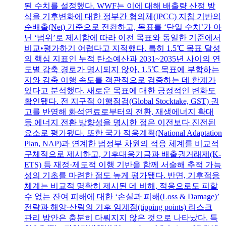
된 수치를 설정했다. WWF는 이에 대해 배출량 산정 방
식을 기후변화에 대한 정부간 협의체(IPCC) 지침 기반의
순배출(Net) 기준으로 전환하고, 목표를 ‘단일 수치’가 아
닌 ‘범위’로 제시함에 따라 이전 목표와 동일한 기준에서
비교•평가하기 어렵다고 지적했다. 특히 1.5℃ 목표 달성
의 핵심 지표인 누적 탄소예산과 2031~2035년 사이의 연
도별 감축 경로가 명시되지 않아, 1.5℃ 목표에 부합하는
지와 감축 이행 속도를 객관적으로 검증하는 데 한계가
있다고 분석했다. 새로운 목표에 대한 긍정적인 변화도
확인됐다. 전 지구적 이행점검(Global Stocktake, GST) 권
고를 반영해 화석연료로부터의 전환, 재생에너지 확대
등 에너지 전환 방향성을 명시한 점은 이전보다 진전된
요소로 평가됐다. 또한 국가 적응계획(National Adaptation
Plan, NAP)과 연계한 범정부 차원의 적응 체계를 비교적
구체적으로 제시하고, 기후대응기금과 배출권거래제(K-
ETS) 등 재정·제도적 이행 기반을 함께 서술해 추적 가능
성의 기초를 마련한 점도 높게 평가됐다. 반면, 기후적응
체계는 비교적 명확히 제시된 데 비해, 적응으로도 피할
수 없는 잔여 피해에 대한 ‘손실과 피해(Loss & Damage)’
전략과 해양·산림의 기후 임계점(tipping points) 리스크
관리 방안은 충분히 다뤄지지 않은 것으로 나타났다. 특