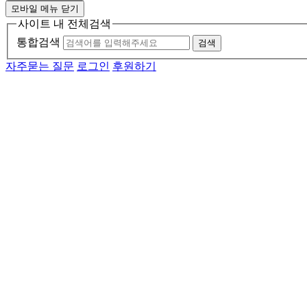
모바일 메뉴 닫기
사이트 내 전체검색
통합검색
검색
자주묻는 질문
로그인
후원하기
메인 메뉴
소개
활동
소식
자료
후원
기관소개
연혁
투명경영
함께하는 사람들
인재채용
자원봉사자 모집