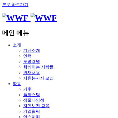
본문 바로가기
메인 메뉴
소개
기관소개
연혁
투명경영
함께하는 사람들
인재채용
자원봉사자 모집
활동
기후
플라스틱
생물다양성
자연보전 교육
기업협력
어스아워