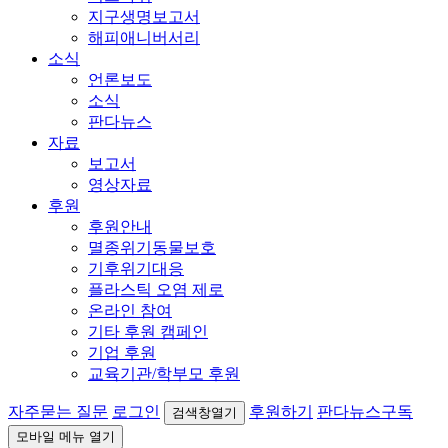
지구생명보고서
해피애니버서리
소식
언론보도
소식
판다뉴스
자료
보고서
영상자료
후원
후원안내
멸종위기동물보호
기후위기대응
플라스틱 오염 제로
온라인 참여
기타 후원 캠페인
기업 후원
교육기관/학부모 후원
자주묻는 질문
로그인
후원하기
판다뉴스구독
검색창열기
모바일 메뉴 열기