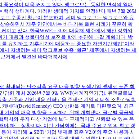
 중요성이 더욱 커지고 있다. 맹그로브는 동일한 면적의 열대
 핵심 생태계다. 이러한 생태적 가치를 인정받아 매년 7월 26일
그로브 수종인 황근이 분포하며, 세미 맹그로브는 맹그로브와 유
 상승하면서 제주 연안에서는 바다거북 출현 사례가 꾸준히 확
 커지고 있다. 한국WWF는 이에 대응해 제주에서 해안 정화와
기 대응과 생물다양성 보전을 함께 추진해 나갈 계획이다. 박
태계를 유지하고 기후위기에 대응하는 중요한 자연기반해법"이라
에서 자생하는 세미 맹그로브 수종 ‘황근’ 제주에서 자생하는 세
안 근처에서 발견된 바다거북사체
전반으로 확대되는 탄소감축 요구 대응 방향 모색기업 넷제로 표준 최
간담회 개최 2026년 7월 9일 WWF(세계자연기금), 유엔글로벌
탄소감축 기준과 기업 대응 전략」을 주제로 기업 리더십 조찬간담회
비드 케네디(David Kennedy) CEO 방한을 계기로 마련됐으며, 최근
사점을 공유하고 국내 기업의 대응 방향을 논의하기 위해 개최됐다. 글로벌 공급망
 협력사와 투자 대상 기업에 보다 구체적이고 신뢰할 수 있는 온
해야 하는 상황이다. 이번 간담회에는 국내 주요 기업의 최고 경
이 자리해 ▲SBTi ‘기업 넷제로 표준 V2.0’의 주요 내용과 시
국 기업의 경쟁력 제고 방안 등에 대해 논의했다. 데이비드 케네