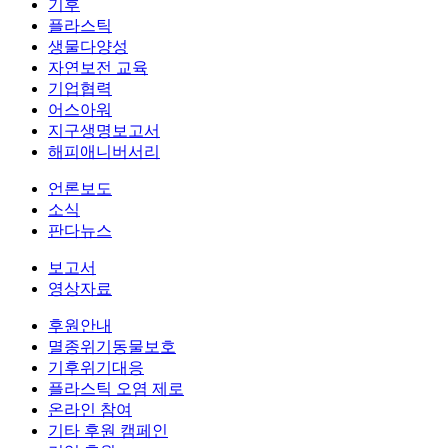
기후
플라스틱
생물다양성
자연보전 교육
기업협력
어스아워
지구생명보고서
해피애니버서리
언론보도
소식
판다뉴스
보고서
영상자료
후원안내
멸종위기동물보호
기후위기대응
플라스틱 오염 제로
온라인 참여
기타 후원 캠페인