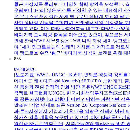
황근 자생지를 둘러보고 다양한 협력 방안을 모색했다. 
우림보다 3~5배 많은 탄소를 저장할 수 있는 대표적인 자
은 유네스코가 지정한 세계 맹그로브 생태계 보전의 날로
사한 생태적 기능을 수행하며 연안 생태계의 건강성을 보
인되고 있다. 이에 따라 바다거북을 비롯한 다양한 해양생
바다거북 모니터링 활동을 이어오고 있으며, 앞으로는 세
민혜 한국WWF 사무총장은 "우리나라 자생 세미 맹그
며 "세미 맹그로브숲의 생태적 가치를 과학적으로 검토하고
미 맹그로브 수종 ‘황근’ 바다거북 서식지 보전을 위해 
855
09 Jul 2026
[보도자료] WWF · UNGC · KoSIF, 넷제로 경쟁력 
데이비드 케네디(David Kennedy) SBTi CEO 방
신 동향과 전환 경쟁력 강화 방안 공유WWF·UNGC·KoS
콤팩트 한국협회(UNGC), 한국사회책임투자포럼(KoSIF
를 공동 개최했다고 밝혔다. 이번 간담회는 과학기반 감축목표 이니셔티브
발표된 ‘기업 넷제로 표준 Version 2.0 (Corporate Ne
과 투자시장에서 기업의 기후 대응 역량은 선택이 아닌 필
실가스 감축 계획을 요구하고 있으며, 이에 따라 국내 기
영진과 ESG 위원회 위원, 지속가능경영 책임자 등 50여 명
사점 ▲공급망 전반의 탄소감축 요구 확대에 따른 기업 대