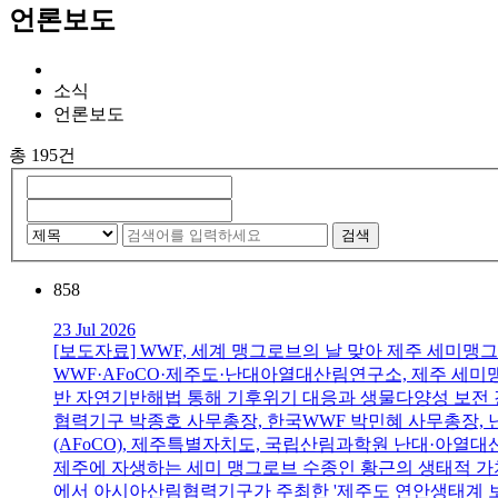
언론보도
소식
언론보도
총 195건
검색
858
23 Jul 2026
[보도자료] WWF, 세계 맹그로브의 날 맞아 제주 세미맹
WWF·AFoCO·제주도·난대아열대산림연구소, 제주 세
반 자연기반해법 통해 기후위기 대응과 생물다양성 보전 강
협력기구 박종호 사무총장, 한국WWF 박민혜 사무총장, 
(AFoCO), 제주특별자치도, 국립산림과학원 난대·아
제주에 자생하는 세미 맹그로브 수종인 황근의 생태적 가치
에서 아시아산림협력기구가 주최한 '제주도 연안생태계 보전