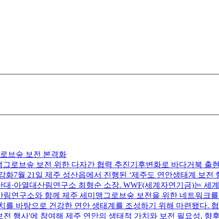
그로브숲 보전 본격화
미맹그로브숲 보전 위한 다자간 협력 추진기후변화로 바다거북 출
화7월 21일 제주 성산읍에서 진행된 ‘제주도 연안생태계 보전
난대·아열대산림연구소 최형순 소장. WWF(세계자연기금)는 세계
열대산림연구소와 함께 제주 세미맹그로브숲 보전을 위한 네트워크를
를 바탕으로 건강한 연안 생태계를 조성하기 위해 마련됐다. 협
 행사'에 참여해 제주 연안의 생태적 가치와 보전 필요성, 향