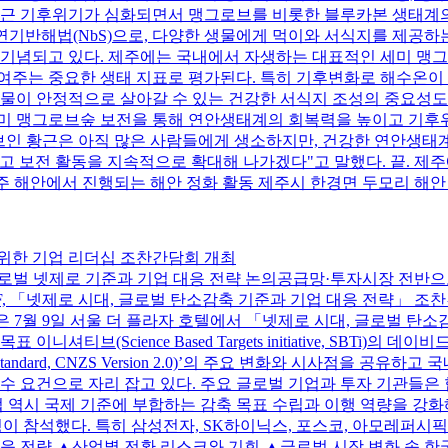
최근 기후위기가 심화되면서 맹그로브를 비롯한 블루카본 생태계의
연기반해법(NbS)으로, 다양한 생물에게 먹이와 서식지를 제공하는
 기념되고 있다. 제주에는 국내에서 자생하는 대표적인 세미 맹
여주는 중요한 생태 지표로 평가된다. 특히 기후변화로 해수온이
물이 안정적으로 살아갈 수 있는 건강한 서식지 조성의 중요성도
미 맹그로브숲 보전을 통해 연안생태계의 회복력을 높이고 기후위
로브인 황근은 아직 많은 사람들에게 생소하지만, 건강한 연안생
 보전 활동을 지속적으로 확대해 나가겠다"고 말했다. 끝. 제주
제주 해안에서 진행되는 해안 정화 활동 제주시 한경면 두모리 해
강화를 위한 기업 리더십 조찬간담회 개최
한 계기, 글로벌 넷제로 기준과 기업 대응 전략 논의공급망·투자시장 
IF, 「넷제로 시대, 글로벌 탄소감축 기준과 기업 대응 전략」 조찬
)은 7월 9일 서울 더 플라자 호텔에서 「넷제로 시대, 글로벌 
(Science Based Targets initiative, SBTi)의 데이
t-Zero Standard, CNZS Version 2.0)’의 주요 변화와 시
수 요건으로 자리 잡고 있다. 주요 글로벌 기업과 투자 기관들은
업 역시 국제 기준에 부합하는 감축 목표 수립과 이행 역량을 강화
이 참석했다. 특히 삼성전자, SK하이닉스, 포스코, 아모레퍼시픽 등
응 전략 ▲산업별 전환 리스크와 기회 ▲글로벌 시장 변화 속 한