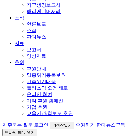
지구생명보고서
해피애니버서리
소식
언론보도
소식
판다뉴스
자료
보고서
영상자료
후원
후원안내
멸종위기동물보호
기후위기대응
플라스틱 오염 제로
온라인 참여
기타 후원 캠페인
기업 후원
교육기관/학부모 후원
자주묻는 질문
로그인
후원하기
판다뉴스구독
검색창열기
모바일 메뉴 열기