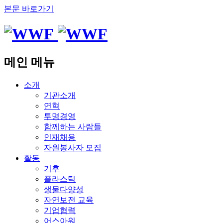
본문 바로가기
메인 메뉴
소개
기관소개
연혁
투명경영
함께하는 사람들
인재채용
자원봉사자 모집
활동
기후
플라스틱
생물다양성
자연보전 교육
기업협력
어스아워