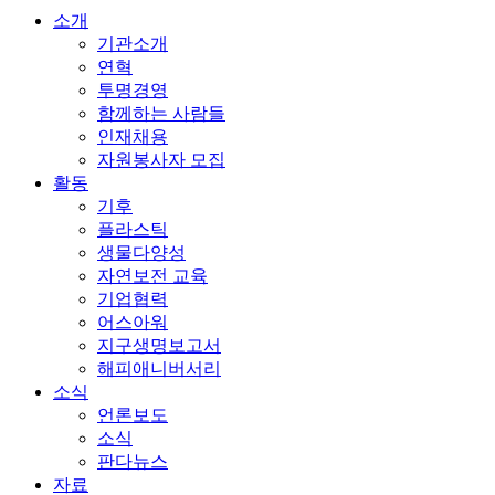
소개
기관소개
연혁
투명경영
함께하는 사람들
인재채용
자원봉사자 모집
활동
기후
플라스틱
생물다양성
자연보전 교육
기업협력
어스아워
지구생명보고서
해피애니버서리
소식
언론보도
소식
판다뉴스
자료