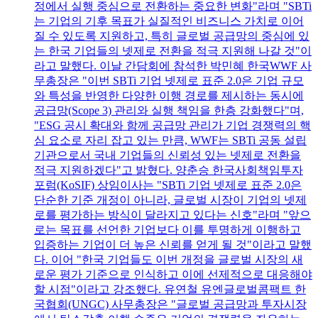
정에서 실행 중심으로 전환하는 중요한 변화"라며 "SBTi
는 기업의 기후 목표가 실질적인 비즈니스 가치로 이어
질 수 있도록 지원하고, 특히 글로벌 공급망의 중심에 있
는 한국 기업들의 넷제로 전환을 적극 지원해 나갈 것"이
라고 말했다. 이날 간담회에 참석한 박민혜 한국WWF 사
무총장은 "이번 SBTi 기업 넷제로 표준 2.0은 기업 규모
와 특성을 반영한 다양한 이행 경로를 제시하는 동시에
공급망(Scope 3) 관리와 실행 책임을 한층 강화했다"며,
"ESG 공시 확대와 함께 공급망 관리가 기업 경쟁력의 핵
심 요소로 자리 잡고 있는 만큼, WWF는 SBTi 공동 설립
기관으로서 국내 기업들의 신뢰성 있는 넷제로 전환을
적극 지원하겠다"고 밝혔다. 양춘승 한국사회책임투자
포럼(KoSIF) 상임이사는 "SBTi 기업 넷제로 표준 2.0은
단순한 기준 개정이 아니라, 글로벌 시장이 기업의 넷제
로를 평가하는 방식이 달라지고 있다는 신호"라며 "앞으
로는 목표를 선언한 기업보다 이를 투명하게 이행하고
입증하는 기업이 더 높은 신뢰를 얻게 될 것"이라고 말했
다. 이어 "한국 기업들도 이번 개정을 글로벌 시장의 새
로운 평가 기준으로 인식하고 이에 선제적으로 대응해야
할 시점"이라고 강조했다. 유연철 유엔글로벌콤팩트 한
국협회(UNGC) 사무총장은 "글로벌 공급망과 투자시장