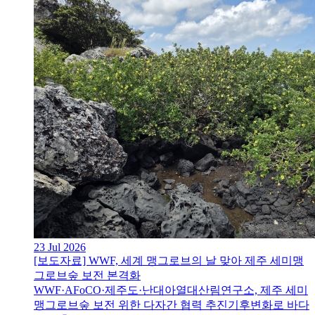
23 Jul 2026
[보도자료] WWF, 세계 맹그로브의 날 맞아 제주 세미맹
그로브숲 보전 본격화
WWF·AFoCO·제주도·난대아열대산림연구소, 제주 세미
맹그로브숲 보전 위한 다자간 협력 추진기후변화로 바다