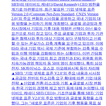
SBTi)의 데이비드 케네디(David Kennedy) CEO 방한을
계기로 마련됐으며, 최근 발표된 ‘기업 넷제로 표준
Version 2.0 (Corporate Net-Zero Standard, CNZS Version
2.0)’의 주요 변화와 시사점을 공유하고 국내 기업의 대
응 방향을 논의하기 위해 개최됐다. 글로벌 공급망과 투
자시장에서 기업의 기후 대응 역량은 선택이 아닌 필수
요건으로 자리 잡고 있다. 주요 글로벌 기업과 투자 기관
들은 협력사와 투자 대상 기업에 보다 구체적이고 신뢰
할 수 있는 온실가스 감축 계획을 요구하고 있으며, 이에
따라 국내 기업 역시 국제 기준에 부합하는 감축 목표 수
립과 이행 역량을 강화해야 하는 상황이다. 이번 간담회
에는 국내 주요 기업의 최고 경영진과 ESG 위원회 위원,
지속가능경영 책임자 등 50여 명이 참석했다. 특히 삼성
전자, SK하이닉스, 포스코, 아모레퍼시픽 등이 자리해
▲SBTi ‘기업 넷제로 표준 V2.0’의 주요 내용과 시사점
▲공급망 전반의 탄소감축 요구 확대에 따른 기업 대응
전략 ▲산업별 전환 리스크와 기회 ▲글로벌 시장 변화
속 한국 기업의 경쟁력 제고 방안 등에 대해 논의했다. 데
이비드 케네디 SBTi CEO는 기조연설을 통해 SBTi ‘기업
넷제로 표준 V2.0’의 주요 방향성과 글로벌 동향을 소개
했다. 그는 "새로운 표준은 기업의 기후 행동을 목표 설