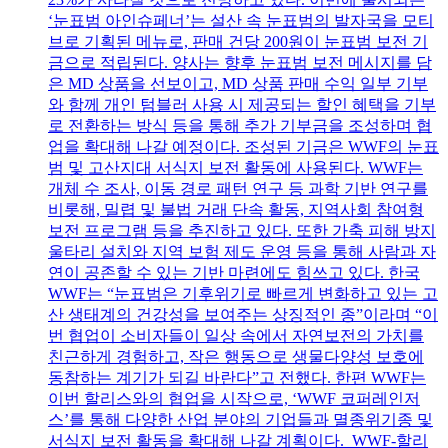
‘눈표범 아인슈페너’는 설산 속 눈표범의 발자국을 모티
브로 기획된 메뉴로, 판매 건당 200원이 눈표범 보전 기
금으로 적립된다. 양사는 향후 눈표범 보전 메시지를 담
은 MD 상품을 선보이고, MD 상품 판매 수익 일부 기부
와 함께 개인 텀블러 사용 시 제공되는 할인 혜택을 기부
로 전환하는 방식 등을 통해 추가 기부금을 조성하며 협
업을 확대해 나갈 예정이다. 조성된 기금은 WWF의 눈표
범 및 고산지대 서식지 보전 활동에 사용된다. WWF는
개체 수 조사, 이동 경로 패턴 연구 등 과학 기반 연구를
비롯해, 밀렵 및 불법 거래 단속 활동, 지역사회 참여형
보전 프로그램 등을 추진하고 있다. 또한 가축 피해 방지
울타리 설치와 지역 보험 제도 운영 등을 통해 사람과 자
연이 공존할 수 있는 기반 마련에도 힘쓰고 있다. 한국
WWF는 “눈표범은 기후위기로 빠르게 변화하고 있는 고
산 생태계의 건강성을 보여주는 상징적인 종”이라며 “이
번 협업이 소비자들이 일상 속에서 자연보전의 가치를
친근하게 경험하고, 작은 행동으로 생물다양성 보호에
동참하는 계기가 되길 바란다”고 전했다. 한편 WWF는
이번 할리스와의 협업을 시작으로, ‘WWF 코퍼레인저
스’를 통해 다양한 산업 분야의 기업들과 멸종위기종 및
서식지 보전 활동을 확대해 나갈 계획이다. WWF-할리