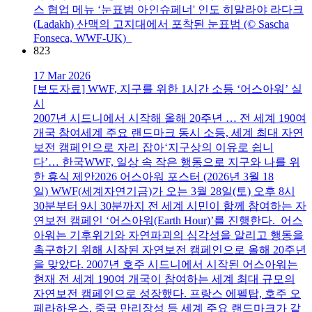
스 협업 메뉴 ‘눈표범 아인슈페너' 인도 히말라야 라다크
(Ladakh) 산맥의 고지대에서 포착된 눈표범 (© Sascha
Fonseca, WWF-UK)
823
17 Mar 2026
[보도자료] WWF, 지구를 위한 1시간 소등 ‘어스아워’ 실
시
2007년 시드니에서 시작해 올해 20주년 … 전 세계 190여
개국 참여세계 주요 랜드마크 동시 소등, 세계 최대 자연
보전 캠페인으로 자리 잡아‘지구상의 이유로 쉽니
다’… 한국WWF, 일상 속 작은 행동으로 지구와 나를 위
한 휴식 제안2026 어스아워 포스터 (2026년 3월 18
일) WWF(세계자연기금)가 오는 3월 28일(토) 오후 8시
30분부터 9시 30분까지 전 세계 시민이 함께 참여하는 자
연보전 캠페인 ‘어스아워(Earth Hour)’를 진행한다. 어스
아워는 기후위기와 자연파괴의 심각성을 알리고 행동을
촉구하기 위해 시작된 자연보전 캠페인으로 올해 20주년
을 맞았다. 2007년 호주 시드니에서 시작된 어스아워는
현재 전 세계 190여 개국이 참여하는 세계 최대 규모의
자연보전 캠페인으로 성장했다. 프랑스 에펠탑, 호주 오
페라하우스, 중국 만리장성 등 세계 주요 랜드마크가 같