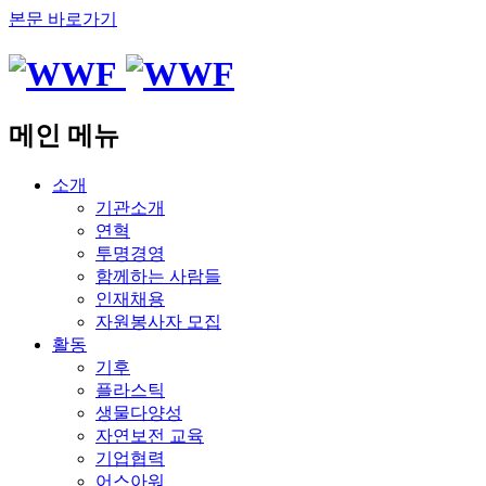
본문 바로가기
메인 메뉴
소개
기관소개
연혁
투명경영
함께하는 사람들
인재채용
자원봉사자 모집
활동
기후
플라스틱
생물다양성
자연보전 교육
기업협력
어스아워