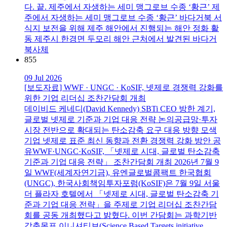
다. 끝. 제주에서 자생하는 세미 맹그로브 수종 ‘황근’ 제
주에서 자생하는 세미 맹그로브 수종 ‘황근’ 바다거북 서
식지 보전을 위해 제주 해안에서 진행되는 해안 정화 활
동 제주시 한경면 두모리 해안 근처에서 발견된 바다거
북사체
855
09 Jul 2026
[보도자료] WWF · UNGC · KoSIF, 넷제로 경쟁력 강화를
위한 기업 리더십 조찬간담회 개최
데이비드 케네디(David Kennedy) SBTi CEO 방한 계기,
글로벌 넷제로 기준과 기업 대응 전략 논의공급망·투자
시장 전반으로 확대되는 탄소감축 요구 대응 방향 모색
기업 넷제로 표준 최신 동향과 전환 경쟁력 강화 방안 공
유WWF·UNGC·KoSIF, 「넷제로 시대, 글로벌 탄소감축
기준과 기업 대응 전략」 조찬간담회 개최 2026년 7월 9
일 WWF(세계자연기금), 유엔글로벌콤팩트 한국협회
(UNGC), 한국사회책임투자포럼(KoSIF)은 7월 9일 서울
더 플라자 호텔에서 「넷제로 시대, 글로벌 탄소감축 기
준과 기업 대응 전략」을 주제로 기업 리더십 조찬간담
회를 공동 개최했다고 밝혔다. 이번 간담회는 과학기반
감축목표 이니셔티브(Science Based Targets initiative,