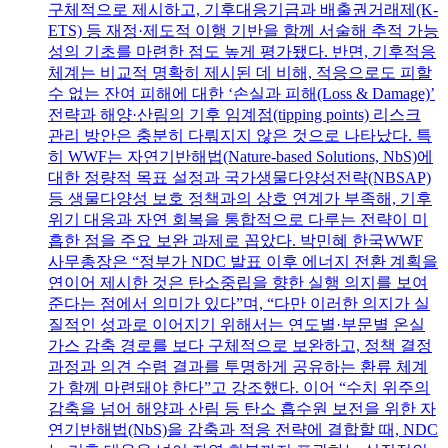
구체적으로 제시하고, 기후대응기금과 배출권거래제(K-
ETS) 등 재정·제도적 이행 기반을 함께 서술해 추적 가능
성의 기초를 마련한 점도 높게 평가됐다. 반면, 기후적응
체계는 비교적 명확히 제시된 데 비해, 적응으로도 피할
수 없는 잔여 피해에 대한 ‘손실과 피해(Loss & Damage)’
전략과 해양·산림의 기후 임계점(tipping points) 리스크
관리 방안은 충분히 다뤄지지 않은 것으로 나타났다. 특
히 WWF는 자연기반해법(Nature-based Solutions, NbS)에
대한 정량적 목표 설정과 국가생물다양성전략(NBSAP)
등 생물다양성 보호 정책과의 상호 연계가 부족해, 기후
위기 대응과 자연 회복을 통합적으로 다루는 전략이 미
흡한 점을 주요 보완 과제로 꼽았다. 박민혜 한국WWF
사무총장은 “정부가 NDC 발표 이후 에너지 전환 계획을
연이어 제시한 것은 탄소중립을 향한 실행 의지를 보여
준다는 점에서 의미가 있다”며, “다만 이러한 의지가 실
질적인 성과로 이어지기 위해서는 연도별·부문별 온실
가스 감축 경로를 보다 구체적으로 보완하고, 정책 결정
과정과 의견 수렴 결과를 투명하게 공유하는 환류 체계
가 함께 마련돼야 한다”고 강조했다. 이어 “수치 위주의
감축을 넘어 해양과 산림 등 탄소 흡수원 보전을 위한 자
연기반해법(NbS)을 감축과 적응 전략에 결합할 때, NDC