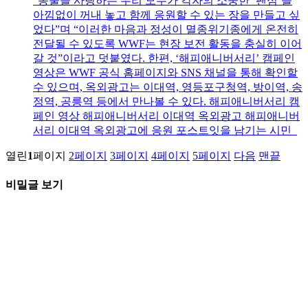
“동물을 사랑하는 우리 모두가 각자의 소중한 ‘팬심’을
아낌없이 꺼내 놓고 함께 응원할 수 있는 장을 만들고 싶
었다”며 “이러한 마음과 정성이 멸종위기종에게 온전히
전달될 수 있도록 WWF는 현장 보전 활동을 충실히 이어
갈 것”이라고 덧붙였다. 한편, ‘해피애니버서리’ 캠페인
영상은 WWF 공식 홈페이지와 SNS 채널을 통해 확인할
수 있으며, 옥외광고는 이대역, 영등포구청역, 방이역, 송
정역, 공릉역 등에서 만나볼 수 있다. 해피애니버서리 캠
페인 영상 해피애니버서리 이대역 옥외광고 해피애니버
서리 이대역 옥외광고에 응원 포스트잇을 남기는 시민
열린
1
페이지
2
페이지
3
페이지
4
페이지
5
페이지
다음
맨끝
비밀글 보기
이 글은 비밀글입니다.
게시글의 비밀번호를 입력하여 주세요.
확인