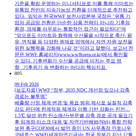
기준을 확립 운영하는 이니셔티브로 이를 통해 이마트는
유통업 전반의 지속가능성 전환을 단계적으로 추진하고
있다. 임익순 한국WWF 보전사업본부 국장은 "유통 기
업의 공급망 전환은 단순한 상품 전략이 아니라 기후와
환경, 경제를 아우르는 통합적인 접근이 필요하다"며
"앞으로도 이마트와 협력해 수산물을 시작으로 축산, 팜
유, 면직물 등 다양한 원재료 영역에서 자연 자원 보전을
위한 실행력을 강화해 나갈 것"이라고 말했다. 보고서 전
문은 WWF 홈페이지(www.wwfkorea.or.kr)에서 확인할
수 있다. 기후변화가 수산물 공급에 미치는 주요 영
향 기후위기 속 변화하는 바다의 핵심지표
805
09 Feb 2026
[보도자료] WWF “정부, 2035 NDC 개선점 있으나 감축
경로는 불투명”
배출량 산정 체계 변경 및 목표 범위 제시로 실질적 감축
강도 판단에 한계적응 체계와 이행 기반 강화는 진전…
1.5℃ 달성 위한 탄소예산•부문별 감축 경로 공개 필요기
후 임계점 리스크 대응 및 자연기반해법(NbS) 통합 전략
보완 촉구COP30에서 발언 중인 UN 사무총장 안토니우
구테흐스 WWF(세계자연기금)는 한국 정부가 지난 12월