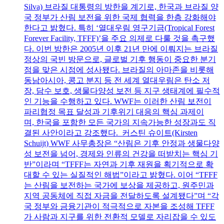
Silva) 브라질 대통령의 방한을 계기로, 한국과 브라질 양
국 정부가 산림 보전을 위한 국제 협력을 한층 강화해야
한다고 밝혔다. 특히 ‘열대우림 영구기금(Tropical Forest
Forever Facility, TFFF)’을 주요 의제로 다룰 것을 촉구했
다. 이번 방한은 2005년 이후 21년 만에 이뤄지는 브라질
정상의 국빈 방문으로, 글로벌 기후 행동이 중요한 분기
점을 맞은 시점에 성사됐다. 브라질의 아마존을 비롯해
동남아시아, 콩고 분지 등 전 세계 열대우림은 탄소 저
장, 담수 보호, 생물다양성 보전 등 지구 생태계에 필수적
인 기능을 수행하고 있다. WWF는 이러한 산림 보전이
파리협정 목표 달성과 기후위기 대응의 핵심 과제이
며, 한국을 포함한 모든 국가의 지속가능한 성장과도 직
결된 사안이라고 강조했다. 커스틴 슈이트(Kirsten
Schuijt) WWF 사무총장은 “산림은 기후 안정과 생물다양
성 보전을 넘어, 경제와 인류의 건강을 떠받치는 핵심 기
반”이라며 “TFFF는 자연과 기후 재원을 획기적으로 확
대할 수 있는 실질적인 해법”이라고 밝혔다. 이어 “TFFF
는 산림을 보전하는 국가에 보상을 제공하고, 원주민과
지역 공동체에 직접 자금을 전달하도록 설계됐다”며 “각
국 정부와 금융기관이 적극적으로 자본을 조성해 TFFF
가 사람과 지구를 위한 전환적 모델로 자리잡을 수 있도