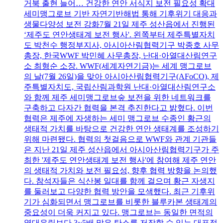
거북 출현 늘어… 건강한 연안 서식지 보전 필요성 확대
세미맹그로브 기반 자연기반해법 통해 기후위기 대응과
생물다양성 보전 강화7월 21일 제주 성산읍에서 진행된
‘제주도 연안생태계 보전 행사'. 왼쪽부터 제주특별자치
도 박천수 행정부지사, 아시아산림협력기구 박종호 사무
총장, 한국WWF 박민혜 사무총장, 난대·아열대산림연구
소 최형순 소장. WWF(세계자연기금)는 세계 맹그로브
의 날(7월 26일)을 맞아 아시아산림협력기구(AFoCO), 제
주특별자치도, 국립산림과학원 난대·아열대산림연구소
와 함께 제주 세미맹그로브숲 보전을 위한 네트워크를
구축하고 다자간 협력을 본격 추진한다고 밝혔다. 이번
협력은 제주에 자생하는 세미 맹그로브 수종인 황근의
생태적 가치를 바탕으로 건강한 연안 생태계를 조성하기
위해 마련됐다. 협력의 첫걸음으로 WWF와 관계 기관들
은 지난 21일 제주 성산읍에서 아시아산림협력기구가 주
최한 '제주도 연안생태계 보전 행사'에 참여해 제주 연안
의 생태적 가치와 보전 필요성, 향후 협력 방향을 논의했
다. 참석자들은 식산봉 일대를 함께 걸으며 황근 자생지
를 둘러보고 다양한 협력 방안을 모색했다. 최근 기후위
기가 심화되면서 맹그로브를 비롯한 블루카본 생태계의
중요성이 더욱 커지고 있다. 맹그로브는 동일한 면적의
열대우림보다 3~5배 많은 탄소를 저장할 수 있는 대표적