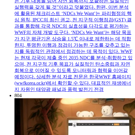
는 기후 대응을 넘어 자연 회복까지 포괄하는 실질적인
실행력을 갖게 될 것”이라고 덧붙였다. 한편, 이번 분석
에 활용된 체크리스트 ‘NDCs We Want’는 파리협정의 핵
심 원칙, IPCC의 최신 권고, 전 지구적 이행점검(GST) 결
과를 통합해 각국 NDC의 실효성을 다각도로 평가하는
WWF의 자체 개발 도구다. ‘NDCs We Want’는 해당 목표
가 지구 평균기온 상승을 1.5℃ 이내로 제한하는 데 적합
한지, 투명한 이행과 점검이 가능한 구조를 갖추고 있는
지를 독립적인 관점에서 점검하는 데 목적이 있다. WWF
는 현재 각국이 제출 중인 2035 NDC를 분석·취합하고 있
으며, 전 지구적 기후 목표가 실질적인 탄소중립과 자연
회복으로 이어질 수 있도록 모니터링과 협력을 이어갈
예정이다. 상세한 분석 자료 전문은 한국WWF 홈페이지
(wwfkorea.or.kr)에서 확인할 수 있다. 대표적인 재생에너
지 자원인 태양광 패널과 풍력 발전기 전경
804