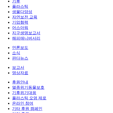
기후
플라스틱
생물다양성
자연보전 교육
기업협력
어스아워
지구생명보고서
해피애니버서리
언론보도
소식
판다뉴스
보고서
영상자료
후원안내
멸종위기동물보호
기후위기대응
플라스틱 오염 제로
온라인 참여
기타 후원 캠페인