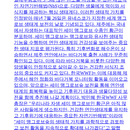
인 자연기반해법(NbS)으로, 다양한 생물에게 먹이와 서
식지를 제공하는 핵심 생태계다. 이러한 생태적 가치를
인정받아 매년 7월 26일은 유네스코가 지정한 세계 맹그
로브 생태계 보전의 날로 기념되고 있다. 제주에는 국내
에서 자생하는 대표적인 세미 맹그로브 수종인 황근이
분포하며, 세미 맹그로브는 맹그로브와 유사한 생태적
기능을 수행하며 연안 생태계의 건강성을 보여주는 중요
한 생태 지표로 평가된다. 특히 기후변화로 해수온이 상
승하면서 제주 연안에서는 바다거북 출현 사례가 꾸준히
확인되고 있다. 이에 따라 바다거북을 비롯한 다양한 해
양생물이 안정적으로 살아갈 수 있는 건강한 서식지 조
성의 중요성도 커지고 있다. 한국WWF는 이에 대응해 제
주에서 해안 정화와 바다거북 모니터링 활동을 이어오고
있으며, 앞으로는 세미 맹그로브숲 보전을 통해 연안생
태계의 회복력을 높이고 기후위기 대응과 생물다양성 보
전을 함께 추진해 나갈 계획이다. 박민혜 한국WWF 사무
총장은 "우리나라 자생 세미 맹그로브인 황근은 아직 많
은 사람들에게 생소하지만, 건강한 연안생태계를 유지하
고 기후위기에 대응하는 중요한 자연기반해법"이라며
"세미 맹그로브숲의 생태적 가치를 과학적으로 검토하
고 보전 활동을 지속적으로 확대해 나가겠다"고 말했