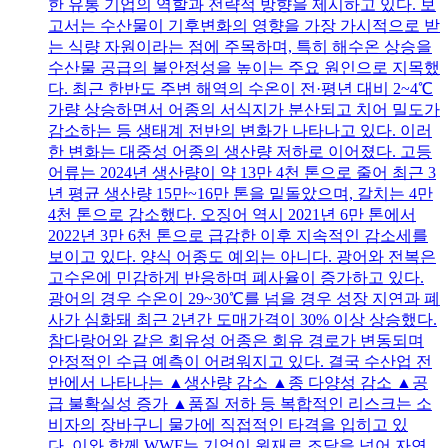
한 유통 기업의 역할과 전략적 방향을 제시하고 있다. 보
고서는 수산물이 기후변화의 영향을 가장 가시적으로 받
는 식량 자원이라는 점에 주목하며, 특히 해수온 상승을
수산물 공급의 불안정성을 높이는 주요 원인으로 지목했
다. 최근 한반도 주변 해역의 수온이 전·평년 대비 2~4℃
가량 상승하면서 어종의 서식지가 분산되고 치어 밀도가
감소하는 등 생태계 전반의 변화가 나타나고 있다. 이러
한 변화는 대중성 어종의 생산량 저하로 이어졌다. 고등
어류는 2024년 생산량이 약 13만 4천 톤으로 줄어 최근 3
년 평균 생산량 15만~16만 톤을 밑돌았으며, 갈치는 4만
4천 톤으로 감소했다. 오징어 역시 2021년 6만 톤에서
2022년 3만 6천 톤으로 급감한 이후 지속적인 감소세를
보이고 있다. 양식 어종도 예외는 아니다. 광어와 전복은
고수온에 민감하게 반응하며 폐사율이 증가하고 있다.
광어의 경우 수온이 29~30℃를 넘을 경우 성장 지연과 폐
사가 심화돼 최근 2년간 도매가격이 30% 이상 상승했다.
참다랑어와 같은 회유성 어종은 회유 경로가 변동되며
안정적인 수급 예측이 어려워지고 있다. 결국 수산업 전
반에서 나타나는 ▲생산량 감소 ▲종 다양성 감소 ▲공
급 불확실성 증가 ▲품질 저하 등 복합적인 리스크는 소
비자의 장바구니 물가에 직접적인 타격을 입히고 있
다. 이와 함께 WWF는 기업이 원재료 조달을 넘어 자연