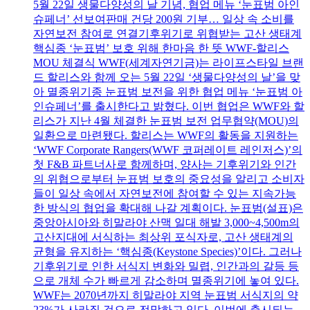
5월 22일 생물다양성의 날 기념, 협업 메뉴 ‘눈표범 아인
슈페너’ 선보여판매 건당 200원 기부… 일상 속 소비를
자연보전 참여로 연결기후위기로 위협받는 고산 생태계
핵심종 ‘눈표범’ 보호 위해 한마음 한 뜻 WWF-할리스
MOU 체결식 WWF(세계자연기금)는 라이프스타일 브랜
드 할리스와 함께 오는 5월 22일 ‘생물다양성의 날’을 맞
아 멸종위기종 눈표범 보전을 위한 협업 메뉴 ‘눈표범 아
인슈페너’를 출시한다고 밝혔다. 이번 협업은 WWF와 할
리스가 지난 4월 체결한 눈표범 보전 업무협약(MOU)의
일환으로 마련됐다. 할리스는 WWF의 활동을 지원하는
‘WWF Corporate Rangers(WWF 코퍼레이트 레인저스)’의
첫 F&B 파트너사로 함께하며, 양사는 기후위기와 인간
의 위협으로부터 눈표범 보호의 중요성을 알리고 소비자
들이 일상 속에서 자연보전에 참여할 수 있는 지속가능
한 방식의 협업을 확대해 나갈 계획이다. 눈표범(설표)은
중앙아시아와 히말라야 산맥 일대 해발 3,000~4,500m의
고산지대에 서식하는 최상위 포식자로, 고산 생태계의
균형을 유지하는 ‘핵심종(Keystone Species)’이다. 그러나
기후위기로 인한 서식지 변화와 밀렵, 인간과의 갈등 등
으로 개체 수가 빠르게 감소하며 멸종위기에 놓여 있다.
WWF는 2070년까지 히말라야 지역 눈표범 서식지의 약
23%가 사라질 것으로 전망하고 있다. 이번에 출시되는