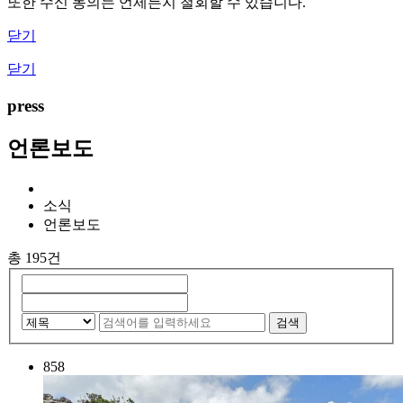
또한 수신 동의는 언제든지 철회할 수 있습니다.
닫기
닫기
press
언론보도
소식
언론보도
총 195건
검색
858