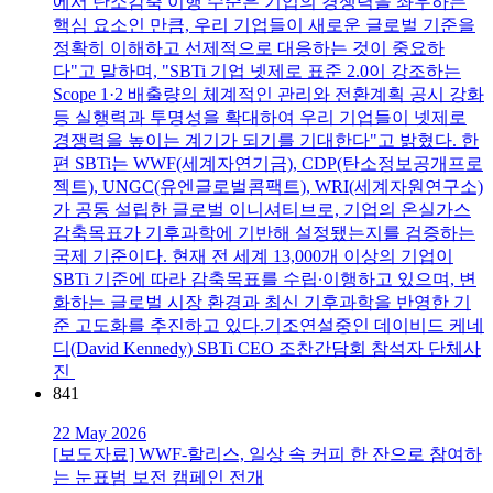
에서 탄소감축 이행 수준은 기업의 경쟁력을 좌우하는
핵심 요소인 만큼, 우리 기업들이 새로운 글로벌 기준을
정확히 이해하고 선제적으로 대응하는 것이 중요하
다"고 말하며, "SBTi 기업 넷제로 표준 2.0이 강조하는
Scope 1·2 배출량의 체계적인 관리와 전환계획 공시 강화
등 실행력과 투명성을 확대하여 우리 기업들이 넷제로
경쟁력을 높이는 계기가 되기를 기대한다"고 밝혔다. 한
편 SBTi는 WWF(세계자연기금), CDP(탄소정보공개프로
젝트), UNGC(유엔글로벌콤팩트), WRI(세계자원연구소)
가 공동 설립한 글로벌 이니셔티브로, 기업의 온실가스
감축목표가 기후과학에 기반해 설정됐는지를 검증하는
국제 기준이다. 현재 전 세계 13,000개 이상의 기업이
SBTi 기준에 따라 감축목표를 수립∙이행하고 있으며, 변
화하는 글로벌 시장 환경과 최신 기후과학을 반영한 기
준 고도화를 추진하고 있다.기조연설중인 데이비드 케네
디(David Kennedy) SBTi CEO 조찬간담회 참석자 단체사
진
841
22 May 2026
[보도자료] WWF-할리스, 일상 속 커피 한 잔으로 참여하
는 눈표범 보전 캠페인 전개