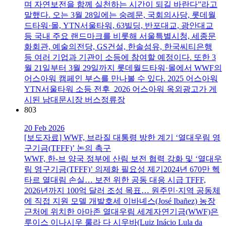
며 자연보전을 함께 실천하는 시간이 되길 바란다”라고
말했다. 오는 3월 28일에는 숭례문, 국회의사당, 롯데월
드타워·몰, YTN서울타워, 63빌딩, 반포대교, 광안대교
등 국내 주요 랜드마크를 비롯해 서울특별시청, 세종문
화회관, 예술의전당, GS건설, 한솔섬유, 한국씨티은행
등 여러 기업과 기관이 소등에 참여할 예정이다. 또한 3
월 21일부터 3월 29일까지 롯데월드타워·몰에서 WWF의
어스아워 캠페인 부스를 만나볼 수 있다. 2025 어스아워
YTN서울타워 소등 전후 2026 어스아워 옥외광고가 게
시된 남대문시장 버스정류장
803
20 Feb 2026
[보도자료] WWF, 브라질 대통령 방한 계기 ‘열대우림 영
구기금(TFFF)’ 논의 촉구
WWF, 한-브 양국 정부에 산림 보전 협력 강화 및 ‘열대우
림 영구기금(TFFF)’ 의제화 필요성 제기2024년 670만 헥
타르 열대림 손실… 보전 위한 공동 대응 시급 TFFF,
2026년까지 100억 달러 조성 목표… 원주민·지역 공동체
에 직접 지원 모델 개발호세 이바녜스(José Ibañez) 농장
근처에 위치한 아마존 열대우림 세계자연기금(WWF)은
루이스 이나시우 룰라 다 시우바(Luiz Inácio Lula da