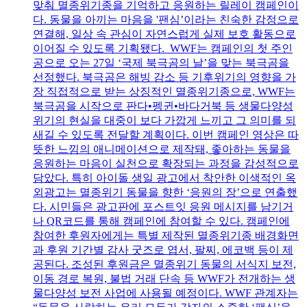
맞춰 멸종위기종을 기억하고 응원하는 릴레이 캠페인이
다. 동물을 아끼는 마음을 '팬심’이라는 친숙한 감정으로
연결해, 일상 속 관심이 자연스럽게 실제 보호 활동으로
이어질 수 있도록 기획됐다. WWF는 캠페인의 첫 주인
공으로 오는 27일 ‘국제 북극곰의 날’을 맞는 북극곰을
선정했다. 북극곰은 해빙 감소 등 기후위기의 영향을 가
장 직접적으로 받는 상징적인 멸종위기종으로, WWF는
북극곰을 시작으로 판다•펭귄•바다거북 등 생물다양성
위기의 현실을 대중이 보다 가깝게 느끼고 그 의미를 되
새길 수 있도록 전달할 계획이다. 이번 캠페인 영상은 따
뜻한 느낌의 애니메이션으로 제작돼, 좋아하는 동물을
응원하는 마음이 실천으로 확장되는 과정을 감성적으로
담았다. 특히 아이돌 생일 광고에서 착안한 이색적인 옥
외광고는 멸종위기 동물을 향한 ‘응원의 장’으로 연출했
다. 시민들은 광고판에 포스트잇 응원 메시지를 남기거
나 QR코드를 통해 캠페인에 참여할 수 있다. 캠페인에
참여한 후원자에게는 특별 제작된 멸종위기종 배경화면
과 후원 기간별 감사 굿즈로 엽서, 팔찌, 에코백 등이 제
공된다. 조성된 후원금은 멸종위기 동물의 서식지 보전,
이동 경로 복원, 불법 거래 단속 등 WWF가 전개하는 생
물다양성 보전 사업에 사용될 예정이다. WWF 관계자는