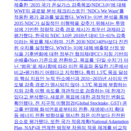
제출한 ‘2035 국가 온실가스 감축목표(NDC3.0)’에 대해
WWF의 글로벌 분석 체크리스트인 ‘NDCs We Want’를
적용한 평가 결과를 발표했다. WWF는 이번 분석을 통해
2035 NDC가 실질적인 이행력을 갖추기 위해서는 투명
성에 기반한 정량적 감축 경로 제시가 최우선 과제라고
평가했다. 한국의 NDC 3.0은 2018년 대비 53~61% 감축
이라는 목표를 제시하며, 기존 2030 NDC(40%)보다 진전
된 수치를 설정했다. WWF는 이에 대해 배출량 산정 방
식을 기후변화에 대한 정부간 협의체(IPCC) 지침 기반의
순배출(Net) 기준으로 전환하고, 목표를 ‘단일 수치’가 아
닌 ‘범위’로 제시함에 따라 이전 목표와 동일한 기준에서
비교•평가하기 어렵다고 지적했다. 특히 1.5℃ 목표 달성
의 핵심 지표인 누적 탄소예산과 2031~2035년 사이의 연
도별 감축 경로가 명시되지 않아, 1.5℃ 목표에 부합하는
지와 감축 이행 속도를 객관적으로 검증하는 데 한계가
있다고 분석했다. 새로운 목표에 대한 긍정적인 변화도
확인됐다. 전 지구적 이행점검(Global Stocktake, GST) 권
고를 반영해 화석연료로부터의 전환, 재생에너지 확대
등 에너지 전환 방향성을 명시한 점은 이전보다 진전된
요소로 평가됐다. 또한 국가 적응계획(National Adaptation
Plan, NAP)과 연계한 범정부 차원의 적응 체계를 비교적