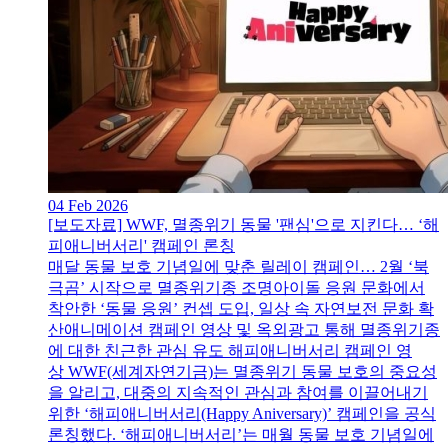
04 Feb 2026
[보도자료] WWF, 멸종위기 동물 '팬심'으로 지킨다… ‘해
피애니버서리' 캠페인 론칭
매달 동물 보호 기념일에 맞춘 릴레이 캠페인… 2월 ‘북
극곰’ 시작으로 멸종위기종 조명아이돌 응원 문화에서
착안한 ‘동물 응원’ 컨셉 도입, 일상 속 자연보전 문화 확
산애니메이션 캠페인 영상 및 옥외광고 통해 멸종위기종
에 대한 친근한 관심 유도 해피애니버서리 캠페인 영
상 WWF(세계자연기금)는 멸종위기 동물 보호의 중요성
을 알리고, 대중의 지속적인 관심과 참여를 이끌어내기
위한 ‘해피애니버서리(Happy Aniversary)’ 캠페인을 공식
론칭했다. ‘해피애니버서리’는 매월 동물 보호 기념일에