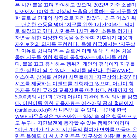
은 시간 불을 끄며 참여하고 있으며, 2022년 기준 소셜미
디어에서 101억 회 이상의 노출을 기록하는 등 지구를 위
한 글로벌 연대의 상징으로 자리 잡았다. 최근 어스아워
는 단순한 소등을 넘어 ‘지구를 위한 1시간’이라는 의미
로 확장되고 있다. 시민들은 1시간 동안 소등을 하거나
자연을 위한 다양한 행동을 실천하며 기후위기 대응과
자연보전의 의지를 표현한다. 올해 한국에서는 ‘지구상
의 이유로 쉽니다’라는 슬로건 아래 일상 속 작은 쉼을
통해 지구를 위한 행동에 동참하자는 메시지를 전한
다. 불을 끄고 휴식하는 행위가 개인의 휴식이자 지구를
위한 실천이 될 수 있다는 의미를 담았다. 한국WWF는
어스아워 참여를 선언한 시민들에게 ‘지구상의(上衣)’ 티
셔츠를 제공하는 이벤트를 진행하고 있으며, 어린이 참
가자를 위한 굿즈와 교육자료를 마련했다. 현재까지 약
5,000명의 시민과 175개 어린이 기관이 참여 의사를 밝혔
다. 어린이를 위한 교육자료는 어스아워 공식 홈페이지
(earthhour.co.kr)에서 내려받을 수 있다. 박민혜 한국
WWF 사무총장은 “어스아워는 일상 속 작은 행동만으로
도 누구나 자연보전에 동참할 수 있는 캠페인”이라며
“지난 20년간 전 세계 시민들의 참여가 변화를 만들어 온
만큼 올해도 이 한 시간만큼은 ‘지구상의 이유’로 휴식하