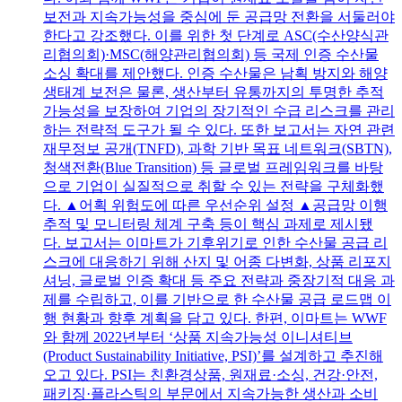
보전과 지속가능성을 중심에 둔 공급망 전환을 서둘러야
한다고 강조했다. 이를 위한 첫 단계로 ASC(수산양식관
리협의회)·MSC(해양관리협의회) 등 국제 인증 수산물
소싱 확대를 제안했다. 인증 수산물은 남획 방지와 해양
생태계 보전은 물론, 생산부터 유통까지의 투명한 추적
가능성을 보장하여 기업의 장기적인 수급 리스크를 관리
하는 전략적 도구가 될 수 있다. 또한 보고서는 자연 관련
재무정보 공개(TNFD), 과학 기반 목표 네트워크(SBTN),
청색전환(Blue Transition) 등 글로벌 프레임워크를 바탕
으로 기업이 실질적으로 취할 수 있는 전략을 구체화했
다. ▲어획 위험도에 따른 우선순위 설정 ▲공급망 이행
추적 및 모니터링 체계 구축 등이 핵심 과제로 제시됐
다. 보고서는 이마트가 기후위기로 인한 수산물 공급 리
스크에 대응하기 위해 산지 및 어종 다변화, 상품 리포지
셔닝, 글로벌 인증 확대 등 주요 전략과 중장기적 대응 과
제를 수립하고, 이를 기반으로 한 수산물 공급 로드맵 이
행 현황과 향후 계획을 담고 있다. 한편, 이마트는 WWF
와 함께 2022년부터 ‘상품 지속가능성 이니셔티브
(Product Sustainability Initiative, PSI)’를 설계하고 추진해
오고 있다. PSI는 친환경상품, 원재료·소싱, 건강·안전,
패키징·플라스틱의 부문에서 지속가능한 생산과 소비