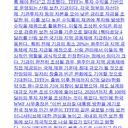
록 해야 한다”고 강조했다. TFFF는 투자 수익을 기반으
로 운영되는 산림 보전 기금이다. 각국 정부와 자선단
체, 기관투자자 등의 자본을 모아 낮은 금리로 자금을 조
달한 뒤, 이를 보다 높은 수익률의 채권에 투자해 발생한
수익을 재원으로 활용한다. 이렇게 조성된 수익은 위성
으로 검증된 보전 성과를 기준으로 열대림 1헥타르당 4
달러를 산림 보전 국가와 지역 공동체에 지급하는 데 사
용된다. 특히 전체 기금의 최소 20%는 원주민과 지역 공
동체에 직접 지급될 예정으로, 산림 관리에서 이들의 핵
심적인 역할을 공식적으로 인정한다는 점에서 의미가 크
다. 기금이 완전히 조성될 경우, 원주민과 지역 공동체에
직접 제공되는 국제 재원 가운데 최대 규모가 될 것으로
전망되며, 일자리 창출과 빈곤 완화에도 기여할 것으로
기대된다. TFFF는 출범 이후 현재까지 67억 달러(한화
약 9조 원) 규모의 기여 의향이 발표됐으며, 제도 설계와
대규모 자본 조성 단계에 들어섰다. 2026년까지 총 100억
달러의 투자 자본을 조성하는 것이 목표다. 박민혜 한국
WWF 사무총장은 “이번 브라질 대통령 방한을 계기로
한국 정부와 민간 부문이 TFFF와 같은 글로벌 산림 보전
이니셔티브에 대한 관심을 높이고, 국내외 자연 보전 행
동에 보다 적극적으로 나설 필요가 있다”라고 밝혔
다. 이어 “열대림은 현재도 빠른 속도로 사라지고 있으