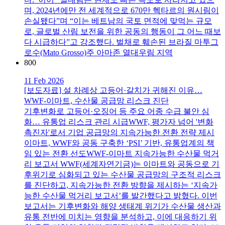
며, 2024년에만 전 세계적으로 670만 헥타르의 원시림이
손실됐다”며 “이는 베트남의 국토 면적에 맞먹는 규모
로, 글로벌 산림 보전을 위한 공동의 행동이 그 어느 때보
다 시급하다”고 강조했다. 벌채로 훼손된 브라질 마투그
로수(Mato Grosso)주 아마존 열대우림 지역
800
11 Feb 2026
[보도자료] 설 차례상 고등어·갈치가 귀해진 이유…
WWF-이마트, 수산물 공급망 리스크 진단
기후변화로 고등어·오징어 등 주요 어종 수급 불안 심
화… 유통업 리스크 관리 시급WWF, 평가자 넘어 '변화
촉진자'로서 기업 공급망의 지속가능한 전환 전략 제시
이마트, WWF와 공동 구축한 ‘PSI’ 기반, 유통업계의 책
임 있는 전환 선도WWF-이마트 지속가능한 수산물 먹거
리 보고서 WWF(세계자연기금)는 이마트와 공동으로 기
후위기로 심화되고 있는 수산물 공급망의 구조적 리스크
를 진단하고, 지속가능한 전환 방향을 제시하는 ‘지속가
능한 수산물 먹거리 보고서’를 발간했다고 밝혔다. 이번
보고서는 기후변화와 해양 생태계 위기가 수산물 생산과
유통 전반에 미치는 영향을 분석하고, 이에 대응하기 위