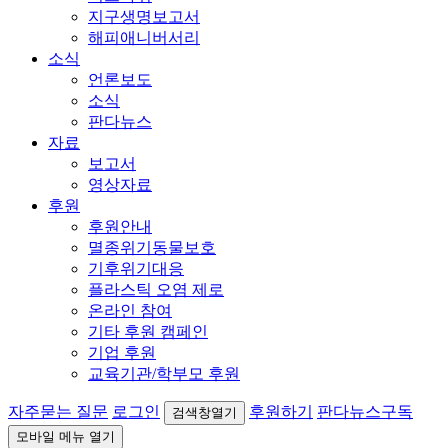
지구생명보고서
해피애니버서리
소식
언론보도
소식
판다뉴스
자료
보고서
영상자료
후원
후원안내
멸종위기동물보호
기후위기대응
플라스틱 오염 제로
온라인 참여
기타 후원 캠페인
기업 후원
교육기관/학부모 후원
자주묻는 질문
로그인
후원하기
판다뉴스구독
검색창열기
모바일 메뉴 열기