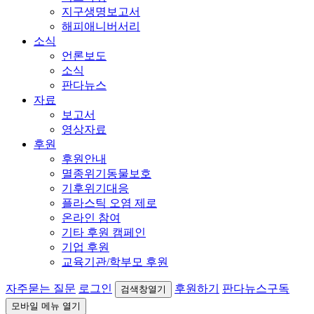
지구생명보고서
해피애니버서리
소식
언론보도
소식
판다뉴스
자료
보고서
영상자료
후원
후원안내
멸종위기동물보호
기후위기대응
플라스틱 오염 제로
온라인 참여
기타 후원 캠페인
기업 후원
교육기관/학부모 후원
자주묻는 질문
로그인
후원하기
판다뉴스구독
검색창열기
모바일 메뉴 열기