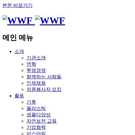
본문 바로가기
메인 메뉴
소개
기관소개
연혁
투명경영
함께하는 사람들
인재채용
자원봉사자 모집
활동
기후
플라스틱
생물다양성
자연보전 교육
기업협력
어스아워