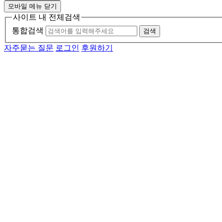
모바일 메뉴 닫기
사이트 내 전체검색
통합검색
검색
자주묻는 질문
로그인
후원하기
메인 메뉴
소개
활동
소식
자료
후원
기관소개
연혁
투명경영
함께하는 사람들
인재채용
자원봉사자 모집