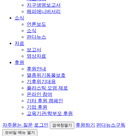
지구생명보고서
해피애니버서리
소식
언론보도
소식
판다뉴스
자료
보고서
영상자료
후원
후원안내
멸종위기동물보호
기후위기대응
플라스틱 오염 제로
온라인 참여
기타 후원 캠페인
기업 후원
교육기관/학부모 후원
자주묻는 질문
로그인
후원하기
판다뉴스구독
검색창열기
모바일 메뉴 열기