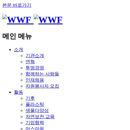
본문 바로가기
메인 메뉴
소개
기관소개
연혁
투명경영
함께하는 사람들
인재채용
자원봉사자 모집
활동
기후
플라스틱
생물다양성
자연보전 교육
기업협력
어스아워