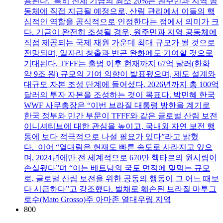
용된다. 특히 전체 기금의 최소 20%는 원주민과 지역 공
동체에 직접 지급될 예정으로, 산림 관리에서 이들의 핵
심적인 역할을 공식적으로 인정한다는 점에서 의미가 크
다. 기금이 완전히 조성될 경우, 원주민과 지역 공동체에
직접 제공되는 국제 재원 가운데 최대 규모가 될 것으로
전망되며, 일자리 창출과 빈곤 완화에도 기여할 것으로
기대된다. TFFF는 출범 이후 현재까지 67억 달러(한화
약 9조 원) 규모의 기여 의향이 발표됐으며, 제도 설계와
대규모 자본 조성 단계에 들어섰다. 2026년까지 총 100억
달러의 투자 자본을 조성하는 것이 목표다. 박민혜 한국
WWF 사무총장은 “이번 브라질 대통령 방한을 계기로
한국 정부와 민간 부문이 TFFF와 같은 글로벌 산림 보전
이니셔티브에 대한 관심을 높이고, 국내외 자연 보전 행
동에 보다 적극적으로 나설 필요가 있다”라고 밝혔
다. 이어 “열대림은 현재도 빠른 속도로 사라지고 있으
며, 2024년에만 전 세계적으로 670만 헥타르의 원시림이
손실됐다”며 “이는 베트남의 국토 면적에 맞먹는 규모
로, 글로벌 산림 보전을 위한 공동의 행동이 그 어느 때보
다 시급하다”고 강조했다. 벌채로 훼손된 브라질 마투그
로수(Mato Grosso)주 아마존 열대우림 지역
800