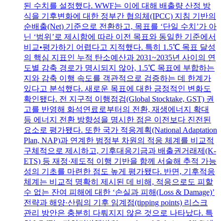
된 수치를 설정했다. WWF는 이에 대해 배출량 산정 방
식을 기후변화에 대한 정부간 협의체(IPCC) 지침 기반의
순배출(Net) 기준으로 전환하고, 목표를 ‘단일 수치’가 아
닌 ‘범위’로 제시함에 따라 이전 목표와 동일한 기준에서
비교•평가하기 어렵다고 지적했다. 특히 1.5℃ 목표 달성
의 핵심 지표인 누적 탄소예산과 2031~2035년 사이의 연
도별 감축 경로가 명시되지 않아, 1.5℃ 목표에 부합하는
지와 감축 이행 속도를 객관적으로 검증하는 데 한계가
있다고 분석했다. 새로운 목표에 대한 긍정적인 변화도
확인됐다. 전 지구적 이행점검(Global Stocktake, GST) 권
고를 반영해 화석연료로부터의 전환, 재생에너지 확대
등 에너지 전환 방향성을 명시한 점은 이전보다 진전된
요소로 평가됐다. 또한 국가 적응계획(National Adaptation
Plan, NAP)과 연계한 범정부 차원의 적응 체계를 비교적
구체적으로 제시하고, 기후대응기금과 배출권거래제(K-
ETS) 등 재정·제도적 이행 기반을 함께 서술해 추적 가능
성의 기초를 마련한 점도 높게 평가됐다. 반면, 기후적응
체계는 비교적 명확히 제시된 데 비해, 적응으로도 피할
수 없는 잔여 피해에 대한 ‘손실과 피해(Loss & Damage)’
전략과 해양·산림의 기후 임계점(tipping points) 리스크
관리 방안은 충분히 다뤄지지 않은 것으로 나타났다. 특