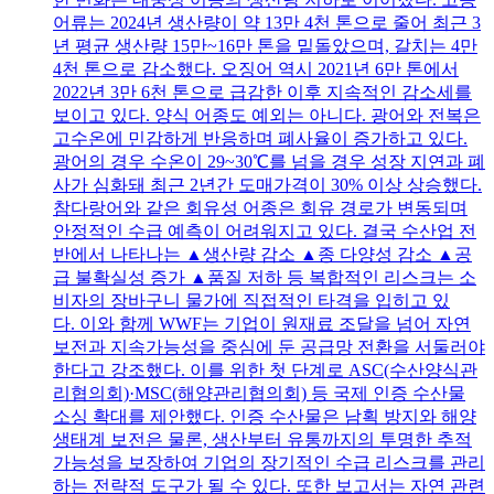
어류는 2024년 생산량이 약 13만 4천 톤으로 줄어 최근 3
년 평균 생산량 15만~16만 톤을 밑돌았으며, 갈치는 4만
4천 톤으로 감소했다. 오징어 역시 2021년 6만 톤에서
2022년 3만 6천 톤으로 급감한 이후 지속적인 감소세를
보이고 있다. 양식 어종도 예외는 아니다. 광어와 전복은
고수온에 민감하게 반응하며 폐사율이 증가하고 있다.
광어의 경우 수온이 29~30℃를 넘을 경우 성장 지연과 폐
사가 심화돼 최근 2년간 도매가격이 30% 이상 상승했다.
참다랑어와 같은 회유성 어종은 회유 경로가 변동되며
안정적인 수급 예측이 어려워지고 있다. 결국 수산업 전
반에서 나타나는 ▲생산량 감소 ▲종 다양성 감소 ▲공
급 불확실성 증가 ▲품질 저하 등 복합적인 리스크는 소
비자의 장바구니 물가에 직접적인 타격을 입히고 있
다. 이와 함께 WWF는 기업이 원재료 조달을 넘어 자연
보전과 지속가능성을 중심에 둔 공급망 전환을 서둘러야
한다고 강조했다. 이를 위한 첫 단계로 ASC(수산양식관
리협의회)·MSC(해양관리협의회) 등 국제 인증 수산물
소싱 확대를 제안했다. 인증 수산물은 남획 방지와 해양
생태계 보전은 물론, 생산부터 유통까지의 투명한 추적
가능성을 보장하여 기업의 장기적인 수급 리스크를 관리
하는 전략적 도구가 될 수 있다. 또한 보고서는 자연 관련