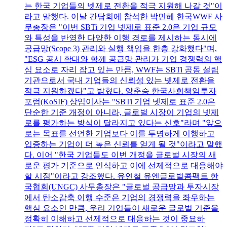
는 한국 기업들의 넷제로 전환을 적극 지원해 나갈 것"이
라고 말했다. 이날 간담회에 참석한 박민혜 한국WWF 사
무총장은 "이번 SBTi 기업 넷제로 표준 2.0은 기업 규모
와 특성을 반영한 다양한 이행 경로를 제시하는 동시에
공급망(Scope 3) 관리와 실행 책임을 한층 강화했다"며,
"ESG 공시 확대와 함께 공급망 관리가 기업 경쟁력의 핵
심 요소로 자리 잡고 있는 만큼, WWF는 SBTi 공동 설립
기관으로서 국내 기업들의 신뢰성 있는 넷제로 전환을
적극 지원하겠다"고 밝혔다. 양춘승 한국사회책임투자
포럼(KoSIF) 상임이사는 "SBTi 기업 넷제로 표준 2.0은
단순한 기준 개정이 아니라, 글로벌 시장이 기업의 넷제
로를 평가하는 방식이 달라지고 있다는 신호"라며 "앞으
로는 목표를 선언한 기업보다 이를 투명하게 이행하고
입증하는 기업이 더 높은 신뢰를 얻게 될 것"이라고 말했
다. 이어 "한국 기업들도 이번 개정을 글로벌 시장의 새
로운 평가 기준으로 인식하고 이에 선제적으로 대응해야
할 시점"이라고 강조했다. 유연철 유엔글로벌콤팩트 한
국협회(UNGC) 사무총장은 "글로벌 공급망과 투자시장
에서 탄소감축 이행 수준은 기업의 경쟁력을 좌우하는
핵심 요소인 만큼, 우리 기업들이 새로운 글로벌 기준을
정확히 이해하고 선제적으로 대응하는 것이 중요하