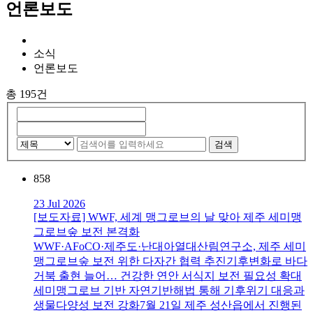
언론보도
소식
언론보도
총 195건
검색
858
23 Jul 2026
[보도자료] WWF, 세계 맹그로브의 날 맞아 제주 세미맹
그로브숲 보전 본격화
WWF·AFoCO·제주도·난대아열대산림연구소, 제주 세미
맹그로브숲 보전 위한 다자간 협력 추진기후변화로 바다
거북 출현 늘어… 건강한 연안 서식지 보전 필요성 확대
세미맹그로브 기반 자연기반해법 통해 기후위기 대응과
생물다양성 보전 강화7월 21일 제주 성산읍에서 진행된