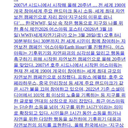
2007년 시드니에서 시작해 올해 20주년 … 전 세계 190여
개국 참여세계 주요 랜드마크 동시 소등, 세계 최대 자연
보전 캠페인으로 자리 잡아‘지구상의 이유로 쉽니
다’… 한국WWF, 일상 속 작은 행동으로 지구와 나를 위
한 휴식 제안2026 어스아워 포스터 (2026년 3월 18
일) WWF(세계자연기금)가 오는 3월 28일(토) 오후 8시
30분부터 9시 30분까지 전 세계 시민이 함께 참여하는 자
연보전 캠페인 ‘어스아워(Earth Hour)’를 진행한다. 어스
아워는 기후위기와 자연파괴의 심각성을 알리고 행동을
촉구하기 위해 시작된 자연보전 캠페인으로 올해 20주년
을 맞았다. 2007년 호주 시드니에서 시작된 어스아워는
현재 전 세계 190여 개국이 참여하는 세계 최대 규모의
자연보전 캠페인으로 성장했다. 프랑스 에펠탑, 호주 오
페라하우스, 중국 만리장성 등 세계 주요 랜드마크가 같
은 시간 불을 끄며 참여하고 있으며, 2022년 기준 소셜미
디어에서 101억 회 이상의 노출을 기록하는 등 지구를 위
한 글로벌 연대의 상징으로 자리 잡았다. 최근 어스아워
는 단순한 소등을 넘어 ‘지구를 위한 1시간’이라는 의미
로 확장되고 있다. 시민들은 1시간 동안 소등을 하거나
자연을 위한 다양한 행동을 실천하며 기후위기 대응과
자연보전의 의지를 표현한다. 올해 한국에서는 ‘지구상