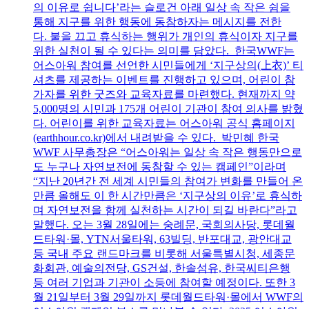
의 이유로 쉽니다’라는 슬로건 아래 일상 속 작은 쉼을
통해 지구를 위한 행동에 동참하자는 메시지를 전한
다. 불을 끄고 휴식하는 행위가 개인의 휴식이자 지구를
위한 실천이 될 수 있다는 의미를 담았다. 한국WWF는
어스아워 참여를 선언한 시민들에게 ‘지구상의(上衣)’ 티
셔츠를 제공하는 이벤트를 진행하고 있으며, 어린이 참
가자를 위한 굿즈와 교육자료를 마련했다. 현재까지 약
5,000명의 시민과 175개 어린이 기관이 참여 의사를 밝혔
다. 어린이를 위한 교육자료는 어스아워 공식 홈페이지
(earthhour.co.kr)에서 내려받을 수 있다. 박민혜 한국
WWF 사무총장은 “어스아워는 일상 속 작은 행동만으로
도 누구나 자연보전에 동참할 수 있는 캠페인”이라며
“지난 20년간 전 세계 시민들의 참여가 변화를 만들어 온
만큼 올해도 이 한 시간만큼은 ‘지구상의 이유’로 휴식하
며 자연보전을 함께 실천하는 시간이 되길 바란다”라고
말했다. 오는 3월 28일에는 숭례문, 국회의사당, 롯데월
드타워·몰, YTN서울타워, 63빌딩, 반포대교, 광안대교
등 국내 주요 랜드마크를 비롯해 서울특별시청, 세종문
화회관, 예술의전당, GS건설, 한솔섬유, 한국씨티은행
등 여러 기업과 기관이 소등에 참여할 예정이다. 또한 3
월 21일부터 3월 29일까지 롯데월드타워·몰에서 WWF의