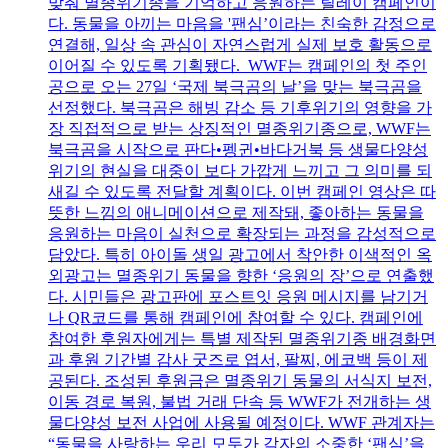
맞춰 멸종위기종을 기억하고 응원하는 릴레이 캠페인이
다. 동물을 아끼는 마음을 '팬심’이라는 친숙한 감정으로
연결해, 일상 속 관심이 자연스럽게 실제 보호 활동으로
이어질 수 있도록 기획됐다. WWF는 캠페인의 첫 주인
공으로 오는 27일 ‘국제 북극곰의 날’을 맞는 북극곰을
선정했다. 북극곰은 해빙 감소 등 기후위기의 영향을 가
장 직접적으로 받는 상징적인 멸종위기종으로, WWF는
북극곰을 시작으로 판다•펭귄•바다거북 등 생물다양성
위기의 현실을 대중이 보다 가깝게 느끼고 그 의미를 되
새길 수 있도록 전달할 계획이다. 이번 캠페인 영상은 따
뜻한 느낌의 애니메이션으로 제작돼, 좋아하는 동물을
응원하는 마음이 실천으로 확장되는 과정을 감성적으로
담았다. 특히 아이돌 생일 광고에서 착안한 이색적인 옥
외광고는 멸종위기 동물을 향한 ‘응원의 장’으로 연출했
다. 시민들은 광고판에 포스트잇 응원 메시지를 남기거
나 QR코드를 통해 캠페인에 참여할 수 있다. 캠페인에
참여한 후원자에게는 특별 제작된 멸종위기종 배경화면
과 후원 기간별 감사 굿즈로 엽서, 팔찌, 에코백 등이 제
공된다. 조성된 후원금은 멸종위기 동물의 서식지 보전,
이동 경로 복원, 불법 거래 단속 등 WWF가 전개하는 생
물다양성 보전 사업에 사용될 예정이다. WWF 관계자는
“동물을 사랑하는 우리 모두가 각자의 소중한 ‘팬심’을