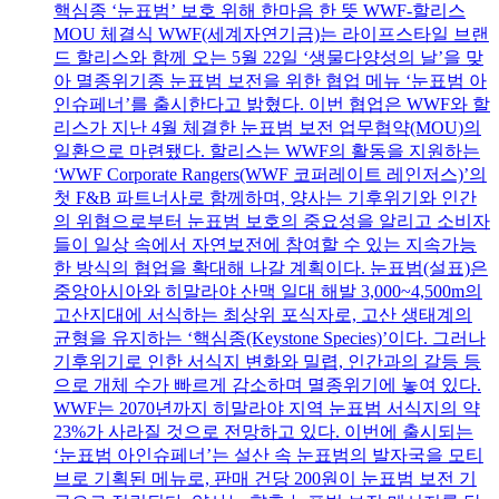
핵심종 ‘눈표범’ 보호 위해 한마음 한 뜻 WWF-할리스
MOU 체결식 WWF(세계자연기금)는 라이프스타일 브랜
드 할리스와 함께 오는 5월 22일 ‘생물다양성의 날’을 맞
아 멸종위기종 눈표범 보전을 위한 협업 메뉴 ‘눈표범 아
인슈페너’를 출시한다고 밝혔다. 이번 협업은 WWF와 할
리스가 지난 4월 체결한 눈표범 보전 업무협약(MOU)의
일환으로 마련됐다. 할리스는 WWF의 활동을 지원하는
‘WWF Corporate Rangers(WWF 코퍼레이트 레인저스)’의
첫 F&B 파트너사로 함께하며, 양사는 기후위기와 인간
의 위협으로부터 눈표범 보호의 중요성을 알리고 소비자
들이 일상 속에서 자연보전에 참여할 수 있는 지속가능
한 방식의 협업을 확대해 나갈 계획이다. 눈표범(설표)은
중앙아시아와 히말라야 산맥 일대 해발 3,000~4,500m의
고산지대에 서식하는 최상위 포식자로, 고산 생태계의
균형을 유지하는 ‘핵심종(Keystone Species)’이다. 그러나
기후위기로 인한 서식지 변화와 밀렵, 인간과의 갈등 등
으로 개체 수가 빠르게 감소하며 멸종위기에 놓여 있다.
WWF는 2070년까지 히말라야 지역 눈표범 서식지의 약
23%가 사라질 것으로 전망하고 있다. 이번에 출시되는
‘눈표범 아인슈페너’는 설산 속 눈표범의 발자국을 모티
브로 기획된 메뉴로, 판매 건당 200원이 눈표범 보전 기