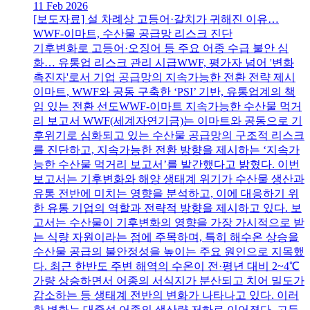
11 Feb 2026
[보도자료] 설 차례상 고등어·갈치가 귀해진 이유…
WWF-이마트, 수산물 공급망 리스크 진단
기후변화로 고등어·오징어 등 주요 어종 수급 불안 심
화… 유통업 리스크 관리 시급WWF, 평가자 넘어 '변화
촉진자'로서 기업 공급망의 지속가능한 전환 전략 제시
이마트, WWF와 공동 구축한 ‘PSI’ 기반, 유통업계의 책
임 있는 전환 선도WWF-이마트 지속가능한 수산물 먹거
리 보고서 WWF(세계자연기금)는 이마트와 공동으로 기
후위기로 심화되고 있는 수산물 공급망의 구조적 리스크
를 진단하고, 지속가능한 전환 방향을 제시하는 ‘지속가
능한 수산물 먹거리 보고서’를 발간했다고 밝혔다. 이번
보고서는 기후변화와 해양 생태계 위기가 수산물 생산과
유통 전반에 미치는 영향을 분석하고, 이에 대응하기 위
한 유통 기업의 역할과 전략적 방향을 제시하고 있다. 보
고서는 수산물이 기후변화의 영향을 가장 가시적으로 받
는 식량 자원이라는 점에 주목하며, 특히 해수온 상승을
수산물 공급의 불안정성을 높이는 주요 원인으로 지목했
다. 최근 한반도 주변 해역의 수온이 전·평년 대비 2~4℃
가량 상승하면서 어종의 서식지가 분산되고 치어 밀도가
감소하는 등 생태계 전반의 변화가 나타나고 있다. 이러
한 변화는 대중성 어종의 생산량 저하로 이어졌다. 고등