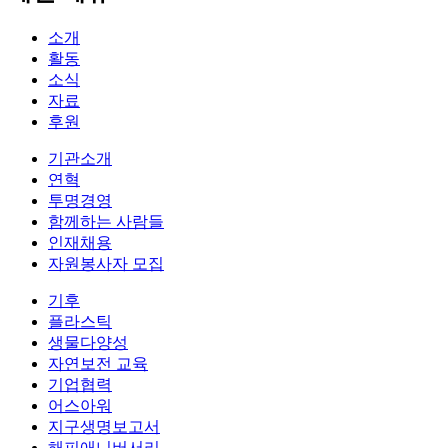
소개
활동
소식
자료
후원
기관소개
연혁
투명경영
함께하는 사람들
인재채용
자원봉사자 모집
기후
플라스틱
생물다양성
자연보전 교육
기업협력
어스아워
지구생명보고서
해피애니버서리