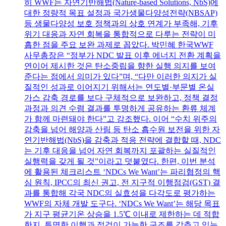
히 WWF는 자연기반해법(Nature-based Solutions, NbS)에
대한 정량적 목표 설정과 국가생물다양성전략(NBSAP)
등 생물다양성 보호 정책과의 상호 연계가 부족해, 기후
위기 대응과 자연 회복을 통합적으로 다루는 전략이 미
흡한 점을 주요 보완 과제로 꼽았다. 박민혜 한국WWF
사무총장은 “정부가 NDC 발표 이후 에너지 전환 계획을
연이어 제시한 것은 탄소중립을 향한 실행 의지를 보여
준다는 점에서 의미가 있다”며, “다만 이러한 의지가 실
질적인 성과로 이어지기 위해서는 연도별·부문별 온실
가스 감축 경로를 보다 구체적으로 보완하고, 정책 결정
과정과 의견 수렴 결과를 투명하게 공유하는 환류 체계
가 함께 마련돼야 한다”고 강조했다. 이어 “수치 위주의
감축을 넘어 해양과 산림 등 탄소 흡수원 보전을 위한 자
연기반해법(NbS)을 감축과 적응 전략에 결합할 때, NDC
는 기후 대응을 넘어 자연 회복까지 포괄하는 실질적인
실행력을 갖게 될 것”이라고 덧붙였다. 한편, 이번 분석
에 활용된 체크리스트 ‘NDCs We Want’는 파리협정의 핵
심 원칙, IPCC의 최신 권고, 전 지구적 이행점검(GST) 결
과를 통합해 각국 NDC의 실효성을 다각도로 평가하는
WWF의 자체 개발 도구다. ‘NDCs We Want’는 해당 목표
가 지구 평균기온 상승을 1.5℃ 이내로 제한하는 데 적합
한지, 투명한 이행과 점검이 가능한 구조를 갖추고 있는