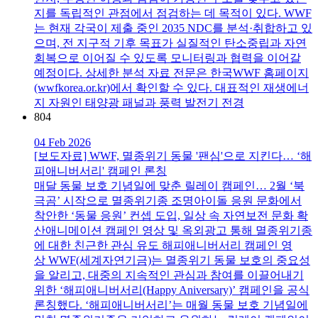
지를 독립적인 관점에서 점검하는 데 목적이 있다. WWF
는 현재 각국이 제출 중인 2035 NDC를 분석·취합하고 있
으며, 전 지구적 기후 목표가 실질적인 탄소중립과 자연
회복으로 이어질 수 있도록 모니터링과 협력을 이어갈
예정이다. 상세한 분석 자료 전문은 한국WWF 홈페이지
(wwfkorea.or.kr)에서 확인할 수 있다. 대표적인 재생에너
지 자원인 태양광 패널과 풍력 발전기 전경
804
04 Feb 2026
[보도자료] WWF, 멸종위기 동물 '팬심'으로 지킨다… ‘해
피애니버서리' 캠페인 론칭
매달 동물 보호 기념일에 맞춘 릴레이 캠페인… 2월 ‘북
극곰’ 시작으로 멸종위기종 조명아이돌 응원 문화에서
착안한 ‘동물 응원’ 컨셉 도입, 일상 속 자연보전 문화 확
산애니메이션 캠페인 영상 및 옥외광고 통해 멸종위기종
에 대한 친근한 관심 유도 해피애니버서리 캠페인 영
상 WWF(세계자연기금)는 멸종위기 동물 보호의 중요성
을 알리고, 대중의 지속적인 관심과 참여를 이끌어내기
위한 ‘해피애니버서리(Happy Aniversary)’ 캠페인을 공식
론칭했다. ‘해피애니버서리’는 매월 동물 보호 기념일에