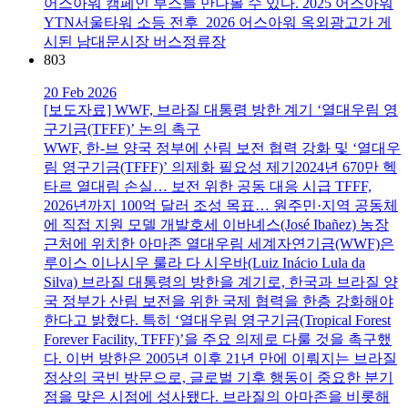
어스아워 캠페인 부스를 만나볼 수 있다. 2025 어스아워
YTN서울타워 소등 전후 2026 어스아워 옥외광고가 게
시된 남대문시장 버스정류장
803
20 Feb 2026
[보도자료] WWF, 브라질 대통령 방한 계기 ‘열대우림 영
구기금(TFFF)’ 논의 촉구
WWF, 한-브 양국 정부에 산림 보전 협력 강화 및 ‘열대우
림 영구기금(TFFF)’ 의제화 필요성 제기2024년 670만 헥
타르 열대림 손실… 보전 위한 공동 대응 시급 TFFF,
2026년까지 100억 달러 조성 목표… 원주민·지역 공동체
에 직접 지원 모델 개발호세 이바녜스(José Ibañez) 농장
근처에 위치한 아마존 열대우림 세계자연기금(WWF)은
루이스 이나시우 룰라 다 시우바(Luiz Inácio Lula da
Silva) 브라질 대통령의 방한을 계기로, 한국과 브라질 양
국 정부가 산림 보전을 위한 국제 협력을 한층 강화해야
한다고 밝혔다. 특히 ‘열대우림 영구기금(Tropical Forest
Forever Facility, TFFF)’을 주요 의제로 다룰 것을 촉구했
다. 이번 방한은 2005년 이후 21년 만에 이뤄지는 브라질
정상의 국빈 방문으로, 글로벌 기후 행동이 중요한 분기
점을 맞은 시점에 성사됐다. 브라질의 아마존을 비롯해