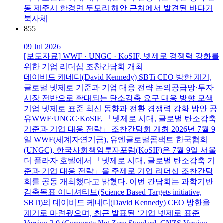
동 제주시 한경면 두모리 해안 근처에서 발견된 바다거
북사체
855
09 Jul 2026
[보도자료] WWF · UNGC · KoSIF, 넷제로 경쟁력 강화를
위한 기업 리더십 조찬간담회 개최
데이비드 케네디(David Kennedy) SBTi CEO 방한 계기,
글로벌 넷제로 기준과 기업 대응 전략 논의공급망·투자
시장 전반으로 확대되는 탄소감축 요구 대응 방향 모색
기업 넷제로 표준 최신 동향과 전환 경쟁력 강화 방안 공
유WWF·UNGC·KoSIF, 「넷제로 시대, 글로벌 탄소감축
기준과 기업 대응 전략」 조찬간담회 개최 2026년 7월 9
일 WWF(세계자연기금), 유엔글로벌콤팩트 한국협회
(UNGC), 한국사회책임투자포럼(KoSIF)은 7월 9일 서울
더 플라자 호텔에서 「넷제로 시대, 글로벌 탄소감축 기
준과 기업 대응 전략」을 주제로 기업 리더십 조찬간담
회를 공동 개최했다고 밝혔다. 이번 간담회는 과학기반
감축목표 이니셔티브(Science Based Targets initiative,
SBTi)의 데이비드 케네디(David Kennedy) CEO 방한을
계기로 마련됐으며, 최근 발표된 ‘기업 넷제로 표준
Version 2.0 (Corporate Net-Zero Standard, CNZS Version