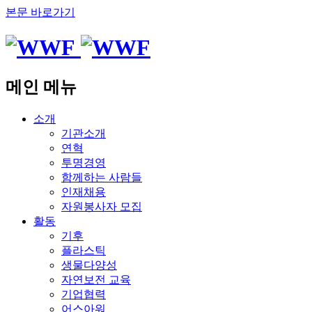
본문 바로가기
메인 메뉴
소개
기관소개
연혁
투명경영
함께하는 사람들
인재채용
자원봉사자 모집
활동
기후
플라스틱
생물다양성
자연보전 교육
기업협력
어스아워