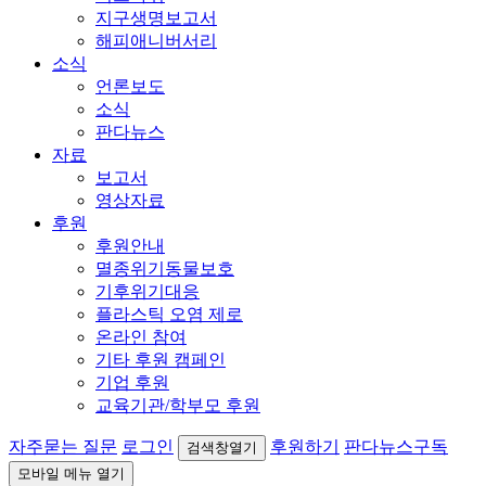
지구생명보고서
해피애니버서리
소식
언론보도
소식
판다뉴스
자료
보고서
영상자료
후원
후원안내
멸종위기동물보호
기후위기대응
플라스틱 오염 제로
온라인 참여
기타 후원 캠페인
기업 후원
교육기관/학부모 후원
자주묻는 질문
로그인
후원하기
판다뉴스구독
검색창열기
모바일 메뉴 열기