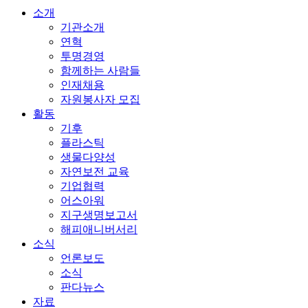
소개
기관소개
연혁
투명경영
함께하는 사람들
인재채용
자원봉사자 모집
활동
기후
플라스틱
생물다양성
자연보전 교육
기업협력
어스아워
지구생명보고서
해피애니버서리
소식
언론보도
소식
판다뉴스
자료