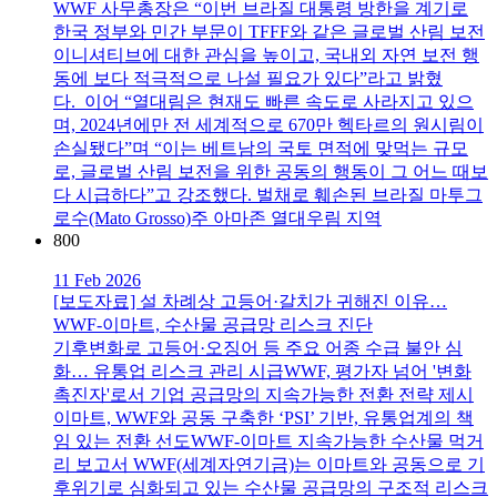
WWF 사무총장은 “이번 브라질 대통령 방한을 계기로
한국 정부와 민간 부문이 TFFF와 같은 글로벌 산림 보전
이니셔티브에 대한 관심을 높이고, 국내외 자연 보전 행
동에 보다 적극적으로 나설 필요가 있다”라고 밝혔
다. 이어 “열대림은 현재도 빠른 속도로 사라지고 있으
며, 2024년에만 전 세계적으로 670만 헥타르의 원시림이
손실됐다”며 “이는 베트남의 국토 면적에 맞먹는 규모
로, 글로벌 산림 보전을 위한 공동의 행동이 그 어느 때보
다 시급하다”고 강조했다. 벌채로 훼손된 브라질 마투그
로수(Mato Grosso)주 아마존 열대우림 지역
800
11 Feb 2026
[보도자료] 설 차례상 고등어·갈치가 귀해진 이유…
WWF-이마트, 수산물 공급망 리스크 진단
기후변화로 고등어·오징어 등 주요 어종 수급 불안 심
화… 유통업 리스크 관리 시급WWF, 평가자 넘어 '변화
촉진자'로서 기업 공급망의 지속가능한 전환 전략 제시
이마트, WWF와 공동 구축한 ‘PSI’ 기반, 유통업계의 책
임 있는 전환 선도WWF-이마트 지속가능한 수산물 먹거
리 보고서 WWF(세계자연기금)는 이마트와 공동으로 기
후위기로 심화되고 있는 수산물 공급망의 구조적 리스크