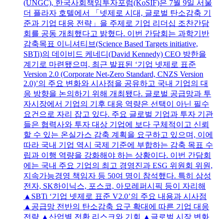
(UNGC), 한국사회책임투자포럼(KoSIF)은 7월 9일 서울
더 플라자 호텔에서 「넷제로 시대, 글로벌 탄소감축 기
준과 기업 대응 전략」을 주제로 기업 리더십 조찬간담
회를 공동 개최했다고 밝혔다. 이번 간담회는 과학기반
감축목표 이니셔티브(Science Based Targets initiative,
SBTi)의 데이비드 케네디(David Kennedy) CEO 방한을
계기로 마련됐으며, 최근 발표된 ‘기업 넷제로 표준
Version 2.0 (Corporate Net-Zero Standard, CNZS Version
2.0)’의 주요 변화와 시사점을 공유하고 국내 기업의 대
응 방향을 논의하기 위해 개최됐다. 글로벌 공급망과 투
자시장에서 기업의 기후 대응 역량은 선택이 아닌 필수
요건으로 자리 잡고 있다. 주요 글로벌 기업과 투자 기관
들은 협력사와 투자 대상 기업에 보다 구체적이고 신뢰
할 수 있는 온실가스 감축 계획을 요구하고 있으며, 이에
따라 국내 기업 역시 국제 기준에 부합하는 감축 목표 수
립과 이행 역량을 강화해야 하는 상황이다. 이번 간담회
에는 국내 주요 기업의 최고 경영진과 ESG 위원회 위원,
지속가능경영 책임자 등 50여 명이 참석했다. 특히 삼성
전자, SK하이닉스, 포스코, 아모레퍼시픽 등이 자리해
▲SBTi ‘기업 넷제로 표준 V2.0’의 주요 내용과 시사점
▲공급망 전반의 탄소감축 요구 확대에 따른 기업 대응
전략 ▲산업별 전환 리스크와 기회 ▲글로벌 시장 변화