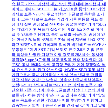
속 한국 기업의 경쟁력 제고 방안 등에 대해 논의했다. 데
이비드 케네디 SBTi CEO는 기조연설을 통해 SBTi ‘기업
넷제로 표준 V2.0’의 주요 방향성과 글로벌 동향을 소개
했다. 그는 "새로운 표준은 기업의 기후 행동을 목표 설
정에서 실행 중심으로 전환하는 중요한 변화"라며 "SBTi
는 기업의 기후 목표가 실질적인 비즈니스 가치로 이어
질 수 있도록 지원하고, 특히 글로벌 공급망의 중심에 있
는 한국 기업들의 넷제로 전환을 적극 지원해 나갈 것"이
라고 말했다. 이날 간담회에 참석한 박민혜 한국WWF 사
무총장은 "이번 SBTi 기업 넷제로 표준 2.0은 기업 규모
와 특성을 반영한 다양한 이행 경로를 제시하는 동시에
공급망(Scope 3) 관리와 실행 책임을 한층 강화했다"며,
"ESG 공시 확대와 함께 공급망 관리가 기업 경쟁력의 핵
심 요소로 자리 잡고 있는 만큼, WWF는 SBTi 공동 설립
기관으로서 국내 기업들의 신뢰성 있는 넷제로 전환을
적극 지원하겠다"고 밝혔다. 양춘승 한국사회책임투자
포럼(KoSIF) 상임이사는 "SBTi 기업 넷제로 표준 2.0은
단순한 기준 개정이 아니라, 글로벌 시장이 기업의 넷제
로를 평가하는 방식이 달라지고 있다는 신호"라며 "앞으
로는 목표를 선언한 기업보다 이를 투명하게 이행하고
입증하는 기업이 더 높은 신뢰를 얻게 될 것"이라고 말했