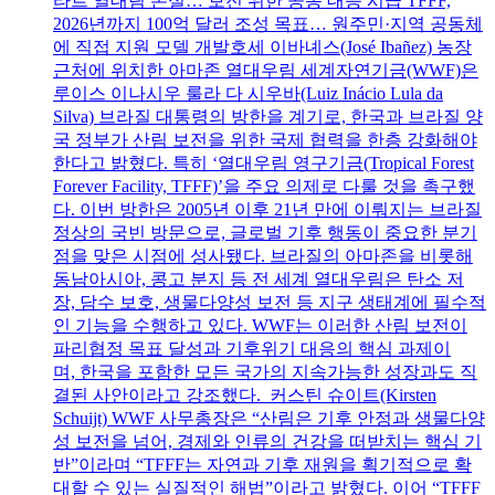
타르 열대림 손실… 보전 위한 공동 대응 시급 TFFF,
2026년까지 100억 달러 조성 목표… 원주민·지역 공동체
에 직접 지원 모델 개발호세 이바녜스(José Ibañez) 농장
근처에 위치한 아마존 열대우림 세계자연기금(WWF)은
루이스 이나시우 룰라 다 시우바(Luiz Inácio Lula da
Silva) 브라질 대통령의 방한을 계기로, 한국과 브라질 양
국 정부가 산림 보전을 위한 국제 협력을 한층 강화해야
한다고 밝혔다. 특히 ‘열대우림 영구기금(Tropical Forest
Forever Facility, TFFF)’을 주요 의제로 다룰 것을 촉구했
다. 이번 방한은 2005년 이후 21년 만에 이뤄지는 브라질
정상의 국빈 방문으로, 글로벌 기후 행동이 중요한 분기
점을 맞은 시점에 성사됐다. 브라질의 아마존을 비롯해
동남아시아, 콩고 분지 등 전 세계 열대우림은 탄소 저
장, 담수 보호, 생물다양성 보전 등 지구 생태계에 필수적
인 기능을 수행하고 있다. WWF는 이러한 산림 보전이
파리협정 목표 달성과 기후위기 대응의 핵심 과제이
며, 한국을 포함한 모든 국가의 지속가능한 성장과도 직
결된 사안이라고 강조했다. 커스틴 슈이트(Kirsten
Schuijt) WWF 사무총장은 “산림은 기후 안정과 생물다양
성 보전을 넘어, 경제와 인류의 건강을 떠받치는 핵심 기
반”이라며 “TFFF는 자연과 기후 재원을 획기적으로 확
대할 수 있는 실질적인 해법”이라고 밝혔다. 이어 “TFFF