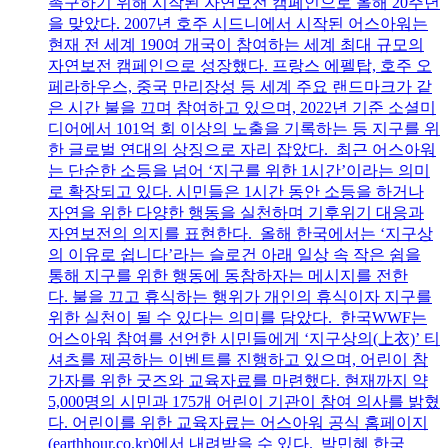
촉구하기 위해 시작된 자연보전 캠페인으로 올해 20주년
을 맞았다. 2007년 호주 시드니에서 시작된 어스아워는
현재 전 세계 190여 개국이 참여하는 세계 최대 규모의
자연보전 캠페인으로 성장했다. 프랑스 에펠탑, 호주 오
페라하우스, 중국 만리장성 등 세계 주요 랜드마크가 같
은 시간 불을 끄며 참여하고 있으며, 2022년 기준 소셜미
디어에서 101억 회 이상의 노출을 기록하는 등 지구를 위
한 글로벌 연대의 상징으로 자리 잡았다. 최근 어스아워
는 단순한 소등을 넘어 ‘지구를 위한 1시간’이라는 의미
로 확장되고 있다. 시민들은 1시간 동안 소등을 하거나
자연을 위한 다양한 행동을 실천하며 기후위기 대응과
자연보전의 의지를 표현한다. 올해 한국에서는 ‘지구상
의 이유로 쉽니다’라는 슬로건 아래 일상 속 작은 쉼을
통해 지구를 위한 행동에 동참하자는 메시지를 전한
다. 불을 끄고 휴식하는 행위가 개인의 휴식이자 지구를
위한 실천이 될 수 있다는 의미를 담았다. 한국WWF는
어스아워 참여를 선언한 시민들에게 ‘지구상의(上衣)’ 티
셔츠를 제공하는 이벤트를 진행하고 있으며, 어린이 참
가자를 위한 굿즈와 교육자료를 마련했다. 현재까지 약
5,000명의 시민과 175개 어린이 기관이 참여 의사를 밝혔
다. 어린이를 위한 교육자료는 어스아워 공식 홈페이지
(earthhour.co.kr)에서 내려받을 수 있다. 박민혜 한국