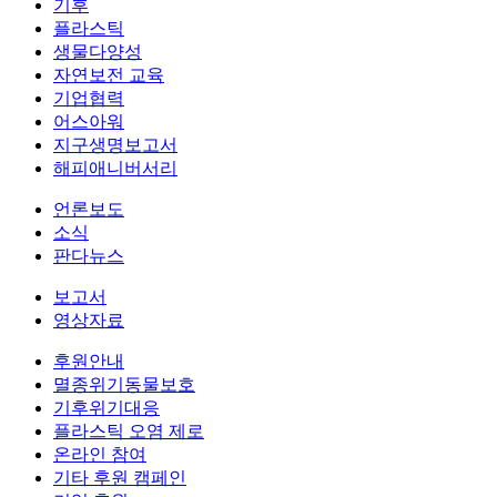
기후
플라스틱
생물다양성
자연보전 교육
기업협력
어스아워
지구생명보고서
해피애니버서리
언론보도
소식
판다뉴스
보고서
영상자료
후원안내
멸종위기동물보호
기후위기대응
플라스틱 오염 제로
온라인 참여
기타 후원 캠페인