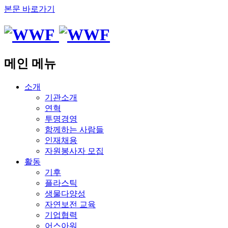
본문 바로가기
메인 메뉴
소개
기관소개
연혁
투명경영
함께하는 사람들
인재채용
자원봉사자 모집
활동
기후
플라스틱
생물다양성
자연보전 교육
기업협력
어스아워