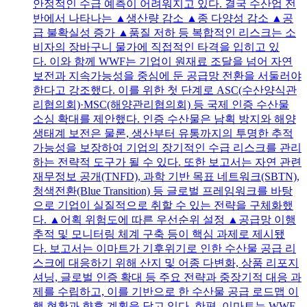
안정적인 수급 예측이 어려워지고 있다. 결국 수산업 전
반에서 나타나는 ▲생산량 감소 ▲종 다양성 감소 ▲공
급 불확실성 증가 ▲품질 저하 등 복합적인 리스크는 소
비자의 장바구니 물가에 직접적인 타격을 입히고 있
다. 이와 함께 WWF는 기업이 원재료 조달을 넘어 자연
보전과 지속가능성을 중심에 둔 공급망 전환을 서둘러야
한다고 강조했다. 이를 위한 첫 단계로 ASC(수산양식관
리협의회)·MSC(해양관리협의회) 등 국제 인증 수산물
소싱 확대를 제안했다. 인증 수산물은 남획 방지와 해양
생태계 보전은 물론, 생산부터 유통까지의 투명한 추적
가능성을 보장하여 기업의 장기적인 수급 리스크를 관리
하는 전략적 도구가 될 수 있다. 또한 보고서는 자연 관련
재무정보 공개(TNFD), 과학 기반 목표 네트워크(SBTN),
청색전환(Blue Transition) 등 글로벌 프레임워크를 바탕
으로 기업이 실질적으로 취할 수 있는 전략을 구체화했
다. ▲어획 위험도에 따른 우선순위 설정 ▲공급망 이행
추적 및 모니터링 체계 구축 등이 핵심 과제로 제시됐
다. 보고서는 이마트가 기후위기로 인한 수산물 공급 리
스크에 대응하기 위해 산지 및 어종 다변화, 상품 리포지
셔닝, 글로벌 인증 확대 등 주요 전략과 중장기적 대응 과
제를 수립하고, 이를 기반으로 한 수산물 공급 로드맵 이
행 현황과 향후 계획을 담고 있다. 한편, 이마트는 WWF