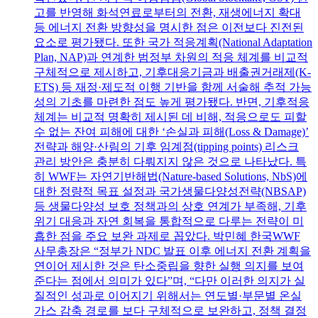
고를 반영해 화석연료로부터의 전환, 재생에너지 확대
등 에너지 전환 방향성을 명시한 점은 이전보다 진전된
요소로 평가됐다. 또한 국가 적응계획(National Adaptation
Plan, NAP)과 연계한 범정부 차원의 적응 체계를 비교적
구체적으로 제시하고, 기후대응기금과 배출권거래제(K-
ETS) 등 재정·제도적 이행 기반을 함께 서술해 추적 가능
성의 기초를 마련한 점도 높게 평가됐다. 반면, 기후적응
체계는 비교적 명확히 제시된 데 비해, 적응으로도 피할
수 없는 잔여 피해에 대한 ‘손실과 피해(Loss & Damage)’
전략과 해양·산림의 기후 임계점(tipping points) 리스크
관리 방안은 충분히 다뤄지지 않은 것으로 나타났다. 특
히 WWF는 자연기반해법(Nature-based Solutions, NbS)에
대한 정량적 목표 설정과 국가생물다양성전략(NBSAP)
등 생물다양성 보호 정책과의 상호 연계가 부족해, 기후
위기 대응과 자연 회복을 통합적으로 다루는 전략이 미
흡한 점을 주요 보완 과제로 꼽았다. 박민혜 한국WWF
사무총장은 “정부가 NDC 발표 이후 에너지 전환 계획을
연이어 제시한 것은 탄소중립을 향한 실행 의지를 보여
준다는 점에서 의미가 있다”며, “다만 이러한 의지가 실
질적인 성과로 이어지기 위해서는 연도별·부문별 온실
가스 감축 경로를 보다 구체적으로 보완하고, 정책 결정