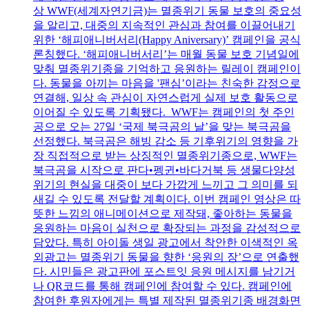
상 WWF(세계자연기금)는 멸종위기 동물 보호의 중요성
을 알리고, 대중의 지속적인 관심과 참여를 이끌어내기
위한 ‘해피애니버서리(Happy Aniversary)’ 캠페인을 공식
론칭했다. ‘해피애니버서리’는 매월 동물 보호 기념일에
맞춰 멸종위기종을 기억하고 응원하는 릴레이 캠페인이
다. 동물을 아끼는 마음을 '팬심’이라는 친숙한 감정으로
연결해, 일상 속 관심이 자연스럽게 실제 보호 활동으로
이어질 수 있도록 기획됐다. WWF는 캠페인의 첫 주인
공으로 오는 27일 ‘국제 북극곰의 날’을 맞는 북극곰을
선정했다. 북극곰은 해빙 감소 등 기후위기의 영향을 가
장 직접적으로 받는 상징적인 멸종위기종으로, WWF는
북극곰을 시작으로 판다•펭귄•바다거북 등 생물다양성
위기의 현실을 대중이 보다 가깝게 느끼고 그 의미를 되
새길 수 있도록 전달할 계획이다. 이번 캠페인 영상은 따
뜻한 느낌의 애니메이션으로 제작돼, 좋아하는 동물을
응원하는 마음이 실천으로 확장되는 과정을 감성적으로
담았다. 특히 아이돌 생일 광고에서 착안한 이색적인 옥
외광고는 멸종위기 동물을 향한 ‘응원의 장’으로 연출했
다. 시민들은 광고판에 포스트잇 응원 메시지를 남기거
나 QR코드를 통해 캠페인에 참여할 수 있다. 캠페인에
참여한 후원자에게는 특별 제작된 멸종위기종 배경화면