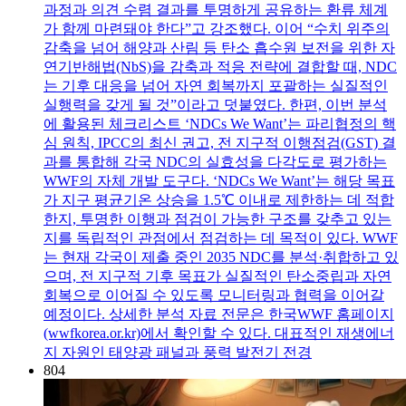
과정과 의견 수렴 결과를 투명하게 공유하는 환류 체계
가 함께 마련돼야 한다”고 강조했다. 이어 “수치 위주의
감축을 넘어 해양과 산림 등 탄소 흡수원 보전을 위한 자
연기반해법(NbS)을 감축과 적응 전략에 결합할 때, NDC
는 기후 대응을 넘어 자연 회복까지 포괄하는 실질적인
실행력을 갖게 될 것”이라고 덧붙였다. 한편, 이번 분석
에 활용된 체크리스트 ‘NDCs We Want’는 파리협정의 핵
심 원칙, IPCC의 최신 권고, 전 지구적 이행점검(GST) 결
과를 통합해 각국 NDC의 실효성을 다각도로 평가하는
WWF의 자체 개발 도구다. ‘NDCs We Want’는 해당 목표
가 지구 평균기온 상승을 1.5℃ 이내로 제한하는 데 적합
한지, 투명한 이행과 점검이 가능한 구조를 갖추고 있는
지를 독립적인 관점에서 점검하는 데 목적이 있다. WWF
는 현재 각국이 제출 중인 2035 NDC를 분석·취합하고 있
으며, 전 지구적 기후 목표가 실질적인 탄소중립과 자연
회복으로 이어질 수 있도록 모니터링과 협력을 이어갈
예정이다. 상세한 분석 자료 전문은 한국WWF 홈페이지
(wwfkorea.or.kr)에서 확인할 수 있다. 대표적인 재생에너
지 자원인 태양광 패널과 풍력 발전기 전경
804