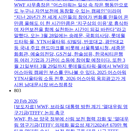
WWF 사무총장은 “어스아워는 일상 속 작은 행동만으로
도 누구나 자연보전에 동참할 수 있는 캠페인”이라며
“지난 20년간 전 세계 시민들의 참여가 변화를 만들어 온
만큼 올해도 이 한 시간만큼은 ‘지구상의 이유’로 휴식하
며 자연보전을 함께 실천하는 시간이 되길 바란다”라고
말했다. 오는 3월 28일에는 숭례문, 국회의사당, 롯데월
드타워·몰, YTN서울타워, 63빌딩, 반포대교, 광안대교
등 국내 주요 랜드마크를 비롯해 서울특별시청, 세종문
화회관, 예술의전당, GS건설, 한솔섬유, 한국씨티은행
등 여러 기업과 기관이 소등에 참여할 예정이다. 또한 3
월 21일부터 3월 29일까지 롯데월드타워·몰에서 WWF의
어스아워 캠페인 부스를 만나볼 수 있다. 2025 어스아워
YTN서울타워 소등 전후 2026 어스아워 옥외광고가 게
시된 남대문시장 버스정류장
803
20 Feb 2026
[보도자료] WWF, 브라질 대통령 방한 계기 ‘열대우림 영
구기금(TFFF)’ 논의 촉구
WWF, 한-브 양국 정부에 산림 보전 협력 강화 및 ‘열대우
림 영구기금(TFFF)’ 의제화 필요성 제기2024년 670만 헥