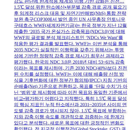
강도 판단에 한계적응 체계와 이행 기반 강화는 진전…
1.5℃ 달성 위한 탄소예산•부문별 감축 경로 공개 필요기
후 임계점 리스크 대응 및 자연기반해법(NbS) 통합 전략
보완 촉구COP30에서 발언 중인 UN 사무총장 안토니우
구테흐스 WWF(세계자연기금)는 한국 정부가 지난 12월
제출한 ‘2035 국가 온실가스 감축목표(NDC3.0)’에 대해
WWF의 글로벌 분석 체크리스트인 ‘NDCs We Want’를
적용한 평가 결과를 발표했다. WWF는 이번 분석을 통해
2035 NDC가 실질적인 이행력을 갖추기 위해서는 투명
성에 기반한 정량적 감축 경로 제시가 최우선 과제라고
평가했다. 한국의 NDC 3.0은 2018년 대비 53~61% 감축
이라는 목표를 제시하며, 기존 2030 NDC(40%)보다 진전
된 수치를 설정했다. WWF는 이에 대해 배출량 산정 방
식을 기후변화에 대한 정부간 협의체(IPCC) 지침 기반의
순배출(Net) 기준으로 전환하고, 목표를 ‘단일 수치’가 아
닌 ‘범위’로 제시함에 따라 이전 목표와 동일한 기준에서
비교•평가하기 어렵다고 지적했다. 특히 1.5℃ 목표 달성
의 핵심 지표인 누적 탄소예산과 2031~2035년 사이의 연
도별 감축 경로가 명시되지 않아, 1.5℃ 목표에 부합하는
지와 감축 이행 속도를 객관적으로 검증하는 데 한계가
있다고 분석했다. 새로운 목표에 대한 긍정적인 변화도
확인됐다. 전 지구적 이행점검(Global Stocktake, GST) 권