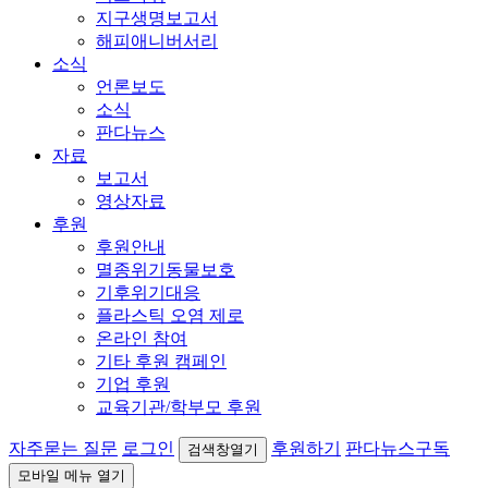
지구생명보고서
해피애니버서리
소식
언론보도
소식
판다뉴스
자료
보고서
영상자료
후원
후원안내
멸종위기동물보호
기후위기대응
플라스틱 오염 제로
온라인 참여
기타 후원 캠페인
기업 후원
교육기관/학부모 후원
자주묻는 질문
로그인
후원하기
판다뉴스구독
검색창열기
모바일 메뉴 열기