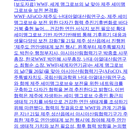
[보도자료] WWF, 세계 맹그로브의 날 맞아 제주 세미맹
그로브숲 보전 본격화
WWF·AFoCO·제주도·난대아열대산림연구소, 제주 세미
맹그로브숲 보전 위한 다자간 협력 추진기후변화로 바다
거북 출현 늘어… 건강한 연안 서식지 보전 필요성 확대
세미맹그로브 기반 자연기반해법 통해 기후위기 대응과
생물다양성 보전 강화7월 21일 제주 성산읍에서 진행된
‘제주도 연안생태계 보전 행사'. 왼쪽부터 제주특별자치
도 박천수 행정부지사, 아시아산림협력기구 박종호 사무
총장, 한국WWF 박민혜 사무총장, 난대·아열대산림연구
소 최형순 소장. WWF(세계자연기금)는 세계 맹그로브
의 날(7월 26일)을 맞아 아시아산림협력기구(AFoCO), 제
주특별자치도, 국립산림과학원 난대·아열대산림연구소
와 함께 제주 세미맹그로브숲 보전을 위한 네트워크를
구축하고 다자간 협력을 본격 추진한다고 밝혔다. 이번
협력은 제주에 자생하는 세미 맹그로브 수종인 황근의
생태적 가치를 바탕으로 건강한 연안 생태계를 조성하기
위해 마련됐다. 협력의 첫걸음으로 WWF와 관계 기관들
은 지난 21일 제주 성산읍에서 아시아산림협력기구가 주
최한 '제주도 연안생태계 보전 행사'에 참여해 제주 연안
의 생태적 가치와 보전 필요성, 향후 협력 방향을 논의했