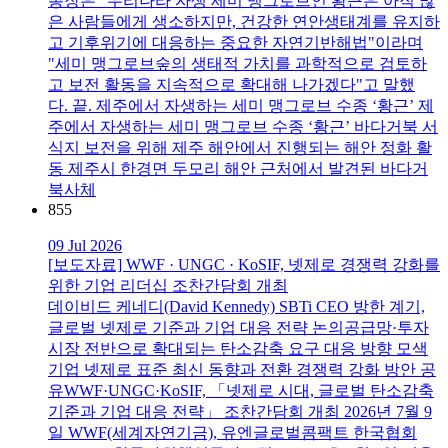
총장은 "우리나라 자생 세미 맹그로브인 황근은 아직 많
은 사람들에게 생소하지만, 건강한 연안생태계를 유지하
고 기후위기에 대응하는 중요한 자연기반해법"이라며
"세미 맹그로브숲의 생태적 가치를 과학적으로 검토하
고 보전 활동을 지속적으로 확대해 나가겠다"고 말했
다. 끝. 제주에서 자생하는 세미 맹그로브 수종 ‘황근’ 제
주에서 자생하는 세미 맹그로브 수종 ‘황근’ 바다거북 서
식지 보전을 위해 제주 해안에서 진행되는 해안 정화 활
동 제주시 한경면 두모리 해안 근처에서 발견된 바다거
북사체
855
09 Jul 2026
[보도자료] WWF · UNGC · KoSIF, 넷제로 경쟁력 강화를
위한 기업 리더십 조찬간담회 개최
데이비드 케네디(David Kennedy) SBTi CEO 방한 계기,
글로벌 넷제로 기준과 기업 대응 전략 논의공급망·투자
시장 전반으로 확대되는 탄소감축 요구 대응 방향 모색
기업 넷제로 표준 최신 동향과 전환 경쟁력 강화 방안 공
유WWF·UNGC·KoSIF, 「넷제로 시대, 글로벌 탄소감축
기준과 기업 대응 전략」 조찬간담회 개최 2026년 7월 9
일 WWF(세계자연기금), 유엔글로벌콤팩트 한국협회