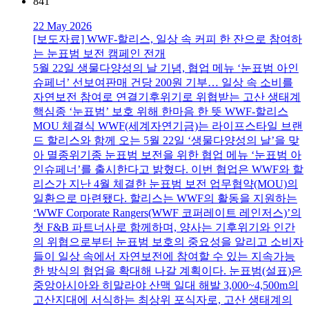
841
22 May 2026
[보도자료] WWF-할리스, 일상 속 커피 한 잔으로 참여하
는 눈표범 보전 캠페인 전개
5월 22일 생물다양성의 날 기념, 협업 메뉴 ‘눈표범 아인
슈페너’ 선보여판매 건당 200원 기부… 일상 속 소비를
자연보전 참여로 연결기후위기로 위협받는 고산 생태계
핵심종 ‘눈표범’ 보호 위해 한마음 한 뜻 WWF-할리스
MOU 체결식 WWF(세계자연기금)는 라이프스타일 브랜
드 할리스와 함께 오는 5월 22일 ‘생물다양성의 날’을 맞
아 멸종위기종 눈표범 보전을 위한 협업 메뉴 ‘눈표범 아
인슈페너’를 출시한다고 밝혔다. 이번 협업은 WWF와 할
리스가 지난 4월 체결한 눈표범 보전 업무협약(MOU)의
일환으로 마련됐다. 할리스는 WWF의 활동을 지원하는
‘WWF Corporate Rangers(WWF 코퍼레이트 레인저스)’의
첫 F&B 파트너사로 함께하며, 양사는 기후위기와 인간
의 위협으로부터 눈표범 보호의 중요성을 알리고 소비자
들이 일상 속에서 자연보전에 참여할 수 있는 지속가능
한 방식의 협업을 확대해 나갈 계획이다. 눈표범(설표)은
중앙아시아와 히말라야 산맥 일대 해발 3,000~4,500m의
고산지대에 서식하는 최상위 포식자로, 고산 생태계의