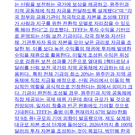
는 산림을 보전하는 국가에 보상을 제공하고, 원주민과
지역 공동체에 직접 자금을 전달하도록 설계됐다”며 “각
국 정부와 금융기관이 적극적으로 자본을 조성해 TFFF
가 사람과 지구를 위한 전환적 모델로 자리잡을 수 있도
록 해야 한다”고 강조했다. TFFF는 투자 수익을 기반으
로 운영되는 산림 보전 기금이다. 각국 정부와 자선단
체, 기관투자자 등의 자본을 모아 낮은 금리로 자금을 조
달한 뒤, 이를 보다 높은 수익률의 채권에 투자해 발생한
수익을 재원으로 활용한다. 이렇게 조성된 수익은 위성
으로 검증된 보전 성과를 기준으로 열대림 1헥타르당 4
달러를 산림 보전 국가와 지역 공동체에 지급하는 데 사
용된다. 특히 전체 기금의 최소 20%는 원주민과 지역 공
동체에 직접 지급될 예정으로, 산림 관리에서 이들의 핵
심적인 역할을 공식적으로 인정한다는 점에서 의미가 크
다. 기금이 완전히 조성될 경우, 원주민과 지역 공동체에
직접 제공되는 국제 재원 가운데 최대 규모가 될 것으로
전망되며, 일자리 창출과 빈곤 완화에도 기여할 것으로
기대된다. TFFF는 출범 이후 현재까지 67억 달러(한화
약 9조 원) 규모의 기여 의향이 발표됐으며, 제도 설계와
대규모 자본 조성 단계에 들어섰다. 2026년까지 총 100억
달러의 투자 자본을 조성하는 것이 목표다. 박민혜 한국