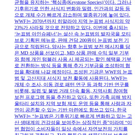
균형을 유지하는 ‘핵심종(Keystone Species)’이다. 그러나
기후위기로 인한 서식지 변화와 밀렵, 인간과의 갈등 등
으로 개체 수가 빠르게 감소하며 멸종위기에 놓여 있다.
WWF는 2070년까지 히말라야 지역 눈표범 서식지의 약
23%가 사라질 것으로 전망하고 있다. 이번에 출시되는
‘눈표범 아인슈페너’는 설산 속 눈표범의 발자국을 모티
브로 기획된 메뉴로, 판매 건당 200원이 눈표범 보전 기
금으로 적립된다. 양사는 향후 눈표범 보전 메시지를 담
은 MD 상품을 선보이고, MD 상품 판매 수익 일부 기부
와 함께 개인 텀블러 사용 시 제공되는 할인 혜택을 기부
로 전환하는 방식 등을 통해 추가 기부금을 조성하며 협
업을 확대해 나갈 예정이다. 조성된 기금은 WWF의 눈표
범 및 고산지대 서식지 보전 활동에 사용된다. WWF는
개체 수 조사, 이동 경로 패턴 연구 등 과학 기반 연구를
비롯해, 밀렵 및 불법 거래 단속 활동, 지역사회 참여형
보전 프로그램 등을 추진하고 있다. 또한 가축 피해 방지
울타리 설치와 지역 보험 제도 운영 등을 통해 사람과 자
연이 공존할 수 있는 기반 마련에도 힘쓰고 있다. 한국
WWF는 “눈표범은 기후위기로 빠르게 변화하고 있는 고
산 생태계의 건강성을 보여주는 상징적인 종”이라며 “이
번 협업이 소비자들이 일상 속에서 자연보전의 가치를