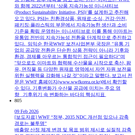
와 함께 2022년부터 ‘상품 지속가능성 이니셔티브
(Product Sustainability Initiative, PSI)’를 설계하고 추진해
오고 있다. PSI는 친환경상품, 원재료·소싱, 건강·안전,
패키징·플라스틱의 부문에서 지속가능한 생산과 소비
기준을 확립 운영하는 이니셔티브로 이를 통해 이마트는
유통업 전반의 지속가능성 전환을 단계적으로 추진하고
있다. 임익순 한국WWF 보전사업본부 국장은 "유통 기
업의 공급망 전환은 단순한 상품 전략이 아니라 기후와
환경, 경제를 아우르는 통합적인 접근이 필요하다"며
"앞으로도 이마트와 협력해 수산물을 시작으로 축산, 팜
유, 면직물 등 다양한 원재료 영역에서 자연 자원 보전을
위한 실행력을 강화해 나갈 것"이라고 말했다. 보고서 전
문은 WWF 홈페이지(www.wwfkorea.or.kr)에서 확인할
수 있다. 기후변화가 수산물 공급에 미치는 주요 영
향 기후위기 속 변화하는 바다의 핵심지표
805
09 Feb 2026
[보도자료] WWF “정부, 2035 NDC 개선점 있으나 감축
경로는 불투명”
배출량 산정 체계 변경 및 목표 범위 제시로 실질적 감축