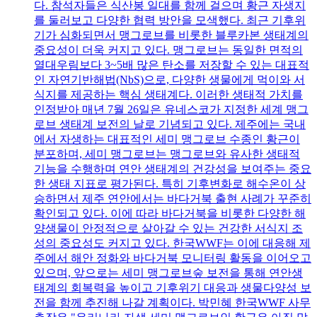
다. 참석자들은 식산봉 일대를 함께 걸으며 황근 자생지
를 둘러보고 다양한 협력 방안을 모색했다. 최근 기후위
기가 심화되면서 맹그로브를 비롯한 블루카본 생태계의
중요성이 더욱 커지고 있다. 맹그로브는 동일한 면적의
열대우림보다 3~5배 많은 탄소를 저장할 수 있는 대표적
인 자연기반해법(NbS)으로, 다양한 생물에게 먹이와 서
식지를 제공하는 핵심 생태계다. 이러한 생태적 가치를
인정받아 매년 7월 26일은 유네스코가 지정한 세계 맹그
로브 생태계 보전의 날로 기념되고 있다. 제주에는 국내
에서 자생하는 대표적인 세미 맹그로브 수종인 황근이
분포하며, 세미 맹그로브는 맹그로브와 유사한 생태적
기능을 수행하며 연안 생태계의 건강성을 보여주는 중요
한 생태 지표로 평가된다. 특히 기후변화로 해수온이 상
승하면서 제주 연안에서는 바다거북 출현 사례가 꾸준히
확인되고 있다. 이에 따라 바다거북을 비롯한 다양한 해
양생물이 안정적으로 살아갈 수 있는 건강한 서식지 조
성의 중요성도 커지고 있다. 한국WWF는 이에 대응해 제
주에서 해안 정화와 바다거북 모니터링 활동을 이어오고
있으며, 앞으로는 세미 맹그로브숲 보전을 통해 연안생
태계의 회복력을 높이고 기후위기 대응과 생물다양성 보
전을 함께 추진해 나갈 계획이다. 박민혜 한국WWF 사무