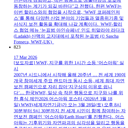
친근하게 경험하고, 작은 행동으로 생물다양성 보호에
동참하는 계기가 되길 바란다”고 전했다. 한편 WWF는
이번 할리스와의 협업을 시작으로, ‘WWF 코퍼레인저
스’를 통해 다양한 산업 분야의 기업들과 멸종위기종 및
서식지 보전 활동을 확대해 나갈 계획이다. WWF-할리
스 협업 메뉴 ‘눈표범 아인슈페너' 인도 히말라야 라다크
(Ladakh) 산맥의 고지대에서 포착된 눈표범 (© Sascha
Fonseca, WWF-UK)
823
17 Mar 2026
[보도자료] WWF, 지구를 위한 1시간 소등 ‘어스아워’ 실
시
2007년 시드니에서 시작해 올해 20주년 … 전 세계 190여
개국 참여세계 주요 랜드마크 동시 소등, 세계 최대 자연
보전 캠페인으로 자리 잡아‘지구상의 이유로 쉽니
다’… 한국WWF, 일상 속 작은 행동으로 지구와 나를 위
한 휴식 제안2026 어스아워 포스터 (2026년 3월 18
일) WWF(세계자연기금)가 오는 3월 28일(토) 오후 8시
30분부터 9시 30분까지 전 세계 시민이 함께 참여하는 자
연보전 캠페인 ‘어스아워(Earth Hour)’를 진행한다. 어스
아워는 기후위기와 자연파괴의 심각성을 알리고 행동을