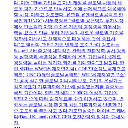
다. 이어 "한국 기업들도 이번 개정을 글로벌 시장의 새
로운 평가 기준으로 인식하고 이에 선제적으로 대응해야
할 시점"이라고 강조했다. 유연철 유엔글로벌콤팩트 한
국협회(UNGC) 사무총장은 "글로벌 공급망과 투자시장
에서 탄소감축 이행 수준은 기업의 경쟁력을 좌우하는
핵심 요소인 만큼, 우리 기업들이 새로운 글로벌 기준을
정확히 이해하고 선제적으로 대응하는 것이 중요하
다"고 말하며, "SBTi 기업 넷제로 표준 2.0이 강조하는
Scope 1·2 배출량의 체계적인 관리와 전환계획 공시 강화
등 실행력과 투명성을 확대하여 우리 기업들이 넷제로
경쟁력을 높이는 계기가 되기를 기대한다"고 밝혔다. 한
편 SBTi는 WWF(세계자연기금), CDP(탄소정보공개프로
젝트), UNGC(유엔글로벌콤팩트), WRI(세계자원연구소)
가 공동 설립한 글로벌 이니셔티브로, 기업의 온실가스
감축목표가 기후과학에 기반해 설정됐는지를 검증하는
국제 기준이다. 현재 전 세계 13,000개 이상의 기업이
SBTi 기준에 따라 감축목표를 수립∙이행하고 있으며, 변
화하는 글로벌 시장 환경과 최신 기후과학을 반영한 기
준 고도화를 추진하고 있다.기조연설중인 데이비드 케네
디(David Kennedy) SBTi CEO 조찬간담회 참석자 단체사
진