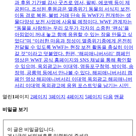
과 후원 기간별 감사 굿즈로 엽서, 팔찌, 에코백 등이 제
공된다. 조성된 후원금은 멸종위기 동물의 서식지 보전,
이동 경로 복원, 불법 거래 단속 등 WWF가 전개하는 생
물다양성 보전 사업에 사용될 예정이다. WWF 관계자는
“동물을 사랑하는 우리 모두가 각자의 소중한 ‘팬심’을
아낌없이 꺼내 놓고 함께 응원할 수 있는 장을 만들고 싶
었다”며 “이러한 마음과 정성이 멸종위기종에게 온전히
전달될 수 있도록 WWF는 현장 보전 활동을 충실히 이어
갈 것”이라고 덧붙였다. 한편, ‘해피애니버서리’ 캠페인
영상은 WWF 공식 홈페이지와 SNS 채널을 통해 확인할
수 있으며, 옥외광고는 이대역, 영등포구청역, 방이역, 송
정역, 공릉역 등에서 만나볼 수 있다. 해피애니버서리 캠
페인 영상 해피애니버서리 이대역 옥외광고 해피애니버
서리 이대역 옥외광고에 응원 포스트잇을 남기는 시민
열린
1
페이지
2
페이지
3
페이지
4
페이지
5
페이지
다음
맨끝
비밀글 보기
이 글은 비밀글입니다.
게시글의 비밀번호를 입력하여 주세요.