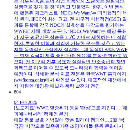
는 기후 대응을 넘어 자연 회복까지 포괄하는 실질적인
실행력을 갖게 될 것”이라고 덧붙였다. 한편, 이번 분석
에 활용된 체크리스트 ‘NDCs We Want’는 파리협정의 핵
심 원칙, IPCC의 최신 권고, 전 지구적 이행점검(GST) 결
과를 통합해 각국 NDC의 실효성을 다각도로 평가하는
WWF의 자체 개발 도구다. ‘NDCs We Want’는 해당 목표
가 지구 평균기온 상승을 1.5℃ 이내로 제한하는 데 적합
한지, 투명한 이행과 점검이 가능한 구조를 갖추고 있는
지를 독립적인 관점에서 점검하는 데 목적이 있다. WWF
는 현재 각국이 제출 중인 2035 NDC를 분석·취합하고 있
으며, 전 지구적 기후 목표가 실질적인 탄소중립과 자연
회복으로 이어질 수 있도록 모니터링과 협력을 이어갈
예정이다. 상세한 분석 자료 전문은 한국WWF 홈페이지
(wwfkorea.or.kr)에서 확인할 수 있다. 대표적인 재생에너
지 자원인 태양광 패널과 풍력 발전기 전경
804
04 Feb 2026
[보도자료] WWF, 멸종위기 동물 '팬심'으로 지킨다… ‘해
피애니버서리' 캠페인 론칭
매달 동물 보호 기념일에 맞춘 릴레이 캠페인… 2월 ‘북
극곰’ 시작으로 멸종위기종 조명아이돌 응원 문화에서