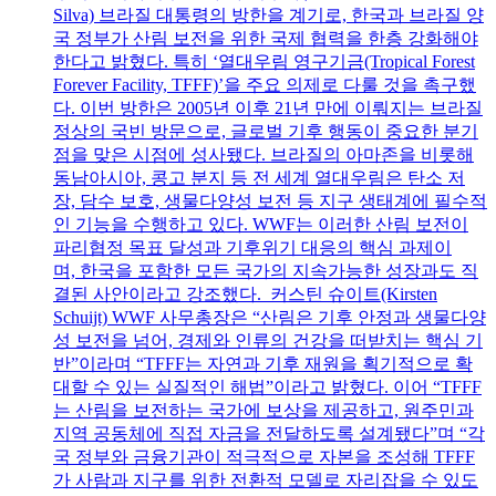
Silva) 브라질 대통령의 방한을 계기로, 한국과 브라질 양
국 정부가 산림 보전을 위한 국제 협력을 한층 강화해야
한다고 밝혔다. 특히 ‘열대우림 영구기금(Tropical Forest
Forever Facility, TFFF)’을 주요 의제로 다룰 것을 촉구했
다. 이번 방한은 2005년 이후 21년 만에 이뤄지는 브라질
정상의 국빈 방문으로, 글로벌 기후 행동이 중요한 분기
점을 맞은 시점에 성사됐다. 브라질의 아마존을 비롯해
동남아시아, 콩고 분지 등 전 세계 열대우림은 탄소 저
장, 담수 보호, 생물다양성 보전 등 지구 생태계에 필수적
인 기능을 수행하고 있다. WWF는 이러한 산림 보전이
파리협정 목표 달성과 기후위기 대응의 핵심 과제이
며, 한국을 포함한 모든 국가의 지속가능한 성장과도 직
결된 사안이라고 강조했다. 커스틴 슈이트(Kirsten
Schuijt) WWF 사무총장은 “산림은 기후 안정과 생물다양
성 보전을 넘어, 경제와 인류의 건강을 떠받치는 핵심 기
반”이라며 “TFFF는 자연과 기후 재원을 획기적으로 확
대할 수 있는 실질적인 해법”이라고 밝혔다. 이어 “TFFF
는 산림을 보전하는 국가에 보상을 제공하고, 원주민과
지역 공동체에 직접 자금을 전달하도록 설계됐다”며 “각
국 정부와 금융기관이 적극적으로 자본을 조성해 TFFF
가 사람과 지구를 위한 전환적 모델로 자리잡을 수 있도