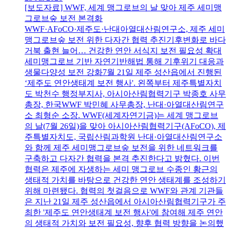
[보도자료] WWF, 세계 맹그로브의 날 맞아 제주 세미맹
그로브숲 보전 본격화
WWF·AFoCO·제주도·난대아열대산림연구소, 제주 세미
맹그로브숲 보전 위한 다자간 협력 추진기후변화로 바다
거북 출현 늘어… 건강한 연안 서식지 보전 필요성 확대
세미맹그로브 기반 자연기반해법 통해 기후위기 대응과
생물다양성 보전 강화7월 21일 제주 성산읍에서 진행된
‘제주도 연안생태계 보전 행사'. 왼쪽부터 제주특별자치
도 박천수 행정부지사, 아시아산림협력기구 박종호 사무
총장, 한국WWF 박민혜 사무총장, 난대·아열대산림연구
소 최형순 소장. WWF(세계자연기금)는 세계 맹그로브
의 날(7월 26일)을 맞아 아시아산림협력기구(AFoCO), 제
주특별자치도, 국립산림과학원 난대·아열대산림연구소
와 함께 제주 세미맹그로브숲 보전을 위한 네트워크를
구축하고 다자간 협력을 본격 추진한다고 밝혔다. 이번
협력은 제주에 자생하는 세미 맹그로브 수종인 황근의
생태적 가치를 바탕으로 건강한 연안 생태계를 조성하기
위해 마련됐다. 협력의 첫걸음으로 WWF와 관계 기관들
은 지난 21일 제주 성산읍에서 아시아산림협력기구가 주
최한 '제주도 연안생태계 보전 행사'에 참여해 제주 연안
의 생태적 가치와 보전 필요성, 향후 협력 방향을 논의했