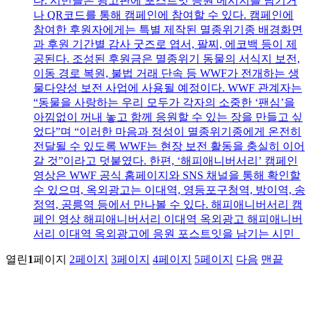
다. 시민들은 광고판에 포스트잇 응원 메시지를 남기거
나 QR코드를 통해 캠페인에 참여할 수 있다. 캠페인에
참여한 후원자에게는 특별 제작된 멸종위기종 배경화면
과 후원 기간별 감사 굿즈로 엽서, 팔찌, 에코백 등이 제
공된다. 조성된 후원금은 멸종위기 동물의 서식지 보전,
이동 경로 복원, 불법 거래 단속 등 WWF가 전개하는 생
물다양성 보전 사업에 사용될 예정이다. WWF 관계자는
“동물을 사랑하는 우리 모두가 각자의 소중한 ‘팬심’을
아낌없이 꺼내 놓고 함께 응원할 수 있는 장을 만들고 싶
었다”며 “이러한 마음과 정성이 멸종위기종에게 온전히
전달될 수 있도록 WWF는 현장 보전 활동을 충실히 이어
갈 것”이라고 덧붙였다. 한편, ‘해피애니버서리’ 캠페인
영상은 WWF 공식 홈페이지와 SNS 채널을 통해 확인할
수 있으며, 옥외광고는 이대역, 영등포구청역, 방이역, 송
정역, 공릉역 등에서 만나볼 수 있다. 해피애니버서리 캠
페인 영상 해피애니버서리 이대역 옥외광고 해피애니버
서리 이대역 옥외광고에 응원 포스트잇을 남기는 시민
열린
1
페이지
2
페이지
3
페이지
4
페이지
5
페이지
다음
맨끝
비밀글 보기