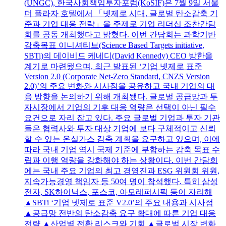
(UNGC), 한국사회책임투자포럼(KoSIF)은 7월 9일 서울
더 플라자 호텔에서 「넷제로 시대, 글로벌 탄소감축 기
준과 기업 대응 전략」을 주제로 기업 리더십 조찬간담
회를 공동 개최했다고 밝혔다. 이번 간담회는 과학기반
감축목표 이니셔티브(Science Based Targets initiative,
SBTi)의 데이비드 케네디(David Kennedy) CEO 방한을
계기로 마련됐으며, 최근 발표된 ‘기업 넷제로 표준
Version 2.0 (Corporate Net-Zero Standard, CNZS Version
2.0)’의 주요 변화와 시사점을 공유하고 국내 기업의 대
응 방향을 논의하기 위해 개최됐다. 글로벌 공급망과 투
자시장에서 기업의 기후 대응 역량은 선택이 아닌 필수
요건으로 자리 잡고 있다. 주요 글로벌 기업과 투자 기관
들은 협력사와 투자 대상 기업에 보다 구체적이고 신뢰
할 수 있는 온실가스 감축 계획을 요구하고 있으며, 이에
따라 국내 기업 역시 국제 기준에 부합하는 감축 목표 수
립과 이행 역량을 강화해야 하는 상황이다. 이번 간담회
에는 국내 주요 기업의 최고 경영진과 ESG 위원회 위원,
지속가능경영 책임자 등 50여 명이 참석했다. 특히 삼성
전자, SK하이닉스, 포스코, 아모레퍼시픽 등이 자리해
▲SBTi ‘기업 넷제로 표준 V2.0’의 주요 내용과 시사점
▲공급망 전반의 탄소감축 요구 확대에 따른 기업 대응
전략 ▲산업별 전환 리스크와 기회 ▲글로벌 시장 변화