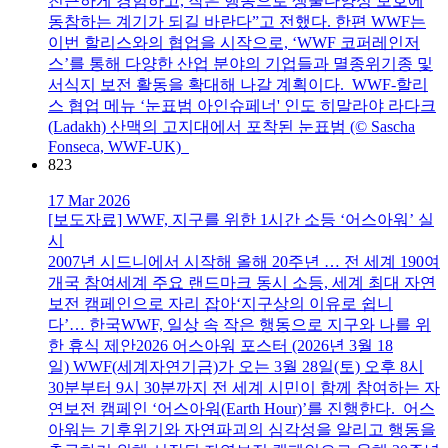
친근하게 경험하고, 작은 행동으로 생물다양성 보호에
동참하는 계기가 되길 바란다”고 전했다. 한편 WWF는
이번 할리스와의 협업을 시작으로, ‘WWF 코퍼레인저
스’를 통해 다양한 산업 분야의 기업들과 멸종위기종 및
서식지 보전 활동을 확대해 나갈 계획이다. WWF-할리
스 협업 메뉴 ‘눈표범 아인슈페너' 인도 히말라야 라다크
(Ladakh) 산맥의 고지대에서 포착된 눈표범 (© Sascha
Fonseca, WWF-UK)
823
17 Mar 2026
[보도자료] WWF, 지구를 위한 1시간 소등 ‘어스아워’ 실
시
2007년 시드니에서 시작해 올해 20주년 … 전 세계 190여
개국 참여세계 주요 랜드마크 동시 소등, 세계 최대 자연
보전 캠페인으로 자리 잡아‘지구상의 이유로 쉽니
다’… 한국WWF, 일상 속 작은 행동으로 지구와 나를 위
한 휴식 제안2026 어스아워 포스터 (2026년 3월 18
일) WWF(세계자연기금)가 오는 3월 28일(토) 오후 8시
30분부터 9시 30분까지 전 세계 시민이 함께 참여하는 자
연보전 캠페인 ‘어스아워(Earth Hour)’를 진행한다. 어스
아워는 기후위기와 자연파괴의 심각성을 알리고 행동을