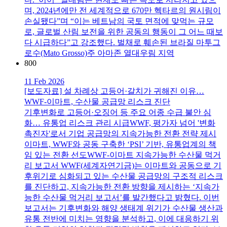
며, 2024년에만 전 세계적으로 670만 헥타르의 원시림이
손실됐다”며 “이는 베트남의 국토 면적에 맞먹는 규모
로, 글로벌 산림 보전을 위한 공동의 행동이 그 어느 때보
다 시급하다”고 강조했다. 벌채로 훼손된 브라질 마투그
로수(Mato Grosso)주 아마존 열대우림 지역
800
11 Feb 2026
[보도자료] 설 차례상 고등어·갈치가 귀해진 이유…
WWF-이마트, 수산물 공급망 리스크 진단
기후변화로 고등어·오징어 등 주요 어종 수급 불안 심
화… 유통업 리스크 관리 시급WWF, 평가자 넘어 '변화
촉진자'로서 기업 공급망의 지속가능한 전환 전략 제시
이마트, WWF와 공동 구축한 ‘PSI’ 기반, 유통업계의 책
임 있는 전환 선도WWF-이마트 지속가능한 수산물 먹거
리 보고서 WWF(세계자연기금)는 이마트와 공동으로 기
후위기로 심화되고 있는 수산물 공급망의 구조적 리스크
를 진단하고, 지속가능한 전환 방향을 제시하는 ‘지속가
능한 수산물 먹거리 보고서’를 발간했다고 밝혔다. 이번
보고서는 기후변화와 해양 생태계 위기가 수산물 생산과
유통 전반에 미치는 영향을 분석하고, 이에 대응하기 위