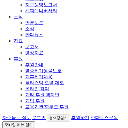
지구생명보고서
해피애니버서리
소식
언론보도
소식
판다뉴스
자료
보고서
영상자료
후원
후원안내
멸종위기동물보호
기후위기대응
플라스틱 오염 제로
온라인 참여
기타 후원 캠페인
기업 후원
교육기관/학부모 후원
자주묻는 질문
로그인
후원하기
판다뉴스구독
검색창열기
모바일 메뉴 열기