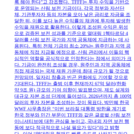
록 해야 한다”고 강조했다. TFFF는 투자 수익을 기반으
로 운영되는 산림 보전 기금이다. 각국 정부와 자선단
체, 기관투자자 등의 자본을 모아 낮은 금리로 자금을 조
달한 뒤, 이를 보다 높은 수익률의 채권에 투자해 발생한
수익을 재원으로 활용한다. 이렇게 조성된 수익은 위성
으로 검증된 보전 성과를 기준으로 열대림 1헥타르당 4
달러를 산림 보전 국가와 지역 공동체에 지급하는 데 사
용된다. 특히 전체 기금의 최소 20%는 원주민과 지역 공
동체에 직접 지급될 예정으로, 산림 관리에서 이들의 핵
심적인 역할을 공식적으로 인정한다는 점에서 의미가 크
다. 기금이 완전히 조성될 경우, 원주민과 지역 공동체에
직접 제공되는 국제 재원 가운데 최대 규모가 될 것으로
전망되며, 일자리 창출과 빈곤 완화에도 기여할 것으로
기대된다. TFFF는 출범 이후 현재까지 67억 달러(한화
약 9조 원) 규모의 기여 의향이 발표됐으며, 제도 설계와
대규모 자본 조성 단계에 들어섰다. 2026년까지 총 100억
달러의 투자 자본을 조성하는 것이 목표다. 박민혜 한국
WWF 사무총장은 “이번 브라질 대통령 방한을 계기로
한국 정부와 민간 부문이 TFFF와 같은 글로벌 산림 보전
이니셔티브에 대한 관심을 높이고, 국내외 자연 보전 행
동에 보다 적극적으로 나설 필요가 있다”라고 밝혔
다. 이어 “열대림은 현재도 빠른 속도로 사라지고 있으