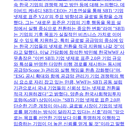
속 한국 기업의 경쟁력 제고 방안 등에 대해 논의했다. 데
이비드 케네디 SBTi CEO는 기조연설을 통해 SBTi ‘기업
넷제로 표준 V2.0’의 주요 방향성과 글로벌 동향을 소개
했다. 그는 "새로운 표준은 기업의 기후 행동을 목표 설
정에서 실행 중심으로 전환하는 중요한 변화"라며 "SBTi
는 기업의 기후 목표가 실질적인 비즈니스 가치로 이어
질 수 있도록 지원하고, 특히 글로벌 공급망의 중심에 있
는 한국 기업들의 넷제로 전환을 적극 지원해 나갈 것"이
라고 말했다. 이날 간담회에 참석한 박민혜 한국WWF 사
무총장은 "이번 SBTi 기업 넷제로 표준 2.0은 기업 규모
와 특성을 반영한 다양한 이행 경로를 제시하는 동시에
공급망(Scope 3) 관리와 실행 책임을 한층 강화했다"며,
"ESG 공시 확대와 함께 공급망 관리가 기업 경쟁력의 핵
심 요소로 자리 잡고 있는 만큼, WWF는 SBTi 공동 설립
기관으로서 국내 기업들의 신뢰성 있는 넷제로 전환을
적극 지원하겠다"고 밝혔다. 양춘승 한국사회책임투자
포럼(KoSIF) 상임이사는 "SBTi 기업 넷제로 표준 2.0은
단순한 기준 개정이 아니라, 글로벌 시장이 기업의 넷제
로를 평가하는 방식이 달라지고 있다는 신호"라며 "앞으
로는 목표를 선언한 기업보다 이를 투명하게 이행하고
입증하는 기업이 더 높은 신뢰를 얻게 될 것"이라고 말했