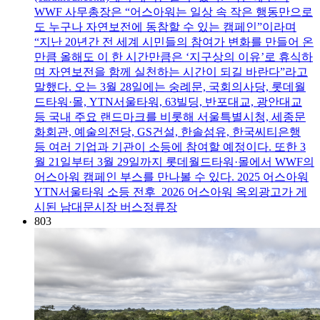
WWF 사무총장은 “어스아워는 일상 속 작은 행동만으로
도 누구나 자연보전에 동참할 수 있는 캠페인”이라며
“지난 20년간 전 세계 시민들의 참여가 변화를 만들어 온
만큼 올해도 이 한 시간만큼은 ‘지구상의 이유’로 휴식하
며 자연보전을 함께 실천하는 시간이 되길 바란다”라고
말했다. 오는 3월 28일에는 숭례문, 국회의사당, 롯데월
드타워·몰, YTN서울타워, 63빌딩, 반포대교, 광안대교
등 국내 주요 랜드마크를 비롯해 서울특별시청, 세종문
화회관, 예술의전당, GS건설, 한솔섬유, 한국씨티은행
등 여러 기업과 기관이 소등에 참여할 예정이다. 또한 3
월 21일부터 3월 29일까지 롯데월드타워·몰에서 WWF의
어스아워 캠페인 부스를 만나볼 수 있다. 2025 어스아워
YTN서울타워 소등 전후 2026 어스아워 옥외광고가 게
시된 남대문시장 버스정류장
803