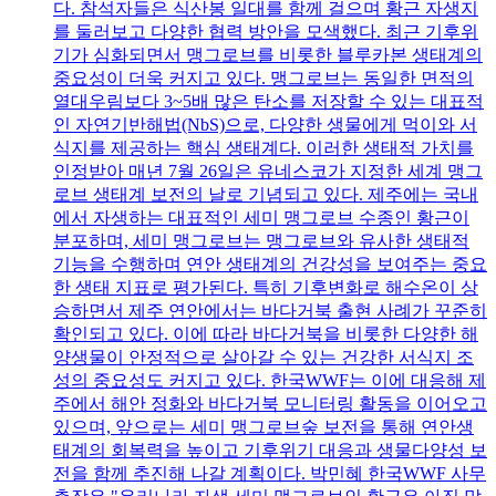
다. 참석자들은 식산봉 일대를 함께 걸으며 황근 자생지
를 둘러보고 다양한 협력 방안을 모색했다. 최근 기후위
기가 심화되면서 맹그로브를 비롯한 블루카본 생태계의
중요성이 더욱 커지고 있다. 맹그로브는 동일한 면적의
열대우림보다 3~5배 많은 탄소를 저장할 수 있는 대표적
인 자연기반해법(NbS)으로, 다양한 생물에게 먹이와 서
식지를 제공하는 핵심 생태계다. 이러한 생태적 가치를
인정받아 매년 7월 26일은 유네스코가 지정한 세계 맹그
로브 생태계 보전의 날로 기념되고 있다. 제주에는 국내
에서 자생하는 대표적인 세미 맹그로브 수종인 황근이
분포하며, 세미 맹그로브는 맹그로브와 유사한 생태적
기능을 수행하며 연안 생태계의 건강성을 보여주는 중요
한 생태 지표로 평가된다. 특히 기후변화로 해수온이 상
승하면서 제주 연안에서는 바다거북 출현 사례가 꾸준히
확인되고 있다. 이에 따라 바다거북을 비롯한 다양한 해
양생물이 안정적으로 살아갈 수 있는 건강한 서식지 조
성의 중요성도 커지고 있다. 한국WWF는 이에 대응해 제
주에서 해안 정화와 바다거북 모니터링 활동을 이어오고
있으며, 앞으로는 세미 맹그로브숲 보전을 통해 연안생
태계의 회복력을 높이고 기후위기 대응과 생물다양성 보
전을 함께 추진해 나갈 계획이다. 박민혜 한국WWF 사무