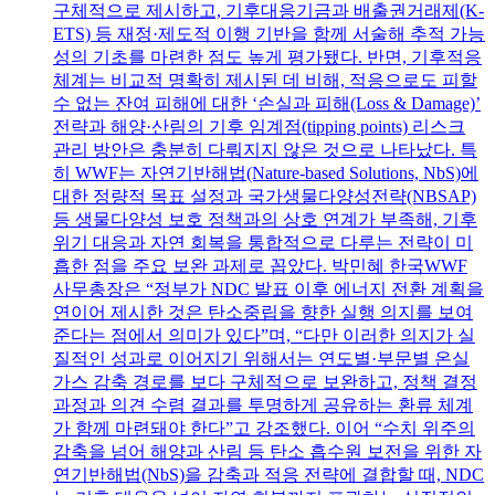
구체적으로 제시하고, 기후대응기금과 배출권거래제(K-
ETS) 등 재정·제도적 이행 기반을 함께 서술해 추적 가능
성의 기초를 마련한 점도 높게 평가됐다. 반면, 기후적응
체계는 비교적 명확히 제시된 데 비해, 적응으로도 피할
수 없는 잔여 피해에 대한 ‘손실과 피해(Loss & Damage)’
전략과 해양·산림의 기후 임계점(tipping points) 리스크
관리 방안은 충분히 다뤄지지 않은 것으로 나타났다. 특
히 WWF는 자연기반해법(Nature-based Solutions, NbS)에
대한 정량적 목표 설정과 국가생물다양성전략(NBSAP)
등 생물다양성 보호 정책과의 상호 연계가 부족해, 기후
위기 대응과 자연 회복을 통합적으로 다루는 전략이 미
흡한 점을 주요 보완 과제로 꼽았다. 박민혜 한국WWF
사무총장은 “정부가 NDC 발표 이후 에너지 전환 계획을
연이어 제시한 것은 탄소중립을 향한 실행 의지를 보여
준다는 점에서 의미가 있다”며, “다만 이러한 의지가 실
질적인 성과로 이어지기 위해서는 연도별·부문별 온실
가스 감축 경로를 보다 구체적으로 보완하고, 정책 결정
과정과 의견 수렴 결과를 투명하게 공유하는 환류 체계
가 함께 마련돼야 한다”고 강조했다. 이어 “수치 위주의
감축을 넘어 해양과 산림 등 탄소 흡수원 보전을 위한 자
연기반해법(NbS)을 감축과 적응 전략에 결합할 때, NDC