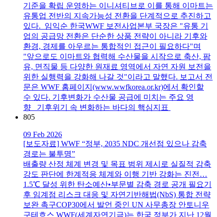
기준을 확립 운영하는 이니셔티브로 이를 통해 이마트는
유통업 전반의 지속가능성 전환을 단계적으로 추진하고
있다. 임익순 한국WWF 보전사업본부 국장은 "유통 기
업의 공급망 전환은 단순한 상품 전략이 아니라 기후와
환경, 경제를 아우르는 통합적인 접근이 필요하다"며
"앞으로도 이마트와 협력해 수산물을 시작으로 축산, 팜
유, 면직물 등 다양한 원재료 영역에서 자연 자원 보전을
위한 실행력을 강화해 나갈 것"이라고 말했다. 보고서 전
문은 WWF 홈페이지(www.wwfkorea.or.kr)에서 확인할
수 있다. 기후변화가 수산물 공급에 미치는 주요 영
향 기후위기 속 변화하는 바다의 핵심지표
805
09 Feb 2026
[보도자료] WWF “정부, 2035 NDC 개선점 있으나 감축
경로는 불투명”
배출량 산정 체계 변경 및 목표 범위 제시로 실질적 감축
강도 판단에 한계적응 체계와 이행 기반 강화는 진전…
1.5℃ 달성 위한 탄소예산•부문별 감축 경로 공개 필요기
후 임계점 리스크 대응 및 자연기반해법(NbS) 통합 전략
보완 촉구COP30에서 발언 중인 UN 사무총장 안토니우
구테흐스 WWF(세계자연기금)는 한국 정부가 지난 12월