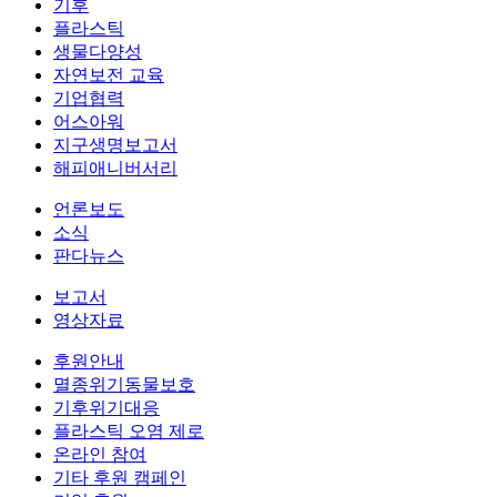
기후
플라스틱
생물다양성
자연보전 교육
기업협력
어스아워
지구생명보고서
해피애니버서리
언론보도
소식
판다뉴스
보고서
영상자료
후원안내
멸종위기동물보호
기후위기대응
플라스틱 오염 제로
온라인 참여
기타 후원 캠페인