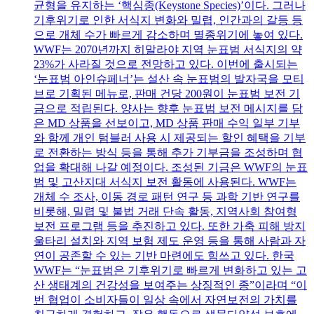
균형을 유지하는 ‘핵심종(Keystone Species)’이다. 그러나
기후위기로 인한 서식지 변화와 밀렵, 인간과의 갈등 등
으로 개체 수가 빠르게 감소하며 멸종위기에 놓여 있다.
WWF는 2070년까지 히말라야 지역 눈표범 서식지의 약
23%가 사라질 것으로 전망하고 있다. 이번에 출시되는
‘눈표범 아인슈페너’는 설산 속 눈표범의 발자국을 모티
브로 기획된 메뉴로, 판매 건당 200원이 눈표범 보전 기
금으로 적립된다. 양사는 향후 눈표범 보전 메시지를 담
은 MD 상품을 선보이고, MD 상품 판매 수익 일부 기부
와 함께 개인 텀블러 사용 시 제공되는 할인 혜택을 기부
로 전환하는 방식 등을 통해 추가 기부금을 조성하며 협
업을 확대해 나갈 예정이다. 조성된 기금은 WWF의 눈표
범 및 고산지대 서식지 보전 활동에 사용된다. WWF는
개체 수 조사, 이동 경로 패턴 연구 등 과학 기반 연구를
비롯해, 밀렵 및 불법 거래 단속 활동, 지역사회 참여형
보전 프로그램 등을 추진하고 있다. 또한 가축 피해 방지
울타리 설치와 지역 보험 제도 운영 등을 통해 사람과 자
연이 공존할 수 있는 기반 마련에도 힘쓰고 있다. 한국
WWF는 “눈표범은 기후위기로 빠르게 변화하고 있는 고
산 생태계의 건강성을 보여주는 상징적인 종”이라며 “이
번 협업이 소비자들이 일상 속에서 자연보전의 가치를