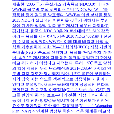
제출한 ‘2035 국가 온실가스 감축목표(NDC3.0)’에 대해
WWF의 글로벌 분석 체크리스트인 ‘NDCs We Want’를
적용한 평가 결과를 발표했다. WWF는 이번 분석을 통해
2035 NDC가 실질적인 이행력을 갖추기 위해서는 투명
성에 기반한 정량적 감축 경로 제시가 최우선 과제라고
평가했다. 한국의 NDC 3.0은 2018년 대비 53~61% 감축
이라는 목표를 제시하며, 기존 2030 NDC(40%)보다 진전
된 수치를 설정했다. WWF는 이에 대해 배출량 산정 방
식을 기후변화에 대한 정부간 협의체(IPCC) 지침 기반의
순배출(Net) 기준으로 전환하고, 목표를 ‘단일 수치’가 아
닌 ‘범위’로 제시함에 따라 이전 목표와 동일한 기준에서
비교•평가하기 어렵다고 지적했다. 특히 1.5℃ 목표 달성
의 핵심 지표인 누적 탄소예산과 2031~2035년 사이의 연
도별 감축 경로가 명시되지 않아, 1.5℃ 목표에 부합하는
지와 감축 이행 속도를 객관적으로 검증하는 데 한계가
있다고 분석했다. 새로운 목표에 대한 긍정적인 변화도
확인됐다. 전 지구적 이행점검(Global Stocktake, GST) 권
고를 반영해 화석연료로부터의 전환, 재생에너지 확대
등 에너지 전환 방향성을 명시한 점은 이전보다 진전된
요소로 평가됐다. 또한 국가 적응계획(National Adaptation
Plan, NAP)과 연계한 범정부 차원의 적응 체계를 비교적