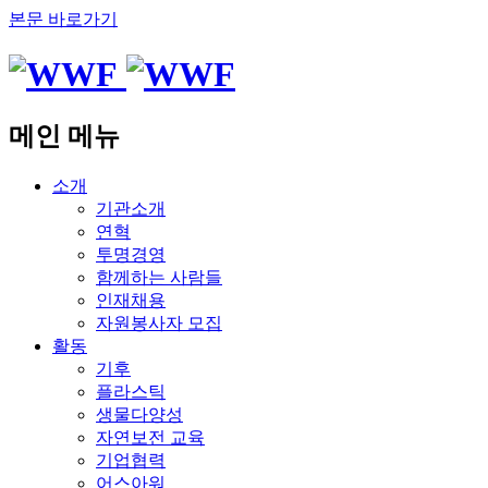
본문 바로가기
메인 메뉴
소개
기관소개
연혁
투명경영
함께하는 사람들
인재채용
자원봉사자 모집
활동
기후
플라스틱
생물다양성
자연보전 교육
기업협력
어스아워