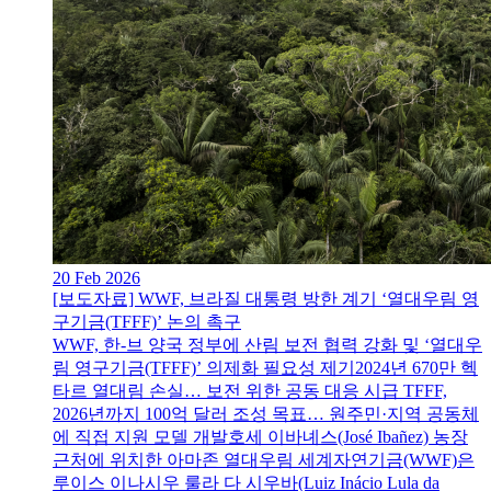
20 Feb 2026
[보도자료] WWF, 브라질 대통령 방한 계기 ‘열대우림 영
구기금(TFFF)’ 논의 촉구
WWF, 한-브 양국 정부에 산림 보전 협력 강화 및 ‘열대우
림 영구기금(TFFF)’ 의제화 필요성 제기2024년 670만 헥
타르 열대림 손실… 보전 위한 공동 대응 시급 TFFF,
2026년까지 100억 달러 조성 목표… 원주민·지역 공동체
에 직접 지원 모델 개발호세 이바녜스(José Ibañez) 농장
근처에 위치한 아마존 열대우림 세계자연기금(WWF)은
루이스 이나시우 룰라 다 시우바(Luiz Inácio Lula da