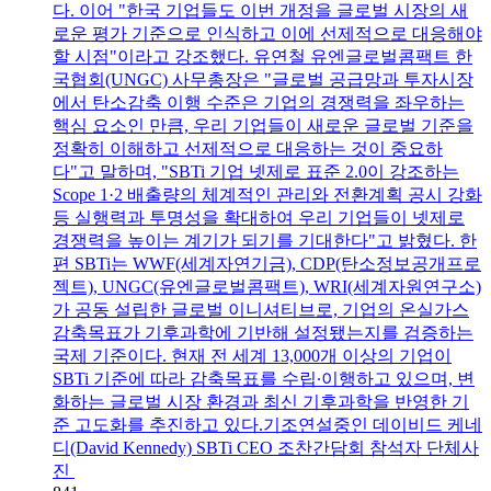
다. 이어 "한국 기업들도 이번 개정을 글로벌 시장의 새
로운 평가 기준으로 인식하고 이에 선제적으로 대응해야
할 시점"이라고 강조했다. 유연철 유엔글로벌콤팩트 한
국협회(UNGC) 사무총장은 "글로벌 공급망과 투자시장
에서 탄소감축 이행 수준은 기업의 경쟁력을 좌우하는
핵심 요소인 만큼, 우리 기업들이 새로운 글로벌 기준을
정확히 이해하고 선제적으로 대응하는 것이 중요하
다"고 말하며, "SBTi 기업 넷제로 표준 2.0이 강조하는
Scope 1·2 배출량의 체계적인 관리와 전환계획 공시 강화
등 실행력과 투명성을 확대하여 우리 기업들이 넷제로
경쟁력을 높이는 계기가 되기를 기대한다"고 밝혔다. 한
편 SBTi는 WWF(세계자연기금), CDP(탄소정보공개프로
젝트), UNGC(유엔글로벌콤팩트), WRI(세계자원연구소)
가 공동 설립한 글로벌 이니셔티브로, 기업의 온실가스
감축목표가 기후과학에 기반해 설정됐는지를 검증하는
국제 기준이다. 현재 전 세계 13,000개 이상의 기업이
SBTi 기준에 따라 감축목표를 수립∙이행하고 있으며, 변
화하는 글로벌 시장 환경과 최신 기후과학을 반영한 기
준 고도화를 추진하고 있다.기조연설중인 데이비드 케네
디(David Kennedy) SBTi CEO 조찬간담회 참석자 단체사
진