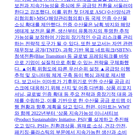
보전과 지속가능성을 중심에 둔 공급망 전환을 서둘러야
한다고 강조했다. 이를 위한 첫 단계로 ASC(수산양식관
리협의회)·MSC(해양관리협의회) 등 국제 인증 수산물
소싱 확대를 제안했다. 인증 수산물은 남획 방지와 해양
생태계 보전은 물론, 생산부터 유통까지의 투명한 추적
가능성을 보장하여 기업의 장기적인 수급 리스크를 관리
하는 전략적 도구가 될 수 있다. 또한 보고서는 자연 관련
재무정보 공개(TNFD), 과학 기반 목표 네트워크(SBTN),
청색전환(Blue Transition) 등 글로벌 프레임워크를 바탕
으로 기업이 실질적으로 취할 수 있는 전략을 구체화했
다. ▲어획 위험도에 따른 우선순위 설정 ▲공급망 이행
추적 및 모니터링 체계 구축 등이 핵심 과제로 제시됐
다. 보고서는 이마트가 기후위기로 인한 수산물 공급 리
스크에 대응하기 위해 산지 및 어종 다변화, 상품 리포지
셔닝, 글로벌 인증 확대 등 주요 전략과 중장기적 대응 과
제를 수립하고, 이를 기반으로 한 수산물 공급 로드맵 이
행 현황과 향후 계획을 담고 있다. 한편, 이마트는 WWF
와 함께 2022년부터 ‘상품 지속가능성 이니셔티브
(Product Sustainability Initiative, PSI)’를 설계하고 추진해
오고 있다. PSI는 친환경상품, 원재료·소싱, 건강·안전,
패키징·플라스틱의 부문에서 지속가능한 생산과 소비