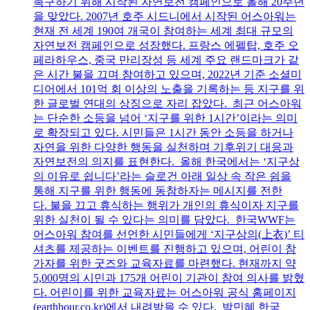
촉구하기 위해 시작된 자연보전 캠페인으로 올해 20주년
을 맞았다. 2007년 호주 시드니에서 시작된 어스아워는
현재 전 세계 190여 개국이 참여하는 세계 최대 규모의
자연보전 캠페인으로 성장했다. 프랑스 에펠탑, 호주 오
페라하우스, 중국 만리장성 등 세계 주요 랜드마크가 같
은 시간 불을 끄며 참여하고 있으며, 2022년 기준 소셜미
디어에서 101억 회 이상의 노출을 기록하는 등 지구를 위
한 글로벌 연대의 상징으로 자리 잡았다. 최근 어스아워
는 단순한 소등을 넘어 ‘지구를 위한 1시간’이라는 의미
로 확장되고 있다. 시민들은 1시간 동안 소등을 하거나
자연을 위한 다양한 행동을 실천하며 기후위기 대응과
자연보전의 의지를 표현한다. 올해 한국에서는 ‘지구상
의 이유로 쉽니다’라는 슬로건 아래 일상 속 작은 쉼을
통해 지구를 위한 행동에 동참하자는 메시지를 전한
다. 불을 끄고 휴식하는 행위가 개인의 휴식이자 지구를
위한 실천이 될 수 있다는 의미를 담았다. 한국WWF는
어스아워 참여를 선언한 시민들에게 ‘지구상의(上衣)’ 티
셔츠를 제공하는 이벤트를 진행하고 있으며, 어린이 참
가자를 위한 굿즈와 교육자료를 마련했다. 현재까지 약
5,000명의 시민과 175개 어린이 기관이 참여 의사를 밝혔
다. 어린이를 위한 교육자료는 어스아워 공식 홈페이지
(earthhour.co.kr)에서 내려받을 수 있다. 박민혜 한국