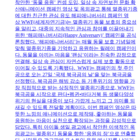
착안한 ‘동물 응원’ 컨셉 도입, 일상 속 자연보전 문화 확
산애니메이션 캠페인 영상 및 옥외광고 통해 멸종위기종
에 대한 친근한 관심 유도 해피애니버서리 캠페인 영
상 WWF(세계자연기금)는 멸종위기 동물 보호의 중요성
을 알리고, 대중의 지속적인 관심과 참여를 이끌어내기
위한 ‘해피애니버서리(Happy Aniversary)’ 캠페인을 공식
론칭했다. ‘해피애니버서리’는 매월 동물 보호 기념일에
맞춰 멸종위기종을 기억하고 응원하는 릴레이 캠페인이
다. 동물을 아끼는 마음을 '팬심’이라는 친숙한 감정으로
연결해, 일상 속 관심이 자연스럽게 실제 보호 활동으로
이어질 수 있도록 기획됐다. WWF는 캠페인의 첫 주인
공으로 오는 27일 ‘국제 북극곰의 날’을 맞는 북극곰을
선정했다. 북극곰은 해빙 감소 등 기후위기의 영향을 가
장 직접적으로 받는 상징적인 멸종위기종으로, WWF는
북극곰을 시작으로 판다•펭귄•바다거북 등 생물다양성
위기의 현실을 대중이 보다 가깝게 느끼고 그 의미를 되
새길 수 있도록 전달할 계획이다. 이번 캠페인 영상은 따
뜻한 느낌의 애니메이션으로 제작돼, 좋아하는 동물을
응원하는 마음이 실천으로 확장되는 과정을 감성적으로
담았다. 특히 아이돌 생일 광고에서 착안한 이색적인 옥
외광고는 멸종위기 동물을 향한 ‘응원의 장’으로 연출했