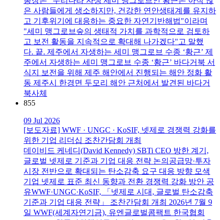
총장은 "우리나라 자생 세미 맹그로브인 황근은 아직 많
은 사람들에게 생소하지만, 건강한 연안생태계를 유지하
고 기후위기에 대응하는 중요한 자연기반해법"이라며
"세미 맹그로브숲의 생태적 가치를 과학적으로 검토하
고 보전 활동을 지속적으로 확대해 나가겠다"고 말했
다. 끝. 제주에서 자생하는 세미 맹그로브 수종 ‘황근’ 제
주에서 자생하는 세미 맹그로브 수종 ‘황근’ 바다거북 서
식지 보전을 위해 제주 해안에서 진행되는 해안 정화 활
동 제주시 한경면 두모리 해안 근처에서 발견된 바다거
북사체
855
09 Jul 2026
[보도자료] WWF · UNGC · KoSIF, 넷제로 경쟁력 강화를
위한 기업 리더십 조찬간담회 개최
데이비드 케네디(David Kennedy) SBTi CEO 방한 계기,
글로벌 넷제로 기준과 기업 대응 전략 논의공급망·투자
시장 전반으로 확대되는 탄소감축 요구 대응 방향 모색
기업 넷제로 표준 최신 동향과 전환 경쟁력 강화 방안 공
유WWF·UNGC·KoSIF, 「넷제로 시대, 글로벌 탄소감축
기준과 기업 대응 전략」 조찬간담회 개최 2026년 7월 9
일 WWF(세계자연기금), 유엔글로벌콤팩트 한국협회