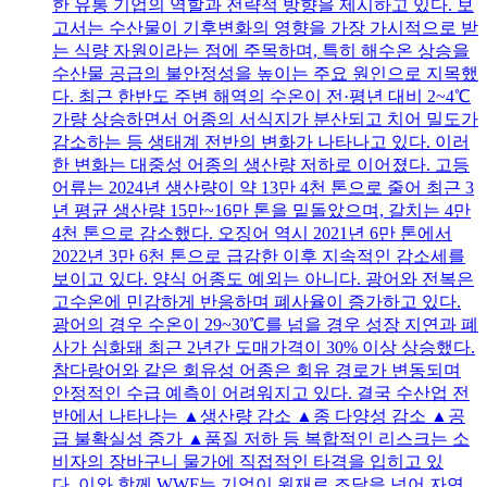
한 유통 기업의 역할과 전략적 방향을 제시하고 있다. 보
고서는 수산물이 기후변화의 영향을 가장 가시적으로 받
는 식량 자원이라는 점에 주목하며, 특히 해수온 상승을
수산물 공급의 불안정성을 높이는 주요 원인으로 지목했
다. 최근 한반도 주변 해역의 수온이 전·평년 대비 2~4℃
가량 상승하면서 어종의 서식지가 분산되고 치어 밀도가
감소하는 등 생태계 전반의 변화가 나타나고 있다. 이러
한 변화는 대중성 어종의 생산량 저하로 이어졌다. 고등
어류는 2024년 생산량이 약 13만 4천 톤으로 줄어 최근 3
년 평균 생산량 15만~16만 톤을 밑돌았으며, 갈치는 4만
4천 톤으로 감소했다. 오징어 역시 2021년 6만 톤에서
2022년 3만 6천 톤으로 급감한 이후 지속적인 감소세를
보이고 있다. 양식 어종도 예외는 아니다. 광어와 전복은
고수온에 민감하게 반응하며 폐사율이 증가하고 있다.
광어의 경우 수온이 29~30℃를 넘을 경우 성장 지연과 폐
사가 심화돼 최근 2년간 도매가격이 30% 이상 상승했다.
참다랑어와 같은 회유성 어종은 회유 경로가 변동되며
안정적인 수급 예측이 어려워지고 있다. 결국 수산업 전
반에서 나타나는 ▲생산량 감소 ▲종 다양성 감소 ▲공
급 불확실성 증가 ▲품질 저하 등 복합적인 리스크는 소
비자의 장바구니 물가에 직접적인 타격을 입히고 있
다. 이와 함께 WWF는 기업이 원재료 조달을 넘어 자연