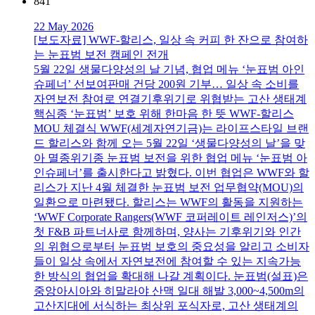
841
22 May 2026
[보도자료] WWF-할리스, 일상 속 커피 한 잔으로 참여하
는 눈표범 보전 캠페인 전개
5월 22일 생물다양성의 날 기념, 협업 메뉴 ‘눈표범 아인
슈페너’ 선보여판매 건당 200원 기부… 일상 속 소비를
자연보전 참여로 연결기후위기로 위협받는 고산 생태계
핵심종 ‘눈표범’ 보호 위해 한마음 한 뜻 WWF-할리스
MOU 체결식 WWF(세계자연기금)는 라이프스타일 브랜
드 할리스와 함께 오는 5월 22일 ‘생물다양성의 날’을 맞
아 멸종위기종 눈표범 보전을 위한 협업 메뉴 ‘눈표범 아
인슈페너’를 출시한다고 밝혔다. 이번 협업은 WWF와 할
리스가 지난 4월 체결한 눈표범 보전 업무협약(MOU)의
일환으로 마련됐다. 할리스는 WWF의 활동을 지원하는
‘WWF Corporate Rangers(WWF 코퍼레이트 레인저스)’의
첫 F&B 파트너사로 함께하며, 양사는 기후위기와 인간
의 위협으로부터 눈표범 보호의 중요성을 알리고 소비자
들이 일상 속에서 자연보전에 참여할 수 있는 지속가능
한 방식의 협업을 확대해 나갈 계획이다. 눈표범(설표)은
중앙아시아와 히말라야 산맥 일대 해발 3,000~4,500m의
고산지대에 서식하는 최상위 포식자로, 고산 생태계의