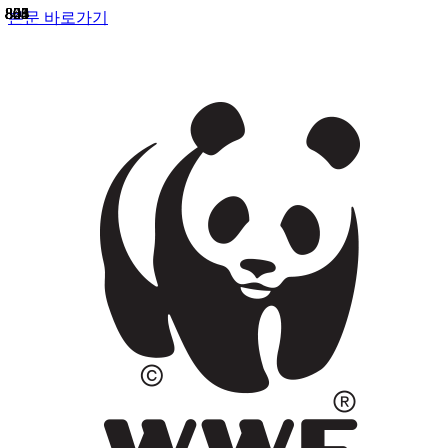
858
855
841
823
803
800
805
804
본문 바로가기