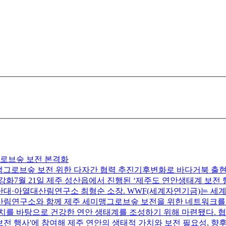
그로브숲 보전 본격화
미맹그로브숲 보전 위한 다자간 협력 추진기후변화로 바다거북 출
화7월 21일 제주 성산읍에서 진행된 ‘제주도 연안생태계 보전
난대·아열대산림연구소 최형순 소장. WWF(세계자연기금)는 세계
열대산림연구소와 함께 제주 세미맹그로브숲 보전을 위한 네트워크를
를 바탕으로 건강한 연안 생태계를 조성하기 위해 마련됐다. 협
 행사'에 참여해 제주 연안의 생태적 가치와 보전 필요성, 향