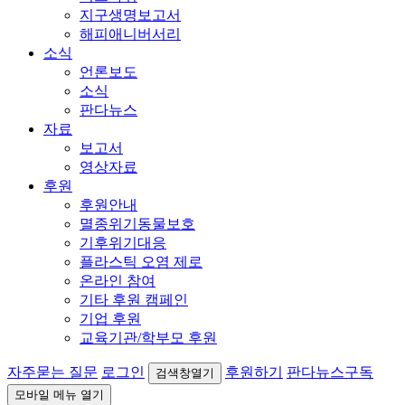
지구생명보고서
해피애니버서리
소식
언론보도
소식
판다뉴스
자료
보고서
영상자료
후원
후원안내
멸종위기동물보호
기후위기대응
플라스틱 오염 제로
온라인 참여
기타 후원 캠페인
기업 후원
교육기관/학부모 후원
자주묻는 질문
로그인
후원하기
판다뉴스구독
검색창열기
모바일 메뉴 열기