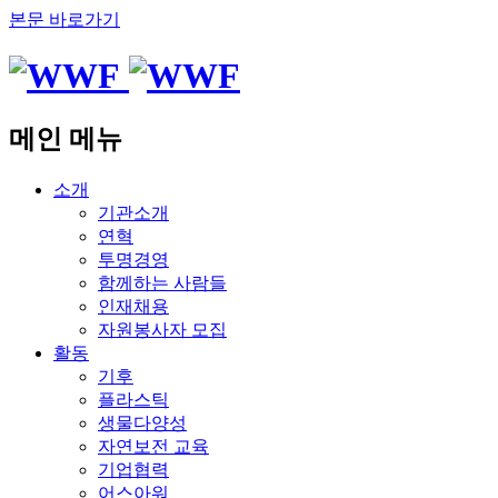
본문 바로가기
메인 메뉴
소개
기관소개
연혁
투명경영
함께하는 사람들
인재채용
자원봉사자 모집
활동
기후
플라스틱
생물다양성
자연보전 교육
기업협력
어스아워