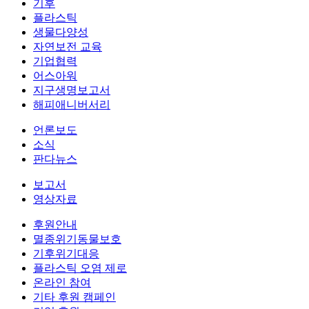
기후
플라스틱
생물다양성
자연보전 교육
기업협력
어스아워
지구생명보고서
해피애니버서리
언론보도
소식
판다뉴스
보고서
영상자료
후원안내
멸종위기동물보호
기후위기대응
플라스틱 오염 제로
온라인 참여
기타 후원 캠페인