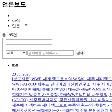
언론보도
소식
언론보도
총 195건
검색
858
23 Jul 2026
[보도자료] WWF, 세계 맹그로브의 날 맞아 제주 세미맹
WWF·AFoCO·제주도·난대아열대산림연구소, 제주 세
반 자연기반해법 통해 기후위기 대응과 생물다양성 보전 강
협력기구 박종호 사무총장, 한국WWF 박민혜 사무총장, 
(AFoCO), 제주특별자치도, 국립산림과학원 난대·아
제주에 자생하는 세미 맹그로브 수종인 황근의 생태적 가치
에서 아시아산림협력기구가 주최한 '제주도 연안생태계 보전