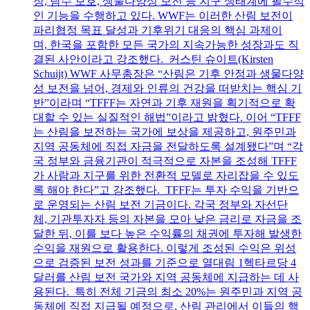
장, 담수 보호, 생물다양성 보전 등 지구 생태계에 필수적
인 기능을 수행하고 있다. WWF는 이러한 산림 보전이
파리협정 목표 달성과 기후위기 대응의 핵심 과제이
며, 한국을 포함한 모든 국가의 지속가능한 성장과도 직
결된 사안이라고 강조했다. 커스틴 슈이트(Kirsten
Schuijt) WWF 사무총장은 “산림은 기후 안정과 생물다양
성 보전을 넘어, 경제와 인류의 건강을 떠받치는 핵심 기
반”이라며 “TFFF는 자연과 기후 재원을 획기적으로 확
대할 수 있는 실질적인 해법”이라고 밝혔다. 이어 “TFFF
는 산림을 보전하는 국가에 보상을 제공하고, 원주민과
지역 공동체에 직접 자금을 전달하도록 설계됐다”며 “각
국 정부와 금융기관이 적극적으로 자본을 조성해 TFFF
가 사람과 지구를 위한 전환적 모델로 자리잡을 수 있도
록 해야 한다”고 강조했다. TFFF는 투자 수익을 기반으
로 운영되는 산림 보전 기금이다. 각국 정부와 자선단
체, 기관투자자 등의 자본을 모아 낮은 금리로 자금을 조
달한 뒤, 이를 보다 높은 수익률의 채권에 투자해 발생한
수익을 재원으로 활용한다. 이렇게 조성된 수익은 위성
으로 검증된 보전 성과를 기준으로 열대림 1헥타르당 4
달러를 산림 보전 국가와 지역 공동체에 지급하는 데 사
용된다. 특히 전체 기금의 최소 20%는 원주민과 지역 공
동체에 직접 지급될 예정으로, 산림 관리에서 이들의 핵