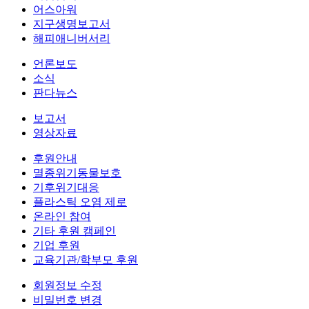
어스아워
지구생명보고서
해피애니버서리
언론보도
소식
판다뉴스
보고서
영상자료
후원안내
멸종위기동물보호
기후위기대응
플라스틱 오염 제로
온라인 참여
기타 후원 캠페인
기업 후원
교육기관/학부모 후원
회원정보 수정
비밀번호 변경