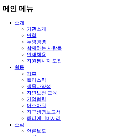
메인 메뉴
소개
기관소개
연혁
투명경영
함께하는 사람들
인재채용
자원봉사자 모집
활동
기후
플라스틱
생물다양성
자연보전 교육
기업협력
어스아워
지구생명보고서
해피애니버서리
소식
언론보도