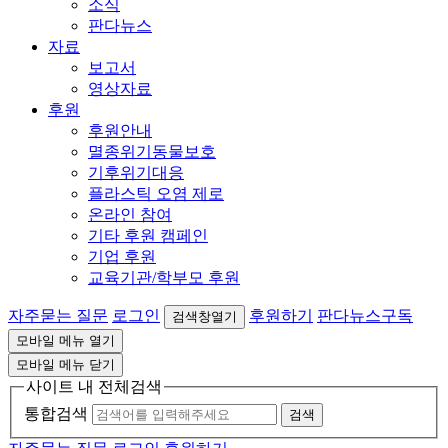
소식
판다뉴스
자료
보고서
영상자료
후원
후원안내
멸종위기동물보호
기후위기대응
플라스틱 오염 제로
온라인 참여
기타 후원 캠페인
기업 후원
교육기관/학부모 후원
자주묻는 질문
로그인
후원하기
판다뉴스구독
검색창열기
모바일 메뉴 열기
모바일 메뉴 닫기
사이트 내 전체검색
통합검색
검색