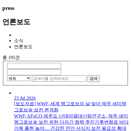
press
언론보도
소식
언론보도
총 195건
검색
23 Jul 2026
[보도자료] WWF, 세계 맹그로브의 날 맞아 제주 세미맹
그로브숲 보전 본격화
WWF·AFoCO·제주도·난대아열대산림연구소, 제주 세미
맹그로브숲 보전 위한 다자간 협력 추진기후변화로 바다
거북 출현 늘어… 건강한 연안 서식지 보전 필요성 확대