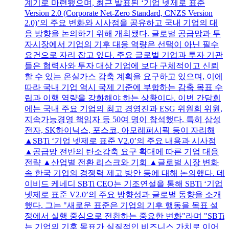
계기로 마련됐으며, 최근 발표된 ‘기업 넷제로 표준
Version 2.0 (Corporate Net-Zero Standard, CNZS Version
2.0)’의 주요 변화와 시사점을 공유하고 국내 기업의 대
응 방향을 논의하기 위해 개최됐다. 글로벌 공급망과 투
자시장에서 기업의 기후 대응 역량은 선택이 아닌 필수
요건으로 자리 잡고 있다. 주요 글로벌 기업과 투자 기관
들은 협력사와 투자 대상 기업에 보다 구체적이고 신뢰
할 수 있는 온실가스 감축 계획을 요구하고 있으며, 이에
따라 국내 기업 역시 국제 기준에 부합하는 감축 목표 수
립과 이행 역량을 강화해야 하는 상황이다. 이번 간담회
에는 국내 주요 기업의 최고 경영진과 ESG 위원회 위원,
지속가능경영 책임자 등 50여 명이 참석했다. 특히 삼성
전자, SK하이닉스, 포스코, 아모레퍼시픽 등이 자리해
▲SBTi ‘기업 넷제로 표준 V2.0’의 주요 내용과 시사점
▲공급망 전반의 탄소감축 요구 확대에 따른 기업 대응
전략 ▲산업별 전환 리스크와 기회 ▲글로벌 시장 변화
속 한국 기업의 경쟁력 제고 방안 등에 대해 논의했다. 데
이비드 케네디 SBTi CEO는 기조연설을 통해 SBTi ‘기업
넷제로 표준 V2.0’의 주요 방향성과 글로벌 동향을 소개
했다. 그는 "새로운 표준은 기업의 기후 행동을 목표 설
정에서 실행 중심으로 전환하는 중요한 변화"라며 "SBTi
는 기업의 기후 목표가 실질적인 비즈니스 가치로 이어