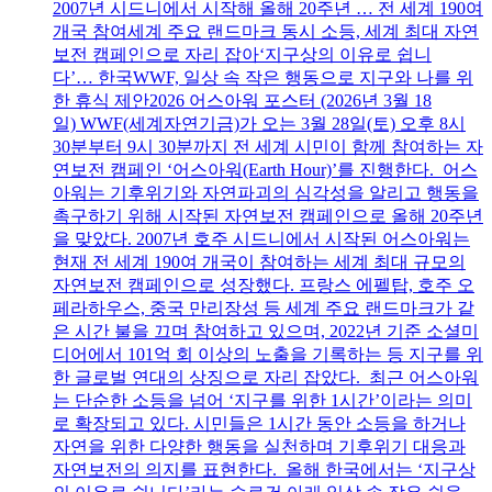
2007년 시드니에서 시작해 올해 20주년 … 전 세계 190여
개국 참여세계 주요 랜드마크 동시 소등, 세계 최대 자연
보전 캠페인으로 자리 잡아‘지구상의 이유로 쉽니
다’… 한국WWF, 일상 속 작은 행동으로 지구와 나를 위
한 휴식 제안2026 어스아워 포스터 (2026년 3월 18
일) WWF(세계자연기금)가 오는 3월 28일(토) 오후 8시
30분부터 9시 30분까지 전 세계 시민이 함께 참여하는 자
연보전 캠페인 ‘어스아워(Earth Hour)’를 진행한다. 어스
아워는 기후위기와 자연파괴의 심각성을 알리고 행동을
촉구하기 위해 시작된 자연보전 캠페인으로 올해 20주년
을 맞았다. 2007년 호주 시드니에서 시작된 어스아워는
현재 전 세계 190여 개국이 참여하는 세계 최대 규모의
자연보전 캠페인으로 성장했다. 프랑스 에펠탑, 호주 오
페라하우스, 중국 만리장성 등 세계 주요 랜드마크가 같
은 시간 불을 끄며 참여하고 있으며, 2022년 기준 소셜미
디어에서 101억 회 이상의 노출을 기록하는 등 지구를 위
한 글로벌 연대의 상징으로 자리 잡았다. 최근 어스아워
는 단순한 소등을 넘어 ‘지구를 위한 1시간’이라는 의미
로 확장되고 있다. 시민들은 1시간 동안 소등을 하거나
자연을 위한 다양한 행동을 실천하며 기후위기 대응과
자연보전의 의지를 표현한다. 올해 한국에서는 ‘지구상