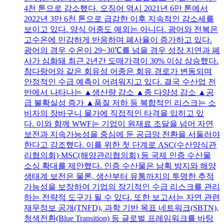
4천 톤으로 감소했다. 오징어 역시 2021년 6만 톤에서
2022년 3만 6천 톤으로 급감한 이후 지속적인 감소세를
보이고 있다. 양식 어종도 예외는 아니다. 광어와 전복은
고수온에 민감하게 반응하며 폐사율이 증가하고 있다.
광어의 경우 수온이 29~30℃를 넘을 경우 성장 지연과 폐
사가 심화돼 최근 2년간 도매가격이 30% 이상 상승했다.
참다랑어와 같은 회유성 어종은 회유 경로가 변동되며
안정적인 수급 예측이 어려워지고 있다. 결국 수산업 전
반에서 나타나는 ▲생산량 감소 ▲종 다양성 감소 ▲공
급 불확실성 증가 ▲품질 저하 등 복합적인 리스크는 소
비자의 장바구니 물가에 직접적인 타격을 입히고 있
다. 이와 함께 WWF는 기업이 원재료 조달을 넘어 자연
보전과 지속가능성을 중심에 둔 공급망 전환을 서둘러야
한다고 강조했다. 이를 위한 첫 단계로 ASC(수산양식관
리협의회)·MSC(해양관리협의회) 등 국제 인증 수산물
소싱 확대를 제안했다. 인증 수산물은 남획 방지와 해양
생태계 보전은 물론, 생산부터 유통까지의 투명한 추적
가능성을 보장하여 기업의 장기적인 수급 리스크를 관리
하는 전략적 도구가 될 수 있다. 또한 보고서는 자연 관련
재무정보 공개(TNFD), 과학 기반 목표 네트워크(SBTN),
청색전환(Blue Transition) 등 글로벌 프레임워크를 바탕