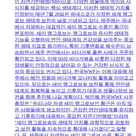
인 자연기반해법(NbS)으로, 다양한 생물에게 먹이와 서
식지를 제공하는 핵심 생태계다. 이러한 생태적 가치를
인정받아 매년 7월 26일은 유네스코가 지정한 세계 맹그
로브 생태계 보전의 날로 기념되고 있다. 제주에는 국내
에서 자생하는 대표적인 세미 맹그로브 수종인 황근이
분포하며, 세미 맹그로브는 맹그로브와 유사한 생태적
기능을 수행하며 연안 생태계의 건강성을 보여주는 중요
한 생태 지표로 평가된다. 특히 기후변화로 해수온이 상
승하면서 제주 연안에서는 바다거북 출현 사례가 꾸준히
확인되고 있다. 이에 따라 바다거북을 비롯한 다양한 해
양생물이 안정적으로 살아갈 수 있는 건강한 서식지 조
성의 중요성도 커지고 있다. 한국WWF는 이에 대응해 제
주에서 해안 정화와 바다거북 모니터링 활동을 이어오고
있으며, 앞으로는 세미 맹그로브숲 보전을 통해 연안생
태계의 회복력을 높이고 기후위기 대응과 생물다양성 보
전을 함께 추진해 나갈 계획이다. 박민혜 한국WWF 사무
총장은 "우리나라 자생 세미 맹그로브인 황근은 아직 많
은 사람들에게 생소하지만, 건강한 연안생태계를 유지하
고 기후위기에 대응하는 중요한 자연기반해법"이라며
"세미 맹그로브숲의 생태적 가치를 과학적으로 검토하
고 보전 활동을 지속적으로 확대해 나가겠다"고 말했
다. 끝. 제주에서 자생하는 세미 맹그로브 수종 ‘황근’ 제