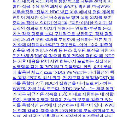
위기 대응과 자연 회복을 통합적으로 다루는 전략이 미
흡한 점을 주요 보완 과제로 꼽았다. 박민혜 한국WWF
사무총장은 “정부가 NDC 발표 이후 에너지 전환 계획을
연이어 제시한 것은 탄소중립을 향한 실행 의지를 보여
준다는 점에서 의미가 있다”며, “다만 이러한 의지가 실
질적인 성과로 이어지기 위해서는 연도별·부문별 온실
가스 감축 경로를 보다 구체적으로 보완하고, 정책 결정
과정과 의견 수렴 결과를 투명하게 공유하는 환류 체계
가 함께 마련돼야 한다”고 강조했다. 이어 “수치 위주의
감축을 넘어 해양과 산림 등 탄소 흡수원 보전을 위한 자
연기반해법(NbS)을 감축과 적응 전략에 결합할 때, NDC
는 기후 대응을 넘어 자연 회복까지 포괄하는 실질적인
실행력을 갖게 될 것”이라고 덧붙였다. 한편, 이번 분석
에 활용된 체크리스트 ‘NDCs We Want’는 파리협정의 핵
심 원칙, IPCC의 최신 권고, 전 지구적 이행점검(GST) 결
과를 통합해 각국 NDC의 실효성을 다각도로 평가하는
WWF의 자체 개발 도구다. ‘NDCs We Want’는 해당 목표
가 지구 평균기온 상승을 1.5℃ 이내로 제한하는 데 적합
한지, 투명한 이행과 점검이 가능한 구조를 갖추고 있는
지를 독립적인 관점에서 점검하는 데 목적이 있다. WWF
는 현재 각국이 제출 중인 2035 NDC를 분석·취합하고 있
으며, 전 지구적 기후 목표가 실질적인 탄소중립과 자연