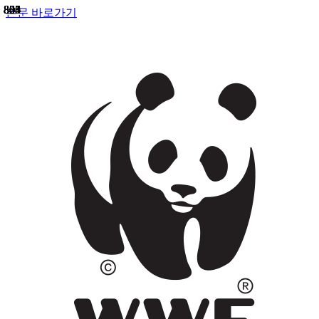
858
855
841
823
803
800
805
804
본문 바로가기