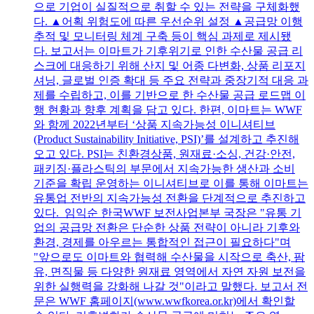
으로 기업이 실질적으로 취할 수 있는 전략을 구체화했
다. ▲어획 위험도에 따른 우선순위 설정 ▲공급망 이행
추적 및 모니터링 체계 구축 등이 핵심 과제로 제시됐
다. 보고서는 이마트가 기후위기로 인한 수산물 공급 리
스크에 대응하기 위해 산지 및 어종 다변화, 상품 리포지
셔닝, 글로벌 인증 확대 등 주요 전략과 중장기적 대응 과
제를 수립하고, 이를 기반으로 한 수산물 공급 로드맵 이
행 현황과 향후 계획을 담고 있다. 한편, 이마트는 WWF
와 함께 2022년부터 ‘상품 지속가능성 이니셔티브
(Product Sustainability Initiative, PSI)’를 설계하고 추진해
오고 있다. PSI는 친환경상품, 원재료·소싱, 건강·안전,
패키징·플라스틱의 부문에서 지속가능한 생산과 소비
기준을 확립 운영하는 이니셔티브로 이를 통해 이마트는
유통업 전반의 지속가능성 전환을 단계적으로 추진하고
있다. 임익순 한국WWF 보전사업본부 국장은 "유통 기
업의 공급망 전환은 단순한 상품 전략이 아니라 기후와
환경, 경제를 아우르는 통합적인 접근이 필요하다"며
"앞으로도 이마트와 협력해 수산물을 시작으로 축산, 팜
유, 면직물 등 다양한 원재료 영역에서 자연 자원 보전을
위한 실행력을 강화해 나갈 것"이라고 말했다. 보고서 전
문은 WWF 홈페이지(www.wwfkorea.or.kr)에서 확인할