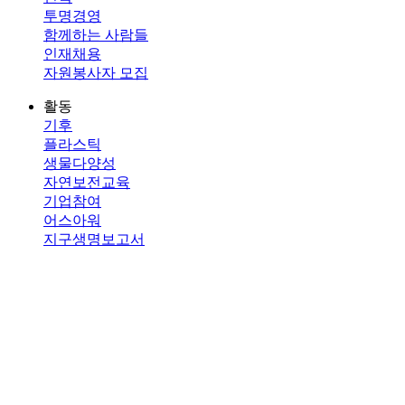
투명경영
함께하는 사람들
인재채용
자원봉사자 모집
활동
기후
플라스틱
생물다양성
자연보전교육
기업참여
어스아워
지구생명보고서
해피애니버서리
소식
언론보도
소식
판다뉴스
자료
보고서