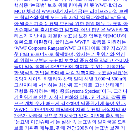
핵심종 ‘눈표범’ 보호 위해 한마음 한 뜻 WWF-할리스
MOU 체결식 WWF(세계자연기금)는 라이프스타일 브랜
드 할리스와 함께 오는 5월 22일 ‘생물다양성의 날’을 맞
아 멸종위기종 눈표범 보전을 위한 협업 메뉴 ‘눈표범 아
인슈페너’를 출시한다고 밝혔다. 이번 협업은 WWF와 할
리스가 지난 4월 체결한 눈표범 보전 업무협약(MOU)의
일환으로 마련됐다. 할리스는 WWF의 활동을 지원하는
‘WWF Corporate Rangers(WWF 코퍼레이트 레인저스)’의
첫 F&B 파트너사로 함께하며, 양사는 기후위기와 인간
의 위협으로부터 눈표범 보호의 중요성을 알리고 소비자
들이 일상 속에서 자연보전에 참여할 수 있는 지속가능
한 방식의 협업을 확대해 나갈 계획이다. 눈표범(설표)은
중앙아시아와 히말라야 산맥 일대 해발 3,000~4,500m의
고산지대에 서식하는 최상위 포식자로, 고산 생태계의
균형을 유지하는 ‘핵심종(Keystone Species)’이다. 그러나
기후위기로 인한 서식지 변화와 밀렵, 인간과의 갈등 등
으로 개체 수가 빠르게 감소하며 멸종위기에 놓여 있다.
WWF는 2070년까지 히말라야 지역 눈표범 서식지의 약
23%가 사라질 것으로 전망하고 있다. 이번에 출시되는
‘눈표범 아인슈페너’는 설산 속 눈표범의 발자국을 모티
브로 기획된 메뉴로, 판매 건당 200원이 눈표범 보전 기