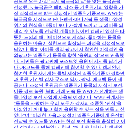
공으로 오는 27일 ‘국제 북극곰의 날’을 맞는 북극곰을
선정했다. 북극곰은 해빙 감소 등 기후위기의 영향을 가
장 직접적으로 받는 상징적인 멸종위기종으로, WWF는
북극곰을 시작으로 판다•펭귄•바다거북 등 생물다양성
위기의 현실을 대중이 보다 가깝게 느끼고 그 의미를 되
새길 수 있도록 전달할 계획이다. 이번 캠페인 영상은 따
뜻한 느낌의 애니메이션으로 제작돼, 좋아하는 동물을
응원하는 마음이 실천으로 확장되는 과정을 감성적으로
담았다. 특히 아이돌 생일 광고에서 착안한 이색적인 옥
외광고는 멸종위기 동물을 향한 ‘응원의 장’으로 연출했
다. 시민들은 광고판에 포스트잇 응원 메시지를 남기거
나 QR코드를 통해 캠페인에 참여할 수 있다. 캠페인에
참여한 후원자에게는 특별 제작된 멸종위기종 배경화면
과 후원 기간별 감사 굿즈로 엽서, 팔찌, 에코백 등이 제
공된다. 조성된 후원금은 멸종위기 동물의 서식지 보전,
이동 경로 복원, 불법 거래 단속 등 WWF가 전개하는 생
물다양성 보전 사업에 사용될 예정이다. WWF 관계자는
“동물을 사랑하는 우리 모두가 각자의 소중한 ‘팬심’을
아낌없이 꺼내 놓고 함께 응원할 수 있는 장을 만들고 싶
었다”며 “이러한 마음과 정성이 멸종위기종에게 온전히
전달될 수 있도록 WWF는 현장 보전 활동을 충실히 이어
갈 것”이라고 덧붙였다. 한편, ‘해피애니버서리’ 캠페인