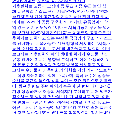
WWF-이마트, 수산물 공급망 리스크 진단
기후변화로 고등어·오징어 등 주요 어종 수급 불안 심
화… 유통업 리스크 관리 시급WWF, 평가자 넘어 '변화
촉진자'로서 기업 공급망의 지속가능한 전환 전략 제시
이마트, WWF와 공동 구축한 ‘PSI’ 기반, 유통업계의 책
임 있는 전환 선도WWF-이마트 지속가능한 수산물 먹거
리 보고서 WWF(세계자연기금)는 이마트와 공동으로 기
후위기로 심화되고 있는 수산물 공급망의 구조적 리스크
를 진단하고, 지속가능한 전환 방향을 제시하는 ‘지속가
능한 수산물 먹거리 보고서’를 발간했다고 밝혔다. 이번
보고서는 기후변화와 해양 생태계 위기가 수산물 생산과
유통 전반에 미치는 영향을 분석하고, 이에 대응하기 위
한 유통 기업의 역할과 전략적 방향을 제시하고 있다. 보
고서는 수산물이 기후변화의 영향을 가장 가시적으로 받
는 식량 자원이라는 점에 주목하며, 특히 해수온 상승을
수산물 공급의 불안정성을 높이는 주요 원인으로 지목했
다. 최근 한반도 주변 해역의 수온이 전·평년 대비 2~4℃
가량 상승하면서 어종의 서식지가 분산되고 치어 밀도가
감소하는 등 생태계 전반의 변화가 나타나고 있다. 이러
한 변화는 대중성 어종의 생산량 저하로 이어졌다. 고등
어류는 2024년 생산량이 약 13만 4천 톤으로 줄어 최근 3
년 평균 생산량 15만~16만 톤을 밑돌았으며, 갈치는 4만