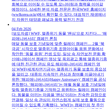
회복으로 이어질 수 있도록 모니터링과 협력을 이어갈
예정이다. 상세한 분석 자료 전문은 한국WWF 홈페이지
(wwfkorea.or.kr)에서 확인할 수 있다. 대표적인 재생에너
지 자원인 태양광 패널과 풍력 발전기 전경
04 Feb 2026
[보도자료] WWF, 멸종위기 동물 '팬심'으로 지킨다… ‘해
피애니버서리' 캠페인 론칭
매달 동물 보호 기념일에 맞춘 릴레이 캠페인… 2월 ‘북
극곰’ 시작으로 멸종위기종 조명아이돌 응원 문화에서
착안한 ‘동물 응원’ 컨셉 도입, 일상 속 자연보전 문화 확
산애니메이션 캠페인 영상 및 옥외광고 통해 멸종위기종
에 대한 친근한 관심 유도 해피애니버서리 캠페인 영
상 WWF(세계자연기금)는 멸종위기 동물 보호의 중요성
을 알리고, 대중의 지속적인 관심과 참여를 이끌어내기
위한 ‘해피애니버서리(Happy Aniversary)’ 캠페인을 공식
론칭했다. ‘해피애니버서리’는 매월 동물 보호 기념일에
맞춰 멸종위기종을 기억하고 응원하는 릴레이 캠페인이
다. 동물을 아끼는 마음을 '팬심’이라는 친숙한 감정으로
연결해, 일상 속 관심이 자연스럽게 실제 보호 활동으로
이어질 수 있도록 기획됐다. WWF는 캠페인의 첫 주인