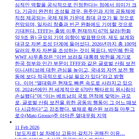
심적인 역할을 공식적으로 인정한다는 점에서 의미가 크
다. 기금이 완전히 조성될 경우, 원주민과 지역 공동체에
직접 제공되는 국제 재원 가운데 최대 규모가 될 것으로
전망되며, 일자리 창출과 빈곤 완화에도 기여할 것으로
기대된다. TFFF는 출범 이후 현재까지 67억 달러(한화
약 9조 원) 규모의 기여 의향이 발표됐으며, 제도 설계와
대규모 자본 조성 단계에 들어섰다. 2026년까지 총 100억
달러의 투자 자본을 조성하는 것이 목표다. 박민혜 한국
WWF 사무총장은 “이번 브라질 대통령 방한을 계기로
한국 정부와 민간 부문이 TFFF와 같은 글로벌 산림 보전
이니셔티브에 대한 관심을 높이고, 국내외 자연 보전 행
동에 보다 적극적으로 나설 필요가 있다”라고 밝혔
다. 이어 “열대림은 현재도 빠른 속도로 사라지고 있으
며, 2024년에만 전 세계적으로 670만 헥타르의 원시림이
손실됐다”며 “이는 베트남의 국토 면적에 맞먹는 규모
로, 글로벌 산림 보전을 위한 공동의 행동이 그 어느 때보
다 시급하다”고 강조했다. 벌채로 훼손된 브라질 마투그
로수(Mato Grosso)주 아마존 열대우림 지역
11 Feb 2026
[보도자료] 설 차례상 고등어·갈치가 귀해진 이유…