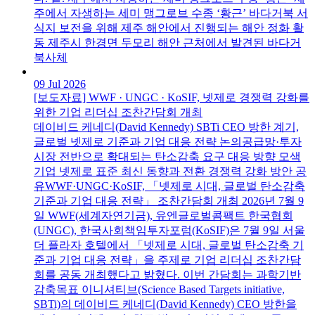
주에서 자생하는 세미 맹그로브 수종 ‘황근’ 바다거북 서
식지 보전을 위해 제주 해안에서 진행되는 해안 정화 활
동 제주시 한경면 두모리 해안 근처에서 발견된 바다거
북사체
09 Jul 2026
[보도자료] WWF · UNGC · KoSIF, 넷제로 경쟁력 강화를
위한 기업 리더십 조찬간담회 개최
데이비드 케네디(David Kennedy) SBTi CEO 방한 계기,
글로벌 넷제로 기준과 기업 대응 전략 논의공급망·투자
시장 전반으로 확대되는 탄소감축 요구 대응 방향 모색
기업 넷제로 표준 최신 동향과 전환 경쟁력 강화 방안 공
유WWF·UNGC·KoSIF, 「넷제로 시대, 글로벌 탄소감축
기준과 기업 대응 전략」 조찬간담회 개최 2026년 7월 9
일 WWF(세계자연기금), 유엔글로벌콤팩트 한국협회
(UNGC), 한국사회책임투자포럼(KoSIF)은 7월 9일 서울
더 플라자 호텔에서 「넷제로 시대, 글로벌 탄소감축 기
준과 기업 대응 전략」을 주제로 기업 리더십 조찬간담
회를 공동 개최했다고 밝혔다. 이번 간담회는 과학기반
감축목표 이니셔티브(Science Based Targets initiative,
SBTi)의 데이비드 케네디(David Kennedy) CEO 방한을