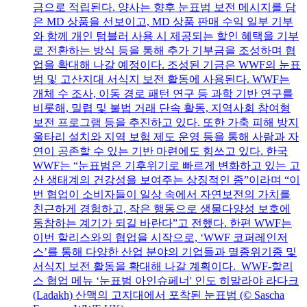
금으로 적립된다. 양사는 향후 눈표범 보전 메시지를 담
은 MD 상품을 선보이고, MD 상품 판매 수익 일부 기부
와 함께 개인 텀블러 사용 시 제공되는 할인 혜택을 기부
로 전환하는 방식 등을 통해 추가 기부금을 조성하며 협
업을 확대해 나갈 예정이다. 조성된 기금은 WWF의 눈표
범 및 고산지대 서식지 보전 활동에 사용된다. WWF는
개체 수 조사, 이동 경로 패턴 연구 등 과학 기반 연구를
비롯해, 밀렵 및 불법 거래 단속 활동, 지역사회 참여형
보전 프로그램 등을 추진하고 있다. 또한 가축 피해 방지
울타리 설치와 지역 보험 제도 운영 등을 통해 사람과 자
연이 공존할 수 있는 기반 마련에도 힘쓰고 있다. 한국
WWF는 “눈표범은 기후위기로 빠르게 변화하고 있는 고
산 생태계의 건강성을 보여주는 상징적인 종”이라며 “이
번 협업이 소비자들이 일상 속에서 자연보전의 가치를
친근하게 경험하고, 작은 행동으로 생물다양성 보호에
동참하는 계기가 되길 바란다”고 전했다. 한편 WWF는
이번 할리스와의 협업을 시작으로, ‘WWF 코퍼레인저
스’를 통해 다양한 산업 분야의 기업들과 멸종위기종 및
서식지 보전 활동을 확대해 나갈 계획이다. WWF-할리
스 협업 메뉴 ‘눈표범 아인슈페너' 인도 히말라야 라다크
(Ladakh) 산맥의 고지대에서 포착된 눈표범 (© Sascha