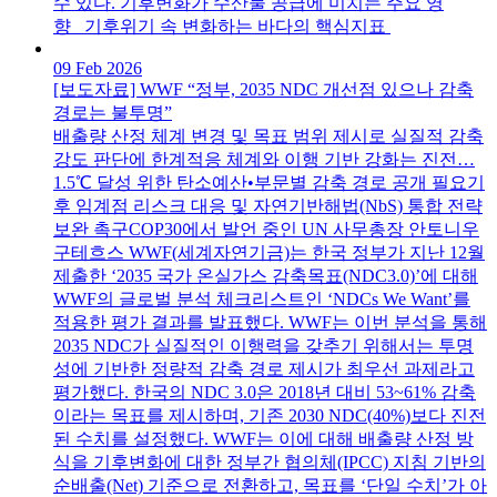
수 있다. 기후변화가 수산물 공급에 미치는 주요 영
향 기후위기 속 변화하는 바다의 핵심지표
09 Feb 2026
[보도자료] WWF “정부, 2035 NDC 개선점 있으나 감축
경로는 불투명”
배출량 산정 체계 변경 및 목표 범위 제시로 실질적 감축
강도 판단에 한계적응 체계와 이행 기반 강화는 진전…
1.5℃ 달성 위한 탄소예산•부문별 감축 경로 공개 필요기
후 임계점 리스크 대응 및 자연기반해법(NbS) 통합 전략
보완 촉구COP30에서 발언 중인 UN 사무총장 안토니우
구테흐스 WWF(세계자연기금)는 한국 정부가 지난 12월
제출한 ‘2035 국가 온실가스 감축목표(NDC3.0)’에 대해
WWF의 글로벌 분석 체크리스트인 ‘NDCs We Want’를
적용한 평가 결과를 발표했다. WWF는 이번 분석을 통해
2035 NDC가 실질적인 이행력을 갖추기 위해서는 투명
성에 기반한 정량적 감축 경로 제시가 최우선 과제라고
평가했다. 한국의 NDC 3.0은 2018년 대비 53~61% 감축
이라는 목표를 제시하며, 기존 2030 NDC(40%)보다 진전
된 수치를 설정했다. WWF는 이에 대해 배출량 산정 방
식을 기후변화에 대한 정부간 협의체(IPCC) 지침 기반의
순배출(Net) 기준으로 전환하고, 목표를 ‘단일 수치’가 아