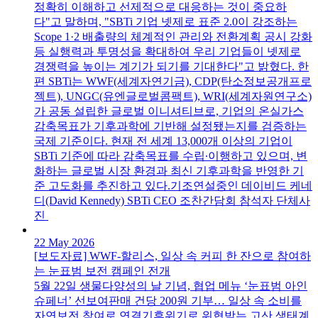
정확히 이해하고 선제적으로 대응하는 것이 중요하
다"고 말하며, "SBTi 기업 넷제로 표준 2.0이 강조하는
Scope 1·2 배출량의 체계적인 관리와 전환계획 공시 강화
등 실행력과 투명성을 확대하여 우리 기업들이 넷제로
경쟁력을 높이는 계기가 되기를 기대한다"고 밝혔다. 한
편 SBTi는 WWF(세계자연기금), CDP(탄소정보공개프로
젝트), UNGC(유엔글로벌콤팩트), WRI(세계자원연구소)
가 공동 설립한 글로벌 이니셔티브로, 기업의 온실가스
감축목표가 기후과학에 기반해 설정됐는지를 검증하는
국제 기준이다. 현재 전 세계 13,000개 이상의 기업이
SBTi 기준에 따라 감축목표를 수립∙이행하고 있으며, 변
화하는 글로벌 시장 환경과 최신 기후과학을 반영한 기
준 고도화를 추진하고 있다.기조연설중인 데이비드 케네
디(David Kennedy) SBTi CEO 조찬간담회 참석자 단체사
진
22 May 2026
[보도자료] WWF-할리스, 일상 속 커피 한 잔으로 참여하
는 눈표범 보전 캠페인 전개
5월 22일 생물다양성의 날 기념, 협업 메뉴 ‘눈표범 아인
슈페너’ 선보여판매 건당 200원 기부… 일상 속 소비를
자연보전 참여로 연결기후위기로 위협받는 고산 생태계