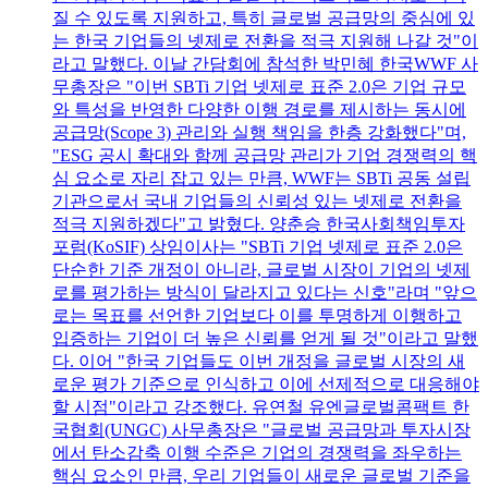
질 수 있도록 지원하고, 특히 글로벌 공급망의 중심에 있
는 한국 기업들의 넷제로 전환을 적극 지원해 나갈 것"이
라고 말했다. 이날 간담회에 참석한 박민혜 한국WWF 사
무총장은 "이번 SBTi 기업 넷제로 표준 2.0은 기업 규모
와 특성을 반영한 다양한 이행 경로를 제시하는 동시에
공급망(Scope 3) 관리와 실행 책임을 한층 강화했다"며,
"ESG 공시 확대와 함께 공급망 관리가 기업 경쟁력의 핵
심 요소로 자리 잡고 있는 만큼, WWF는 SBTi 공동 설립
기관으로서 국내 기업들의 신뢰성 있는 넷제로 전환을
적극 지원하겠다"고 밝혔다. 양춘승 한국사회책임투자
포럼(KoSIF) 상임이사는 "SBTi 기업 넷제로 표준 2.0은
단순한 기준 개정이 아니라, 글로벌 시장이 기업의 넷제
로를 평가하는 방식이 달라지고 있다는 신호"라며 "앞으
로는 목표를 선언한 기업보다 이를 투명하게 이행하고
입증하는 기업이 더 높은 신뢰를 얻게 될 것"이라고 말했
다. 이어 "한국 기업들도 이번 개정을 글로벌 시장의 새
로운 평가 기준으로 인식하고 이에 선제적으로 대응해야
할 시점"이라고 강조했다. 유연철 유엔글로벌콤팩트 한
국협회(UNGC) 사무총장은 "글로벌 공급망과 투자시장
에서 탄소감축 이행 수준은 기업의 경쟁력을 좌우하는
핵심 요소인 만큼, 우리 기업들이 새로운 글로벌 기준을