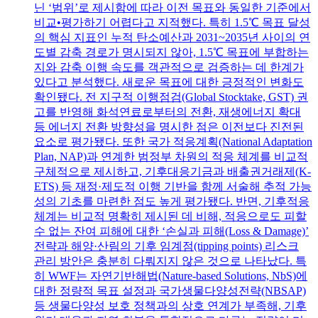
닌 ‘범위’로 제시함에 따라 이전 목표와 동일한 기준에서
비교•평가하기 어렵다고 지적했다. 특히 1.5℃ 목표 달성
의 핵심 지표인 누적 탄소예산과 2031~2035년 사이의 연
도별 감축 경로가 명시되지 않아, 1.5℃ 목표에 부합하는
지와 감축 이행 속도를 객관적으로 검증하는 데 한계가
있다고 분석했다. 새로운 목표에 대한 긍정적인 변화도
확인됐다. 전 지구적 이행점검(Global Stocktake, GST) 권
고를 반영해 화석연료로부터의 전환, 재생에너지 확대
등 에너지 전환 방향성을 명시한 점은 이전보다 진전된
요소로 평가됐다. 또한 국가 적응계획(National Adaptation
Plan, NAP)과 연계한 범정부 차원의 적응 체계를 비교적
구체적으로 제시하고, 기후대응기금과 배출권거래제(K-
ETS) 등 재정·제도적 이행 기반을 함께 서술해 추적 가능
성의 기초를 마련한 점도 높게 평가됐다. 반면, 기후적응
체계는 비교적 명확히 제시된 데 비해, 적응으로도 피할
수 없는 잔여 피해에 대한 ‘손실과 피해(Loss & Damage)’
전략과 해양·산림의 기후 임계점(tipping points) 리스크
관리 방안은 충분히 다뤄지지 않은 것으로 나타났다. 특
히 WWF는 자연기반해법(Nature-based Solutions, NbS)에
대한 정량적 목표 설정과 국가생물다양성전략(NBSAP)
등 생물다양성 보호 정책과의 상호 연계가 부족해, 기후