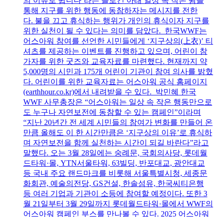
의 이유로 쉽니다’라는 슬로건 아래 일상 속 작은 쉼을
통해 지구를 위한 행동에 동참하자는 메시지를 전한
다. 불을 끄고 휴식하는 행위가 개인의 휴식이자 지구를
위한 실천이 될 수 있다는 의미를 담았다. 한국WWF는
어스아워 참여를 선언한 시민들에게 ‘지구상의(上衣)’ 티
셔츠를 제공하는 이벤트를 진행하고 있으며, 어린이 참
가자를 위한 굿즈와 교육자료를 마련했다. 현재까지 약
5,000명의 시민과 175개 어린이 기관이 참여 의사를 밝혔
다. 어린이를 위한 교육자료는 어스아워 공식 홈페이지
(earthhour.co.kr)에서 내려받을 수 있다. 박민혜 한국
WWF 사무총장은 “어스아워는 일상 속 작은 행동만으로
도 누구나 자연보전에 동참할 수 있는 캠페인”이라며
“지난 20년간 전 세계 시민들의 참여가 변화를 만들어 온
만큼 올해도 이 한 시간만큼은 ‘지구상의 이유’로 휴식하
며 자연보전을 함께 실천하는 시간이 되길 바란다”라고
말했다. 오는 3월 28일에는 숭례문, 국회의사당, 롯데월
드타워·몰, YTN서울타워, 63빌딩, 반포대교, 광안대교
등 국내 주요 랜드마크를 비롯해 서울특별시청, 세종문
화회관, 예술의전당, GS건설, 한솔섬유, 한국씨티은행
등 여러 기업과 기관이 소등에 참여할 예정이다. 또한 3
월 21일부터 3월 29일까지 롯데월드타워·몰에서 WWF의
어스아워 캠페인 부스를 만나볼 수 있다. 2025 어스아워