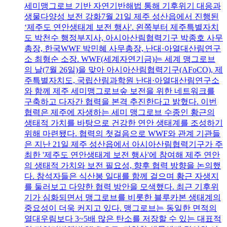
세미맹그로브 기반 자연기반해법 통해 기후위기 대응과
생물다양성 보전 강화7월 21일 제주 성산읍에서 진행된
‘제주도 연안생태계 보전 행사'. 왼쪽부터 제주특별자치
도 박천수 행정부지사, 아시아산림협력기구 박종호 사무
총장, 한국WWF 박민혜 사무총장, 난대·아열대산림연구
소 최형순 소장. WWF(세계자연기금)는 세계 맹그로브
의 날(7월 26일)을 맞아 아시아산림협력기구(AFoCO), 제
주특별자치도, 국립산림과학원 난대·아열대산림연구소
와 함께 제주 세미맹그로브숲 보전을 위한 네트워크를
구축하고 다자간 협력을 본격 추진한다고 밝혔다. 이번
협력은 제주에 자생하는 세미 맹그로브 수종인 황근의
생태적 가치를 바탕으로 건강한 연안 생태계를 조성하기
위해 마련됐다. 협력의 첫걸음으로 WWF와 관계 기관들
은 지난 21일 제주 성산읍에서 아시아산림협력기구가 주
최한 '제주도 연안생태계 보전 행사'에 참여해 제주 연안
의 생태적 가치와 보전 필요성, 향후 협력 방향을 논의했
다. 참석자들은 식산봉 일대를 함께 걸으며 황근 자생지
를 둘러보고 다양한 협력 방안을 모색했다. 최근 기후위
기가 심화되면서 맹그로브를 비롯한 블루카본 생태계의
중요성이 더욱 커지고 있다. 맹그로브는 동일한 면적의
열대우림보다 3~5배 많은 탄소를 저장할 수 있는 대표적