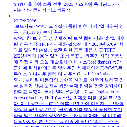
YTN서울타워 소등 전후 2026 어스아워 옥외광고가 게
시된 남대문시장 버스정류장
20 Feb 2026
[보도자료] WWF, 브라질 대통령 방한 계기 ‘열대우림 영
구기금(TFFF)’ 논의 촉구
WWF, 한-브 양국 정부에 산림 보전 협력 강화 및 ‘열대우
림 영구기금(TFFF)’ 의제화 필요성 제기2024년 670만 헥
타르 열대림 손실… 보전 위한 공동 대응 시급 TFFF,
2026년까지 100억 달러 조성 목표… 원주민·지역 공동체
에 직접 지원 모델 개발호세 이바녜스(José Ibañez) 농장
근처에 위치한 아마존 열대우림 세계자연기금(WWF)은
루이스 이나시우 룰라 다 시우바(Luiz Inácio Lula da
Silva) 브라질 대통령의 방한을 계기로, 한국과 브라질 양
국 정부가 산림 보전을 위한 국제 협력을 한층 강화해야
한다고 밝혔다. 특히 ‘열대우림 영구기금(Tropical Forest
Forever Facility, TFFF)’을 주요 의제로 다룰 것을 촉구했
다. 이번 방한은 2005년 이후 21년 만에 이뤄지는 브라질
정상의 국빈 방문으로, 글로벌 기후 행동이 중요한 분기
점을 맞은 시점에 성사됐다. 브라질의 아마존을 비롯해
동남아시아, 콩고 분지 등 전 세계 열대우림은 탄소 저