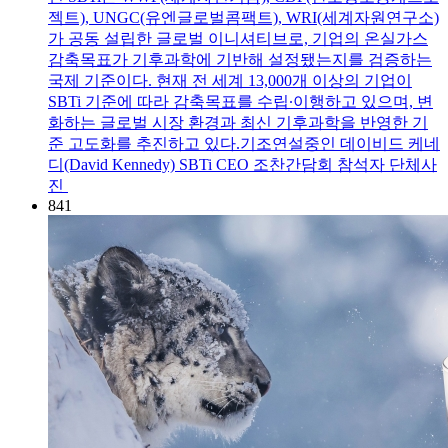
젝트), UNGC(유엔글로벌콤팩트), WRI(세계자원연구소)
가 공동 설립한 글로벌 이니셔티브로, 기업의 온실가스
감축목표가 기후과학에 기반해 설정됐는지를 검증하는
국제 기준이다. 현재 전 세계 13,000개 이상의 기업이
SBTi 기준에 따라 감축목표를 수립∙이행하고 있으며, 변
화하는 글로벌 시장 환경과 최신 기후과학을 반영한 기
준 고도화를 추진하고 있다.기조연설중인 데이비드 케네
디(David Kennedy) SBTi CEO 조찬간담회 참석자 단체사
진
841