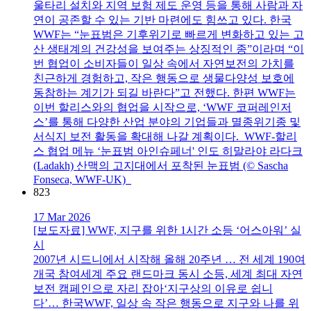
울타리 설치와 지역 보험 제도 운영 등을 통해 사람과 자
연이 공존할 수 있는 기반 마련에도 힘쓰고 있다. 한국
WWF는 “눈표범은 기후위기로 빠르게 변화하고 있는 고
산 생태계의 건강성을 보여주는 상징적인 종”이라며 “이
번 협업이 소비자들이 일상 속에서 자연보전의 가치를
친근하게 경험하고, 작은 행동으로 생물다양성 보호에
동참하는 계기가 되길 바란다”고 전했다. 한편 WWF는
이번 할리스와의 협업을 시작으로, ‘WWF 코퍼레인저
스’를 통해 다양한 산업 분야의 기업들과 멸종위기종 및
서식지 보전 활동을 확대해 나갈 계획이다. WWF-할리
스 협업 메뉴 ‘눈표범 아인슈페너' 인도 히말라야 라다크
(Ladakh) 산맥의 고지대에서 포착된 눈표범 (© Sascha
Fonseca, WWF-UK)
823
17 Mar 2026
[보도자료] WWF, 지구를 위한 1시간 소등 ‘어스아워’ 실
시
2007년 시드니에서 시작해 올해 20주년 … 전 세계 190여
개국 참여세계 주요 랜드마크 동시 소등, 세계 최대 자연
보전 캠페인으로 자리 잡아‘지구상의 이유로 쉽니
다’… 한국WWF, 일상 속 작은 행동으로 지구와 나를 위