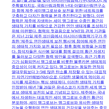
의 날(7월 26일)을 맞아 아시아산림협력기구(AFoCO), 제
주특별자치도, 국립산림과학원 난대·아열대산림연구소
와 함께 제주 세미맹그로브숲 보전을 위한 네트워크를
구축하고 다자간 협력을 본격 추진한다고 밝혔다. 이번
협력은 제주에 자생하는 세미 맹그로브 수종인 황근의
생태적 가치를 바탕으로 건강한 연안 생태계를 조성하기
위해 마련됐다. 협력의 첫걸음으로 WWF와 관계 기관들
은 지난 21일 제주 성산읍에서 아시아산림협력기구가 주
최한 '제주도 연안생태계 보전 행사'에 참여해 제주 연안
의 생태적 가치와 보전 필요성, 향후 협력 방향을 논의했
다. 참석자들은 식산봉 일대를 함께 걸으며 황근 자생지
를 둘러보고 다양한 협력 방안을 모색했다. 최근 기후위
기가 심화되면서 맹그로브를 비롯한 블루카본 생태계의
중요성이 더욱 커지고 있다. 맹그로브는 동일한 면적의
열대우림보다 3~5배 많은 탄소를 저장할 수 있는 대표적
인 자연기반해법(NbS)으로, 다양한 생물에게 먹이와 서
식지를 제공하는 핵심 생태계다. 이러한 생태적 가치를
인정받아 매년 7월 26일은 유네스코가 지정한 세계 맹그
로브 생태계 보전의 날로 기념되고 있다. 제주에는 국내
에서 자생하는 대표적인 세미 맹그로브 수종인 황근이
분포하며, 세미 맹그로브는 맹그로브와 유사한 생태적
기능을 수행하며 연안 생태계의 건강성을 보여주는 중요