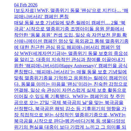
04 Feb 2026
[보도자료] WWF, 멸종위기 동물 '팬심'으로 지킨다… ‘해
피애니버서리' 캠페인 론칭
매달 동물 보호 기념일에 맞춘 릴레이 캠페인… 2월 ‘북
극곰’ 시작으로 멸종위기종 조명아이돌 응원 문화에서
착안한 ‘동물 응원’ 컨셉 도입, 일상 속 자연보전 문화 확
산애니메이션 캠페인 영상 및 옥외광고 통해 멸종위기종
에 대한 친근한 관심 유도 해피애니버서리 캠페인 영
상 WWF(세계자연기금)는 멸종위기 동물 보호의 중요성
을 알리고, 대중의 지속적인 관심과 참여를 이끌어내기
위한 ‘해피애니버서리(Happy Aniversary)’ 캠페인을 공식
론칭했다. ‘해피애니버서리’는 매월 동물 보호 기념일에
맞춰 멸종위기종을 기억하고 응원하는 릴레이 캠페인이
다. 동물을 아끼는 마음을 '팬심’이라는 친숙한 감정으로
연결해, 일상 속 관심이 자연스럽게 실제 보호 활동으로
이어질 수 있도록 기획됐다. WWF는 캠페인의 첫 주인
공으로 오는 27일 ‘국제 북극곰의 날’을 맞는 북극곰을
선정했다. 북극곰은 해빙 감소 등 기후위기의 영향을 가
장 직접적으로 받는 상징적인 멸종위기종으로, WWF는
북극곰을 시작으로 판다•펭귄•바다거북 등 생물다양성
위기의 현실을 대중이 보다 가깝게 느끼고 그 의미를 되