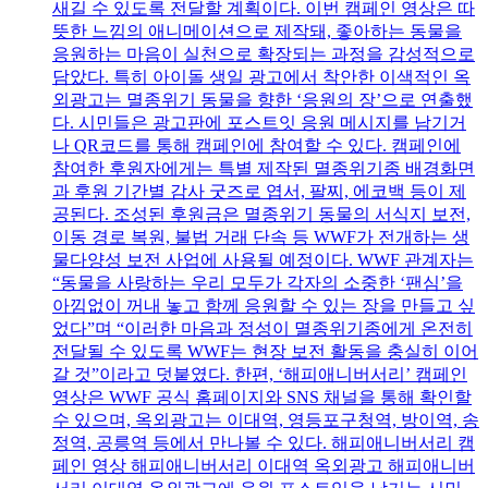
새길 수 있도록 전달할 계획이다. 이번 캠페인 영상은 따
뜻한 느낌의 애니메이션으로 제작돼, 좋아하는 동물을
응원하는 마음이 실천으로 확장되는 과정을 감성적으로
담았다. 특히 아이돌 생일 광고에서 착안한 이색적인 옥
외광고는 멸종위기 동물을 향한 ‘응원의 장’으로 연출했
다. 시민들은 광고판에 포스트잇 응원 메시지를 남기거
나 QR코드를 통해 캠페인에 참여할 수 있다. 캠페인에
참여한 후원자에게는 특별 제작된 멸종위기종 배경화면
과 후원 기간별 감사 굿즈로 엽서, 팔찌, 에코백 등이 제
공된다. 조성된 후원금은 멸종위기 동물의 서식지 보전,
이동 경로 복원, 불법 거래 단속 등 WWF가 전개하는 생
물다양성 보전 사업에 사용될 예정이다. WWF 관계자는
“동물을 사랑하는 우리 모두가 각자의 소중한 ‘팬심’을
아낌없이 꺼내 놓고 함께 응원할 수 있는 장을 만들고 싶
었다”며 “이러한 마음과 정성이 멸종위기종에게 온전히
전달될 수 있도록 WWF는 현장 보전 활동을 충실히 이어
갈 것”이라고 덧붙였다. 한편, ‘해피애니버서리’ 캠페인
영상은 WWF 공식 홈페이지와 SNS 채널을 통해 확인할
수 있으며, 옥외광고는 이대역, 영등포구청역, 방이역, 송
정역, 공릉역 등에서 만나볼 수 있다. 해피애니버서리 캠
페인 영상 해피애니버서리 이대역 옥외광고 해피애니버