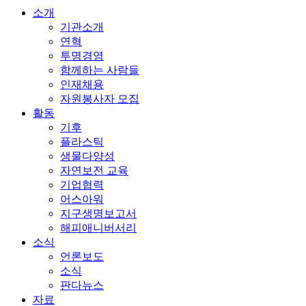
소개
기관소개
연혁
투명경영
함께하는 사람들
인재채용
자원봉사자 모집
활동
기후
플라스틱
생물다양성
자연보전 교육
기업협력
어스아워
지구생명보고서
해피애니버서리
소식
언론보도
소식
판다뉴스
자료