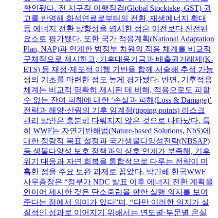
확인됐다. 전 지구적 이행점검(Global Stocktake, GST) 권
고를 반영해 화석연료로부터의 전환, 재생에너지 확대
등 에너지 전환 방향성을 명시한 점은 이전보다 진전된
요소로 평가됐다. 또한 국가 적응계획(National Adaptation
Plan, NAP)과 연계한 범정부 차원의 적응 체계를 비교적
구체적으로 제시하고, 기후대응기금과 배출권거래제(K-
ETS) 등 재정·제도적 이행 기반을 함께 서술해 추적 가능
성의 기초를 마련한 점도 높게 평가됐다. 반면, 기후적응
체계는 비교적 명확히 제시된 데 비해, 적응으로도 피할
수 없는 잔여 피해에 대한 ‘손실과 피해(Loss & Damage)’
전략과 해양·산림의 기후 임계점(tipping points) 리스크
관리 방안은 충분히 다뤄지지 않은 것으로 나타났다. 특
히 WWF는 자연기반해법(Nature-based Solutions, NbS)에
대한 정량적 목표 설정과 국가생물다양성전략(NBSAP)
등 생물다양성 보호 정책과의 상호 연계가 부족해, 기후
위기 대응과 자연 회복을 통합적으로 다루는 전략이 미
흡한 점을 주요 보완 과제로 꼽았다. 박민혜 한국WWF
사무총장은 “정부가 NDC 발표 이후 에너지 전환 계획을
연이어 제시한 것은 탄소중립을 향한 실행 의지를 보여
준다는 점에서 의미가 있다”며, “다만 이러한 의지가 실
질적인 성과로 이어지기 위해서는 연도별·부문별 온실