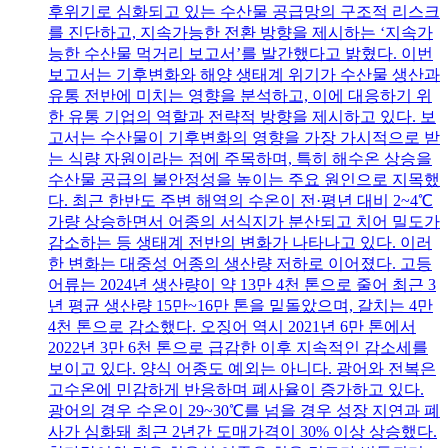
후위기로 심화되고 있는 수산물 공급망의 구조적 리스크
를 진단하고, 지속가능한 전환 방향을 제시하는 ‘지속가
능한 수산물 먹거리 보고서’를 발간했다고 밝혔다. 이번
보고서는 기후변화와 해양 생태계 위기가 수산물 생산과
유통 전반에 미치는 영향을 분석하고, 이에 대응하기 위
한 유통 기업의 역할과 전략적 방향을 제시하고 있다. 보
고서는 수산물이 기후변화의 영향을 가장 가시적으로 받
는 식량 자원이라는 점에 주목하며, 특히 해수온 상승을
수산물 공급의 불안정성을 높이는 주요 원인으로 지목했
다. 최근 한반도 주변 해역의 수온이 전·평년 대비 2~4℃
가량 상승하면서 어종의 서식지가 분산되고 치어 밀도가
감소하는 등 생태계 전반의 변화가 나타나고 있다. 이러
한 변화는 대중성 어종의 생산량 저하로 이어졌다. 고등
어류는 2024년 생산량이 약 13만 4천 톤으로 줄어 최근 3
년 평균 생산량 15만~16만 톤을 밑돌았으며, 갈치는 4만
4천 톤으로 감소했다. 오징어 역시 2021년 6만 톤에서
2022년 3만 6천 톤으로 급감한 이후 지속적인 감소세를
보이고 있다. 양식 어종도 예외는 아니다. 광어와 전복은
고수온에 민감하게 반응하며 폐사율이 증가하고 있다.
광어의 경우 수온이 29~30℃를 넘을 경우 성장 지연과 폐
사가 심화돼 최근 2년간 도매가격이 30% 이상 상승했다.