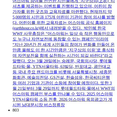
어스아워 참여를 선언한 시민들에게 ‘지구상의(上衣)’ 티
셔츠를 제공하는 이벤트를 진행하고 있으며, 어린이 참
가자를 위한 굿즈와 교육자료를 마련했다. 현재까지 약
5,000명의 시민과 175개 어린이 기관이 참여 의사를 밝혔
다. 어린이를 위한 교육자료는 어스아워 공식 홈페이지
(earthhour.co.kr)에서 내려받을 수 있다. 박민혜 한국
WWF 사무총장은 “어스아워는 일상 속 작은 행동만으로
도 누구나 자연보전에 동참할 수 있는 캠페인”이라며
“지난 20년간 전 세계 시민들의 참여가 변화를 만들어 온
만큼 올해도 이 한 시간만큼은 ‘지구상의 이유’로 휴식하
며 자연보전을 함께 실천하는 시간이 되길 바란다”라고
말했다. 오는 3월 28일에는 숭례문, 국회의사당, 롯데월
드타워·몰, YTN서울타워, 63빌딩, 반포대교, 광안대교
등 국내 주요 랜드마크를 비롯해 서울특별시청, 세종문
화회관, 예술의전당, GS건설, 한솔섬유, 한국씨티은행
등 여러 기업과 기관이 소등에 참여할 예정이다. 또한 3
월 21일부터 3월 29일까지 롯데월드타워·몰에서 WWF의
어스아워 캠페인 부스를 만나볼 수 있다. 2025 어스아워
YTN서울타워 소등 전후 2026 어스아워 옥외광고가 게
시된 남대문시장 버스정류장
803