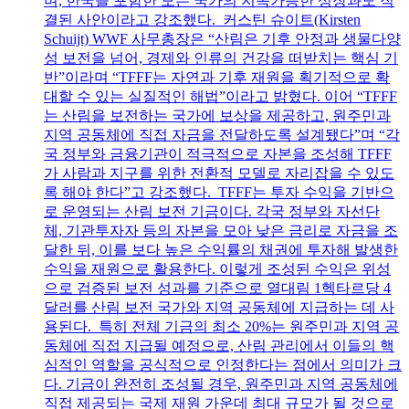
며, 한국을 포함한 모든 국가의 지속가능한 성장과도 직
결된 사안이라고 강조했다. 커스틴 슈이트(Kirsten
Schuijt) WWF 사무총장은 “산림은 기후 안정과 생물다양
성 보전을 넘어, 경제와 인류의 건강을 떠받치는 핵심 기
반”이라며 “TFFF는 자연과 기후 재원을 획기적으로 확
대할 수 있는 실질적인 해법”이라고 밝혔다. 이어 “TFFF
는 산림을 보전하는 국가에 보상을 제공하고, 원주민과
지역 공동체에 직접 자금을 전달하도록 설계됐다”며 “각
국 정부와 금융기관이 적극적으로 자본을 조성해 TFFF
가 사람과 지구를 위한 전환적 모델로 자리잡을 수 있도
록 해야 한다”고 강조했다. TFFF는 투자 수익을 기반으
로 운영되는 산림 보전 기금이다. 각국 정부와 자선단
체, 기관투자자 등의 자본을 모아 낮은 금리로 자금을 조
달한 뒤, 이를 보다 높은 수익률의 채권에 투자해 발생한
수익을 재원으로 활용한다. 이렇게 조성된 수익은 위성
으로 검증된 보전 성과를 기준으로 열대림 1헥타르당 4
달러를 산림 보전 국가와 지역 공동체에 지급하는 데 사
용된다. 특히 전체 기금의 최소 20%는 원주민과 지역 공
동체에 직접 지급될 예정으로, 산림 관리에서 이들의 핵
심적인 역할을 공식적으로 인정한다는 점에서 의미가 크
다. 기금이 완전히 조성될 경우, 원주민과 지역 공동체에
직접 제공되는 국제 재원 가운데 최대 규모가 될 것으로