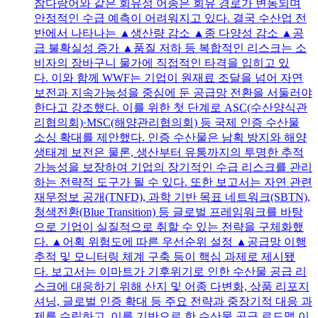
참다랑어와 같은 회유성 어종은 회유 경로가 변동되며
안정적인 수급 예측이 어려워지고 있다. 결국 수산업 전
반에서 나타나는 ▲생산량 감소 ▲종 다양성 감소 ▲공
급 불확실성 증가 ▲품질 저하 등 복합적인 리스크는 소
비자의 장바구니 물가에 직접적인 타격을 입히고 있
다. 이와 함께 WWF는 기업이 원재료 조달을 넘어 자연
보전과 지속가능성을 중심에 둔 공급망 전환을 서둘러야
한다고 강조했다. 이를 위한 첫 단계로 ASC(수산양식관
리협의회)·MSC(해양관리협의회) 등 국제 인증 수산물
소싱 확대를 제안했다. 인증 수산물은 남획 방지와 해양
생태계 보전은 물론, 생산부터 유통까지의 투명한 추적
가능성을 보장하여 기업의 장기적인 수급 리스크를 관리
하는 전략적 도구가 될 수 있다. 또한 보고서는 자연 관련
재무정보 공개(TNFD), 과학 기반 목표 네트워크(SBTN),
청색전환(Blue Transition) 등 글로벌 프레임워크를 바탕
으로 기업이 실질적으로 취할 수 있는 전략을 구체화했
다. ▲어획 위험도에 따른 우선순위 설정 ▲공급망 이행
추적 및 모니터링 체계 구축 등이 핵심 과제로 제시됐
다. 보고서는 이마트가 기후위기로 인한 수산물 공급 리
스크에 대응하기 위해 산지 및 어종 다변화, 상품 리포지
셔닝, 글로벌 인증 확대 등 주요 전략과 중장기적 대응 과
제를 수립하고, 이를 기반으로 한 수산물 공급 로드맵 이