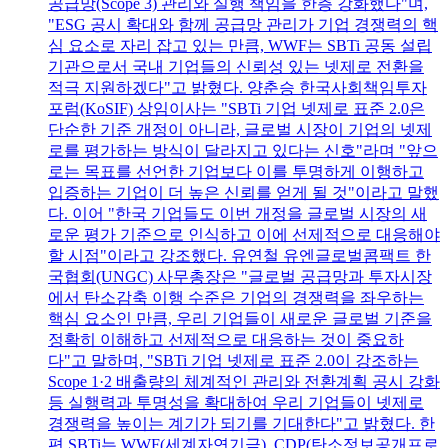
공급망(Scope 3) 관리와 실행 책임을 한층 강화했다"며,
"ESG 공시 확대와 함께 공급망 관리가 기업 경쟁력의 핵
심 요소로 자리 잡고 있는 만큼, WWF는 SBTi 공동 설립
기관으로서 국내 기업들의 신뢰성 있는 넷제로 전환을
적극 지원하겠다"고 밝혔다. 양춘승 한국사회책임투자
포럼(KoSIF) 상임이사는 "SBTi 기업 넷제로 표준 2.0은
단순한 기준 개정이 아니라, 글로벌 시장이 기업의 넷제
로를 평가하는 방식이 달라지고 있다는 신호"라며 "앞으
로는 목표를 선언한 기업보다 이를 투명하게 이행하고
입증하는 기업이 더 높은 신뢰를 얻게 될 것"이라고 말했
다. 이어 "한국 기업들도 이번 개정을 글로벌 시장의 새
로운 평가 기준으로 인식하고 이에 선제적으로 대응해야
할 시점"이라고 강조했다. 유연철 유엔글로벌콤팩트 한
국협회(UNGC) 사무총장은 "글로벌 공급망과 투자시장
에서 탄소감축 이행 수준은 기업의 경쟁력을 좌우하는
핵심 요소인 만큼, 우리 기업들이 새로운 글로벌 기준을
정확히 이해하고 선제적으로 대응하는 것이 중요하
다"고 말하며, "SBTi 기업 넷제로 표준 2.0이 강조하는
Scope 1·2 배출량의 체계적인 관리와 전환계획 공시 강화
등 실행력과 투명성을 확대하여 우리 기업들이 넷제로
경쟁력을 높이는 계기가 되기를 기대한다"고 밝혔다. 한
편 SBTi는 WWF(세계자연기금), CDP(탄소정보공개프로