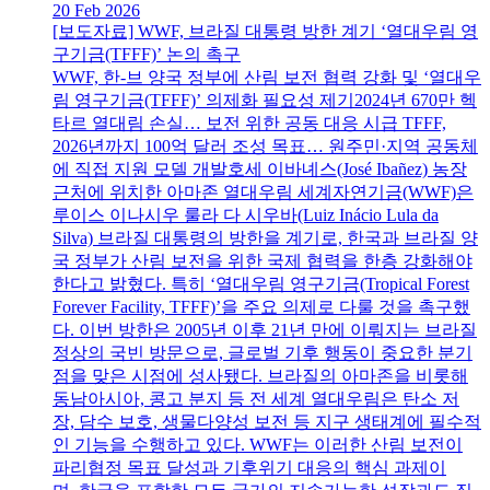
20 Feb 2026
[보도자료] WWF, 브라질 대통령 방한 계기 ‘열대우림 영
구기금(TFFF)’ 논의 촉구
WWF, 한-브 양국 정부에 산림 보전 협력 강화 및 ‘열대우
림 영구기금(TFFF)’ 의제화 필요성 제기2024년 670만 헥
타르 열대림 손실… 보전 위한 공동 대응 시급 TFFF,
2026년까지 100억 달러 조성 목표… 원주민·지역 공동체
에 직접 지원 모델 개발호세 이바녜스(José Ibañez) 농장
근처에 위치한 아마존 열대우림 세계자연기금(WWF)은
루이스 이나시우 룰라 다 시우바(Luiz Inácio Lula da
Silva) 브라질 대통령의 방한을 계기로, 한국과 브라질 양
국 정부가 산림 보전을 위한 국제 협력을 한층 강화해야
한다고 밝혔다. 특히 ‘열대우림 영구기금(Tropical Forest
Forever Facility, TFFF)’을 주요 의제로 다룰 것을 촉구했
다. 이번 방한은 2005년 이후 21년 만에 이뤄지는 브라질
정상의 국빈 방문으로, 글로벌 기후 행동이 중요한 분기
점을 맞은 시점에 성사됐다. 브라질의 아마존을 비롯해
동남아시아, 콩고 분지 등 전 세계 열대우림은 탄소 저
장, 담수 보호, 생물다양성 보전 등 지구 생태계에 필수적
인 기능을 수행하고 있다. WWF는 이러한 산림 보전이
파리협정 목표 달성과 기후위기 대응의 핵심 과제이