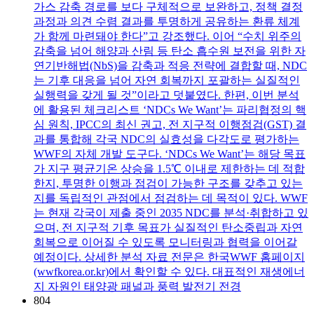
가스 감축 경로를 보다 구체적으로 보완하고, 정책 결정
과정과 의견 수렴 결과를 투명하게 공유하는 환류 체계
가 함께 마련돼야 한다”고 강조했다. 이어 “수치 위주의
감축을 넘어 해양과 산림 등 탄소 흡수원 보전을 위한 자
연기반해법(NbS)을 감축과 적응 전략에 결합할 때, NDC
는 기후 대응을 넘어 자연 회복까지 포괄하는 실질적인
실행력을 갖게 될 것”이라고 덧붙였다. 한편, 이번 분석
에 활용된 체크리스트 ‘NDCs We Want’는 파리협정의 핵
심 원칙, IPCC의 최신 권고, 전 지구적 이행점검(GST) 결
과를 통합해 각국 NDC의 실효성을 다각도로 평가하는
WWF의 자체 개발 도구다. ‘NDCs We Want’는 해당 목표
가 지구 평균기온 상승을 1.5℃ 이내로 제한하는 데 적합
한지, 투명한 이행과 점검이 가능한 구조를 갖추고 있는
지를 독립적인 관점에서 점검하는 데 목적이 있다. WWF
는 현재 각국이 제출 중인 2035 NDC를 분석·취합하고 있
으며, 전 지구적 기후 목표가 실질적인 탄소중립과 자연
회복으로 이어질 수 있도록 모니터링과 협력을 이어갈
예정이다. 상세한 분석 자료 전문은 한국WWF 홈페이지
(wwfkorea.or.kr)에서 확인할 수 있다. 대표적인 재생에너
지 자원인 태양광 패널과 풍력 발전기 전경
804