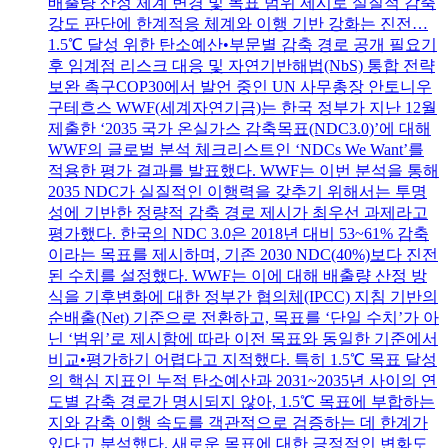
배출량 산정 체계 변경 및 목표 범위 제시로 실질적 감축
강도 판단에 한계적응 체계와 이행 기반 강화는 진전…
1.5℃ 달성 위한 탄소예산•부문별 감축 경로 공개 필요기
후 임계점 리스크 대응 및 자연기반해법(NbS) 통합 전략
보완 촉구COP30에서 발언 중인 UN 사무총장 안토니우
구테흐스 WWF(세계자연기금)는 한국 정부가 지난 12월
제출한 ‘2035 국가 온실가스 감축목표(NDC3.0)’에 대해
WWF의 글로벌 분석 체크리스트인 ‘NDCs We Want’를
적용한 평가 결과를 발표했다. WWF는 이번 분석을 통해
2035 NDC가 실질적인 이행력을 갖추기 위해서는 투명
성에 기반한 정량적 감축 경로 제시가 최우선 과제라고
평가했다. 한국의 NDC 3.0은 2018년 대비 53~61% 감축
이라는 목표를 제시하며, 기존 2030 NDC(40%)보다 진전
된 수치를 설정했다. WWF는 이에 대해 배출량 산정 방
식을 기후변화에 대한 정부간 협의체(IPCC) 지침 기반의
순배출(Net) 기준으로 전환하고, 목표를 ‘단일 수치’가 아
닌 ‘범위’로 제시함에 따라 이전 목표와 동일한 기준에서
비교•평가하기 어렵다고 지적했다. 특히 1.5℃ 목표 달성
의 핵심 지표인 누적 탄소예산과 2031~2035년 사이의 연
도별 감축 경로가 명시되지 않아, 1.5℃ 목표에 부합하는
지와 감축 이행 속도를 객관적으로 검증하는 데 한계가
있다고 분석했다. 새로운 목표에 대한 긍정적인 변화도