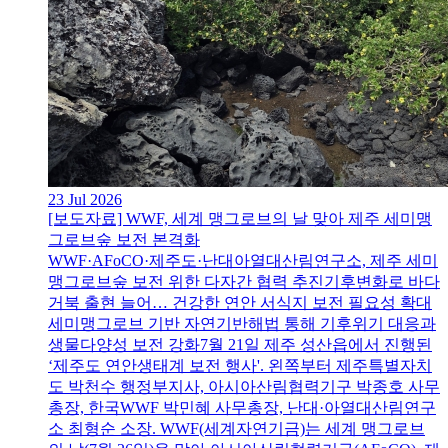
23 Jul 2026
[보도자료] WWF, 세계 맹그로브의 날 맞아 제주 세미맹
그로브숲 보전 본격화
WWF·AFoCO·제주도·난대아열대산림연구소, 제주 세미
맹그로브숲 보전 위한 다자간 협력 추진기후변화로 바다
거북 출현 늘어… 건강한 연안 서식지 보전 필요성 확대
세미맹그로브 기반 자연기반해법 통해 기후위기 대응과
생물다양성 보전 강화7월 21일 제주 성산읍에서 진행된
‘제주도 연안생태계 보전 행사'. 왼쪽부터 제주특별자치
도 박천수 행정부지사, 아시아산림협력기구 박종호 사무
총장, 한국WWF 박민혜 사무총장, 난대·아열대산림연구
소 최형순 소장. WWF(세계자연기금)는 세계 맹그로브