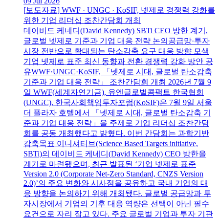
09 Jul 2026
[보도자료] WWF · UNGC · KoSIF, 넷제로 경쟁력 강화를
위한 기업 리더십 조찬간담회 개최
데이비드 케네디(David Kennedy) SBTi CEO 방한 계기,
글로벌 넷제로 기준과 기업 대응 전략 논의공급망·투자
시장 전반으로 확대되는 탄소감축 요구 대응 방향 모색
기업 넷제로 표준 최신 동향과 전환 경쟁력 강화 방안 공
유WWF·UNGC·KoSIF, 「넷제로 시대, 글로벌 탄소감축
기준과 기업 대응 전략」 조찬간담회 개최 2026년 7월 9
일 WWF(세계자연기금), 유엔글로벌콤팩트 한국협회
(UNGC), 한국사회책임투자포럼(KoSIF)은 7월 9일 서울
더 플라자 호텔에서 「넷제로 시대, 글로벌 탄소감축 기
준과 기업 대응 전략」을 주제로 기업 리더십 조찬간담
회를 공동 개최했다고 밝혔다. 이번 간담회는 과학기반
감축목표 이니셔티브(Science Based Targets initiative,
SBTi)의 데이비드 케네디(David Kennedy) CEO 방한을
계기로 마련됐으며, 최근 발표된 ‘기업 넷제로 표준
Version 2.0 (Corporate Net-Zero Standard, CNZS Version
2.0)’의 주요 변화와 시사점을 공유하고 국내 기업의 대
응 방향을 논의하기 위해 개최됐다. 글로벌 공급망과 투
자시장에서 기업의 기후 대응 역량은 선택이 아닌 필수
요건으로 자리 잡고 있다. 주요 글로벌 기업과 투자 기관