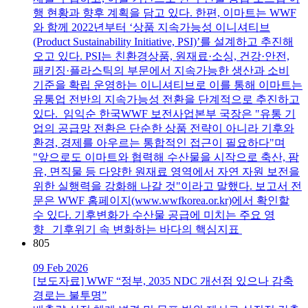
행 현황과 향후 계획을 담고 있다. 한편, 이마트는 WWF
와 함께 2022년부터 ‘상품 지속가능성 이니셔티브
(Product Sustainability Initiative, PSI)’를 설계하고 추진해
오고 있다. PSI는 친환경상품, 원재료·소싱, 건강·안전,
패키징·플라스틱의 부문에서 지속가능한 생산과 소비
기준을 확립 운영하는 이니셔티브로 이를 통해 이마트는
유통업 전반의 지속가능성 전환을 단계적으로 추진하고
있다. 임익순 한국WWF 보전사업본부 국장은 "유통 기
업의 공급망 전환은 단순한 상품 전략이 아니라 기후와
환경, 경제를 아우르는 통합적인 접근이 필요하다"며
"앞으로도 이마트와 협력해 수산물을 시작으로 축산, 팜
유, 면직물 등 다양한 원재료 영역에서 자연 자원 보전을
위한 실행력을 강화해 나갈 것"이라고 말했다. 보고서 전
문은 WWF 홈페이지(www.wwfkorea.or.kr)에서 확인할
수 있다. 기후변화가 수산물 공급에 미치는 주요 영
향 기후위기 속 변화하는 바다의 핵심지표
805
09 Feb 2026
[보도자료] WWF “정부, 2035 NDC 개선점 있으나 감축
경로는 불투명”