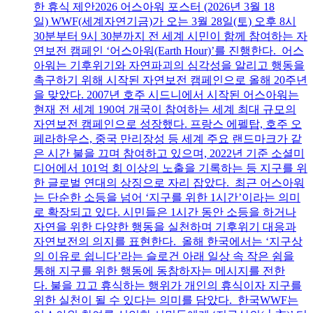
한 휴식 제안2026 어스아워 포스터 (2026년 3월 18
일) WWF(세계자연기금)가 오는 3월 28일(토) 오후 8시
30분부터 9시 30분까지 전 세계 시민이 함께 참여하는 자
연보전 캠페인 ‘어스아워(Earth Hour)’를 진행한다. 어스
아워는 기후위기와 자연파괴의 심각성을 알리고 행동을
촉구하기 위해 시작된 자연보전 캠페인으로 올해 20주년
을 맞았다. 2007년 호주 시드니에서 시작된 어스아워는
현재 전 세계 190여 개국이 참여하는 세계 최대 규모의
자연보전 캠페인으로 성장했다. 프랑스 에펠탑, 호주 오
페라하우스, 중국 만리장성 등 세계 주요 랜드마크가 같
은 시간 불을 끄며 참여하고 있으며, 2022년 기준 소셜미
디어에서 101억 회 이상의 노출을 기록하는 등 지구를 위
한 글로벌 연대의 상징으로 자리 잡았다. 최근 어스아워
는 단순한 소등을 넘어 ‘지구를 위한 1시간’이라는 의미
로 확장되고 있다. 시민들은 1시간 동안 소등을 하거나
자연을 위한 다양한 행동을 실천하며 기후위기 대응과
자연보전의 의지를 표현한다. 올해 한국에서는 ‘지구상
의 이유로 쉽니다’라는 슬로건 아래 일상 속 작은 쉼을
통해 지구를 위한 행동에 동참하자는 메시지를 전한
다. 불을 끄고 휴식하는 행위가 개인의 휴식이자 지구를
위한 실천이 될 수 있다는 의미를 담았다. 한국WWF는