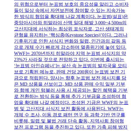
의 위협으로부터 눈표범 보호의 중요성을 알리고 소비자
들이 일상 속에서 자연보전에 참여할 수 있는 지속가능
한 방식의 협업을 확대해 나갈 계획이다. 눈표범(설표)은
중앙아시아와 히말라야 산맥 일대 해발 3,000~4,500m의
고산지대에 서식하는 최상위 포식자로, 고산 생태계의
균형을 유지하는 ‘핵심종(Keystone Species)’이다. 그러나
기후위기로 인한 서식지 변화와 밀렵, 인간과의 갈등 등
으로 개체 수가 빠르게 감소하며 멸종위기에 놓여 있다.
WWF는 2070년까지 히말라야 지역 눈표범 서식지의 약
23%가 사라질 것으로 전망하고 있다. 이번에 출시되는
‘눈표범 아인슈페너’는 설산 속 눈표범의 발자국을 모티
브로 기획된 메뉴로, 판매 건당 200원이 눈표범 보전 기
금으로 적립된다. 양사는 향후 눈표범 보전 메시지를 담
은 MD 상품을 선보이고, MD 상품 판매 수익 일부 기부
와 함께 개인 텀블러 사용 시 제공되는 할인 혜택을 기부
로 전환하는 방식 등을 통해 추가 기부금을 조성하며 협
업을 확대해 나갈 예정이다. 조성된 기금은 WWF의 눈표
범 및 고산지대 서식지 보전 활동에 사용된다. WWF는
개체 수 조사, 이동 경로 패턴 연구 등 과학 기반 연구를
비롯해, 밀렵 및 불법 거래 단속 활동, 지역사회 참여형
보전 프로그램 등을 추진하고 있다. 또한 가축 피해 방지