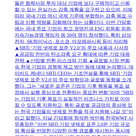
들은 협력사와 투자 대상 기업에 보다 구체적이고 신뢰
할 수 있는 온실가스 감축 계획을 요구하고 있으며, 이에
따라 국내 기업 역시 국제 기준에 부합하는 감축 목표 수
립과 이행 역량을 강화해야 하는 상황이다. 이번 간담회
에는 국내 주요 기업의 최고 경영진과 ESG 위원회 위원,
지속가능경영 책임자 등 50여 명이 참석했다. 특히 삼성
전자, SK하이닉스, 포스코, 아모레퍼시픽 등이 자리해
▲SBTi ‘기업 넷제로 표준 V2.0’의 주요 내용과 시사점
▲공급망 전반의 탄소감축 요구 확대에 따른 기업 대응
전략 ▲산업별 전환 리스크와 기회 ▲글로벌 시장 변화
속 한국 기업의 경쟁력 제고 방안 등에 대해 논의했다. 데
이비드 케네디 SBTi CEO는 기조연설을 통해 SBTi ‘기업
넷제로 표준 V2.0’의 주요 방향성과 글로벌 동향을 소개
했다. 그는 "새로운 표준은 기업의 기후 행동을 목표 설
정에서 실행 중심으로 전환하는 중요한 변화"라며 "SBTi
는 기업의 기후 목표가 실질적인 비즈니스 가치로 이어
질 수 있도록 지원하고, 특히 글로벌 공급망의 중심에 있
는 한국 기업들의 넷제로 전환을 적극 지원해 나갈 것"이
라고 말했다. 이날 간담회에 참석한 박민혜 한국WWF 사
무총장은 "이번 SBTi 기업 넷제로 표준 2.0은 기업 규모
와 특성을 반영한 다양한 이행 경로를 제시하는 동시에