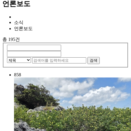
언론보도
소식
언론보도
총 195건
검색
858