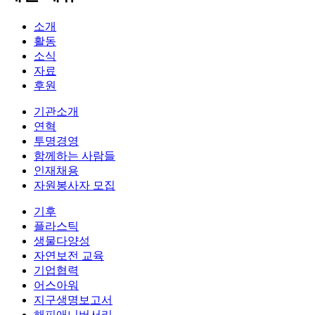
소개
활동
소식
자료
후원
기관소개
연혁
투명경영
함께하는 사람들
인재채용
자원봉사자 모집
기후
플라스틱
생물다양성
자연보전 교육
기업협력
어스아워
지구생명보고서
해피애니버서리