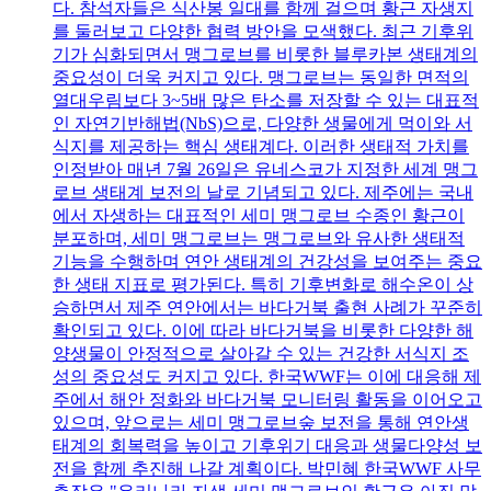
다. 참석자들은 식산봉 일대를 함께 걸으며 황근 자생지
를 둘러보고 다양한 협력 방안을 모색했다. 최근 기후위
기가 심화되면서 맹그로브를 비롯한 블루카본 생태계의
중요성이 더욱 커지고 있다. 맹그로브는 동일한 면적의
열대우림보다 3~5배 많은 탄소를 저장할 수 있는 대표적
인 자연기반해법(NbS)으로, 다양한 생물에게 먹이와 서
식지를 제공하는 핵심 생태계다. 이러한 생태적 가치를
인정받아 매년 7월 26일은 유네스코가 지정한 세계 맹그
로브 생태계 보전의 날로 기념되고 있다. 제주에는 국내
에서 자생하는 대표적인 세미 맹그로브 수종인 황근이
분포하며, 세미 맹그로브는 맹그로브와 유사한 생태적
기능을 수행하며 연안 생태계의 건강성을 보여주는 중요
한 생태 지표로 평가된다. 특히 기후변화로 해수온이 상
승하면서 제주 연안에서는 바다거북 출현 사례가 꾸준히
확인되고 있다. 이에 따라 바다거북을 비롯한 다양한 해
양생물이 안정적으로 살아갈 수 있는 건강한 서식지 조
성의 중요성도 커지고 있다. 한국WWF는 이에 대응해 제
주에서 해안 정화와 바다거북 모니터링 활동을 이어오고
있으며, 앞으로는 세미 맹그로브숲 보전을 통해 연안생
태계의 회복력을 높이고 기후위기 대응과 생물다양성 보
전을 함께 추진해 나갈 계획이다. 박민혜 한국WWF 사무