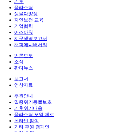
기후
플라스틱
생물다양성
자연보전 교육
기업협력
어스아워
지구생명보고서
해피애니버서리
언론보도
소식
판다뉴스
보고서
영상자료
후원안내
멸종위기동물보호
기후위기대응
플라스틱 오염 제로
온라인 참여
기타 후원 캠페인