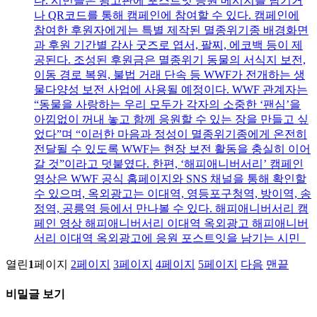
다. 시민들은 광고판에 포스트잇 응원 메시지를 남기거
나 QR코드를 통해 캠페인에 참여할 수 있다. 캠페인에
참여한 후원자에게는 특별 제작된 멸종위기종 배경화면
과 후원 기간별 감사 굿즈로 엽서, 팔찌, 에코백 등이 제
공된다. 조성된 후원금은 멸종위기 동물의 서식지 보전,
이동 경로 복원, 불법 거래 단속 등 WWF가 전개하는 생
물다양성 보전 사업에 사용될 예정이다. WWF 관계자는
“동물을 사랑하는 우리 모두가 각자의 소중한 ‘팬심’을
아낌없이 꺼내 놓고 함께 응원할 수 있는 장을 만들고 싶
었다”며 “이러한 마음과 정성이 멸종위기종에게 온전히
전달될 수 있도록 WWF는 현장 보전 활동을 충실히 이어
갈 것”이라고 덧붙였다. 한편, ‘해피애니버서리’ 캠페인
영상은 WWF 공식 홈페이지와 SNS 채널을 통해 확인할
수 있으며, 옥외광고는 이대역, 영등포구청역, 방이역, 송
정역, 공릉역 등에서 만나볼 수 있다. 해피애니버서리 캠
페인 영상 해피애니버서리 이대역 옥외광고 해피애니버
서리 이대역 옥외광고에 응원 포스트잇을 남기는 시민
열린
1
페이지
2
페이지
3
페이지
4
페이지
5
페이지
다음
맨끝
비밀글 보기