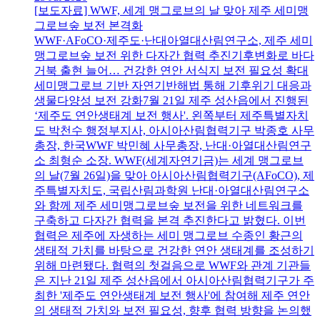
[보도자료] WWF, 세계 맹그로브의 날 맞아 제주 세미맹
그로브숲 보전 본격화
WWF·AFoCO·제주도·난대아열대산림연구소, 제주 세미
맹그로브숲 보전 위한 다자간 협력 추진기후변화로 바다
거북 출현 늘어… 건강한 연안 서식지 보전 필요성 확대
세미맹그로브 기반 자연기반해법 통해 기후위기 대응과
생물다양성 보전 강화7월 21일 제주 성산읍에서 진행된
‘제주도 연안생태계 보전 행사'. 왼쪽부터 제주특별자치
도 박천수 행정부지사, 아시아산림협력기구 박종호 사무
총장, 한국WWF 박민혜 사무총장, 난대·아열대산림연구
소 최형순 소장. WWF(세계자연기금)는 세계 맹그로브
의 날(7월 26일)을 맞아 아시아산림협력기구(AFoCO), 제
주특별자치도, 국립산림과학원 난대·아열대산림연구소
와 함께 제주 세미맹그로브숲 보전을 위한 네트워크를
구축하고 다자간 협력을 본격 추진한다고 밝혔다. 이번
협력은 제주에 자생하는 세미 맹그로브 수종인 황근의
생태적 가치를 바탕으로 건강한 연안 생태계를 조성하기
위해 마련됐다. 협력의 첫걸음으로 WWF와 관계 기관들
은 지난 21일 제주 성산읍에서 아시아산림협력기구가 주
최한 '제주도 연안생태계 보전 행사'에 참여해 제주 연안
의 생태적 가치와 보전 필요성, 향후 협력 방향을 논의했