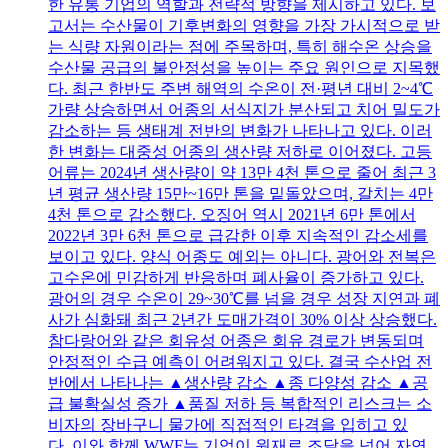
한 유통 기업의 역할과 전략적 방향을 제시하고 있다. 보
고서는 수산물이 기후변화의 영향을 가장 가시적으로 받
는 식량 자원이라는 점에 주목하며, 특히 해수온 상승을
수산물 공급의 불안정성을 높이는 주요 원인으로 지목했
다. 최근 한반도 주변 해역의 수온이 전·평년 대비 2~4℃
가량 상승하면서 어종의 서식지가 분산되고 치어 밀도가
감소하는 등 생태계 전반의 변화가 나타나고 있다. 이러
한 변화는 대중성 어종의 생산량 저하로 이어졌다. 고등
어류는 2024년 생산량이 약 13만 4천 톤으로 줄어 최근 3
년 평균 생산량 15만~16만 톤을 밑돌았으며, 갈치는 4만
4천 톤으로 감소했다. 오징어 역시 2021년 6만 톤에서
2022년 3만 6천 톤으로 급감한 이후 지속적인 감소세를
보이고 있다. 양식 어종도 예외는 아니다. 광어와 전복은
고수온에 민감하게 반응하며 폐사율이 증가하고 있다.
광어의 경우 수온이 29~30℃를 넘을 경우 성장 지연과 폐
사가 심화돼 최근 2년간 도매가격이 30% 이상 상승했다.
참다랑어와 같은 회유성 어종은 회유 경로가 변동되며
안정적인 수급 예측이 어려워지고 있다. 결국 수산업 전
반에서 나타나는 ▲생산량 감소 ▲종 다양성 감소 ▲공
급 불확실성 증가 ▲품질 저하 등 복합적인 리스크는 소
비자의 장바구니 물가에 직접적인 타격을 입히고 있
다. 이와 함께 WWF는 기업이 원재료 조달을 넘어 자연