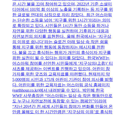
은 시간 불을 끄며 참여하고 있으며, 2022년 기준 소셜미
디어에서 101억 회 이상의 노출을 기록하는 등 지구를 위
한 글로벌 연대의 상징으로 자리 잡았다. 최근 어스아워
는 단순한 소등을 넘어 ‘지구를 위한 1시간’이라는 의미
로 확장되고 있다. 시민들은 1시간 동안 소등을 하거나
자연을 위한 다양한 행동을 실천하며 기후위기 대응과
자연보전의 의지를 표현한다. 올해 한국에서는 ‘지구상
의 이유로 쉽니다’라는 슬로건 아래 일상 속 작은 쉼을
통해 지구를 위한 행동에 동참하자는 메시지를 전한
다. 불을 끄고 휴식하는 행위가 개인의 휴식이자 지구를
위한 실천이 될 수 있다는 의미를 담았다. 한국WWF는
어스아워 참여를 선언한 시민들에게 ‘지구상의(上衣)’ 티
셔츠를 제공하는 이벤트를 진행하고 있으며, 어린이 참
가자를 위한 굿즈와 교육자료를 마련했다. 현재까지 약
5,000명의 시민과 175개 어린이 기관이 참여 의사를 밝혔
다. 어린이를 위한 교육자료는 어스아워 공식 홈페이지
(earthhour.co.kr)에서 내려받을 수 있다. 박민혜 한국
WWF 사무총장은 “어스아워는 일상 속 작은 행동만으로
도 누구나 자연보전에 동참할 수 있는 캠페인”이라며
“지난 20년간 전 세계 시민들의 참여가 변화를 만들어 온
만큼 올해도 이 한 시간만큼은 ‘지구상의 이유’로 휴식하