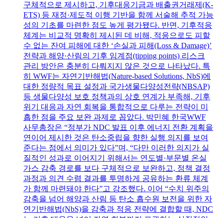
구체적으로 제시하고, 기후대응기금과 배출권거래제(K-
ETS) 등 재정·제도적 이행 기반을 함께 서술해 추적 가능
성의 기초를 마련한 점도 높게 평가됐다. 반면, 기후적응
체계는 비교적 명확히 제시된 데 비해, 적응으로도 피할
수 없는 잔여 피해에 대한 ‘손실과 피해(Loss & Damage)’
전략과 해양·산림의 기후 임계점(tipping points) 리스크
관리 방안은 충분히 다뤄지지 않은 것으로 나타났다. 특
히 WWF는 자연기반해법(Nature-based Solutions, NbS)에
대한 정량적 목표 설정과 국가생물다양성전략(NBSAP)
등 생물다양성 보호 정책과의 상호 연계가 부족해, 기후
위기 대응과 자연 회복을 통합적으로 다루는 전략이 미
흡한 점을 주요 보완 과제로 꼽았다. 박민혜 한국WWF
사무총장은 “정부가 NDC 발표 이후 에너지 전환 계획을
연이어 제시한 것은 탄소중립을 향한 실행 의지를 보여
준다는 점에서 의미가 있다”며, “다만 이러한 의지가 실
질적인 성과로 이어지기 위해서는 연도별·부문별 온실
가스 감축 경로를 보다 구체적으로 보완하고, 정책 결정
과정과 의견 수렴 결과를 투명하게 공유하는 환류 체계
가 함께 마련돼야 한다”고 강조했다. 이어 “수치 위주의
감축을 넘어 해양과 산림 등 탄소 흡수원 보전을 위한 자
연기반해법(NbS)을 감축과 적응 전략에 결합할 때, NDC