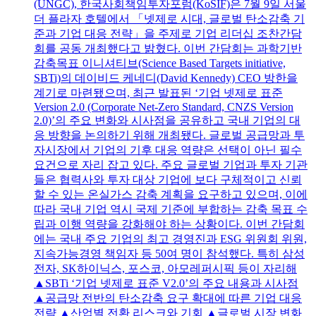
(UNGC), 한국사회책임투자포럼(KoSIF)은 7월 9일 서울
더 플라자 호텔에서 「넷제로 시대, 글로벌 탄소감축 기
준과 기업 대응 전략」을 주제로 기업 리더십 조찬간담
회를 공동 개최했다고 밝혔다. 이번 간담회는 과학기반
감축목표 이니셔티브(Science Based Targets initiative,
SBTi)의 데이비드 케네디(David Kennedy) CEO 방한을
계기로 마련됐으며, 최근 발표된 ‘기업 넷제로 표준
Version 2.0 (Corporate Net-Zero Standard, CNZS Version
2.0)’의 주요 변화와 시사점을 공유하고 국내 기업의 대
응 방향을 논의하기 위해 개최됐다. 글로벌 공급망과 투
자시장에서 기업의 기후 대응 역량은 선택이 아닌 필수
요건으로 자리 잡고 있다. 주요 글로벌 기업과 투자 기관
들은 협력사와 투자 대상 기업에 보다 구체적이고 신뢰
할 수 있는 온실가스 감축 계획을 요구하고 있으며, 이에
따라 국내 기업 역시 국제 기준에 부합하는 감축 목표 수
립과 이행 역량을 강화해야 하는 상황이다. 이번 간담회
에는 국내 주요 기업의 최고 경영진과 ESG 위원회 위원,
지속가능경영 책임자 등 50여 명이 참석했다. 특히 삼성
전자, SK하이닉스, 포스코, 아모레퍼시픽 등이 자리해
▲SBTi ‘기업 넷제로 표준 V2.0’의 주요 내용과 시사점
▲공급망 전반의 탄소감축 요구 확대에 따른 기업 대응
전략 ▲산업별 전환 리스크와 기회 ▲글로벌 시장 변화