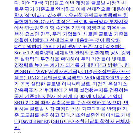
다. 이어 "한국 기업들도 이번 개정을 글로벌 시장의 새
로운 평가 기준으로 인식하고 이에 선제적으로 대응해야
할 시점"이라고 강조했다. 유연철 유엔글로벌콤팩트 한
국협회(UNGC) 사무총장은 "글로벌 공급망과 투자시장
에서 탄소감축 이행 수준은 기업의 경쟁력을 좌우하는
핵심 요소인 만큼, 우리 기업들이 새로운 글로벌 기준을
정확히 이해하고 선제적으로 대응하는 것이 중요하
다"고 말하며, "SBTi 기업 넷제로 표준 2.0이 강조하는
Scope 1·2 배출량의 체계적인 관리와 전환계획 공시 강화
등 실행력과 투명성을 확대하여 우리 기업들이 넷제로
경쟁력을 높이는 계기가 되기를 기대한다"고 밝혔다. 한
편 SBTi는 WWF(세계자연기금), CDP(탄소정보공개프로
젝트), UNGC(유엔글로벌콤팩트), WRI(세계자원연구소)
가 공동 설립한 글로벌 이니셔티브로, 기업의 온실가스
감축목표가 기후과학에 기반해 설정됐는지를 검증하는
국제 기준이다. 현재 전 세계 13,000개 이상의 기업이
SBTi 기준에 따라 감축목표를 수립∙이행하고 있으며, 변
화하는 글로벌 시장 환경과 최신 기후과학을 반영한 기
준 고도화를 추진하고 있다.기조연설중인 데이비드 케네
디(David Kennedy) SBTi CEO 조찬간담회 참석자 단체사
진