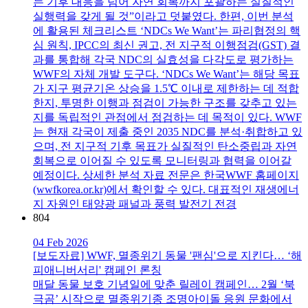
는 기후 대응을 넘어 자연 회복까지 포괄하는 실질적인
실행력을 갖게 될 것”이라고 덧붙였다. 한편, 이번 분석
에 활용된 체크리스트 ‘NDCs We Want’는 파리협정의 핵
심 원칙, IPCC의 최신 권고, 전 지구적 이행점검(GST) 결
과를 통합해 각국 NDC의 실효성을 다각도로 평가하는
WWF의 자체 개발 도구다. ‘NDCs We Want’는 해당 목표
가 지구 평균기온 상승을 1.5℃ 이내로 제한하는 데 적합
한지, 투명한 이행과 점검이 가능한 구조를 갖추고 있는
지를 독립적인 관점에서 점검하는 데 목적이 있다. WWF
는 현재 각국이 제출 중인 2035 NDC를 분석·취합하고 있
으며, 전 지구적 기후 목표가 실질적인 탄소중립과 자연
회복으로 이어질 수 있도록 모니터링과 협력을 이어갈
예정이다. 상세한 분석 자료 전문은 한국WWF 홈페이지
(wwfkorea.or.kr)에서 확인할 수 있다. 대표적인 재생에너
지 자원인 태양광 패널과 풍력 발전기 전경
804
04 Feb 2026
[보도자료] WWF, 멸종위기 동물 '팬심'으로 지킨다… ‘해
피애니버서리' 캠페인 론칭
매달 동물 보호 기념일에 맞춘 릴레이 캠페인… 2월 ‘북
극곰’ 시작으로 멸종위기종 조명아이돌 응원 문화에서