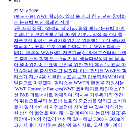
841
22 May 2026
[보도자료] WWF-할리스, 일상 속 커피 한 잔으로 참여하
는 눈표범 보전 캠페인 전개
5월 22일 생물다양성의 날 기념, 협업 메뉴 ‘눈표범 아인
슈페너’ 선보여판매 건당 200원 기부… 일상 속 소비를
자연보전 참여로 연결기후위기로 위협받는 고산 생태계
핵심종 ‘눈표범’ 보호 위해 한마음 한 뜻 WWF-할리스
MOU 체결식 WWF(세계자연기금)는 라이프스타일 브랜
드 할리스와 함께 오는 5월 22일 ‘생물다양성의 날’을 맞
아 멸종위기종 눈표범 보전을 위한 협업 메뉴 ‘눈표범 아
인슈페너’를 출시한다고 밝혔다. 이번 협업은 WWF와 할
리스가 지난 4월 체결한 눈표범 보전 업무협약(MOU)의
일환으로 마련됐다. 할리스는 WWF의 활동을 지원하는
‘WWF Corporate Rangers(WWF 코퍼레이트 레인저스)’의
첫 F&B 파트너사로 함께하며, 양사는 기후위기와 인간
의 위협으로부터 눈표범 보호의 중요성을 알리고 소비자
들이 일상 속에서 자연보전에 참여할 수 있는 지속가능
한 방식의 협업을 확대해 나갈 계획이다. 눈표범(설표)은
중앙아시아와 히말라야 산맥 일대 해발 3,000~4,500m의
고산지대에 서식하는 최상위 포식자로, 고산 생태계의