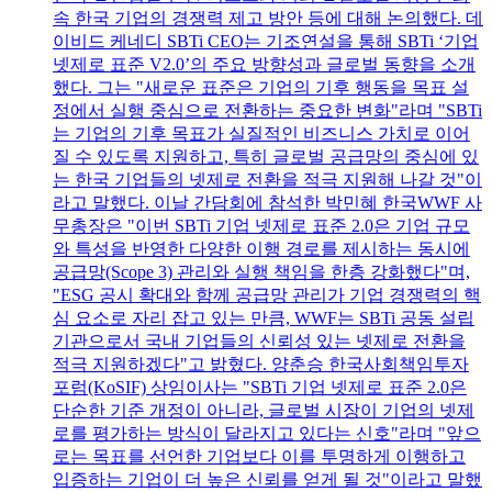
속 한국 기업의 경쟁력 제고 방안 등에 대해 논의했다. 데
이비드 케네디 SBTi CEO는 기조연설을 통해 SBTi ‘기업
넷제로 표준 V2.0’의 주요 방향성과 글로벌 동향을 소개
했다. 그는 "새로운 표준은 기업의 기후 행동을 목표 설
정에서 실행 중심으로 전환하는 중요한 변화"라며 "SBTi
는 기업의 기후 목표가 실질적인 비즈니스 가치로 이어
질 수 있도록 지원하고, 특히 글로벌 공급망의 중심에 있
는 한국 기업들의 넷제로 전환을 적극 지원해 나갈 것"이
라고 말했다. 이날 간담회에 참석한 박민혜 한국WWF 사
무총장은 "이번 SBTi 기업 넷제로 표준 2.0은 기업 규모
와 특성을 반영한 다양한 이행 경로를 제시하는 동시에
공급망(Scope 3) 관리와 실행 책임을 한층 강화했다"며,
"ESG 공시 확대와 함께 공급망 관리가 기업 경쟁력의 핵
심 요소로 자리 잡고 있는 만큼, WWF는 SBTi 공동 설립
기관으로서 국내 기업들의 신뢰성 있는 넷제로 전환을
적극 지원하겠다"고 밝혔다. 양춘승 한국사회책임투자
포럼(KoSIF) 상임이사는 "SBTi 기업 넷제로 표준 2.0은
단순한 기준 개정이 아니라, 글로벌 시장이 기업의 넷제
로를 평가하는 방식이 달라지고 있다는 신호"라며 "앞으
로는 목표를 선언한 기업보다 이를 투명하게 이행하고
입증하는 기업이 더 높은 신뢰를 얻게 될 것"이라고 말했