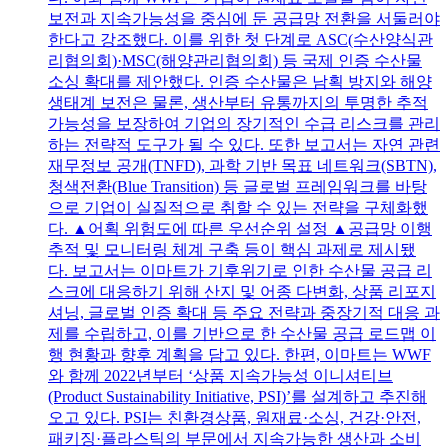
보전과 지속가능성을 중심에 둔 공급망 전환을 서둘러야
한다고 강조했다. 이를 위한 첫 단계로 ASC(수산양식관
리협의회)·MSC(해양관리협의회) 등 국제 인증 수산물
소싱 확대를 제안했다. 인증 수산물은 남획 방지와 해양
생태계 보전은 물론, 생산부터 유통까지의 투명한 추적
가능성을 보장하여 기업의 장기적인 수급 리스크를 관리
하는 전략적 도구가 될 수 있다. 또한 보고서는 자연 관련
재무정보 공개(TNFD), 과학 기반 목표 네트워크(SBTN),
청색전환(Blue Transition) 등 글로벌 프레임워크를 바탕
으로 기업이 실질적으로 취할 수 있는 전략을 구체화했
다. ▲어획 위험도에 따른 우선순위 설정 ▲공급망 이행
추적 및 모니터링 체계 구축 등이 핵심 과제로 제시됐
다. 보고서는 이마트가 기후위기로 인한 수산물 공급 리
스크에 대응하기 위해 산지 및 어종 다변화, 상품 리포지
셔닝, 글로벌 인증 확대 등 주요 전략과 중장기적 대응 과
제를 수립하고, 이를 기반으로 한 수산물 공급 로드맵 이
행 현황과 향후 계획을 담고 있다. 한편, 이마트는 WWF
와 함께 2022년부터 ‘상품 지속가능성 이니셔티브
(Product Sustainability Initiative, PSI)’를 설계하고 추진해
오고 있다. PSI는 친환경상품, 원재료·소싱, 건강·안전,
패키징·플라스틱의 부문에서 지속가능한 생산과 소비