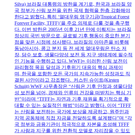
Silva) 브라질 대통령의 방한을 계기로, 한국과 브라질 양
국 정부가 산림 보전을 위한 국제 협력을 한층 강화해야
한다고 밝혔다. 특히 ‘열대우림 영구기금(Tropical Forest
Forever Facility, TFFF)’을 주요 의제로 다룰 것을 촉구했
다. 이번 방한은 2005년 이후 21년 만에 이뤄지는 브라질
정상의 국빈 방문으로, 글로벌 기후 행동이 중요한 분기
점을 맞은 시점에 성사됐다. 브라질의 아마존을 비롯해
동남아시아, 콩고 분지 등 전 세계 열대우림은 탄소 저
장, 담수 보호, 생물다양성 보전 등 지구 생태계에 필수적
인 기능을 수행하고 있다. WWF는 이러한 산림 보전이
파리협정 목표 달성과 기후위기 대응의 핵심 과제이
며, 한국을 포함한 모든 국가의 지속가능한 성장과도 직
결된 사안이라고 강조했다. 커스틴 슈이트(Kirsten
Schuijt) WWF 사무총장은 “산림은 기후 안정과 생물다양
성 보전을 넘어, 경제와 인류의 건강을 떠받치는 핵심 기
반”이라며 “TFFF는 자연과 기후 재원을 획기적으로 확
대할 수 있는 실질적인 해법”이라고 밝혔다. 이어 “TFFF
는 산림을 보전하는 국가에 보상을 제공하고, 원주민과
지역 공동체에 직접 자금을 전달하도록 설계됐다”며 “각
국 정부와 금융기관이 적극적으로 자본을 조성해 TFFF
가 사람과 지구를 위한 전환적 모델로 자리잡을 수 있도