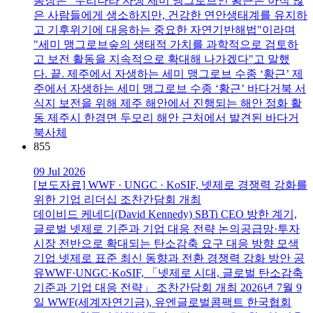
총장은 "우리나라 자생 세미 맹그로브인 황근은 아직 많
은 사람들에게 생소하지만, 건강한 연안생태계를 유지하
고 기후위기에 대응하는 중요한 자연기반해법"이라며
"세미 맹그로브숲의 생태적 가치를 과학적으로 검토하
고 보전 활동을 지속적으로 확대해 나가겠다"고 말했
다. 끝. 제주에서 자생하는 세미 맹그로브 수종 ‘황근’ 제
주에서 자생하는 세미 맹그로브 수종 ‘황근’ 바다거북 서
식지 보전을 위해 제주 해안에서 진행되는 해안 정화 활
동 제주시 한경면 두모리 해안 근처에서 발견된 바다거
북사체
855
09 Jul 2026
[보도자료] WWF · UNGC · KoSIF, 넷제로 경쟁력 강화를
위한 기업 리더십 조찬간담회 개최
데이비드 케네디(David Kennedy) SBTi CEO 방한 계기,
글로벌 넷제로 기준과 기업 대응 전략 논의공급망·투자
시장 전반으로 확대되는 탄소감축 요구 대응 방향 모색
기업 넷제로 표준 최신 동향과 전환 경쟁력 강화 방안 공
유WWF·UNGC·KoSIF, 「넷제로 시대, 글로벌 탄소감축
기준과 기업 대응 전략」 조찬간담회 개최 2026년 7월 9
일 WWF(세계자연기금), 유엔글로벌콤팩트 한국협회