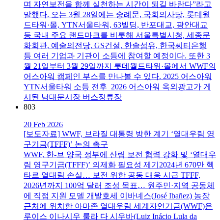
며 자연보전을 함께 실천하는 시간이 되길 바란다”라고
말했다. 오는 3월 28일에는 숭례문, 국회의사당, 롯데월
드타워·몰, YTN서울타워, 63빌딩, 반포대교, 광안대교
등 국내 주요 랜드마크를 비롯해 서울특별시청, 세종문
화회관, 예술의전당, GS건설, 한솔섬유, 한국씨티은행
등 여러 기업과 기관이 소등에 참여할 예정이다. 또한 3
월 21일부터 3월 29일까지 롯데월드타워·몰에서 WWF의
어스아워 캠페인 부스를 만나볼 수 있다. 2025 어스아워
YTN서울타워 소등 전후 2026 어스아워 옥외광고가 게
시된 남대문시장 버스정류장
803
20 Feb 2026
[보도자료] WWF, 브라질 대통령 방한 계기 ‘열대우림 영
구기금(TFFF)’ 논의 촉구
WWF, 한-브 양국 정부에 산림 보전 협력 강화 및 ‘열대우
림 영구기금(TFFF)’ 의제화 필요성 제기2024년 670만 헥
타르 열대림 손실… 보전 위한 공동 대응 시급 TFFF,
2026년까지 100억 달러 조성 목표… 원주민·지역 공동체
에 직접 지원 모델 개발호세 이바녜스(José Ibañez) 농장
근처에 위치한 아마존 열대우림 세계자연기금(WWF)은
루이스 이나시우 룰라 다 시우바(Luiz Inácio Lula da