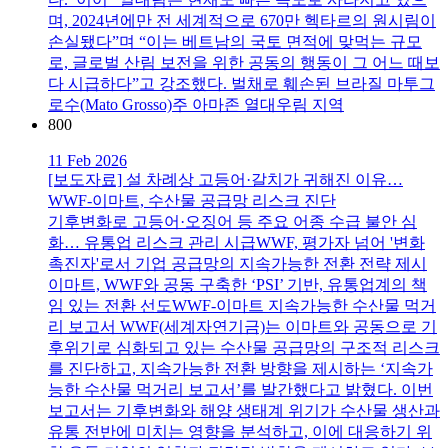
며, 2024년에만 전 세계적으로 670만 헥타르의 원시림이
손실됐다”며 “이는 베트남의 국토 면적에 맞먹는 규모
로, 글로벌 산림 보전을 위한 공동의 행동이 그 어느 때보
다 시급하다”고 강조했다. 벌채로 훼손된 브라질 마투그
로수(Mato Grosso)주 아마존 열대우림 지역
800
11 Feb 2026
[보도자료] 설 차례상 고등어·갈치가 귀해진 이유…
WWF-이마트, 수산물 공급망 리스크 진단
기후변화로 고등어·오징어 등 주요 어종 수급 불안 심
화… 유통업 리스크 관리 시급WWF, 평가자 넘어 '변화
촉진자'로서 기업 공급망의 지속가능한 전환 전략 제시
이마트, WWF와 공동 구축한 ‘PSI’ 기반, 유통업계의 책
임 있는 전환 선도WWF-이마트 지속가능한 수산물 먹거
리 보고서 WWF(세계자연기금)는 이마트와 공동으로 기
후위기로 심화되고 있는 수산물 공급망의 구조적 리스크
를 진단하고, 지속가능한 전환 방향을 제시하는 ‘지속가
능한 수산물 먹거리 보고서’를 발간했다고 밝혔다. 이번
보고서는 기후변화와 해양 생태계 위기가 수산물 생산과
유통 전반에 미치는 영향을 분석하고, 이에 대응하기 위