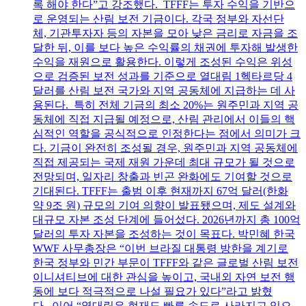
록 해야 한다”고 강조했다. TFFF는 투자 수익을 기반으
로 운영되는 산림 보전 기금이다. 각국 정부와 자선단
체, 기관투자자 등의 자본을 모아 낮은 금리로 자금을 조
달한 뒤, 이를 보다 높은 수익률의 채권에 투자해 발생한
수익을 재원으로 활용한다. 이렇게 조성된 수익은 위성
으로 검증된 보전 성과를 기준으로 열대림 1헥타르당 4
달러를 산림 보전 국가와 지역 공동체에 지급하는 데 사
용된다. 특히 전체 기금의 최소 20%는 원주민과 지역 공
동체에 직접 지급될 예정으로, 산림 관리에서 이들의 핵
심적인 역할을 공식적으로 인정한다는 점에서 의미가 크
다. 기금이 완전히 조성될 경우, 원주민과 지역 공동체에
직접 제공되는 국제 재원 가운데 최대 규모가 될 것으로
전망되며, 일자리 창출과 빈곤 완화에도 기여할 것으로
기대된다. TFFF는 출범 이후 현재까지 67억 달러(한화
약 9조 원) 규모의 기여 의향이 발표됐으며, 제도 설계와
대규모 자본 조성 단계에 들어섰다. 2026년까지 총 100억
달러의 투자 자본을 조성하는 것이 목표다. 박민혜 한국
WWF 사무총장은 “이번 브라질 대통령 방한을 계기로
한국 정부와 민간 부문이 TFFF와 같은 글로벌 산림 보전
이니셔티브에 대한 관심을 높이고, 국내외 자연 보전 행
동에 보다 적극적으로 나설 필요가 있다”라고 밝혔
다. 이어 “열대림은 현재도 빠른 속도로 사라지고 있으