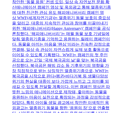
착안한 ‘동물 응원’ 컨셉 도입, 일상 속 자연보전 문화 확
산애니메이션 캠페인 영상 및 옥외광고 통해 멸종위기종
에 대한 친근한 관심 유도 해피애니버서리 캠페인 영
상 WWF(세계자연기금)는 멸종위기 동물 보호의 중요성
을 알리고, 대중의 지속적인 관심과 참여를 이끌어내기
위한 ‘해피애니버서리(Happy Aniversary)’ 캠페인을 공식
론칭했다. ‘해피애니버서리’는 매월 동물 보호 기념일에
맞춰 멸종위기종을 기억하고 응원하는 릴레이 캠페인이
다. 동물을 아끼는 마음을 '팬심’이라는 친숙한 감정으로
연결해, 일상 속 관심이 자연스럽게 실제 보호 활동으로
이어질 수 있도록 기획됐다. WWF는 캠페인의 첫 주인
공으로 오는 27일 ‘국제 북극곰의 날’을 맞는 북극곰을
선정했다. 북극곰은 해빙 감소 등 기후위기의 영향을 가
장 직접적으로 받는 상징적인 멸종위기종으로, WWF는
북극곰을 시작으로 판다•펭귄•바다거북 등 생물다양성
위기의 현실을 대중이 보다 가깝게 느끼고 그 의미를 되
새길 수 있도록 전달할 계획이다. 이번 캠페인 영상은 따
뜻한 느낌의 애니메이션으로 제작돼, 좋아하는 동물을
응원하는 마음이 실천으로 확장되는 과정을 감성적으로
담았다. 특히 아이돌 생일 광고에서 착안한 이색적인 옥
외광고는 멸종위기 동물을 향한 ‘응원의 장’으로 연출했