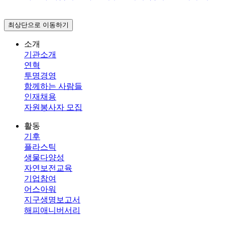
최상단으로 이동하기
소개
기관소개
연혁
투명경영
함께하는 사람들
인재채용
자원봉사자 모집
활동
기후
플라스틱
생물다양성
자연보전교육
기업참여
어스아워
지구생명보고서
해피애니버서리