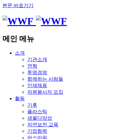
본문 바로가기
메인 메뉴
소개
기관소개
연혁
투명경영
함께하는 사람들
인재채용
자원봉사자 모집
활동
기후
플라스틱
생물다양성
자연보전 교육
기업협력
어스아워