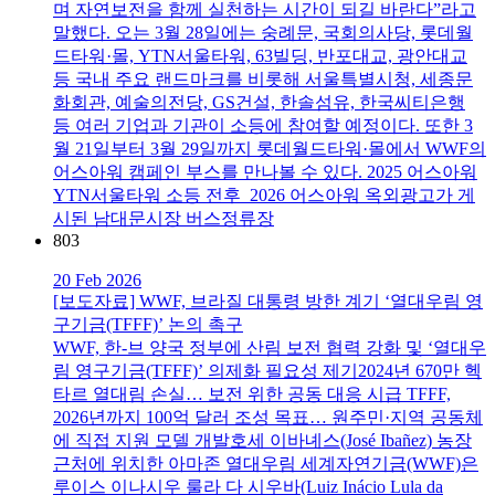
며 자연보전을 함께 실천하는 시간이 되길 바란다”라고
말했다. 오는 3월 28일에는 숭례문, 국회의사당, 롯데월
드타워·몰, YTN서울타워, 63빌딩, 반포대교, 광안대교
등 국내 주요 랜드마크를 비롯해 서울특별시청, 세종문
화회관, 예술의전당, GS건설, 한솔섬유, 한국씨티은행
등 여러 기업과 기관이 소등에 참여할 예정이다. 또한 3
월 21일부터 3월 29일까지 롯데월드타워·몰에서 WWF의
어스아워 캠페인 부스를 만나볼 수 있다. 2025 어스아워
YTN서울타워 소등 전후 2026 어스아워 옥외광고가 게
시된 남대문시장 버스정류장
803
20 Feb 2026
[보도자료] WWF, 브라질 대통령 방한 계기 ‘열대우림 영
구기금(TFFF)’ 논의 촉구
WWF, 한-브 양국 정부에 산림 보전 협력 강화 및 ‘열대우
림 영구기금(TFFF)’ 의제화 필요성 제기2024년 670만 헥
타르 열대림 손실… 보전 위한 공동 대응 시급 TFFF,
2026년까지 100억 달러 조성 목표… 원주민·지역 공동체
에 직접 지원 모델 개발호세 이바녜스(José Ibañez) 농장
근처에 위치한 아마존 열대우림 세계자연기금(WWF)은
루이스 이나시우 룰라 다 시우바(Luiz Inácio Lula da