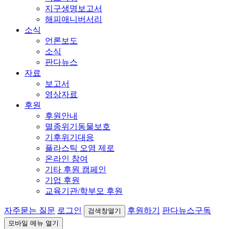
지구생명보고서
해피애니버서리
소식
언론보도
소식
판다뉴스
자료
보고서
영상자료
후원
후원안내
멸종위기동물보호
기후위기대응
플라스틱 오염 제로
온라인 참여
기타 후원 캠페인
기업 후원
교육기관/학부모 후원
자주묻는 질문
로그인
후원하기
판다뉴스구독
검색창열기
모바일 메뉴 열기