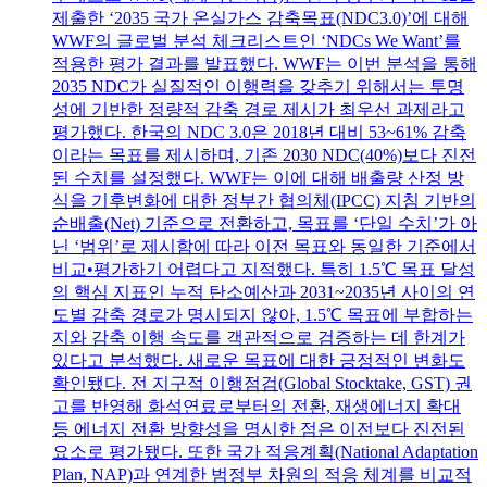
제출한 ‘2035 국가 온실가스 감축목표(NDC3.0)’에 대해
WWF의 글로벌 분석 체크리스트인 ‘NDCs We Want’를
적용한 평가 결과를 발표했다. WWF는 이번 분석을 통해
2035 NDC가 실질적인 이행력을 갖추기 위해서는 투명
성에 기반한 정량적 감축 경로 제시가 최우선 과제라고
평가했다. 한국의 NDC 3.0은 2018년 대비 53~61% 감축
이라는 목표를 제시하며, 기존 2030 NDC(40%)보다 진전
된 수치를 설정했다. WWF는 이에 대해 배출량 산정 방
식을 기후변화에 대한 정부간 협의체(IPCC) 지침 기반의
순배출(Net) 기준으로 전환하고, 목표를 ‘단일 수치’가 아
닌 ‘범위’로 제시함에 따라 이전 목표와 동일한 기준에서
비교•평가하기 어렵다고 지적했다. 특히 1.5℃ 목표 달성
의 핵심 지표인 누적 탄소예산과 2031~2035년 사이의 연
도별 감축 경로가 명시되지 않아, 1.5℃ 목표에 부합하는
지와 감축 이행 속도를 객관적으로 검증하는 데 한계가
있다고 분석했다. 새로운 목표에 대한 긍정적인 변화도
확인됐다. 전 지구적 이행점검(Global Stocktake, GST) 권
고를 반영해 화석연료로부터의 전환, 재생에너지 확대
등 에너지 전환 방향성을 명시한 점은 이전보다 진전된
요소로 평가됐다. 또한 국가 적응계획(National Adaptation
Plan, NAP)과 연계한 범정부 차원의 적응 체계를 비교적