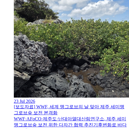
23 Jul 2026
[보도자료] WWF, 세계 맹그로브의 날 맞아 제주 세미맹
그로브숲 보전 본격화
WWF·AFoCO·제주도·난대아열대산림연구소, 제주 세미
맹그로브숲 보전 위한 다자간 협력 추진기후변화로 바다