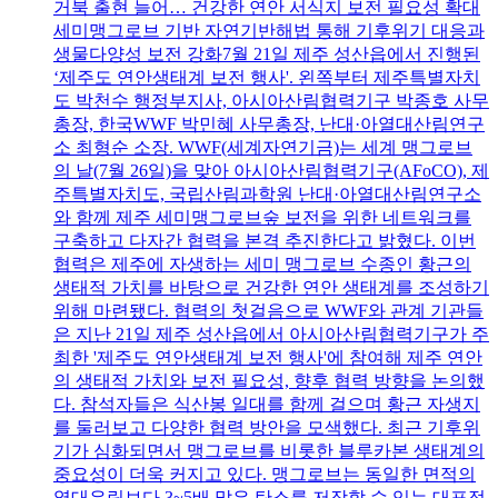
거북 출현 늘어… 건강한 연안 서식지 보전 필요성 확대
세미맹그로브 기반 자연기반해법 통해 기후위기 대응과
생물다양성 보전 강화7월 21일 제주 성산읍에서 진행된
‘제주도 연안생태계 보전 행사'. 왼쪽부터 제주특별자치
도 박천수 행정부지사, 아시아산림협력기구 박종호 사무
총장, 한국WWF 박민혜 사무총장, 난대·아열대산림연구
소 최형순 소장. WWF(세계자연기금)는 세계 맹그로브
의 날(7월 26일)을 맞아 아시아산림협력기구(AFoCO), 제
주특별자치도, 국립산림과학원 난대·아열대산림연구소
와 함께 제주 세미맹그로브숲 보전을 위한 네트워크를
구축하고 다자간 협력을 본격 추진한다고 밝혔다. 이번
협력은 제주에 자생하는 세미 맹그로브 수종인 황근의
생태적 가치를 바탕으로 건강한 연안 생태계를 조성하기
위해 마련됐다. 협력의 첫걸음으로 WWF와 관계 기관들
은 지난 21일 제주 성산읍에서 아시아산림협력기구가 주
최한 '제주도 연안생태계 보전 행사'에 참여해 제주 연안
의 생태적 가치와 보전 필요성, 향후 협력 방향을 논의했
다. 참석자들은 식산봉 일대를 함께 걸으며 황근 자생지
를 둘러보고 다양한 협력 방안을 모색했다. 최근 기후위
기가 심화되면서 맹그로브를 비롯한 블루카본 생태계의
중요성이 더욱 커지고 있다. 맹그로브는 동일한 면적의
열대우림보다 3~5배 많은 탄소를 저장할 수 있는 대표적