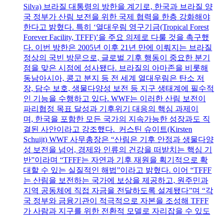
Silva) 브라질 대통령의 방한을 계기로, 한국과 브라질 양
국 정부가 산림 보전을 위한 국제 협력을 한층 강화해야
한다고 밝혔다. 특히 ‘열대우림 영구기금(Tropical Forest
Forever Facility, TFFF)’을 주요 의제로 다룰 것을 촉구했
다. 이번 방한은 2005년 이후 21년 만에 이뤄지는 브라질
정상의 국빈 방문으로, 글로벌 기후 행동이 중요한 분기
점을 맞은 시점에 성사됐다. 브라질의 아마존을 비롯해
동남아시아, 콩고 분지 등 전 세계 열대우림은 탄소 저
장, 담수 보호, 생물다양성 보전 등 지구 생태계에 필수적
인 기능을 수행하고 있다. WWF는 이러한 산림 보전이
파리협정 목표 달성과 기후위기 대응의 핵심 과제이
며, 한국을 포함한 모든 국가의 지속가능한 성장과도 직
결된 사안이라고 강조했다. 커스틴 슈이트(Kirsten
Schuijt) WWF 사무총장은 “산림은 기후 안정과 생물다양
성 보전을 넘어, 경제와 인류의 건강을 떠받치는 핵심 기
반”이라며 “TFFF는 자연과 기후 재원을 획기적으로 확
대할 수 있는 실질적인 해법”이라고 밝혔다. 이어 “TFFF
는 산림을 보전하는 국가에 보상을 제공하고, 원주민과
지역 공동체에 직접 자금을 전달하도록 설계됐다”며 “각
국 정부와 금융기관이 적극적으로 자본을 조성해 TFFF
가 사람과 지구를 위한 전환적 모델로 자리잡을 수 있도