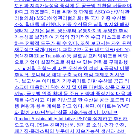
보전과 지속가능성을 중심에 둔 공급망 전환을 서둘러야
한다고 강조했다. 이를 위한 첫 단계로 ASC(수산양식관
리협의회)·MSC(해양관리협의회) 등 국제 인증 수산물
소싱 확대를 제안했다. 인증 수산물은 남획 방지와 해양
생태계 보전은 물론, 생산부터 유통까지의 투명한 추적
가능성을 보장하여 기업의 장기적인 수급 리스크를 관리
하는 전략적 도구가 될 수 있다. 또한 보고서는 자연 관련
재무정보 공개(TNFD), 과학 기반 목표 네트워크(SBTN),
청색전환(Blue Transition) 등 글로벌 프레임워크를 바탕
으로 기업이 실질적으로 취할 수 있는 전략을 구체화했
다. ▲어획 위험도에 따른 우선순위 설정 ▲공급망 이행
추적 및 모니터링 체계 구축 등이 핵심 과제로 제시됐
다. 보고서는 이마트가 기후위기로 인한 수산물 공급 리
스크에 대응하기 위해 산지 및 어종 다변화, 상품 리포지
셔닝, 글로벌 인증 확대 등 주요 전략과 중장기적 대응 과
제를 수립하고, 이를 기반으로 한 수산물 공급 로드맵 이
행 현황과 향후 계획을 담고 있다. 한편, 이마트는 WWF
와 함께 2022년부터 ‘상품 지속가능성 이니셔티브
(Product Sustainability Initiative, PSI)’를 설계하고 추진해
오고 있다. PSI는 친환경상품, 원재료·소싱, 건강·안전,
패키징·플라스틱의 부문에서 지속가능한 생산과 소비