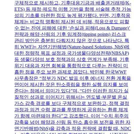
구체적으로 제시하고, 기후대응기금과 배출권거래제(K-
ETS) 등 재정·제도적 이행 기반을 함께 서술해 추적 가능
성의 기초를 마련한 점도 높게 평가됐다. 반면, 기후적응
체계는 비교적 명확히 제시된 데 비해, 적응으로도 피할
수 없는 잔여 피해에 대한 ‘손실과 피해(Loss & Damage)’
전략과 해양·산림의 기후 임계점(tipping points) 리스크
관리 방안은 충분히 다뤄지지 않은 것으로 나타났다. 특
히 WWF는 자연기반해법(Nature-based Solutions, NbS)에
대한 정량적 목표 설정과 국가생물다양성전략(NBSAP)
등 생물다양성 보호 정책과의 상호 연계가 부족해, 기후
위기 대응과 자연 회복을 통합적으로 다루는 전략이 미
흡한 점을 주요 보완 과제로 꼽았다. 박민혜 한국WWF
사무총장은 “정부가 NDC 발표 이후 에너지 전환 계획을
연이어 제시한 것은 탄소중립을 향한 실행 의지를 보여
준다는 점에서 의미가 있다”며, “다만 이러한 의지가 실
질적인 성과로 이어지기 위해서는 연도별·부문별 온실
가스 감축 경로를 보다 구체적으로 보완하고, 정책 결정
과정과 의견 수렴 결과를 투명하게 공유하는 환류 체계
가 함께 마련돼야 한다”고 강조했다. 이어 “수치 위주의
감축을 넘어 해양과 산림 등 탄소 흡수원 보전을 위한 자
연기반해법(NbS)을 감축과 적응 전략에 결합할 때, NDC