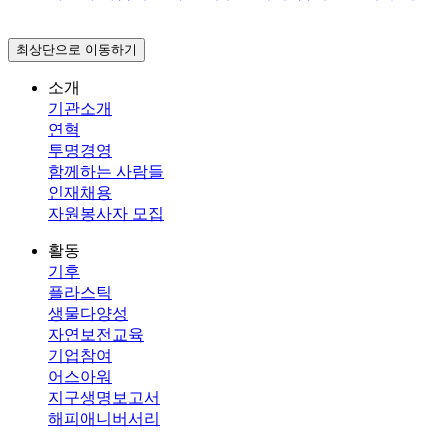
최상단으로 이동하기
소개
기관소개
연혁
투명경영
함께하는 사람들
인재채용
자원봉사자 모집
활동
기후
플라스틱
생물다양성
자연보전교육
기업참여
어스아워
지구생명보고서
해피애니버서리