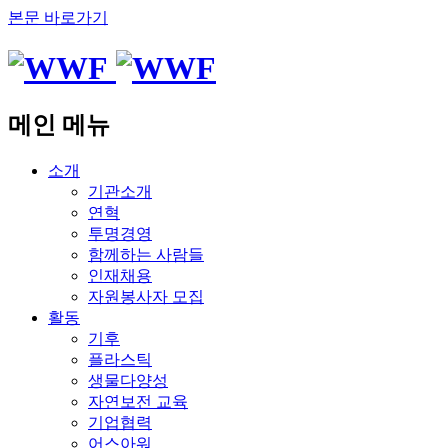
본문 바로가기
메인 메뉴
소개
기관소개
연혁
투명경영
함께하는 사람들
인재채용
자원봉사자 모집
활동
기후
플라스틱
생물다양성
자연보전 교육
기업협력
어스아워