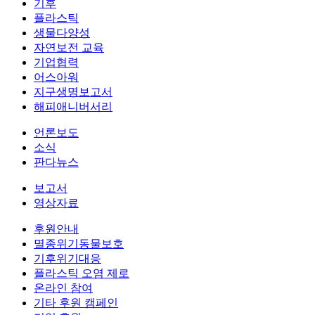
기후
플라스틱
생물다양성
자연보전 교육
기업협력
어스아워
지구생명보고서
해피애니버서리
언론보도
소식
판다뉴스
보고서
영상자료
후원안내
멸종위기동물보호
기후위기대응
플라스틱 오염 제로
온라인 참여
기타 후원 캠페인