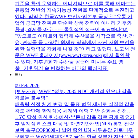
기준을 확립 운영하는 이니셔티브로 이를 통해 이마트는
유통업 전반의 지속가능성 전환을 단계적으로 추진하고
있다. 임익순 한국WWF 보전사업본부 국장은 "유통 기
업의 공급망 전환은 단순한 상품 전략이 아니라 기후와
환경, 경제를 아우르는 통합적인 접근이 필요하다"며
"앞으로도 이마트와 협력해 수산물을 시작으로 축산, 팜
유, 면직물 등 다양한 원재료 영역에서 자연 자원 보전을
위한 실행력을 강화해 나갈 것"이라고 말했다. 보고서 전
문은 WWF 홈페이지(www.wwfkorea.or.kr)에서 확인할
수 있다. 기후변화가 수산물 공급에 미치는 주요 영
향 기후위기 속 변화하는 바다의 핵심지표
805
09 Feb 2026
[보도자료] WWF “정부, 2035 NDC 개선점 있으나 감축
경로는 불투명”
배출량 산정 체계 변경 및 목표 범위 제시로 실질적 감축
강도 판단에 한계적응 체계와 이행 기반 강화는 진전…
1.5℃ 달성 위한 탄소예산•부문별 감축 경로 공개 필요기
후 임계점 리스크 대응 및 자연기반해법(NbS) 통합 전략
보완 촉구COP30에서 발언 중인 UN 사무총장 안토니우
구테흐스 WWF(세계자연기금)는 한국 정부가 지난 12월