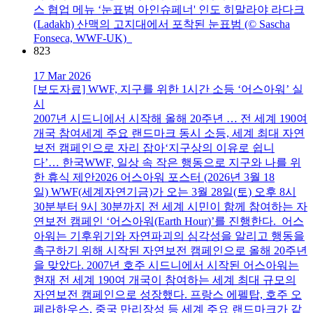
스 협업 메뉴 ‘눈표범 아인슈페너' 인도 히말라야 라다크
(Ladakh) 산맥의 고지대에서 포착된 눈표범 (© Sascha
Fonseca, WWF-UK)
823
17 Mar 2026
[보도자료] WWF, 지구를 위한 1시간 소등 ‘어스아워’ 실
시
2007년 시드니에서 시작해 올해 20주년 … 전 세계 190여
개국 참여세계 주요 랜드마크 동시 소등, 세계 최대 자연
보전 캠페인으로 자리 잡아‘지구상의 이유로 쉽니
다’… 한국WWF, 일상 속 작은 행동으로 지구와 나를 위
한 휴식 제안2026 어스아워 포스터 (2026년 3월 18
일) WWF(세계자연기금)가 오는 3월 28일(토) 오후 8시
30분부터 9시 30분까지 전 세계 시민이 함께 참여하는 자
연보전 캠페인 ‘어스아워(Earth Hour)’를 진행한다. 어스
아워는 기후위기와 자연파괴의 심각성을 알리고 행동을
촉구하기 위해 시작된 자연보전 캠페인으로 올해 20주년
을 맞았다. 2007년 호주 시드니에서 시작된 어스아워는
현재 전 세계 190여 개국이 참여하는 세계 최대 규모의
자연보전 캠페인으로 성장했다. 프랑스 에펠탑, 호주 오
페라하우스, 중국 만리장성 등 세계 주요 랜드마크가 같