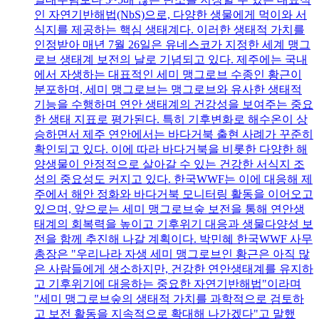
인 자연기반해법(NbS)으로, 다양한 생물에게 먹이와 서
식지를 제공하는 핵심 생태계다. 이러한 생태적 가치를
인정받아 매년 7월 26일은 유네스코가 지정한 세계 맹그
로브 생태계 보전의 날로 기념되고 있다. 제주에는 국내
에서 자생하는 대표적인 세미 맹그로브 수종인 황근이
분포하며, 세미 맹그로브는 맹그로브와 유사한 생태적
기능을 수행하며 연안 생태계의 건강성을 보여주는 중요
한 생태 지표로 평가된다. 특히 기후변화로 해수온이 상
승하면서 제주 연안에서는 바다거북 출현 사례가 꾸준히
확인되고 있다. 이에 따라 바다거북을 비롯한 다양한 해
양생물이 안정적으로 살아갈 수 있는 건강한 서식지 조
성의 중요성도 커지고 있다. 한국WWF는 이에 대응해 제
주에서 해안 정화와 바다거북 모니터링 활동을 이어오고
있으며, 앞으로는 세미 맹그로브숲 보전을 통해 연안생
태계의 회복력을 높이고 기후위기 대응과 생물다양성 보
전을 함께 추진해 나갈 계획이다. 박민혜 한국WWF 사무
총장은 "우리나라 자생 세미 맹그로브인 황근은 아직 많
은 사람들에게 생소하지만, 건강한 연안생태계를 유지하
고 기후위기에 대응하는 중요한 자연기반해법"이라며
"세미 맹그로브숲의 생태적 가치를 과학적으로 검토하
고 보전 활동을 지속적으로 확대해 나가겠다"고 말했