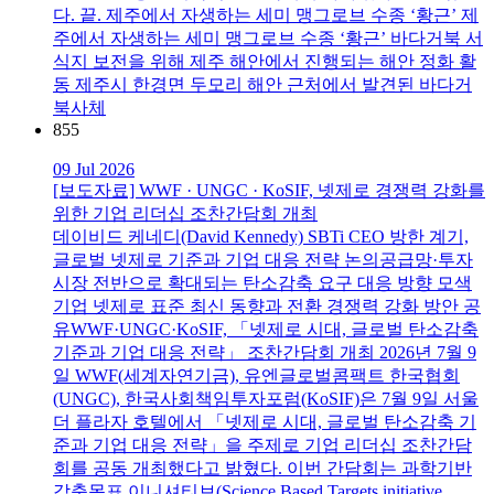
다. 끝. 제주에서 자생하는 세미 맹그로브 수종 ‘황근’ 제
주에서 자생하는 세미 맹그로브 수종 ‘황근’ 바다거북 서
식지 보전을 위해 제주 해안에서 진행되는 해안 정화 활
동 제주시 한경면 두모리 해안 근처에서 발견된 바다거
북사체
855
09 Jul 2026
[보도자료] WWF · UNGC · KoSIF, 넷제로 경쟁력 강화를
위한 기업 리더십 조찬간담회 개최
데이비드 케네디(David Kennedy) SBTi CEO 방한 계기,
글로벌 넷제로 기준과 기업 대응 전략 논의공급망·투자
시장 전반으로 확대되는 탄소감축 요구 대응 방향 모색
기업 넷제로 표준 최신 동향과 전환 경쟁력 강화 방안 공
유WWF·UNGC·KoSIF, 「넷제로 시대, 글로벌 탄소감축
기준과 기업 대응 전략」 조찬간담회 개최 2026년 7월 9
일 WWF(세계자연기금), 유엔글로벌콤팩트 한국협회
(UNGC), 한국사회책임투자포럼(KoSIF)은 7월 9일 서울
더 플라자 호텔에서 「넷제로 시대, 글로벌 탄소감축 기
준과 기업 대응 전략」을 주제로 기업 리더십 조찬간담
회를 공동 개최했다고 밝혔다. 이번 간담회는 과학기반
감축목표 이니셔티브(Science Based Targets initiative,