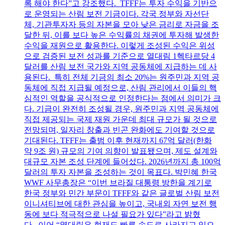
록 해야 한다”고 강조했다. TFFF는 투자 수익을 기반으
로 운영되는 산림 보전 기금이다. 각국 정부와 자선단
체, 기관투자자 등의 자본을 모아 낮은 금리로 자금을 조
달한 뒤, 이를 보다 높은 수익률의 채권에 투자해 발생한
수익을 재원으로 활용한다. 이렇게 조성된 수익은 위성
으로 검증된 보전 성과를 기준으로 열대림 1헥타르당 4
달러를 산림 보전 국가와 지역 공동체에 지급하는 데 사
용된다. 특히 전체 기금의 최소 20%는 원주민과 지역 공
동체에 직접 지급될 예정으로, 산림 관리에서 이들의 핵
심적인 역할을 공식적으로 인정한다는 점에서 의미가 크
다. 기금이 완전히 조성될 경우, 원주민과 지역 공동체에
직접 제공되는 국제 재원 가운데 최대 규모가 될 것으로
전망되며, 일자리 창출과 빈곤 완화에도 기여할 것으로
기대된다. TFFF는 출범 이후 현재까지 67억 달러(한화
약 9조 원) 규모의 기여 의향이 발표됐으며, 제도 설계와
대규모 자본 조성 단계에 들어섰다. 2026년까지 총 100억
달러의 투자 자본을 조성하는 것이 목표다. 박민혜 한국
WWF 사무총장은 “이번 브라질 대통령 방한을 계기로
한국 정부와 민간 부문이 TFFF와 같은 글로벌 산림 보전
이니셔티브에 대한 관심을 높이고, 국내외 자연 보전 행
동에 보다 적극적으로 나설 필요가 있다”라고 밝혔
다. 이어 “열대림은 현재도 빠른 속도로 사라지고 있으