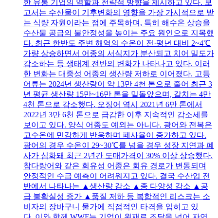
한 유통 기업의 역할과 전략적 방향을 제시하고 있다. 보
고서는 수산물이 기후변화의 영향을 가장 가시적으로 받
는 식량 자원이라는 점에 주목하며, 특히 해수온 상승을
수산물 공급의 불안정성을 높이는 주요 원인으로 지목했
다. 최근 한반도 주변 해역의 수온이 전·평년 대비 2~4℃
가량 상승하면서 어종의 서식지가 분산되고 치어 밀도가
감소하는 등 생태계 전반의 변화가 나타나고 있다. 이러
한 변화는 대중성 어종의 생산량 저하로 이어졌다. 고등
어류는 2024년 생산량이 약 13만 4천 톤으로 줄어 최근 3
년 평균 생산량 15만~16만 톤을 밑돌았으며, 갈치는 4만
4천 톤으로 감소했다. 오징어 역시 2021년 6만 톤에서
2022년 3만 6천 톤으로 급감한 이후 지속적인 감소세를
보이고 있다. 양식 어종도 예외는 아니다. 광어와 전복은
고수온에 민감하게 반응하며 폐사율이 증가하고 있다.
광어의 경우 수온이 29~30℃를 넘을 경우 성장 지연과 폐
사가 심화돼 최근 2년간 도매가격이 30% 이상 상승했다.
참다랑어와 같은 회유성 어종은 회유 경로가 변동되며
안정적인 수급 예측이 어려워지고 있다. 결국 수산업 전
반에서 나타나는 ▲생산량 감소 ▲종 다양성 감소 ▲공
급 불확실성 증가 ▲품질 저하 등 복합적인 리스크는 소
비자의 장바구니 물가에 직접적인 타격을 입히고 있
다. 이와 함께 WWF는 기업이 원재료 조달을 넘어 자연