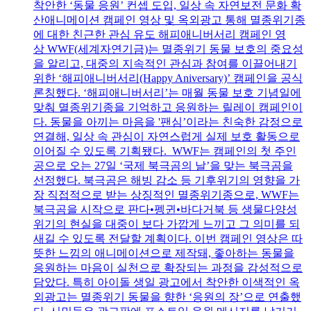
착안한 ‘동물 응원’ 컨셉 도입, 일상 속 자연보전 문화 확
산애니메이션 캠페인 영상 및 옥외광고 통해 멸종위기종
에 대한 친근한 관심 유도 해피애니버서리 캠페인 영
상 WWF(세계자연기금)는 멸종위기 동물 보호의 중요성
을 알리고, 대중의 지속적인 관심과 참여를 이끌어내기
위한 ‘해피애니버서리(Happy Aniversary)’ 캠페인을 공식
론칭했다. ‘해피애니버서리’는 매월 동물 보호 기념일에
맞춰 멸종위기종을 기억하고 응원하는 릴레이 캠페인이
다. 동물을 아끼는 마음을 '팬심’이라는 친숙한 감정으로
연결해, 일상 속 관심이 자연스럽게 실제 보호 활동으로
이어질 수 있도록 기획됐다. WWF는 캠페인의 첫 주인
공으로 오는 27일 ‘국제 북극곰의 날’을 맞는 북극곰을
선정했다. 북극곰은 해빙 감소 등 기후위기의 영향을 가
장 직접적으로 받는 상징적인 멸종위기종으로, WWF는
북극곰을 시작으로 판다•펭귄•바다거북 등 생물다양성
위기의 현실을 대중이 보다 가깝게 느끼고 그 의미를 되
새길 수 있도록 전달할 계획이다. 이번 캠페인 영상은 따
뜻한 느낌의 애니메이션으로 제작돼, 좋아하는 동물을
응원하는 마음이 실천으로 확장되는 과정을 감성적으로
담았다. 특히 아이돌 생일 광고에서 착안한 이색적인 옥
외광고는 멸종위기 동물을 향한 ‘응원의 장’으로 연출했