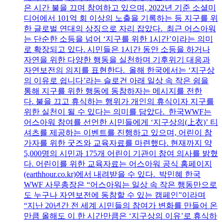
은 시간 불을 끄며 참여하고 있으며, 2022년 기준 소셜미
디어에서 101억 회 이상의 노출을 기록하는 등 지구를 위
한 글로벌 연대의 상징으로 자리 잡았다. 최근 어스아워
는 단순한 소등을 넘어 ‘지구를 위한 1시간’이라는 의미
로 확장되고 있다. 시민들은 1시간 동안 소등을 하거나
자연을 위한 다양한 행동을 실천하며 기후위기 대응과
자연보전의 의지를 표현한다. 올해 한국에서는 ‘지구상
의 이유로 쉽니다’라는 슬로건 아래 일상 속 작은 쉼을
통해 지구를 위한 행동에 동참하자는 메시지를 전한
다. 불을 끄고 휴식하는 행위가 개인의 휴식이자 지구를
위한 실천이 될 수 있다는 의미를 담았다. 한국WWF는
어스아워 참여를 선언한 시민들에게 ‘지구상의(上衣)’ 티
셔츠를 제공하는 이벤트를 진행하고 있으며, 어린이 참
가자를 위한 굿즈와 교육자료를 마련했다. 현재까지 약
5,000명의 시민과 175개 어린이 기관이 참여 의사를 밝혔
다. 어린이를 위한 교육자료는 어스아워 공식 홈페이지
(earthhour.co.kr)에서 내려받을 수 있다. 박민혜 한국
WWF 사무총장은 “어스아워는 일상 속 작은 행동만으로
도 누구나 자연보전에 동참할 수 있는 캠페인”이라며
“지난 20년간 전 세계 시민들의 참여가 변화를 만들어 온
만큼 올해도 이 한 시간만큼은 ‘지구상의 이유’로 휴식하