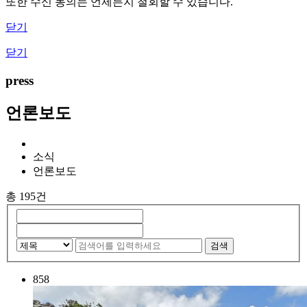
또한 수신 동의는 언제든지 철회할 수 있습니다.
닫기
닫기
press
언론보도
소식
언론보도
총 195건
검색
858