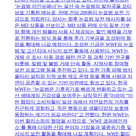
‘눈표범 아인슈페너’는 설산 속 눈표범의 발자국을 모티
브로 기획된 메뉴로, 판매 건당 200원이 눈표범 보전 기
금으로 적립된다. 양사는 향후 눈표범 보전 메시지를 담
은 MD 상품을 선보이고, MD 상품 판매 수익 일부 기부
와 함께 개인 텀블러 사용 시 제공되는 할인 혜택을 기부
로 전환하는 방식 등을 통해 추가 기부금을 조성하며 협
업을 확대해 나갈 예정이다. 조성된 기금은 WWF의 눈표
범 및 고산지대 서식지 보전 활동에 사용된다. WWF는
개체 수 조사, 이동 경로 패턴 연구 등 과학 기반 연구를
비롯해, 밀렵 및 불법 거래 단속 활동, 지역사회 참여형
보전 프로그램 등을 추진하고 있다. 또한 가축 피해 방지
울타리 설치와 지역 보험 제도 운영 등을 통해 사람과 자
연이 공존할 수 있는 기반 마련에도 힘쓰고 있다. 한국
WWF는 “눈표범은 기후위기로 빠르게 변화하고 있는 고
산 생태계의 건강성을 보여주는 상징적인 종”이라며 “이
번 협업이 소비자들이 일상 속에서 자연보전의 가치를
친근하게 경험하고, 작은 행동으로 생물다양성 보호에
동참하는 계기가 되길 바란다”고 전했다. 한편 WWF는
이번 할리스와의 협업을 시작으로, ‘WWF 코퍼레인저
스’를 통해 다양한 산업 분야의 기업들과 멸종위기종 및
서식지 보전 활동을 확대해 나갈 계획이다. WWF-할리