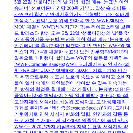
5월 22일 생물다양성의 날 기념, 협업 메뉴 ‘눈표범 아인
슈페너’ 선보여판매 건당 200원 기부… 일상 속 소비를
자연보전 참여로 연결기후위기로 위협받는 고산 생태계
핵심종 ‘눈표범’ 보호 위해 한마음 한 뜻 WWF-할리스
MOU 체결식 WWF(세계자연기금)는 라이프스타일 브랜
드 할리스와 함께 오는 5월 22일 ‘생물다양성의 날’을 맞
아 멸종위기종 눈표범 보전을 위한 협업 메뉴 ‘눈표범 아
인슈페너’를 출시한다고 밝혔다. 이번 협업은 WWF와 할
리스가 지난 4월 체결한 눈표범 보전 업무협약(MOU)의
일환으로 마련됐다. 할리스는 WWF의 활동을 지원하는
‘WWF Corporate Rangers(WWF 코퍼레이트 레인저스)’의
첫 F&B 파트너사로 함께하며, 양사는 기후위기와 인간
의 위협으로부터 눈표범 보호의 중요성을 알리고 소비자
들이 일상 속에서 자연보전에 참여할 수 있는 지속가능
한 방식의 협업을 확대해 나갈 계획이다. 눈표범(설표)은
중앙아시아와 히말라야 산맥 일대 해발 3,000~4,500m의
고산지대에 서식하는 최상위 포식자로, 고산 생태계의
균형을 유지하는 ‘핵심종(Keystone Species)’이다. 그러나
기후위기로 인한 서식지 변화와 밀렵, 인간과의 갈등 등
으로 개체 수가 빠르게 감소하며 멸종위기에 놓여 있다.
WWF는 2070년까지 히말라야 지역 눈표범 서식지의 약
23%가 사라질 것으로 전망하고 있다. 이번에 출시되는