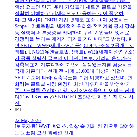
에서 탄소감축 이행 수준은 기업의 경쟁력을 좌우하는
핵심 요소인 만큼, 우리 기업들이 새로운 글로벌 기준을
정확히 이해하고 선제적으로 대응하는 것이 중요하
다"고 말하며, "SBTi 기업 넷제로 표준 2.0이 강조하는
Scope 1·2 배출량의 체계적인 관리와 전환계획 공시 강화
등 실행력과 투명성을 확대하여 우리 기업들이 넷제로
경쟁력을 높이는 계기가 되기를 기대한다"고 밝혔다. 한
편 SBTi는 WWF(세계자연기금), CDP(탄소정보공개프로
젝트), UNGC(유엔글로벌콤팩트), WRI(세계자원연구소)
가 공동 설립한 글로벌 이니셔티브로, 기업의 온실가스
감축목표가 기후과학에 기반해 설정됐는지를 검증하는
국제 기준이다. 현재 전 세계 13,000개 이상의 기업이
SBTi 기준에 따라 감축목표를 수립∙이행하고 있으며, 변
화하는 글로벌 시장 환경과 최신 기후과학을 반영한 기
준 고도화를 추진하고 있다.기조연설중인 데이비드 케네
디(David Kennedy) SBTi CEO 조찬간담회 참석자 단체사
진
841
22 May 2026
[보도자료] WWF-할리스, 일상 속 커피 한 잔으로 참여하
는 눈표범 보전 캠페인 전개