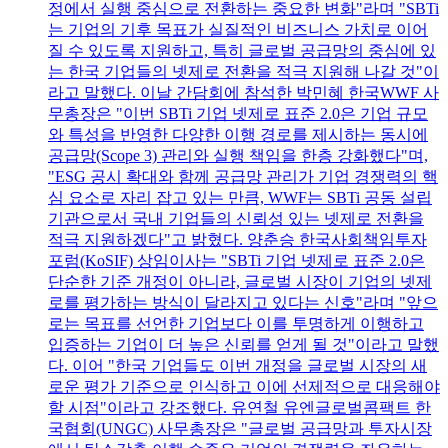
정에서 실행 중심으로 전환하는 중요한 변화"라며 "SBTi
는 기업의 기후 목표가 실질적인 비즈니스 가치로 이어
질 수 있도록 지원하고, 특히 글로벌 공급망의 중심에 있
는 한국 기업들의 넷제로 전환을 적극 지원해 나갈 것"이
라고 말했다. 이날 간담회에 참석한 박민혜 한국WWF 사
무총장은 "이번 SBTi 기업 넷제로 표준 2.0은 기업 규모
와 특성을 반영한 다양한 이행 경로를 제시하는 동시에
공급망(Scope 3) 관리와 실행 책임을 한층 강화했다"며,
"ESG 공시 확대와 함께 공급망 관리가 기업 경쟁력의 핵
심 요소로 자리 잡고 있는 만큼, WWF는 SBTi 공동 설립
기관으로서 국내 기업들의 신뢰성 있는 넷제로 전환을
적극 지원하겠다"고 밝혔다. 양춘승 한국사회책임투자
포럼(KoSIF) 상임이사는 "SBTi 기업 넷제로 표준 2.0은
단순한 기준 개정이 아니라, 글로벌 시장이 기업의 넷제
로를 평가하는 방식이 달라지고 있다는 신호"라며 "앞으
로는 목표를 선언한 기업보다 이를 투명하게 이행하고
입증하는 기업이 더 높은 신뢰를 얻게 될 것"이라고 말했
다. 이어 "한국 기업들도 이번 개정을 글로벌 시장의 새
로운 평가 기준으로 인식하고 이에 선제적으로 대응해야
할 시점"이라고 강조했다. 유연철 유엔글로벌콤팩트 한
국협회(UNGC) 사무총장은 "글로벌 공급망과 투자시장