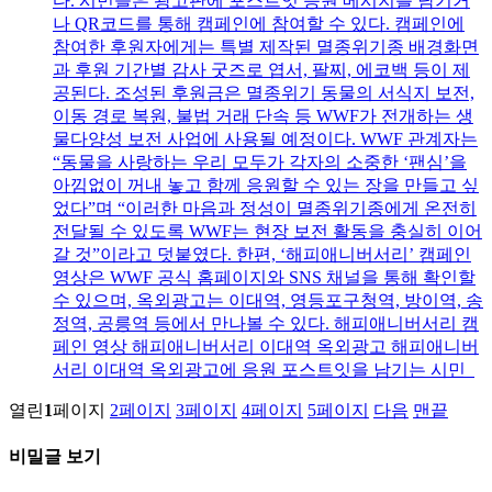
다. 시민들은 광고판에 포스트잇 응원 메시지를 남기거
나 QR코드를 통해 캠페인에 참여할 수 있다. 캠페인에
참여한 후원자에게는 특별 제작된 멸종위기종 배경화면
과 후원 기간별 감사 굿즈로 엽서, 팔찌, 에코백 등이 제
공된다. 조성된 후원금은 멸종위기 동물의 서식지 보전,
이동 경로 복원, 불법 거래 단속 등 WWF가 전개하는 생
물다양성 보전 사업에 사용될 예정이다. WWF 관계자는
“동물을 사랑하는 우리 모두가 각자의 소중한 ‘팬심’을
아낌없이 꺼내 놓고 함께 응원할 수 있는 장을 만들고 싶
었다”며 “이러한 마음과 정성이 멸종위기종에게 온전히
전달될 수 있도록 WWF는 현장 보전 활동을 충실히 이어
갈 것”이라고 덧붙였다. 한편, ‘해피애니버서리’ 캠페인
영상은 WWF 공식 홈페이지와 SNS 채널을 통해 확인할
수 있으며, 옥외광고는 이대역, 영등포구청역, 방이역, 송
정역, 공릉역 등에서 만나볼 수 있다. 해피애니버서리 캠
페인 영상 해피애니버서리 이대역 옥외광고 해피애니버
서리 이대역 옥외광고에 응원 포스트잇을 남기는 시민
열린
1
페이지
2
페이지
3
페이지
4
페이지
5
페이지
다음
맨끝
비밀글 보기